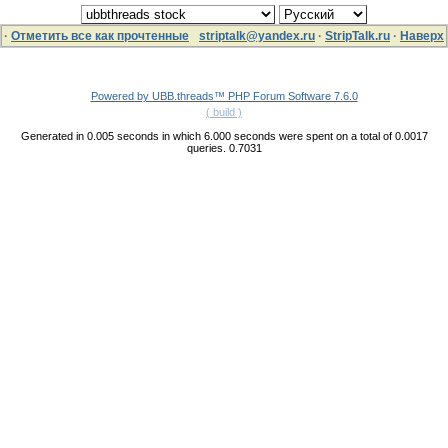
·
Отметить все как прочтенные
striptalk@yandex.ru
·
StripTalk.ru
·
Наверх
Powered by UBB.threads™ PHP Forum Software 7.6.0
( build )
Generated in 0.005 seconds in which 6.000 seconds were spent on a total of 0.0017
queries. 0.7031