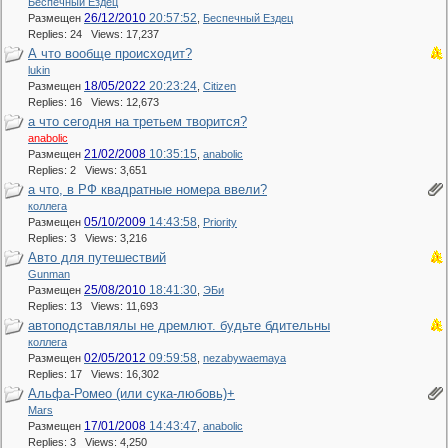
Беспечный Ездец
26/12/2010
20:57:52
Размещен
,
Беспечный Ездец
Replies: 24 Views: 17,237
А что вообще происходит?
lukin
18/05/2022
20:23:24
Размещен
,
Citizen
Replies: 16 Views: 12,673
а что сегодня на третьем творится?
anabolic
21/02/2008
10:35:15
Размещен
,
anabolic
Replies: 2 Views: 3,651
а что, в РФ квадратные номера ввели?
коллега
05/10/2009
14:43:58
Размещен
,
Priority
Replies: 3 Views: 3,216
Авто для путешествий
Gunman
25/08/2010
18:41:30
Размещен
,
ЭБи
Replies: 13 Views: 11,693
автоподставлялы не дремлют. будьте бдительны
коллега
02/05/2012
09:59:58
Размещен
,
nezabywaemaya
Replies: 17 Views: 16,302
Альфа-Ромео (или сука-любовь)+
Mars
17/01/2008
14:43:47
Размещен
,
anabolic
Replies: 3 Views: 4,250