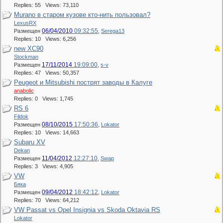
Replies: 55 Views: 73,110
Murano в старом кузове кто-нить пользовал?
LexusRX
06/04/2010
09:32:55
Размещен
,
Serega13
Replies: 10 Views: 6,256
new XC90
Stockman
17/11/2014
19:09:00
Размещен
,
s-v
Replies: 47 Views: 50,357
Peugeot и Mitsubishi пострят заводы в Калуге
anabolic
Replies: 0 Views: 1,745
RS 6
Fildok
08/10/2015
17:50:36
Размещен
,
Lokator
Replies: 10 Views: 14,663
Subaru XV
Dekan
11/04/2012
12:27:10
Размещен
,
Swap
Replies: 3 Views: 4,905
VW
Бяка
09/04/2012
18:42:12
Размещен
,
Lokator
Replies: 70 Views: 64,212
VW Passat vs Opel Insignia vs Skoda Oktavia RS
Lokator