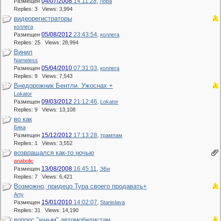
04/07/2008
14:11:28
Размещен
,
Лора
Replies: 3 Views: 3,994
видеорегистраторы
коллега
05/08/2012
23:43:54
Размещен
,
коллега
Replies: 25 Views: 28,994
Винил
Nameless
05/04/2010
07:31:03
Размещен
,
коллега
Replies: 9 Views: 7,543
Внедорожник Бентли. Ужоснах +
Lokator
09/03/2012
21:12:46
Размещен
,
Lokator
Replies: 9 Views: 13,108
во как
Бяка
15/12/2012
17:13:28
Размещен
,
трампам
Replies: 1 Views: 3,552
возвращался как-то ночью
anabolic
13/08/2008
16:45:11
Размещен
,
ЭБи
Replies: 7 Views: 6,421
Возможно, придецо Тура своего продавать+
Arty
15/01/2010
14:02:07
Размещен
,
Stanislava
Replies: 31 Views: 14,190
вопрос "юным" автомобилистам