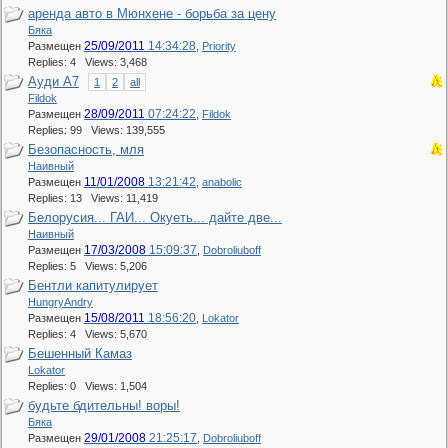
аренда авто в Мюнхене - борьба за цену
Бяка
25/09/2011
14:34:28
Размещен
,
Priority
Replies: 4 Views: 3,468
Ауди А7
1
2
all
Fildok
28/09/2011
07:24:22
Размещен
,
Fildok
Replies: 99 Views: 139,555
Безопасность, мля
Наивный
11/01/2008
13:21:42
Размещен
,
anabolic
Replies: 13 Views: 11,419
Белорусия... ГАИ... Окуеть... дайте две...
Наивный
17/03/2008
15:09:37
Размещен
,
Dobroliuboff
Replies: 5 Views: 5,206
Бентли капитулирует
HungryAndry
15/08/2011
18:56:20
Размещен
,
Lokator
Replies: 4 Views: 5,670
Бешенный Камаз
Lokator
Replies: 0 Views: 1,504
будьте бдительны! воры!
Бяка
29/01/2008
21:25:17
Размещен
,
Dobroliuboff