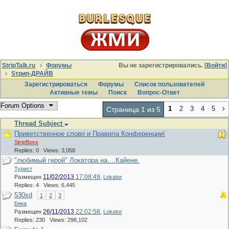
StripTalk.ru
Форумы
Вы не зарегистрировались. [
Войти
]
Sтрип-ДРАЙВ
Зарегистрироваться
Форумы
Список пользователей
Активные темы
Поиcк
Вопрос-Ответ
Forum Options
1
2
3
4
5
Страница 1 из 5
Thread Subject
Приветственное слово и Правила Конференции!
StripBoss
Replies: 0 Views: 3,058
"любимый герой" Локатора на....Кайене.
Турист
11/02/2013
17:08:49
Размещен
,
Lokator
Replies: 4 Views: 6,445
530хd
1
2
3
Бяка
26/11/2013
22:02:58
Размещен
,
Lokator
Replies: 230 Views: 298,102