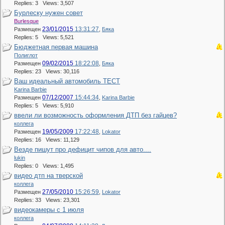
Replies: 3 Views: 3,507
Бурлеску нужен совет
Burlesque
23/01/2015
13:31:27
Размещен
,
Бяка
Replies: 5 Views: 5,521
Бюджетная первая машина
Полиглот
09/02/2015
18:22:08
Размещен
,
Бяка
Replies: 23 Views: 30,116
Ваш идеальный автомобиль ТЕСТ
Karina Barbie
07/12/2007
15:44:34
Размещен
,
Karina Barbie
Replies: 5 Views: 5,910
ввели ли возможность оформления ДТП без гайцев?
коллега
19/05/2009
17:22:48
Размещен
,
Lokator
Replies: 16 Views: 11,129
Везде пишут про дефицит чипов для авто....
lukin
Replies: 0 Views: 1,495
видео дтп на тверской
коллега
27/05/2010
15:26:59
Размещен
,
Lokator
Replies: 33 Views: 23,301
видеокамеры с 1 июля
коллега