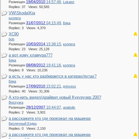
19/04/2010
14:57:46
Размещен
,
Lokator
Replies: 37 Views: 50,565
VW\Skoda\Kia
коллега
31/07/2012
04:15:49
Размещен
,
Бяка
Replies: 3 Views: 4,370
XC90
bob
10/03/2014
15:38:15
Размещен
,
коллега
Replies: 23 Views: 25,128
а вот кому хламура???
Бяка
08/08/2012
19:41:16
Размещен
,
коллега
Replies: 8 Views: 10,236
а есть у нас кто разбирается в катерах/яхтах?
Бяка
17/09/2010
15:02:21
Размещен
,
princess
Replies: 40 Views: 31,306
А кто-нить видел/драйвил новый Кукурузер 200?
Bossyara
28/12/2007
10:44:07
Размещен
,
anabolic
Replies: 2 Views: 3,901
а расскажите кто где проезжал на машинах
Беспечный Ездец
Replies: 0 Views: 2,150
а расскажите кто где проезжал на машинах