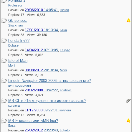
Formula 1
Professor
29/06/2010
14:05:41
Размещен
,
Djafan
Replies: 17 Views: 6,533
GL вопрос
Stockman
17/01/2013
18:13:34
Размещен
,
Бяка
Replies: 38 Views: 39,186
honda fr-v??
Eclipse
14/04/2012
07:13:05
Размещен
,
Eclipse
Replies: 3 Views: 5,015
Isle of Man
Morli
08/08/2012
20:18:34
Размещен
,
Morli
Replies: 7 Views: 8,107
Lincoln Navigator 2003-2006г.в. пользовал кто?
цуп_космонавт
20/02/2008
13:42:22
Размещен
,
anabolic
Replies: 3 Views: 4,421
MB CL в 215-м кузове. что имеете сказать?
коллега
11/12/2008
09:22:01
Размещен
,
коллега
Replies: 12 Views: 8,284
MB Е класса или БМВ 5ка?
Бяка
25/02/2012
23:23:43
Размещен
,
Lokator