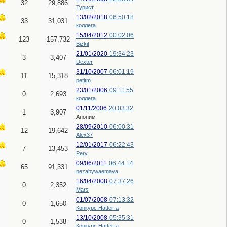
32
29,886
Турист
13/02/2018
06:50:18
33
31,031
коллега
15/04/2012
00:02:06
123
157,732
Bizkit
21/01/2020
19:34:23
3
3,407
Dexter
31/10/2007
06:01:19
11
15,318
petitm
23/01/2006
09:11:55
0
2,693
коллега
01/11/2006
20:03:32
1
3,907
Аноним
28/09/2010
06:00:31
12
19,642
Alex37
12/01/2017
06:22:43
7
13,453
Perv
09/06/2011
06:44:14
65
91,331
nezabywaemaya
16/04/2008
07:37:26
0
2,352
Mars
01/07/2008
07:13:32
0
1,650
Конкурс Hatter-a
13/10/2008
05:35:31
0
1,538
Конкурс Hatter-a