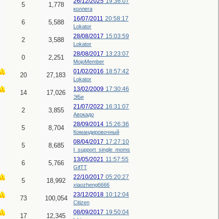
26/12/2025
19:36:07
5
1,778
коллега
16/07/2011
20:58:17
6
5,588
Lokator
28/08/2017
15:03:59
2
3,588
Lokator
28/08/2017
13:23:07
0
2,251
MojoMember
01/02/2016
18:57:42
20
27,183
Lokator
13/02/2009
17:30:46
14
17,026
ЭБи
21/07/2022
16:31:07
2
3,855
Авокадо
28/09/2014
15:26:36
5
8,704
Командировочный
08/04/2017
17:27:10
5
8,685
I_support_single_moms
13/05/2021
11:57:55
6
5,766
GifTT
22/10/2017
05:20:27
5
18,992
xiaozheng6666
23/12/2018
10:12:04
73
100,054
Citizen
08/09/2017
19:50:04
17
12,345