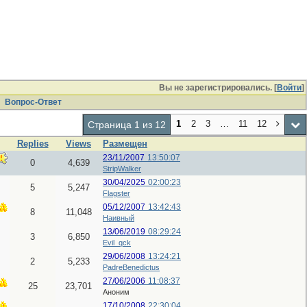
Вы не зарегистрировались. [
Войти
]
Вопрос-Ответ
1
2
3
…
11
12
Страница 1 из 12
Replies
Views
Размещен
23/11/2007
13:50:07
0
4,639
StripWalker
30/04/2025
02:00:23
5
5,247
Flagster
05/12/2007
13:42:43
8
11,048
Наивный
13/06/2019
08:29:24
3
6,850
Evil_qck
29/06/2008
13:24:21
2
5,233
PadreBenedictus
27/06/2006
11:08:37
25
23,701
Аноним
17/10/2008
22:30:04