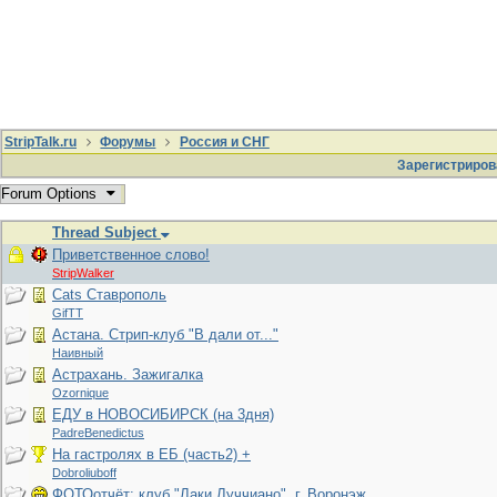
StripTalk.ru
Форумы
Россия и СНГ
Зарегистриров
Forum Options
Thread Subject
Приветственное слово!
StripWalker
Cats Ставрополь
GifTT
Астана. Стрип-клуб "В дали от..."
Наивный
Астрахань. Зажигалка
Ozornique
ЕДУ в НОВОСИБИРСК (на 3дня)
PadreBenedictus
На гастролях в ЕБ (часть2) +
Dobroliuboff
ФОТОотчёт: клуб "Лаки Луччиано", г. Воронэж