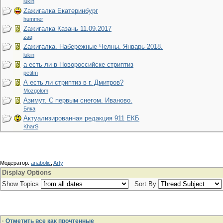
lukin
Zажигалка Екатеринбург
hummer
Zажигалка Казань 11.09.2017
zaq
Zажигалка. Набережные Челны. Январь 2018.
lukin
а есть ли в Новороссийске стриптиз
petitm
А есть ли стриптиз в г. Дмитров?
Mozgolom
Азимут. С первым снегом. Иваново.
Бяка
Актуализированная редакция 911 ЕКБ
KharS
Mодератор:
anabolic
,
Arty
Display Options
Show Topics
Sort By
·
Отметить все как прочтенные