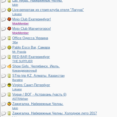
Las Vegas. Набережные Челны.
lukin
Live-репортаж из стрип-клуба отеля "Лагуна"
Lokator
Mojo Club Екатеринбург!
MojoMember
Mojo Club Магнитогорск!
MojoMember
Office Одесса Украина
ЭБи
Pablo Esco Bar, Самара
Mr. Pravda
RED BAR Екатеринбург
THE SUPPLIER
Show Girls. Челябинск. Июль.
Командировочный
STrip trip KZ. Алматы. Казахстан
Buratino
Virgins Санкт-Петербург
Lokator
Vogue / ВОГ - Астрахань (часть 6)
ASTRAkhan
Zaжигалка. Набережные Челны.
lukin
Zaжигалка. Набережные Челны. Холодное лето 2017