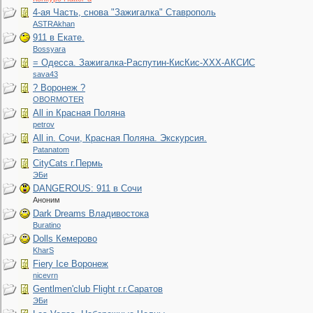
4-ая Часть, снова "Зажигалка" Ставрополь
ASTRAkhan
911 в Екате.
Bossyara
= Одесса. Зажигалка-Распутин-КисКис-ХХХ-АКСИС
sava43
? Воронеж ?
OBORMOTER
All in Красная Поляна
petrov
All in. Сочи, Красная Поляна. Экскурсия.
Patanatom
CityCats г.Пермь
ЭБи
DANGEROUS: 911 в Сочи
Аноним
Dark Dreams Владивостока
Buratino
Dolls Кемерово
KharS
Fiery Ice Воронеж
nicevrn
Gentlmen'club Flight г.г.Саратов
ЭБи