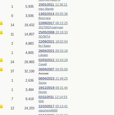
15/01/2011
12:36:21
1
5,935
miss Marple
13/02/2014
05:55:36
0
3,936
Bossyara
22/09/2017
06:12:25
14
19,432
20170922yuanyuan
25/05/2008
20:19:33
11
14,807
ЛОЛИТА
22/09/2021
18:02:04
2
4,883
Кот Баюн
26/04/2021
00:33:18
1
4,805
Lokator
02/03/2012
15:43:29
24
29,965
Синий
26/04/2007
04:55:00
37
32,100
Аноним
06/04/2023
21:49:25
1
2,636
Sonne
19/12/2019
06:31:44
1
3,494
Dexter
02/11/2011
12:14:53
7
9,419
KKK
22/10/2017
05:13:41
12
24,203
xiaozheng6666