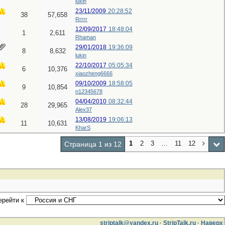
lukin
23/11/2009
20:28:52
38
57,658
Rrrrr
12/09/2017
18:48:04
1
2,611
Rhaman
29/01/2018
19:36:09
8
8,632
lukin
22/10/2017
05:05:34
6
10,376
xiaozheng6666
09/10/2009
18:58:05
9
10,854
n12345678
04/04/2010
08:32:44
28
29,965
Alex37
13/08/2019
19:06:13
11
10,631
KharS
1
2
3
…
11
12
Страница 1 из 12
ерейти к
striptalk@yandex.ru
·
StripTalk.ru
·
Наверх