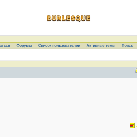
аться
Форумы
Список пользователей
Активные темы
Поиcк