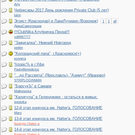
Arty
Чебоксары 2017.День рождения Private Club (5 лет)
lukin
Эгоист (Краснодар) и ЛакиЛучиано (Воронеж)
1
2
all
ДимаСамогонщик
!!!ClubNika.Клубничка.Пенза!!!
vd8987777
"Зажигалка"- Нижний Новгород
petitm
"Колорадский папа", г.Красноярск(+)
коллега
%topic% в г.Уфе
PadreBenedictus
"...до Рассвета" (Ярославль)- "Азимут" (Иваново)
STRIPLOGINMAN
"БарсукЪ" в Самаре
Malinowska
"Калигула" в Геленджике - остаться в живых.
egoistka
12-й этап конкурса им. Hatter'a. ГОЛОСОВАНИЕ
Mars
13-й этап конкурса им. Hatter'a. ГОЛОСОВАНИЕ
Конкурс Hatter-a
14-й этап конкурса им. Hatter'a. ГОЛОСОВАНИЕ
Конкурс Hatter-a