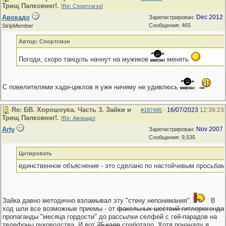
Трищ Палковнег!.
[
Re: Спортсмэн
]
Авокадо
Dec 2012
Зарегистрирован:
Сообщения: 465
StripMember
Автор: Спортсмэн
Погоди, скоро танцуль начнут на мужиков
менять
С повелителями хади-циклов я уже ничему не удивлюсь
Re: БВ. Хорошоука. Часть 3. Зайки и
16/07/2023
12:39:23
#187495
-
Трищ Палковнег!.
[
Re: Авокадо
]
Arty
Nov 2007
Зарегистрирован:
Сообщения: 9,535
Цитировать
единственное объяснение - это сделано по настойчивым просьбам 
Зайка давно методично взламывал эту "стену непонимания".
В
ход шли все возможные приемы - от
факельных шествий гитлерюгенда
пропаганды "месяца гордости" до рассылки селфей с гей-парадов на
телефоны руководства. И вот
25 кадр
сработало. Хотя поначалу я