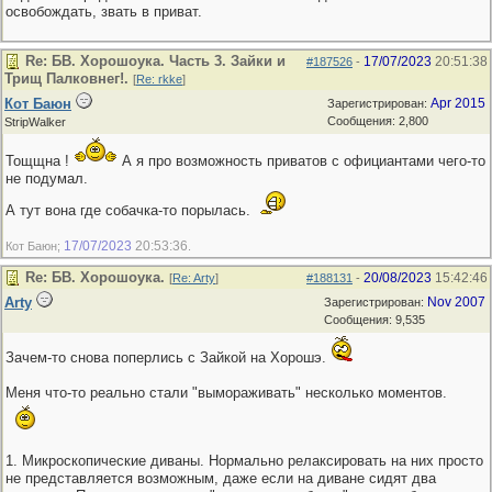
освобождать, звать в приват.
Re: БВ. Хорошоука. Часть 3. Зайки и
17/07/2023
20:51:38
#187526
-
Трищ Палковнег!.
[
Re: rkke
]
Кот Баюн
Apr 2015
Зарегистрирован:
Сообщения: 2,800
StripWalker
Тощщна !
А я про возможность приватов с официантами чего-то
не подумал.
А тут вона где собачка-то порылась.
17/07/2023
20:53:36
Кот Баюн;
.
Re: БВ. Хорошоука.
20/08/2023
15:42:46
[
Re: Arty
]
#188131
-
Arty
Nov 2007
Зарегистрирован:
Сообщения: 9,535
Зачем-то снова поперлись с Зайкой на Хорошэ.
Меня что-то реально стали "вымораживать" несколько моментов.
1. Микроскопические диваны. Нормально релаксировать на них просто
не представляется возможным, даже если на диване сидят два