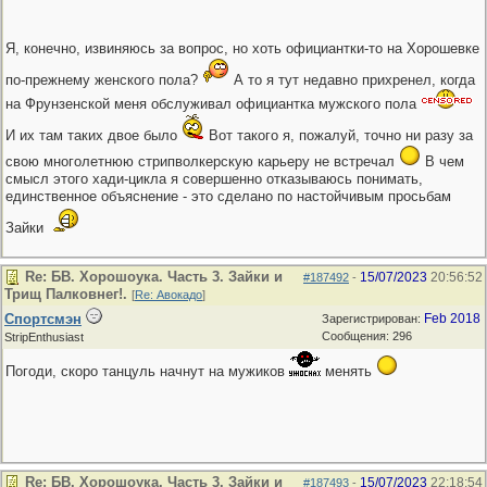
Я, конечно, извиняюсь за вопрос, но хоть официантки-то на Хорошевке
по-прежнему женского пола?
А то я тут недавно прихренел, когда
на Фрунзенской меня обслуживал официантка мужского пола
И их там таких двое было
Вот такого я, пожалуй, точно ни разу за
свою многолетнюю стрипволкерскую карьеру не встречал
В чем
смысл этого хади-цикла я совершенно отказываюсь понимать,
единственное объяснение - это сделано по настойчивым просьбам
Зайки
Re: БВ. Хорошоука. Часть 3. Зайки и
15/07/2023
20:56:52
#187492
-
Трищ Палковнег!.
[
Re: Авокадо
]
Спортсмэн
Feb 2018
Зарегистрирован:
Сообщения: 296
StripEnthusiast
Погоди, скоро танцуль начнут на мужиков
менять
Re: БВ. Хорошоука. Часть 3. Зайки и
15/07/2023
22:18:54
#187493
-