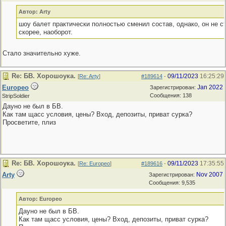
Автор: Arty
шоу балет практически полностью сменил состав, однако, он не ст
скорее, наоборот.
Стало значительно хуже.
Re: БВ. Хорошоука.
09/11/2023
16:25:29
[
Re: Arty
]
#189614
-
Europeo
Jan 2022
Зарегистрирован:
Сообщения: 138
StripSoldier
Дауно не был в БВ.
Как там щасс условия, цены? Вход, депозиты, приват сурка?
Просветите, плиз
Re: БВ. Хорошоука.
09/11/2023
17:35:55
[
Re: Europeo
]
#189616
-
Arty
Nov 2007
Зарегистрирован:
Сообщения: 9,535
Автор: Europeo
Дауно не был в БВ.
Как там щасс условия, цены? Вход, депозиты, приват сурка?