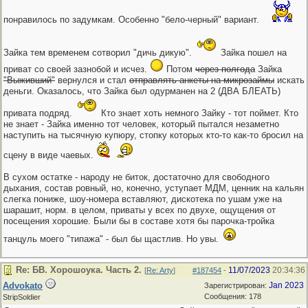
понравилось по задумкам. Особенно "бело-черный" вариант.
Зайка тем временем сотворил "дичь дикую".
Зайка пошел на
приват со своей зазнобой и исчез.
Потом
через полгода
Зайка
"Выживший"
вернулся и стал
отправлять анкеты на микрозаймы
искать
деньги. Оказалось, что Зайка был одурманен на 2 (ДВА БЛЕАТЬ)
привата подряд.
Кто знает хоть немного Зайку - тот поймет. Кто
не знает - Зайка именно тот человек, который пытался незаметно
наступить на тысячную купюру, стопку которых кто-то как-то бросил на
сцену в виде чаевых.
В сухом остатке - народу не биток, достаточно для свободного
дыхания, состав ровный, но, конечно, уступает МДМ, ценник на кальян
слегка пониже, шоу-номера вставляют, дискотека по ушам уже на
шарашит, норм. в целом, приваты у всех по двухе, ощущения от
посещения хорошие. Были бы в составе хотя бы парочка-тройка
танцуль моего "типажа" - был бы щастлив. Но увы.
Re: БВ. Хорошоука. Часть 2.
11/07/2023
20:34:36
[
Re: Arty
]
#187454
-
Advokato
Jan 2023
Зарегистрирован:
Сообщения: 178
StripSoldier