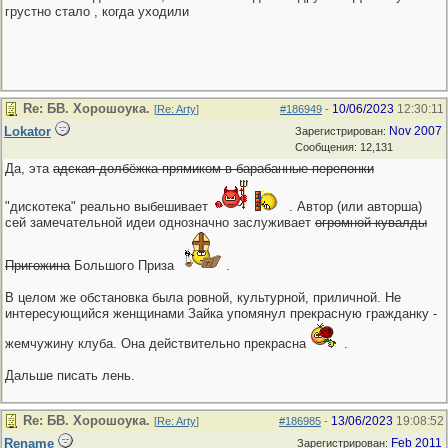
грустно стало , когда уходили
Re: БВ. Хорошоука.
10/06/2023
12:30:11
[
Re: Arty
]
#186949
-
Lokator
Nov 2007
Зарегистрирован:
Сообщения: 12,131
Да, эта
адская долбёжка прямиком в барабанные перепонки
"дискотека" реально выбешивает
. Автор (или авторша)
сей замечательной идеи однозначно заслуживает
огромной кувалды
Пригожина
Большого Приза
.
В целом же обстановка была ровной, культурной, приличной. Не
интересующийся женщинами Зайка упомянул прекрасную гражданку -
жемчужину клуба. Она действительно прекрасна
.
Дальше писать лень.
Re: БВ. Хорошоука.
13/06/2023
19:08:52
[
Re: Arty
]
#186985
-
Rename
Feb 2011
Зарегистрирован: