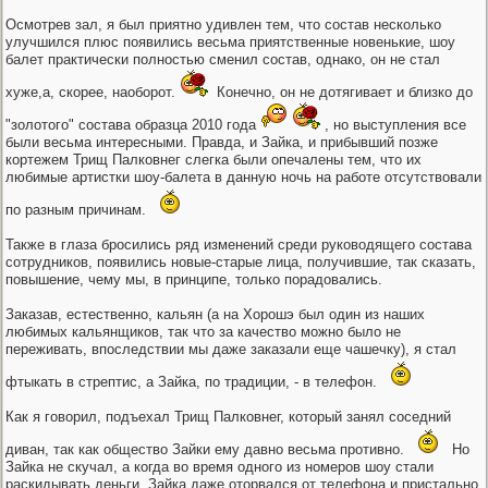
Осмотрев зал, я был приятно удивлен тем, что состав несколько
улучшился плюс появились весьма приятственные новенькие, шоу
балет практически полностью сменил состав, однако, он не стал
хуже,а, скорее, наоборот.
Конечно, он не дотягивает и близко до
"золотого" состава образца 2010 года
, но выступления все
были весьма интересными. Правда, и Зайка, и прибывший позже
кортежем Трищ Палковнег слегка были опечалены тем, что их
любимые артистки шоу-балета в данную ночь на работе отсутствовали
по разным причинам.
Также в глаза бросились ряд изменений среди руководящего состава
сотрудников, появились новые-старые лица, получившие, так сказать,
повышение, чему мы, в принципе, только порадовались.
Заказав, естественно, кальян (а на Хорошэ был один из наших
любимых кальянщиков, так что за качество можно было не
переживать, впоследствии мы даже заказали еще чашечку), я стал
фтыкать в стрептис, а Зайка, по традиции, - в телефон.
Как я говорил, подъехал Трищ Палковнег, который занял соседний
диван, так как общество Зайки ему давно весьма противно.
Но
Зайка не скучал, а когда во время одного из номеров шоу стали
раскидывать деньги, Зайка даже оторвался от телефона и пристально