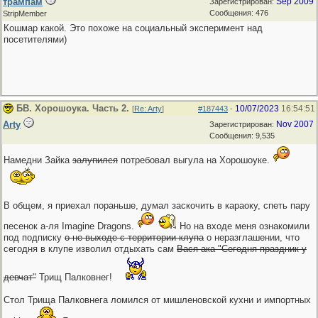
трампам
Sep 2009
Зарегистрирован:
Сообщения: 476
StripMember
Кошмар какой. Это похоже на социальный эксперимент над
посетителями)
БВ. Хорошоука. Часть 2.
10/07/2023
16:54:51
[
Re: Arty
]
#187443
-
Arty
Nov 2007
Зарегистрирован:
Сообщения: 9,535
Намедни Зайка
залупился
потребовал выгула на Хорошоуке.
В общем, я приехал пораньше, думал заскочить в караоку, спеть пару
песенок а-ля Imagine Dragons.
Но на входе меня ознакомили
под подписку
о не выходе с территории клупа
о неразглашении, что
сегодня в клупе изволил отдыхать сам
Вася ака "Сегодня праздник у
девчат"
Трищ Палковнег!
Стол Трища Палковнега ломился от мишленовской кухни и импортных