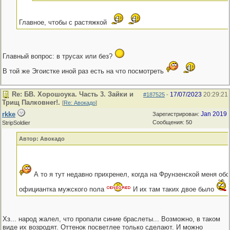
Главное, чтобы с растяжкой
Главный вопрос: в трусах или без?
В той же Эгоистке иной раз есть на что посмотреть
Re: БВ. Хорошоука. Часть 3. Зайки и
17/07/2023
20:29:21
#187525
-
Трищ Палковнег!.
[
Re: Авокадо
]
rkke
Jan 2019
Зарегистрирован:
Сообщения: 50
StripSoldier
Автор: Авокадо
А то я тут недавно прихренел, когда на Фрунзенской меня об
официантка мужского пола
И их там таких двое было
Хз... народ жалел, что пропали синие браслеты... Возможно, в таком
виде их возродят. Оттенок посветлее только сделают. И можно