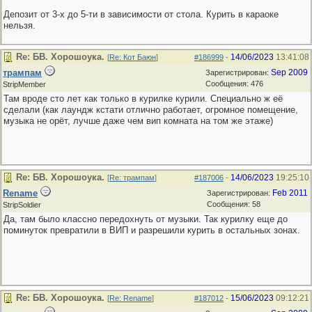
Депозит от 3-х до 5-ти в зависимости от стола. Курить в караоке
нельзя.
Re: БВ. Хорошоука.
14/06/2023
13:41:08
[
Re: Кот Баюн
]
#186999
-
трампам
Sep 2009
Зарегистрирован:
Сообщения: 476
StripMember
Там вроде сто лет как только в курилке курили. Специально ж её
сделали (как лаундж кстати отлично работает, огромное помещение,
музыка не орёт, лучше даже чем вип комната на том же этаже)
Re: БВ. Хорошоука.
14/06/2023
19:25:10
[
Re: трампам
]
#187006
-
Rename
Feb 2011
Зарегистрирован:
Сообщения: 58
StripSoldier
Да, там было классно передохнуть от музыки. Так курилку еще до
поминуток превратили в ВИП и разрешили курить в остальных зонах.
Re: БВ. Хорошоука.
15/06/2023
09:12:21
[
Re: Rename
]
#187012
-