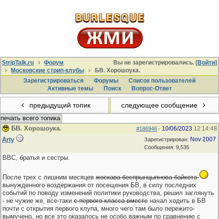
StripTalk.ru
Форум
Вы не зарегистрировались. [
Войти
]
Московские стрип-клубы
БВ. Хорошоука.
Зарегистрироваться
Форумы
Список пользователей
Активные темы
Поиcк
Вопрос-Ответ
предыдущий топик
следующее сообщение
печать всего топика
БВ. Хорошоука.
10/06/2023
12:14:48
#186946
-
Arty
Nov 2007
Зарегистрирован:
Сообщения: 9,535
ВВС, братья и сестры.
После трех с лишним месяцев
жоскава беспрынцыпнова байкота
вынужденного воздержания от посещения БВ, в силу последних
событий по поводу изменений политики руководства, решил заглянуть
- не чужие же, все-таки
с первого класса вместе
начал ходить в БВ
почти с открытия первого клупа, много чего там было пережито-
вымучено, но все это оказалось не особо важным по сравнению с