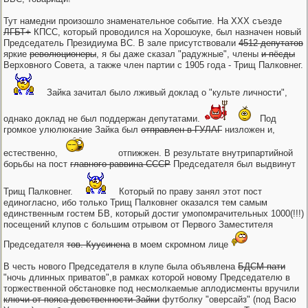
Тут намедни произошло знаменательное событие. На ХХХ съезде
ЛГБТ+
КПСС, который проводился на Хорошоуке, был назначен новый
Председатель Президиума ВС. В зале присутствовали
4512 депутатов
яркие
революционеры
, я бы даже сказал "радужные", члены
и пёсды
Верховного Совета, а также член партии с 1905 года - Трищ Палковнег.
Зайка зачитал было лживый доклад о "культе личности",
однако доклад не был поддержан депутатами.
Под
громкое улюлюкание Зайка был
отправлен в ГУЛАГ
низложен и,
естественно,
отпижжен. В результате внутрипартийной
борьбы на пост
главного раввина СССР
Председателя был выдвинут
Трищ Палковнег.
Который по праву занял этот пост
единогласно, ибо только Трищ Палковнег оказался тем самым
единственным гостем БВ, который достиг умопомрачительных 1000(!!!)
посещений клупов с большим отрывом от Первого Заместителя
Председателя
тов. Куусинена
в моем скромном лице
В честь нового Председателя в клупе была объявлена
БДСМ-пати
"ночь длинных приватов",в рамках которой новому Председателю в
торжественной обстановке под несмолкаемые аплодисменты вручили
ключи от пояса девственности Зайки
футболку "оверсайз" (под Васю