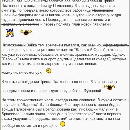
Уткина), где были вышиты золотом все регалии и звания Трища
Палковнега, а заодно Трищу Палковнегу были выданы каронэ и
скипэтр, по предъявлению которых все работницы
Ивановской
швейной фабрики
должны
наглаживать внутреннюю сторону бэдра
отдавать
девичью честь
Председателю всяческие почести
и
квартальную премию
и перевыполнять план новой пятилетки!
Низложенный Зайка тем временем пытался, как обычно,
сформировать
оппозиционную коалицию
волочиться за "Ларочкой Фрост", которая,
как уже говорилось, сбежала от знойных армянских мущщин. Однако,
"Ларочка" была взята в оборот другими "делегатами съезда", которые
так и не отпустили ее
шыкарную .опу
из своих цепких
коммунистических рук.
В честь награждения Трища Палковнега на сцене были показаны
народные песни и пляски в духе поздней тов. Фурцевой.
На этом торжественная часть съезда была окончена. В сухом остатке -
шоу зачет, "Ларочка" была бесподобна, внутренняя сторона бедра
Трища Палковнега была отполирована как "писающий мальчик" в
Брюсселе, кальян зачод, пора уже в "пролетарской" части первого
этажа укрупнить "председательский" столик, так как места на нем
вообще не остается в принципе.