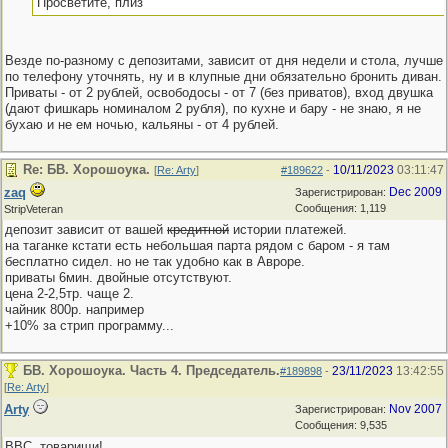
Просветите, плиз
Везде по-разному с депозитами, зависит от дня недели и стола, лучше
по телефону уточнять, ну и в клупные дни обязательно бронить диван.
Приваты - от 2 рублей, освободосы - от 7 (без приватов), вход двушка
(дают фишкарь номиналом 2 рубля), по кухне и бару - не знаю, я не
бухаю и не ем ночью, кальяны - от 4 рублей.
Re: БВ. Хорошоука.
10/11/2023
03:11:47
[
Re: Arty
]
#189622
-
zaq
Dec 2009
Зарегистрирован:
Сообщения: 1,119
StripVeteran
депозит зависит от вашей
кредитной
истории платежей.
на таганке кстати есть небольшая парта рядом с баром - я там
бесплатно сидел. но не так удобно как в Авроре.
приваты 6мин. двойные отсутствуют.
цена 2-2,5тр. чаще 2.
чайник 800р. например
+10% за стрип программу...
БВ. Хорошоука. Часть 4. Председатель.
23/11/2023
13:42:55
#189898
-
[
Re: Arty
]
Arty
Nov 2007
Зарегистрирован:
Сообщения: 9,535
ВВС, товарищи!