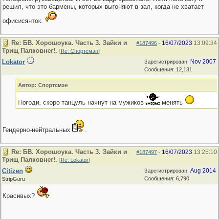
решил, что это бармены, которых выгоняют в зал, когда не хватает
офисисянток.
Re: БВ. Хорошоука. Часть 3. Зайки и
16/07/2023
13:09:34
#187496
-
Трищ Палковнег!.
[
Re: Спортсмэн
]
Lokator
Nov 2007
Зарегистрирован:
Сообщения: 12,131
Автор: Спортсмэн
Погоди, скоро танцуль начнут на мужиков
менять
Гендерно-нейтральных
.
Re: БВ. Хорошоука. Часть 3. Зайки и
16/07/2023
13:25:10
#187497
-
Трищ Палковнег!.
[
Re: Lokator
]
Citizen
Aug 2014
Зарегистрирован:
Сообщения: 6,790
StripGuru
Красивых?