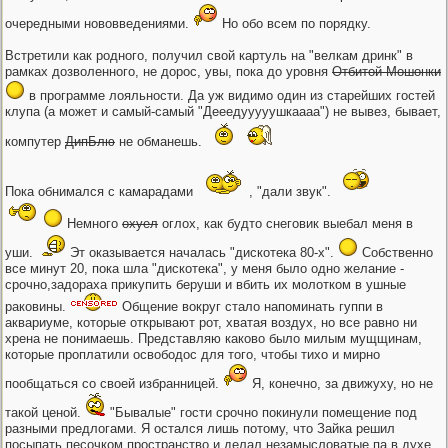
очередными нововведениями.
Но обо всем по порядку.
Встретили как родного, получил свой картуль на "велкам дринк" в
рамках дозволенного, не дорос, увы, пока до уровня
Отбитой Мошонки
в программе лояльности. Да уж видимо один из старейших гостей
клупа (а может и самый-самый "Дееедууууушкаааа") не вывез, бывает,
компутер
ДипБлю
не обманешь.
Пока обнимался с камарадами
, "дали звук".
Немного
охуел
оглох, как будто снеговик выебал меня в
уши.
Эт оказывается началась "дискотека 80-х".
Собственно
все минут 20, пока шла "дискотека", у меня было одно желание -
срочно,задораха прикупить беруши и вбить их молотком в ушные
раковины.
Общение вокруг стало напоминать гуппи в
аквариуме, которые открывают рот, хватая воздух, но все равно ни
хрена не понимаешь. Представляю каково было милым мущщинам,
которые проплатили освободос для того, чтобы тихо и мирно
пообщаться со своей избранницей.
Я, конечно, за движуху, но не
такой ценой.
"Бывалые" гости срочно покинули помещение под
разными предлогами. Я остался лишь потому, что Зайка решил
посыпать песочком пространство и делал незамысловатые па в духе