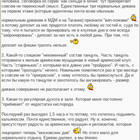
человека. Поговорка из серии "как сельди в бочке" тут приобретает
совсем не переносный смысл. Единственных три нормальных дивана
на первом этаже (которые идентичны почти всем обычным
нормальным диванам в МДМ и на Таганке) признали "вип-ложами"
,
а потому депозит за них придется платить любому из гостей и, судя по
тому, что я пытался их бронировать не в клупные дни и они всегда
"забронированы" - депозит за них есть в любой день. При том, что
депозит на фишки тратить нельзя.
2. Какой-то слишком "неизменный" состав танцуль. Часть танцуль
отправили к милым армянским мущщинам в новый армянский клуп.
Часть "стареньких",с которыми все давно уже "пройдено". И часть, с
которыми "проходить" нечего. Новенькие появляются раз в три месяца
и совсем не то "прекрасное", к чему хотелось бы прикоснуться. Да и
если бы какую-то танцулю и захотелось бы ангажировать - размер
дивана совершенно не располагает к этому.
3. Какая-то регулярная духота в зале. Которая меня постоянно
"прибивает" от недостатка кислорода.
Последний раз высидел 1.5 часа и то потому, что хотелось подымить
кальяносом. Почти единственное, что радует. Ну и, конечно,
присутствует радость за армянских мущщин и релокантов, которые
лицезреют теперь "московских див".
Но этого мало для
нормального отдыха, Ереван далеко, а мы близко.