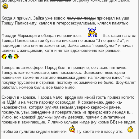
договориться хотя бы на
болбастенх
отсрочку комиссии для Зайки.
Когда я прибыл, Зайка уже вовсю
получал песды
приседал на уши
Трищу Палковнигу, каялся в гетеросексуализьме, клялся памятью
Фредди Меркьюри и обещал исправиться.
Выставив на стол
Трища Палковнега три
бутылки
вискаря по акцыи "3 по цене 2-х", и
подождав пока они не закончатся, Зайка снова "переобулся" и начал
шалить с женщинами, хотя и не так вдохновленно как раньше.
Теперь по атмосфере. Народ был, в принципе, согласно пятничке.
Танцуль как-то маловато, мне показалось. Возможно, некоторым
новеньким также не хватило немножка денег на "входной взнос" на
покупку труселей и стрипов, поэтому их замечено не было. Шоу-балет
работал, номера были, все было мило.
Сходил в караоке. Народа мало, вроде как некий гость привез кого-то
из МДМ и на месте парочку освободил. К сожалению, девочка-
караокеистка, которая рулила весьма уверено караокой ранее,
покинула, увы, заведение и превратилась из прекрасного лебедя в...
Имхо, но караокой должны рулить девочки, причем симпатичные,
поющие и зажигающие. Я лично больше нигде (ну кроме БВ) не видел,
чтобы за пультом сидели малчеги.
Ну как-то не в кассу это.