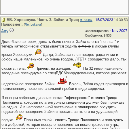
БВ. Хорошоука. Часть 3. Зайки и Трищ
15/07/2023
14:30:53
#187487
-
Палковнег!.
[
Re: Lokator
]
Arty
Nov 2007
Зарегистрирован:
Сообщения: 9,535
Дело было вечером, делать было нечего. Зайка слегка "поплыл" и
теперь категорически отказывается ходить
в Моно
в любые клупы
кроме Хорошоуки.
Да-да, Зайка занялся песдостраданиями и
боюсь наше маленькое, но очень гордое, ЛГБТ+ сообщество дало, так
сказать, течь.
Причем, на женщин.
На 32 июля назначено
заседание президиума со спецБДСМоборудованием, которое разберет
недостойное поведение Зайки.
Боюсь, Зайка будет приговорен к
пожизненному
ношению анальной пробки в виде сердечка
.
Я спецом забронил диванчег возле "офицерского" столика Трища
Палковнега, который по агентурным сведениям должен был приехать
на отдых. И в неформальной обстановке я планировал обсудить
недостойное поведение Зайки и просить взять его на
удушающий
поруки.
План был такой - споить Трища Палковнега и пользуясь
его добротой, которая всецело проявляется после трехсот внутрь,