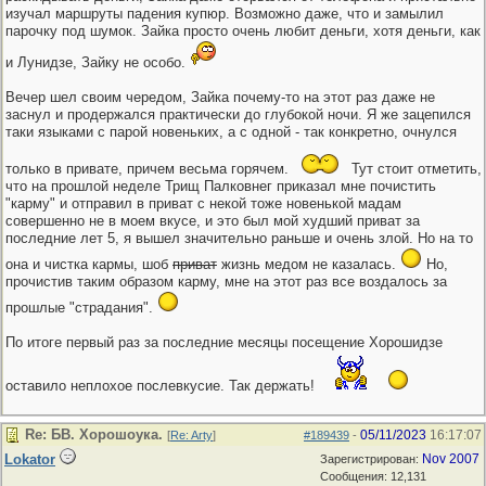
изучал маршруты падения купюр. Возможно даже, что и замылил
парочку под шумок. Зайка просто очень любит деньги, хотя деньги, как
и Лунидзе, Зайку не особо.
Вечер шел своим чередом, Зайка почему-то на этот раз даже не
заснул и продержался практически до глубокой ночи. Я же зацепился
таки языками с парой новеньких, а с одной - так конкретно, очнулся
только в привате, причем весьма горячем.
Тут стоит отметить,
что на прошлой неделе Трищ Палковнег приказал мне почистить
"карму" и отправил в приват с некой тоже новенькой мадам
совершенно не в моем вкусе, и это был мой худший приват за
последние лет 5, я вышел значительно раньше и очень злой. Но на то
она и чистка кармы, шоб
приват
жизнь медом не казалась.
Но,
прочистив таким образом карму, мне на этот раз все воздалось за
прошлые "страдания".
По итоге первый раз за последние месяцы посещение Хорошидзе
оставило неплохое послевкусие. Так держать!
Re: БВ. Хорошоука.
05/11/2023
16:17:07
[
Re: Arty
]
#189439
-
Lokator
Nov 2007
Зарегистрирован:
Сообщения: 12,131