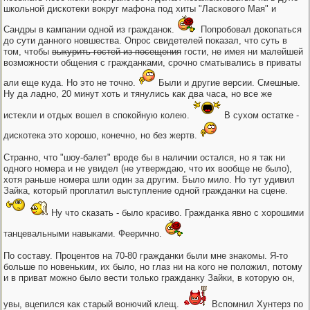
школьной дискотеки вокруг мафона под хиты "Ласкового Мая" и
Сандры в кампании одной из гражданок.
Попробовал докопаться
до сути данного новшества. Опрос свидетелей показал, что суть в
том, чтобы
выкурить гостей из посещения
гости, не имея ни малейшей
возможности общения с гражданками, срочно сматывались в приваты
али еще куда. Но это не точно.
Были и другие версии. Смешные.
Ну да ладно, 20 минут хоть и тянулись как два часа, но все же
истекли и отдых вошел в спокойную колею.
В сухом остатке -
дискотека это хорошо, конечно, но без жертв.
Странно, что "шоу-балет" вроде бы в наличии остался, но я так ни
одного номера и не увидел (не утверждаю, что их вообще не было),
хотя раньше номера шли один за другим. Было мило. Но тут удивил
Зайка, который проплатил выступление одной гражданки на сцене.
Ну что сказать - было красиво. Гражданка явно с хорошими
танцевальными навыками. Феерично.
По составу. Процентов на 70-80 гражданки были мне знакомы. Я-то
больше по новеньким, их было, но глаз ни на кого не положил, потому
и в приват можно было вести только гражданку Зайки, в которую он,
увы, вцепился как старый вонючий клещ.
Вспомнил Хунтерз по