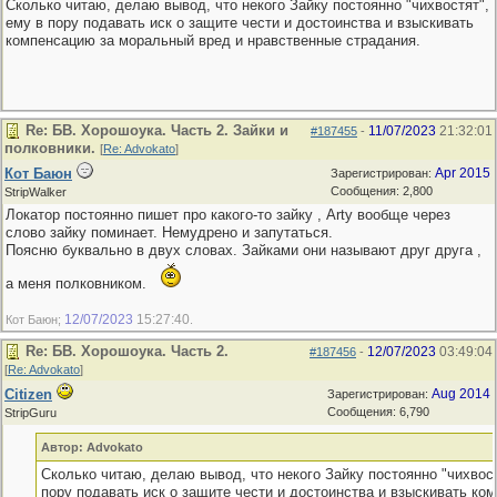
Сколько читаю, делаю вывод, что некого Зайку постоянно "чихвостят",
ему в пору подавать иск о защите чести и достоинства и взыскивать
компенсацию за моральный вред и нравственные страдания.
Re: БВ. Хорошоука. Часть 2. Зайки и
11/07/2023
21:32:01
#187455
-
полковники.
[
Re: Advokato
]
Кот Баюн
Apr 2015
Зарегистрирован:
Сообщения: 2,800
StripWalker
Локатор постоянно пишет про какого-то зайку , Arty вообще через
слово зайку поминает. Немудрено и запутаться.
Поясню буквально в двух словах. Зайками они называют друг друга ,
а меня полковником.
12/07/2023
15:27:40
Кот Баюн;
.
Re: БВ. Хорошоука. Часть 2.
12/07/2023
03:49:04
#187456
-
[
Re: Advokato
]
Citizen
Aug 2014
Зарегистрирован:
Сообщения: 6,790
StripGuru
Автор: Advokato
Сколько читаю, делаю вывод, что некого Зайку постоянно "чихвост
пору подавать иск о защите чести и достоинства и взыскивать ко