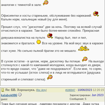
аналогии с темнотой в зале.
Офисиянтки и хосты старенькие, обслуживание без нареканий.
Кальян норм, кальянщик новый (ну для меня).
Прошел слух, что "дискотеки" две за ночь. Поэтому на всякий случай
отчислился в караоке. Там было более-менее спокойно. Прекрасная
девушка-вокалистка на пульте.
Народ был, пел и пил,
знакомился и братался.
Все на уровне. На мой вкус звук в караоке
стал хуже. Но сильно пьяной братии это не мешало.
В сухом остатке - в целом, норм, дискотеку бы потише.
На выходе
столкнулся с какой-то кампанией молодежи, когда выходил из двери,
кто-то вроде сказал, что "даже не поздоровался". Если мне, то сорян,
что-то не услышал (оглох слегка) и в лица не вглядывался (дедушка
старенький и слеповат слегка).
Re: БВ. Хорошоука.
10/06/2023
12:20:15
[
Re: Arty
]
#186947
-
kalabok086
Jun 2023
Зарегистрирован:
Сообщения: 5
guest
Тоже был сегодня ночью , лампово посидели с другом . Даже чутка