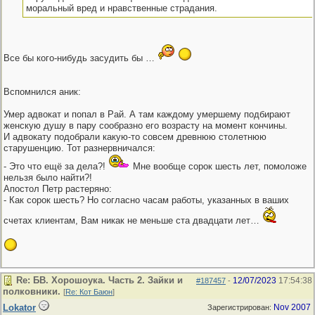
моральный вред и нравственные страдания.
Все бы кого-нибудь засудить бы …
Вспомнился аник:
Умер адвокат и попал в Рай. А там каждому умершему подбирают
женскую душу в пару сообразно его возрасту на момент кончины.
И адвокату подобрали какую-то совсем древнюю столетнюю
старушенцию. Тот разнервничался:
- Это что ещё за дела?!
Мне вообще сорок шесть лет, помоложе
нельзя было найти?!
Апостол Петр растеряно:
- Как сорок шесть? Но согласно часам работы, указанных в ваших
счетах клиентам, Вам никак не меньше ста двадцати лет…
Re: БВ. Хорошоука. Часть 2. Зайки и
12/07/2023
17:54:38
#187457
-
полковники.
[
Re: Кот Баюн
]
Lokator
Nov 2007
Зарегистрирован: