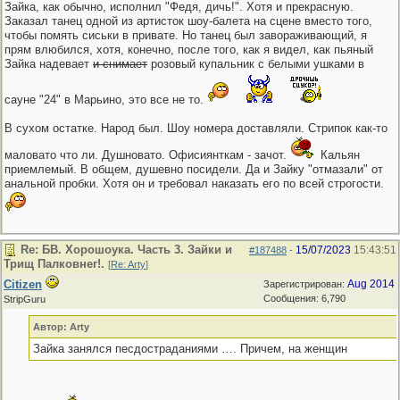
Зайка, как обычно, исполнил "Федя, дичь!". Хотя и прекрасную.
Заказал танец одной из артисток шоу-балета на сцене вместо того,
чтобы помять сиськи в привате. Но танец был завораживающий, я
прям влюбился, хотя, конечно, после того, как я видел, как пьяный
Зайка надевает
и снимает
розовый купальник с белыми ушками в
сауне "24" в Марьино, это все не то.
В сухом остатке. Народ был. Шоу номера доставляли. Стрипок как-то
маловато что ли. Душновато. Офисиянткам - зачот.
Кальян
приемлемый. В общем, душевно посидели. Да и Зайку "отмазали" от
анальной пробки. Хотя он и требовал наказать его по всей строгости.
Re: БВ. Хорошоука. Часть 3. Зайки и
15/07/2023
15:43:51
#187488
-
Трищ Палковнег!.
[
Re: Arty
]
Citizen
Aug 2014
Зарегистрирован:
Сообщения: 6,790
StripGuru
Автор: Arty
Зайка занялся песдостраданиями …. Причем, на женщин