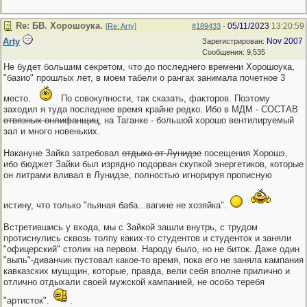
Re: БВ. Хорошоука.
05/11/2023
13:20:59
[
Re: Arty
]
#189433
-
Arty
Nov 2007
Зарегистрирован:
Сообщения: 9,535
Не будет большим секретом, что до последнего времени Хорошоука,
"базио" прошлых лет, в моем табели о рангах занимала почетное 3
место.
По совокупности, так сказать, факторов. Поэтому
заходил я туда последнее время крайне редко. Ибо в МДМ - СОСТАВ
отвязных онлифанщиц
, на Таганке - большой хорошо вентилируемый
зал и много новеньких.
Накануне Зайка затребовал
отдыха от Лунидзе
посещения Хорошэ,
ибо бюджет Зайки был изрядно подорван скупкой энергетиков, которые
он литрами вливал в Лунидзе, полностью игнорируя прописную
истину, что только "пьяная баба...вагине не хозяйка".
Встретившись у входа, мы с Зайкой зашли внутрь, с трудом
протиснулись сквозь толпу каких-то студентов и студенток и заняли
"офицерский" столик на первом. Народу было, но не биток. Даже один
"выпь"-диванчик пустовал какое-то время, пока его не заняла кампания
кавказских мущщин, которые, правда, вели себя вполне прилично и
отлично отдыхали своей мужской кампанией, не особо теребя
"артисток".
.