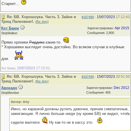
Стареет…
Re: БВ. Хорошоука. Часть 3. Зайки и
15/07/2023
17:12:43
#187489
-
Трищ Палковнег!.
[
Re: Arty
]
Кот Баюн
Apr 2015
Зарегистрирован:
Сообщения: 2,800
StripWalker
Прямо хроники
Риддика
какие-то.
* Хорошевки выглядит очень достойно. Во всяком случае в клубные
дни.
15/07/2023
17:15:51
Кот Баюн;
.
Re: БВ. Хорошоука. Часть 3. Зайки и
15/07/2023
20:51:50
#187490
-
Трищ Палковнег!.
[
Re: Arty
]
Авокадо
Dec 2012
Зарегистрирован:
Сообщения: 465
StripMember
Автор: Arty
Имхо, но караокой должны рулить девочки, причем симпатичные,
зажигающие. Я лично больше нигде (ну кроме БВ) не видел, чтобы
сидели малчеги.
Ну как-то не в кассу это.