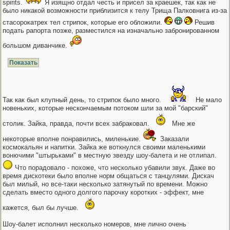
spirits.
Я изящно отдал честь и присел за краешек, так как не
было никакой возможности приблизится к телу Трища Палковнига из-за
стасорокатрех тел стрипок, которые его обложили.
Решив
подать рапорта позже, разместился на изначально забронированном
большом диванчике.
Так как был клупный день, то стрипок было много.
Не мало
новеньких, которые нескончаемым потоком шли за мой "барский"
столик. Зайка, правда, почти всех забраковал.
Мне же
некоторые вполне понравились, миленькие.
Заказали
космокальян и напитки. Зайка же воткнулся своими маленькими
вонючими "штырьками" в местную звезду шоу-балета и не отлипал.
Что порадовало - похоже, что несколько убавили звук. Даже во
время дискотеки было вполне норм общаться с танцулями. Дискач
был милый, но все-таки несколько затянутый по времени. Можно
сделать вместо одного долгого парочку коротких - эффект, мне
кажется, был бы лучше.
Шоу-балет исполнил несколько номеров, мне лично очень