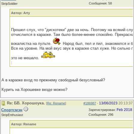
Сообщения: 58
StripSoldier
Автор: Arty
Прошел слух, что "дискотеки" две за ночь. Поэтому на всякий слу
отчислился в караоке. Там было более-менее спокойно. Прекрасн
вокалистка на пульте.
Народ был, пел и пил, знакомился и б
Все на уровне. На мой вкус звук в караоке стал хуже. Но сильно 
это не мешало.
:
А в караоке вход по прежнему свободный безусловный?
Курить на Хорошевке везде можно?
Re: БВ. Хорошоука.
13/06/2023
20:13:37
[
Re: Rename
]
#186987
-
Спортсмэн
Feb 2018
Зарегистрирован:
Сообщения: 296
StripEnthusiast
Автор: Rename