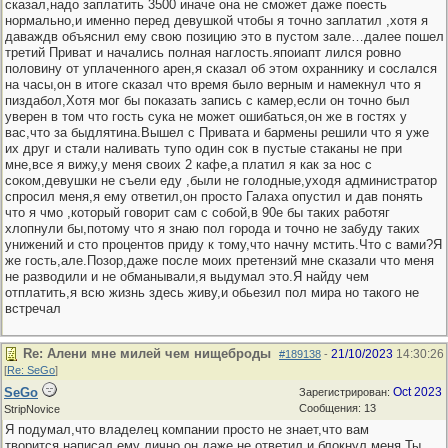
сказал,надо заплатить 3500 иначе она не сможет даже поесть
нормально,и именно перед девушкой чтобы я точно заплатил ,хотя я
даваждв объяснил ему свою позицию это в пустом зале…далее пошел
третий Приват и начались полная наглость.япоиапт лился ровно
половину от уплаченного арен,я сказал об этом охраннику и сослался
на часы,он в итоге сказал что время было верным и намекнул что я
пиздабол,Хотя мог бы показать запись с камер,если он точно был
уверен в том что гость сука не может ошибаться,он же в гостях у
вас,что за быдлятина.Вышел с Привата и бармены решили что я уже
их друг и стали наливать тупо один сок в пустые стаканы не при
мне,все я вижу,у меня своих 2 кафе,а платил я как за нос с
соком,девушки не съели еду ,были не голодные,уходя администратор
спросил меня,я ему ответил,он просто Галаха опустил и дав понять
что я чмо ,который говорит сам с собой,в 90е бы таких работяг
хлопнули бы,потому что я знаю пол города и точно не забуду таких
унижений и сто процентов приду к тому,что начну мстить.Что с вами?Я
же гость,але.Позор,даже после моих претензий мне сказали что меня
не разводили и не обманывали,я выдумал это.Я найду чем
отплатить,я всю жизнь здесь живу,и обьезил пол мира но такого не
встречал
Re: Алени мне милей чем нищеброды
21/10/2023
14:30:26
#189138
-
[
Re: SeGo
]
SeGo
Oct 2023
Зарегистрирован:
Сообщения: 13
StripNovice
Я подумал,что владелец компании просто не знает,что вам
творится,написал ему лично,он даже не ответил и блокнул меня.Ты