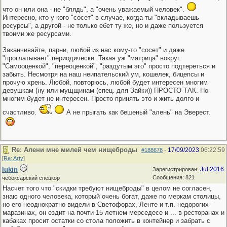
что он или она - не "блядь", а "очень уважаемый человек".
Интересно, кто у кого "сосет" в случае, когда ты "вкладываешь
ресурсы", а другой - не только ебет ту же, но и даже пользуется
твоими же ресурсами.
Заканчивайте, парни, любой из нас кому-то "сосет" и даже
"проглатывает" периодически. Такая уж "матрица" вокруг.
"Самооценкой", "переоценкой", "раздутым эго" просто подтереться и
забыть. Несмотря на наш неипательский ум, кошелек, бицепсы и
прочую хрень. Любой, повторюсь, любой будет интересен многим
девушкам (ну или мущщинам (спец. для Зайки)) ПРОСТО ТАК. Но
многим будет не интересен. Просто принять это и жить долго и
счастливо.
А не прыгать как бешеный "алень" на Эверест.
Re: Алени мне милей чем нищеброды
17/09/2023
06:22:59
#188678
-
[
Re: Arty
]
lukin
Jul 2016
Зарегистрирован:
Сообщения: 821
чебоксарский спецкор
Насчет того что "скидки требуют нищеброды" в целом не согласен,
знаю одного человека, который очень богат, даже по меркам столицы,
но его неоднократно видели в Светофорах, Ленте и т.п. недорогих
маразинах, он ездит на почти 15 летнем мерседесе и ... в ресторанах и
кабаках просит остатки со стола положить в контейнер и забрать с