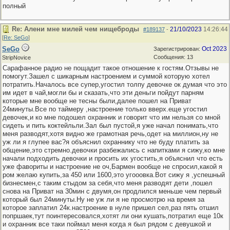
полный
Re: Алени мне милей чем нищеброды
21/10/2023
14:26:44
#189137
-
[
Re: SeGo
]
SeGo
Oct 2023
Зарегистрирован:
Сообщения: 13
StripNovice
Сарафанное радио не пощадит такое отношение к гостям.Отзывы не
помогут.Зашел с шикарным настроением и суммой которую хотел
потратить.Началось все супер,угостил толпу девочке ок думая что это
им идет в чай,могли бы и сказать,что эти деньги пойдут парням
которые мне вообще не тесны были,далее пошел на Приват
24минуты.Все по таймеру ,настроение только вверх.еще угостил
девочек,и ко мне подошел охранник и говорит что им нельзя со мной
сидеть и пить коктейльли.Зал был пустой,я уже начал понимать,что
меня разводят,хотя видно же грамотная речь,одет на миллион,ну не
уж ли я глупее вас?я объяснил охраннику что не буду платить за
общение,это стремно.девочки разбежались с напитками я сижу,ко мне
начали подходить девочки и просить их угостить,я объяснил что есть
уже фавориты и настроение не оч,Бармен вообще не спросил,какой я
ром желаю купить,за 450 или 1600,это угооовка.Вот сижу я ,успешный
бизнесмен,с таким стыдом за себя,что меня разводят дети ,пошел
снова на Приват на 30мин с двумя,он продлился меньше чем первый
который был 24минуты.Ну не уж ли я не просмотрю на время за
которое заплатил 24к.настроение в нуле пришел сел,раз пять отшил
попршаек,тут поинтересовался,хотят ли они кушать,потратил еще 10к
и охранник все таки поймал меня когда я был рядом с девушкой и