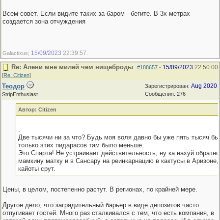
Всем совет. Если видите таких за баром - бегите. В 3х метрах
создается зона отчуждения
15/09/2023
22:39:57
Galactixus;
.
Re: Алени мне милей чем нищеброды
15/09/2023
22:50:00
#188657
-
[
Re: Citizen
]
Теодор
Aug 2020
Зарегистрирован:
Сообщения: 276
StripEnthusiast
Автор: Citizen
.
Две тысячи ни за что? Будь моя воля давно бы уже пять тысяч бы
только этих пидарасов там было меньше.
Это Спарта! Не устраивает действительность, ну ка нахуй обратн
мамкину матку и в Сансару на реинкарнацию в кактусы в Аризоне,
кайоты срут.
Цены, в целом, постепенно растут. В регионах, по крайней мере.
Другое дело, что заградительный барьер в виде депозитов часто
отпугивает гостей. Много раз сталкивался с тем, что есть компания, в