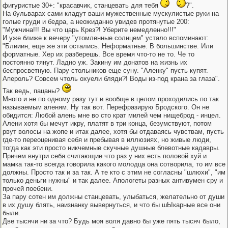
фигуристые 30+: "красавчик, станцевать для тебя
?".
На бульварах сами кладут ваши мужественные мускулистые руки на
голые груди и бедра, а неожиданно увидев протянутые 200:
"Мужчина!!! Вы что царь Крез?! Уберите немедленно!!!"
И уже ближе к вечеру "утомленные солнцем" устало вспоминают:
"Блииин, еще же эти остались. Неформатные. В большинстве. Или
форматные. Хер их разберешь. Все время что-то не то. Че то
постоянно тянут. Ладно уж. Закину им донатов на жизнь их
беспросветную. Пару стольников еще суну. "Аленку" пусть купят.
Апероль? Совсем чтоль охуели бляди?! Воды из-под крана за глаза".
Так ведь, пацаны?
Много и не по одному разу тут и вообще в целом проходились по так
называемым аленям. Ну так вот. Перефразирую Бродского. Он не
обидится: Любой алень мне во сто крат милей чем нищеброд - инцел.
Алени хотя бы мечут икру, платят в три конца, безумствуют, потом
рвут волосы на жопе и итак далее, хотя бы отдаваясь чувствам, пусть
где-то переоценивая себя и пребывая в иллюзиях, но живые люди,
тогда как эти просто никчемные скучные душные блевотные кадавры.
Причем внутри себя считающие что раз у них есть половой хуй и
мамка так-то всегда говорила какого молодца она сотворила, то им все
должны. Просто так и за так. А те кто с этим не согласны "шлюхи", "им
только деньги нужны" и так далее. Апологеты разных антивумен сру и
прочей поебени.
За пару сотен им должны станцевать, улыбаться, желательно от души
в их душу блять, наизнанку вывернуться, и что бы шЫкарные все они
были.
Две тысячи ни за что? Будь моя воля давно бы уже пять тысяч было,