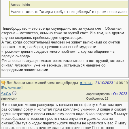
Автор: lukin
Насчет того что "скидки требуют нищеброды" в целом не согласен
Нищебродство – это всегда скупердяйство за чужой счет. Обратная
сторона – мотовство, обычно тоже за чужой счет. И в том, и в другом
случае создаешь проблемы для окружающих.
А так, когда состоятельный человек не живет выписками со счетов
напоказ – это, наоборот, признак жизненной мудрости.
«Громкие» деньги создают много проблем, с кругом общения - в
первую очередь.
Финансовая ситуация может резко измениться, а вот друзей, которых
считал лузерами, уже не вернешь, останешься наедине со
злорадными завистниками.
Re: Алени мне милей чем нищеброды
21/10/2023
14:06:19
#189136
-
[
Re: Аристарх
]
SeGo
Oct 2023
Зарегистрирован:
Сообщения: 13
StripNovice
Я в шоке,как можно рассуждать красива но по факту я был там один
раз оставил сотку и испытал прям комплекс унижний,В конце я сказал
администратору о своем опыте,ему всего надо было потратить 5 минут
и разобраться в теме,он просто глаза опустил и даже слова не
сказал))Вы тут о кодах паритесь,хотя людям не нравится у вас.Я могу
описать свою ночь в пустом зале и потратив сотку.Просто треш