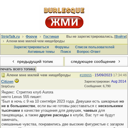
StripTalk.ru
Форум
Гостиная
Вы не зарегистрировались. [
Войти
]
Алени мне милей чем нищеброды
Зарегистрироваться
Форумы
Список пользователей
Активные темы
Поиcк
Вопрос-Ответ
предыдущий топик
следующее сообщение
печать всего топика
Алени мне милей чем нищеброды
15/09/2023
17:34:46
#188655
-
Citizen
Aug 2014
Зарегистрирован:
Сообщения: 6,790
StripGuru
Яндекс: Стриптиз клуб Aurora
некто Lexus 555 пишет:
“Был в ночь с 9 на 10 сентября 2023 года. Девушки есть шикарные
но
не в большинстве
, если вы не готовы расставаться с
несколькими
тысячами
в качестве угощения для девушек,
чаевых
для
танцовщицы, а также
другие расходы
в клубе, Вас тут не будут
замечать,
смешанные чувства, понравились две высокие фигуристые с загаром