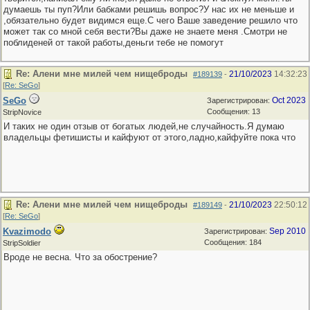
думаешь ты пуп?Или бабками решишь вопрос?У нас их не меньше и
,обязательно будет видимся еще.С чего Ваше заведение решило что
может так со мной себя вести?Вы даже не знаете меня .Смотри не
поблиденей от такой работы,деньги тебе не помогут
Re: Алени мне милей чем нищеброды
21/10/2023
14:32:23
#189139
-
[
Re: SeGo
]
SeGo
Oct 2023
Зарегистрирован:
Сообщения: 13
StripNovice
И таких не один отзыв от богатых людей,не случайность.Я думаю
владельцы фетишисты и кайфуют от этого,ладно,кайфуйте пока что
Re: Алени мне милей чем нищеброды
21/10/2023
22:50:12
#189149
-
[
Re: SeGo
]
Kvazimodo
Sep 2010
Зарегистрирован:
Сообщения: 184
StripSoldier
Вроде не весна. Что за обострение?