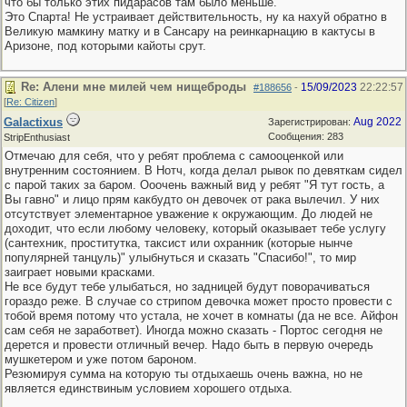
что бы только этих пидарасов там было меньше.
Это Спарта! Не устраивает действительность, ну ка нахуй обратно в
Великую мамкину матку и в Сансару на реинкарнацию в кактусы в
Аризоне, под которыми кайоты срут.
Re: Алени мне милей чем нищеброды
15/09/2023
22:22:57
#188656
-
[
Re: Citizen
]
Galactixus
Aug 2022
Зарегистрирован:
Сообщения: 283
StripEnthusiast
Отмечаю для себя, что у ребят проблема с самооценкой или
внутренним состоянием. В Нотч, когда делал рывок по девяткам сидел
с парой таких за баром. Ооочень важный вид у ребят "Я тут гость, а
Вы гавно" и лицо прям какбудто он девочек от рака вылечил. У них
отсутствует элементарное уважение к окружающим. До людей не
доходит, что если любому человеку, который оказывает тебе услугу
(сантехник, проститутка, таксист или охранник (которые нынче
популярней танцуль)" улыбнуться и сказать "Спасибо!", то мир
заиграет новыми красками.
Не все будут тебе улыбаться, но задницей будут поворачиваться
гораздо реже. В случае со стрипом девочка может просто провести с
тобой время потому что устала, не хочет в комнаты (да не все. Айфон
сам себя не заработвет). Иногда можно сказать - Портос сегодня не
дерется и провести отличный вечер. Надо быть в первую очередь
мушкетером и уже потом бароном.
Резюмируя сумма на которую ты отдыхаешь очень важна, но не
является единствиным условием хорошего отдыха.