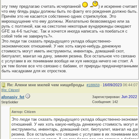
эту тему предлагаю считать исчерпанной
) и искренне считает
что ему блядь рады должны быть по факту его рождения должно быть.
Причём это не касается собственно одних стрипклубов. Это
мироощущение что ему должны. Желательно безвозмездно или за
рупь с полтиной, как на секстолке некоторые вундеркинды ожидают
GFE за 4-6 тыс/час. Так и хочется иногда написать «а поебаться с
собой тебе не завернуть?».
Это люди так сказать предыдущего уклада общественно-
экономических отношений. У них хоть какую-нибудь денежную
стоимость могут иметь инструменты, инвентарь, домашний скот,
биотуалет, мангал на дачу, зимняя резина. Все остальное что связано
с услугами в их понимании вообще ни хуя никогда ничего не стоит. А
уж тем более все что связано с бабами, от природы предначертанными
быть насадками для их отростков.
Re: Алени мне милей чем нищеброды
16/09/2023
06:44:07
#188659
-
[
Re: Citizen
]
afonasiy_fet
Jun 2022
Зарегистрирован:
Сообщения: 142
StripSoldier
Автор: Citizen
Это люди так сказать предыдущего уклада общественно-экономич
отношений. У них хоть какую-нибудь денежную стоимость могут и
инструменты, инвентарь, домашний скот, биотуалет, мангал на дач
резина. Все остальное что связано с услугами в их понимании во