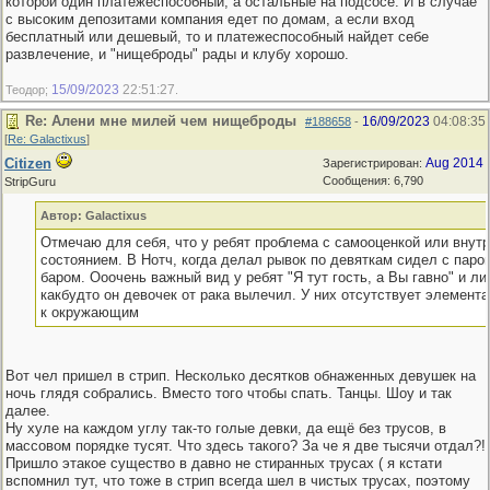
которой один платежеспособный, а остальные на подсосе. И в случае
с высоким депозитами компания едет по домам, а если вход
бесплатный или дешевый, то и платежеспособный найдет себе
развлечение, и "нищеброды" рады и клубу хорошо.
15/09/2023
22:51:27
Теодор;
.
Re: Алени мне милей чем нищеброды
16/09/2023
04:08:35
#188658
-
[
Re: Galactixus
]
Citizen
Aug 2014
Зарегистрирован:
Сообщения: 6,790
StripGuru
Автор: Galactixus
Отмечаю для себя, что у ребят проблема с самооценкой или внут
состоянием. В Нотч, когда делал рывок по девяткам сидел с парой
баром. Ооочень важный вид у ребят "Я тут гость, а Вы гавно" и ли
какбудто он девочек от рака вылечил. У них отсутствует элемент
к окружающим
Вот чел пришел в стрип. Несколько десятков обнаженных девушек на
ночь глядя собрались. Вместо того чтобы спать. Танцы. Шоу и так
далее.
Ну хуле на каждом углу так-то голые девки, да ещё без трусов, в
массовом порядке тусят. Что здесь такого? За че я две тысячи отдал?!
Пришло этакое существо в давно не стиранных трусах ( я кстати
вспомнил тут, что тоже в стрип всегда шел в чистых трусах, поэтому