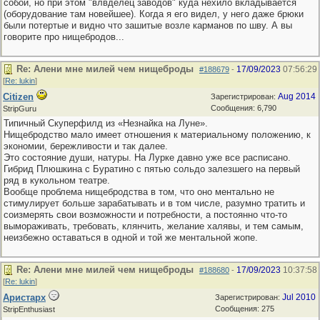
собой, но при этом "влвделец заводов" куда нехило вкладывается
(оборудование там новейшее). Когда я его видел, у него даже брюки
были потертые и видно что зашитые возле карманов по шву. А вы
говорите про нищебродов...
Re: Алени мне милей чем нищеброды
17/09/2023
07:56:29
#188679
-
[
Re: lukin
]
Citizen
Aug 2014
Зарегистрирован:
Сообщения: 6,790
StripGuru
Типичный Скуперфилд из «Незнайка на Луне».
Нищебродство мало имеет отношения к материальному положению, к
экономии, бережливости и так далее.
Это состояние души, натуры. На Лурке давно уже все расписано.
Гибрид Плюшкина с Буратино с пятью сольдо залезшего на первый
ряд в кукольном театре.
Вообще проблема нищебродства в том, что оно ментально не
стимулирует больше зарабатывать и в том числе, разумно тратить и
соизмерять свои возможности и потребности, а постоянно что-то
вымораживать, требовать, клянчить, желание халявы, и тем самым,
неизбежно оставаться в одной и той же ментальной жопе.
Re: Алени мне милей чем нищеброды
17/09/2023
10:37:58
#188680
-
[
Re: lukin
]
Аристарх
Jul 2010
Зарегистрирован:
Сообщения: 275
StripEnthusiast