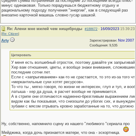
средняя сумма потраченная за последние 10 посещений всегда плюс-
минус одинаковая. Только порадуешься бюджетному отдыху и
рациональному подходу получения "энергии", как в следующий раз
внезапно карточкой машешь словно гусар шашкой.
Re: Алени мне милей чем нищеброды
16/09/2023
15:39:23
#188672
-
[
Re: Citizen
]
Arty
Nov 2007
Зарегистрирован:
Сообщения: 9,535
Цитировать
У меня есть волшебный отросток, поэтому давайте уж запрыгивайте
Хер вам отношения, цветы, и вообще знаки внимания, сложившиес
последние сотни лет.
Если с «запрыгиванием» как-то не срастается, то это из-за того чт
«меркантильные суки хотят ресурсов».
То что ты , мягко говоря, по жизни не интересен, глуп и туп, и воо
латыша - хер да душа, в расчет вообще не принимается.
А в стрипе они отличаются надменно-брезгливым выражением лик
видом как бы показывая, что снизошли до убогих сих, и вынужден
зубами с мясом отрывать кровно заработанные на то, что должно 
Ну, собственно, напомнило сцену из нашего "любимого "сериала про
Мейджика, когда дочь признается матери, что она - эскортница.