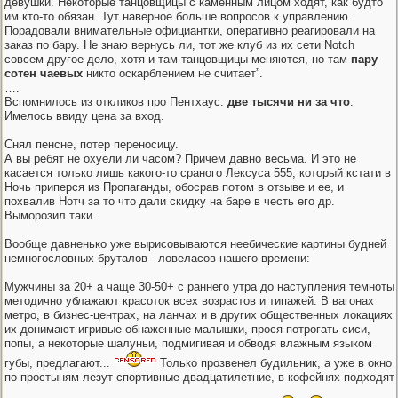
девушки. Некоторые танцовщицы с каменным лицом ходят, как будто
им кто-то обязан. Тут наверное больше вопросов к управлению.
Порадовали внимательные официантки, оперативно реагировали на
заказ по бару. Не знаю вернусь ли, тот же клуб из их сети Notch
совсем другое дело, хотя и там танцовщицы меняются, но там
пару
сотен чаевых
никто оскарблением не считает”.
….
Вспомнилось из откликов про Пентхаус:
две тысячи ни за что
.
Имелось ввиду цена за вход.
Снял пенсне, потер переносицу.
А вы ребят не охуели ли часом? Причем давно весьма. И это не
касается только лишь какого-то сраного Лексуса 555, который кстати в
Ночь приперся из Пропаганды, обосрав потом в отзыве и ее, и
похвалив Нотч за то что дали скидку на баре в честь его др.
Выморозил таки.
Вообще давненько уже вырисовываются неебические картины будней
немногословных бруталов - ловеласов нашего времени:
Мужчины за 20+ а чаще 30-50+ с раннего утра до наступления темноты
методично ублажают красоток всех возрастов и типажей. В вагонах
метро, в бизнес-центрах, на ланчах и в других общественных локациях
их донимают игривые обнаженные малышки, прося потрогать сиси,
попы, а некоторые шалуньи, подмигивая и обводя влажным языком
губы, предлагают...
Только прозвенел будильник, а уже в окно
по простыням лезут спортивные двадцатилетние, в кофейнях подходят