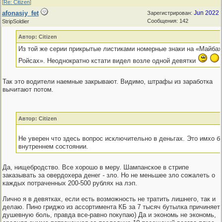
[
Re: Citizen
]
afonasiy_fet
Jun 2022
Зарегистрирован:
Сообщения: 142
StripSoldier
Автор: Citizen
Из той же серии прикрытые листиками номерные знаки на «Майбах
Ройсах». Неоднократно кстати видел возле одной девятки
Так это водители наемные закрывают. Видимо, штрафы из заработка
вычитают потом.
Автор: Citizen
Не уверен что здесь вопрос исключительно в деньгах. Это имхо б
внутреннем состоянии.
Да, нищебродство. Все хорошо в меру. Шампанское в стрипе
заказывать за овердохера денег - зло. Но не меньшее зло сожалеть о
каждых потраченных 200-500 рублях на лэп.
Лично я в девятках, если есть возможность не тратить лишнего, так и
делаю. Пино гриджо из ассортимента КБ за 7 тысяч бутылка причиняет
душевную боль, правда все-равно покупаю) Да и экономь не экономь,