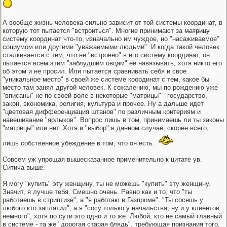
А вообще жизнь человека сильно зависит от той системы координат, в
которую тот пытается "встроиться". Многие принимают за
матрицу
систему координат что-то, изначально им чуждое, но "насаживаемое"
социумом или другими "уважаемыми людьми". И когда такой человек
сталкивается с тем, что не "встроено" в его систему координат, он
пытается всем этим "заблудшим овцам" ее навязывать, хотя никто его
об этом и не просил. Или пытается сравнивать себя и свое
"уникальное место" в своей же системе координат с тем, какое бы
место там занял другой человек. К сожалению, мы по рождению уже
"вписаны" не по своей воле в некоторые "матрицы" - государство,
закон, экономика, религия, культура и прочее. Ну а дальше идет
"цветовая дифференциация штанов" по различным критериям и
навешивание "ярлыков". Вопрос лишь в том, принимаешь ли ты законы
"матрицы" или нет. Хотя и "выбор" в данном случае, скорее всего,
лишь собственное убеждение в том, что он есть.
Совсем уж упрощая вышесказанное применительно к цитате ув.
Ситича выше.
Я могу "купить" эту женщину, ты не можешь "купить" эту женщину.
Значит, я лучше тебя. Смешно очень. Равно как и то, что "ты
работаешь в стриптизе", а "я работаю в Газпроме". "Ты сосешь у
любого кто заплатил", а я "сосу только у начальства, ну и у клиентов
немного", хотя по сути это одно и то же. Любой, кто не самый главный
в системе - та же "дорогая старая блядь", требующая признания того,