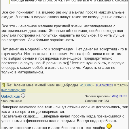
никогда ничего не стоит. А уж тем более все что связано с бабами.
Все они понимают. На зимнню резину и мангал просят максимальные
скидки. А потом в случае отказа пишут такие же возмущенные отзывы.
Все это - банальное желание красивой жизни, несовпадающее с
материальным достатком. Желание объяснимое, особенно когда вся
реклама построена на попытках надавить на больное. Но жить лучше
по средствам. Или больше зарабатывать.
Нет денег на моделей - го к эскортницам. Нет денег на эскортниц - го в
стрипклубы. Нет на стрип - го к феям. Нет на фей - пиши в сети том,
что выбрал семью и презираешь изменщиков, предварительно
поставив на паузу новый ролик на пх)) Честнее нужно быть, в первую
очередь с самим собой, и жить станет легче. Радость она же не
только в материальном.
Re: Алени мне милей чем нищеброды
16/09/2023
07:32:46
#188660
-
[
Re: afonasiy_fet
]
Galactixus
Aug 2022
Зарегистрирован:
Сообщения: 283
StripEnthusiast
Наверное ключевое все таки - пишут отзывы если не договорились, так
как эта когорота не договаривается.
Касательно скидок........впервые начал просить когда познакомился с
успешными в финансовом плане людьми. Всегда надо требовать
скидки, отсрочки платежа и даже бесплатного тест драйва
.