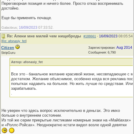
Переговорная позиция и ничего более. Просто отказ воспринимать
достойно.
Еще бы применять почаще.
16/09/2023
07:33:52
Galactixus;
.
Re: Алени мне милей чем нищеброды
16/09/2023
08:05:54
#188661
-
[
Re: afonasiy_fet
]
Citizen
Aug 2014
Зарегистрирован:
Сообщения: 6,790
StripGuru
Автор: afonasiy_fet
Все это - банальное желание красивой жизни, несовпадающее с 
достатком. Желание объяснимое, особенно когда вся реклама пос
попытках надавить на больное. Но жить лучше по средствам. Или
зарабатывать.
.
Не уверен что здесь вопрос исключительно в деньгах. Это имхо
больше о внутреннем состоянии.
Из той же серии прикрытые листиками номерные знаки на «Майбахах»
и «Роллс-Ройсах». Неоднократно кстати видел возле одной девятки