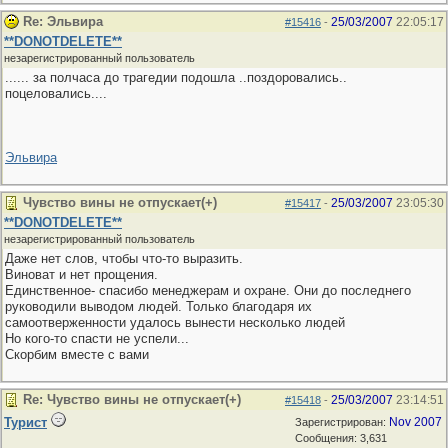
Re: Эльвира
25/03/2007
22:05:17
#15416
-
**DONOTDELETE**
незарегистрированный пользователь
...... за полчаса до трагедии подошла ..поздоровались..
поцеловались....
Эльвира
Чувство вины не отпускает(+)
25/03/2007
23:05:30
#15417
-
**DONOTDELETE**
незарегистрированный пользователь
Даже нет слов, чтобы что-то выразить.
Виноват и нет прощения.
Единственное- спасибо менеджерам и охране. Они до последнего
руководили выводом людей. Только благодаря их
самоотверженности удалось вынести несколько людей
Но кого-то спасти не успели...
Скорбим вместе с вами
Re: Чувство вины не отпускает(+)
25/03/2007
23:14:51
#15418
-
Турист
Nov 2007
Зарегистрирован:
Сообщения: 3,631