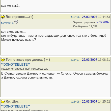
как же так?..
Re: охренеть...(+)
25/03/2007
12:44:53
#15406
-
коллега
Nov 2007
Зарегистрирован:
Сообщения: 12,359
кот-скот, люкс...
кто-нибудь знает имена пострадавших девчонок, тех кто в больнице?
Может помощь нужна?
Точно знаю про двоих. ( + )
25/03/2007
13:08:21
#15407
-
**DONOTDELETE**
незарегистрированный пользователь
В Склиф увезли Дамиру и официантку Олесю. Олеся сама выбежала,
а Дамиру охрана успела вынести.
Re: Шок...
25/03/2007
14:25:52
#15408
-
**DONOTDELETE**
незарегистрированный пользователь