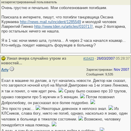
незарегистрированный пользователь
Очень грустно и печально. Мои соболезнования погибшим.
Поискала в интернете, пишут, что погибли танцовщица Оксана
Курмаева
http://news.mail.ru/incident/1285549
и молодой человек
Лаврентий Гиенко
http://www.tden.ru/articles/010717/
, еще 2 болгарина,
про остальных ничего не нашла.
Я в 1 час ночи мимо шла, гуляла... А через 2 часа начался кошмар...
Кто-нибудь поедет навещать форумцев в больницу?
Узнал вчера случайно утром из
26/03/2007
05:28:37
#15423
-
новостей...
Arty
Nov 2007
Зарегистрирован:
Сообщения: 9,535
Ехал в машине по делам, а тут начались новости. Диктор как сказал,
что загорелся ночной клуб на Малой Дмитровке на 1-м этаже Ленкома,
я так и понял, о чем идет речь.
Сразу было сказано про 10 трупов,
однако говорили про 5 мужчин и 5 женщин.
Потом позвонил
Добролюбову, он рассказал все более подробно.
Это просто ужас...
Некоторых девчонок я неплохо знал.
Из
КЛСников, слава богу, никто не погиб, однако, насколько я знаю, один
человек в больнице в тяжелом состоянии.
Возможно, человеку
понадобится наша помощь.
А ведь я там был накануне и думал пойти в субботу...