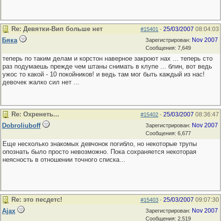
Re: Девятки-Вип больше нет
25/03/2007
08:04:03
#15401
-
Бяка
Nov 2007
Зарегистрирован:
Сообщения: 7,649
теперь по таким делам и корстон наверное закроют нах ... теперь сто
раз подумаешь прежде чем штаны снимать в клупе ... блин, вот ведь
ужос то какой - 10 покойников! и ведь там мог быть каждый из нас!
девочек жалко сил нет ...
Re: Охренеть...
25/03/2007
08:36:47
#15402
-
Dobroliuboff
Nov 2007
Зарегистрирован:
Сообщения: 6,677
Еще несколько знакомых девчонок погибло, но некоторые трупы
опознать было просто невозможно. Пока сохраняется некоторая
неясность в отношении точного списка...
Re: это песдетс!
25/03/2007
09:07:30
#15403
-
Ajax
Nov 2007
Зарегистрирован:
Сообщения: 2,519