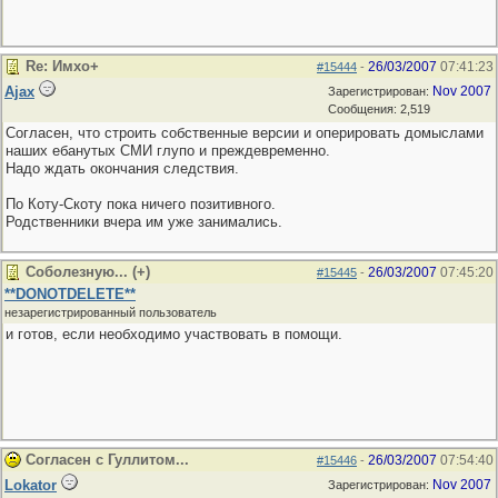
Re: Имхо+
26/03/2007
07:41:23
#15444
-
Ajax
Nov 2007
Зарегистрирован:
Сообщения: 2,519
Согласен, что строить собственные версии и оперировать домыслами
наших ебанутых СМИ глупо и преждевременно.
Надо ждать окончания следствия.
По Коту-Скоту пока ничего позитивного.
Родственники вчера им уже занимались.
Соболезную... (+)
26/03/2007
07:45:20
#15445
-
**DONOTDELETE**
незарегистрированный пользователь
и готов, если необходимо участвовать в помощи.
Согласен с Гуллитом...
26/03/2007
07:54:40
#15446
-
Lokator
Nov 2007
Зарегистрирован: