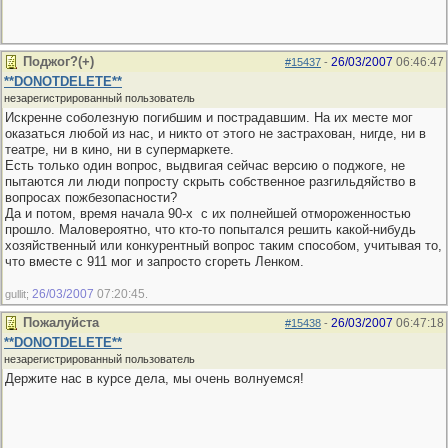
Поджог?(+)
26/03/2007
06:46:47
#15437
-
**DONOTDELETE**
незарегистрированный пользователь
Искренне соболезную погибшим и пострадавшим. На их месте мог
оказаться любой из нас, и никто от этого не застрахован, нигде, ни в
театре, ни в кино, ни в супермаркете.
Есть только один вопрос, выдвигая сейчас версию о поджоге, не
пытаются ли люди попросту скрыть собственное разгильдяйство в
вопросах пожбезопасности?
Да и потом, время начала 90-х с их полнейшей отмороженностью
прошло. Маловероятно, что кто-то попытался решить какой-нибудь
хозяйственный или конкурентный вопрос таким способом, учитывая то,
что вместе с 911 мог и запросто сгореть Ленком.
26/03/2007
07:20:45
gullit;
.
Пожалуйста
26/03/2007
06:47:18
#15438
-
**DONOTDELETE**
незарегистрированный пользователь
Держите нас в курсе дела, мы очень волнуемся!