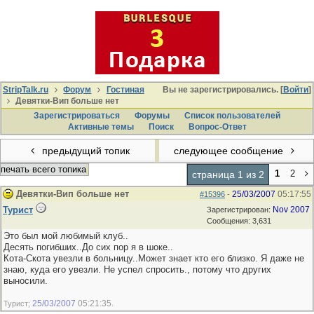
StripTalk.ru
Форум
Гостиная
Вы не зарегистрировались. [
Войти
]
Девятки-Вип больше нет
Зарегистрироваться
Форумы
Список пользователей
Активные темы
Поиcк
Вопрос-Ответ
предыдущий топик
следующее сообщение
печать всего топика
1
2
страница 1 из 2
Девятки-Вип больше нет
25/03/2007
05:17:55
#15396
-
Турист
Nov 2007
Зарегистрирован:
Сообщения: 3,631
Это был мой любимый клуб..
Десять погибших..До сих пор я в шоке..
Кота-Скота увезли в больницу..Может знает кто его близко. Я даже не
знаю, куда его увезли. Не успел спросить., потому что других
выносили.
25/03/2007
05:21:35
Турист;
.