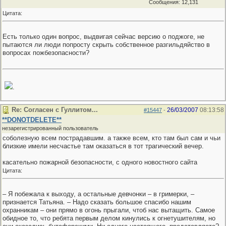
Сообщения: 12,131
Цитата:
Есть только один вопрос, выдвигая сейчас версию о поджоге, не
пытаются ли люди попросту скрыть собственное разгильдяйство в
вопросах пожбезопасности?
.
Re: Согласен с Гуллитом...
26/03/2007
08:13:58
#15447
-
**DONOTDELETE**
незарегистрированный пользователь
соболезную всем пострадавшим. а также всем, кто там был сам и чьи
близкие имели несчастье там оказаться в тот трагический вечер.
касательно пожарной безопасности, с одного новостного сайта
Цитата:
– Я побежала к выходу, а остальные девчонки – в гримерки, –
признается Татьяна. – Надо сказать большое спасибо нашим
охранникам – они прямо в огонь прыгали, чтоб нас вытащить. Самое
обидное то, что ребята первым делом кинулись к огнетушителям, но