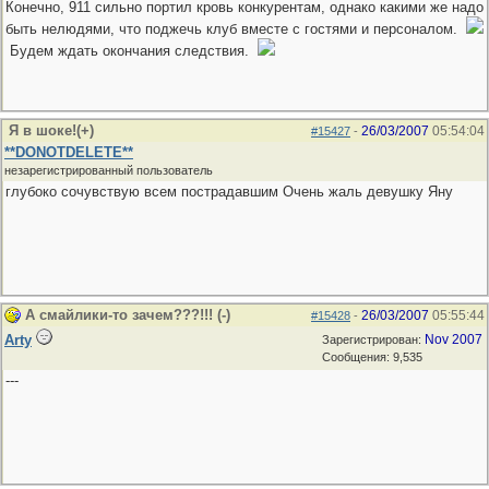
Конечно, 911 сильно портил кровь конкурентам, однако какими же надо
быть нелюдями, что поджечь клуб вместе с гостями и персоналом.
Будем ждать окончания следствия.
Я в шоке!(+)
26/03/2007
05:54:04
#15427
-
**DONOTDELETE**
незарегистрированный пользователь
глубоко сочувствую всем пострадавшим
Очень жаль девушку Яну
А смайлики-то зачем???!!! (-)
26/03/2007
05:55:44
#15428
-
Arty
Nov 2007
Зарегистрирован:
Сообщения: 9,535
---