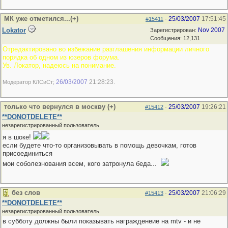
МК уже отметился...(+)
25/03/2007
17:51:45
#15411
-
Lokator
Nov 2007
Зарегистрирован:
Сообщения: 12,131
Отредактировано во избежание разглашения информации личного
порядка об одном из юзеров форума.
Ув. Локатор, надеюсь на понимание.
26/03/2007
21:28:23
Модератор КЛСиСт;
.
только что вернулся в москву (+)
25/03/2007
19:26:21
#15412
-
**DONOTDELETE**
незарегистрированный пользователь
я в шоке!
если будете что-то организовывать в помощь девочкам, готов
присоединиться
мои соболезнования всем, кого затронула беда...
без слов
25/03/2007
21:06:29
#15413
-
**DONOTDELETE**
незарегистрированный пользователь
в субботу должны были показывать награжденеие на mtv - и не