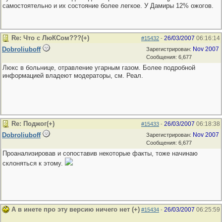
самостоятельно и их состояние более легкое. У Дамиры 12% ожогов.
Re: Что с ЛюКСом???(+)
26/03/2007
06:16:14
#15432
-
Dobroliuboff
Nov 2007
Зарегистрирован:
Сообщения: 6,677
Люкс в больнице, отравление угарным газом. Более подробной
информацией владеют модераторы, см. Реал.
Re: Поджог(+)
26/03/2007
06:18:38
#15433
-
Dobroliuboff
Nov 2007
Зарегистрирован:
Сообщения: 6,677
Проанализировав и сопоставив некоторые факты, тоже начинаю
склоняться к этому.
А в инете про эту версию ничего нет (+)
26/03/2007
06:25:59
#15434
-