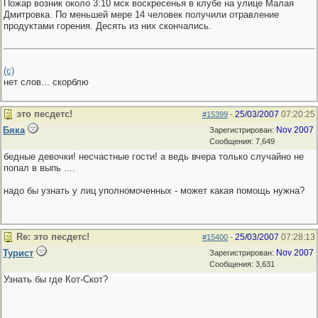
Пожар возник около 3:10 мск воскресенья в клубе на улице Малая
Дмитровка. По меньшей мере 14 человек получили отравление
продуктами горения. Десять из них скончались.
(с)
нет слов... скорблю
это песдетс!
25/03/2007
07:20:25
#15399
-
Бяка
Nov 2007
Зарегистрирован:
Сообщения: 7,649
бедные девочки! несчастные гости! а ведь вчера только случайно не
попал в выпь ....
надо бы узнать у лиц уполномоченных - может какая помощь нужна?
Re: это песдетс!
25/03/2007
07:28:13
#15400
-
Турист
Nov 2007
Зарегистрирован:
Сообщения: 3,631
Узнать бы где Кот-Скот?