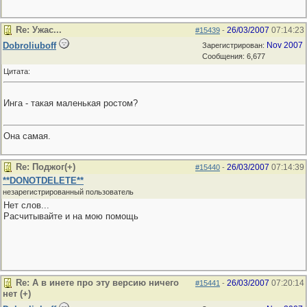
Re: Ужас...
26/03/2007
07:14:23
#15439
-
Dobroliuboff
Nov 2007
Зарегистрирован:
Сообщения: 6,677
Цитата:
Инга - такая маленькая ростом?
Она самая.
Re: Поджог(+)
26/03/2007
07:14:39
#15440
-
**DONOTDELETE**
незарегистрированный пользователь
Нет слов...
Расчитывайте и на мою помощь
Re: А в инете про эту версию ничего
26/03/2007
07:20:14
#15441
-
нет (+)