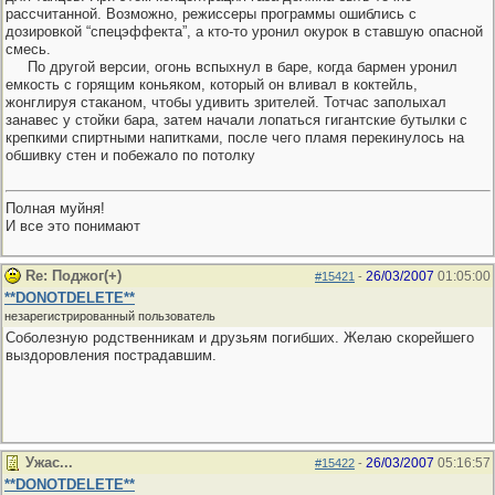
рассчитанной. Возможно, режиссеры программы ошиблись с
дозировкой “спецэффекта”, а кто-то уронил окурок в ставшую опасной
смесь.
По другой версии, огонь вспыхнул в баре, когда бармен уронил
емкость с горящим коньяком, который он вливал в коктейль,
жонглируя стаканом, чтобы удивить зрителей. Тотчас заполыхал
занавес у стойки бара, затем начали лопаться гигантские бутылки с
крепкими спиртными напитками, после чего пламя перекинулось на
обшивку стен и побежало по потолку
Полная муйня!
И все это понимают
Re: Поджог(+)
26/03/2007
01:05:00
#15421
-
**DONOTDELETE**
незарегистрированный пользователь
Соболезную родственникам и друзьям погибших. Желаю скорейшего
выздоровления пострадавшим.
Ужас...
26/03/2007
05:16:57
#15422
-
**DONOTDELETE**