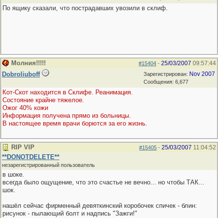
По ящику сказали, что пострадавших увозили в склиф.
Молния!!!!!
25/03/2007
09:57:44
#15404
-
Dobroliuboff
Nov 2007
Зарегистрирован:
Сообщения: 6,677
Кот-Скот находится в Склифе. Реанимация.
Состояние крайне тяжелое.
Ожог 40% кожи
Информация получена прямо из больницы.
В настоящее время врачи борются за его жизнь.
RIP VIP
25/03/2007
11:04:52
#15405
-
**DONOTDELETE**
незарегистрированный пользователь
в шоке.
всегда было ощущение, что это счастье не вечно... но чтобы ТАК...
шок.
нашёл сейчас фирменный девяткинский коробочек спичек - блин:
рисунок - пылающий болт и надпись "Зажги!"