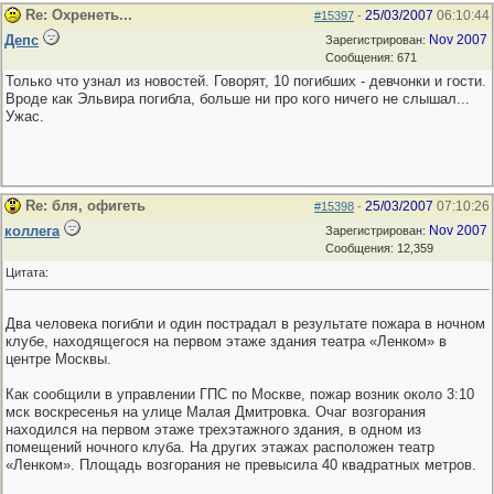
Re: Охренеть...
25/03/2007
06:10:44
#15397
-
Депс
Nov 2007
Зарегистрирован:
Сообщения: 671
Только что узнал из новостей. Говорят, 10 погибших - девчонки и гости.
Вроде как Эльвира погибла, больше ни про кого ничего не слышал...
Ужас.
Re: бля, офигеть
25/03/2007
07:10:26
#15398
-
коллега
Nov 2007
Зарегистрирован:
Сообщения: 12,359
Цитата:
Два человека погибли и один пострадал в результате пожара в ночном
клубе, находящегося на первом этаже здания театра «Ленком» в
центре Москвы.
Как сообщили в управлении ГПС по Москве, пожар возник около 3:10
мск воскресенья на улице Малая Дмитровка. Очаг возгорания
находился на первом этаже трехэтажного здания, в одном из
помещений ночного клуба. На других этажах расположен театр
«Ленком». Площадь возгорания не превысила 40 квадратных метров.