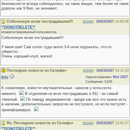
безопасности всегда соблюдались: на таких вещах, тем более не таких
дорогих как 9 Вип, не экономят..
Соболезную всем пострадавшим!!!
26/03/2007
10:06:06
#15454
-
**DONOTDELETE**
незарегистрированный пользователь
Соболезную всем пострадавшим!!!
У меня шок! Сам хотел туда около 3-4 ночи подъехать, что-то
уберегло...
Очень хороший клуб, жалко!
Последние новости из Склифа+
26/03/2007
10:11:20
#15455
-
Arty
Nov 2007
Зарегистрирован:
Сообщения: 9,535
К сожалению, новости неутешительные - шансов у кота-скота
немного.
В отделении из всех пострадавших в 911 - он самый
тяжелый.
По поводу медикаментов - вроде как все что нужно есть
в наличии, дополнительных запросов не поступало, но если поступят -
проинформирую.
Re: Последние новости из Склифа+
26/03/2007
13:05:37
#15456
-
**DONOTDELETE**