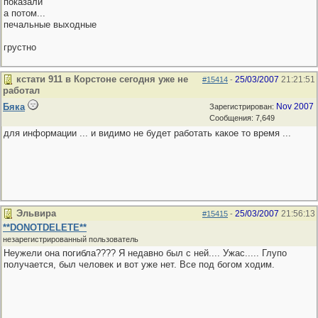
показали
а потом...
печальные выходные
грустно
кстати 911 в Корстоне сегодня уже не
25/03/2007
21:21:51
#15414
-
работал
Бяка
Nov 2007
Зарегистрирован:
Сообщения: 7,649
для информации ... и видимо не будет работать какое то время ...
Эльвира
25/03/2007
21:56:13
#15415
-
**DONOTDELETE**
незарегистрированный пользователь
Неужели она погибла???? Я недавно был с ней.... Ужас..... Глупо
получается, был человек и вот уже нет. Все под богом ходим.