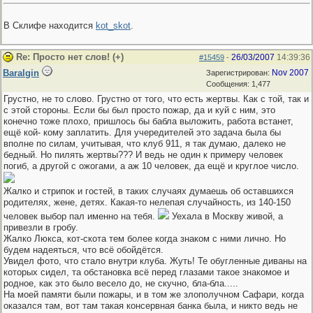
В Склифе находится
kot_skot
.
Re: Просто нет слов! (+)
26/03/2007
14:39:36
#15459
-
Baralgin
Nov 2007
Зарегистрирован:
Сообщения: 1,477
Грустно, не то слово. Грустно от того, что есть жертвы. Как с той, так и
с этой стороны. Если бы был просто пожар, да и куй с ним, это
конечно тоже плохо, пришлось бы бабла выложить, работа встанет,
ещё кой- кому заплатить. Для учередителей это задача была бы
вполне по силам, учитывая, что клуб 911, я так думаю, далеко не
бедный. Но пилять жертвы??? И ведь не один к примеру человек
погиб, а другой с ожогами, а аж 10 человек, да ещё и круглое число.
Жалко и стрипок и гостей, в таких случаях думаешь об оставшихся
родителях, жене, детях. Какая-то нелепая случайность, из 140-150
человек выбор пал именно на тебя.
Уехала в Москву живой, а
привезли в гробу.
Жалко Люкса, кот-скота тем более когда знаком с ними лично. Но
будем надеяться, что всё обойдётся.
Увидел фото, что стало внутри клуба. Жуть! Те обугленные диваны на
которых сидел, та обстановка всё перед глазами такое знакомое и
родное, как это было весело до, не скучно, бла-бла.....
На моей памяти были пожары, и в том же злополучном Сафари, когда
оказался там, вот там такая консервная банка была, и никто ведь не