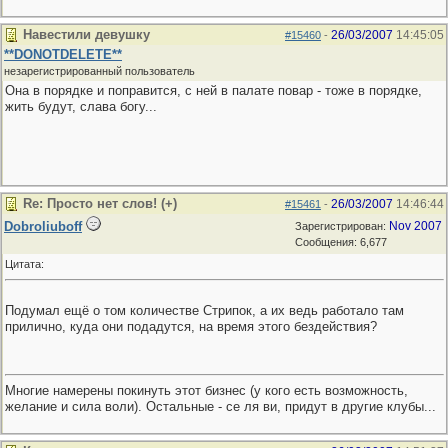
Навестили девушку
26/03/2007
14:45:05
#15460
-
**DONOTDELETE**
незарегистрированный пользователь
Она в порядке и поправится, с ней в палате повар - тоже в порядке,
жить будут, слава богу...
Re: Просто нет слов! (+)
26/03/2007
14:46:44
#15461
-
Dobroliuboff
Nov 2007
Зарегистрирован:
Сообщения: 6,677
Цитата:
Подумал ещё о том количестве Стрипок, а их ведь работало там
прилично, куда они подадутся, на время этого бездействия?
Многие намерены покинуть этот бизнес (у кого есть возможность,
желание и сила воли). Остальные - се ля ви, придут в другие клубы...