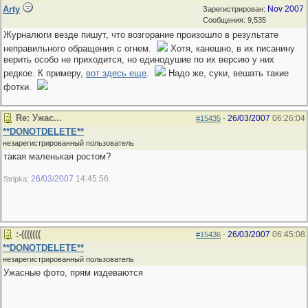
Arty
Nov 2007
Зарегистрирован:
Сообщения: 9,535
Журналюги везде пишут, что возгорание произошло в результате
неправильного обращения с огнем.
Хотя, канешно, в их писанину
верить особо не приходится, но единодушие по их версию у них
редкое. К примеру,
вот здесь еще
.
Надо же, суки, вешать такие
фотки.
Re: Ужас...
26/03/2007
06:26:04
#15435
-
**DONOTDELETE**
незарегистрированный пользователь
такая маленькая ростом?
26/03/2007
14:45:56
Stripka;
.
:-(((((((
26/03/2007
06:45:08
#15436
-
**DONOTDELETE**
незарегистрированный пользователь
Ужасные фото, прям издеваются