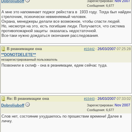
Dobroliuboff
Nov 2007
Зарегистрирован:
Сообщения: 6,677
А мне это напоминает поджог рейхстага в 1933 году. Тогда был найден
стрелочник, психически невменяемый человек.
Охрана, менеджеры делали все возможное, чтобы спасти людей.
Но, несмотря на это, есть погибшие люди. Получается, что система
противопожарной защиты оказалась недостаточной.
Все-таки нужно дождаться окончания расследования.
В реанимации она
26/03/2007
07:25:28
#15442
-
**DONOTDELETE**
незарегистрированный пользователь
Позвонили в склиф - она в реанимации, едем сейчас туда.
Re: В реанимации она
26/03/2007
07:33:02
#15443
-
Dobroliuboff
Nov 2007
Зарегистрирован:
Сообщения: 6,677
Слов нет, состояние ухудшилось по прошествии времени! Далее в
личку.