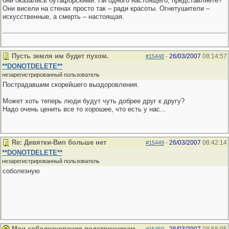
они оказались бутафорскими. Ни одного настоящего, представляете?
Они висели на стенах просто так – ради красоты. Огнетушители –
искусственные, а смерть – настоящая.
Пусть земля им будет пухом.
26/03/2007
08:14:57
#15448
-
**DONOTDELETE**
незарегистрированный пользователь
Пострадавшим скорейшего выздоровления.
Может хоть теперь люди будут чуть добрее друг к другу?
Надо очень ценить все то хорошее, что есть у нас...
Re: Девятки-Вип больше нет
26/03/2007
08:42:14
#15449
-
**DONOTDELETE**
незарегистрированный пользователь
соболезную
Мои соболезнования родственникам