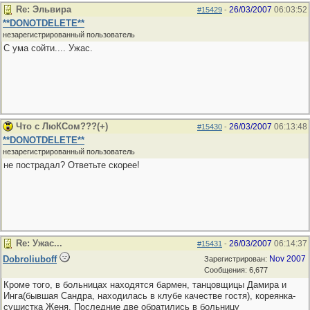
Re: Эльвира
26/03/2007
06:03:52
#15429
-
**DONOTDELETE**
незарегистрированный пользователь
С ума сойти.... Ужас.
Что с ЛюКСом???(+)
26/03/2007
06:13:48
#15430
-
**DONOTDELETE**
незарегистрированный пользователь
не пострадал? Ответьте скорее!
Re: Ужас...
26/03/2007
06:14:37
#15431
-
Dobroliuboff
Nov 2007
Зарегистрирован:
Сообщения: 6,677
Кроме того, в больницах находятся бармен, танцовщицы Дамира и
Инга(бывшая Сандра, находилась в клубе качестве гостя), кореянка-
сушистка Женя. Последние две обратились в больницу