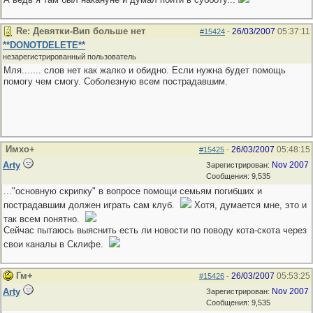
Re: Девятки-Вип больше нет
26/03/2007
05:37:11
#15424
-
**DONOTDELETE**
незарегистрированный пользователь
Мля....... слов нет как жалко и обидно. Если нужна будет помощь
помогу чем смогу. Соболезную всем пострадавшим.
Имхо+
26/03/2007
05:48:15
#15425
-
Arty
Nov 2007
Зарегистрирован:
Сообщения: 9,535
..."основную скрипку" в вопросе помощи семьям погибших и
пострадавшим должен играть сам клуб.
Хотя, думается мне, это и
так всем понятно.
Сейчас пытаюсь выяснить есть ли новости по поводу кота-скота через
свои каналы в Склифе.
Гм+
26/03/2007
05:53:25
#15426
-
Arty
Nov 2007
Зарегистрирован:
Сообщения: 9,535