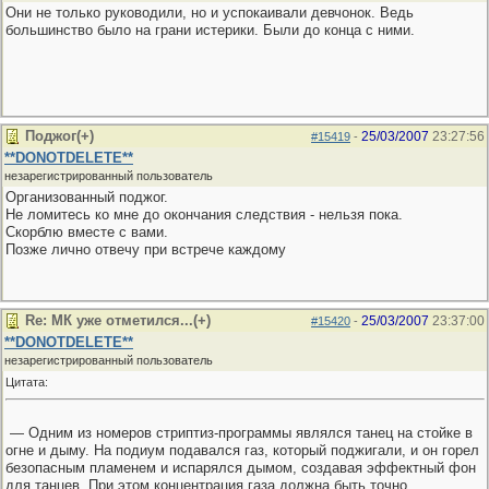
Они не только руководили, но и успокаивали девчонок. Ведь
большинство было на грани истерики. Были до конца с ними.
Поджог(+)
25/03/2007
23:27:56
#15419
-
**DONOTDELETE**
незарегистрированный пользователь
Организованный поджог.
Не ломитесь ко мне до окончания следствия - нельзя пока.
Скорблю вместе с вами.
Позже лично отвечу при встрече каждому
Re: МК уже отметился...(+)
25/03/2007
23:37:00
#15420
-
**DONOTDELETE**
незарегистрированный пользователь
Цитата:
— Одним из номеров стриптиз-программы являлся танец на стойке в
огне и дыму. На подиум подавался газ, который поджигали, и он горел
безопасным пламенем и испарялся дымом, создавая эффектный фон
для танцев. При этом концентрация газа должна быть точно