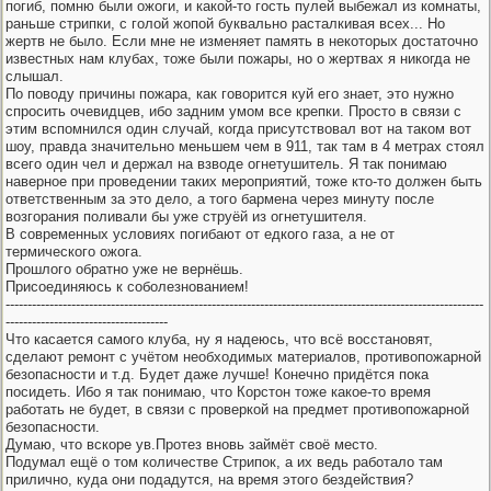
погиб, помню были ожоги, и какой-то гость пулей выбежал из комнаты,
раньше стрипки, с голой жопой буквально расталкивая всех... Но
жертв не было. Если мне не изменяет память в некоторых достаточно
известных нам клубах, тоже были пожары, но о жертвах я никогда не
слышал.
По поводу причины пожара, как говорится куй его знает, это нужно
спросить очевидцев, ибо задним умом все крепки. Просто в связи с
этим вспомнился один случай, когда присутствовал вот на таком вот
шоу, правда значительно меньшем чем в 911, так там в 4 метрах стоял
всего один чел и держал на взводе огнетушитель. Я так понимаю
наверное при проведении таких мероприятий, тоже кто-то должен быть
ответственным за это дело, а того бармена через минуту после
возгорания поливали бы уже струёй из огнетушителя.
В современных условиях погибают от едкого газа, а не от
термического ожога.
Прошлого обратно уже не вернёшь.
Присоединяюсь к соболезнованием!
-------------------------------------------------------------------------------------------------------------
-------------------------------------
Что касается самого клуба, ну я надеюсь, что всё восстановят,
сделают ремонт с учётом необходимых материалов, противопожарной
безопасности и т.д. Будет даже лучше! Конечно придётся пока
посидеть. Ибо я так понимаю, что Корстон тоже какое-то время
работать не будет, в связи с проверкой на предмет противопожарной
безопасности.
Думаю, что вскоре ув.Протез вновь займёт своё место.
Подумал ещё о том количестве Стрипок, а их ведь работало там
прилично, куда они подадутся, на время этого бездействия?