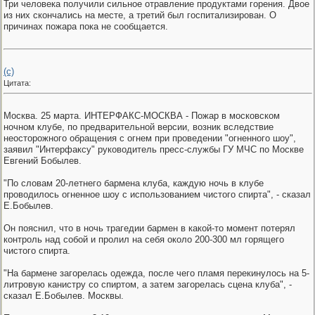
Три человека получили сильное отравление продуктами горения. Двое
из них скончались на месте, а третий был госпитализирован. О
причинах пожара пока не сообщается.
(с)
Цитата:
Москва. 25 марта. ИНТЕРФАКС-МОСКВА - Пожар в московском
ночном клубе, по предварительной версии, возник вследствие
неосторожного обращения с огнем при проведении "огненного шоу",
заявил "Интерфаксу" руководитель пресс-службы ГУ МЧС по Москве
Евгений Бобылев.
"По словам 20-летнего бармена клуба, каждую ночь в клубе
проводилось огненное шоу с использованием чистого спирта", - сказал
Е.Бобылев.
Он пояснил, что в ночь трагедии бармен в какой-то момент потерял
контроль над собой и пролил на себя около 200-300 мл горящего
чистого спирта.
"На бармене загорелась одежда, после чего пламя перекинулось на 5-
литровую канистру со спиртом, а затем загорелась сцена клуба", -
сказал Е.Бобылев. Москвы.