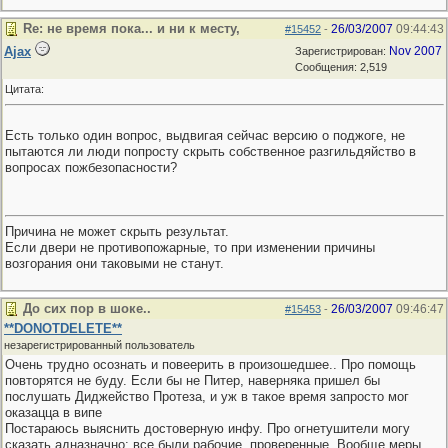
Re: не время пока... и ни к месту,
26/03/2007
09:44:43
#15452
-
Ajax
Nov 2007
Зарегистрирован:
Сообщения: 2,519
Цитата:
Есть только один вопрос, выдвигая сейчас версию о поджоге, не
пытаются ли люди попросту скрыть собственное разгильдяйство в
вопросах пожбезопасности?
Причина не может скрыть результат.
Если двери не противопожарные, то при изменении причины
возгорания они таковыми не станут.
До сих пор в шоке..
26/03/2007
09:46:47
#15453
-
**DONOTDELETE**
незарегистрированный пользователь
Очень трудно осознать и повеерить в произошедшее.. Про помощь
повторятся не буду. Если бы не Питер, наверняка пришел бы
послушать Диджейство Протеза, и уж в такое время запросто мог
оказацца в випе
Постараюсь выяснить достоверную инфу. Про огнетушители могу
сказать адназначно: все были рабочие, проверенные. Вообще меры