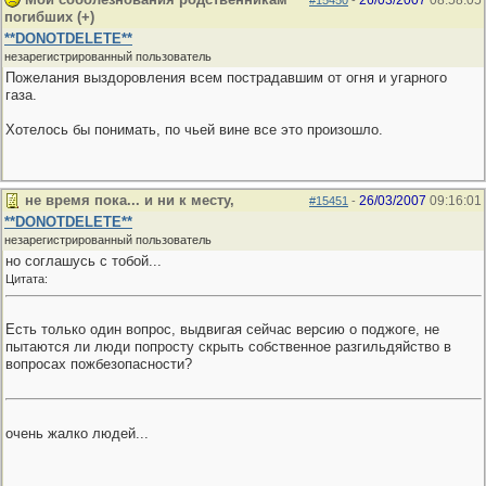
26/03/2007
08:58:05
#15450
-
погибших (+)
**DONOTDELETE**
незарегистрированный пользователь
Пожелания выздоровления всем пострадавшим от огня и угарного
газа.
Хотелось бы понимать, по чьей вине все это произошло.
не время пока... и ни к месту,
26/03/2007
09:16:01
#15451
-
**DONOTDELETE**
незарегистрированный пользователь
но соглашусь с тобой...
Цитата:
Есть только один вопрос, выдвигая сейчас версию о поджоге, не
пытаются ли люди попросту скрыть собственное разгильдяйство в
вопросах пожбезопасности?
очень жалко людей...