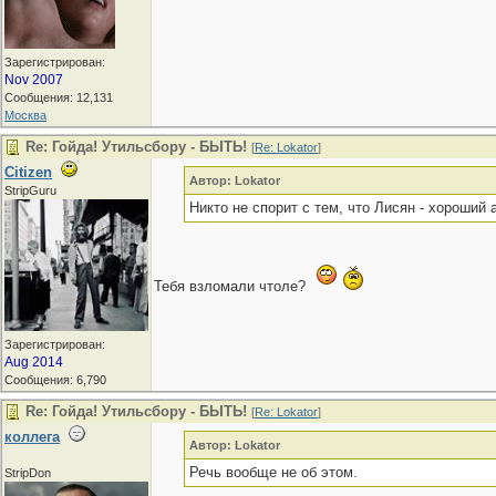
Зарегистрирован:
Nov 2007
Сообщения: 12,131
Москва
Re: Гойда! Утильсбору - БЫТЬ!
[
Re: Lokator
]
Citizen
Автор: Lokator
StripGuru
Никто не спорит с тем, что Лисян - хороший 
Тебя взломали чтоле?
Зарегистрирован:
Aug 2014
Сообщения: 6,790
Re: Гойда! Утильсбору - БЫТЬ!
[
Re: Lokator
]
коллега
Автор: Lokator
Речь вообще не об этом.
StripDon