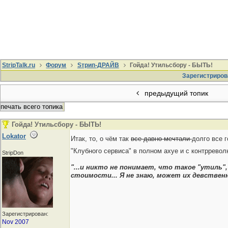
StripTalk.ru
Форум
Sтрип-ДРАЙВ
Гойда! Утильсбору - БЫТЬ!
Зарегистриров
предыдущий топик
печать всего топика
Гойда! Утильсбору - БЫТЬ!
Lokator
Итак, то, о чём так
все давно мечтали
долго все г
"Клубного сервиса" в полном ахуе и с контрре
StripDon
"...и никто не понимает, что такое "утиль
стоимости... Я не знаю, может их девствен
Зарегистрирован:
Nov 2007