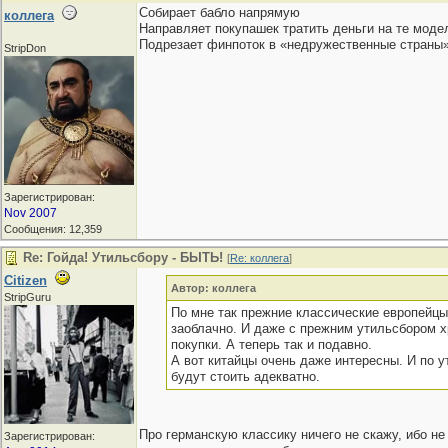
Собирает бабло напрямую
коллега
Направляет покупашек тратить деньги на те моде
Подрезает финпоток в «недружественные страны»,
StripDon
Зарегистрирован:
Nov 2007
Сообщения: 12,359
Re: Гойда! Утильсбору - БЫТЬ!
[
Re: коллега
]
Citizen
Автор: коллега
StripGuru
По мне так прежние классические европейцы 
заоблачно. И даже с прежним утильсбором х
покупки. А теперь так и подавно.
А вот китайцы очень даже интересны. И по у
будут стоить адекватно.
Про германскую классику ничего не скажу, ибо не 
Зарегистрирован: