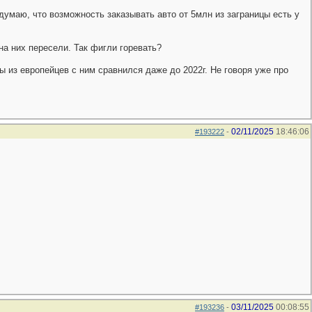
думаю, что возможность заказывать авто от 5млн из заграницы есть у
на них пересели. Так фигли горевать?
 из европейцев с ним сравнился даже до 2022г. Не говоря уже про
02/11/2025
18:46:06
#193222
-
03/11/2025
00:08:55
#193236
-