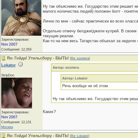
Ну так объяснимо же. Государство этим решает мн
малого количества людей) положен болт - понятно.
Лично по мне - сейчас практически во всех класс
Отдельно отмечу белджи/джили кулрей. В своем к
текущие реалии.
Зарегистрирован:
Как-то на нем весь Татарстан объехал за неделю
Nov 2007
Сообщения: 12,359
Re: Гойда! Утильсбору - БЫТЬ!
[
Re: коллега
]
Lokator
Автор: коллега
StripDon
Автор: Lokator
Речь вообще не об этом.
Ну так объяснимо же. Государство этим реша
Каких?
Зарегистрирован:
Nov 2007
Сообщения: 12,131
Москва
Re: Гойда! Утильсбору - БЫТЬ!
[
Re: Lokator
]