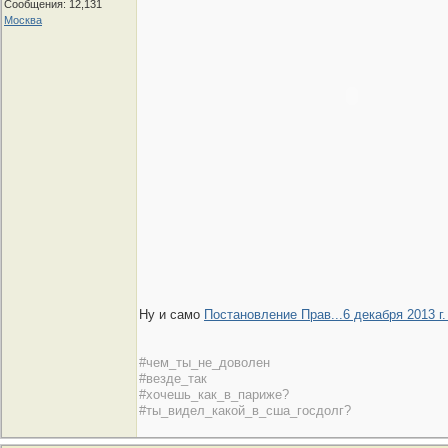
Сообщения: 12,131
Москва
Ну и само
Постановление Прав...
6 декабря 2013 г
#чем_ты_не_доволен
#везде_так
#хочешь_как_в_париже?
#ты_видел_какой_в_сша_госдолг?