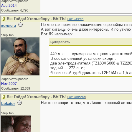
Зарегистрирован:
Aug 2014
Сообщения: 6,790
Re: Гойда! Утильсбору - БЫТЬ!
[
Re: Citizen
]
По мне так прежние классические европейцы типа 
коллега
А вот китайцы очень даже интересны. И по утилю 
Вот Л9 например:
StripDon
Цитировать
449 л. с. — суммарная мощность двигателей а
В состав силовой установки входят:
два электродвигателя (TZ180XS008 & TZ220X
задний — 272 л. с.;
бензиновый турбодвигатель L2E15M на 1,5 лит
Зарегистрирован:
Nov 2007
Сообщения: 12,359
Re: Гойда! Утильсбору - БЫТЬ!
[
Re: коллега
]
Никто не спорит с тем, что Лисян - хороший авто
Lokator
StripDon