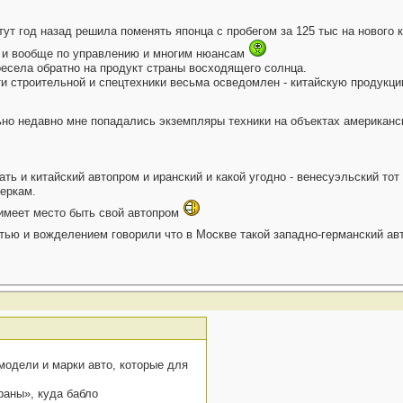
ут год назад решила поменять японца с пробегом за 125 тыс на нового 
а и вообще по управлению и многим нюансам
есела обратно на продукт страны восходящего солнца.
сти строительной и спецтехники весьма осведомлен - китайскую продукцию
но недавно мне попадались экземпляры техники на объектах американск
ть и китайский автопром и иранский и какой угодно - венесуэльский тот 
меркам.
 имеет место быть свой автопром
вистью и вожделением говорили что в Москве такой западно-германский
модели и марки авто, которые для
раны», куда бабло