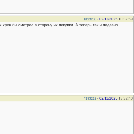
02/11/2025
10:37:59
#193208
-
хрен бы смотрел в сторону их покупки. А теперь так и подавно.
02/11/2025
13:32:40
#193219
-