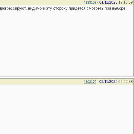
01/11/2025
19:13:09
#193102
-
прогрессируют, видимо в эту сторону придется смотреть при выборе
02/11/2025
02:22:38
#193170
-