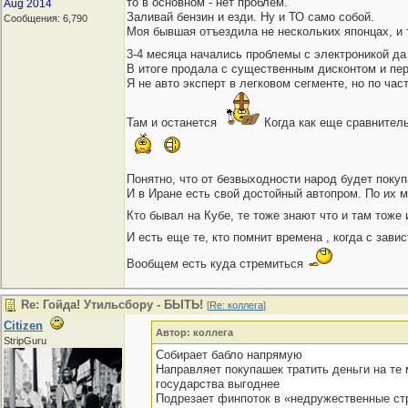
то в основном - нет проблем.
Aug 2014
Заливай бензин и езди. Ну и ТО само собой.
Сообщения: 6,790
Моя бывшая отъездила не нескольких японцах, и т
3-4 месяца начались проблемы с электроникой д
В итоге продала с существенным дисконтом и пер
Я не авто эксперт в легковом сегменте, но по ча
Там и останется
Когда как еще сравнитель
Понятно, что от безвыходности народ будет покупа
И в Иране есть свой достойный автопром. По их 
Кто бывал на Кубе, те тоже знают что и там тоже
И есть еще те, кто помнит времена , когда с за
Вообщем есть куда стремиться
Re: Гойда! Утильсбору - БЫТЬ!
[
Re: коллега
]
Citizen
Автор: коллега
StripGuru
Собирает бабло напрямую
Направляет покупашек тратить деньги на те 
государства выгоднее
Подрезает финпоток в «недружественные ст