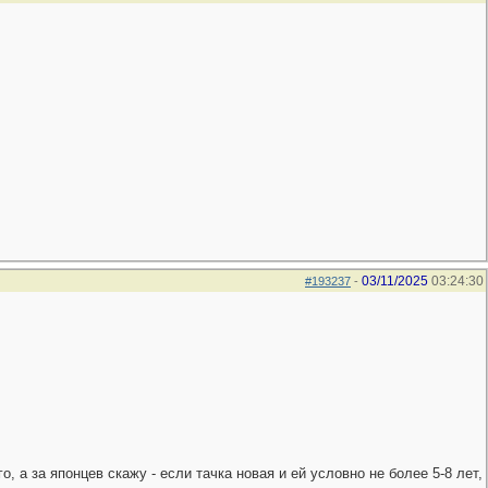
03/11/2025
03:24:30
#193237
-
, а за японцев скажу - если тачка новая и ей условно не более 5-8 лет,