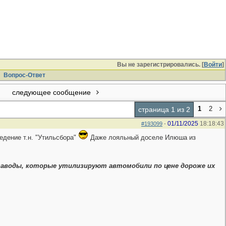
Вы не зарегистрировались. [
Войти
]
Вопрос-Ответ
следующее сообщение
1
2
страница 1 из 2
01/11/2025
18:18:43
#193099
-
ведение т.н. "Утильсбора"
Даже лояльный доселе Илюша из
 заводы, которые утилизируют автомобили по цене дороже их