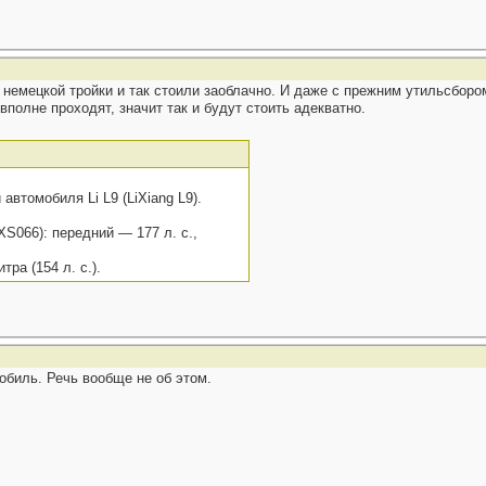
немецкой тройки и так стоили заоблачно. И даже с прежним утильсбором 
вполне проходят, значит так и будут стоить адекватно.
втомобиля Li L9 (LiXiang L9).
S066): передний — 177 л. с.,
ра (154 л. с.).
мобиль. Речь вообще не об этом.