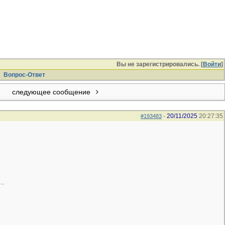
Вы не зарегистрировались. [
Войти
]
Вопрос-Ответ
следующее сообщение
20/11/2025
20:27:35
#193483
-
..