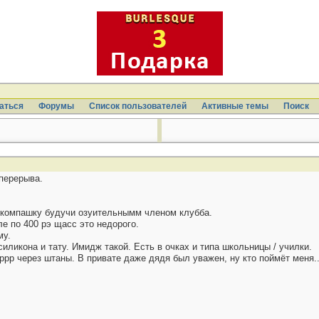
аться
Форумы
Список пользователей
Активные темы
Поиcк
перерыва.
а компашку будучи озуительнымм членом клубба.
е по 400 рэ щасс это недорого.
му.
силикона и тату. Имидж такой. Есть в очках и типа школьницы / училки.
ррр через штаны. В привате даже дядя был уважен, ну кто поймёт меня..