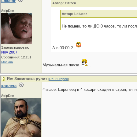
Lokator
Автор: Citizen
StripDon
Автор: Lokator
Не помню, то ли ДО 0 часов, то ли посл
Зарегистрирован:
А в 00:00 ?
Nov 2007
Сообщения: 12,131
Москва
Музыкальная пауза
.
Re: Зажигалка рулит
[
Re: Europeo
]
коллега
Фигасе. Европеец в 4 косаря сходил в стрип, тя
StripDon