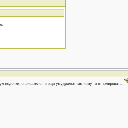
е.
пнул водочки, оприватился и еще умудрился там кому то отполировать