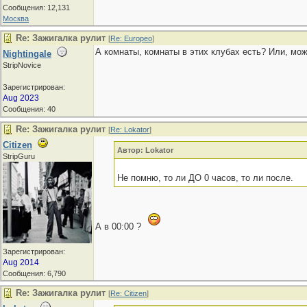
Сообщения: 12,131
Москва
Re: Зажигалка рулит
[
Re: Europeo
]
А комнаты, комнаты в этих клубах есть? Или, мож
Nightingale
StripNovice
Зарегистрирован:
Aug 2023
Сообщения: 40
Re: Зажигалка рулит
[
Re: Lokator
]
Citizen
Автор: Lokator
StripGuru
Не помню, то ли ДО 0 часов, то ли после.
А в 00:00 ?
Зарегистрирован:
Aug 2014
Сообщения: 6,790
Re: Зажигалка рулит
[
Re: Citizen
]