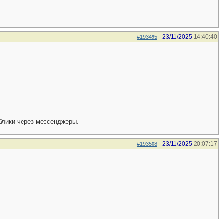
23/11/2025
14:40:40
#193495
-
ублики через мессенджеры.
23/11/2025
20:07:17
#193508
-