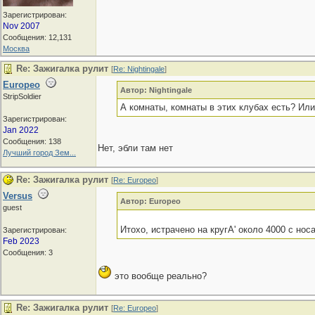
Зарегистрирован:
Nov 2007
Сообщения: 12,131
Москва
Re: Зажигалка рулит
[
Re: Nightingale
]
Europeo
Автор: Nightingale
StripSoldier
А комнаты, комнаты в этих клубах есть? Или
Зарегистрирован:
Jan 2022
Сообщения: 138
Нет, эбли там нет
Лучший город Зем...
Re: Зажигалка рулит
[
Re: Europeo
]
Versus
Автор: Europeo
guest
Итохо, истрачено на кругА' около 4000 с носа
Зарегистрирован:
Feb 2023
Сообщения: 3
это вообще реально?
Re: Зажигалка рулит
[
Re: Europeo
]