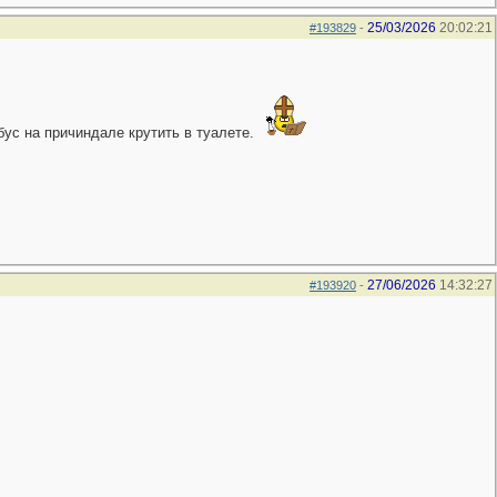
25/03/2026
20:02:21
#193829
-
бус на причиндале крутить в туалете.
27/06/2026
14:32:27
#193920
-