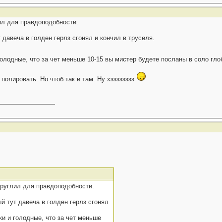
лил для правдоподобности.
давеча в голден герлз сгонял и кончил в труселя.
олодные, что за чет меньше 10-15 вы мистер будете посланы в соло гло
полировать. Но чтоб так и там. Ну хзззззззз
округлил для правдоподобности.
й тут давеча в голден герлз сгонял
и и голодные, что за чет меньше