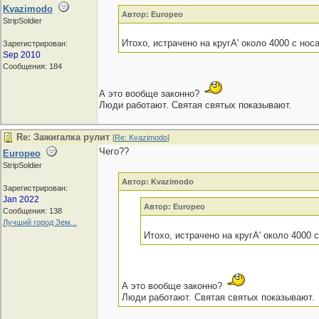
Kvazimodo
Автор: Europeo
StripSoldier
Итохо, истрачено на кругА' около 4000 с носа
Зарегистрирован:
Sep 2010
Сообщения: 184
А это вообще законно?
Люди работают. Святая святых показывают.
Re: Зажигалка рулит
[
Re: Kvazimodo
]
Чего??
Europeo
StripSoldier
Автор: Kvazimodo
Зарегистрирован:
Jan 2022
Автор: Europeo
Сообщения: 138
Лучший город Зем...
Итохо, истрачено на кругА' около 4000 с
А это вообще законно?
Люди работают. Святая святых показывают.