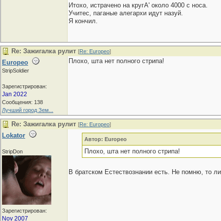
Итохо, истрачено на кругА' около 4000 с носа.
Учитес, паганые алегархи идут назуй.
Я кончил.
Re: Зажигалка рулит
[
Re: Europeo
]
Плохо, шта нет полного стрипа!
Europeo
StripSoldier
Зарегистрирован:
Jan 2022
Сообщения: 138
Лучший город Зем...
Re: Зажигалка рулит
[
Re: Europeo
]
Lokator
Автор: Europeo
Плохо, шта нет полного стрипа!
StripDon
В братском Естествознании есть. Не помню, то ли
Зарегистрирован:
Nov 2007