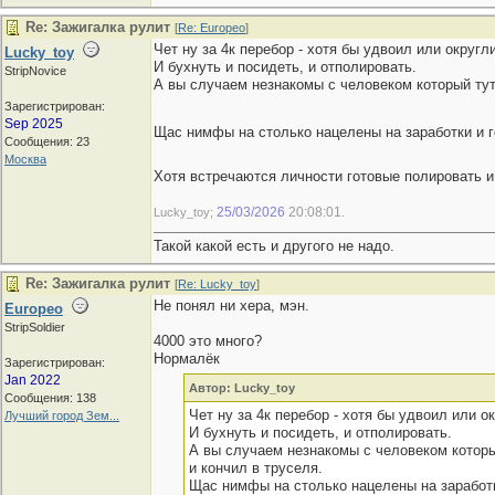
Re: Зажигалка рулит
[
Re: Europeo
]
Чет ну за 4к перебор - хотя бы удвоил или округ
Lucky_toy
И бухнуть и посидеть, и отполировать.
StripNovice
А вы случаем незнакомы с человеком который тут 
Зарегистрирован:
Sep 2025
Щас нимфы на столько нацелены на заработки и г
Сообщения: 23
Москва
Хотя встречаются личности готовые полировать и 
25/03/2026
20:08:01
Lucky_toy;
.
Такой какой есть и другого не надо.
Re: Зажигалка рулит
[
Re: Lucky_toy
]
Не понял ни хера, мэн.
Europeo
StripSoldier
4000 это много?
Нормалёк
Зарегистрирован:
Jan 2022
Автор: Lucky_toy
Сообщения: 138
Чет ну за 4к перебор - хотя бы удвоил или 
Лучший город Зем...
И бухнуть и посидеть, и отполировать.
А вы случаем незнакомы с человеком которы
и кончил в труселя.
Щас нимфы на столько нацелены на заработк