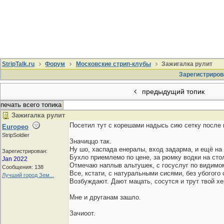
StripTalk.ru
Форум
Московские стрип-клубы
Зажигалка рулит
Зарегистриров
предыдущий топик
печать всего топика
Зажигалка рулит
Посетил тут с корешами надысь сию сетку после 
Europeo
StripSoldier
Значиццо так.
Ну шо, хаспада енералы, вход задарма, и ещё н
Зарегистрирован:
Бухло приемлемо по цене, за рюмку водки на стол
Jan 2022
Отмечаю наплыв альтушек, с госуслуг по видимо
Сообщения: 138
Все, кстати, с натуральными сисями, без убогого 
Лучший город Зем...
Возбуждают. Дают мацать, сосутся и трут твой хе
Мне и друганам зашло.
Зачиоот.