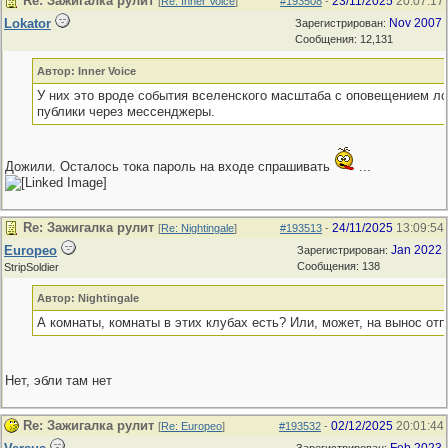
Re: Зажигалка рулит
23/11/2025
20:07:17
[
Re: Inner Voice
]
#193508
-
Lokator
Nov 2007
Зарегистрирован:
Сообщения: 12,131
Автор: Inner Voice
У них это вроде события вселенского масштаба с оповещением л
публики через мессенджеры.
Дожили. Осталось тока пароль на входе спрашивать
...
Re: Зажигалка рулит
24/11/2025
13:09:54
[
Re: Nightingale
]
#193513
-
Europeo
Jan 2022
Зарегистрирован:
Сообщения: 138
StripSoldier
Автор: Nightingale
А комнаты, комнаты в этих клубах есть? Или, может, на вынос от
Нет, эбли там нет
Re: Зажигалка рулит
02/12/2025
20:01:44
[
Re: Europeo
]
#193532
-