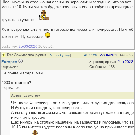
Щас нимфы на столько нацелены на заработки и голодные, что за чет
меньше 10-15 вы мистер будете посланы в соло глобус на причиндале
крутить в туалете.
Хотя встречаются личности готовые полировать и полировать. Но чтоб
так и там. Ну хзззззззз
25/03/2026
20:08:01
Lucky_toy;
.
Re: Зажигалка рулит
27/06/2026
14:32:27
[
Re: Lucky_toy
]
#193920
-
Europeo
Jan 2022
Зарегистрирован:
Сообщения: 138
StripSoldier
Не понял ни хера, мэн.
4000 это много?
Нормалёк
Автор: Lucky_toy
Чет ну за 4к перебор - хотя бы удвоил или округлил для правдопо
И бухнуть и посидеть, и отполировать.
А вы случаем незнакомы с человеком который тут давеча в голден
и кончил в труселя.
Щас нимфы на столько нацелены на заработки и голодные, что за
10-15 вы мистер будете посланы в соло глобус на причиндале кру