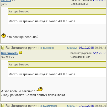
Versus
Feb 2023
Зарегистрирован:
Сообщения: 3
guest
Автор: Europeo
Итохо, истрачено на кругА' около 4000 с носа.
это вообще реально?
Re: Зажигалка рулит
05/12/2025
20:36:48
[
Re: Europeo
]
#193552
-
Kvazimodo
Sep 2010
Зарегистрирован:
Сообщения: 184
StripSoldier
Автор: Europeo
Итохо, истрачено на кругА' около 4000 с носа.
А это вообще законно?
Люди работают. Святая святых показывают.
Re: Зажигалка рулит
14/12/2025
20:58:09
[
Re: Kvazimodo
]
#193607
-