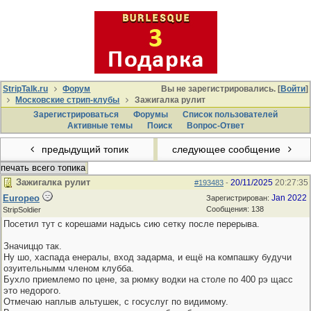
StripTalk.ru
Форум
Вы не зарегистрировались. [
Войти
]
Московские стрип-клубы
Зажигалка рулит
Зарегистрироваться
Форумы
Список пользователей
Активные темы
Поиcк
Вопрос-Ответ
предыдущий топик
следующее сообщение
печать всего топика
Зажигалка рулит
20/11/2025
20:27:35
#193483
-
Europeo
Jan 2022
Зарегистрирован:
Сообщения: 138
StripSoldier
Посетил тут с корешами надысь сию сетку после перерыва.
Значиццо так.
Ну шо, хаспада енералы, вход задарма, и ещё на компашку будучи
озуительнымм членом клубба.
Бухло приемлемо по цене, за рюмку водки на столе по 400 рэ щасс
это недорого.
Отмечаю наплыв альтушек, с госуслуг по видимому.