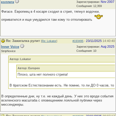
коллега
Nov 2007
Зарегистрирован:
Сообщения: 12,359
Фигасе. Европеец в 4 косаря сходил в стрип, тяпнул водочки,
оприватился и еще умудрился там кому то отполировать
Re: Зажигалка рулит
23/11/2025
14:40:40
[
Re: Lokator
]
#193495
-
Inner Voice
Aug 2025
Зарегистрирован:
Сообщения: 10
StripNovice
Автор: Lokator
Автор: Europeo
Плохо, шта нет полного стрипа!
В братском Естествознании есть. Не помню, то ли ДО 0 часов, то 
В определенные дни, ну т.е. не каждый день. У них это вроде события
вселенского масштаба с оповещением лояльной публики через
мессенджеры.