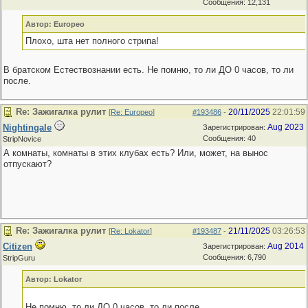
Сообщения: 12,131
Автор: Europeo
Плохо, шта нет полного стрипа!
В братском Естествознании есть. Не помню, то ли ДО 0 часов, то ли
после.
Re: Зажигалка рулит
20/11/2025
22:01:59
[
Re: Europeo
]
#193486
-
Nightingale
Aug 2023
Зарегистрирован:
Сообщения: 40
StripNovice
А комнаты, комнаты в этих клубах есть? Или, может, на вынос
отпускают?
Re: Зажигалка рулит
21/11/2025
03:26:53
[
Re: Lokator
]
#193487
-
Citizen
Aug 2014
Зарегистрирован:
Сообщения: 6,790
StripGuru
Автор: Lokator
Не помню, то ли ДО 0 часов, то ли после.