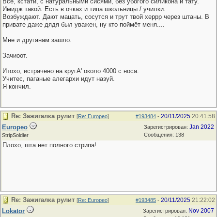
Все, кстати, с натуральными сисями, без убогого силикона и тату.
Имидж такой. Есть в очках и типа школьницы / училки.
Возбуждают. Дают мацать, сосутся и трут твой херрр через штаны. В
привате даже дядя был уважен, ну кто поймёт меня....
Мне и друганам зашло.
Зачиоот.
Итохо, истрачено на кругА' около 4000 с носа.
Учитес, паганые алегархи идут назуй.
Я кончил.
Re: Зажигалка рулит
20/11/2025
20:41:58
[
Re: Europeo
]
#193484
-
Europeo
Jan 2022
Зарегистрирован:
Сообщения: 138
StripSoldier
Плохо, шта нет полного стрипа!
Re: Зажигалка рулит
20/11/2025
21:22:02
[
Re: Europeo
]
#193485
-
Lokator
Nov 2007
Зарегистрирован: