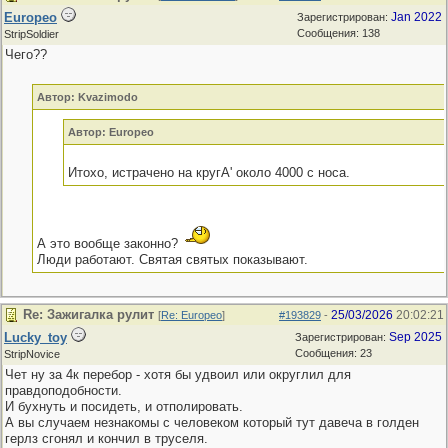
Europeo
Jan 2022
Зарегистрирован:
Сообщения: 138
StripSoldier
Чего??
Автор: Kvazimodo
Автор: Europeo
Итохо, истрачено на кругА' около 4000 с носа.
А это вообще законно?
Люди работают. Святая святых показывают.
Re: Зажигалка рулит
25/03/2026
20:02:21
[
Re: Europeo
]
#193829
-
Lucky_toy
Sep 2025
Зарегистрирован:
Сообщения: 23
StripNovice
Чет ну за 4к перебор - хотя бы удвоил или округлил для
правдоподобности.
И бухнуть и посидеть, и отполировать.
А вы случаем незнакомы с человеком который тут давеча в голден
герлз сгонял и кончил в труселя.