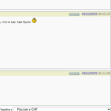
02/12/2025
08:05:20
#193526
-
ь что и как там было
03/12/2025
05:21:08
#193535
-
Перейти к