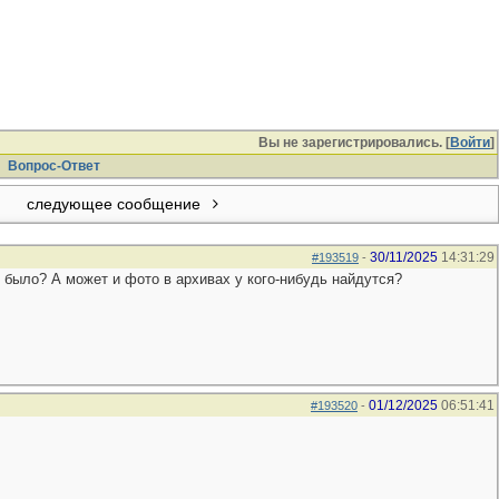
Вы не зарегистрировались. [
Войти
]
Вопрос-Ответ
следующее сообщение
30/11/2025
14:31:29
#193519
-
о было? А может и фото в архивах у кого-нибудь найдутся?
01/12/2025
06:51:41
#193520
-