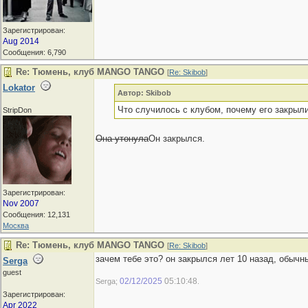
Зарегистрирован:
Aug 2014
Сообщения: 6,790
Re: Тюмень, клуб MANGO TANGO
[
Re: Skibob
]
Lokator
Автор: Skibob
Что случилось с клубом, почему его закрыл
StripDon
Она утонула
Он закрылся.
Зарегистрирован:
Nov 2007
Сообщения: 12,131
Москва
Re: Тюмень, клуб MANGO TANGO
[
Re: Skibob
]
зачем тебе это? он закрылся лет 10 назад, обычн
Serga
guest
02/12/2025
05:10:48
Serga;
.
Зарегистрирован:
Apr 2022