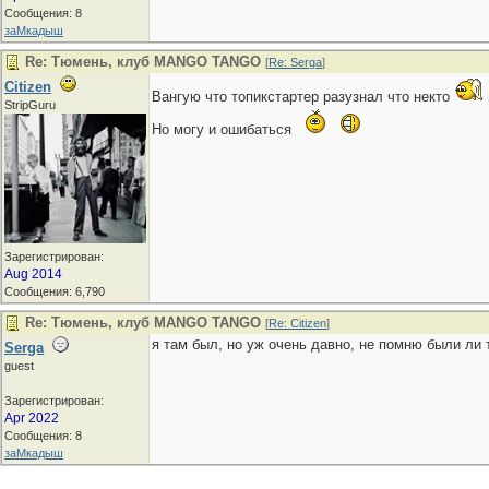
Сообщения: 8
заМкадыш
Re: Тюмень, клуб MANGO TANGO
[
Re: Serga
]
Citizen
Вангую что топикстартер разузнал что некто
StripGuru
Но могу и ошибаться
Зарегистрирован:
Aug 2014
Сообщения: 6,790
Re: Тюмень, клуб MANGO TANGO
[
Re: Citizen
]
я там был, но уж очень давно, не помню были ли т
Serga
guest
Зарегистрирован:
Apr 2022
Сообщения: 8
заМкадыш