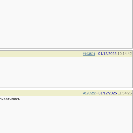
01/12/2025
10:14:42
#193521
-
01/12/2025
11:54:26
#193522
-
охватились.