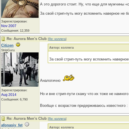
А это дорогого стоит. Ну, что еще для мужчины «
За свой стрип-путь могу вспомнить наверное не б
Зарегистрирован:
Nov 2007
Сообщения: 12,359
Re: Aurora Men's Club
[
Re: коллега
]
Citizen
Автор: коллега
StripGuru
За свой стрип-путь могу вспомнить наверное
Аналогично
Зарегистрирован:
Но и вне стрип-пути скажу что их тоже не намно
Aug 2014
Сообщения: 6,790
Вообще с возрастом придерживаюсь известного :
Re: Aurora Men's Club
[
Re: коллега
]
afonasiy_fet
Автор: коллега