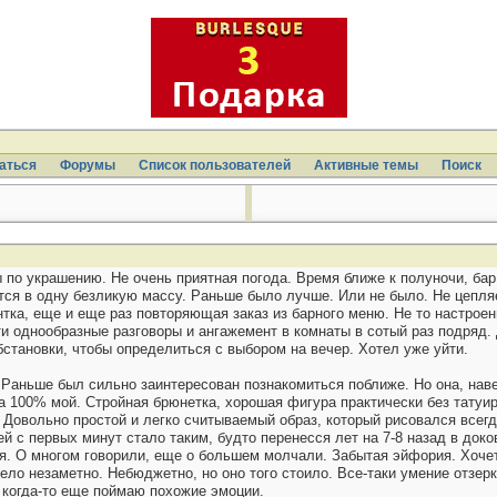
аться
Форумы
Список пользователей
Активные темы
Поиcк
 по украшению. Не очень приятная погода. Время ближе к полуночи, ба
ся в одну безликую массу. Раньше было лучше. Или не было. Не цепляет
нтка, еще и еще раз повторяющая заказ из барного меню. Не то настро
эти однообразные разговоры и ангажемент в комнаты в сотый раз подряд
бстановки, чтобы определиться с выбором на вечер. Хотел уже уйти.
 Раньше был сильно заинтересован познакомиться поближе. Но она, наве
 100% мой. Стройная брюнетка, хорошая фигура практически без татуир
? Довольно простой и легко считываемый образ, который рисовался всегд
 с первых минут стало таким, будто перенесся лет на 7-8 назад в доко
. О многом говорили, еще о большем молчали. Забытая эйфория. Хочется
о незаметно. Небюджетно, но оно того стоило. Все-таки умение отзерка
о когда-то еще поймаю похожие эмоции.