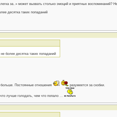
слегка за..» может вызвать столько эмоций и приятных воспоминаний? Не
олее десятка таких попаданий
 не более десятка таких попаданий
го больше. Постоянные отношения
разумеется за скобки.
 что лучше голодать, чем что попало …