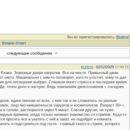
Вы не зарегистрировались. [
Войти
]
Вопрос-Ответ
следующее сообщение
02/12/2025
17:49:16
#193530
-
р Клава. Знакомые двери напротив. Все на месте. Привычный движ.
 никто. Машинально с кем-то поговорил, кого-то угостил, кому-то дал
ение для посещения выбрал. Слишком много стресса в последнее время,
. Да, точно дело в настрое. Ведь компаниям джентльменов с соседних
рное, единственная из всех, с кем так и не сложилось по разным
овок, лицо без вмешательств хирургов и косметологов. Возраст 30++,
а в голове, растворился через 5 минут. Совсем другая, не хуже.
видные времена, когда только начинал знакомство со стрипом. Куда-то
 бросить все и укатить с ней в закат, но подойдет и комната.
лить и подстроиться под гостя - главный скилл в стрипе, которого