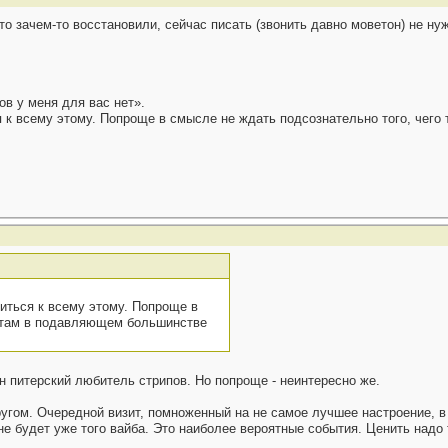
то зачем-то восстановили, сейчас писать (звонить давно моветон) не ну
ов у меня для вас нет».
 к всему этому. Попроще в смысле не ждать подсознательно того, чего
иться к всему этому. Попроще в
о там в подавляющем большинстве
н питерский любитель стрипов. Но попроще - неинтересно же.
угом. Очередной визит, помноженный на не самое лучшее настроение, в
е будет уже того вайба. Это наиболее вероятные события. Ценить надо 