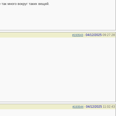
 так много вокруг таких вещей.
04/12/2025
09:27:28
#193543
-
04/12/2025
11:02:43
#193544
-