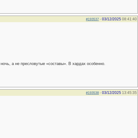
03/12/2025
08:41:40
#193537
-
 ночь, а не пресловутые «составы». В хардах особенно.
03/12/2025
13:45:35
#193538
-