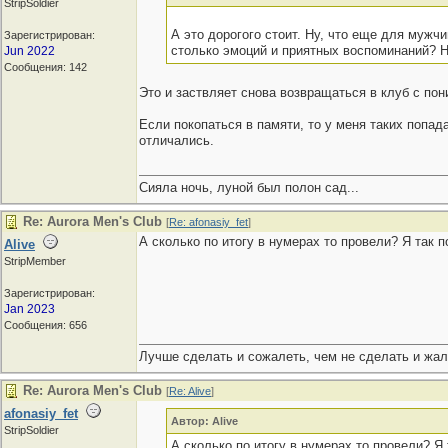
StripSoldier
А это дорогого стоит. Ну, что еще для мужчи
Зарегистрирован:
столько эмоций и приятных воспоминаний? Не
Jun 2022
Сообщения: 142
Это и заствляет снова возвращаться в клуб с пон
Если покопаться в памяти, то у меня таких попад
отличались.
Сияла ночь, луной был полон сад...
Re: Aurora Men's Club
[
Re: afonasiy_fet
]
А сколько по итогу в нумерах то провели? Я так 
Alive
StripMember
Зарегистрирован:
Jan 2023
Сообщения: 656
Лучше сделать и сожалеть, чем не сделать и жал
Re: Aurora Men's Club
[
Re: Alive
]
afonasiy_fet
Автор: Alive
StripSoldier
А сколько по итогу в нумерах то провели? Я