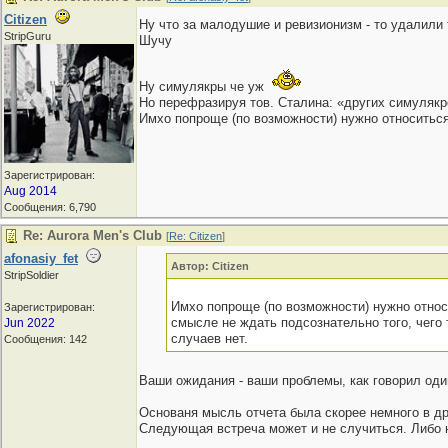
Citizen
Ну что за малодушие и ревизионизм - то удалили 
StripGuru
Шучу
Ну симулякры че уж
Но перефразируя тов. Сталина: «других симулякр
Имхо попроще (по возможности) нужно относиться
Зарегистрирован:
Aug 2014
Сообщения: 6,790
Re: Aurora Men's Club
[
Re: Citizen
]
afonasiy_fet
Автор: Citizen
StripSoldier
Имхо попроще (по возможности) нужно относ
Зарегистрирован:
смысле не ждать подсознательно того, чег
Jun 2022
случаев нет.
Сообщения: 142
Ваши ожидания - ваши проблемы, как говорил оди
Основаня мысль отчета была скорее немного в др
Следующая встреча может и не случиться. Либо н