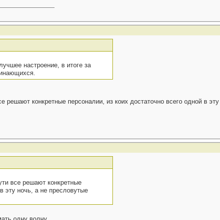
учшее настроение, в итоге за
минающихся.
се решают конкретные персоналии, из коих достаточно всего одной в эту
сути все решают конкретные
в эту ночь, а не пресловутые
ать одну волну.