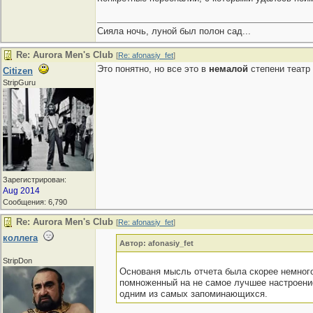
Сияла ночь, луной был полон сад...
Re: Aurora Men's Club
[
Re: afonasiy_fet
]
Это понятно, но все это в
немалой
степени театр 
Citizen
StripGuru
Зарегистрирован:
Aug 2014
Сообщения: 6,790
Re: Aurora Men's Club
[
Re: afonasiy_fet
]
коллега
Автор: afonasiy_fet
StripDon
Основаня мысль отчета была скорее немного
помноженный на не самое лучшее настроение,
одним из самых запоминающихся.