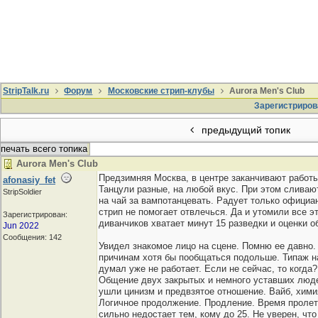
StripTalk.ru
Форум
Московские стрип-клубы
Aurora Men's Club
Зарегистриров
предыдущий топик
печать всего топика
Aurora Men's Club
Предзимняя Москва, в центре заканчивают работы
afonasiy_fet
Танцули разные, на любой вкус. При этом сливают
StripSoldier
на чай за вампотанцевать. Радует только официа
стрип не помогает отвлечься. Да и утомили все 
Зарегистрирован:
диванчиков хватает минут 15 разведки и оценки о
Jun 2022
Сообщения: 142
Увидел знакомое лицо на сцене. Помню ее давно.
причинам хотя бы пообщаться подольше. Типаж на
думал уже не работает. Если не сейчас, то когда
Общение двух закрытых и немного уставших людей
ушли цинизм и предвзятое отношение. Вайб, химия
Логичное продолжение. Продление. Время пролетел
сильно недостает тем, кому до 25. Не уверен, чт