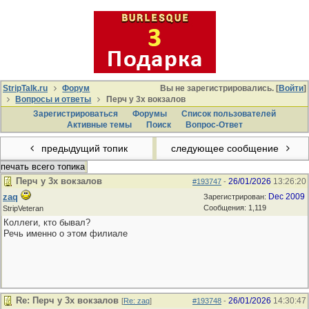
StripTalk.ru
Форум
Вы не зарегистрировались. [
Войти
]
Вопросы и ответы
Перч у 3х вокзалов
Зарегистрироваться
Форумы
Список пользователей
Активные темы
Поиcк
Вопрос-Ответ
предыдущий топик
следующее сообщение
печать всего топика
Перч у 3х вокзалов
26/01/2026
13:26:20
#193747
-
zaq
Dec 2009
Зарегистрирован:
Сообщения: 1,119
StripVeteran
Коллеги, кто бывал?
Речь именно о этом филиале
Re: Перч у 3х вокзалов
26/01/2026
14:30:47
[
Re: zaq
]
#193748
-