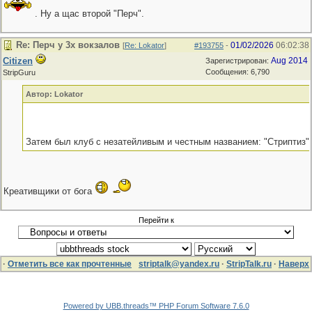
. Ну а щас второй "Перч".
Re: Перч у 3х вокзалов
01/02/2026
06:02:38
[
Re: Lokator
]
#193755
-
Citizen
Aug 2014
Зарегистрирован:
Сообщения: 6,790
StripGuru
Автор: Lokator
Затем был клуб с незатейливым и честным названием: "Стриптиз"
Креативщики от бога
Перейти к
·
Отметить все как прочтенные
striptalk@yandex.ru
·
StripTalk.ru
·
Наверх
Powered by UBB.threads™ PHP Forum Software 7.6.0