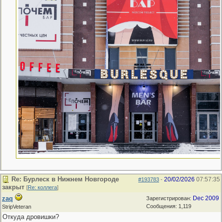
Re: Бурлеск в Нижнем Новгороде
20/02/2026
07:57:35
#193783
-
закрыт
[
Re: коллега
]
zaq
Dec 2009
Зарегистрирован:
Сообщения: 1,119
StripVeteran
Откуда дровишки?