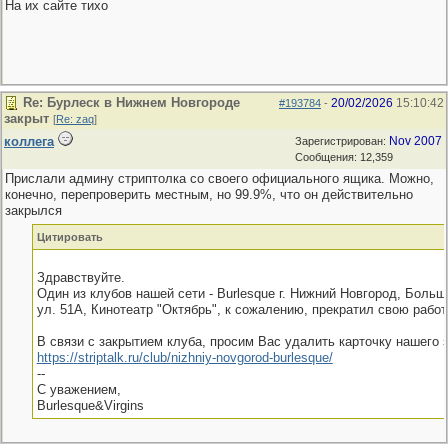
На их сайте тихо
Re: Бурлеск в Нижнем Новгороде
20/02/2026
15:10:42
#193784
-
закрыт
[
Re: zaq
]
коллега
Nov 2007
Зарегистрирован:
Сообщения: 12,359
Прислали админу стриптолка со своего официального ящика. Можно,
конечно, перепроверить местным, но 99.9%, что он действительно
закрылся
Цитировать
Здравствуйте.
Один из клубов нашей сети - Burlesque г. Нижний Новгород, Боль
ул. 51А, Кинотеатр "Октябрь", к сожалению, прекратил свою работ
В связи с закрытием клуба, просим Вас удалить карточку нашего 
https:/
/
striptalk.ru/
club/
nizhniy-novgorod-burlesque/
--
С уважением,
Burlesque&Virgins