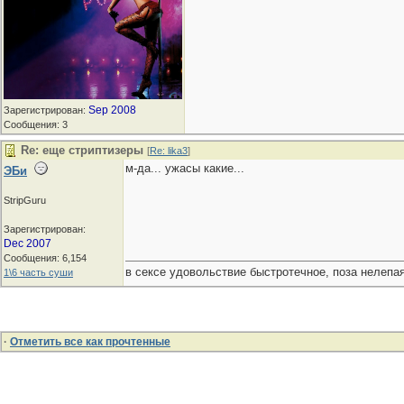
Sep 2008
Зарегистрирован:
Сообщения: 3
Re: еще стриптизеры
[
Re: lika3
]
м-да... ужасы какие...
ЭБи
StripGuru
Зарегистрирован:
Dec 2007
Сообщения: 6,154
в сексе удовольствие быстротечное, поза нелепая
1\6 часть суши
·
Отметить все как прочтенные