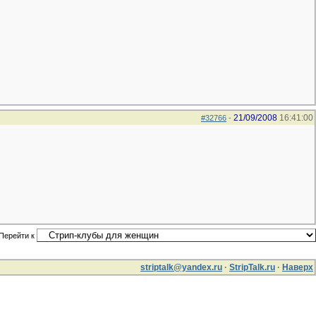
21/09/2008
16:41:00
#32766
-
Перейти к
striptalk@yandex.ru
·
StripTalk.ru
·
Наверх