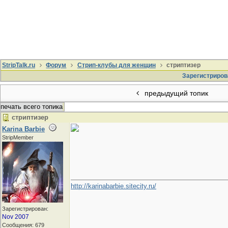
StripTalk.ru
Форум
Стрип-клубы для женщин
стриптизер
Зарегистриров
предыдущий топик
печать всего топика
стриптизер
Karina Barbie
StripMember
http://karinabarbie.sitecity.ru/
Зарегистрирован:
Nov 2007
Сообщения: 679