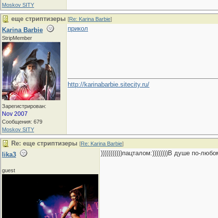
Moskov SITY
еще стриптизеры
[
Re: Karina Barbie
]
прикол
Karina Barbie
StripMember
http://karinabarbie.sitecity.ru/
Зарегистрирован:
Nov 2007
Сообщения: 679
Moskov SITY
Re: еще стриптизеры
[
Re: Karina Barbie
]
)))))))))))пацталом:))))))))В душе по-лю
lika3
guest