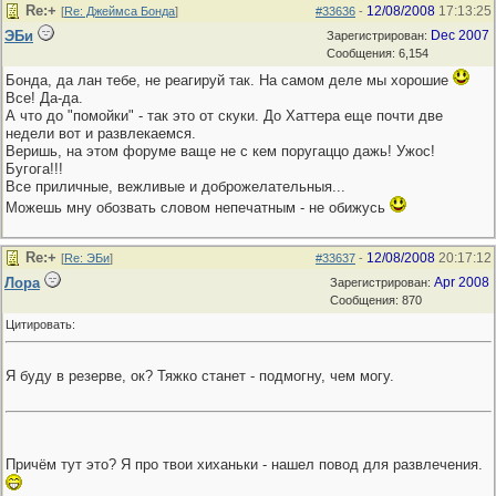
Re:+
12/08/2008
17:13:25
[
Re: Джеймса Бонда
]
#33636
-
ЭБи
Dec 2007
Зарегистрирован:
Сообщения: 6,154
Бонда, да лан тебе, не реагируй так. На самом деле мы хорошие
Все! Да-да.
А что до "помойки" - так это от скуки. До Хаттера еще почти две
недели вот и развлекаемся.
Веришь, на этом форуме ваще не с кем поругаццо дажь! Ужос!
Бугога!!!
Все приличные, вежливые и доброжелательныя...
Можешь мну обозвать словом непечатным - не обижусь
Re:+
12/08/2008
20:17:12
[
Re: ЭБи
]
#33637
-
Лора
Apr 2008
Зарегистрирован:
Сообщения: 870
Цитировать:
Я буду в резерве, ок? Тяжко станет - подмогну, чем могу.
Причём тут это? Я про твои хиханьки - нашел повод для развлечения.