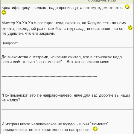
Сообщения: 9,535
Креатиффщику - велкам, надо прописацо, а потому ждем отчетов.
Мистер Ха-Ха-Ха я посещал неоднократно, на Форуме есть по нему
отчеты, последний раз я там был с год назад, впечатления - so-so...
Не удивлен, что его закрыли.
Цитировать:
До знакомства с мэтрами, искренне считал, что в стрипаках надо
вести себя только "по-тюменски"... Вот так освежило меня
--------------------------------------------------------------------------------
"По-Тюменски" это т.е направо-налево, ниче для вас дорогие вы наши
не жалко?
И мэтрам ничто человеческое не чуждо, - и они "тюменят"
периодически, но исключительно по настроению.