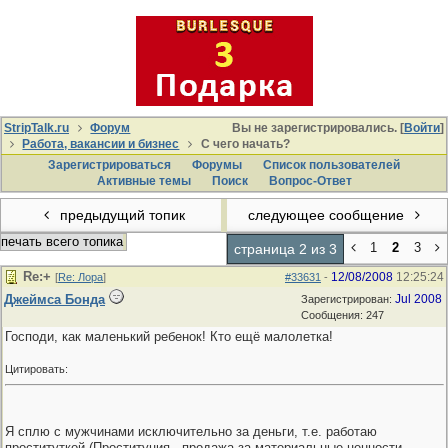
StripTalk.ru
Форум
Вы не зарегистрировались. [
Войти
]
Работа, вакансии и бизнес
С чего начать?
Зарегистрироваться
Форумы
Список пользователей
Активные темы
Поиcк
Вопрос-Ответ
предыдущий топик
следующее сообщение
печать всего топика
1
2
3
страница 2 из 3
Re:+
12/08/2008
12:25:24
[
Re: Лора
]
#33631
-
Джеймса Бонда
Jul 2008
Зарегистрирован:
Сообщения: 247
Господи, как маленький ребенок! Кто ещё малолетка!
Цитировать:
Я сплю с мужчинами исключительно за деньги, т.е. работаю
проституткой (Проституция - продажа за материальные ценности