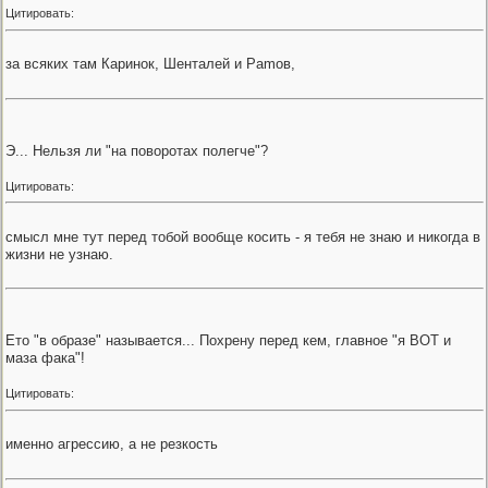
Цитировать:
за всяких там Каринок, Шенталей и Pamов,
Э... Нельзя ли "на поворотах полегче"?
Цитировать:
смысл мне тут перед тобой вообще косить - я тебя не знаю и никогда в
жизни не узнаю.
Ето "в образе" называется... Похрену перед кем, главное "я ВОТ и
маза фака"!
Цитировать:
именно агрессию, а не резкость