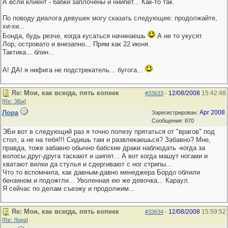
А если клиент - бабки заплочены и ниипет... Как-то так.
По поводу диалога девушек могу сказать следующее: продолжайте,
хи-хи...
Бонда, будь резче, когда кусаться начинаешь
А не то укусят
Лор, островато и внезапно... Прям как 22 июня.
Тактика... блин...
А! ДА! я нифига не подстрекатель... бугога...
Re: Мои, как всегда, пять копеек
12/08/2008
15:42:48
#33633
-
[
Re: ЭБи
]
Лора
Apr 2008
Зарегистрирован:
Сообщения: 870
ЭБи вот в следующий раз я точно полезу прятаться от "врагов" под
стол, а не на тебя!!! Сидишь там и развлекаешься? Забавно? Мне,
правда, тоже забавно обычно бабские драки наблюдать -когда за
волосы друг-друга таскают и шипят... А вот когда машут ногами и
хватают вилки да стулья и сдергивают с ног стрипы...
Что то вспомнила, как давным-давно менеджера Бордо облили
бензином и подожгли... Уволенная ею же девочка... Караул.
Я сейчас по делам съезжу и продолжим...
Re: Мои, как всегда, пять копеек
12/08/2008
15:59:52
#33634
-
[
Re: Лора
]