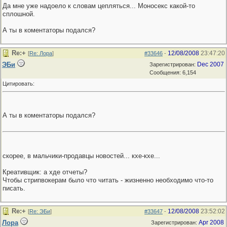
Да мне уже надоело к словам цепляться... Моносекс какой-то
сплошной.
А ты в коментаторы подался?
Re:+
12/08/2008
23:47:20
[
Re: Лора
]
#33646
-
ЭБи
Dec 2007
Зарегистрирован:
Сообщения: 6,154
Цитировать:
А ты в коментаторы подался?
скорее, в мальчики-продавцы новостей... кхе-кхе...
Креативщик: а хде отчеты?
Чтобы стрипвокерам было что читать - жизненно необходимо что-то
писать.
Re:+
12/08/2008
23:52:02
[
Re: ЭБи
]
#33647
-
Лора
Apr 2008
Зарегистрирован: