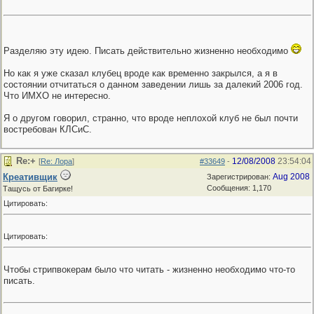
Разделяю эту идею. Писать действительно жизненно необходимо
Но как я уже сказал клубец вроде как временно закрылся, а я в
состоянии отчитаться о данном заведении лишь за далекий 2006 год.
Что ИМХО не интересно.
Я о другом говорил, странно, что вроде неплохой клуб не был почти
востребован КЛСиС.
Re:+
12/08/2008
23:54:04
[
Re: Лора
]
#33649
-
Креативщик
Aug 2008
Зарегистрирован:
Сообщения: 1,170
Тащусь от Багирке!
Цитировать:
Цитировать:
Чтобы стрипвокерам было что читать - жизненно необходимо что-то
писать.