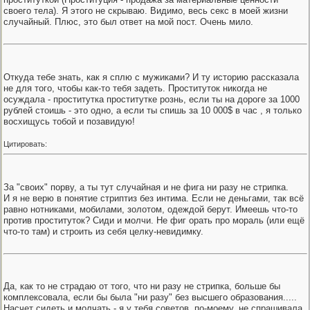
своего тела). Я этого не скрываю. Видимо, весь секс в моей жизни
случайный. Плюс, это был ответ на мой пост. Очень мило.
Откуда тебе знать, как я сплю с мужиками? И ту историю рассказала
не для того, чтобы как-то тебя задеть. Проституток никогда не
осуждала - проститутка проститутке рознь, если ты на дороге за 1000
рублей стоишь - это одно, а если ты спишь за 10 000$ в час , я только
восхищусь тобой и позавидую!
Цитировать:
За "своих" порву, а ты тут случайная и не фига ни разу не стрипка.
И я не верю в понятие стриптиз без интима. Если не деньгами, так всё
равно нотниками, мобилами, золотом, одеждой берут. Имеешь что-то
против проституток? Сиди и молчи. Не фиг орать про мораль (или ещё
что-то там) и строить из себя целку-невидимку.
Да, как то не страдаю от того, что ни разу не стрипка, больше бы
комплексовала, если бы была "ни разу" без высшего образования.....
Насчет сидеть и молчать - я у тебя советов, по-моему, не спрашивала