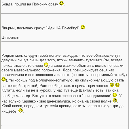
Бонда, пошли на Помойку сразу
.
Либрыч, посылаю сразу: "Иди НА Помойку!"
Цитировать:
Родная моя, следуя твоей логике, выходит, что все обитающие тут
девушки пишут лишь для того, чтобы заманить тутошних (гы, всегда
прикалывало это слово
) в свои жаркие объятия с целью поправки
своего материального положения. Лора позиционирует себя как
независимая и состоявшаяся личность (резкость - непременый атрибут
), ты косишь под молодую-неопытную, но сильно желающую стать
настоящей стрипкой, Pam вообще всех в приват приглашает
.
КСтати, если ты не в курсах, у нас тут еще Шанталь есть, так она
вообще манагер. Вот уж кто заинтересован в "приподнисинии"
. У
нас только Каринко - звезда-незабудка, но она на своей волне
.
Юзай поиск, перед кем тут себя преподностить - сплошные упыри да
нищеебы
.