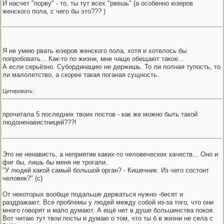
И насчет "порву" - то, ты тут всех "рвешь" (а особенно юзеров
женского пола, с чего бы это??? )
Я не умею рвать юзеров женского пола, хотя и хотелось бы
попробовать... Как-то по жизни, мне чаще обещают такое...
А если серьёзно. Субординацию не держишь. То ли полная тупость, то
ли малолетство, а скорее такая поганая сущность.
Цитировать:
прочитала 5 последних твоих постов - как же можно быть такой
людоненавистницей???!
Это не ненависть, а неприятие каких-то человеческих качеств... Оно и
фиг бы, лишь бы меня не трогали.
"У людей какой самый большой орган? - Кишечник. Из чего состоит
человек?" (с)
От некоторых вообще подальше держаться нужно -бесят и
раздражают. Все проблемы у людей между собой из-за того, что они
много говорят и мало думают. А ещё нет в душе большинства покоя.
Вот читаю тут твои посты и думаю о том, что ты б в жизни не села с