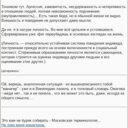
Точняком тут. Аргессия, хамовитость, несдержанность и нетерпимость
в отношении людей, полная невозможность подчинения
(неуправляемость)... Есть такая беда, но в обычной жизни не видно.
Внешность и поведение не допускают даже мысли.
Да не, я в натуре личность. Во мне всё цельное и устоявшееся.
Сформирована уже -фиг переубедишь в основных взглядах на жизнь.
(Личность — относительно устойчивая система поведения индивида,
построенная прежде всего на основе включенности в социальный
контекст. Стержневым образованием личности является самооценка,
которая строится на оценках индивида другими людьми и его
оценивании этих других.)
Цитировать:
Ой, веришь, аналогичная ситуация - из вышенаписанного тобой
"манагер" - уже и в Википедию лазила, и в толковый словарь Ожегова
- нигде нет , так и не поняла , что же может это быть, даже, исходя из
общего смысла....
Это вам не буряк собирать - Московская терминология...
Не зови меня манагером.