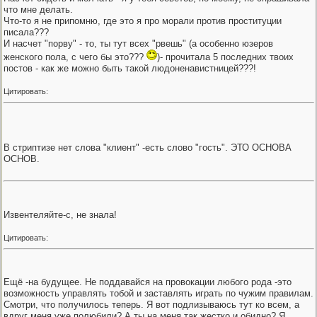
что мне делать.
Что-то я не припомню, где это я про морали против проституции
писала???
И насчет "порву" - то, ты тут всех "рвешь" (а особенно юзеров
женского пола, с чего бы это???
)- прочитала 5 последних твоих
постов - как же можно быть такой людоненавистницей???!
Цитировать:
В стриптизе нет слова "клиент" -есть слово "гость". ЭТО ОСНОВА
ОСНОВ.
Извентеляйте-с, не знала!
Цитировать:
Ещё -на будущее. Не поддавайся на провокации любого рода -это
возможность управлять тобой и заставлять играть по чужим правилам.
Смотри, что получилось теперь. Я вот подлизываюсь тут ко всем, а
вдруг меня уже полюбили? А ты на меня так жестко и обидно? Я