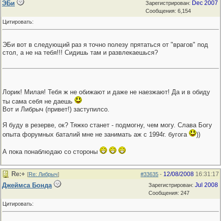
ЭБи
Dec 2007
Зарегистрирован:
Сообщения: 6,154
Цитировать:
ЭБи вот в следующий раз я точно полезу прятаться от "врагов" под
стол, а не на тебя!!! Сидишь там и развлекаешься?
Лорик! Милая! Тебя ж не обижают и даже не наезжают! Да и в обиду
ты сама себя не даешь
Вот и Либрыч (привет!) заступилсо.
Я буду в резерве, ок? Тяжко станет - подмогну, чем могу. Слава Богу
опыта форумных баталий мне не занимать аж с 1994г. бугога
))
А пока понаблюдаю со стороны
Re:+
12/08/2008
16:31:17
[
Re: Либрыч
]
#33635
-
Джеймса Бонда
Jul 2008
Зарегистрирован:
Сообщения: 247
Цитировать: