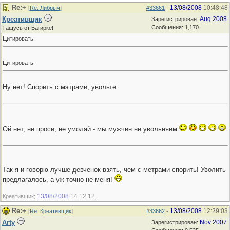
Re:+
13/08/2008
10:48:48
[
Re: Либрыч
]
#33661
-
Креативщик
Aug 2008
Зарегистрирован:
Сообщения: 1,170
Тащусь от Багирке!
Цитировать:
Цитировать:
Ну нет! Спорить с мэтрами, увольте
Ой нет, не проси, не умоляй - мы мужчин не увольняем
.
Так я и говорю лучше девченок взять, чем с метрами спорить! Уволить
предлагалось, а уж точно не меня!
13/08/2008
14:12:12
Креативщик;
.
Re:+
13/08/2008
12:29:03
[
Re: Креативщик
]
#33662
-
Arty
Nov 2007
Зарегистрирован: