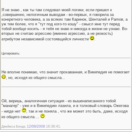
Я не знаю , как ты там следовал моей логики, если пришел к
,совершенно, нелогичным выводам - во-первых, я говорила за
конкретного человека, а за всяких там Каринок, Шенталей и Pamов, а
уж тем более, что я "тут под кого-то кошу" - смысл мне тут перед
тобой вообще косить - я тебя не знаю и никогда в жизни не узнаю. Во-
вторых не считаю агрессию (именно агрессию, а не резкость)
атрибутом независимой состоявщейся личности
.
Цитировать:
Не вполне понимаю, что значит прохаванная, и Википедия не помогает
, но, исходя из общего смысла...
Ой, веришь, аналогичная ситуация - из вышенаписанного тобой
"манагер" - уже и в Википедию лазила, и в толковый словарь Ожегова
- нигде нет
, так и не поняла , что же может это быть, даже, исходя
из общего смысла....
12/08/2008
16:36:41
Джеймса Бонда;
.