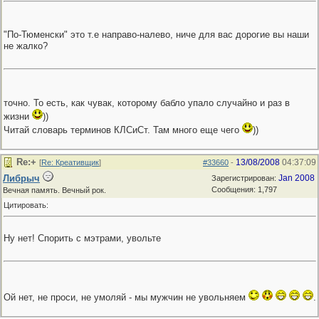
"По-Тюменски" это т.е направо-налево, ниче для вас дорогие вы наши
не жалко?
точно. То есть, как чувак, которому бабло упало случайно и раз в
жизни
))
Читай словарь терминов КЛСиСт. Там много еще чего
))
Re:+
13/08/2008
04:37:09
[
Re: Креативщик
]
#33660
-
Либрыч
Jan 2008
Зарегистрирован:
Сообщения: 1,797
Вечная память. Вечный рок.
Цитировать:
Ну нет! Спорить с мэтрами, увольте
Ой нет, не проси, не умоляй - мы мужчин не увольняем
.