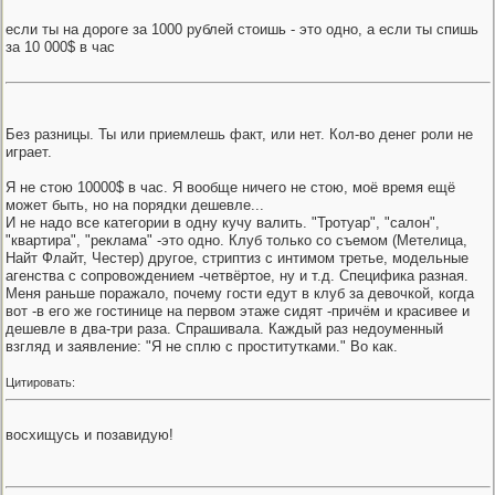
если ты на дороге за 1000 рублей стоишь - это одно, а если ты спишь
за 10 000$ в час
Без разницы. Ты или приемлешь факт, или нет. Кол-во денег роли не
играет.
Я не стою 10000$ в час. Я вообще ничего не стою, моё время ещё
может быть, но на порядки дешевле...
И не надо все категории в одну кучу валить. "Тротуар", "салон",
"квартира", "реклама" -это одно. Клуб только со съемом (Метелица,
Найт Флайт, Честер) другое, стриптиз с интимом третье, модельные
агенства с сопровождением -четвёртое, ну и т.д. Специфика разная.
Меня раньше поражало, почему гости едут в клуб за девочкой, когда
вот -в его же гостинице на первом этаже сидят -причём и красивее и
дешевле в два-три раза. Спрашивала. Каждый раз недоуменный
взгляд и заявление: "Я не сплю с проститутками." Во как.
Цитировать:
восхищусь и позавидую!