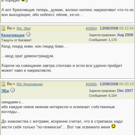
в порядке
))
А вот Креативщик теперь, думаю, воленс-ноленс накреативит что-то из
вон выходящее, ибо ноблесс оближ, хе-хе...
Re:+
13/08/2008
00:15:54
[
Re: ЭБи
]
#33654
-
Креативщик
Aug 2008
Зарегистрирован:
Сообщения: 1,170
Тащусь от Багирке!
Квод лицед иови, нон лицед бови...
...квод эрат демонстрандум.
Короче на совещание завтра сползаю и если все удачно пройдет
может чаво и накреативлю.
Re:+
13/08/2008
00:20:10
[
Re: Креативщик
]
#33655
-
ЭБи
Dec 2007
Зарегистрирован:
Сообщения: 6,154
ожидаем-с...
ибо каждое новое мнение интересно и освежает собственные
взгляды...
До знакомства с мэтрами, искренне считал, что в стрипаках надо
вести себя только "по-тюменски"... Вот так освежило меня