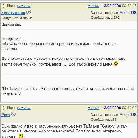
Re:+
13/08/2008
00:28:45
[
Re: ЭБи
]
#33656
-
Креативщик
Aug 2008
Зарегистрирован:
Сообщения: 1,170
Тащусь от Багирке!
Цитировать:
ожидаем-с...
ибо каждое новое мнение интересно и освежает собственные
взгляды...
До знакомства с мэтрами, искренне считал, что в стрипаках надо
вести себя только "по-тюменски"... Вот так освежило меня
"По-Тюменски" это т.е направо-налево, ниче для вас дорогие вы наши
не жалко?
Re:+
13/08/2008
00:32:09
[
Re: ЭБи
]
#33657
-
Pam
Aug 2008
Зарегистрирован:
Сообщения: 186
Эби, жалко у вас в зарубежных клубах нет Тайланд "Galaxy" я там
работала и многое бы могла написать! Если кому то интересно,
конечно!