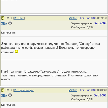
Re:+
13/08/2008
00:39:28
[
Re: Pam
]
#33658
-
ЭБи
Dec 2007
Зарегистрирован:
Сообщения: 6,154
Цитировать:
Эби, жалко у вас в зарубежных клубах нет Тайланд "Galaxy" я там
работала и многое бы могла написать! Если кому то интересно,
конечно!
Пэм! Так пиши! В разделе "закордонье". Будет интересно.
Там пишут именно о закордонных стрипаках. И отчетов довольно
много.
Re:+
13/08/2008
00:40:48
[
Re: Креативщик
]
#33659
-
ЭБи
Dec 2007
Зарегистрирован:
Сообщения: 6,154
Цитировать: