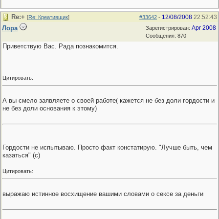
Re:+
12/08/2008
22:52:43
[
Re: Креативщик
]
#33642
-
Лора
Apr 2008
Зарегистрирован:
Сообщения: 870
Приветствую Вас. Рада познакомится.
Цитировать:
А вы смело заявляете о своей работе( кажется не без доли гордости и
не без доли основания к этому)
Гордости не испытываю. Просто факт констатирую. "Лучше быть, чем
казаться" (с)
Цитировать:
выражаю истинное восхищение вашими словами о сексе за деньги