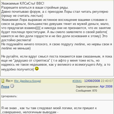
Уважаемые КЛСиСты! ВВС!
Разрешите влиться в ваши стройные ряды.
Давно почитываю форум, а с приходом Лоры стал читать регулярно
(прошу не считать лестью)
Уважаемая Лора выражаю истинное восхищение вашими словами о
сексе за деньги, большинство девушек тянет из мужей деньги, мало,
что предлагая взамен((((( и никогда они не признаются, что их занятие
будет похлеще проституции. А вы смело заявляете о своей работе(
кажется не без доли гордости и не без доли основания к этому) Это
достойно респекта!
Не подумайте ничего плохого, я свою подругу люблю, но нервы свои я
люблю не меньше)
Не ругайте, если вдруг смысл поста покажется вам смазанным, я пока
еще не "дедушко от стрептиса" ( т.е афто у меня тоже есть, но
надеюсь не такое недешевое, как у великого и всемогущего Arty, а то
неудобно получится)
Re:+
12/08/2008
22:40:07
[
Re: Джеймса Бонда
]
#33641
-
Лора
Apr 2008
Зарегистрирован:
Сообщения: 870
Цитировать:
Я не знаю , как ты там следовал моей логики, если пришел к
,совершенно, нелогичным выводам -