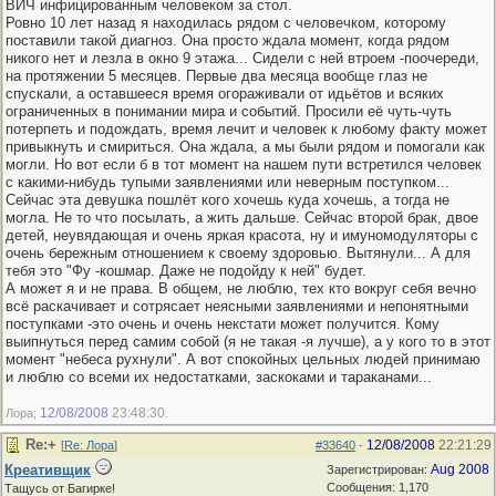
ВИЧ инфицированным человеком за стол.
Ровно 10 лет назад я находилась рядом с человечком, которому
поставили такой диагноз. Она просто ждала момент, когда рядом
никого нет и лезла в окно 9 этажа... Сидели с ней втроем -поочереди,
на протяжении 5 месяцев. Первые два месяца вообще глаз не
спускали, а оставшееся время огораживали от идьётов и всяких
ограниченных в понимании мира и событий. Просили её чуть-чуть
потерпеть и подождать, время лечит и человек к любому факту может
привыкнуть и смириться. Она ждала, а мы были рядом и помогали как
могли. Но вот если б в тот момент на нашем пути встретился человек
с какими-нибудь тупыми заявлениями или неверным поступком...
Сейчас эта девушка пошлёт кого хочешь куда хочешь, а тогда не
могла. Не то что посылать, а жить дальше. Сейчас второй брак, двое
детей, неувядающая и очень яркая красота, ну и имуномодуляторы с
очень бережным отношением к своему здоровью. Вытянули... А для
тебя это "Фу -кошмар. Даже не подойду к ней" будет.
А может я и не права. В общем, не люблю, тех кто вокруг себя вечно
всё раскачивает и сотрясает неясными заявлениями и непонятными
поступками -это очень и очень некстати может получится. Кому
выипнуться перед самим собой (я не такая -я лучше), а у кого то в этот
момент "небеса рухнули". А вот спокойных цельных людей принимаю
и люблю со всеми их недостатками, заскоками и тараканами...
12/08/2008
23:48:30
Лора;
.
Re:+
12/08/2008
22:21:29
[
Re: Лора
]
#33640
-
Креативщик
Aug 2008
Зарегистрирован:
Сообщения: 1,170
Тащусь от Багирке!