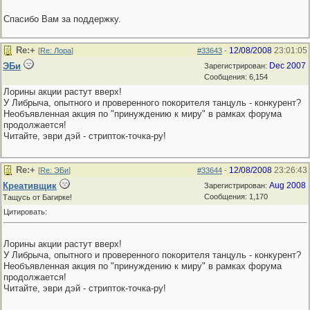
Спасибо Вам за поддержку.
Re:+
12/08/2008
23:01:05
[
Re: Лора
]
#33643
-
ЭБи
Dec 2007
Зарегистрирован:
Сообщения: 6,154
Лорины акции растут вверх!
У Либрыча, опытного и проверенного покорителя танцуль - конкурент?
Необъявленная акция по "принуждению к миру" в рамках форума
продолжается!
Читайте, эври дэй - стрипток-точка-ру!
Re:+
12/08/2008
23:26:43
[
Re: ЭБи
]
#33644
-
Креативщик
Aug 2008
Зарегистрирован:
Сообщения: 1,170
Тащусь от Багирке!
Цитировать:
Лорины акции растут вверх!
У Либрыча, опытного и проверенного покорителя танцуль - конкурент?
Необъявленная акция по "принуждению к миру" в рамках форума
продолжается!
Читайте, эври дэй - стрипток-точка-ру!