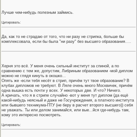
Лучше чем-нибудь полезным займись.
Цитировать:
Да, как то не страдаю от того, что ни разу не стрипка, больше бы
комплексовала, если бы была "ни разу" без высшего образования.....
Херня это всё. У меня очень сильный институт за спиной, а по
сравнению с тем же, допустим, Либриным образованием -мой диплом
можно не глядя кинуть в окошко...
Опять же -если тебя несёт в стрип, причём тут твое образование? В
клубах дипломов не требуют. В Ляле очень много Москвичек, причём
одна вышка есть почти у всех. У некоторых две. И что? Ничего.
А кричать, что я в стрипе случайно -вот у меня тут диплом (да ещё
какой-нибудь неясный и даже не Госучреждения, а платного института
или бывшего техникума-ПТУ (не беру в расчет второго высшего)) себя
не уважать. Ты или делом занимайся, или вые...йся где-нибудь там,
кому это интересно посмотреть.
Цитировать: