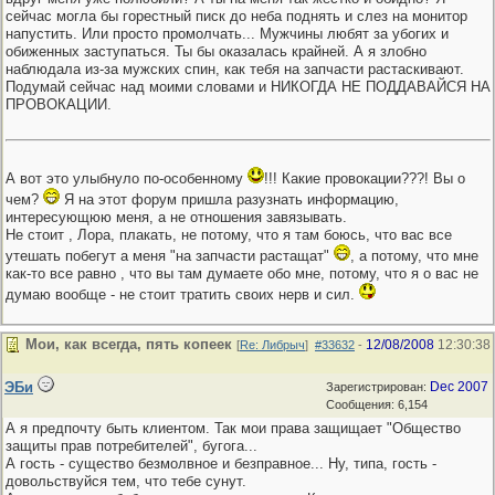
сейчас могла бы горестный писк до неба поднять и слез на монитор
напустить. Или просто промолчать... Мужчины любят за убогих и
обиженных заступаться. Ты бы оказалась крайней. А я злобно
наблюдала из-за мужских спин, как тебя на запчасти растаскивают.
Подумай сейчас над моими словами и НИКОГДА НЕ ПОДДАВАЙСЯ НА
ПРОВОКАЦИИ.
А вот это улыбнуло по-особенному
!!! Какие провокации???! Вы о
чем?
Я на этот форум пришла разузнать информацию,
интересующюю меня, а не отношения завязывать.
Не стоит , Лора, плакать, не потому, что я там боюсь, что вас все
утешать побегут а меня "на запчасти растащат"
, а потому, что мне
как-то все равно , что вы там думаете обо мне, потому, что я о вас не
думаю вообще - не стоит тратить своих нерв и сил.
Мои, как всегда, пять копеек
12/08/2008
12:30:38
[
Re: Либрыч
]
#33632
-
ЭБи
Dec 2007
Зарегистрирован:
Сообщения: 6,154
А я предпочту быть клиентом. Так мои права защищает "Общество
защиты прав потребителей", бугога...
А гость - существо безмолвное и безправное... Ну, типа, гость -
довольствуйся тем, что тебе сунут.