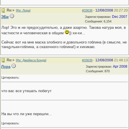
Re:+
12/08/2008
20:27:20
[
Re: Лора
]
#33638
-
ЭБи
Dec 2007
Зарегистрирован:
Сообщения: 6,154
Лор! Это ж не предосудительно, а даже азартно. Такова натура моя, в
частности и человеческая в общем
)) хи-хи...
Сейчас вот на мне маска злобного и довольного гоблина (в смысле, не
танцульки-гоблина, а сказочного гоблина!) и хихикаю.
Re:+
12/08/2008
21:48:13
[
Re: Джеймса Бонда
]
#33639
-
Лора
Apr 2008
Зарегистрирован:
Сообщения: 870
Цитировать:
что вас все утешать побегут
На вы что ли уже перешли...
Цитировать: