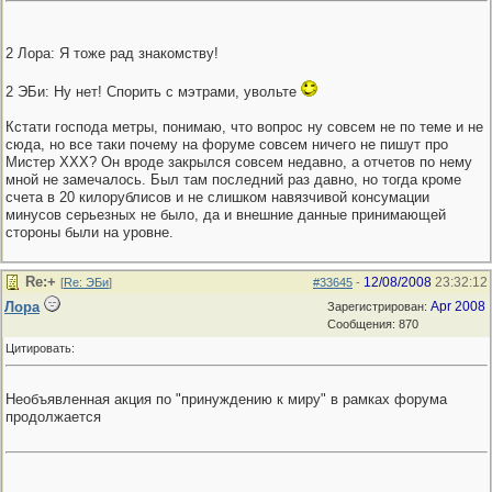
2 Лора: Я тоже рад знакомству!
2 ЭБи: Ну нет! Спорить с мэтрами, увольте
Кстати господа метры, понимаю, что вопрос ну совсем не по теме и не
сюда, но все таки почему на форуме совсем ничего не пишут про
Мистер ХХХ? Он вроде закрылся совсем недавно, а отчетов по нему
мной не замечалось. Был там последний раз давно, но тогда кроме
счета в 20 килорублисов и не слишком навязчивой консумации
минусов серьезных не было, да и внешние данные принимающей
стороны были на уровне.
Re:+
12/08/2008
23:32:12
[
Re: ЭБи
]
#33645
-
Лора
Apr 2008
Зарегистрирован:
Сообщения: 870
Цитировать:
Необъявленная акция по "принуждению к миру" в рамках форума
продолжается