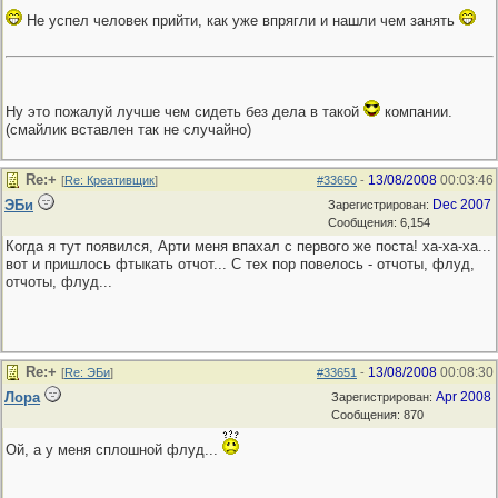
Не успел человек прийти, как уже впрягли и нашли чем занять
Ну это пожалуй лучше чем сидеть без дела в такой
компании.
(смайлик вставлен так не случайно)
Re:+
13/08/2008
00:03:46
[
Re: Креативщик
]
#33650
-
ЭБи
Dec 2007
Зарегистрирован:
Сообщения: 6,154
Когда я тут появился, Арти меня впахал с первого же поста! ха-ха-ха...
вот и пришлось фтыкать отчот... С тех пор повелось - отчоты, флуд,
отчоты, флуд...
Re:+
13/08/2008
00:08:30
[
Re: ЭБи
]
#33651
-
Лора
Apr 2008
Зарегистрирован:
Сообщения: 870
Ой, а у меня сплошной флуд...