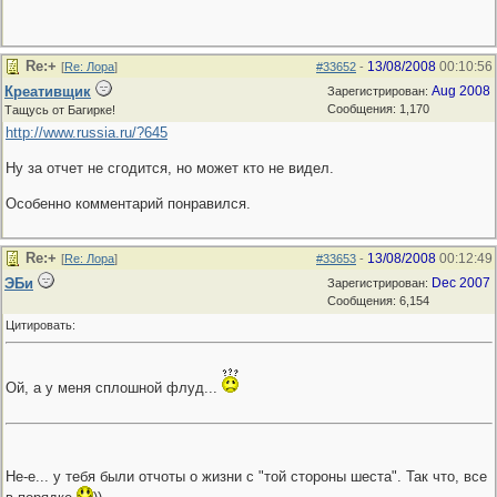
Re:+
13/08/2008
00:10:56
[
Re: Лора
]
#33652
-
Креативщик
Aug 2008
Зарегистрирован:
Сообщения: 1,170
Тащусь от Багирке!
http://www.russia.ru/?645
Ну за отчет не сгодится, но может кто не видел.
Особенно комментарий понравился.
Re:+
13/08/2008
00:12:49
[
Re: Лора
]
#33653
-
ЭБи
Dec 2007
Зарегистрирован:
Сообщения: 6,154
Цитировать:
Ой, а у меня сплошной флуд...
Не-е... у тебя были отчоты о жизни с "той стороны шеста". Так что, все