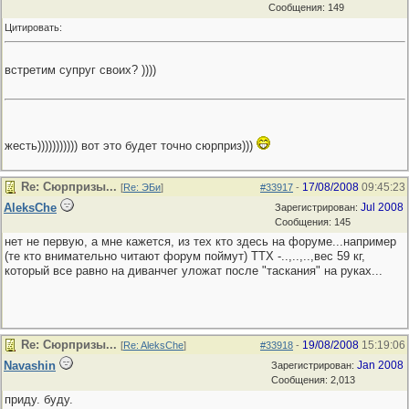
Сообщения: 149
Цитировать:
встретим супруг своих? ))))
жесть))))))))))) вот это будет точно сюрприз)))
Re: Сюрпризы...
17/08/2008
09:45:23
[
Re: ЭБи
]
#33917
-
AleksChe
Jul 2008
Зарегистрирован:
Сообщения: 145
нет не первую, а мне кажется, из тех кто здесь на форуме...например
(те кто внимательно читают форум поймут) ТТХ -..,..,..,вес 59 кг,
который все равно на диванчег уложат после "таскания" на руках...
Re: Сюрпризы...
19/08/2008
15:19:06
[
Re: AleksChe
]
#33918
-
Navashin
Jan 2008
Зарегистрирован:
Сообщения: 2,013
приду. буду.