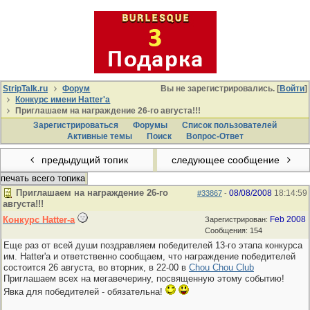
StripTalk.ru
Форум
Вы не зарегистрировались. [
Войти
]
Конкурс имени Hatter'a
Приглашаем на награждение 26-го августа!!!
Зарегистрироваться
Форумы
Список пользователей
Активные темы
Поиcк
Вопрос-Ответ
предыдущий топик
следующее сообщение
печать всего топика
Приглашаем на награждение 26-го
08/08/2008
18:14:59
#33867
-
августа!!!
Конкурс Hatter-a
Feb 2008
Зарегистрирован:
Сообщения: 154
Еще раз от всей души поздравляем победителей 13-го этапа конкурса
им. Hatter'a и ответственно сообщаем, что награждение победителей
состоится 26 августа, во вторник, в 22-00 в
Chou Chou Club
Приглашаем всех на мегавечерину, посвященную этому событию!
Явка для победителей - обязательна!