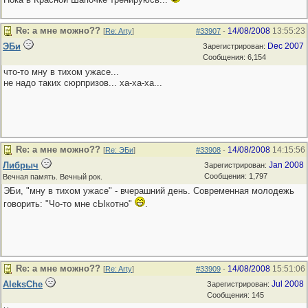
Re: а мне можно??
14/08/2008
13:55:23
[
Re: Arty
]
#33907
-
ЭБи
Dec 2007
Зарегистрирован:
Сообщения: 6,154
что-то мну в тихом ужасе...
не надо таких сюрпризов... ха-ха-ха...
Re: а мне можно??
14/08/2008
14:15:56
[
Re: ЭБи
]
#33908
-
Либрыч
Jan 2008
Зарегистрирован:
Сообщения: 1,797
Вечная память. Вечный рок.
ЭБи, "мну в тихом ужасе" - вчерашний день. Современная молодежь
говорить: "Чо-то мне сЫкотно"
.
Re: а мне можно??
14/08/2008
15:51:06
[
Re: Arty
]
#33909
-
AleksChe
Jul 2008
Зарегистрирован:
Сообщения: 145