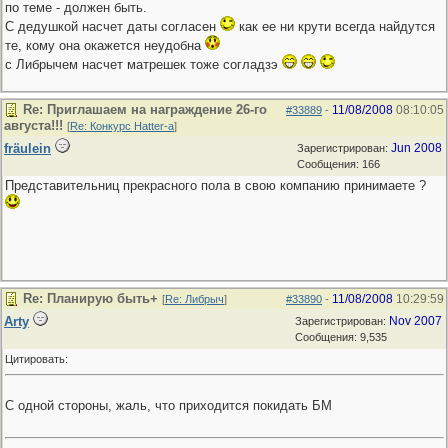
по теме - должен быть.
С дедушкой насчет даты согласен
как ее ни крути всегда найдутся
те, кому она окажется неудобна
с Либрычем насчет матрешек тоже согладзэ
Re: Приглашаем на награждение 26-го
11/08/2008
08:10:05
#33889
-
августа!!!
[
Re: Конкурс Hatter-a
]
fräulein
Jun 2008
Зарегистрирован:
Сообщения: 166
Представительниц прекрасного пола в свою компанию принимаете ?
Re: Планирую быть+
11/08/2008
10:29:59
[
Re: Либрыч
]
#33890
-
Arty
Nov 2007
Зарегистрирован:
Сообщения: 9,535
Цитировать:
С одной стороны, жаль, что приходится покидать БМ