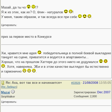
Мазай, да ты чо
!?
Я ж из этих, как их? О, блин - натуралов
!
У меня, таким образом, и так всегда все при себе
.
Цитировать:
приз за первое место в Конкурсе
Хм, нравится мне идея
: победительница в полной боевой выкладкке
танцует на сцене, приватится и водится в апартаменты...
Хорошо, что на прошлом Хаттере до этого никто не додумался
. Хотя, наверняка, ЭБи и в этом качестве выглядел бы естественно
и гармонично
.
Re: Аха, вот так все и начинается+
21/08/2008
13:55:05
#33926
-
[
Re: Либрыч
]
Mazai
Dec 2007
Зарегистрирован:
Сообщения: 2,000
StripWalker
Цитировать: