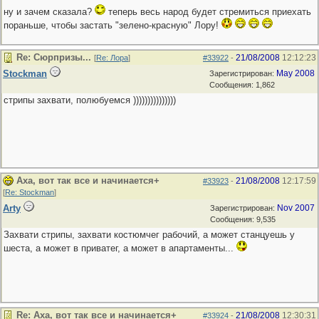
ну и зачем сказала?
теперь весь народ будет стремиться приехать
пораньше, чтобы застать "зелено-красную" Лору!
Re: Сюрпризы...
21/08/2008
12:12:23
[
Re: Лора
]
#33922
-
Stockman
May 2008
Зарегистрирован:
Сообщения: 1,862
стрипы захвати, полюбуемся )))))))))))))))
Аха, вот так все и начинается+
21/08/2008
12:17:59
#33923
-
[
Re: Stockman
]
Arty
Nov 2007
Зарегистрирован:
Сообщения: 9,535
Захвати стрипы, захвати костюмчег рабочий, а может станцуешь у
шеста, а может в приватег, а может в апартаменты...
Re: Аха, вот так все и начинается+
21/08/2008
12:30:31
#33924
-