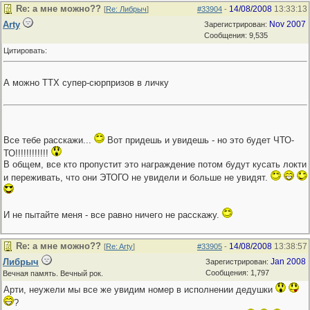
Re: а мне можно??
14/08/2008
13:33:13
[
Re: Либрыч
]
#33904
-
Arty
Nov 2007
Зарегистрирован:
Сообщения: 9,535
Цитировать:
А можно ТТХ супер-сюрпризов в личку
Все тебе расскажи...
Вот придешь и увидешь - но это будет ЧТО-
ТО!!!!!!!!!!!!
В общем, все кто пропустит это награждение потом будут кусать локти
и переживать, что они ЭТОГО не увидели и больше не увидят.
И не пытайте меня - все равно ничего не расскажу.
Re: а мне можно??
14/08/2008
13:38:57
[
Re: Arty
]
#33905
-
Либрыч
Jan 2008
Зарегистрирован:
Сообщения: 1,797
Вечная память. Вечный рок.
Арти, неужели мы все же увидим номер в исполнении дедушки
?