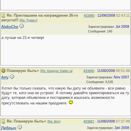
Re: Приглашаем на награждение 26-го
11/08/2008
02:43:11
#33885
-
августа!!!
[
Re: Турист
]
AleksChe
Jul 2008
Зарегистрирован:
Сообщения: 145
а лучше на 21-е четверг
Планирую быть+
11/08/2008
06:51:48
[
Re: Конкурс Hatter-a
]
#33886
-
Arty
Nov 2007
Зарегистрирован:
Сообщения: 9,535
Хотел бы только сказать, что какую бы дату не объявили - все равно
будут те, кого она не устроит. А потому давайте ориентироваться на ту
дату, которая объявлена и постараемся изыскать возможности
присутствовать на нашем празднеге.
Re: Планирую быть+
11/08/2008
07:37:49
[
Re: Arty
]
#33887
-
Либрыч
Jan 2008
Зарегистрирован: