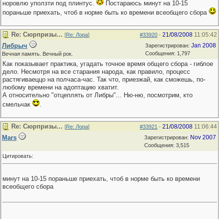
норовлю уползти под плинтус.
Постараюсь минут на 10-15
пораньше приехать, чтоб в норме быть ко времени всеобщего сбора
Re: Сюрпризы...
21/08/2008
11:05:42
[
Re: Лора
]
#33920
-
Либрыч
Jan 2008
Зарегистрирован:
Сообщения: 1,797
Вечная память. Вечный рок.
Как показывает практика, угадать точное время общего сбора - гиблое
дело. Несмотря на все старания народа, как правило, процесс
растягиваеццо на полчаса-час. Так что, приезжай, как сможешь, по-
любому времени на адоптацию хватит.
А относительно "отцеплять от Либры"... Ню-ню, посмотрим, кто
смельчак
.
Re: Сюрпризы...
21/08/2008
11:06:44
[
Re: Лора
]
#33921
-
Mars
Nov 2007
Зарегистрирован:
Сообщения: 3,515
Цитировать:
минут на 10-15 пораньше приехать, чтоб в норме быть ко времени
всеобщего сбора