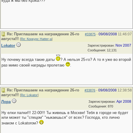
куда ж мы без Крэка???
Re: Приглашаем на награждение 26-го
09/08/2008
11:46:07
#33875
-
августа!!!
[
Re: Конкурс Hatter-a
]
Lokator
Nov 2007
Зарегистрирован:
Сообщения: 12,131
Ну почему всегда такие даты
? А нельзя 25-го? А то я уже во второй
раз мимо своей награды пролетаю
.
Re: Приглашаем на награждение 26-го
09/08/2008
12:38:58
#33876
-
августа!!!
[
Re: Lokator
]
Лора
Apr 2008
Зарегистрирован:
Сообщения: 870
Ну елки палки!!! 22-00!!! Ты живешь в Москве! Тебя в городе не будет
или может ты "спецом" "ныкаешься" от всех? Господа, кто лично
знаком с Lokatorом?