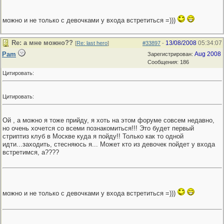
можно и не только с девочками у входа встретиться =)))
Re: а мне можно??
13/08/2008
05:34:07
[
Re: last hero
]
#33897
-
Pam
Aug 2008
Зарегистрирован:
Сообщения: 186
Цитировать:
Цитировать:
Ой , а можно я тоже прийду, я хоть на этом форуме совсем недавно,
но очень хочется со всеми познакомиться!!! Это будет первый
стриптиз клуб в Москве куда я пойду!! Только как то одной
идти...заходить, стесняюсь я... Может кто из девочек пойдет у входа
встретимся, а????
можно и не только с девочками у входа встретиться =)))