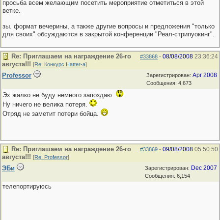
просьба всем желающим посетить мероприятие отметиться в этой
ветке.
зы. формат вечерины, а также другие вопросы и предложения "только
для своих" обсуждаются в закрытой конференции "Реал-стрипуокинг".
Re: Приглашаем на награждение 26-го
08/08/2008
23:36:24
#33868
-
августа!!!
[
Re: Конкурс Hatter-a
]
Professor
Apr 2008
Зарегистрирован:
Сообщения: 4,673
Эх жалко не буду немного запоздаю.
Ну ничего не велика потеря.
Отряд не заметит потери бойца.
Re: Приглашаем на награждение 26-го
09/08/2008
05:50:50
#33869
-
августа!!!
[
Re: Professor
]
ЭБи
Dec 2007
Зарегистрирован:
Сообщения: 6,154
телепортируюсь