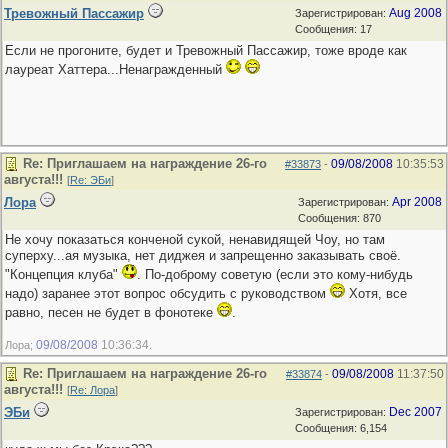
Тревожный Пассажир
Aug 2008
Зарегистрирован:
Сообщения: 17
Если не прогоните, будет и Тревожный Пассажир, тоже вроде как
лауреат Хаттера...Ненагражденный
Re: Приглашаем на награждение 26-го
09/08/2008
10:35:53
#33873
-
августа!!!
[
Re: ЭБи
]
Лора
Apr 2008
Зарегистрирован:
Сообщения: 870
Не хочу показаться конченой сукой, ненавидящей Чоу, но там
суперху...ая музыка, нет диджея и запрещенно заказывать своё.
"Концепция клуба"
. По-доброму советую (если это кому-нибудь
надо) заранее этот вопрос обсудить с руководством
Хотя, все
равно, песен не будет в фонотеке
.
09/08/2008
10:36:34
Лора;
.
Re: Приглашаем на награждение 26-го
09/08/2008
11:37:50
#33874
-
августа!!!
[
Re: Лора
]
ЭБи
Dec 2007
Зарегистрирован:
Сообщения: 6,154