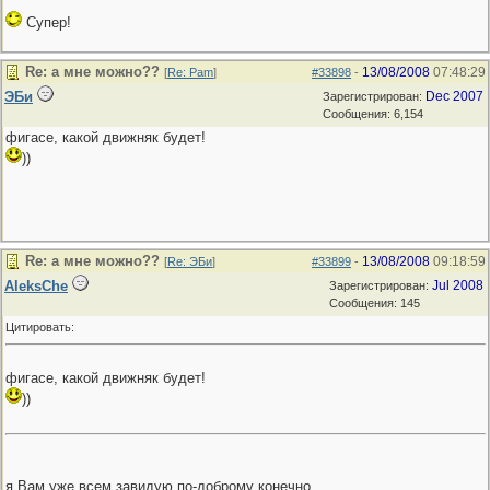
Супер!
Re: а мне можно??
13/08/2008
07:48:29
[
Re: Pam
]
#33898
-
ЭБи
Dec 2007
Зарегистрирован:
Сообщения: 6,154
фигасе, какой движняк будет!
))
Re: а мне можно??
13/08/2008
09:18:59
[
Re: ЭБи
]
#33899
-
AleksChe
Jul 2008
Зарегистрирован:
Сообщения: 145
Цитировать:
фигасе, какой движняк будет!
))
я Вам уже всем завидую по-доброму конечно