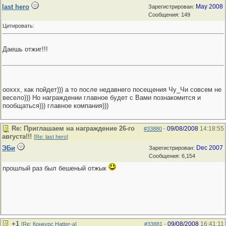
last hero
May 2008
Зарегистрирован:
Сообщения: 149
Цитировать:
Даешь отжиг!!!
ооххх, как пойдет))) а то после недавнего посещения Чу_Чи совсем не
весело))) Но награждении главное будет с Вами познакомится и
пообщаться))) главное компания)))
Re: Приглашаем на награждение 26-го
09/08/2008
14:18:55
#33880
-
августа!!!
[
Re: last hero
]
ЭБи
Dec 2007
Зарегистрирован:
Сообщения: 6,154
прошлый раз был бешеный отжык
+1
09/08/2008
16:41:11
[
Re: Конкурс Hatter-a
]
#33881
-