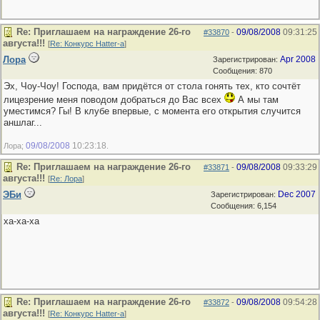
Re: Приглашаем на награждение 26-го
09/08/2008
09:31:25
#33870
-
августа!!!
[
Re: Конкурс Hatter-a
]
Лора
Apr 2008
Зарегистрирован:
Сообщения: 870
Эх, Чоу-Чоу! Господа, вам придётся от стола гонять тех, кто сочтёт
лицезрение меня поводом добраться до Вас всех
А мы там
уместимся? Гы! В клубе впервые, с момента его открытия случится
аншлаг...
09/08/2008
10:23:18
Лора;
.
Re: Приглашаем на награждение 26-го
09/08/2008
09:33:29
#33871
-
августа!!!
[
Re: Лора
]
ЭБи
Dec 2007
Зарегистрирован:
Сообщения: 6,154
ха-ха-ха
Re: Приглашаем на награждение 26-го
09/08/2008
09:54:28
#33872
-
августа!!!
[
Re: Конкурс Hatter-a
]