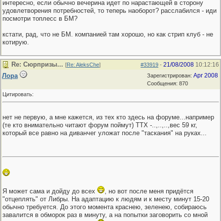
интересно, если обычно вечерина идет по нарастающей в сторону
удовлетворения потребностей, то теперь наоборот? расслабился - иди
посмотри топлесс в БМ?
кстати, рад, что не БМ. компанией там хорошо, но как стрип клуб - не
котирую.
Re: Сюрпризы...
21/08/2008
10:12:16
[
Re: AleksChe
]
#33919
-
Лора
Apr 2008
Зарегистрирован:
Сообщения: 870
Цитировать:
нет не первую, а мне кажется, из тех кто здесь на форуме...например
(те кто внимательно читают форум поймут) ТТХ -..,..,..,вес 59 кг,
который все равно на диванчег уложат после "таскания" на руках...
Я может сама и дойду до всех
, но вот после меня придётся
"отцеплять" от Либры. На адаптацию к людям и к месту минут 15-20
обычно требуется. До этого момента краснею, зеленею, собираюсь
завалится в обморок раз в минуту, а на попытки заговорить со мной