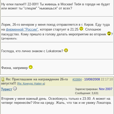
Ну елки палки!!! 22-00!!! Ты живешь в Москве! Тебя в городе не будет
или может ты "спецом" "ныкаешься" от всех?
Лорик, 26-го вечером у меня поезд отправляется в г. Киров. Еду туда
на
фирменной "России"
, которая стартует в 21:25
. Сплошное
паскудство. Кому пришло в голову делать мероприятие во вторник
?
Цитировать:
Господа, кто лично знаком с Lokatorом?
Фиона, например
.
Re: Приглашаем на награждение 26-го
10/08/2008
22:17:10
#33884
-
августа!!!
[
Re: Конкурс Hatter-a
]
Турист
Nov 2007
Зарегистрирован:
Сообщения: 3,631
Вторник у меня важный день. Освобожусь только к 23.00. А может на
четверг перенесём? Или на среду. Жаль, что так и не увижу Локатора.