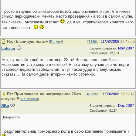
Просто в группе организаторов возобладало мнение о том, что имеет
смысл периодически менять место проведения - а то и в самом клупе,
так сказать, энтузиазм угасает
, да и ув. стрипуокерам хочется чего-
нить новенького.
Re: Планирую быть+
11/08/2008
17:49:55
[
Re: Arty
]
#33891
-
Lokator
Nov 2007
Зарегистрирован:
Сообщения: 12,131
Нет, ну давайте всё же в четверг 28-го! Всегда ведь подобные
мероприятия устраивали в четверг! Я по этому случаю все четверги
старался держать свободными, а тут такой удар в спину, можно
сказать... На самом деле, вторник как-то стрёмно.
Re: Приглашаем на награждение 26-го
11/08/2008
17:52:17
#33892
-
августа!!!
[
Re: fräulein
]
ЭБи
Dec 2007
Зарегистрирован:
Сообщения: 6,154
Цитировать:
Представительниц прекрасного пола в свою компанию принимаете ?