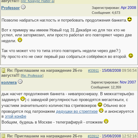
августа!!!
[
Re: Конкурс Hatter-a
]
Professor
Apr 2008
Зарегистрирован:
Сообщения: 4,673
Позволю набраться наглость и потребовать продолжения банкета.
Вот к примеру мы имеем Новый год 31 Декабря но для тех кто не
успел, или затормозил, или просто работал его повторяют через две
недели.
Так что может что то типа этого повторить недели через две?:)
Ну просто кто не смог первый раз собраться собёрёмся во второй.
Re: Приглашаем на награждение 26-го
15/08/2008
09:56:54
#33911
-
августа!!!
[
Re: Professor
]
коллега
Nov 2007
Зарегистрирован:
Сообщения: 12,359
дык насчет продолжения банкета - нивапросниразу. В межхаттерье(во
задвинул
) с завидной регулярностью проводятся мегаотжыги, с
участием значительного количества стрипвокеров
Обычно все
проводится под патронажем
дедушки во стрептизе
и анонсируется
в
этой конфе
Вобщем, будешь в Москве - телеграфируй - отожжем
Re: Приглашаем на награждение 26-го
15/08/2008
12:52:16
#33912
-