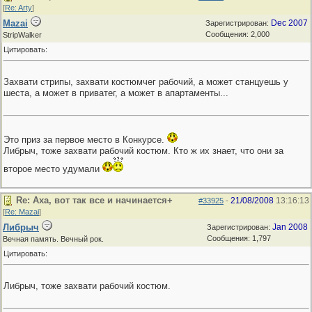
[
Re: Arty
]
Mazai
Dec 2007
Зарегистрирован:
Сообщения: 2,000
StripWalker
Цитировать:
Захвати стрипы, захвати костюмчег рабочий, а может станцуешь у
шеста, а может в приватег, а может в апартаменты...
Это приз за первое место в Конкурсе.
Либрыч, тоже захвати рабочий костюм. Кто ж их знает, что они за
второе место удумали
Re: Аха, вот так все и начинается+
21/08/2008
13:16:13
#33925
-
[
Re: Mazai
]
Либрыч
Jan 2008
Зарегистрирован:
Сообщения: 1,797
Вечная память. Вечный рок.
Цитировать:
Либрыч, тоже захвати рабочий костюм.