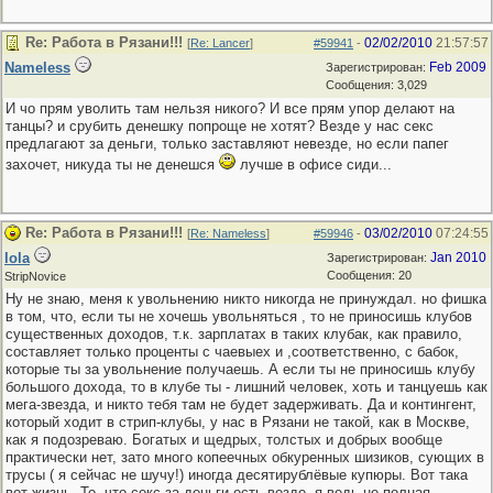
Re: Работа в Рязани!!!
02/02/2010
21:57:57
[
Re: Lancer
]
#59941
-
Nameless
Feb 2009
Зарегистрирован:
Сообщения: 3,029
И чо прям уволить там нельзя никого? И все прям упор делают на
танцы? и срубить денешку попроще не хотят? Везде у нас секс
предлагают за деньги, только заставляют невезде, но если папег
захочет, никуда ты не денешся
лучше в офисе сиди...
Re: Работа в Рязани!!!
03/02/2010
07:24:55
[
Re: Nameless
]
#59946
-
lola
Jan 2010
Зарегистрирован:
Сообщения: 20
StripNovice
Ну не знаю, меня к увольнению никто никогда не принуждал. но фишка
в том, что, если ты не хочешь увольняться , то не приносишь клубов
существенных доходов, т.к. зарплатах в таких клубак, как правило,
составляет только проценты с чаевыех и ,соответственно, с бабок,
которые ты за увольнение получаешь. А если ты не приносишь клубу
большого дохода, то в клубе ты - лишний человек, хоть и танцуешь как
мега-звезда, и никто тебя там не будет задерживать. Да и контингент,
который ходит в стрип-клубы, у нас в Рязани не такой, как в Москве,
как я подозреваю. Богатых и щедрых, толстых и добрых вообще
практически нет, зато много копеечных обкуренных шизиков, сующих в
трусы ( я сейчас не шучу!) иногда десятирублёвые купюры. Вот така
вот жизнь. То, что секс за деньги есть везде, я ведь не полная