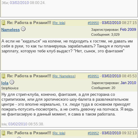
03/02/2010
08:00:24
ЭБи;
.
Re: Работа в Рязани!!!
03/02/2010
08:27:15
[
Re: lola
]
#59950
-
Nameless
Feb 2009
Зарегистрирован:
Сообщения: 3,029
А если не "кидаться" на колени, не подходить к гостям, не давать им
себя в руки, то как ты планируешь зарабатывать? Танцуя и получая
зарплату, которую тебе клуб выдаст? "Нет, сынок, это фантазия"
Re: Работа в Рязани!!!
03/02/2010
08:45:53
[
Re: Nameless
]
#59951
-
lola
Jan 2010
Зарегистрирован:
Сообщения: 20
StripNovice
Ну для стрип-клуба, конечно, фантазия, а для ресторана со
стрипитизом, или для эротического шоу-балета в развлекательном
центре - это вполне нормально, т.к. люди туда в основном приходят
пожрать-потусить-посмотреть, а не снять девочку на полчаса. Я ведь
не фантахзирую в данный момент, я сама в таком работала.
03/02/2010
08:55:38
lola;
.
Re: Работа в Рязани!!!
03/02/2010
09:32:13
[
Re: lola
]
#59952
-