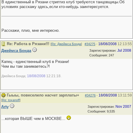
В единственный в Рязани стриптиз клуб требуются танцовщицы.Об
условиях расскажу здесь,если кто-нибудь заинтересуется.
Расскажи, плиз, мне интересно.
Re: Работа в Рязани!!!
18/08/2008
12:13:55
[
Re: Джеймса Бонда
]
#34275
-
Джеймса Бонда
Jul 2008
Зарегистрирован:
Сообщения: 247
Капец - единственный клуб в Рязани!
Чем вы там занимаетесь?!
18/08/2008
12:21:18
Джеймса Бонда;
.
Гыыы, повеселило насчет зарплаты+
18/08/2008
13:11:59
#34276
-
[
Re: toxanoff
]
Arty
Nov 2007
Зарегистрирован:
Сообщения: 9,535
...которая ВЫШЕ чем в МОСКВЕ...