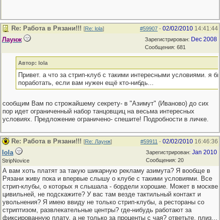
Re: Работа в Рязани!!!
02/02/2010
14:41:44
[
Re: lola
]
#59907
-
Лаунж
Dec 2008
Зарегистрирован:
Сообщения: 681
Автор: lola
Привет. а что за стрип-клуб с такими интересными условиями. я б
поработать, если вам нужен ещё кто-нибдь...
сообщим Вам по строжайшему секрету- в "Азимут" (Иваново) до сих
пор идет ограниченный набор танцовщиц на весьма интересных
условиях. Предложение ограничено- спешите! Подробности в личке.
Re: Работа в Рязани!!!
02/02/2010
16:46:36
[
Re: Лаунж
]
#59911
-
lola
Jan 2010
Зарегистрирован:
Сообщения: 20
StripNovice
А вам хоть платят за такую шикарную рекламу азимута? Я вообще в
Рязани живу пока и впервые слышу о клубе с такими условиями. Все
стрип-клубы, о которых я слышала - бордели хорошие. Может в москве
цивильней, не подскажите? У вас там везде тактильный контакт и
увольнения? Я имею ввиду не только стрип-клубы, а рестораны со
стриптизом, развлекательные центры? где-нибудь работают за
фиксированную плату, а не только за проценты с чая? ответьте, плиз...