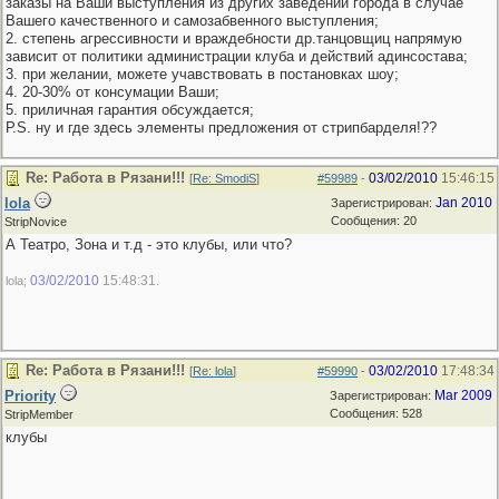
заказы на Ваши выступления из других заведений города в случае
Вашего качественного и самозабвенного выступления;
2. степень агрессивности и враждебности др.танцовщиц напрямую
зависит от политики администрации клуба и действий адинсостава;
3. при желании, можете учавствовать в постановках шоу;
4. 20-30% от консумации Ваши;
5. приличная гарантия обсуждается;
Р.S. ну и где здесь элементы предложения от стрипбарделя!??
Re: Работа в Рязани!!!
03/02/2010
15:46:15
[
Re: SmodiS
]
#59989
-
lola
Jan 2010
Зарегистрирован:
Сообщения: 20
StripNovice
А Театро, Зона и т.д - это клубы, или что?
03/02/2010
15:48:31
lola;
.
Re: Работа в Рязани!!!
03/02/2010
17:48:34
[
Re: lola
]
#59990
-
Priority
Mar 2009
Зарегистрирован:
Сообщения: 528
StripMember
клубы