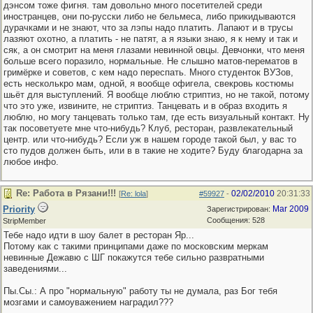
дэнсом тоже фигня. там довольно много посетителей среди
иностранцев, они по-русски либо не бельмеса, либо прикидываются
дурачками и не знают, что за лэпы надо платить. Лапают и в трусы
лазяют охотно, а платить - не патят, а я языки знаю, я к нему и так и
сяк, а он смотрит на меня глазами невинной овцы. Девчонки, что меня
больше всего поразило, нормальные. Не слышно матов-перематов в
гримёрке и советов, с кем надо переспать. Много студенток ВУЗов,
есть несколькро мам, одной, я вообще офигела, свекровь костюмы
шьёт для выступлений. Я вообще люблю стриптиз, но не такой, потому
что это уже, извините, не стриптиз. Танцевать и в образ входить я
люблю, но могу танцевать только там, где есть визуальный контакт. Ну
так посоветуете мне что-нибудь? Клуб, ресторан, развлекательный
центр. или что-нибудь? Если уж в нашем городе такой был, у вас то
сто пудов должен быть, или в в такие не ходите? Буду благодарна за
любое инфо.
Re: Работа в Рязани!!!
02/02/2010
20:31:33
[
Re: lola
]
#59927
-
Priority
Mar 2009
Зарегистрирован:
Сообщения: 528
StripMember
Тебе надо идти в шоу балет в ресторан Яр...
Потому как с такими принципами даже по московским меркам
невинные Дежавю с ШГ покажутся тебе сильно развратными
заведениями...
Пы.Сы.: А про "нормальную" работу ты не думала, раз Бог тебя
мозгами и самоуважением наградил???