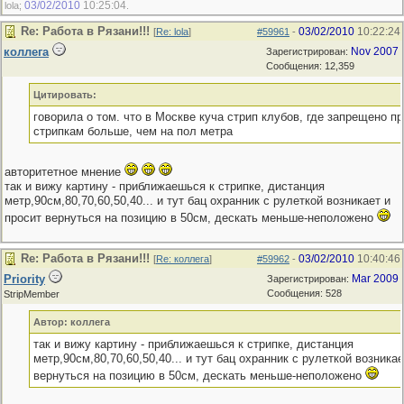
03/02/2010
10:25:04
lola;
.
Re: Работа в Рязани!!!
03/02/2010
10:22:24
[
Re: lola
]
#59961
-
коллега
Nov 2007
Зарегистрирован:
Сообщения: 12,359
Цитировать:
говорила о том. что в Москве куча стрип клубов, где запрещено п
стрипкам больше, чем на пол метра
авторитетное мнение
так и вижу картину - приближаешься к стрипке, дистанция
метр,90см,80,70,60,50,40... и тут бац охранник с рулеткой возникает и
просит вернуться на позицию в 50см, дескать меньше-неположено
Re: Работа в Рязани!!!
03/02/2010
10:40:46
[
Re: коллега
]
#59962
-
Priority
Mar 2009
Зарегистрирован:
Сообщения: 528
StripMember
Автор: коллега
так и вижу картину - приближаешься к стрипке, дистанция
метр,90см,80,70,60,50,40... и тут бац охранник с рулеткой возникае
вернуться на позицию в 50см, дескать меньше-неположено