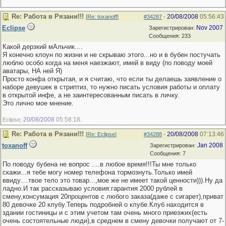
Re: Работа в Рязани!!!
20/08/2008
05:56:43
[
Re: toxanoff
]
#34287
-
Eclipse
Nov 2007
Зарегистрирован:
Сообщения: 233
Какой дерзкий мАльчик....
Я конечно клоун по жизни и не скрываю этого...но и в бубен постучать
люблю особо когда на меня наезжают, имей в виду (по поводу моей
аватары, НА ней Я)
Просто конфа открытая, и я считаю, что если ты делаешь заявление о
наборе девушек в стриптиз, то нужно писать условия работы и оплату
в открытой инфе, а не заинтересованным писать в личку.
Это лично мое мнение.
20/08/2008
05:58:18
Eclipse;
.
Re: Работа в Рязани!!!
20/08/2008
07:13:46
[
Re: Eclipse
]
#34288
-
toxanoff
Jan 2008
Зарегистрирован:
Сообщения: 7
По поводу бубена не вопрос ....в любое время!!!Ты мне только
скажи...я тебе могу номер телефона тормознуть.Только имей
ввиду....твое тело это товар...,мое же не имеет такой ценности))).Ну да
ладно.И так рассказываю условия:гарантия 2000 рублей в
смену,консумация 20процентов с любого заказа(даже с сигарет),приват
80 девочке 20 клубу.Теперь подробней о клубе.Клуб находится в
здании гостиницы и с этим учетом там очень много приезжих(есть
очень состоятельные люди),в среднем в смену девочки получают от 7-