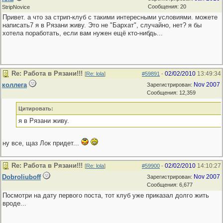
Сообщения: 20
StripNovice
Привет. а что за стрип-клуб с такими интересными условиями. можете
написать7 я в Рязани живу. Это не "Бархат", случайно, нет? я бы
хотела поработать, если вам нужен ещё кто-нибдь...
Re: Работа в Рязани!!!
02/02/2010
13:49:34
[
Re: lola
]
#59891
-
коллега
Nov 2007
Зарегистрирован:
Сообщения: 12,359
Цитировать:
я в Рязани живу.
ну все, щаз Лок придет...
Re: Работа в Рязани!!!
02/02/2010
14:10:27
[
Re: lola
]
#59900
-
Dobroliuboff
Nov 2007
Зарегистрирован:
Сообщения: 6,677
Посмотри на дату первого поста, тот клуб уже приказал долго жить
вроде...