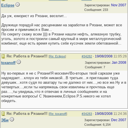
Eclipse
Nov 2007
Зарегистрирован:
Сообщения: 233
Да уж, юморист из Рязани, веселит...
Дружище порадуй нас расценками на заработки в Рязани, может все
бросим и примчимся к Вам...
По секрету скажу всем )))) в Рязани нашли нефть, алмазную трубку,
уголь, золото и построили самый крупный в мире металлургический
комбинат, еще есть время купить себе кусочек земли обетованной...
Re: Работа в Рязани!!!
19/08/2008
11:05:26
[
Re: Eclipse
]
#34282
-
toxanoff
Jan 2008
Зарегистрирован:
Сообщения: 7
Ну во-первых я не с Рязани!Я москвич!Во-вторых твой сарказм уже
надоедает....клоун из тебя никакой...В третьих...я приглашаю туда
девушек...хотя судя по аватару ты не далеко от них...,но все же.Ну и в
четвертых...,если ты напряжешь свои извилины и прочтешь еще
раз....,ты увидишь,что я отвечаю в личных сообщениях и на
конкретные вопросы! С Уважением,Eclipse.P.S.никого не хотел
обидеть.
Re: Работа в Рязани!!!
19/08/2008
11:24:36
[
Re: toxanoff
]
#34283
-
ЭБи
Dec 2007
Зарегистрирован:
Сообщения: 6,154