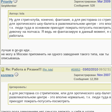
Priority
Mar 2009
Зарегистрирован:
Сообщения: 528
StripMember
Автор: lola
Ну для стрип-клуба, конечно, фантазия, а для ресторана со стрип
для эротического шоу-балета в развлекательном центре - это впо
т.к. люди туда в основном приходят пожрать-потусить-посмотреть,
девочку на полчаса. Я ведь не фантахзирую в данный момент, я с
работала.
лучше в go-go иди...
не могу в Москве припомнить ни одного заведения такого типа, как ты
описываешь
Re: Работа в Рязани!!!
03/02/2010
09:52:51
[
Re: lola
]
#59953
-
коллега
Nov 2007
Зарегистрирован:
Сообщения: 12,359
Цитировать:
а для ресторана со стрипитизом, или для эротического шоу-балета
развлекательном центре - это вполне нормально, т.к. люди туда в
приходят пожрать-потусить-посмотреть
такого рода заведениям нет смысла держать у себя в штате