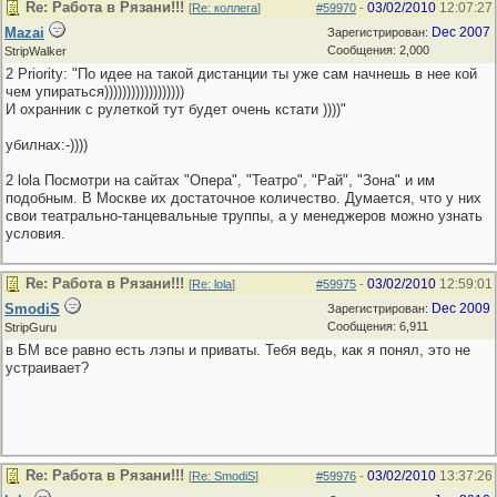
Re: Работа в Рязани!!!
03/02/2010
12:07:27
[
Re: коллега
]
#59970
-
Mazai
Dec 2007
Зарегистрирован:
Сообщения: 2,000
StripWalker
2 Priority: "По идее на такой дистанции ты уже сам начнешь в нее кой
чем упираться))))))))))))))))))
И охранник с рулеткой тут будет очень кстати ))))"
убилнах:-))))
2 lola Посмотри на сайтах "Опера", "Театро", "Рай", "Зона" и им
подобным. В Москве их достаточное количество. Думается, что у них
свои театрально-танцевальные труппы, а у менеджеров можно узнать
условия.
Re: Работа в Рязани!!!
03/02/2010
12:59:01
[
Re: lola
]
#59975
-
SmodiS
Dec 2009
Зарегистрирован:
Сообщения: 6,911
StripGuru
в БМ все равно есть лэпы и приваты. Тебя ведь, как я понял, это не
устраивает?
Re: Работа в Рязани!!!
03/02/2010
13:37:26
[
Re: SmodiS
]
#59976
-