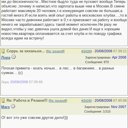
ми до бесконечности...Местное быдло туда не пускают вообще.Теперь
объясню ,почему я написал,что зарплата выше чем в Москве.В смене
работает максимум 20 человек,т.е.конкуренция совсем не большая,а
гостей много.И если взять мой опыт работы в московских клубах...,то в
Москве часто девчонки работают в 0,т.е.приезжают на работу и вообще
ничего не зарабатывают,здесь такой момент исключен.Ни разу не
видел,чтобы у нас девочка ушла домой без денег.И еще к хорошим
новостям,квартира оплачивается за счет клуба и по поводу графика
всегда идем на встречу!
Соррь за хиханьки...
20/08/2008
07:39:21
[
Re: toxanoff
]
#34289
-
Лора
Apr 2008
Зарегистрирован:
Сообщения: 870
Плохая примета - ехать ночью... в лес... в багажнике... в разных
сумках... (c)
20/08/2008
07:39:48
Лора;
.
Re: Работа в Рязани!!!
20/08/2008
07:45:06
[
Re: toxanoff
]
#34290
-
Mars
Nov 2007
Зарегистрирован:
Сообщения: 3,515
О! вот это уже совсем другое дело!)))