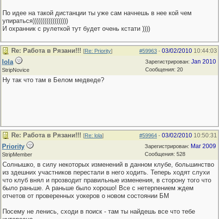
По идее на такой дистанции ты уже сам начнешь в нее кой чем
упираться))))))))))))))))))
И охранник с рулеткой тут будет очень кстати ))))
Re: Работа в Рязани!!!
03/02/2010
10:44:03
[
Re: Priority
]
#59963
-
lola
Jan 2010
Зарегистрирован:
Сообщения: 20
StripNovice
Ну так что там в Белом медведе?
Re: Работа в Рязани!!!
03/02/2010
10:50:31
[
Re: lola
]
#59964
-
Priority
Mar 2009
Зарегистрирован:
Сообщения: 528
StripMember
Солнышко, в силу некоторых изменений в данном клубе, большинство
из здешних участников перестали в него ходить. Теперь ходят слухи
что клуб внял и прозводит правильные изменения, в сторону того что
было раньше. А раньше было хорошо! Все с нетерпением ждем
отчетов от проверенных уокеров о новом состоянии БМ
Посему не ленись, сходи в поиск - там ты найдешь все что тебе