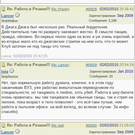
Re: Работа в Рязани!!!
02/02/2010
20:38:41
[
Re: Priority
]
#59928
-
Lancer
Sep 2009
Зарегистрирован:
Сообщения: 2,186
StripWalker
В Джага Джага был несколько раз. Реальный бордельчик.
Действительно там по разврату заезжают жестко. В смысле танцев,
правда, обломно. Во-первых пилон один на всех и уж очень короткий, а
во-вторых мало кто из джаговских стрипок на нем хоть что-то может.
Клуб заточен не под танцы это точно.
02/02/2010
20:42:05
Lancer;
.
Re: Работа в Рязани!!!
02/02/2010
20:54:24
[
Re: Lancer
]
#59929
-
lola
Jan 2010
Зарегистрирован:
Сообщения: 20
StripNovice
Нет, про нормальную работу думала, конечно. я в этом году
заканчиваю ВУЗ, уже работаю внештатным переводчиком по
специальности, но танцевать я люблю, хоть убей. Работа в шоу-балете
очень нравилась: мы там танцевали как обычные танцы, так и стрип на
пилоне, пока возраст и тело позволяет - это всё-таки лучше, чем
работа в пыльном офисе. на мой взгялд, во всяком случае. За инфо
спасибо).
Re: Работа в Рязани!!!
02/02/2010
21:09:03
[
Re: lola
]
#59930
-
Lancer
Sep 2009
Зарегистрирован: