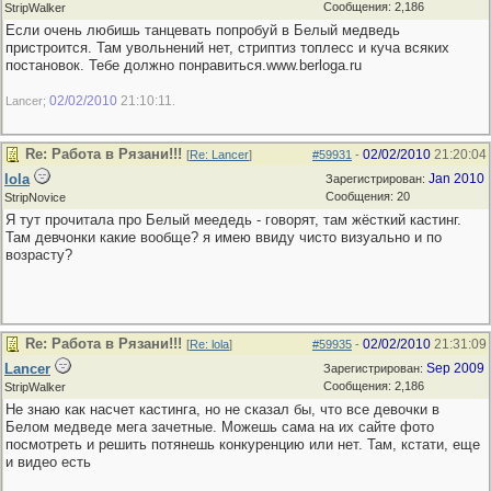
Сообщения: 2,186
StripWalker
Если очень любишь танцевать попробуй в Белый медведь
пристроится. Там увольнений нет, стриптиз топлесс и куча всяких
постановок. Тебе должно понравиться.www.berloga.ru
02/02/2010
21:10:11
Lancer;
.
Re: Работа в Рязани!!!
02/02/2010
21:20:04
[
Re: Lancer
]
#59931
-
lola
Jan 2010
Зарегистрирован:
Сообщения: 20
StripNovice
Я тут прочитала про Белый меедедь - говорят, там жёсткий кастинг.
Там девчонки какие вообще? я имею ввиду чисто визуально и по
возрасту?
Re: Работа в Рязани!!!
02/02/2010
21:31:09
[
Re: lola
]
#59935
-
Lancer
Sep 2009
Зарегистрирован:
Сообщения: 2,186
StripWalker
Не знаю как насчет кастинга, но не сказал бы, что все девочки в
Белом медведе мега зачетные. Можешь сама на их сайте фото
посмотреть и решить потянешь конкуренцию или нет. Там, кстати, еще
и видео есть