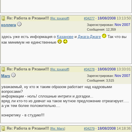
Re: Работа в Рязани!!!
18/08/2008
13:13:50
[
Re: toxanoff
]
#34277
-
коллега
Nov 2007
Зарегистрирован:
Сообщения: 12,359
здесь уже есть информация о
Казанове
и
Джага-Джаге
Так что вы
как минимум не единственные
Re: Работа в Рязани!!!
18/08/2008
13:33:01
[
Re: toxanoff
]
#34278
-
Mars
Nov 2007
Зарегистрирован:
Сообщения: 3,515
уважаемый, ну кто ж таким образом работает над кадровыми
вопросами?
информации - ноль! сплошные интриги и догадки...
вряд ли кто-то из девчат на такое мутное предложение отреагирует.....
а уж тем более положительно....
конкретику - в студию!!!
Re: Работа в Рязани!!!
18/08/2008
14:18:36
[
Re: Mars
]
#34279
-