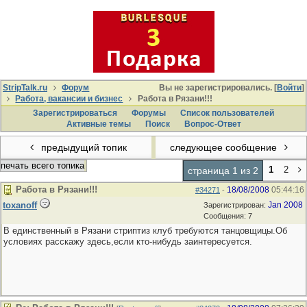
StripTalk.ru
Форум
Вы не зарегистрировались. [
Войти
]
Работа, вакансии и бизнес
Работа в Рязани!!!
Зарегистрироваться
Форумы
Список пользователей
Активные темы
Поиcк
Вопрос-Ответ
предыдущий топик
следующее сообщение
печать всего топика
1
2
страница 1 из 2
Работа в Рязани!!!
18/08/2008
05:44:16
#34271
-
toxanoff
Jan 2008
Зарегистрирован:
Сообщения: 7
В единственный в Рязани стриптиз клуб требуются танцовщицы.Об
условиях расскажу здесь,если кто-нибудь заинтересуется.