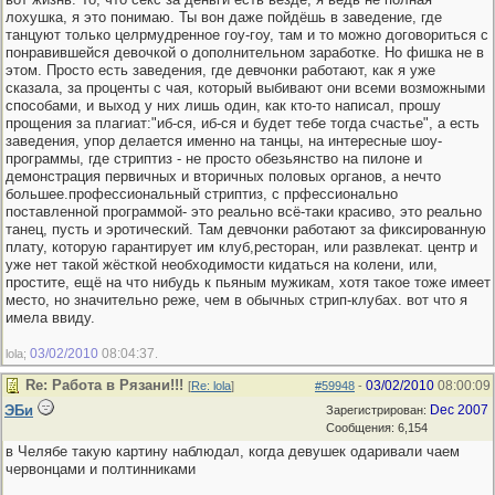
лохушка, я это понимаю. Ты вон даже пойдёшь в заведение, где
танцуют только целрмудренное гоу-гоу, там и то можно договориться с
понравившейся девочкой о дополнительном заработке. Но фишка не в
этом. Просто есть заведения, где девчонки работают, как я уже
сказала, за проценты с чая, который выбивают они всеми возможными
способами, и выход у них лишь один, как кто-то написал, прошу
прощения за плагиат:"иб-ся, иб-ся и будет тебе тогда счастье", а есть
заведения, упор делается именно на танцы, на интересные шоу-
программы, где стриптиз - не просто обезьянство на пилоне и
демонстрация первичных и вторичных половых органов, а нечто
большее.профессиональный стриптиз, с прфессионально
поставленной программой- это реально всё-таки красиво, это реально
танец, пусть и эротический. Там девчонки работают за фиксированную
плату, которую гарантирует им клуб,ресторан, или развлекат. центр и
уже нет такой жёсткой необходимости кидаться на колени, или,
простите, ещё на что нибудь к пьяным мужикам, хотя такое тоже имеет
место, но значительно реже, чем в обычных стрип-клубах. вот что я
имела ввиду.
03/02/2010
08:04:37
lola;
.
Re: Работа в Рязани!!!
03/02/2010
08:00:09
[
Re: lola
]
#59948
-
ЭБи
Dec 2007
Зарегистрирован:
Сообщения: 6,154
в Челябе такую картину наблюдал, когда девушек одаривали чаем
червонцами и полтинниками