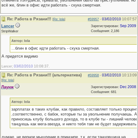
отменить лэп-дансы, приваты, увольнения было бы приступлением. но
всё же, блин в офис идти работать - скука смертная.
Re: Работа в Рязани!!!
03/02/2010
10:07:57
[
Re: lola
]
#59957
-
Lancer
Sep 2009
Зарегистрирован:
Сообщения: 2,186
StripWalker
Автор: lola
...блин в офис идти работать - скука смертная.
А придется видимо
03/02/2010
10:08:37
Lancer;
.
Re: Работа в Рязани!!! (альтернатива)
03/02/2010
10:13:09
#59958
-
[
Re: lola
]
Лаунж
Dec 2008
Зарегистрирован:
Сообщения: 681
Автор: lola
зарплатах в таких клубак, как правило, составляет только процен
,соответственно, с бабок, которые ты за увольнение получаешь. А
приносишь клубу большого дохода, то в клубе ты - лишний человек
танцуешь как мега-звезда, и никто тебя там не будет задерживать.
думаю, не верное мышление в принципе, т.к. если танцовщица на