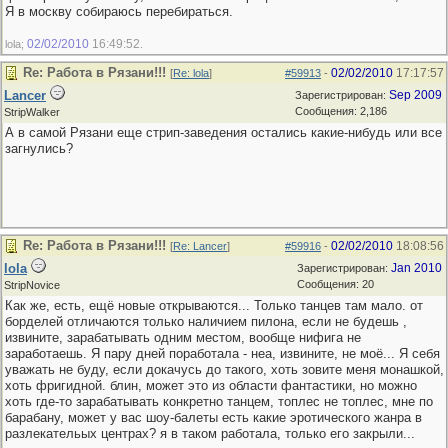
Я в москву собираюсь перебираться.
02/02/2010
16:49:52
lola;
.
Re: Работа в Рязани!!!
02/02/2010
17:17:57
[
Re: lola
]
#59913
-
Lancer
Sep 2009
Зарегистрирован:
Сообщения: 2,186
StripWalker
А в самой Рязани еще стрип-заведения остались какие-нибудь или все
загнулись?
Re: Работа в Рязани!!!
02/02/2010
18:08:56
[
Re: Lancer
]
#59916
-
lola
Jan 2010
Зарегистрирован:
Сообщения: 20
StripNovice
Как же, есть, ещё новые открываются... Только танцев там мало. от
борделей отличаются только наличием пилона, если не будешь ,
извините, зарабатывать одним местом, вообще нифига не
заработаешь. Я пару дней поработала - неа, извините, не моё... Я себя
уважать не буду, если докачусь до такого, хоть зовите меня монашкой,
хоть фригидной. блин, может это из области фантастики, но можно
хоть где-то зарабатывать конкретно танцем, топлес не топлес, мне по
барабану, может у вас шоу-балеты есть какие эротического жанра в
разлекательых центрах? я в таком работала, только его закрыли...