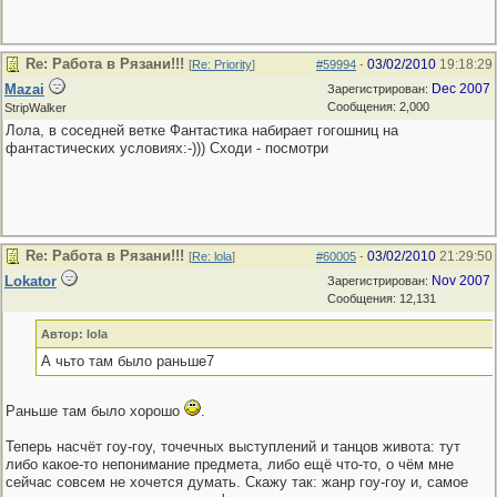
Re: Работа в Рязани!!!
03/02/2010
19:18:29
[
Re: Priority
]
#59994
-
Mazai
Dec 2007
Зарегистрирован:
Сообщения: 2,000
StripWalker
Лола, в соседней ветке Фантастика набирает гогошниц на
фантастических условиях:-))) Сходи - посмотри
Re: Работа в Рязани!!!
03/02/2010
21:29:50
[
Re: lola
]
#60005
-
Lokator
Nov 2007
Зарегистрирован:
Сообщения: 12,131
Автор: lola
А чьто там было раньше7
Раньше там было хорошо
.
Теперь насчёт гоу-гоу, точечных выступлений и танцов живота: тут
либо какое-то непонимание предмета, либо ещё что-то, о чём мне
сейчас совсем не хочется думать. Скажу так: жанр гоу-гоу и, самое