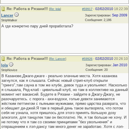
Re: Работа в Рязани!!!
02/02/2010
18:22:39
[
Re: lola
]
#59917
-
Lancer
Sep 2009
Зарегистрирован:
Сообщения: 2,186
StripWalker
А где конкретно пару дней проработала?
Re: Работа в Рязани!!!
02/02/2010
20:26:10
[
Re: Lancer
]
#59926
-
lola
Jan 2010
Зарегистрирован:
Сообщения: 20
StripNovice
В Казанове,Джаге-джаге - реально злачные места. Хотя казанова
загнулся, как я слышала. Сейчас новый стрип-клуб открыли
"гринго",там сауна в том же клубе, девок туда и увольняют. Насколько
я слышала, Ред-клаб - цивильный клуб, но там в коллективе на данный
момент нет вакансий. Будете в Рязани - зайдите в Джагу-Джагу, не
разочаруетесь. с порога - ахи-вздохи, голые девкти занимаются
жёстким петтингом с пьяными мужиками, прямо царства разврата, что
и обещает ди-джей.Я там в первый день такое вытворяла, что потом
себя не узнала, хотя пришлось для этого принять большую дозу
алкоголя, для танцулек там он бесплатно. Не, я так больше не хочу. И
не потому что я там со своими принципами "без увольнения" и
отвращением к лэп-дансу там много денег не заработаю. Хотя с лэп-