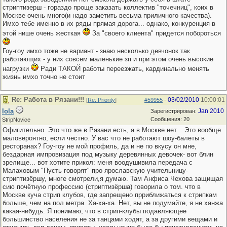
стриптизерш - гораздо проще заказать коллектив "точечниц", коих в
Москве очень много(и надо заметить весьма приличного качества).
Имхо тебе именно в их ряды прямая дорога... однако, конкуренция в
этой нише очень жесткая
За "своего клиента" придется побороться
Гоу-гоу имхо тоже не вариант - знаю несколько девчонок так
работающих - у них совсем маленькие зп и при этом очень высокие
нагрузки
Ради ТАКОЙ работы переезжать, кардинально менять
жизнь имхо точно не стоит
Re: Работа в Рязани!!!
03/02/2010
10:00:01
[
Re: Priority
]
#59955
-
lola
Jan 2010
Зарегистрирован:
Сообщения: 20
StripNovice
Офигительно. Это что же в Рязани есть, а в Москве нет... Это вообще
маловероятно, если честно. У вас что не работают шоу-балеты в
ресторанах? Гоу-гоу не мой профиль, да и не по вкусу он мне,
бездарная импровизация под музыку деревянных девочек- вот блин
зрелище... вот хотите прикол: меня воодушивила передача с
Малаховым "Пусть говорят" про ярославскую учительницу-
стриптизёршу, многе смотрели,я думаю. Там Анфиса Чехова защищая
сию почётную профессию (стриптизёрша) говорила о том. что в
Москве куча стрип клубов, где запрещено прриближаться к стрипкам
больше, чем на пол метра. Ха-ха-ха. Нет, вы не подумайте, я не ханжа
какая-нибудь. Я понимаю, что в стрип-клубы подавляющее
большинство населения не за танцами ходят, а за другими вещами и