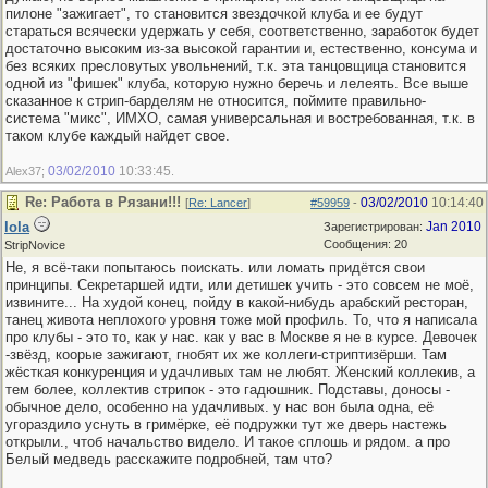
пилоне "зажигает", то становится звездочкой клуба и ее будут
стараться всячески удержать у себя, соответственно, заработок будет
достаточно высоким из-за высокой гарантии и, естественно, консума и
без всяких пресловутых увольнений, т.к. эта танцовщица становится
одной из "фишек" клуба, которую нужно беречь и лелеять. Все выше
сказанное к стрип-барделям не относится, поймите правильно-
система "микс", ИМХО, самая универсальная и востребованная, т.к. в
таком клубе каждый найдет свое.
03/02/2010
10:33:45
Alex37;
.
Re: Работа в Рязани!!!
03/02/2010
10:14:40
[
Re: Lancer
]
#59959
-
lola
Jan 2010
Зарегистрирован:
Сообщения: 20
StripNovice
Не, я всё-таки попытаюсь поискать. или ломать придётся свои
принципы. Секретаршей идти, или детишек учить - это совсем не моё,
извините... На худой конец, пойду в какой-нибудь арабский ресторан,
танец живота неплохого уровня тоже мой профиль. То, что я написала
про клубы - это то, как у нас. как у вас в Москве я не в курсе. Девочек
-звёзд, коорые зажигают, гнобят их же коллеги-стриптизёрши. Там
жёсткая конкуренция и удачливых там не любят. Женский коллекив, а
тем более, коллектив стрипок - это гадюшник. Подставы, доносы -
обычное дело, особенно на удачливых. у нас вон была одна, её
угораздило уснуть в гримёрке, её подружки тут же дверь настежь
открыли., чтоб начальство видело. И такое сплошь и рядом. а про
Белый медведь расскажите подробней, там что?