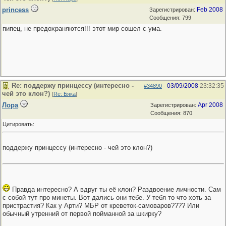
princess
Feb 2008
Зарегистрирован:
Сообщения: 799
пипец, не предохраняются!!! этот мир сошел с ума.
Re: поддержу принцессу (интересно -
03/09/2008
23:32:35
#34890
-
чей это клон?)
[
Re: Бяка
]
Лора
Apr 2008
Зарегистрирован:
Сообщения: 870
Цитировать:
поддержу принцессу (интересно - чей это клон?)
Правда интересно? А вдруг ты её клон? Раздвоение личности. Сам
с собой тут про минеты. Вот дались они тебе. У тебя то что хоть за
пристрастия? Как у Арти? МБР от креветок-самоваров???? Или
обычный утренний от первой пойманной за шкирку?