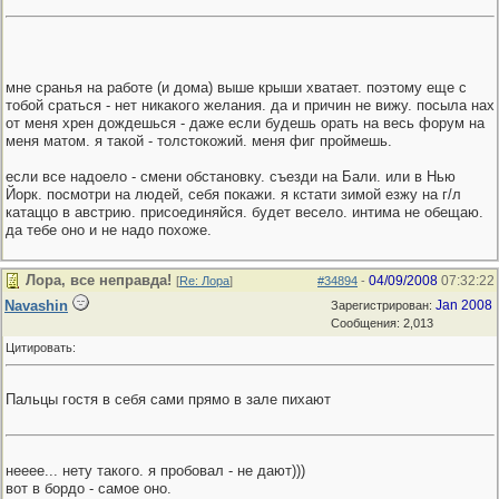
мне сранья на работе (и дома) выше крыши хватает. поэтому еще с
тобой сраться - нет никакого желания. да и причин не вижу. посыла нах
от меня хрен дождешься - даже если будешь орать на весь форум на
меня матом. я такой - толстокожий. меня фиг проймешь.
если все надоело - смени обстановку. съезди на Бали. или в Нью
Йорк. посмотри на людей, себя покажи. я кстати зимой езжу на г/л
катаццо в австрию. присоединяйся. будет весело. интима не обещаю.
да тебе оно и не надо похоже.
Лора, все неправда!
04/09/2008
07:32:22
[
Re: Лора
]
#34894
-
Navashin
Jan 2008
Зарегистрирован:
Сообщения: 2,013
Цитировать:
Пальцы гостя в себя сами прямо в зале пихают
нееее... нету такого. я пробовал - не дают)))
вот в бордо - самое оно.