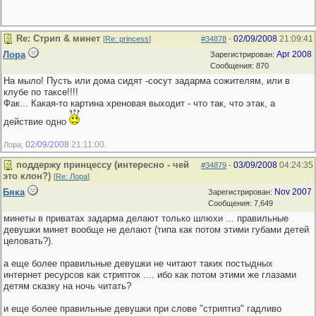
Re: Стрип & минет
02/09/2008
21:09:41
[
Re: princess
]
#34878
-
Лора
Apr 2008
Зарегистрирован:
Сообщения: 870
На мыло! Пусть или дома сидят -сосут задарма сожителям, или в
клубе по таксе!!!!
Фак... Какая-то картина хреновая выходит - что так, что этак, а
действие одно
02/09/2008
21:11:00
Лора;
.
поддержу принцессу (интересно - чей
03/09/2008
04:24:35
#34879
-
это клон?)
[
Re: Лора
]
Бяка
Nov 2007
Зарегистрирован:
Сообщения: 7,649
минеты в приватах задарма делают только шлюхи ... правильные
девушки минет вообще не делают (типа как потом этими губами детей
целовать?).
а еще более правильные девушки не читают таких постыдных
интернет ресурсов как стрипток .... ибо как потом этими же глазами
детям сказку на ночь читать?
и еще более правильные девушки при слове "стриптиз" гадливо