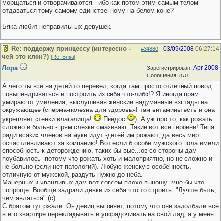
морщаться и отворачиваются - ибо как потом этим самым телом
отдаваться тому самому единственному на белом коне?
Бяка любит неправильных девушек.
Re: поддержу принцессу (интересно -
03/09/2008
06:27:14
#34880
-
чей это клон?)
[
Re: Бяка
]
Лора
Apr 2008
Зарегистрирован:
Сообщения: 870
А чего ты всё на детей то перевел, когда там просто отличный повод
повыпендриваться и построить из себя что-либо!? Я иногда прям
умираю от умиления, выслушивая женские надуманные взгляды на
окружающее (сперма-полезна для здоровья! там витамины есть и она
укрепляет стенки влагалища!
Пиндос
). А уж про то, как рожать
сложно и больно -прям слёзки смахиваю. Такие вот все героини! Типа
ради всяких членов на муки идут -детей им рожают, да весь мир
осчастливливают за компанию! Вот если б особи мужского пола имели
способность к деторождению, таких бы вые...ов со стороны дам
поубавилось -потому что рожать хоть и малоприятно, но не сложно и
не больно (если нет патологий). Любую женскую особенность,
отличную от мужской, раздуть нужно до неба.
Манерных и чванливых дам вот совсем плохо выношу -мне бы что
попроще. Вообще задрали девки из себя что то строить. "Лучше быть,
чем являться" (с).
С братом тут ржали. Он девиц выгоняет, потому что они задолбали всё
в его квартире перекладывать и упорядочивать на свой лад, а у меня