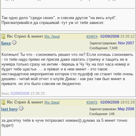
Так одно дело "среди своих", и совсем другое "на весь клуб".
Присматривайся да спрашивай -тут уж от тебя зависит.
Re: Стрип & минет
02/09/2008
15:35:12
[
Re: Лора
]
#34874
-
Бяка
Nov 2007
Зарегистрирован:
Сообщения: 7,649
Коляныч! Ты что - сэкономить решил что ли? Если хочешь сэкономить
- то тебе надо прямо не присев даже хватать стрипку и тащить ее в
нумера только сразу на интим - берешь в Чу Чу на пол часа номер и
будет тебе щастье .... а приват и в нем минет - это такое
нестандартное мероприятие которое сто пудофф не станет тебе очень
дешево - читай мой отчет о клубе Дивас - как раз там был минет в
привате. но это было совсем не бюджетно.
02/09/2008
15:36:25
Бяка;
.
Re: Стрип & минет
02/09/2008
18:01:29
[
Re: Бяка
]
#34875
-
last hero
May 2008
Зарегистрирован:
Сообщения: 149
за десятку тебя в чуче потрахают номано)) думаю за 5 минет точно
будет)