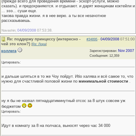
(прежде всего для проведения времени - эскорт-услуги, можно
сказать). и предохраняются. и отдыхают. и дарят женщинам коктейли и
... эээ... суши еще.
такова правда жизни. я в нее верю. а ты все незачотное
рассказываешь.
04/09/2008
07:53:38
Navashin;
.
Re: поддержу принцессу (интересно -
04/09/2008
07:51:00
#34895
-
чей это клон?)
[
Re: Лора
]
коллега
Nov 2007
Зарегистрирован:
Сообщения: 12,359
Цитировать:
и дальше шляться в то же Чоу пойдут. Ибо халява и всё самое то, что
нужно для счастливой половой жизни по
минимальной стоимости
.
ну я бы не назвал пятнадцатиминутный отсос за 8 штук совсем уж
бюджетом
Цитировать:
Идут в комнату за 8 на полчаса, выносят через час 34 000