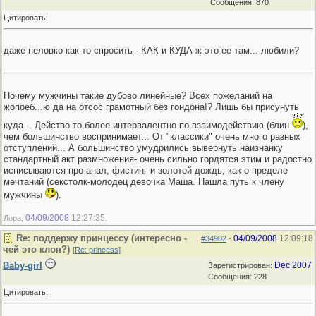
Сообщения: 870
Цитировать:
даже неловко как-то спросить - КАК и КУДА ж это ее там... любили?
Почему мужчины такие дубово линейные? Всех пожеланий на
жопоеб...ю да на отсос грамотный без гондона!? Лишь бы присунуть
куда... Действо то более интервалентно по взаимодействию (блин
),
чем большинство воспринимает... От "классики" очень много разных
отступлений... А большинство умудрились вывернуть наизнанку
стандартный акт размножения- очень сильно гордятся этим и радостно
исписываются про анал, фистинг и золотой дождь, как о пределе
мечтаний (секстолк-молодец девочка Маша. Нашла путь к члену
мужчины
).
04/09/2008
12:27:35
Лора;
.
Re: поддержу принцессу (интересно -
04/09/2008
12:09:18
#34902
-
чей это клон?)
[
Re: princess
]
Baby-girl
Dec 2007
Зарегистрирован:
Сообщения: 228
Цитировать: