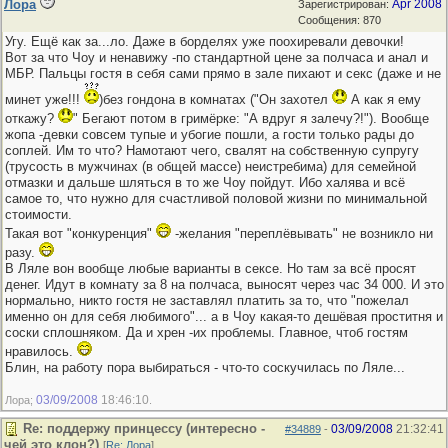
Лора
Apr 2008
Зарегистрирован:
Сообщения: 870
Угу. Ещё как за...ло. Даже в борделях уже поохиревали девочки!
Вот за что Чоу и ненавижу -по стандартной цене за полчаса и анал и
МБР. Пальцы гостя в себя сами прямо в зале пихают и секс (даже и не
минет уже!!!
)без гондона в комнатах ("Он захотел
А как я ему
откажу?
" Бегают потом в гримёрке: "А вдруг я залечу?!"). Вообще
жопа -девки совсем тупые и убогие пошли, а гости только рады до
соплей. Им то что? Намотают чего, свалят на собственную супругу
(трусость в мужчинах (в общей массе) неистребима) для семейной
отмазки и дальше шляться в то же Чоу пойдут. Ибо халява и всё
самое то, что нужно для счастливой половой жизни по минимальной
стоимости.
Такая вот "конкуренция"
-желания "переплёвывать" не возникло ни
разу.
В Ляле вон вообще любые варианты в сексе. Но там за всё просят
денег. Идут в комнату за 8 на полчаса, выносят через час 34 000. И это
нормально, никто гостя не заставлял платить за то, что "пожелал
именно он для себя любимого"... а в Чоу какая-то дешёвая проститня и
соски сплошняком. Да и хрен -их проблемы. Главное, чтоб гостям
нравилось.
Блин, на работу пора выбираться - что-то соскучилась по Ляле...
03/09/2008
18:46:10
Лора;
.
Re: поддержу принцессу (интересно -
03/09/2008
21:32:41
#34889
-
чей это клон?)
[
Re: Лора
]