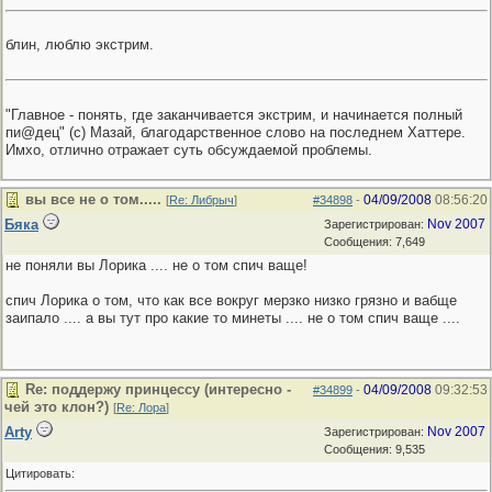
блин, люблю экстрим.
"Главное - понять, где заканчивается экстрим, и начинается полный
пи@дец" (с) Мазай, благодарственное слово на последнем Хаттере.
Имхо, отлично отражает суть обсуждаемой проблемы.
вы все не о том.....
04/09/2008
08:56:20
[
Re: Либрыч
]
#34898
-
Бяка
Nov 2007
Зарегистрирован:
Сообщения: 7,649
не поняли вы Лорика .... не о том спич ваще!
спич Лорика о том, что как все вокруг мерзко низко грязно и вабще
заипало .... а вы тут про какие то минеты .... не о том спич ваще ....
Re: поддержу принцессу (интересно -
04/09/2008
09:32:53
#34899
-
чей это клон?)
[
Re: Лора
]
Arty
Nov 2007
Зарегистрирован:
Сообщения: 9,535
Цитировать: