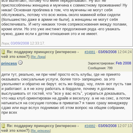
все вылетают, потому что меня переделывают. Ну вот не
приспособленны женщина и мужчина к совместному проживанию! Ну
никак! Основная проблема в том, что мужчины не могут себя
обслуживать, потому что всю жизнь около маминой юбки сидели
(большинство даже в армии не были), а женщины не могут себя
обеспечивать. И нету никаких точек соприкосновения между полами,
кроме епли. Но это уже инстинкт продолжения рода -его уважать
нужно, даже если к детям отношения это и не имеет.
03/09/2008
12:33:17
Лора;
.
Re: поддержу принцессу (интересно -
03/09/2008
12:04:24
#34881
-
чей это клон?)
[
Re: Лора
]
princess
Feb 2008
Зарегистрирован:
Сообщения: 799
дети тут, реально, ни при чем! просто есть клубы, где не принято
оказывать сексуальные услуги, более того- запрещено. за это
увольняют и обратно не берут. есть же бордр, чоу, ляля- вот пусть там
и работают. а я не хочу работать в борделе, почему я должна
выслушивать от гостей, что "все у вас есть", усираться доказывать,
что наш клуб ориентирован на драйв и веселуху. а не на секс, а потом
натыкаться на сосущие головы в приватах? я таких сразу менеджеру
сдаю или еще вслух поднимаю об этом вопрос на общем собрании,
при всех
Re: поддержу принцессу (интересно -
03/09/2008
12:07:13
#34882
-
чей это клон?)
[
Re: princess
]