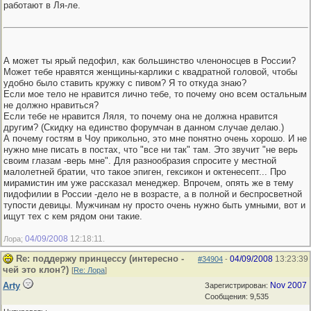
работают в Ля-ле.
А может ты ярый педофил, как большинство членоносцев в России?
Может тебе нравятся женщины-карлики с квадратной головой, чтобы
удобно было ставить кружку с пивом? Я то откуда знаю?
Если мое тело не нравится лично тебе, то почему оно всем остальным
не должно нравиться?
Если тебе не нравится Ляля, то почему она не должна нравится
другим? (Скидку на единство форумчан в данном случае делаю.)
А почему гостям в Чоу прикольно, это мне понятно очень хорошо. И не
нужно мне писать в постах, что "все ни так" там. Это звучит "не верь
своим глазам -верь мне". Для разнообразия спросите у местной
малолетней братии, что такое эпиген, гексикон и октенесепт... Про
мирамистин им уже рассказал менеджер. Впрочем, опять же в тему
пидофилии в России -дело не в возрасте, а в полной и беспросветной
тупости девицы. Мужчинам ну просто очень нужно быть умными, вот и
ищут тех с кем рядом они такие.
04/09/2008
12:18:11
Лора;
.
Re: поддержу принцессу (интересно -
04/09/2008
13:23:39
#34904
-
чей это клон?)
[
Re: Лора
]
Arty
Nov 2007
Зарегистрирован:
Сообщения: 9,535