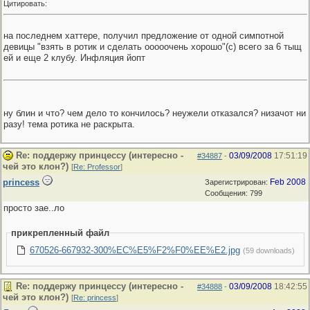
Цитировать:
на последнем хаттере, получил предложение от одной симпотной
девицы "взять в ротик и сделать ооооочень хорошо"(с) всего за 6 тыщ
ей и еще 2 клубу. Инфляция йопт
ну блин и что? чем дело то кончилось? неужели отказался? низачот ни
разу! тема ротика не раскрыта.
Re: поддержу принцессу (интересно -
03/09/2008
17:51:19
#34887
-
чей это клон?)
[
Re: Professor
]
princess
Feb 2008
Зарегистрирован:
Сообщения: 799
просто зае..ло
прикрепленный файл
670526-667932-300%EC%E5%F2%F0%EE%E2.jpg
(59 downloads)
Re: поддержу принцессу (интересно -
03/09/2008
18:42:55
#34888
-
чей это клон?)
[
Re: princess
]