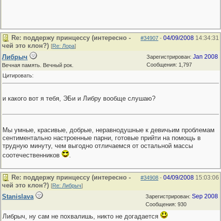
Re: поддержу принцессу (интересно -
04/09/2008
14:34:31
#34907
-
чей это клон?)
[
Re: Лора
]
Либрыч
Jan 2008
Зарегистрирован:
Сообщения: 1,797
Вечная память. Вечный рок.
Цитировать:
и какого вот я тебя, ЭБи и Либру вообще слушаю?
Мы умные, красивые, добрые, неравнодушные к девичьим проблемам
сентиментально настроенные парни, готовые прийти на помощь в
трудную минуту, чем выгодно отличаемся от остальной массы
соотечественников
.
Re: поддержу принцессу (интересно -
04/09/2008
15:03:06
#34908
-
чей это клон?)
[
Re: Либрыч
]
Stanislava
Sep 2008
Зарегистрирован:
Сообщения: 930
Либрыч, ну сам не похвалишь, никто не догадается