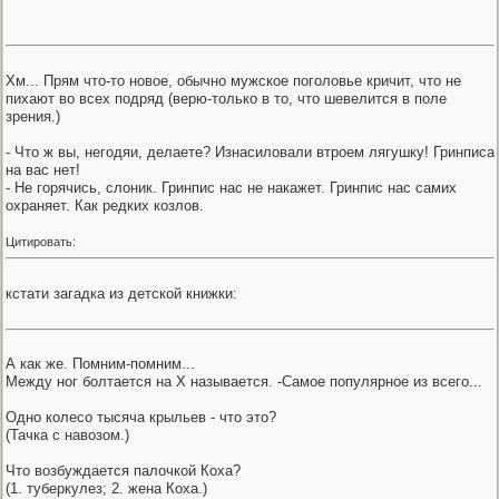
Хм... Прям что-то новое, обычно мужское поголовье кричит, что не
пихают во всех подряд (верю-только в то, что шевелится в поле
зрения.)
- Что ж вы, негодяи, делаете? Изнасиловали втроем лягушку! Гринписа
на вас нет!
- Не горячись, слоник. Гринпис нас не накажет. Гринпис нас самих
охраняет. Как редких козлов.
Цитировать:
кстати загадка из детской книжки:
А как же. Помним-помним...
Между ног болтается на Х называется. -Самое популярное из всего...
Одно колесо тысяча крыльев - что это?
(Тачка с навозом.)
Что возбуждается палочкой Коха?
(1. туберкулез; 2. жена Коха.)