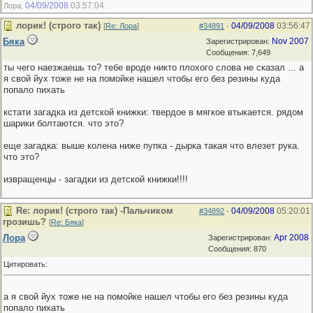
04/09/2008
03:57:04
Лора;
.
лорик! (строго так)
04/09/2008
03:56:47
[
Re: Лора
]
#34891
-
Бяка
Nov 2007
Зарегистрирован:
Сообщения: 7,649
ты чего наезжаешь то? тебе вроде никто плохого слова не сказал ... а
я свой йух тоже не на помойке нашел чтобы его без резины куда
попало пихать
кстати загадка из детской книжки: твердое в мягкое втыкается. рядом
шарики болтаются. что это?
еще загадка: выше колена ниже пупка - дырка такая что влезет рука.
что это?
извращенцы - загадки из детской книжки!!!!
Re: лорик! (строго так) -Пальчиком
04/09/2008
05:20:01
#34892
-
грозишь?
[
Re: Бяка
]
Лора
Apr 2008
Зарегистрирован:
Сообщения: 870
Цитировать:
а я свой йух тоже не на помойке нашел чтобы его без резины куда
попало пихать