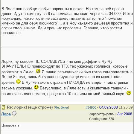
В Ляле вон вообще любые варианты в сексе. Но там за всё просят
денег. Идут в комнату за 8 на полчаса, выносят через час 34 000. И это
нормально, никто гостя не заставлял платить за то, что "пожелал
именно он для себя любимого"... а в Чоу какая-то дешёвая проститня и
соски сплошняком. Да и хрен -их проблемы. Главное, чтоб гостям
нравилось.
Лорик, ну совсем НЕ СОГЛАШУСЬ - по мне деффки в Чу-Чу
ЗНАЧИТЕЛЬНО превосходят по ТТХ тех ужасных гоблинов, которые
работают в Ля-ле.
Я лично периодически был готов сам заплатить в
Ля-ле 8 штук, лишь бы ужасное чудовище исчезло из моего поля
зрения.
В Чучке такого страха я НИКОГДА не видел - там стрипки
весьма ухожены.
Безусловно, в Ляле есть и симпотные танцули -
но их очень-очень мало, процентов 10 от силы на мой личный вкус.
Re: лорик! (еще строже)
04/09/2008
11:25:39
[
Re: Бяка
]
#34900
-
Лора
Apr 2008
Зарегистрирован:
Сообщения: 870
Цитировать: