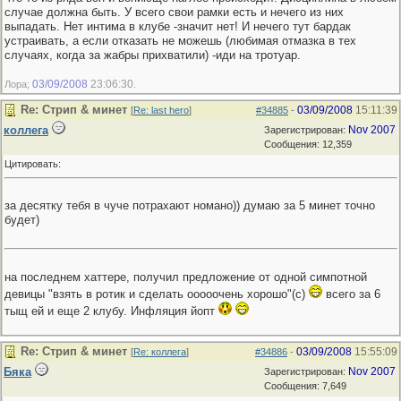
случае должна быть. У всего свои рамки есть и нечего из них
выпадать. Нет интима в клубе -значит нет! И нечего тут бардак
устраивать, а если отказать не можешь (любимая отмазка в тех
случаях, когда за жабры прихватили) -иди на тротуар.
03/09/2008
23:06:30
Лора;
.
Re: Стрип & минет
03/09/2008
15:11:39
[
Re: last hero
]
#34885
-
коллега
Nov 2007
Зарегистрирован:
Сообщения: 12,359
Цитировать:
за десятку тебя в чуче потрахают номано)) думаю за 5 минет точно
будет)
на последнем хаттере, получил предложение от одной симпотной
девицы "взять в ротик и сделать ооооочень хорошо"(с)
всего за 6
тыщ ей и еще 2 клубу. Инфляция йопт
Re: Стрип & минет
03/09/2008
15:55:09
[
Re: коллега
]
#34886
-
Бяка
Nov 2007
Зарегистрирован:
Сообщения: 7,649