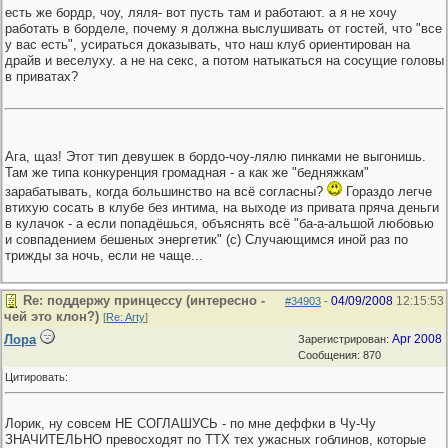
есть же бордр, чоу, ляля- вот пусть там и работают. а я не хочу
работать в борделе, почему я должна выслушивать от гостей, что "все
у вас есть", усираться доказывать, что наш клуб ориентирован на
драйв и веселуху. а не на секс, а потом натыкаться на сосущие головы
в приватах?
Ага, щаз! Этот тип девушек в бордо-чоу-лялю пинками не выгонишь.
Там же типа конкуренция громадная - а как же "бедняжкам"
зарабатывать, когда большинство на всё согласны?
Гораздо легче
втихую сосать в клубе без интима, на выходе из привата пряча деньги
в кулачок - а если попадёшься, объяснять всё "ба-а-альшой любовью
и совпадением бешеных энергетик" (с) Случающимся иной раз по
трижды за ночь, если не чаще...
Re: поддержу принцессу (интересно -
04/09/2008
12:15:53
#34903
-
чей это клон?)
[
Re: Arty
]
Лора
Apr 2008
Зарегистрирован:
Сообщения: 870
Цитировать:
Лорик, ну совсем НЕ СОГЛАШУСЬ - по мне деффки в Чу-Чу
ЗНАЧИТЕЛЬНО превосходят по ТТХ тех ужасных гоблинов, которые