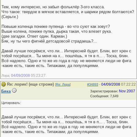
Тем, кому интересно, но забыл фольклёр 3-ого класса.
Что такое: твердое в мягкое вставляется, и шарики рядом болтаются?
(Сеpьги.)
Повыше коленца пониже пупенца - во что суют как зовут?
Выше колена, пониже пупка, дырка такая, что влезет рука.
(две загадки. Ответ один. Карман.)
Бяк, ну ты чего фигнёй детсадовсой страдаешь?...
Давай лучше посрёмся, что ли... Интересней будет. Блин, вот хрен с
тобой посрёшся... Ты меня на х... пошлёшь, я тя в п... . Тоска, блин.
Всё надоело. Одно и то же из года в год- не меняются люди не фига
-какие есть, такие есть. Типажами, да популяциями.
04/09/2008
05:23:27
Лора;
.
Re: лорик! (еще строже)
04/09/2008
07:22:22
[
Re: Лора
]
#34893
-
Бяка
Nov 2007
Зарегистрирован:
Сообщения: 7,649
Цитировать:
Давай лучше посрёмся, что ли... Интересней будет. Блин, вот хрен с
тобой посрёшся... Ты меня на х... пошлёшь, я тя в п... . Тоска, блин.
Всё надоело. Одно и то же из года в год- не меняются люди не фига
-какие есть, такие есть. Типажами, да популяциями.