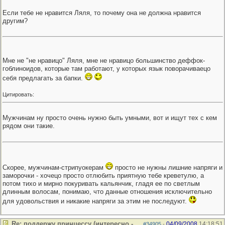
Если тебе не нравится Ляля, то почему она не должна нравится
другим?
Мне не "не нравицо" Ляля, мне не нравицо большинство деффок-
гоблиноидов, которые там работают, у которых язык поворачиваецо
себя предлагать за бапки.
Цитировать:
Мужчинам ну просто очень нужно быть умными, вот и ищут тех с кем
рядом они такие.
Скорее, мужчинам-стрипуокерам
просто не нужны лишние напряги и
заморочки - хочецо просто отлюбить приятную тебе креветулю, а
потом тихо и мирно покуривать кальянчик, гладя ее по светлым
длинным волосам, понимаю, что данные отношения исключительно
для удовольствия и никакие напряги за этим не последуют.
Re: поддержу принцессу (интересно -
04/09/2008
14:18:51
#34905
-