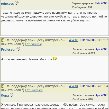
princess
Feb 2008
Зарегистрирован:
Сообщения: 799
тока не надо из меня эдакую лже пуританку делать, я не против
увольнений других девочек, но вне клуба и по таксе. просто не люблю
дешевок. минет в привате-это очень уж как то убого звучит.
Re: поддержу принцессу (интересно -
03/09/2008
13:37:02
#34883
-
чей это клон?)
[
Re: princess
]
Professor
Apr 2008
Зарегистрирован:
Сообщения: 4,673
Ах ты маленький Павлиk Морозов
Re: поддержу принцессу (интересно -
03/09/2008
14:01:04
#34884
-
чей это клон?)
[
Re: Professor
]
Лора
Apr 2008
Зарегистрирован:
Сообщения: 870
Я считаю, Принцесса правильно делает. Ибо нефиг. Все стучат, если
что-то из ряда вон и вопиюще-наглое происходит. Дисциплина в любом