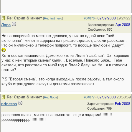
Re: Стрип & минет
02/09/2008
19:24:27
[
Re: last hero
]
#34876
-
Лора
Apr 2008
Зарегистрирован:
Сообщения: 870
Не наговаривай на местных девочек, у них по одной цене "всё
включенно", минет и задорма на привате сделают, а если расскажет,
что он миллионер и телефон попросит, то вообще по-любви "дадут".
Хотя состав изменился. Даже кое-кто из Ляли "нашёлся". Эх, хорошие
у нас с ней "вторые смены" были... Весёлые. Повезло Бяке... Тебе
сказали, что работали со мной год в Ляле? Девушка На...я в голубом
платье?
P.S."Вторая смена", это когда выходишь после работы, а там около
клуба страждущие скачут и деньгами размахивают...
Re: Стрип & минет
02/09/2008
20:58:59
[
Re: Лора
]
#34877
-
princess
Feb 2008
Зарегистрирован:
Сообщения: 799
развелося шлюх, минеты на приватах...еще и задарма!!!!!!!!!!
рррррррррррррр!!!!!!!!!!!!!