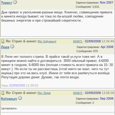
Турист
Nov 2007
Зарегистрирован:
Сообщения: 3,631
Дык приват и увольнение-разные вещи. Конечно, совмещение привата
и минета иногда бывает, но тока по ба-алшой любви, совпадении
бешеных энергетик и при строжайшей секретности..
Re: Стрип & минет
02/09/2008
12:34:49
[
Re: Kolyaныч
]
#34871
-
Лора
Apr 2008
Зарегистрирован:
Сообщения: 870
В Ляле нет полного стрипа. В прайсе такой услуги тоже нет. А в
принципе можно найти и договориться. 3000 обычный приват, 4-6000
минет в гондоне, 6-8000 без (полная стоимость всего привата на 15- 30
минут ). Но если ты не рассвистишь (чтоб никто не знал, чего ты тут
ищешь) про это на весь клуб. Иначе от тебя все разбегуться вообще.
Репутация дороже денег. Думаю, так почти везде.
02/09/2008
12:38:02
Лора;
.
Re: Стрип & минет
02/09/2008
13:08:28
[
Re: Лора
]
#34872
-
Kolyaныч
Sep 2008
Зарегистрирован:
Сообщения: 2
Цитировать: