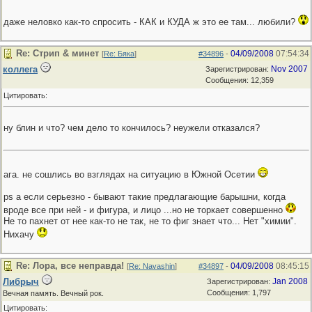
даже неловко как-то спросить - КАК и КУДА ж это ее там... любили?
Re: Стрип & минет
04/09/2008
07:54:34
[
Re: Бяка
]
#34896
-
коллега
Nov 2007
Зарегистрирован:
Сообщения: 12,359
Цитировать:
ну блин и что? чем дело то кончилось? неужели отказался?
ага. не сошлись во взглядах на ситуацию в Южной Осетии
ps а если серьезно - бывают такие предлагающие барышни, когда
вроде все при ней - и фигура, и лицо ...но не торкает совершенно
Не то пахнет от нее как-то не так, не то фиг знает что... Нет "химии".
Нихачу
Re: Лора, все неправда!
04/09/2008
08:45:15
[
Re: Navashin
]
#34897
-
Либрыч
Jan 2008
Зарегистрирован:
Сообщения: 1,797
Вечная память. Вечный рок.
Цитировать: