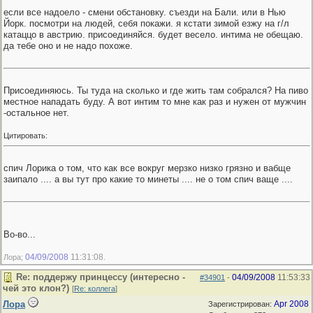
если все надоело - смени обстановку. съезди на Бали. или в Нью
Йорк. посмотри на людей, себя покажи. я кстати зимой езжу на г/л
катаццо в австрию. присоединяйся. будет весело. интима не обещаю.
да тебе оно и не надо похоже.
Присоединяюсь. Ты туда на сколько и где жить там собрался? На пиво
местное нападать буду. А вот интим то мне как раз и нужен от мужчин
-остальное нет.
Цитировать:
спич Лорика о том, что как все вокруг мерзко низко грязно и вабще
заипало .... а вы тут про какие то минеты .... не о том спич ваще ....
Во-во...
04/09/2008
11:31:08
Лора;
.
Re: поддержу принцессу (интересно -
04/09/2008
11:53:33
#34901
-
чей это клон?)
[
Re: коллега
]
Лора
Apr 2008
Зарегистрирован: