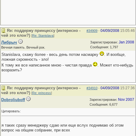
Re: поддержу принцессу (интересно -
04/09/2008
15:05:46
#34909
-
чей это клон?)
[
Re: Stanislava
]
Либрыч
Jan 2008
Зарегистрирован:
Сообщения: 1,797
Вечная память. Вечный рок.
Stanislava, скажу более - весь день потом насмарку
. И вообще,
ложная скромность - зло!
К тому же все написанное мною - чистая правда
. Может кто-нибудь
возразить?
Re: поддержу принцессу (интересно -
04/09/2008
15:27:36
#34910
-
чей это клон?)
[
Re: princess
]
Dobroliuboff
Nov 2007
Зарегистрирован:
Сообщения: 6,677
Цитировать:
я таких сразу менеджеру сдаю или еще вслух поднимаю об этом
вопрос на общем собрании, при всех