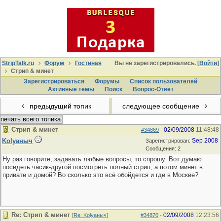
StripTalk.ru
Форум
Гостиная
Вы не зарегистрировались. [
Войти
]
Стрип & минет
Зарегистрироваться
Форумы
Список пользователей
Активные темы
Поиcк
Вопрос-Ответ
предыдущий топик
следующее сообщение
печать всего топика
Стрип & минет
02/09/2008
11:48:48
#34869
-
Kolyaныч
Sep 2008
Зарегистрирован:
Сообщения: 2
Ну раз говорите, задавать любые вопросы, то спрошу. Вот думаю
посидеть часик-другой посмотреть полный стрип, а потом минет в
привате и домой? Во сколько это всё обойдется и где в Москве?
Re: Стрип & минет
02/09/2008
12:23:56
[
Re: Kolyaныч
]
#34870
-