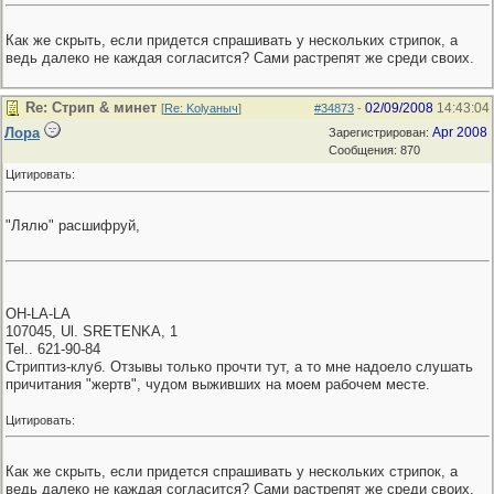
Как же скрыть, если придется спрашивать у нескольких стрипок, а
ведь далеко не каждая согласится? Сами растрепят же среди своих.
Re: Стрип & минет
02/09/2008
14:43:04
[
Re: Kolyaныч
]
#34873
-
Лора
Apr 2008
Зарегистрирован:
Сообщения: 870
Цитировать:
"Лялю" расшифруй,
OH-LA-LA
107045, Ul. SRETENKA, 1
Tel.. 621-90-84
Стриптиз-клуб. Отзывы только прочти тут, а то мне надоело слушать
причитания "жертв", чудом выживших на моем рабочем месте.
Цитировать:
Как же скрыть, если придется спрашивать у нескольких стрипок, а
ведь далеко не каждая согласится? Сами растрепят же среди своих.