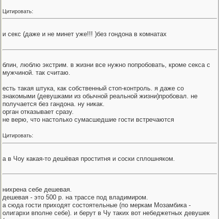
Цитировать:
и секс (даже и не минет уже!!! )без гондона в комнатах
блин, люблю экстрим. в жизни все нужно попробовать, кроме секса с
мужчиной. так считаю.
есть такая штука, как собственный стоп-контроль. я даже со
знакомыми (девушками из обычной реальной жизни)пробовал. не
получается без гандона. ну никак.
орган отказывает сразу.
не верю, что настолько сумасшедшие гости встречаются
Цитировать:
а в Чоу какая-то дешёвая проститня и соски сплошняком.
нихрена себе дешевая.
дешевая - это 500 р. на трассе под владимиром.
а сюда гости приходят состоятельные (по меркам Мозамбика -
олигархи вполне себе). и берут в Чу таких вот небеджетных девушек