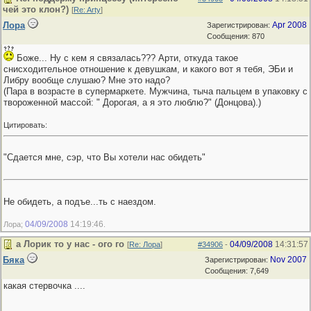
чей это клон?)
[
Re: Arty
]
Лора
Apr 2008
Зарегистрирован:
Сообщения: 870
Боже... Ну с кем я связалась??? Арти, откуда такое
снисходительное отношение к девушкам, и какого вот я тебя, ЭБи и
Либру вообще слушаю? Мне это надо?
(Пара в возрасте в супермаркете. Мужчина, тыча пальцем в упаковку с
твороженной массой: " Дорогая, а я это люблю?" (Донцова).)
Цитировать:
"Сдается мне, сэр, что Вы хотели нас обидеть"
Не обидеть, а подъе...ть с наездом.
04/09/2008
14:19:46
Лора;
.
а Лорик то у нас - ого го
04/09/2008
14:31:57
[
Re: Лора
]
#34906
-
Бяка
Nov 2007
Зарегистрирован:
Сообщения: 7,649
какая стервочка ....