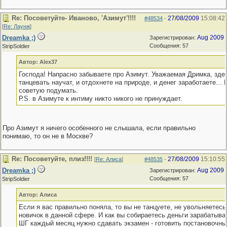
Re: Посоветуйте- Иваново, 'Азимут'!!!!
27/08/2009
15:08:42
#48534
-
[
Re: Лаунж
]
Dreamka ;)
Aug 2009
Зарегистрирован:
Сообщения: 57
StripSoldier
Автор: Alex37
Господа! Напрасно забываете про Азимут. Уважаемая Дримка, зде
танцевать научат, и отдохнете на природе, и денег заработаете...
советую подумать.
Р.S. в Азимуте к интиму никто никого не принуждает.
Про Азимут я ничего особенного не слышала, если правильно
понимаю, то он не в Москве?
Re: Посоветуйте, плиз!!!!
27/08/2009
15:10:55
[
Re: Алиса
]
#48535
-
Dreamka ;)
Aug 2009
Зарегистрирован:
Сообщения: 57
StripSoldier
Автор: Алиса
Если я вас правильно поняла, то вы не танцуете, не увольняетесь
новичок в данной сфере. И как вы собираетесь деньги зарабатыват
ШГ каждый месяц нужно сдавать экзамен - готовить постановочны