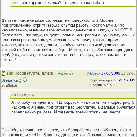
им своего времени жалко? Но ведь это их работа.
Да ответ, как мне кажется, лежит на поверхности: в Москве
подготовленных стриптизёрш с опытом работы, костюмами и, что
немаловажно, умением зарабатывать деньги себе и клубу - МНОГО!!!
Более того - пожалуй, их даже больше, чем реально нужно клубам... И
при таком раскладе подумай сама: зачем клубу тратить время,
которое, как известно, деньги, на обучение новенькой девочки, из
которой ещё непонятно что выйдет. Может, ты отработаешь один день
и уйдёшь, заявив, что стрип это не твоё - поверь, таких немало - и
смысл?
Re: Посоветуйте, плиз!!!!
27/08/2009
12:59:03
[
Re: Алиса
]
#48526
-
Dreamka ;)
Aug 2009
Зарегистрирован:
Сообщения: 57
StripSoldier
Автор: Алиса
А попробуйте начать с "911 Корстон" - там отличный хореограф (Ле
насколько я знаю, подготовит вас бесплатно, а дальше обучаться
параллельно работая. И там есть третий этаж - без шеста
Спасибо, конечно, ноя в курсе, что Аврора(если не ошибаюсь, то это
же название и у 911) - бордель, да еще и какой, выше я писала, что не