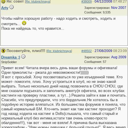
Re: совет
04/12/2008
07:48:27
[
Re: klubnichnaya
]
#38009
-
Arty
Nov 2007
Зарегистрирован:
Сообщения: 9,535
Чтобы найти хорошую работу - надо ходить и смотреть, ходить и
смотреть...
Пока не найдешь то, что нравится...
Посоветуйте, плиз!!!!
27/08/2009
08:23:09
[
Re: klubnichnaya
]
#48502
-
Dreamka ;)
Aug 2009
Зарегистрирован:
Сообщения: 57
StripSoldier
Привет всем! Читала вчера весь день ваши форумы и офигевала!
Одни приколисты - ржала до невозможности!)))))))
Я вот с просьбой. Хочу посоветоваться по уже изъеденной теме. Кто
может- помогите, плиз. Хочу устроиться в клуб, но не знаю какой
выбрать. Только несколько дней назад позвонила в CHOU CHOU, где
мне сказали подъехать и заполнить анкету(я офигела, во всех клубах
кастинги на проверку пластики, а тут...).Решила зайти к вам и почитать.
Спасибо, что предупредили, что это бордельчик.Не хотелось бы в
подобную историю вляпаться. Из большинства форумов я поняла, что
самый нормальный БМ. Кто-нить знает как там кастинг проходит? Я
год назад ходила на кастинг в Dolls(слышала, что самый старый и
нормальный клуб без интима,кстати там очень клево-просто
обалденно!!!), так вот - меня не взяли! А причина была высказана
хореографом - "Нам нужны девушки с большой грудью!". Я весь вечер