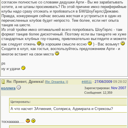
согласен полностью со словами дедушки Арти - Вы же зарабатывать
хотите, а не штаны просиживать? По этой причине имхо периферийные
клубы надо сразу отсекать и пробоваться в БМ/ШоуГерлс/Дежавю.
Правда, конкуренция сейчас весьма жесткая и устроиться в один из
перечисленных клубов будет непросто. Тем более, если нет опыта
танцев на шесте.
Из этой тройки имхо оптимальней всего попробовать ШоуГерлс - там
формат танцев более дискотченый. Поэтому если вы танцуете не хуже
стандартных клубных гоу-гошниц, привлекательно выглядите и можете
как следует отжечь
(в хорошем смысле ессно
) - Вас возьмут
Сходите в клуп, как гостья, воспользуйтесь предложением Арти - и
многое встанет на свои места
ps
ну и удачи
Re: Привет, Дримка!
27/08/2009
09:28:02
[
Re: Dreamka ;)
]
#48511
-
коллега
Nov 2007
Зарегистрирован:
Сообщения: 12,359
Цитировать:
А что насчет ЗАтмения, Соляриса, Адмирала и Стрекозы?
тоскааааа.....