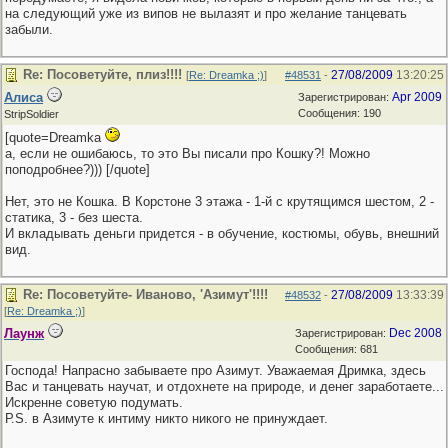
на следующий уже из випов не вылазят и про желание танцевать
забыли.
Re: Посоветуйте, плиз!!!!
27/08/2009
13:20:25
[
Re: Dreamka ;)
]
#48531
-
Алиса
Apr 2009
Зарегистрирован:
Сообщения: 190
StripSoldier
[quote=Dreamka
а, если не ошибаюсь, то это Вы писали про Кошку?! Можно
поподробнее?))) [/quote]
Нет, это не Кошка. В Корстоне 3 этажа - 1-й с крутящимся шестом, 2 -
статика, 3 - без шеста.
И вкладывать деньги придется - в обучение, костюмы, обувь, внешний
вид.
Re: Посоветуйте- Иваново, 'Азимут'!!!!
27/08/2009
13:33:39
#48532
-
[
Re: Dreamka ;)
]
Лаунж
Dec 2008
Зарегистрирован:
Сообщения: 681
Господа! Напрасно забываете про Азимут. Уважаемая Дримка, здесь
Вас и танцевать научат, и отдохнете на природе, и денег заработаете...
Искренне советую подумать.
Р.S. в Азимуте к интиму никто никого не принуждает.