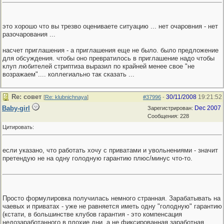
это хорошо что вы трезво оцениваете ситуацию ... нет очаровния - нет
разочарования ...
насчет приглашения - а приглашения еще не было. было предложение
для обсуждения. чтобы оно превратилось в приглашение надо чтобы
клуп любителей стриптиза выразил по крайней менее свое "не
возражаем".... коллегиально так сказать ...
Re: совет
30/11/2008
19:21:52
[
Re: klubnichnaya
]
#37996
-
Baby-girl
Dec 2007
Зарегистрирован:
Сообщения: 228
Цитировать:
если указано, что работать хочу с приватами и увольнениями - значит
претендую не на одну голодную гарантию плюс/минус что-то.
Просто формулировка получилась немного странная. Зарабатывать на
чаевых и приватах - уже не равняется иметь одну "голодную" гарантию
(кстати, в большинстве клубов гарантия - это компенсация
недозаработанного в плохие дни, а не фиксированная заработная