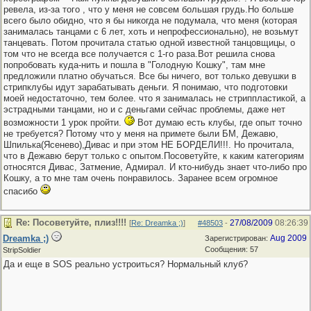
ревела, из-за того , что у меня не совсем большая грудь.Но больше
всего было обидно, что я бы никогда не подумала, что меня (которая
занималась танцами с 6 лет, хоть и непрофессионально), не возьмут
танцевать. Потом прочитала статью одной известной танцовщицы, о
том что не всегда все получается с 1-го раза.Вот решила снова
попробовать куда-нить и пошла в "Голодную Кошку", там мне
предложили платно обучаться. Все бы ничего, вот только девушки в
стрипклубы идут зарабатывать деньги. Я понимаю, что подготовки
моей недостаточно, тем более. что я занималась не стриппластикой, а
эстрадными танцами, но и с деньгами сейчас проблемы, даже нет
возможности 1 урок пройти.
Вот думаю есть клубы, где опыт точно
не требуется? Потому что у меня на примете были БМ, Дежавю,
Шпилька(Ясенево),Дивас и при этом НЕ БОРДЕЛИ!!!. Но прочитала,
что в Дежавю берут только с опытом.Посоветуйте, к каким категориям
относятся Дивас, Затмение, Адмирал. И кто-нибудь знает что-либо про
Кошку, а то мне там очень понравилось. Заранее всем огромное
спасибо
Re: Посоветуйте, плиз!!!!
27/08/2009
08:26:39
[
Re: Dreamka ;)
]
#48503
-
Dreamka ;)
Aug 2009
Зарегистрирован:
Сообщения: 57
StripSoldier
Да и еще в SOS реально устроиться? Нормальный клуб?