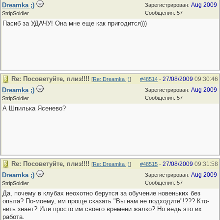
Dreamka ;)
Aug 2009
Зарегистрирован:
Сообщения: 57
StripSoldier
Пасиб за УДАЧУ! Она мне еще как пригодится)))
Re: Посоветуйте, плиз!!!!
27/08/2009
09:30:46
[
Re: Dreamka ;)
]
#48514
-
Dreamka ;)
Aug 2009
Зарегистрирован:
Сообщения: 57
StripSoldier
А Шпилька Ясенево?
Re: Посоветуйте, плиз!!!!
27/08/2009
09:31:58
[
Re: Dreamka ;)
]
#48515
-
Dreamka ;)
Aug 2009
Зарегистрирован:
Сообщения: 57
StripSoldier
Да, почему в клубах неохотно берутся за обучение новеньких без
опыта? По-моему, им проще сказать "Вы нам не подходите"!??? Кто-
нить знает? Или просто им своего времени жалко? Но ведь это их
работа.