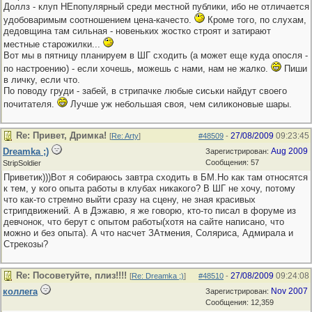
Доллз - клуп НЕпопулярный среди местной публики, ибо не отличается
удобоваримым соотношением цена-качесто.
Кроме того, по слухам,
дедовщина там сильная - новеньких жостко строят и затирают
местные старожилки...
Вот мы в пятницу планируем в ШГ сходить (а может еще куда опосля -
по настроению) - если хочешь, можешь с нами, нам не жалко.
Пиши
в личку, если что.
По поводу груди - забей, в стрипачке любые сиськи найдут своего
почитателя.
Лучше уж небольшая своя, чем силиконовые шары.
Re: Привет, Дримка!
27/08/2009
09:23:45
[
Re: Arty
]
#48509
-
Dreamka ;)
Aug 2009
Зарегистрирован:
Сообщения: 57
StripSoldier
Приветик)))Вот я собираюсь завтра сходить в БМ.Но как там относятся
к тем, у кого опыта работы в клубах никакого? В ШГ не хочу, потому
что как-то стремно выйти сразу на сцену, не зная красивых
стрипдвижений. А в Дэжавю, я же говорю, кто-то писал в форуме из
девчонок, что берут с опытом работы(хотя на сайте написано, что
можно и без опыта). А что насчет ЗАтмения, Соляриса, Адмирала и
Стрекозы?
Re: Посоветуйте, плиз!!!!
27/08/2009
09:24:08
[
Re: Dreamka ;)
]
#48510
-
коллега
Nov 2007
Зарегистрирован:
Сообщения: 12,359