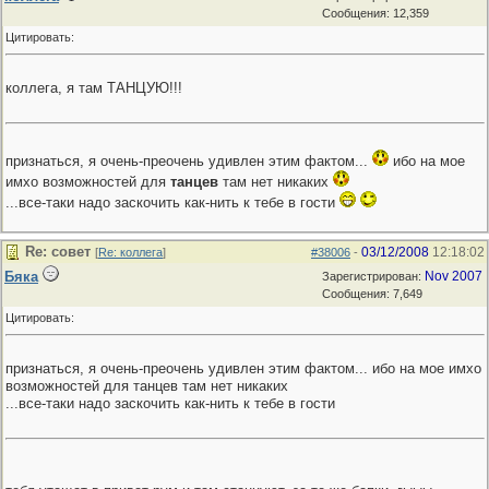
Сообщения: 12,359
Цитировать:
коллега, я там ТАНЦУЮ!!!
признаться, я очень-преочень удивлен этим фактом...
ибо на мое
имхо возможностей для
танцев
там нет никаких
...все-таки надо заскочить как-нить к тебе в гости
Re: совет
03/12/2008
12:18:02
[
Re: коллега
]
#38006
-
Бяка
Nov 2007
Зарегистрирован:
Сообщения: 7,649
Цитировать:
признаться, я очень-преочень удивлен этим фактом... ибо на мое имхо
возможностей для танцев там нет никаких
...все-таки надо заскочить как-нить к тебе в гости