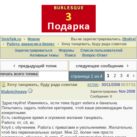
StripTalk.ru
Форум
Вы не зарегистрировались. [
Войти
]
Работа, вакансии и бизнес
Хочу танцевать, буду рада советам
Зарегистрироваться
Форумы
Список пользователей
Активные темы
Поиcк
Вопрос-Ответ
предыдущий топик
следующее сообщение
печать всего топика
1
2
3
4
страница 1 из 4
Хочу танцевать, буду рада советам
30/11/2008
00:57:01
#37990
-
klubnichnaya
Nov 2008
Зарегистрирован:
Сообщения: 6
Здраствуйте! Извиняюсь, если тема будет избита и банальна.
Попытаюсь задать поболее критериев, чтоб ваши рекомендации были
конкретными.
Есть свободное время и огромное желание танцевать.
Работа: пт, сб, вс.
Клуб с обучением. Работа с приватами и увольнениями. Желательно,
чтоб без первоначальных затрат. Мне 22, более чем просто