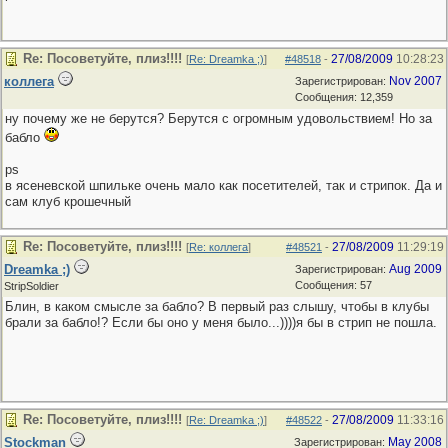
Re: Посоветуйте, плиз!!!!
27/08/2009
10:28:23
[
Re: Dreamka ;)
]
#48518
-
коллега
Nov 2007
Зарегистрирован:
Сообщения: 12,359
ну почему же не берутся? Берутся с огромным удовольствием! Но за
бабло
ps
в ясеневской шпильке очень мало как посетителей, так и стрипок. Да и
сам клуб крошечный
Re: Посоветуйте, плиз!!!!
27/08/2009
11:29:19
[
Re: коллега
]
#48521
-
Dreamka ;)
Aug 2009
Зарегистрирован:
Сообщения: 57
StripSoldier
Блин, в каком смысле за бабло? В первый раз слышу, чтобы в клубы
брали за бабло!? Если бы оно у меня было...))))я бы в стрип не пошла.
Re: Посоветуйте, плиз!!!!
27/08/2009
11:33:16
[
Re: Dreamka ;)
]
#48522
-
Stockman
May 2008
Зарегистрирован: