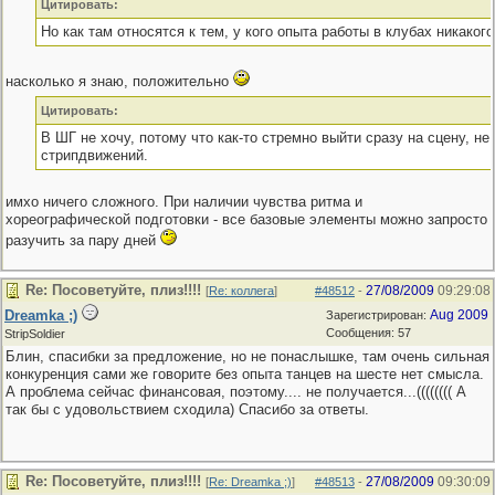
Цитировать:
Но как там относятся к тем, у кого опыта работы в клубах никакого
насколько я знаю, положительно
Цитировать:
В ШГ не хочу, потому что как-то стремно выйти сразу на сцену, не
стрипдвижений.
имхо ничего сложного. При наличии чувства ритма и
хореографической подготовки - все базовые элементы можно запросто
разучить за пару дней
Re: Посоветуйте, плиз!!!!
27/08/2009
09:29:08
[
Re: коллега
]
#48512
-
Dreamka ;)
Aug 2009
Зарегистрирован:
Сообщения: 57
StripSoldier
Блин, спасибки за предложение, но не понаслышке, там очень сильная
конкуренция сами же говорите без опыта танцев на шесте нет смысла.
А проблема сейчас финансовая, поэтому.... не получается...(((((((( А
так бы с удовольствием сходила) Спасибо за ответы.
Re: Посоветуйте, плиз!!!!
27/08/2009
09:30:09
[
Re: Dreamka ;)
]
#48513
-