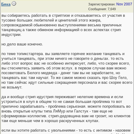
Бяка
Nov 2007
Зарегистрирован:
Сообщения: 7,649
вы собираетесь работать в стриптизе и отказываетесь от участия в
тусовке больших любителей и ценителей этого жанра,
сопровождаемой обыкновенно выступлениями весьма приличных
танцовщиц а также обменом информацией о всех аспектах стрип
индустрии.
но дело ваше конечно.
по теме топикстартера. вы заявляете горячее желание танцевать и
учиться танцевать, при этом ничего не говорите о деньгах. то есть
либо этот вопрос вас не особенно интересует, либо, что скорее всего,
вы стесняетесь заявить об этом вслух. в первом случае вам можно
посоветовать Белого медведа - денег там вы не заработаете, но
танцевать вас там научат. То же самое можно сказать про Шоу Гелз,
но там сейчас идут сильные сокращения персонала и вас скорее всего
не возьмут.
да и вообще стрип идустрия переживает нелегкие времена и если
устроиться в клуп в общем то не самая большая проблема то вот
прилично зарабатывать - проблема серьезная. можете попробовать во
вновь открытые клупы типа ЛяМур или Галстук - там еще не
сформирован коллектив. стрип-дедовщина вам не грозит, но клиентов
там еще меньше чем в хорошо раскрученных клупах.
если вы хотите работать с увольениями - то есть с интимом - назовем