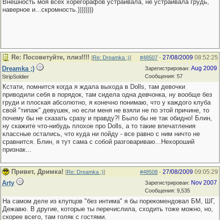
Внешность моя всех хорегорафов устраивала, не устраивала грудь,
наверное и...скромность.))))))))
Re: Посоветуйте, плиз!!!!
27/08/2009
08:52:25
[
Re: Dreamka ;)
]
#48507
-
Dreamka ;)
Aug 2009
Зарегистрирован:
Сообщения: 57
StripSoldier
Кстати, помнится когда я ждала выхода в Dolls, там девочки
приводили себя в порядок, там сидела одна девчонка, ну вообще без
груди и плоская абсолютно, я конечно понимаю, что у каждого клуба
свой "типаж" девушек, но если меня не взяли не по этой причине, то
почему бы не сказать сразу и правду?! Было бы не так обидно! Блин,
ну скажите что-нибудь плохое про Dolls, а то такие впечатления
классные остались, что куда ни пойду - все равно с ним ничто не
сравнится. Блин, я тут сама с собой разговариваю...Нехороший
признак...
Привет, Дримка!
27/08/2009
09:05:29
[
Re: Dreamka ;)
]
#48508
-
Arty
Nov 2007
Зарегистрирован:
Сообщения: 9,535
На самом деле из клупцов "без интима" я бы порекомендовал БМ, ШГ,
Дежавю. В другие, которые ты перечислила, сходить тоже можно, но,
скорее всего, там голяк с гостями.