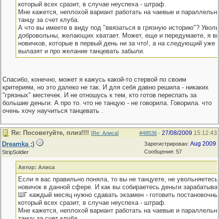
который всех сразит, в случае неуспеха - штраф.
Мне кажется, неплохой вариант работать на чаевые и параллельн
танцу за счет клуба.
А что вы имеете в виду под "ввязаться в грязную историю"? Увол
добровольны, желающих хватает. Может, еще и передумаете, я в
новичков, которые в первый день ни за что!, а на следующий уже 
вылазят и про желание танцевать забыли.
Спасибо, конечно, может я кажусь какой-то стервой по своим
критериям, но это далеко не так. И для себя давно решила - никаких
"грязных" местечек. И не отношусь к тем, кто готов переспать за
большие деньги. А про то. что не танцую - не говорила. Говорила. что
очень хочу научиться танцевать .
Re: Посоветуйте, плиз!!!!
27/08/2009
15:12:43
[
Re: Алиса
]
#48536
-
Dreamka ;)
Aug 2009
Зарегистрирован:
Сообщения: 57
StripSoldier
Автор: Алиса
Если я вас правильно поняла, то вы не танцуете, не увольняетесь
новичок в данной сфере. И как вы собираетесь деньги зарабатыват
ШГ каждый месяц нужно сдавать экзамен - готовить постановочны
который всех сразит, в случае неуспеха - штраф.
Мне кажется, неплохой вариант работать на чаевые и параллельн
танцу за счет клуба.