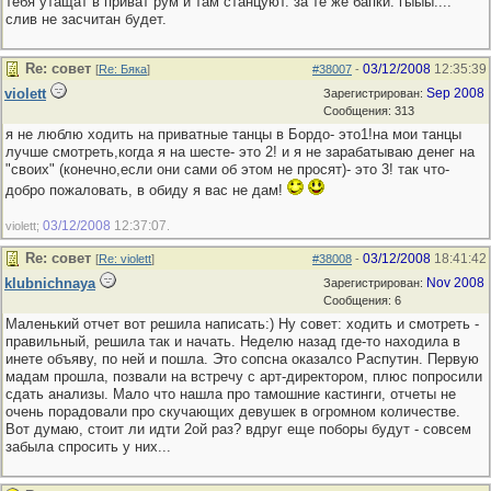
тебя утащат в приват рум и там станцуют. за те же бапки. гыыы....
слив не засчитан будет.
Re: совет
03/12/2008
12:35:39
[
Re: Бяка
]
#38007
-
violett
Sep 2008
Зарегистрирован:
Сообщения: 313
я не люблю ходить на приватные танцы в Бордо- это1!на мои танцы
лучше смотреть,когда я на шесте- это 2! и я не зарабатываю денег на
"своих" (конечно,если они сами об этом не просят)- это 3! так что-
добро пожаловать, в обиду я вас не дам!
03/12/2008
12:37:07
violett;
.
Re: совет
03/12/2008
18:41:42
[
Re: violett
]
#38008
-
klubnichnaya
Nov 2008
Зарегистрирован:
Сообщения: 6
Маленький отчет вот решила написать:) Ну совет: ходить и смотреть -
правильный, решила так и начать. Неделю назад где-то находила в
инете объяву, по ней и пошла. Это сопсна оказалсо Распутин. Первую
мадам прошла, позвали на встречу с арт-директором, плюс попросили
сдать анализы. Мало что нашла про тамошние кастинги, отчеты не
очень порадовали про скучающих девушек в огромном количестве.
Вот думаю, стоит ли идти 2ой раз? вдруг еще поборы будут - совсем
забыла спросить у них...