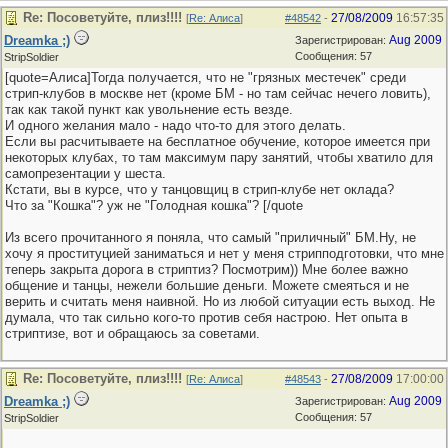
Re: Посоветуйте, плиз!!!!
27/08/2009
16:57:35
[
Re: Алиса
]
#48542
-
Dreamka ;)
Aug 2009
Зарегистрирован:
Сообщения: 57
StripSoldier
[quote=Алиса]Тогда получается, что не "грязных местечек" среди
стрип-клубов в москве нет (кроме БМ - но там сейчас нечего ловить),
так как такой пункт как увольнение есть везде.
И одного желания мало - надо что-то для этого делать.
Если вы расчитываете на бесплатное обучение, которое имеется при
некоторых клубах, то там максимум пару занятий, чтобы хватило для
самопрезентации у шеста.
Кстати, вы в курсе, что у танцовщиц в стрип-клубе нет оклада?
Что за "Кошка"? уж не "Голодная кошка"? [/quote
Из всего прочитанного я поняла, что самый "приличный" БМ.Ну, не
хочу я проституцией заниматься и нет у меня стрипподготовки, что мне
теперь закрыта дорога в стриптиз? Посмотрим)) Мне более важно
общение и танцы, нежели большие деньги. Можете смеяться и не
верить и считать меня наивной. Но из любой ситуации есть выход. Не
думала, что так сильно кого-то против себя настрою. Нет опыта в
стриптизе, вот и обращаюсь за советами.
Re: Посоветуйте, плиз!!!!
27/08/2009
17:00:00
[
Re: Алиса
]
#48543
-
Dreamka ;)
Aug 2009
Зарегистрирован:
Сообщения: 57
StripSoldier