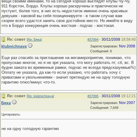
вещи своими именами, то на сегодня хорошо выглядят клубы Чу-Чу,
911 Корстон, Бордо. Клупы хорошо раскручены и практически не
пустуют, более того, в них есть недостаток именно очень красивых
девушек - каковой вы себя позиционируете - в таком случае вам
скорее всего удастся занять свое достойное место. Но имейте в виду
что в Бордо конкуренция очень жесткая - подчас - жестокая.
Re: совет
30/11/2008
18:58:40
[
Re: Бяка
]
#37994
-
klubnichnaya
Nov 2008
Зарегистрирован:
Сообщения: 6
Еще раз спасибо за приглашение на мегамероприятие, понимаю, что
пропускаю многое, но я не зря указала, что могу работать пт, сб, вс. В
будни зажата во временные рамки, подчас не всегда предсказуемые%)
Оплату не указала, да как-то если указано, что работать хочу с
приватами и увольнениями - значит претендую не на одну голодную
гарантию плюс/минус что-то.
Re: совет
30/11/2008
19:12:21
[
Re: klubnichnaya
]
#37995
-
Бяка
Nov 2007
Зарегистрирован:
Сообщения: 7,649
Цитировать:
не на одну голодную гарантию