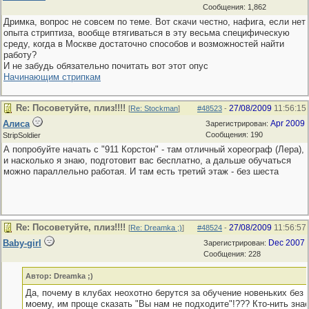
Сообщения: 1,862
Дримка, вопрос не совсем по теме. Вот скачи честно, нафига, если нет
опыта стриптиза, вообще втягиваться в эту весьма специфическую
среду, когда в Москве достаточно способов и возможностей найти
работу?
И не забудь обязательно почитать вот этот опус
Начинающим стрипкам
Re: Посоветуйте, плиз!!!!
27/08/2009
11:56:15
[
Re: Stockman
]
#48523
-
Алиса
Apr 2009
Зарегистрирован:
Сообщения: 190
StripSoldier
А попробуйте начать с "911 Корстон" - там отличный хореограф (Лера),
и насколько я знаю, подготовит вас бесплатно, а дальше обучаться
можно параллельно работая. И там есть третий этаж - без шеста
Re: Посоветуйте, плиз!!!!
27/08/2009
11:56:57
[
Re: Dreamka ;)
]
#48524
-
Baby-girl
Dec 2007
Зарегистрирован:
Сообщения: 228
Автор: Dreamka ;)
Да, почему в клубах неохотно берутся за обучение новеньких без 
моему, им проще сказать "Вы нам не подходите"!??? Кто-нить зна