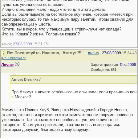
пункт как увольнение есть везде.
И одного желания мало - надо что-то для этого делать.
Если вы расчитываете на бесплатное обучение, которое имеется при
некоторых клубах, то там максимум пару занятий, чтобы хватило для
самопрезентации у шеста.
Кстати, вы в курсе, что у танцовщиц в стрип-клубе нет оклада?
Что за "Кошка"? уж не "Голодная кошка"?
27/08/2009
15:21:25
Алиса;
.
Re: Посоветуйте- Иваново, 'Азимут'!!!!
27/08/2009
15:34:48
#48539
-
[
Re: Dreamka ;)
]
Лаунж
Dec 2008
Зарегистрирован:
Сообщения: 681
Автор: Dreamka ;)
Про Азимут я ничего особенного не слышала, если правильно пони
в Москве?
Азимут- это Приват-Клуб, Эпицентр Наслаждений в Городе Невест,
отчетов, отзывов и критики на этом замечательном форуме написано
уже немало. Так что можете попробовать, уж точно ничего не
потеряете. К нам уже приезжали, а затем вновь возвращались
некоторые девушки, благодаря этому форуму...