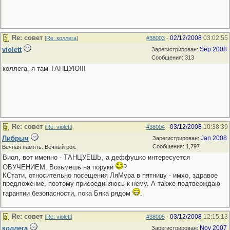
Re: совет
02/12/2008
03:02:55
[
Re: коллега
]
#38003
-
violett
Sep 2008
Зарегистрирован:
Сообщения: 313
коллега, я там ТАНЦУЮ!!!
Re: совет
03/12/2008
10:38:39
[
Re: violett
]
#38004
-
Либрыч
Jan 2008
Зарегистрирован:
Сообщения: 1,797
Вечная память. Вечный рок.
Виол, вот именно - ТАНЦУЕШЬ, а деффушко интересуется
ОБУЧЕНИЕМ. Возьмешь на поруки
?
КСтати, относительно посещения ЛяМура в пятницу - имхо, здравое
предложение, поэтому присоединяюсь к нему. А также подтверждаю
гарантии безопасности, пока Бяка рядом
.
Re: совет
03/12/2008
12:15:13
[
Re: violett
]
#38005
-
коллега
Nov 2007
Зарегистрирован: