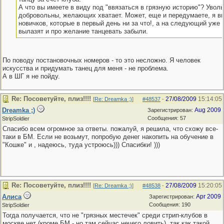
А что вы имеете в виду под "ввязаться в грязную историю"? Увол
добровольны, желающих хватает. Может, еще и передумаете, я в
новичков, которые в первый день ни за что!, а на следующий уже 
вылазят и про желание танцевать забыли.
По поводу постановочных номеров - то это несложно. Я человек
искусства и придумать танец для меня - не проблема.
А в ШГ я не пойду.
Re: Посоветуйте, плиз!!!!
27/08/2009
15:14:05
[
Re: Dreamka ;)
]
#48537
-
Dreamka ;)
Aug 2009
Зарегистрирован:
Сообщения: 57
StripSoldier
Спасибо всем огромное за ответы. пожалуй, я решила, что схожу все-
таки в БМ. Если не возьмут, попробую денег накопить на обучение в
"Кошке" и , надеюсь, туда устроюсь))) Спасибки! )))
Re: Посоветуйте, плиз!!!!
27/08/2009
15:20:05
[
Re: Dreamka ;)
]
#48538
-
Алиса
Apr 2009
Зарегистрирован:
Сообщения: 190
StripSoldier
Тогда получается, что не "грязных местечек" среди стрип-клубов в
москве нет (кроме БМ - но там сейчас нечего ловить), так как такой