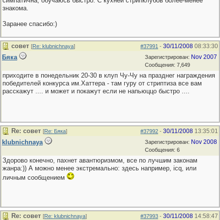
симпатична, обучаюсь быстро. С кухней стрипклубов более-менее
знакома.
Заранее спасибо:)
совет
30/11/2008
08:33:30
[
Re: klubnichnaya
]
#37991
-
Бяка
Nov 2007
Зарегистрирован:
Сообщения: 7,649
приходите в понедельник 20-30 в клуп Чу-Чу на празднег награждения
победителей конкурса им.Хаттера - там гуру от стриптиза все вам
расскажут .... и может и покажут если не напьюццо быстро ....
Re: совет
30/11/2008
13:35:01
[
Re: Бяка
]
#37992
-
klubnichnaya
Nov 2008
Зарегистрирован:
Сообщения: 6
Здорово конечно, пахнет авантюризмом, все по лучшим законам
жанра:)) А можно менее экстремально: здесь например, icq, или
личным сообщением
Re: совет
30/11/2008
14:58:47
[
Re: klubnichnaya
]
#37993
-