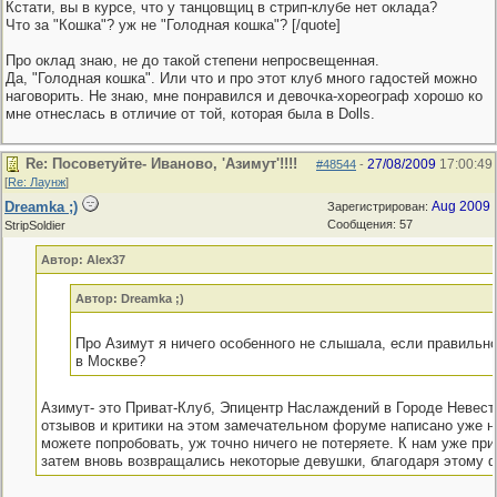
Кстати, вы в курсе, что у танцовщиц в стрип-клубе нет оклада?
Что за "Кошка"? уж не "Голодная кошка"? [/quote]
Про оклад знаю, не до такой степени непросвещенная.
Да, "Голодная кошка". Или что и про этот клуб много гадостей можно
наговорить. Не знаю, мне понравился и девочка-хореограф хорошо ко
мне отнеслась в отличие от той, которая была в Dolls.
Re: Посоветуйте- Иваново, 'Азимут'!!!!
27/08/2009
17:00:49
#48544
-
[
Re: Лаунж
]
Dreamka ;)
Aug 2009
Зарегистрирован:
Сообщения: 57
StripSoldier
Автор: Alex37
Автор: Dreamka ;)
Про Азимут я ничего особенного не слышала, если правильно
в Москве?
Азимут- это Приват-Клуб, Эпицентр Наслаждений в Городе Невест,
отзывов и критики на этом замечательном форуме написано уже н
можете попробовать, уж точно ничего не потеряете. К нам уже при
затем вновь возвращались некоторые девушки, благодаря этому ф