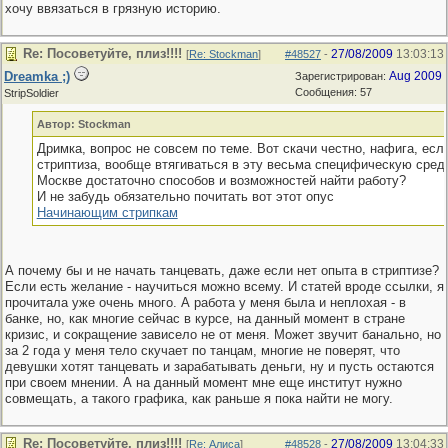
хочу ввязаться в грязную историю.
Re: Посоветуйте, плиз!!!!
27/08/2009
13:03:13
[
Re: Stockman
]
#48527
-
Dreamka ;)
Aug 2009
Зарегистрирован:
Сообщения: 57
StripSoldier
Автор: Stockman
Дримка, вопрос не совсем по теме. Вот скачи честно, нафига, есл
стриптиза, вообще втягиваться в эту весьма специфическую среду
Москве достаточно способов и возможностей найти работу?
И не забудь обязательно почитать вот этот опус
Начинающим стрипкам
А почему бы и не начать танцевать, даже если нет опыта в стриптизе?
Если есть желание - научиться можно всему. И статей вроде ссылки, я
прочитала уже очень много. А работа у меня была и неплохая - в
банке, но, как многие сейчас в курсе, на данный момент в стране
кризис, и сокращение зависело не от меня. Может звучит банально, но
за 2 года у меня тело скучает по танцам, многие не поверят, что
девушки хотят танцевать и зарабатывать деньги, ну и пусть остаются
при своем мнении. А на данный момент мне еще институт нужно
совмещать, а такого графика, как раньше я пока найти не могу.
Re: Посоветуйте, плиз!!!!
27/08/2009
13:04:33
[
Re: Алиса
]
#48528
-