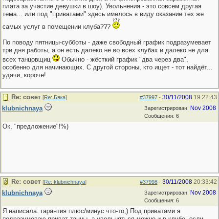
плата за участие девушки в шоу). Увольнения - это совсем другая
тема... или под "приватами" здесь имелось в виду оказание тех же
самых услуг в помещении клуба???
По поводу пятницы-субботы - даже свободный график подразумевает
три дня работы, а он есть далеко не во всех клубах и далеко не для
всех танцовщиц
Обычно - жёсткий график "два через два",
особенно для начинающих. С другой стороны, кто ищет - тот найдёт...
удачи, короче!
Re: совет
30/11/2008
19:22:43
[
Re: Бяка
]
#37997
-
klubnichnaya
Nov 2008
Зарегистрирован:
Сообщения: 6
Ок, "предложение"!%)
Re: совет
30/11/2008
20:33:42
[
Re: klubnichnaya
]
#37998
-
klubnichnaya
Nov 2008
Зарегистрирован:
Сообщения: 6
Я написала: гарантия плюс/минус что-то;) Под приватами я
подразумеваю приват-танцы, а увольняться можно и в клубе, если