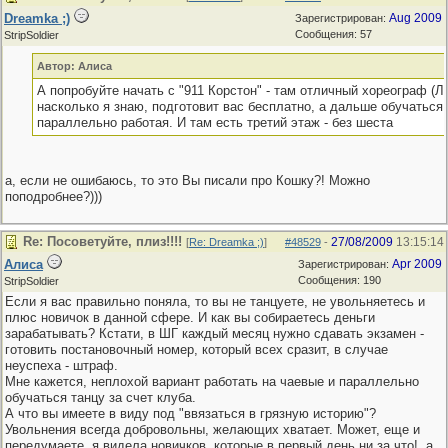
Dreamka ;)
Aug 2009
Зарегистрирован:
Сообщения: 57
StripSoldier
Автор: Алиса
А попробуйте начать с "911 Корстон" - там отличный хореограф (Ле
насколько я знаю, подготовит вас бесплатно, а дальше обучаться
параллельно работая. И там есть третий этаж - без шеста
а, если не ошибаюсь, то это Вы писали про Кошку?! Можно
поподробнее?)))
Re: Посоветуйте, плиз!!!!
27/08/2009
13:15:14
[
Re: Dreamka ;)
]
#48529
-
Алиса
Apr 2009
Зарегистрирован:
Сообщения: 190
StripSoldier
Если я вас правильно поняла, то вы не танцуете, не увольняетесь и
плюс новичок в данной сфере. И как вы собираетесь деньги
зарабатывать? Кстати, в ШГ каждый месяц нужно сдавать экзамен -
готовить постановочный номер, который всех сразит, в случае
неуспеха - штраф.
Мне кажется, неплохой вариант работать на чаевые и параллельно
обучаться танцу за счет клуба.
А что вы имеете в виду под "ввязаться в грязную историю"?
Увольнения всегда добровольны, желающих хватает. Может, еще и
передумаете, я видела новичков, которые в первый день ни за что!, а