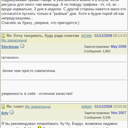
ресурсы для оного там имеюцца. А по поводу графика - пт, сб, вс -
вроде нормально, 3 дня в неделю. С другой стороны кажется мало кто
согласится пускать только в "рыбные" дни. Хотя и будни порой ой как
непредсказуемы...
Спасибо за Удачу, уверена, что пригодится:)
Re: Хочу танцевать, буду рада советам
01/12/2008
09:14:03
#37999
-
[
Re: klubnichnaya
]
Stockman
May 2008
Зарегистрирован:
Сообщения: 1,862
Цитировать:
.более чем просто симпатична.
уверенность в себе - отличное качество!
Re: совет
01/12/2008
10:05:00
[
Re: klubnichnaya
]
#38000
-
Arty
Nov 2007
Зарегистрирован:
Сообщения: 9,535
Я бы рекомендовал попробовать Чу-Чу, Бордо, возможно недавно