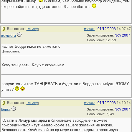
открышийся ЛяМур.
В общем, чем больше клупофф обойдешь, тем
скорее найдешь тот, где хотелось бы поработать.
Re: совет
01/12/2008
14:07:47
[
Re: Arty
]
#38001
-
коллега
Nov 2007
Зарегистрирован:
Сообщения: 12,359
насчет Бордо имхо не вяжется с
Цитировать:
Хочу танцевать. Клуб с обучением.
получится ли там ТАНЦЕВАТЬ и будет ли в Бордо кто-нибудь ЭТОМУ
учить?
Re: совет
01/12/2008
14:10:14
[
Re: Arty
]
#38002
-
Бяка
Nov 2007
Зарегистрирован:
Сообщения: 7,649
КСтати в Лямур мы идем в ближайшие выходные - можете
присоединиться - тут ничего кроме вашего желания не нужно.
Безопасность Клубничной по кр мере пока я рядом - гарантирую.