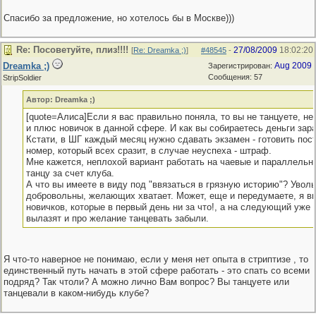
Спасибо за предложение, но хотелось бы в Москве)))
Re: Посоветуйте, плиз!!!!
27/08/2009
18:02:20
[
Re: Dreamka ;)
]
#48545
-
Dreamka ;)
Aug 2009
Зарегистрирован:
Сообщения: 57
StripSoldier
Автор: Dreamka ;)
[quote=Алиса]Если я вас правильно поняла, то вы не танцуете, не
и плюс новичок в данной сфере. И как вы собираетесь деньги зар
Кстати, в ШГ каждый месяц нужно сдавать экзамен - готовить пос
номер, который всех сразит, в случае неуспеха - штраф.
Мне кажется, неплохой вариант работать на чаевые и параллельн
танцу за счет клуба.
А что вы имеете в виду под "ввязаться в грязную историю"? Увол
добровольны, желающих хватает. Может, еще и передумаете, я в
новичков, которые в первый день ни за что!, а на следующий уже 
вылазят и про желание танцевать забыли.
Я что-то наверное не понимаю, если у меня нет опыта в стриптизе , то
единственный путь начать в этой сфере работать - это спать со всеми
подряд? Так чтоли? А можно лично Вам вопрос? Вы танцуете или
танцевали в каком-нибудь клубе?