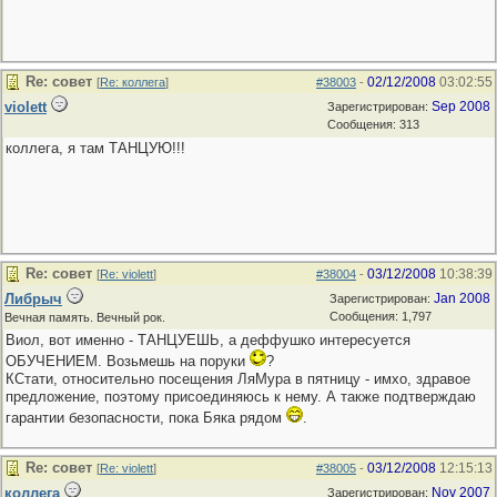
Re: совет
02/12/2008
03:02:55
[
Re: коллега
]
#38003
-
violett
Sep 2008
Зарегистрирован:
Сообщения: 313
коллега, я там ТАНЦУЮ!!!
Re: совет
03/12/2008
10:38:39
[
Re: violett
]
#38004
-
Либрыч
Jan 2008
Зарегистрирован:
Сообщения: 1,797
Вечная память. Вечный рок.
Виол, вот именно - ТАНЦУЕШЬ, а деффушко интересуется
ОБУЧЕНИЕМ. Возьмешь на поруки
?
КСтати, относительно посещения ЛяМура в пятницу - имхо, здравое
предложение, поэтому присоединяюсь к нему. А также подтверждаю
гарантии безопасности, пока Бяка рядом
.
Re: совет
03/12/2008
12:15:13
[
Re: violett
]
#38005
-
коллега
Nov 2007
Зарегистрирован: