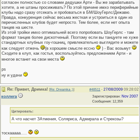
согласен полностью со словами дедушки Арти - Вы же зарабатывать
хотите, а не штаны просиживать? По этой причине имхо периферийные
клубы надо сразу отсекать и пробоваться в БМ/ШоуГерлс/Дежавю.
Правда, конкуренция сейчас весьма жесткая и устроиться в один из
перечисленных клубов будет непросто. Тем более, если нет опыта
танцев на шесте.
Из этой тройки имхо оптимальней всего попробовать ШоуГерлс - там
формат танцев более дискотченый. Поэтому если вы танцуете не хуже
стандартных клубных гоу-гошниц, привлекательно выглядите и можете
как следует отжечь
(в хорошем смысле ессно
) - Вас возьмут
Сходите в клуп, как гостья, воспользуйтесь предложением Арти - и
многое встанет на свои места
ps
ну и удачи
Re: Привет, Дримка!
27/08/2009
09:28:02
[
Re: Dreamka ;)
]
#48511
-
коллега
Nov 2007
Зарегистрирован:
Сообщения: 12,359
Цитировать:
А что насчет ЗАтмения, Соляриса, Адмирала и Стрекозы?
тоскааааа.....