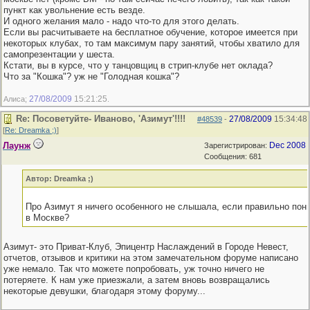
пункт как увольнение есть везде.
И одного желания мало - надо что-то для этого делать.
Если вы расчитываете на бесплатное обучение, которое имеется при
некоторых клубах, то там максимум пару занятий, чтобы хватило для
самопрезентации у шеста.
Кстати, вы в курсе, что у танцовщиц в стрип-клубе нет оклада?
Что за "Кошка"? уж не "Голодная кошка"?
27/08/2009
15:21:25
Алиса;
.
Re: Посоветуйте- Иваново, 'Азимут'!!!!
27/08/2009
15:34:48
#48539
-
[
Re: Dreamka ;)
]
Лаунж
Dec 2008
Зарегистрирован:
Сообщения: 681
Автор: Dreamka ;)
Про Азимут я ничего особенного не слышала, если правильно пони
в Москве?
Азимут- это Приват-Клуб, Эпицентр Наслаждений в Городе Невест,
отчетов, отзывов и критики на этом замечательном форуме написано
уже немало. Так что можете попробовать, уж точно ничего не
потеряете. К нам уже приезжали, а затем вновь возвращались
некоторые девушки, благодаря этому форуму...