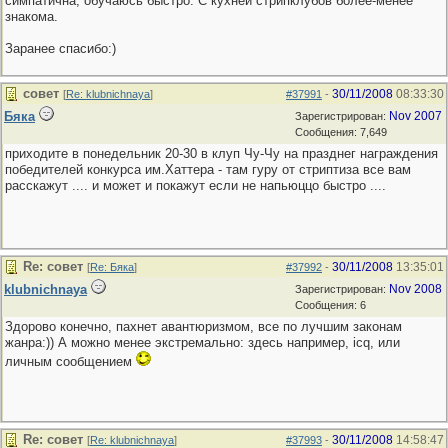
симпатична, обучаюсь быстро. С кухней стрипклубов более-менее
знакома.
Заранее спасибо:)
совет
30/11/2008
08:33:30
[
Re: klubnichnaya
]
#37991
-
Бяка
Nov 2007
Зарегистрирован:
Сообщения: 7,649
приходите в понедельник 20-30 в клуп Чу-Чу на празднег награждения
победителей конкурса им.Хаттера - там гуру от стриптиза все вам
расскажут .... и может и покажут если не напьюццо быстро ....
Re: совет
30/11/2008
13:35:01
[
Re: Бяка
]
#37992
-
klubnichnaya
Nov 2008
Зарегистрирован:
Сообщения: 6
Здорово конечно, пахнет авантюризмом, все по лучшим законам
жанра:)) А можно менее экстремально: здесь например, icq, или
личным сообщением
Re: совет
30/11/2008
14:58:47
[
Re: klubnichnaya
]
#37993
-