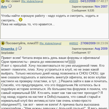
Re: совет
04/12/2008
07:48:27
[
Re: klubnichnaya
]
#38009
-
Arty
Nov 2007
Зарегистрирован:
Сообщения: 9,535
Чтобы найти хорошую работу - надо ходить и смотреть, ходить и
смотреть...
Пока не найдешь то, что нравится...
Посоветуйте, плиз!!!!
27/08/2009
08:23:09
[
Re: klubnichnaya
]
#48502
-
Dreamka ;)
Aug 2009
Зарегистрирован:
Сообщения: 57
StripSoldier
Привет всем! Читала вчера весь день ваши форумы и офигевала!
Одни приколисты - ржала до невозможности!)))))))
Я вот с просьбой. Хочу посоветоваться по уже изъеденной теме. Кто
может- помогите, плиз. Хочу устроиться в клуб, но не знаю какой
выбрать. Только несколько дней назад позвонила в CHOU CHOU, где
мне сказали подъехать и заполнить анкету(я офигела, во всех клубах
кастинги на проверку пластики, а тут...).Решила зайти к вам и почитать.
Спасибо, что предупредили, что это бордельчик.Не хотелось бы в
подобную историю вляпаться. Из большинства форумов я поняла, что
самый нормальный БМ. Кто-нить знает как там кастинг проходит? Я
год назад ходила на кастинг в Dolls(слышала, что самый старый и
нормальный клуб без интима,кстати там очень клево-просто
обалденно!!!), так вот - меня не взяли! А причина была высказана
хореографом - "Нам нужны девушки с большой грудью!". Я весь вечер