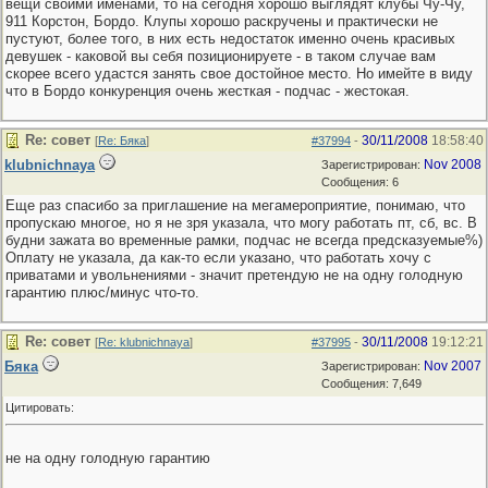
вещи своими именами, то на сегодня хорошо выглядят клубы Чу-Чу,
911 Корстон, Бордо. Клупы хорошо раскручены и практически не
пустуют, более того, в них есть недостаток именно очень красивых
девушек - каковой вы себя позиционируете - в таком случае вам
скорее всего удастся занять свое достойное место. Но имейте в виду
что в Бордо конкуренция очень жесткая - подчас - жестокая.
Re: совет
30/11/2008
18:58:40
[
Re: Бяка
]
#37994
-
klubnichnaya
Nov 2008
Зарегистрирован:
Сообщения: 6
Еще раз спасибо за приглашение на мегамероприятие, понимаю, что
пропускаю многое, но я не зря указала, что могу работать пт, сб, вс. В
будни зажата во временные рамки, подчас не всегда предсказуемые%)
Оплату не указала, да как-то если указано, что работать хочу с
приватами и увольнениями - значит претендую не на одну голодную
гарантию плюс/минус что-то.
Re: совет
30/11/2008
19:12:21
[
Re: klubnichnaya
]
#37995
-
Бяка
Nov 2007
Зарегистрирован:
Сообщения: 7,649
Цитировать:
не на одну голодную гарантию