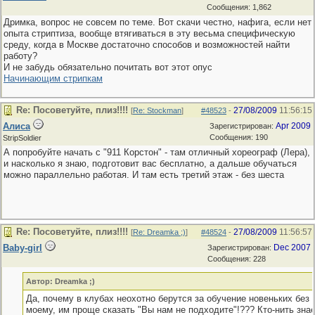
Сообщения: 1,862
Дримка, вопрос не совсем по теме. Вот скачи честно, нафига, если нет
опыта стриптиза, вообще втягиваться в эту весьма специфическую
среду, когда в Москве достаточно способов и возможностей найти
работу?
И не забудь обязательно почитать вот этот опус
Начинающим стрипкам
Re: Посоветуйте, плиз!!!!
27/08/2009
11:56:15
[
Re: Stockman
]
#48523
-
Алиса
Apr 2009
Зарегистрирован:
Сообщения: 190
StripSoldier
А попробуйте начать с "911 Корстон" - там отличный хореограф (Лера),
и насколько я знаю, подготовит вас бесплатно, а дальше обучаться
можно параллельно работая. И там есть третий этаж - без шеста
Re: Посоветуйте, плиз!!!!
27/08/2009
11:56:57
[
Re: Dreamka ;)
]
#48524
-
Baby-girl
Dec 2007
Зарегистрирован:
Сообщения: 228
Автор: Dreamka ;)
Да, почему в клубах неохотно берутся за обучение новеньких без 
моему, им проще сказать "Вы нам не подходите"!??? Кто-нить зна