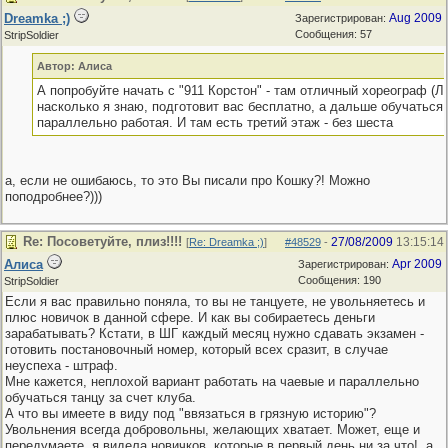
Dreamka ;)
Aug 2009
Зарегистрирован:
Сообщения: 57
StripSoldier
Автор: Алиса
А попробуйте начать с "911 Корстон" - там отличный хореограф (Ле
насколько я знаю, подготовит вас бесплатно, а дальше обучаться
параллельно работая. И там есть третий этаж - без шеста
а, если не ошибаюсь, то это Вы писали про Кошку?! Можно
поподробнее?)))
Re: Посоветуйте, плиз!!!!
27/08/2009
13:15:14
[
Re: Dreamka ;)
]
#48529
-
Алиса
Apr 2009
Зарегистрирован:
Сообщения: 190
StripSoldier
Если я вас правильно поняла, то вы не танцуете, не увольняетесь и
плюс новичок в данной сфере. И как вы собираетесь деньги
зарабатывать? Кстати, в ШГ каждый месяц нужно сдавать экзамен -
готовить постановочный номер, который всех сразит, в случае
неуспеха - штраф.
Мне кажется, неплохой вариант работать на чаевые и параллельно
обучаться танцу за счет клуба.
А что вы имеете в виду под "ввязаться в грязную историю"?
Увольнения всегда добровольны, желающих хватает. Может, еще и
передумаете, я видела новичков, которые в первый день ни за что!, а