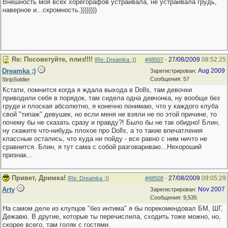
Внешность моя всех хорегорафов устраивала, не устраивала грудь,
наверное и...скромность.))))))))
Re: Посоветуйте, плиз!!!!
27/08/2009
08:52:25
[
Re: Dreamka ;)
]
#48507
-
Dreamka ;)
Aug 2009
Зарегистрирован:
Сообщения: 57
StripSoldier
Кстати, помнится когда я ждала выхода в Dolls, там девочки
приводили себя в порядок, там сидела одна девчонка, ну вообще без
груди и плоская абсолютно, я конечно понимаю, что у каждого клуба
свой "типаж" девушек, но если меня не взяли не по этой причине, то
почему бы не сказать сразу и правду?! Было бы не так обидно! Блин,
ну скажите что-нибудь плохое про Dolls, а то такие впечатления
классные остались, что куда ни пойду - все равно с ним ничто не
сравнится. Блин, я тут сама с собой разговариваю...Нехороший
признак...
Привет, Дримка!
27/08/2009
09:05:29
[
Re: Dreamka ;)
]
#48508
-
Arty
Nov 2007
Зарегистрирован:
Сообщения: 9,535
На самом деле из клупцов "без интима" я бы порекомендовал БМ, ШГ,
Дежавю. В другие, которые ты перечислила, сходить тоже можно, но,
скорее всего, там голяк с гостями.