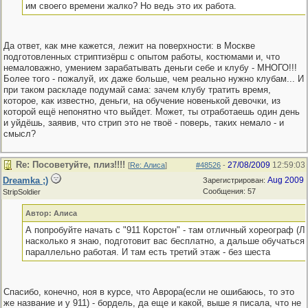
им своего времени жалко? Но ведь это их работа.
Да ответ, как мне кажется, лежит на поверхности: в Москве
подготовленных стриптизёрш с опытом работы, костюмами и, что
немаловажно, умением зарабатывать деньги себе и клубу - МНОГО!!!
Более того - пожалуй, их даже больше, чем реально нужно клубам... И
при таком раскладе подумай сама: зачем клубу тратить время,
которое, как известно, деньги, на обучение новенькой девочки, из
которой ещё непонятно что выйдет. Может, ты отработаешь один день
и уйдёшь, заявив, что стрип это не твоё - поверь, таких немало - и
смысл?
Re: Посоветуйте, плиз!!!!
27/08/2009
12:59:03
[
Re: Алиса
]
#48526
-
Dreamka ;)
Aug 2009
Зарегистрирован:
Сообщения: 57
StripSoldier
Автор: Алиса
А попробуйте начать с "911 Корстон" - там отличный хореограф (Ле
насколько я знаю, подготовит вас бесплатно, а дальше обучаться
параллельно работая. И там есть третий этаж - без шеста
Спасибо, конечно, ноя в курсе, что Аврора(если не ошибаюсь, то это
же название и у 911) - бордель, да еще и какой, выше я писала, что не