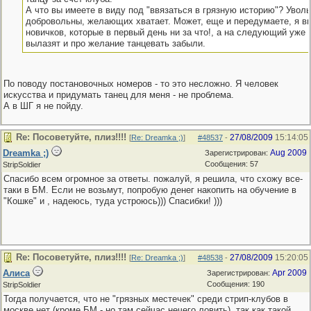
А что вы имеете в виду под "ввязаться в грязную историю"? Увол
добровольны, желающих хватает. Может, еще и передумаете, я в
новичков, которые в первый день ни за что!, а на следующий уже 
вылазят и про желание танцевать забыли.
По поводу постановочных номеров - то это несложно. Я человек
искусства и придумать танец для меня - не проблема.
А в ШГ я не пойду.
Re: Посоветуйте, плиз!!!!
27/08/2009
15:14:05
[
Re: Dreamka ;)
]
#48537
-
Dreamka ;)
Aug 2009
Зарегистрирован:
Сообщения: 57
StripSoldier
Спасибо всем огромное за ответы. пожалуй, я решила, что схожу все-
таки в БМ. Если не возьмут, попробую денег накопить на обучение в
"Кошке" и , надеюсь, туда устроюсь))) Спасибки! )))
Re: Посоветуйте, плиз!!!!
27/08/2009
15:20:05
[
Re: Dreamka ;)
]
#48538
-
Алиса
Apr 2009
Зарегистрирован:
Сообщения: 190
StripSoldier
Тогда получается, что не "грязных местечек" среди стрип-клубов в
москве нет (кроме БМ - но там сейчас нечего ловить), так как такой