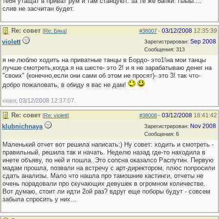
тебя утащат в приват рум и там станцуют. за те же бапки. гыыы....
слив не засчитан будет.
Re: совет
03/12/2008
12:35:39
[
Re: Бяка
]
#38007
-
violett
Sep 2008
Зарегистрирован:
Сообщения: 313
я не люблю ходить на приватные танцы в Бордо- это1!на мои танцы
лучше смотреть,когда я на шесте- это 2! и я не зарабатываю денег на
"своих" (конечно,если они сами об этом не просят)- это 3! так что-
добро пожаловать, в обиду я вас не дам!
03/12/2008
12:37:07
violett;
.
Re: совет
03/12/2008
18:41:42
[
Re: violett
]
#38008
-
klubnichnaya
Nov 2008
Зарегистрирован:
Сообщения: 6
Маленький отчет вот решила написать:) Ну совет: ходить и смотреть -
правильный, решила так и начать. Неделю назад где-то находила в
инете объяву, по ней и пошла. Это сопсна оказалсо Распутин. Первую
мадам прошла, позвали на встречу с арт-директором, плюс попросили
сдать анализы. Мало что нашла про тамошние кастинги, отчеты не
очень порадовали про скучающих девушек в огромном количестве.
Вот думаю, стоит ли идти 2ой раз? вдруг еще поборы будут - совсем
забыла спросить у них...