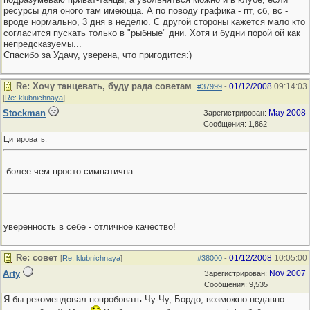
ресурсы для оного там имеюцца. А по поводу графика - пт, сб, вс -
вроде нормально, 3 дня в неделю. С другой стороны кажется мало кто
согласится пускать только в "рыбные" дни. Хотя и будни порой ой как
непредсказуемы...
Спасибо за Удачу, уверена, что пригодится:)
Re: Хочу танцевать, буду рада советам
01/12/2008
09:14:03
#37999
-
[
Re: klubnichnaya
]
Stockman
May 2008
Зарегистрирован:
Сообщения: 1,862
Цитировать:
.более чем просто симпатична.
уверенность в себе - отличное качество!
Re: совет
01/12/2008
10:05:00
[
Re: klubnichnaya
]
#38000
-
Arty
Nov 2007
Зарегистрирован:
Сообщения: 9,535
Я бы рекомендовал попробовать Чу-Чу, Бордо, возможно недавно