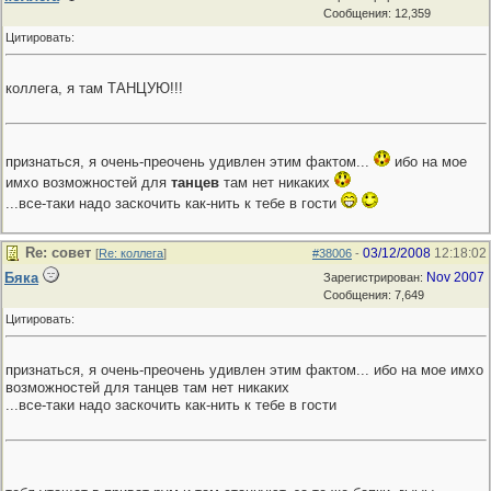
Сообщения: 12,359
Цитировать:
коллега, я там ТАНЦУЮ!!!
признаться, я очень-преочень удивлен этим фактом...
ибо на мое
имхо возможностей для
танцев
там нет никаких
...все-таки надо заскочить как-нить к тебе в гости
Re: совет
03/12/2008
12:18:02
[
Re: коллега
]
#38006
-
Бяка
Nov 2007
Зарегистрирован:
Сообщения: 7,649
Цитировать:
признаться, я очень-преочень удивлен этим фактом... ибо на мое имхо
возможностей для танцев там нет никаких
...все-таки надо заскочить как-нить к тебе в гости