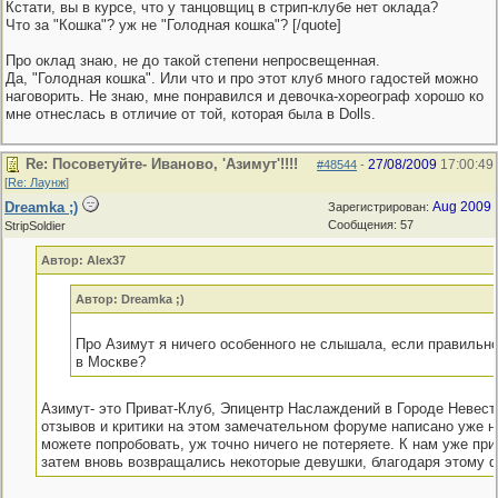
Кстати, вы в курсе, что у танцовщиц в стрип-клубе нет оклада?
Что за "Кошка"? уж не "Голодная кошка"? [/quote]
Про оклад знаю, не до такой степени непросвещенная.
Да, "Голодная кошка". Или что и про этот клуб много гадостей можно
наговорить. Не знаю, мне понравился и девочка-хореограф хорошо ко
мне отнеслась в отличие от той, которая была в Dolls.
Re: Посоветуйте- Иваново, 'Азимут'!!!!
27/08/2009
17:00:49
#48544
-
[
Re: Лаунж
]
Dreamka ;)
Aug 2009
Зарегистрирован:
Сообщения: 57
StripSoldier
Автор: Alex37
Автор: Dreamka ;)
Про Азимут я ничего особенного не слышала, если правильно
в Москве?
Азимут- это Приват-Клуб, Эпицентр Наслаждений в Городе Невест,
отзывов и критики на этом замечательном форуме написано уже н
можете попробовать, уж точно ничего не потеряете. К нам уже при
затем вновь возвращались некоторые девушки, благодаря этому ф