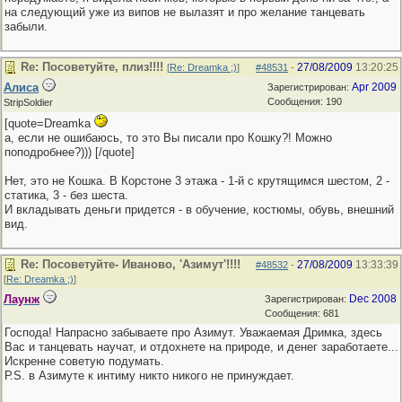
на следующий уже из випов не вылазят и про желание танцевать
забыли.
Re: Посоветуйте, плиз!!!!
27/08/2009
13:20:25
[
Re: Dreamka ;)
]
#48531
-
Алиса
Apr 2009
Зарегистрирован:
Сообщения: 190
StripSoldier
[quote=Dreamka
а, если не ошибаюсь, то это Вы писали про Кошку?! Можно
поподробнее?))) [/quote]
Нет, это не Кошка. В Корстоне 3 этажа - 1-й с крутящимся шестом, 2 -
статика, 3 - без шеста.
И вкладывать деньги придется - в обучение, костюмы, обувь, внешний
вид.
Re: Посоветуйте- Иваново, 'Азимут'!!!!
27/08/2009
13:33:39
#48532
-
[
Re: Dreamka ;)
]
Лаунж
Dec 2008
Зарегистрирован:
Сообщения: 681
Господа! Напрасно забываете про Азимут. Уважаемая Дримка, здесь
Вас и танцевать научат, и отдохнете на природе, и денег заработаете...
Искренне советую подумать.
Р.S. в Азимуте к интиму никто никого не принуждает.