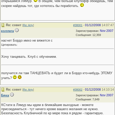
открышийся ЛяМур.
В общем, чем больше клупофф обойдешь, тем
скорее найдешь тот, где хотелось бы поработать.
Re: совет
01/12/2008
14:07:47
[
Re: Arty
]
#38001
-
коллега
Nov 2007
Зарегистрирован:
Сообщения: 12,359
насчет Бордо имхо не вяжется с
Цитировать:
Хочу танцевать. Клуб с обучением.
получится ли там ТАНЦЕВАТЬ и будет ли в Бордо кто-нибудь ЭТОМУ
учить?
Re: совет
01/12/2008
14:10:14
[
Re: Arty
]
#38002
-
Бяка
Nov 2007
Зарегистрирован:
Сообщения: 7,649
КСтати в Лямур мы идем в ближайшие выходные - можете
присоединиться - тут ничего кроме вашего желания не нужно.
Безопасность Клубничной по кр мере пока я рядом - гарантирую.