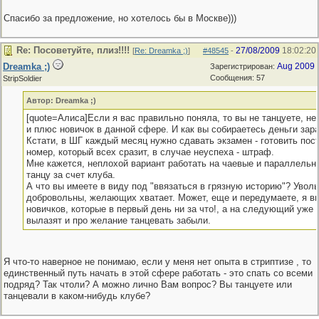
Спасибо за предложение, но хотелось бы в Москве)))
Re: Посоветуйте, плиз!!!!
27/08/2009
18:02:20
[
Re: Dreamka ;)
]
#48545
-
Dreamka ;)
Aug 2009
Зарегистрирован:
Сообщения: 57
StripSoldier
Автор: Dreamka ;)
[quote=Алиса]Если я вас правильно поняла, то вы не танцуете, не
и плюс новичок в данной сфере. И как вы собираетесь деньги зар
Кстати, в ШГ каждый месяц нужно сдавать экзамен - готовить пос
номер, который всех сразит, в случае неуспеха - штраф.
Мне кажется, неплохой вариант работать на чаевые и параллельн
танцу за счет клуба.
А что вы имеете в виду под "ввязаться в грязную историю"? Увол
добровольны, желающих хватает. Может, еще и передумаете, я в
новичков, которые в первый день ни за что!, а на следующий уже 
вылазят и про желание танцевать забыли.
Я что-то наверное не понимаю, если у меня нет опыта в стриптизе , то
единственный путь начать в этой сфере работать - это спать со всеми
подряд? Так чтоли? А можно лично Вам вопрос? Вы танцуете или
танцевали в каком-нибудь клубе?