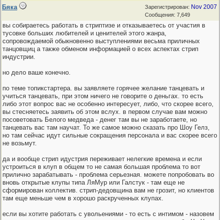
Бяка
Nov 2007
Зарегистрирован:
Сообщения: 7,649
вы собираетесь работать в стриптизе и отказываетесь от участия в
тусовке больших любителей и ценителей этого жанра,
сопровождаемой обыкновенно выступлениями весьма приличных
танцовщиц а также обменом информацией о всех аспектах стрип
индустрии.
но дело ваше конечно.
по теме топикстартера. вы заявляете горячее желание танцевать и
учиться танцевать, при этом ничего не говорите о деньгах. то есть
либо этот вопрос вас не особенно интересует, либо, что скорее всего,
вы стесняетесь заявить об этом вслух. в первом случае вам можно
посоветовать Белого медведа - денег там вы не заработаете, но
танцевать вас там научат. То же самое можно сказать про Шоу Гелз,
но там сейчас идут сильные сокращения персонала и вас скорее всего
не возьмут.
да и вообще стрип идустрия переживает нелегкие времена и если
устроиться в клуп в общем то не самая большая проблема то вот
прилично зарабатывать - проблема серьезная. можете попробовать во
вновь открытые клупы типа ЛяМур или Галстук - там еще не
сформирован коллектив. стрип-дедовщина вам не грозит, но клиентов
там еще меньше чем в хорошо раскрученных клупах.
если вы хотите работать с увольениями - то есть с интимом - назовем