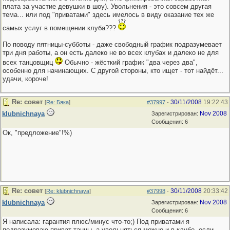
плата за участие девушки в шоу). Увольнения - это совсем другая
тема... или под "приватами" здесь имелось в виду оказание тех же
самых услуг в помещении клуба???
По поводу пятницы-субботы - даже свободный график подразумевает
три дня работы, а он есть далеко не во всех клубах и далеко не для
всех танцовщиц
Обычно - жёсткий график "два через два",
особенно для начинающих. С другой стороны, кто ищет - тот найдёт...
удачи, короче!
Re: совет
30/11/2008
19:22:43
[
Re: Бяка
]
#37997
-
klubnichnaya
Nov 2008
Зарегистрирован:
Сообщения: 6
Ок, "предложение"!%)
Re: совет
30/11/2008
20:33:42
[
Re: klubnichnaya
]
#37998
-
klubnichnaya
Nov 2008
Зарегистрирован:
Сообщения: 6
Я написала: гарантия плюс/минус что-то;) Под приватами я
подразумеваю приват-танцы, а увольняться можно и в клубе, если