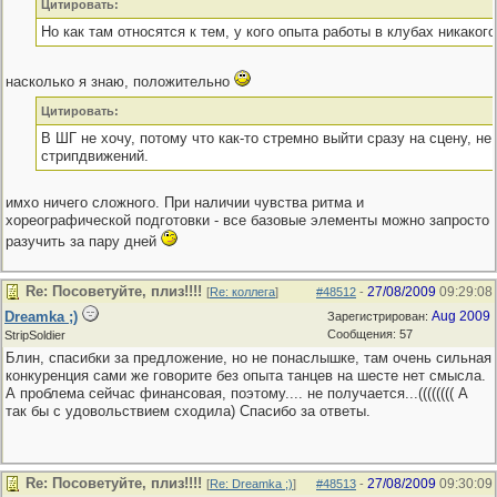
Цитировать:
Но как там относятся к тем, у кого опыта работы в клубах никакого
насколько я знаю, положительно
Цитировать:
В ШГ не хочу, потому что как-то стремно выйти сразу на сцену, не
стрипдвижений.
имхо ничего сложного. При наличии чувства ритма и
хореографической подготовки - все базовые элементы можно запросто
разучить за пару дней
Re: Посоветуйте, плиз!!!!
27/08/2009
09:29:08
[
Re: коллега
]
#48512
-
Dreamka ;)
Aug 2009
Зарегистрирован:
Сообщения: 57
StripSoldier
Блин, спасибки за предложение, но не понаслышке, там очень сильная
конкуренция сами же говорите без опыта танцев на шесте нет смысла.
А проблема сейчас финансовая, поэтому.... не получается...(((((((( А
так бы с удовольствием сходила) Спасибо за ответы.
Re: Посоветуйте, плиз!!!!
27/08/2009
09:30:09
[
Re: Dreamka ;)
]
#48513
-