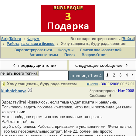
StripTalk.ru
Форум
Вы не зарегистрировались. [
Войти
]
Работа, вакансии и бизнес
Хочу танцевать, буду рада советам
Зарегистрироваться
Форумы
Список пользователей
Активные темы
Поиcк
Вопрос-Ответ
предыдущий топик
следующее сообщение
печать всего топика
1
2
3
4
страница 1 из 4
Хочу танцевать, буду рада советам
30/11/2008
00:57:01
#37990
-
klubnichnaya
Nov 2008
Зарегистрирован:
Сообщения: 6
Здраствуйте! Извиняюсь, если тема будет избита и банальна.
Попытаюсь задать поболее критериев, чтоб ваши рекомендации были
конкретными.
Есть свободное время и огромное желание танцевать.
Работа: пт, сб, вс.
Клуб с обучением. Работа с приватами и увольнениями. Желательно,
чтоб без первоначальных затрат. Мне 22, более чем просто