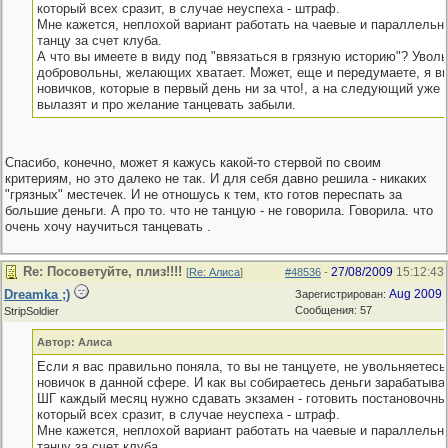
который всех сразит, в случае неуспеха - штраф.
Мне кажется, неплохой вариант работать на чаевые и параллельн
танцу за счет клуба.
А что вы имеете в виду под "ввязаться в грязную историю"? Увол
добровольны, желающих хватает. Может, еще и передумаете, я в
новичков, которые в первый день ни за что!, а на следующий уже 
вылазят и про желание танцевать забыли.
Спасибо, конечно, может я кажусь какой-то стервой по своим
критериям, но это далеко не так. И для себя давно решила - никаких
"грязных" местечек. И не отношусь к тем, кто готов переспать за
большие деньги. А про то. что не танцую - не говорила. Говорила. что
очень хочу научиться танцевать .
Re: Посоветуйте, плиз!!!!
27/08/2009
15:12:43
[
Re: Алиса
]
#48536
-
Dreamka ;)
Aug 2009
Зарегистрирован:
Сообщения: 57
StripSoldier
Автор: Алиса
Если я вас правильно поняла, то вы не танцуете, не увольняетесь
новичок в данной сфере. И как вы собираетесь деньги зарабатыват
ШГ каждый месяц нужно сдавать экзамен - готовить постановочны
который всех сразит, в случае неуспеха - штраф.
Мне кажется, неплохой вариант работать на чаевые и параллельн
танцу за счет клуба.