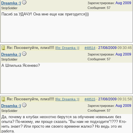
Dreamka ;)
Aug 2009
Зарегистрирован:
Сообщения: 57
StripSoldier
Пасиб за УДАЧУ! Она мне еще как пригодится)))
Re: Посоветуйте, плиз!!!!
27/08/2009
09:30:46
[
Re: Dreamka ;)
]
#48514
-
Dreamka ;)
Aug 2009
Зарегистрирован:
Сообщения: 57
StripSoldier
А Шпилька Ясенево?
Re: Посоветуйте, плиз!!!!
27/08/2009
09:31:58
[
Re: Dreamka ;)
]
#48515
-
Dreamka ;)
Aug 2009
Зарегистрирован:
Сообщения: 57
StripSoldier
Да, почему в клубах неохотно берутся за обучение новеньких без
опыта? По-моему, им проще сказать "Вы нам не подходите"!??? Кто-
нить знает? Или просто им своего времени жалко? Но ведь это их
работа.