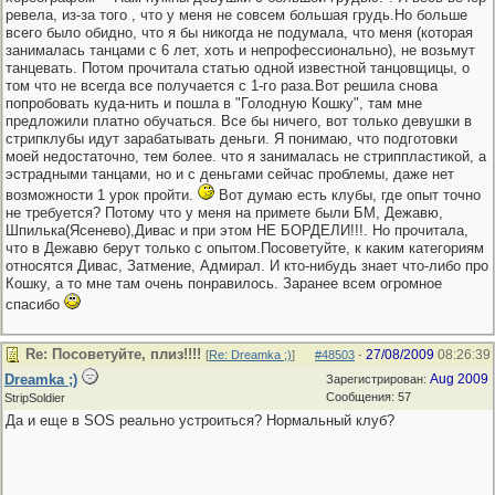
ревела, из-за того , что у меня не совсем большая грудь.Но больше
всего было обидно, что я бы никогда не подумала, что меня (которая
занималась танцами с 6 лет, хоть и непрофессионально), не возьмут
танцевать. Потом прочитала статью одной известной танцовщицы, о
том что не всегда все получается с 1-го раза.Вот решила снова
попробовать куда-нить и пошла в "Голодную Кошку", там мне
предложили платно обучаться. Все бы ничего, вот только девушки в
стрипклубы идут зарабатывать деньги. Я понимаю, что подготовки
моей недостаточно, тем более. что я занималась не стриппластикой, а
эстрадными танцами, но и с деньгами сейчас проблемы, даже нет
возможности 1 урок пройти.
Вот думаю есть клубы, где опыт точно
не требуется? Потому что у меня на примете были БМ, Дежавю,
Шпилька(Ясенево),Дивас и при этом НЕ БОРДЕЛИ!!!. Но прочитала,
что в Дежавю берут только с опытом.Посоветуйте, к каким категориям
относятся Дивас, Затмение, Адмирал. И кто-нибудь знает что-либо про
Кошку, а то мне там очень понравилось. Заранее всем огромное
спасибо
Re: Посоветуйте, плиз!!!!
27/08/2009
08:26:39
[
Re: Dreamka ;)
]
#48503
-
Dreamka ;)
Aug 2009
Зарегистрирован:
Сообщения: 57
StripSoldier
Да и еще в SOS реально устроиться? Нормальный клуб?