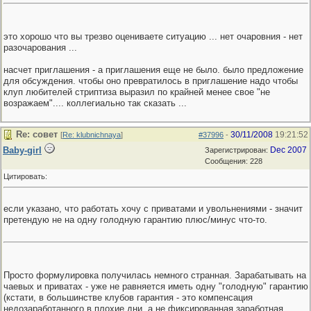
это хорошо что вы трезво оцениваете ситуацию ... нет очаровния - нет
разочарования ...
насчет приглашения - а приглашения еще не было. было предложение
для обсуждения. чтобы оно превратилось в приглашение надо чтобы
клуп любителей стриптиза выразил по крайней менее свое "не
возражаем".... коллегиально так сказать ...
Re: совет
30/11/2008
19:21:52
[
Re: klubnichnaya
]
#37996
-
Baby-girl
Dec 2007
Зарегистрирован:
Сообщения: 228
Цитировать:
если указано, что работать хочу с приватами и увольнениями - значит
претендую не на одну голодную гарантию плюс/минус что-то.
Просто формулировка получилась немного странная. Зарабатывать на
чаевых и приватах - уже не равняется иметь одну "голодную" гарантию
(кстати, в большинстве клубов гарантия - это компенсация
недозаработанного в плохие дни, а не фиксированная заработная