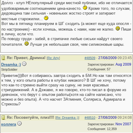
Доллз - клуп НЕпопулярный среди местной публики, ибо не отличается
удобоваримым соотношением цена-качесто.
Кроме того, по слухам,
дедовщина там сильная - новеньких жостко строят и затирают
местные старожилки...
Вот мы в пятницу планируем в ШГ сходить (а может еще куда опосля -
по настроению) - если хочешь, можешь с нами, нам не жалко.
Пиши
в личку, если что.
По поводу груди - забей, в стрипачке любые сиськи найдут своего
почитателя.
Лучше уж небольшая своя, чем силиконовые шары.
Re: Привет, Дримка!
27/08/2009
09:23:45
[
Re: Arty
]
#48509
-
Dreamka ;)
Aug 2009
Зарегистрирован:
Сообщения: 57
StripSoldier
Приветик)))Вот я собираюсь завтра сходить в БМ.Но как там относятся
к тем, у кого опыта работы в клубах никакого? В ШГ не хочу, потому
что как-то стремно выйти сразу на сцену, не зная красивых
стрипдвижений. А в Дэжавю, я же говорю, кто-то писал в форуме из
девчонок, что берут с опытом работы(хотя на сайте написано, что
можно и без опыта). А что насчет ЗАтмения, Соляриса, Адмирала и
Стрекозы?
Re: Посоветуйте, плиз!!!!
27/08/2009
09:24:08
[
Re: Dreamka ;)
]
#48510
-
коллега
Nov 2007
Зарегистрирован:
Сообщения: 12,359