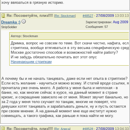
хочу ввязаться в грязную историю.
Re: Посоветуйте, плиз!!!!
27/08/2009
13:03:13
[
Re: Stockman
]
#48527
-
Dreamka ;)
Aug 2009
Зарегистрирован:
Сообщения: 57
StripSoldier
Автор: Stockman
Дримка, вопрос не совсем по теме. Вот скачи честно, нафига, есл
стриптиза, вообще втягиваться в эту весьма специфическую среду
Москве достаточно способов и возможностей найти работу?
И не забудь обязательно почитать вот этот опус
Начинающим стрипкам
А почему бы и не начать танцевать, даже если нет опыта в стриптизе?
Если есть желание - научиться можно всему. И статей вроде ссылки, я
прочитала уже очень много. А работа у меня была и неплохая - в
банке, но, как многие сейчас в курсе, на данный момент в стране
кризис, и сокращение зависело не от меня. Может звучит банально, но
за 2 года у меня тело скучает по танцам, многие не поверят, что
девушки хотят танцевать и зарабатывать деньги, ну и пусть остаются
при своем мнении. А на данный момент мне еще институт нужно
совмещать, а такого графика, как раньше я пока найти не могу.
Re: Посоветуйте, плиз!!!!
27/08/2009
13:04:33
[
Re: Алиса
]
#48528
-