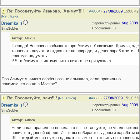
Re: Посоветуйте- Иваново, 'Азимут'!!!!
27/08/2009
15:08:42
#48534
-
[
Re: Лаунж
]
Dreamka ;)
Aug 2009
Зарегистрирован:
Сообщения: 57
StripSoldier
Автор: Alex37
Господа! Напрасно забываете про Азимут. Уважаемая Дримка, зде
танцевать научат, и отдохнете на природе, и денег заработаете...
советую подумать.
Р.S. в Азимуте к интиму никто никого не принуждает.
Про Азимут я ничего особенного не слышала, если правильно
понимаю, то он не в Москве?
Re: Посоветуйте, плиз!!!!
27/08/2009
15:10:55
[
Re: Алиса
]
#48535
-
Dreamka ;)
Aug 2009
Зарегистрирован:
Сообщения: 57
StripSoldier
Автор: Алиса
Если я вас правильно поняла, то вы не танцуете, не увольняетесь
новичок в данной сфере. И как вы собираетесь деньги зарабатыват
ШГ каждый месяц нужно сдавать экзамен - готовить постановочны