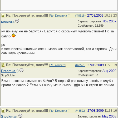
Re: Посоветуйте, плиз!!!!
27/08/2009
10:28:23
[
Re: Dreamka ;)
]
#48518
-
коллега
Nov 2007
Зарегистрирован:
Сообщения: 12,359
ну почему же не берутся? Берутся с огромным удовольствием! Но за
бабло
ps
в ясеневской шпильке очень мало как посетителей, так и стрипок. Да и
сам клуб крошечный
Re: Посоветуйте, плиз!!!!
27/08/2009
11:29:19
[
Re: коллега
]
#48521
-
Dreamka ;)
Aug 2009
Зарегистрирован:
Сообщения: 57
StripSoldier
Блин, в каком смысле за бабло? В первый раз слышу, чтобы в клубы
брали за бабло!? Если бы оно у меня было...))))я бы в стрип не пошла.
Re: Посоветуйте, плиз!!!!
27/08/2009
11:33:16
[
Re: Dreamka ;)
]
#48522
-
Stockman
May 2008
Зарегистрирован: