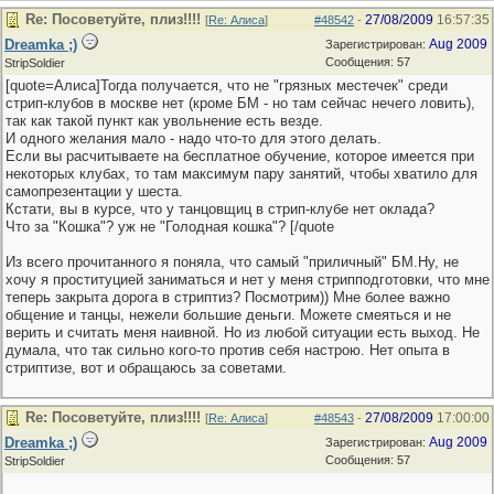
Re: Посоветуйте, плиз!!!!
27/08/2009
16:57:35
[
Re: Алиса
]
#48542
-
Dreamka ;)
Aug 2009
Зарегистрирован:
Сообщения: 57
StripSoldier
[quote=Алиса]Тогда получается, что не "грязных местечек" среди
стрип-клубов в москве нет (кроме БМ - но там сейчас нечего ловить),
так как такой пункт как увольнение есть везде.
И одного желания мало - надо что-то для этого делать.
Если вы расчитываете на бесплатное обучение, которое имеется при
некоторых клубах, то там максимум пару занятий, чтобы хватило для
самопрезентации у шеста.
Кстати, вы в курсе, что у танцовщиц в стрип-клубе нет оклада?
Что за "Кошка"? уж не "Голодная кошка"? [/quote
Из всего прочитанного я поняла, что самый "приличный" БМ.Ну, не
хочу я проституцией заниматься и нет у меня стрипподготовки, что мне
теперь закрыта дорога в стриптиз? Посмотрим)) Мне более важно
общение и танцы, нежели большие деньги. Можете смеяться и не
верить и считать меня наивной. Но из любой ситуации есть выход. Не
думала, что так сильно кого-то против себя настрою. Нет опыта в
стриптизе, вот и обращаюсь за советами.
Re: Посоветуйте, плиз!!!!
27/08/2009
17:00:00
[
Re: Алиса
]
#48543
-
Dreamka ;)
Aug 2009
Зарегистрирован:
Сообщения: 57
StripSoldier