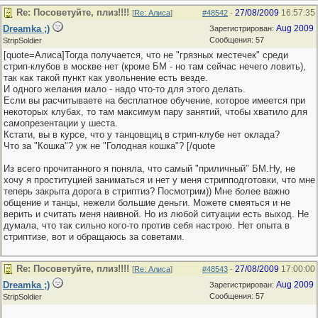
Re: Посоветуйте, плиз!!!!
27/08/2009
16:57:35
[
Re: Алиса
]
#48542
-
Dreamka ;)
Aug 2009
Зарегистрирован:
Сообщения: 57
StripSoldier
[quote=Алиса]Тогда получается, что не "грязных местечек" среди
стрип-клубов в москве нет (кроме БМ - но там сейчас нечего ловить),
так как такой пункт как увольнение есть везде.
И одного желания мало - надо что-то для этого делать.
Если вы расчитываете на бесплатное обучение, которое имеется при
некоторых клубах, то там максимум пару занятий, чтобы хватило для
самопрезентации у шеста.
Кстати, вы в курсе, что у танцовщиц в стрип-клубе нет оклада?
Что за "Кошка"? уж не "Голодная кошка"? [/quote
Из всего прочитанного я поняла, что самый "приличный" БМ.Ну, не
хочу я проституцией заниматься и нет у меня стрипподготовки, что мне
теперь закрыта дорога в стриптиз? Посмотрим)) Мне более важно
общение и танцы, нежели большие деньги. Можете смеяться и не
верить и считать меня наивной. Но из любой ситуации есть выход. Не
думала, что так сильно кого-то против себя настрою. Нет опыта в
стриптизе, вот и обращаюсь за советами.
Re: Посоветуйте, плиз!!!!
27/08/2009
17:00:00
[
Re: Алиса
]
#48543
-
Dreamka ;)
Aug 2009
Зарегистрирован:
Сообщения: 57
StripSoldier