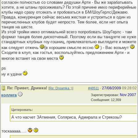
согласен полностью со словами дедушки Арти - Вы же зарабатывать
хотите, а не штаны просиживать? По этой причине имхо периферийные
клубы надо сразу отсекать и пробоваться в БМ/ШоуГерлс/Дежавю.
Правда, конкуренция сейчас весьма жесткая и устроиться в один из
перечисленных клубов будет непросто. Тем более, если нет опыта
танцев на шесте.
Из этой тройки имхо оптимальней всего попробовать ШоуГерлс - там
формат танцев более дискотченый. Поэтому если вы танцуете не хуже
стандартных клубных гоу-гошниц, привлекательно выглядите и можете
как следует отжечь
(в хорошем смысле ессно
) - Вас возьмут
Сходите в клуп, как гостья, воспользуйтесь предложением Арти - и
многое встанет на свои места
ps
ну и удачи
Re: Привет, Дримка!
27/08/2009
09:28:02
[
Re: Dreamka ;)
]
#48511
-
коллега
Nov 2007
Зарегистрирован:
Сообщения: 12,359
Цитировать:
А что насчет ЗАтмения, Соляриса, Адмирала и Стрекозы?
тоскааааа.....