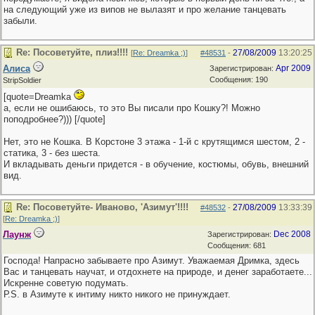
на следующий уже из випов не вылазят и про желание танцевать
забыли.
Re: Посоветуйте, плиз!!!!
27/08/2009
13:20:25
[
Re: Dreamka ;)
]
#48531
-
Алиса
Apr 2009
Зарегистрирован:
Сообщения: 190
StripSoldier
[quote=Dreamka
а, если не ошибаюсь, то это Вы писали про Кошку?! Можно
поподробнее?))) [/quote]
Нет, это не Кошка. В Корстоне 3 этажа - 1-й с крутящимся шестом, 2 -
статика, 3 - без шеста.
И вкладывать деньги придется - в обучение, костюмы, обувь, внешний
вид.
Re: Посоветуйте- Иваново, 'Азимут'!!!!
27/08/2009
13:33:39
#48532
-
[
Re: Dreamka ;)
]
Лаунж
Dec 2008
Зарегистрирован:
Сообщения: 681
Господа! Напрасно забываете про Азимут. Уважаемая Дримка, здесь
Вас и танцевать научат, и отдохнете на природе, и денег заработаете...
Искренне советую подумать.
Р.S. в Азимуте к интиму никто никого не принуждает.