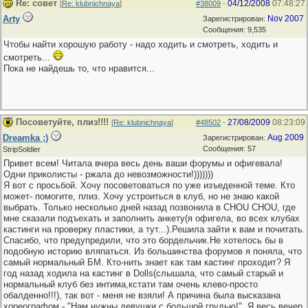
Re: совет
04/12/2008
07:48:27
[
Re: klubnichnaya
]
#38009
-
Arty
Nov 2007
Зарегистрирован:
Сообщения: 9,535
Чтобы найти хорошую работу - надо ходить и смотреть, ходить и
смотреть...
Пока не найдешь то, что нравится...
Посоветуйте, плиз!!!!
27/08/2009
08:23:09
[
Re: klubnichnaya
]
#48502
-
Dreamka ;)
Aug 2009
Зарегистрирован:
Сообщения: 57
StripSoldier
Привет всем! Читала вчера весь день ваши форумы и офигевала!
Одни приколисты - ржала до невозможности!)))))))
Я вот с просьбой. Хочу посоветоваться по уже изъеденной теме. Кто
может- помогите, плиз. Хочу устроиться в клуб, но не знаю какой
выбрать. Только несколько дней назад позвонила в CHOU CHOU, где
мне сказали подъехать и заполнить анкету(я офигела, во всех клубах
кастинги на проверку пластики, а тут...).Решила зайти к вам и почитать.
Спасибо, что предупредили, что это бордельчик.Не хотелось бы в
подобную историю вляпаться. Из большинства форумов я поняла, что
самый нормальный БМ. Кто-нить знает как там кастинг проходит? Я
год назад ходила на кастинг в Dolls(слышала, что самый старый и
нормальный клуб без интима,кстати там очень клево-просто
обалденно!!!), так вот - меня не взяли! А причина была высказана
хореографом - "Нам нужны девушки с большой грудью!". Я весь вечер