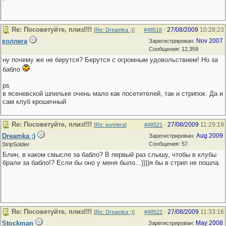
Re: Посоветуйте, плиз!!!!
27/08/2009
10:28:23
[
Re: Dreamka ;)
]
#48518
-
коллега
Nov 2007
Зарегистрирован:
Сообщения: 12,359
ну почему же не берутся? Берутся с огромным удовольствием! Но за
бабло
ps
в ясеневской шпильке очень мало как посетителей, так и стрипок. Да и
сам клуб крошечный
Re: Посоветуйте, плиз!!!!
27/08/2009
11:29:19
[
Re: коллега
]
#48521
-
Dreamka ;)
Aug 2009
Зарегистрирован:
Сообщения: 57
StripSoldier
Блин, в каком смысле за бабло? В первый раз слышу, чтобы в клубы
брали за бабло!? Если бы оно у меня было...))))я бы в стрип не пошла.
Re: Посоветуйте, плиз!!!!
27/08/2009
11:33:16
[
Re: Dreamka ;)
]
#48522
-
Stockman
May 2008
Зарегистрирован: