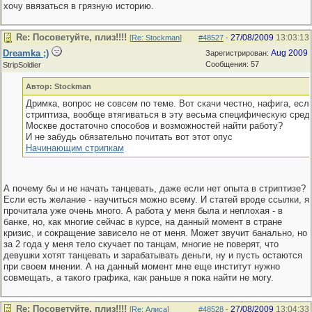
хочу ввязаться в грязную историю.
Re: Посоветуйте, плиз!!!!
27/08/2009
13:03:13
[
Re: Stockman
]
#48527
-
Dreamka ;)
Aug 2009
Зарегистрирован:
Сообщения: 57
StripSoldier
Автор: Stockman
Дримка, вопрос не совсем по теме. Вот скачи честно, нафига, есл
стриптиза, вообще втягиваться в эту весьма специфическую среду
Москве достаточно способов и возможностей найти работу?
И не забудь обязательно почитать вот этот опус
Начинающим стрипкам
А почему бы и не начать танцевать, даже если нет опыта в стриптизе?
Если есть желание - научиться можно всему. И статей вроде ссылки, я
прочитала уже очень много. А работа у меня была и неплохая - в
банке, но, как многие сейчас в курсе, на данный момент в стране
кризис, и сокращение зависело не от меня. Может звучит банально, но
за 2 года у меня тело скучает по танцам, многие не поверят, что
девушки хотят танцевать и зарабатывать деньги, ну и пусть остаются
при своем мнении. А на данный момент мне еще институт нужно
совмещать, а такого графика, как раньше я пока найти не могу.
Re: Посоветуйте, плиз!!!!
27/08/2009
13:04:33
[
Re: Алиса
]
#48528
-