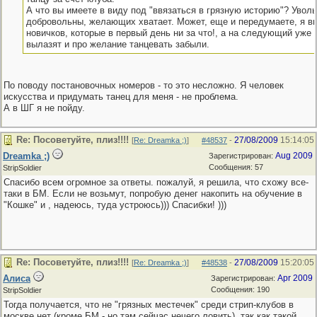
А что вы имеете в виду под "ввязаться в грязную историю"? Увол
добровольны, желающих хватает. Может, еще и передумаете, я в
новичков, которые в первый день ни за что!, а на следующий уже 
вылазят и про желание танцевать забыли.
По поводу постановочных номеров - то это несложно. Я человек
искусства и придумать танец для меня - не проблема.
А в ШГ я не пойду.
Re: Посоветуйте, плиз!!!!
27/08/2009
15:14:05
[
Re: Dreamka ;)
]
#48537
-
Dreamka ;)
Aug 2009
Зарегистрирован:
Сообщения: 57
StripSoldier
Спасибо всем огромное за ответы. пожалуй, я решила, что схожу все-
таки в БМ. Если не возьмут, попробую денег накопить на обучение в
"Кошке" и , надеюсь, туда устроюсь))) Спасибки! )))
Re: Посоветуйте, плиз!!!!
27/08/2009
15:20:05
[
Re: Dreamka ;)
]
#48538
-
Алиса
Apr 2009
Зарегистрирован:
Сообщения: 190
StripSoldier
Тогда получается, что не "грязных местечек" среди стрип-клубов в
москве нет (кроме БМ - но там сейчас нечего ловить), так как такой