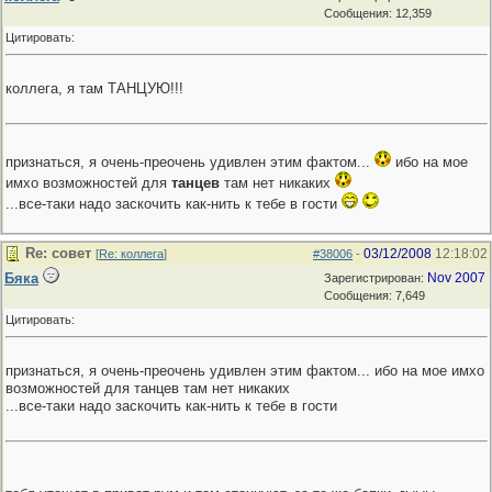
Сообщения: 12,359
Цитировать:
коллега, я там ТАНЦУЮ!!!
признаться, я очень-преочень удивлен этим фактом...
ибо на мое
имхо возможностей для
танцев
там нет никаких
...все-таки надо заскочить как-нить к тебе в гости
Re: совет
03/12/2008
12:18:02
[
Re: коллега
]
#38006
-
Бяка
Nov 2007
Зарегистрирован:
Сообщения: 7,649
Цитировать:
признаться, я очень-преочень удивлен этим фактом... ибо на мое имхо
возможностей для танцев там нет никаких
...все-таки надо заскочить как-нить к тебе в гости