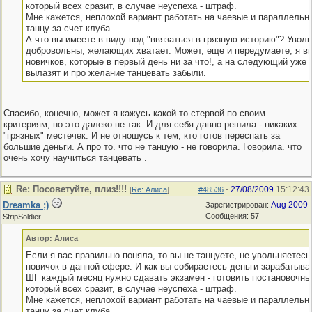
который всех сразит, в случае неуспеха - штраф.
Мне кажется, неплохой вариант работать на чаевые и параллельн
танцу за счет клуба.
А что вы имеете в виду под "ввязаться в грязную историю"? Увол
добровольны, желающих хватает. Может, еще и передумаете, я в
новичков, которые в первый день ни за что!, а на следующий уже 
вылазят и про желание танцевать забыли.
Спасибо, конечно, может я кажусь какой-то стервой по своим
критериям, но это далеко не так. И для себя давно решила - никаких
"грязных" местечек. И не отношусь к тем, кто готов переспать за
большие деньги. А про то. что не танцую - не говорила. Говорила. что
очень хочу научиться танцевать .
Re: Посоветуйте, плиз!!!!
27/08/2009
15:12:43
[
Re: Алиса
]
#48536
-
Dreamka ;)
Aug 2009
Зарегистрирован:
Сообщения: 57
StripSoldier
Автор: Алиса
Если я вас правильно поняла, то вы не танцуете, не увольняетесь
новичок в данной сфере. И как вы собираетесь деньги зарабатыват
ШГ каждый месяц нужно сдавать экзамен - готовить постановочны
который всех сразит, в случае неуспеха - штраф.
Мне кажется, неплохой вариант работать на чаевые и параллельн
танцу за счет клуба.