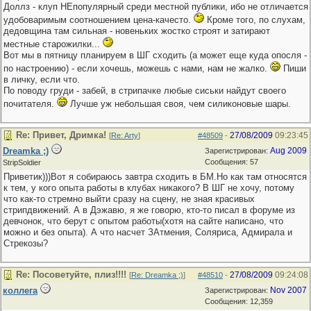
Доллз - клуп НЕпопулярный среди местной публики, ибо не отличается
удобоваримым соотношением цена-качесто.
Кроме того, по слухам,
дедовщина там сильная - новеньких жостко строят и затирают
местные старожилки...
Вот мы в пятницу планируем в ШГ сходить (а может еще куда опосля -
по настроению) - если хочешь, можешь с нами, нам не жалко.
Пиши
в личку, если что.
По поводу груди - забей, в стрипачке любые сиськи найдут своего
почитателя.
Лучше уж небольшая своя, чем силиконовые шары.
Re: Привет, Дримка!
27/08/2009
09:23:45
[
Re: Arty
]
#48509
-
Dreamka ;)
Aug 2009
Зарегистрирован:
Сообщения: 57
StripSoldier
Приветик)))Вот я собираюсь завтра сходить в БМ.Но как там относятся
к тем, у кого опыта работы в клубах никакого? В ШГ не хочу, потому
что как-то стремно выйти сразу на сцену, не зная красивых
стрипдвижений. А в Дэжавю, я же говорю, кто-то писал в форуме из
девчонок, что берут с опытом работы(хотя на сайте написано, что
можно и без опыта). А что насчет ЗАтмения, Соляриса, Адмирала и
Стрекозы?
Re: Посоветуйте, плиз!!!!
27/08/2009
09:24:08
[
Re: Dreamka ;)
]
#48510
-
коллега
Nov 2007
Зарегистрирован:
Сообщения: 12,359