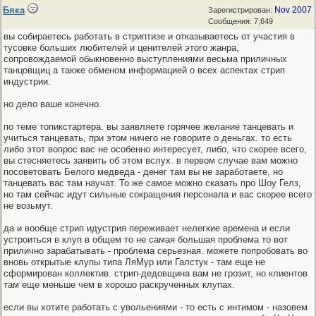
Бяка
Nov 2007
Зарегистрирован:
Сообщения: 7,649
вы собираетесь работать в стриптизе и отказываетесь от участия в
тусовке больших любителей и ценителей этого жанра,
сопровождаемой обыкновенно выступлениями весьма приличных
танцовщиц а также обменом информацией о всех аспектах стрип
индустрии.
но дело ваше конечно.
по теме топикстартера. вы заявляете горячее желание танцевать и
учиться танцевать, при этом ничего не говорите о деньгах. то есть
либо этот вопрос вас не особенно интересует, либо, что скорее всего,
вы стесняетесь заявить об этом вслух. в первом случае вам можно
посоветовать Белого медведа - денег там вы не заработаете, но
танцевать вас там научат. То же самое можно сказать про Шоу Гелз,
но там сейчас идут сильные сокращения персонала и вас скорее всего
не возьмут.
да и вообще стрип идустрия переживает нелегкие времена и если
устроиться в клуп в общем то не самая большая проблема то вот
прилично зарабатывать - проблема серьезная. можете попробовать во
вновь открытые клупы типа ЛяМур или Галстук - там еще не
сформирован коллектив. стрип-дедовщина вам не грозит, но клиентов
там еще меньше чем в хорошо раскрученных клупах.
если вы хотите работать с увольениями - то есть с интимом - назовем