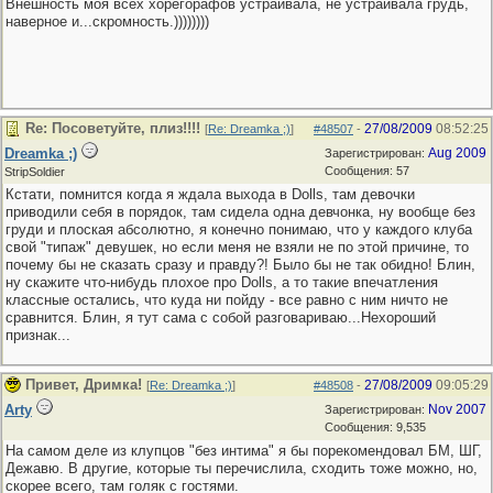
Внешность моя всех хорегорафов устраивала, не устраивала грудь,
наверное и...скромность.))))))))
Re: Посоветуйте, плиз!!!!
27/08/2009
08:52:25
[
Re: Dreamka ;)
]
#48507
-
Dreamka ;)
Aug 2009
Зарегистрирован:
Сообщения: 57
StripSoldier
Кстати, помнится когда я ждала выхода в Dolls, там девочки
приводили себя в порядок, там сидела одна девчонка, ну вообще без
груди и плоская абсолютно, я конечно понимаю, что у каждого клуба
свой "типаж" девушек, но если меня не взяли не по этой причине, то
почему бы не сказать сразу и правду?! Было бы не так обидно! Блин,
ну скажите что-нибудь плохое про Dolls, а то такие впечатления
классные остались, что куда ни пойду - все равно с ним ничто не
сравнится. Блин, я тут сама с собой разговариваю...Нехороший
признак...
Привет, Дримка!
27/08/2009
09:05:29
[
Re: Dreamka ;)
]
#48508
-
Arty
Nov 2007
Зарегистрирован:
Сообщения: 9,535
На самом деле из клупцов "без интима" я бы порекомендовал БМ, ШГ,
Дежавю. В другие, которые ты перечислила, сходить тоже можно, но,
скорее всего, там голяк с гостями.