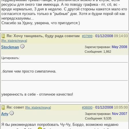
ресурсы для оного там имеюцца. А по поводу графика - пт, сб, вс -
вроде нормально, 3 дня в неделю. С другой стороны кажется мало кто
согласится пускать только в "рыбные" дни. Хотя и будни порой ой как
непредсказуемы...
Спасибо за Удачу, уверена, что пригодится:)
Re: Хочу танцевать, буду рада советам
01/12/2008
09:14:03
#37999
-
[
Re: klubnichnaya
]
Stockman
May 2008
Зарегистрирован:
Сообщения: 1,862
Цитировать:
.более чем просто симпатична.
уверенность в себе - отличное качество!
Re: совет
01/12/2008
10:05:00
[
Re: klubnichnaya
]
#38000
-
Arty
Nov 2007
Зарегистрирован:
Сообщения: 9,535
Я бы рекомендовал попробовать Чу-Чу, Бордо, возможно недавно