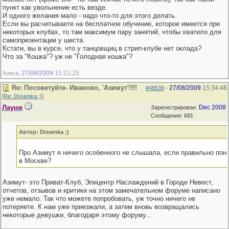
пункт как увольнение есть везде.
И одного желания мало - надо что-то для этого делать.
Если вы расчитываете на бесплатное обучение, которое имеется при
некоторых клубах, то там максимум пару занятий, чтобы хватило для
самопрезентации у шеста.
Кстати, вы в курсе, что у танцовщиц в стрип-клубе нет оклада?
Что за "Кошка"? уж не "Голодная кошка"?
27/08/2009
15:21:25
Алиса;
.
Re: Посоветуйте- Иваново, 'Азимут'!!!!
27/08/2009
15:34:48
#48539
-
[
Re: Dreamka ;)
]
Лаунж
Dec 2008
Зарегистрирован:
Сообщения: 681
Автор: Dreamka ;)
Про Азимут я ничего особенного не слышала, если правильно пони
в Москве?
Азимут- это Приват-Клуб, Эпицентр Наслаждений в Городе Невест,
отчетов, отзывов и критики на этом замечательном форуме написано
уже немало. Так что можете попробовать, уж точно ничего не
потеряете. К нам уже приезжали, а затем вновь возвращались
некоторые девушки, благодаря этому форуму...