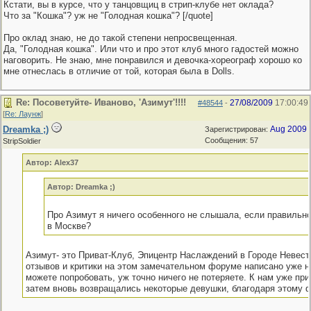
Кстати, вы в курсе, что у танцовщиц в стрип-клубе нет оклада?
Что за "Кошка"? уж не "Голодная кошка"? [/quote]
Про оклад знаю, не до такой степени непросвещенная.
Да, "Голодная кошка". Или что и про этот клуб много гадостей можно
наговорить. Не знаю, мне понравился и девочка-хореограф хорошо ко
мне отнеслась в отличие от той, которая была в Dolls.
Re: Посоветуйте- Иваново, 'Азимут'!!!!
27/08/2009
17:00:49
#48544
-
[
Re: Лаунж
]
Dreamka ;)
Aug 2009
Зарегистрирован:
Сообщения: 57
StripSoldier
Автор: Alex37
Автор: Dreamka ;)
Про Азимут я ничего особенного не слышала, если правильно
в Москве?
Азимут- это Приват-Клуб, Эпицентр Наслаждений в Городе Невест,
отзывов и критики на этом замечательном форуме написано уже н
можете попробовать, уж точно ничего не потеряете. К нам уже при
затем вновь возвращались некоторые девушки, благодаря этому ф