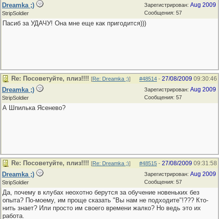
Dreamka ;)
Aug 2009
Зарегистрирован:
Сообщения: 57
StripSoldier
Пасиб за УДАЧУ! Она мне еще как пригодится)))
Re: Посоветуйте, плиз!!!!
27/08/2009
09:30:46
[
Re: Dreamka ;)
]
#48514
-
Dreamka ;)
Aug 2009
Зарегистрирован:
Сообщения: 57
StripSoldier
А Шпилька Ясенево?
Re: Посоветуйте, плиз!!!!
27/08/2009
09:31:58
[
Re: Dreamka ;)
]
#48515
-
Dreamka ;)
Aug 2009
Зарегистрирован:
Сообщения: 57
StripSoldier
Да, почему в клубах неохотно берутся за обучение новеньких без
опыта? По-моему, им проще сказать "Вы нам не подходите"!??? Кто-
нить знает? Или просто им своего времени жалко? Но ведь это их
работа.