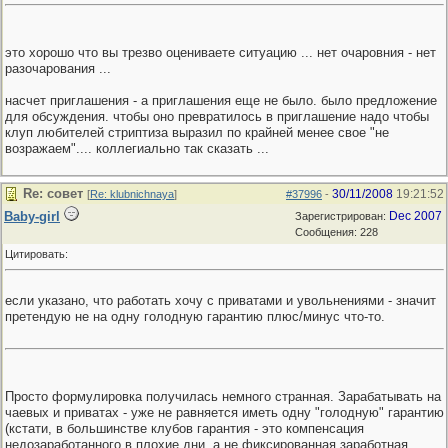
это хорошо что вы трезво оцениваете ситуацию ... нет очаровния - нет
разочарования ...
насчет приглашения - а приглашения еще не было. было предложение
для обсуждения. чтобы оно превратилось в приглашение надо чтобы
клуп любителей стриптиза выразил по крайней менее свое "не
возражаем".... коллегиально так сказать ...
Re: совет
30/11/2008
19:21:52
[
Re: klubnichnaya
]
#37996
-
Baby-girl
Dec 2007
Зарегистрирован:
Сообщения: 228
Цитировать:
если указано, что работать хочу с приватами и увольнениями - значит
претендую не на одну голодную гарантию плюс/минус что-то.
Просто формулировка получилась немного странная. Зарабатывать на
чаевых и приватах - уже не равняется иметь одну "голодную" гарантию
(кстати, в большинстве клубов гарантия - это компенсация
недозаработанного в плохие дни, а не фиксированная заработная