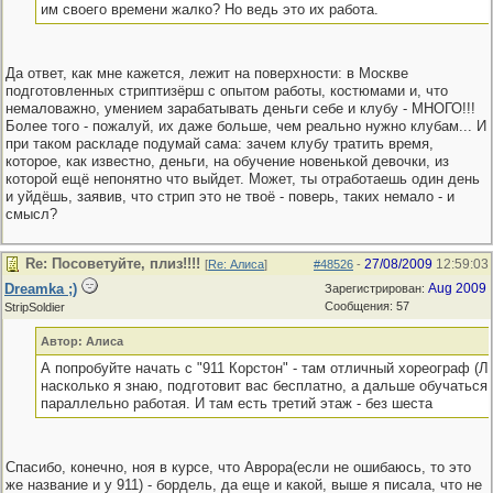
им своего времени жалко? Но ведь это их работа.
Да ответ, как мне кажется, лежит на поверхности: в Москве
подготовленных стриптизёрш с опытом работы, костюмами и, что
немаловажно, умением зарабатывать деньги себе и клубу - МНОГО!!!
Более того - пожалуй, их даже больше, чем реально нужно клубам... И
при таком раскладе подумай сама: зачем клубу тратить время,
которое, как известно, деньги, на обучение новенькой девочки, из
которой ещё непонятно что выйдет. Может, ты отработаешь один день
и уйдёшь, заявив, что стрип это не твоё - поверь, таких немало - и
смысл?
Re: Посоветуйте, плиз!!!!
27/08/2009
12:59:03
[
Re: Алиса
]
#48526
-
Dreamka ;)
Aug 2009
Зарегистрирован:
Сообщения: 57
StripSoldier
Автор: Алиса
А попробуйте начать с "911 Корстон" - там отличный хореограф (Ле
насколько я знаю, подготовит вас бесплатно, а дальше обучаться
параллельно работая. И там есть третий этаж - без шеста
Спасибо, конечно, ноя в курсе, что Аврора(если не ошибаюсь, то это
же название и у 911) - бордель, да еще и какой, выше я писала, что не