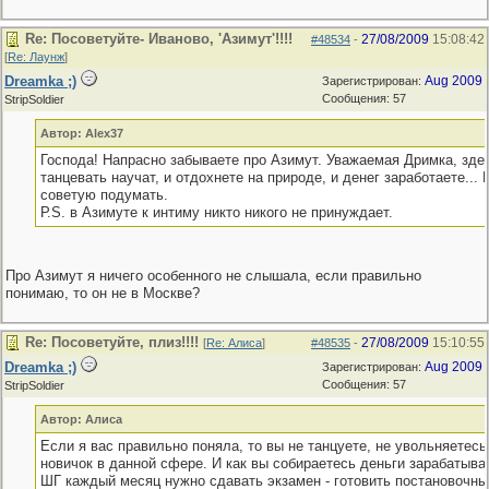
Re: Посоветуйте- Иваново, 'Азимут'!!!!
27/08/2009
15:08:42
#48534
-
[
Re: Лаунж
]
Dreamka ;)
Aug 2009
Зарегистрирован:
Сообщения: 57
StripSoldier
Автор: Alex37
Господа! Напрасно забываете про Азимут. Уважаемая Дримка, зде
танцевать научат, и отдохнете на природе, и денег заработаете...
советую подумать.
Р.S. в Азимуте к интиму никто никого не принуждает.
Про Азимут я ничего особенного не слышала, если правильно
понимаю, то он не в Москве?
Re: Посоветуйте, плиз!!!!
27/08/2009
15:10:55
[
Re: Алиса
]
#48535
-
Dreamka ;)
Aug 2009
Зарегистрирован:
Сообщения: 57
StripSoldier
Автор: Алиса
Если я вас правильно поняла, то вы не танцуете, не увольняетесь
новичок в данной сфере. И как вы собираетесь деньги зарабатыват
ШГ каждый месяц нужно сдавать экзамен - готовить постановочны