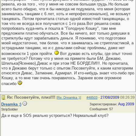
ревела, из-за того , что у меня не совсем большая грудь.Но больше
всего было обидно, что я бы никогда не подумала, что меня (которая
занималась танцами с 6 лет, хоть и непрофессионально), не возьмут
танцевать. Потом прочитала статью одной известной танцовщицы, о
том что не всегда все получается с 1-го раза.Вот решила снова
попробовать куда-нить и пошла в "Голодную Кошку", там мне
предложили платно обучаться. Все бы ничего, вот только девушки в
стрипклубы идут зарабатывать деньги. Я понимаю, что подготовки
моей недостаточно, тем более. что я занималась не стриппластикой, а
эстрадными танцами, но и с деньгами сейчас проблемы, даже нет
возможности 1 урок пройти.
Вот думаю есть клубы, где опыт точно
не требуется? Потому что у меня на примете были БМ, Дежавю,
Шпилька(Ясенево),Дивас и при этом НЕ БОРДЕЛИ!!!. Но прочитала,
что в Дежавю берут только с опытом.Посоветуйте, к каким категориям
относятся Дивас, Затмение, Адмирал. И кто-нибудь знает что-либо про
Кошку, а то мне там очень понравилось. Заранее всем огромное
спасибо
Re: Посоветуйте, плиз!!!!
27/08/2009
08:26:39
[
Re: Dreamka ;)
]
#48503
-
Dreamka ;)
Aug 2009
Зарегистрирован:
Сообщения: 57
StripSoldier
Да и еще в SOS реально устроиться? Нормальный клуб?