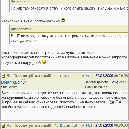
Цитировать:
Но как там относятся к тем, у кого опыта работы в клубах никакого
насколько я знаю, положительно
Цитировать:
В ШГ не хочу, потому что как-то стремно выйти сразу на сцену, не
стрипдвижений.
имхо ничего сложного. При наличии чувства ритма и
хореографической подготовки - все базовые элементы можно запросто
разучить за пару дней
Re: Посоветуйте, плиз!!!!
27/08/2009
09:29:08
[
Re: коллега
]
#48512
-
Dreamka ;)
Aug 2009
Зарегистрирован:
Сообщения: 57
StripSoldier
Блин, спасибки за предложение, но не понаслышке, там очень сильная
конкуренция сами же говорите без опыта танцев на шесте нет смысла.
А проблема сейчас финансовая, поэтому.... не получается...(((((((( А
так бы с удовольствием сходила) Спасибо за ответы.
Re: Посоветуйте, плиз!!!!
27/08/2009
09:30:09
[
Re: Dreamka ;)
]
#48513
-