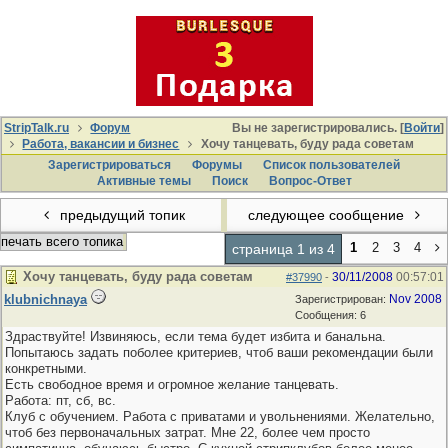
StripTalk.ru
Форум
Вы не зарегистрировались. [
Войти
]
Работа, вакансии и бизнес
Хочу танцевать, буду рада советам
Зарегистрироваться
Форумы
Список пользователей
Активные темы
Поиcк
Вопрос-Ответ
предыдущий топик
следующее сообщение
печать всего топика
1
2
3
4
страница 1 из 4
Хочу танцевать, буду рада советам
30/11/2008
00:57:01
#37990
-
klubnichnaya
Nov 2008
Зарегистрирован:
Сообщения: 6
Здраствуйте! Извиняюсь, если тема будет избита и банальна.
Попытаюсь задать поболее критериев, чтоб ваши рекомендации были
конкретными.
Есть свободное время и огромное желание танцевать.
Работа: пт, сб, вс.
Клуб с обучением. Работа с приватами и увольнениями. Желательно,
чтоб без первоначальных затрат. Мне 22, более чем просто