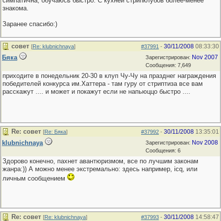
симпатична, обучаюсь быстро. С кухней стрипклубов более-менее
знакома.
Заранее спасибо:)
совет
30/11/2008
08:33:30
[
Re: klubnichnaya
]
#37991
-
Бяка
Nov 2007
Зарегистрирован:
Сообщения: 7,649
приходите в понедельник 20-30 в клуп Чу-Чу на празднег награждения
победителей конкурса им.Хаттера - там гуру от стриптиза все вам
расскажут .... и может и покажут если не напьюццо быстро ....
Re: совет
30/11/2008
13:35:01
[
Re: Бяка
]
#37992
-
klubnichnaya
Nov 2008
Зарегистрирован:
Сообщения: 6
Здорово конечно, пахнет авантюризмом, все по лучшим законам
жанра:)) А можно менее экстремально: здесь например, icq, или
личным сообщением
Re: совет
30/11/2008
14:58:47
[
Re: klubnichnaya
]
#37993
-