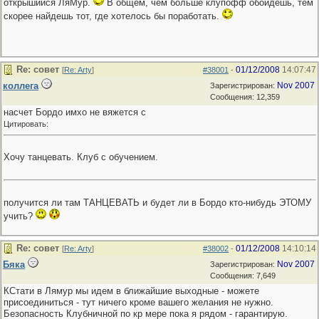
открышийся ЛяМур.
В общем, чем больше клупофф обойдешь, тем
скорее найдешь тот, где хотелось бы поработать.
Re: совет
01/12/2008
14:07:47
[
Re: Arty
]
#38001
-
коллега
Nov 2007
Зарегистрирован:
Сообщения: 12,359
насчет Бордо имхо не вяжется с
Цитировать:
Хочу танцевать. Клуб с обучением.
получится ли там ТАНЦЕВАТЬ и будет ли в Бордо кто-нибудь ЭТОМУ
учить?
Re: совет
01/12/2008
14:10:14
[
Re: Arty
]
#38002
-
Бяка
Nov 2007
Зарегистрирован:
Сообщения: 7,649
КСтати в Лямур мы идем в ближайшие выходные - можете
присоединиться - тут ничего кроме вашего желания не нужно.
Безопасность Клубничной по кр мере пока я рядом - гарантирую.