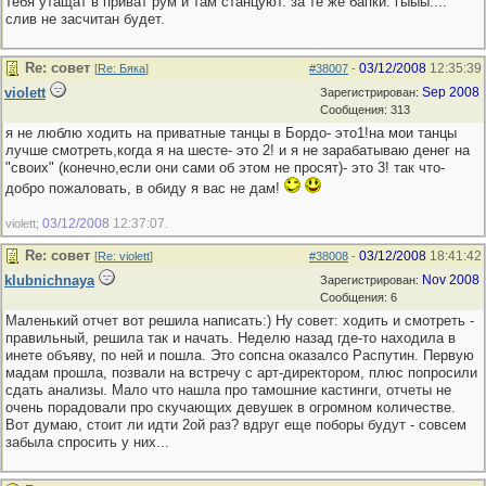
тебя утащат в приват рум и там станцуют. за те же бапки. гыыы....
слив не засчитан будет.
Re: совет
03/12/2008
12:35:39
[
Re: Бяка
]
#38007
-
violett
Sep 2008
Зарегистрирован:
Сообщения: 313
я не люблю ходить на приватные танцы в Бордо- это1!на мои танцы
лучше смотреть,когда я на шесте- это 2! и я не зарабатываю денег на
"своих" (конечно,если они сами об этом не просят)- это 3! так что-
добро пожаловать, в обиду я вас не дам!
03/12/2008
12:37:07
violett;
.
Re: совет
03/12/2008
18:41:42
[
Re: violett
]
#38008
-
klubnichnaya
Nov 2008
Зарегистрирован:
Сообщения: 6
Маленький отчет вот решила написать:) Ну совет: ходить и смотреть -
правильный, решила так и начать. Неделю назад где-то находила в
инете объяву, по ней и пошла. Это сопсна оказалсо Распутин. Первую
мадам прошла, позвали на встречу с арт-директором, плюс попросили
сдать анализы. Мало что нашла про тамошние кастинги, отчеты не
очень порадовали про скучающих девушек в огромном количестве.
Вот думаю, стоит ли идти 2ой раз? вдруг еще поборы будут - совсем
забыла спросить у них...