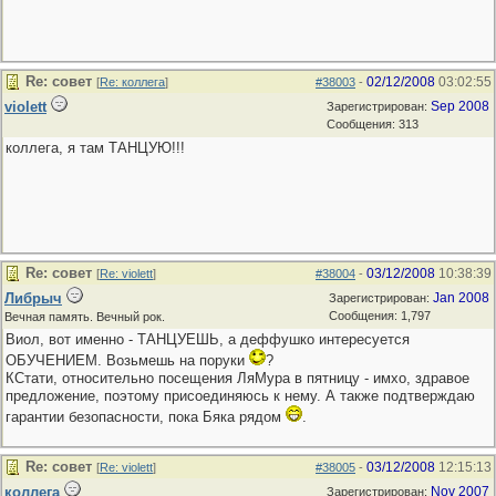
Re: совет
02/12/2008
03:02:55
[
Re: коллега
]
#38003
-
violett
Sep 2008
Зарегистрирован:
Сообщения: 313
коллега, я там ТАНЦУЮ!!!
Re: совет
03/12/2008
10:38:39
[
Re: violett
]
#38004
-
Либрыч
Jan 2008
Зарегистрирован:
Сообщения: 1,797
Вечная память. Вечный рок.
Виол, вот именно - ТАНЦУЕШЬ, а деффушко интересуется
ОБУЧЕНИЕМ. Возьмешь на поруки
?
КСтати, относительно посещения ЛяМура в пятницу - имхо, здравое
предложение, поэтому присоединяюсь к нему. А также подтверждаю
гарантии безопасности, пока Бяка рядом
.
Re: совет
03/12/2008
12:15:13
[
Re: violett
]
#38005
-
коллега
Nov 2007
Зарегистрирован: