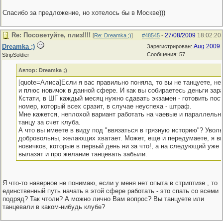
Спасибо за предложение, но хотелось бы в Москве)))
Re: Посоветуйте, плиз!!!!
27/08/2009
18:02:20
[
Re: Dreamka ;)
]
#48545
-
Dreamka ;)
Aug 2009
Зарегистрирован:
Сообщения: 57
StripSoldier
Автор: Dreamka ;)
[quote=Алиса]Если я вас правильно поняла, то вы не танцуете, не
и плюс новичок в данной сфере. И как вы собираетесь деньги зар
Кстати, в ШГ каждый месяц нужно сдавать экзамен - готовить пос
номер, который всех сразит, в случае неуспеха - штраф.
Мне кажется, неплохой вариант работать на чаевые и параллельн
танцу за счет клуба.
А что вы имеете в виду под "ввязаться в грязную историю"? Увол
добровольны, желающих хватает. Может, еще и передумаете, я в
новичков, которые в первый день ни за что!, а на следующий уже 
вылазят и про желание танцевать забыли.
Я что-то наверное не понимаю, если у меня нет опыта в стриптизе , то
единственный путь начать в этой сфере работать - это спать со всеми
подряд? Так чтоли? А можно лично Вам вопрос? Вы танцуете или
танцевали в каком-нибудь клубе?