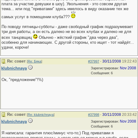
плата за участие девушки в шоу). Увольнения - это совсем другая
тема... или под "приватами" здесь имелось в виду оказание тех же
самых услуг в помещении клуба???
По поводу пятницы-субботы - даже свободный график подразумевает
три дня работы, а он есть далеко не во всех клубах и далеко не для
всех танцовщиц
Обычно - жёсткий график "два через два",
особенно для начинающих. С другой стороны, кто ищет - тот найдёт...
удачи, короче!
Re: совет
30/11/2008
19:22:43
[
Re: Бяка
]
#37997
-
klubnichnaya
Nov 2008
Зарегистрирован:
Сообщения: 6
Ок, "предложение"!%)
Re: совет
30/11/2008
20:33:42
[
Re: klubnichnaya
]
#37998
-
klubnichnaya
Nov 2008
Зарегистрирован:
Сообщения: 6
Я написала: гарантия плюс/минус что-то;) Под приватами я
подразумеваю приват-танцы, а увольняться можно и в клубе, если