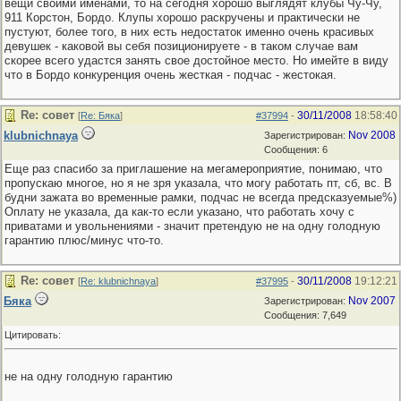
вещи своими именами, то на сегодня хорошо выглядят клубы Чу-Чу,
911 Корстон, Бордо. Клупы хорошо раскручены и практически не
пустуют, более того, в них есть недостаток именно очень красивых
девушек - каковой вы себя позиционируете - в таком случае вам
скорее всего удастся занять свое достойное место. Но имейте в виду
что в Бордо конкуренция очень жесткая - подчас - жестокая.
Re: совет
30/11/2008
18:58:40
[
Re: Бяка
]
#37994
-
klubnichnaya
Nov 2008
Зарегистрирован:
Сообщения: 6
Еще раз спасибо за приглашение на мегамероприятие, понимаю, что
пропускаю многое, но я не зря указала, что могу работать пт, сб, вс. В
будни зажата во временные рамки, подчас не всегда предсказуемые%)
Оплату не указала, да как-то если указано, что работать хочу с
приватами и увольнениями - значит претендую не на одну голодную
гарантию плюс/минус что-то.
Re: совет
30/11/2008
19:12:21
[
Re: klubnichnaya
]
#37995
-
Бяка
Nov 2007
Зарегистрирован:
Сообщения: 7,649
Цитировать:
не на одну голодную гарантию