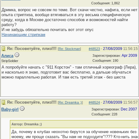
Сообщения: 1,862
Дримка, вопрос не совсем по теме. Вот скачи честно, нафига, если нет
опыта стриптиза, вообще втягиваться в эту весьма специфическую
среду, когда в Москве достаточно способов и возможностей найти
работу?
И не забудь обязательно почитать вот этот опус
Начинающим стрипкам
Re: Посоветуйте, плиз!!!!
27/08/2009
11:56:15
[
Re: Stockman
]
#48523
-
Алиса
Apr 2009
Зарегистрирован:
Сообщения: 190
StripSoldier
А попробуйте начать с "911 Корстон" - там отличный хореограф (Лера),
и насколько я знаю, подготовит вас бесплатно, а дальше обучаться
можно параллельно работая. И там есть третий этаж - без шеста
Re: Посоветуйте, плиз!!!!
27/08/2009
11:56:57
[
Re: Dreamka ;)
]
#48524
-
Baby-girl
Dec 2007
Зарегистрирован:
Сообщения: 228
Автор: Dreamka ;)
Да, почему в клубах неохотно берутся за обучение новеньких без 
моему, им проще сказать "Вы нам не подходите"!??? Кто-нить зна