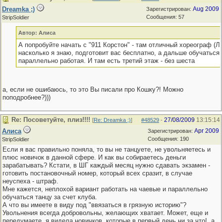
Dreamka ;)
Aug 2009
Зарегистрирован:
Сообщения: 57
StripSoldier
Автор: Алиса
А попробуйте начать с "911 Корстон" - там отличный хореограф (Ле
насколько я знаю, подготовит вас бесплатно, а дальше обучаться
параллельно работая. И там есть третий этаж - без шеста
а, если не ошибаюсь, то это Вы писали про Кошку?! Можно
поподробнее?)))
Re: Посоветуйте, плиз!!!!
27/08/2009
13:15:14
[
Re: Dreamka ;)
]
#48529
-
Алиса
Apr 2009
Зарегистрирован:
Сообщения: 190
StripSoldier
Если я вас правильно поняла, то вы не танцуете, не увольняетесь и
плюс новичок в данной сфере. И как вы собираетесь деньги
зарабатывать? Кстати, в ШГ каждый месяц нужно сдавать экзамен -
готовить постановочный номер, который всех сразит, в случае
неуспеха - штраф.
Мне кажется, неплохой вариант работать на чаевые и параллельно
обучаться танцу за счет клуба.
А что вы имеете в виду под "ввязаться в грязную историю"?
Увольнения всегда добровольны, желающих хватает. Может, еще и
передумаете, я видела новичков, которые в первый день ни за что!, а