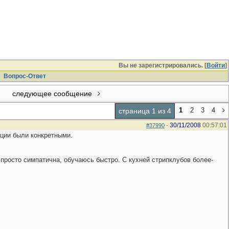
Вы не зарегистрировались. [
Войти
]
Вопрос-Ответ
следующее сообщение
1
2
3
4
страница 1 из 4
30/11/2008
00:57:01
#37990
-
ации были конкретными.
 просто симпатична, обучаюсь быстро. С кухней стрипклубов более-