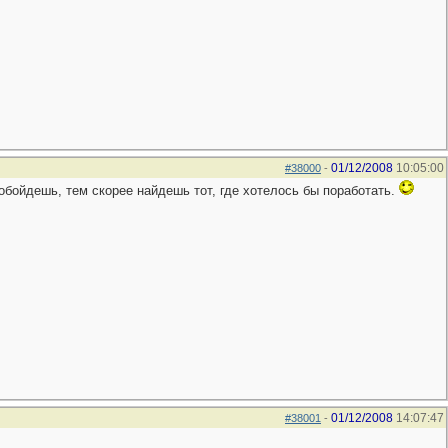
01/12/2008
10:05:00
#38000
-
ойдешь, тем скорее найдешь тот, где хотелось бы поработать.
01/12/2008
14:07:47
#38001
-