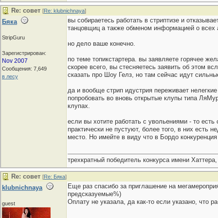
Re: совет
[
Re: klubnichnaya
]
вы собираетесь работать в стриптизе и отказыва
Бяка
танцовщиц а также обменом информацией о всех а
StripGuru
но дело ваше конечно.
Зарегистрирован:
по теме топикстартера. вы заявляете горячее жела
Nov 2007
скорее всего, вы стесняетесь заявить об этом вс
Сообщения: 7,649
сказать про Шоу Гелз, но там сейчас идут сильны
в лесу
да и вообще стрип идустрия переживает нелегкие
попробовать во вновь открытые клупы типа ЛяМур
клупах.
если вы хотите работать с увольениями - то есть
практически не пустуют, более того, в них есть 
место. Но имейте в виду что в Бордо конкуренция 
трехкратный победитель конкурса имени Хаттера,
Re: совет
[
Re: Бяка
]
Еще раз спасибо за приглашение на мегамероприят
klubnichnaya
предсказуемые%)
Оплату не указала, да как-то если указано, что 
guest