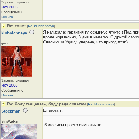
Зарегистрирован:
Nov 2008
Сообщения: 6
Москва
Re: совет
[
Re: klubnichnaya
]
Я написала: гарантия плюс/минус что-то;) Под пр
klubnichnaya
вроде нормально, 3 дня в неделю. С другой сторо
Спасибо за Удачу, уверена, что пригодится:)
guest
Зарегистрирован:
Nov 2008
Сообщения: 6
Москва
Re: Хочу танцевать, буду рада советам
[
Re: klubnichnaya
]
Цитировать:
Stockman
StripWalker
.более чем просто симпатична.