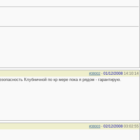
01/12/2008
14:10:14
#38002
-
зопасность Клубничной по кр мере пока я рядом - гарантирую.
02/12/2008
03:02:55
#38003
-