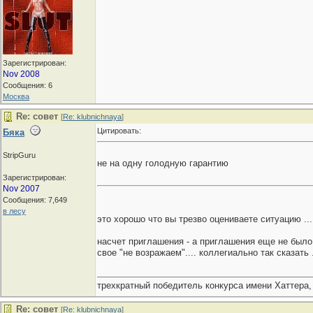
Зарегистрирован:
Nov 2008
Сообщения: 6
Москва
Re: совет
[
Re: klubnichnaya
]
Цитировать:
Бяка
StripGuru
не на одну голодную гарантию
Зарегистрирован:
Nov 2007
Сообщения: 7,649
в лесу
это хорошо что вы трезво оцениваете ситуацию ... 
насчет приглашения - а приглашения еще не было
свое "не возражаем".... коллегиально так сказать .
трехкратный победитель конкурса имени Хаттера,
Re: совет
[
Re: klubnichnaya
]