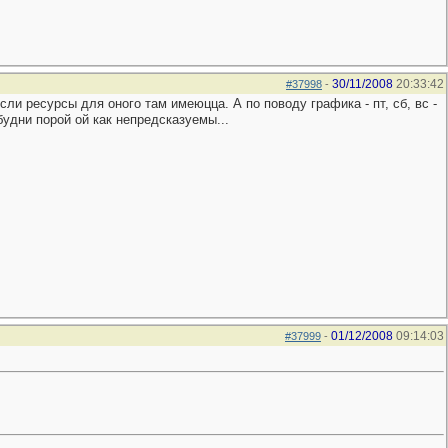
30/11/2008
20:33:42
#37998
-
ли ресурсы для оного там имеюцца. А по поводу графика - пт, сб, вс -
будни порой ой как непредсказуемы...
01/12/2008
09:14:03
#37999
-