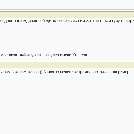
разднег награждения победителей конкурса им.Хаттера - там гуру от стри
 многократный лауреат конкурса имени Хаттера
учшим законам жанра:)) А можно менее экстремально: здесь например, 