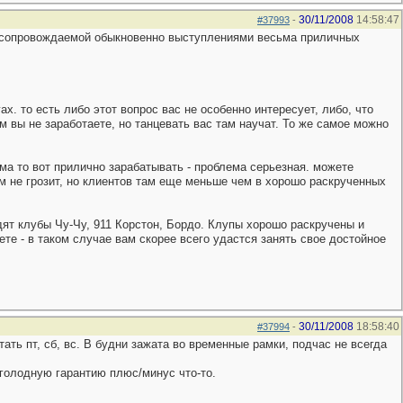
30/11/2008
14:58:47
#37993
-
а, сопровождаемой обыкновенно выступлениями весьма приличных
ах. то есть либо этот вопрос вас не особенно интересует, либо, что
м вы не заработаете, но танцевать вас там научат. То же самое можно
ма то вот прилично зарабатывать - проблема серьезная. можете
м не грозит, но клиентов там еще меньше чем в хорошо раскрученных
дят клубы Чу-Чу, 911 Корстон, Бордо. Клупы хорошо раскручены и
ете - в таком случае вам скорее всего удастся занять свое достойное
30/11/2008
18:58:40
#37994
-
ать пт, сб, вс. В будни зажата во временные рамки, подчас не всегда
у голодную гарантию плюс/минус что-то.