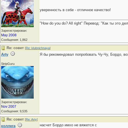
уверенность в себе - отличное качество!
"How do you do? All right" Перевод: "Как ты это д
Зарегистрирован:
May 2008
Сообщения: 1,862
Re: совет
[
Re: klubnichnaya
]
Arty
Я бы рекомендовал попробовать Чу-Чу, Бордо, 
StripGuru
Зарегистрирован:
Nov 2007
Сообщения: 9,535
Re: совет
[
Re: Arty
]
насчет Бордо имхо не вяжется с
коллега