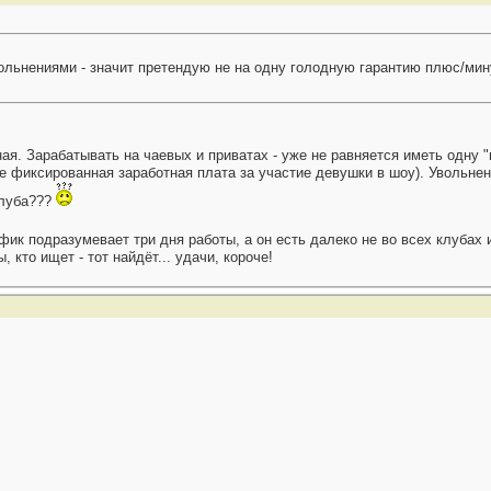
вольнениями - значит претендую не на одну голодную гарантию плюс/мину
. Зарабатывать на чаевых и приватах - уже не равняется иметь одну "г
е фиксированная заработная плата за участие девушки в шоу). Увольнени
клуба???
фик подразумевает три дня работы, а он есть далеко не во всех клубах
 кто ищет - тот найдёт... удачи, короче!