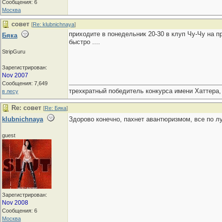
Сообщения: 6
Москва
совет
[
Re: klubnichnaya
]
приходите в понедельник 20-30 в клуп Чу-Чу на п
Бяка
быстро ....
StripGuru
Зарегистрирован:
Nov 2007
Сообщения: 7,649
трехкратный победитель конкурса имени Хаттера,
в лесу
Re: совет
[
Re: Бяка
]
klubnichnaya
Здорово конечно, пахнет авантюризмом, все по л
guest
Зарегистрирован:
Nov 2008
Сообщения: 6
Москва