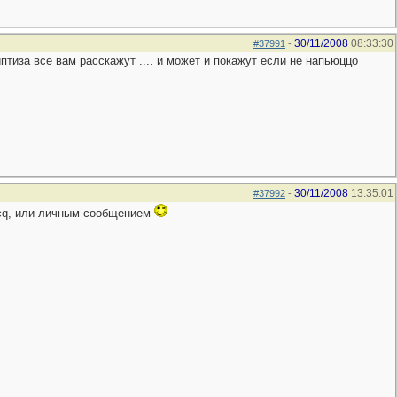
30/11/2008
08:33:30
#37991
-
птиза все вам расскажут .... и может и покажут если не напьюццо
30/11/2008
13:35:01
#37992
-
icq, или личным сообщением