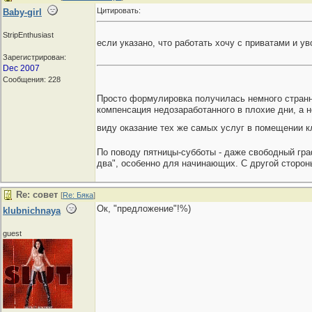
Цитировать:
Baby-girl
StripEnthusiast
если указано, что работать хочу с приватами и у
Зарегистрирован:
Dec 2007
Сообщения: 228
Просто формулировка получилась немного странная
компенсация недозаработанного в плохие дни, а н
виду оказание тех же самых услуг в помещении 
По поводу пятницы-субботы - даже свободный гра
два", особенно для начинающих. С другой стороны,
Re: совет
[
Re: Бяка
]
Ок, "предложение"!%)
klubnichnaya
guest