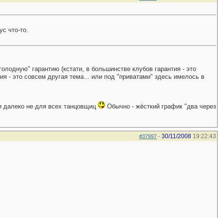
с что-то.
олодную" гарантию (кстати, в большинстве клубов гарантия - это
я - это совсем другая тема... или под "приватами" здесь имелось в
 и далеко не для всех танцовщиц
Обычно - жёсткий график "два через
30/11/2008
19:22:43
#37997
-