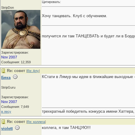
Цитировать:
StripDon
Хочу танцевать. Клуб с обучением.
получится ли там ТАНЦЕВАТЬ и будет ли в Борд
Зарегистрирован:
Nov 2007
Сообщения: 12,359
Re: совет
[
Re: Arty
]
КСтати в Лямур мы идем в ближайшие выходные - 
Бяка
StripGuru
Зарегистрирован:
Nov 2007
Сообщения: 7,649
трехкратный победитель конкурса имени Хаттера,
в лесу
Re: совет
[
Re: коллега
]
коллега, я там ТАНЦУЮ!!!
violett