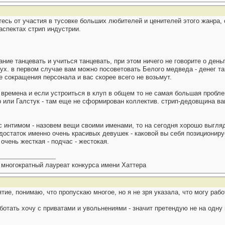
етесь от участия в тусовке больших любителей и ценителей этого жанр
спектах стрип индустрии.
ние танцевать и учиться танцевать, при этом ничего не говорите о деньг
лух. в первом случае вам можно посоветовать Белого медведа - денег та
е сокращения персонала и вас скорее всего не возьмут.
 времена и если устроиться в клуп в общем то не самая большая пробле
 или Галстук - там еще не сформирован коллектив. стрип-дедовщина ва
 с интимом - назовем вещи своими именами, то на сегодня хорошо выгля
недостаток именно очень красивых девушек - каковой вы себя позициониру
очень жесткая - подчас - жестокая.
 многократный лауреат конкурса имени Хаттера
ие, понимаю, что пропускаю многое, но я не зря указала, что могу работ
работать хочу с приватами и увольнениями - значит претендую не на одн