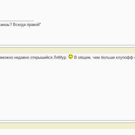
елаешь? Всегда правой"
возможно недавно открышийся ЛяМур.
В общем, чем больше клупофф об