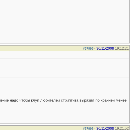
30/11/2008
19:12:21
#37995
-
шение надо чтобы клуп любителей стриптиза выразил по крайней менее
30/11/2008
19:21:52
#37996
-