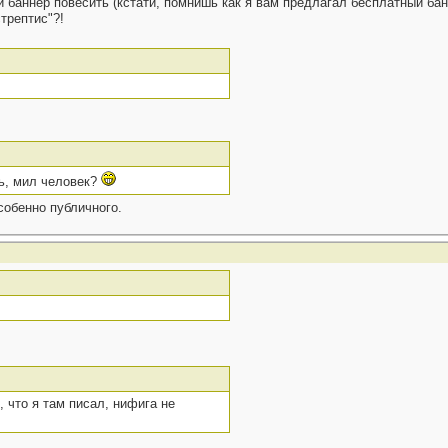
баннер повесить (кстати, помнишь как я вам предлагал бесплатный банн
трептис"?!
ль, мил человек?
собенно публичного.
о, что я там писал, нифига не