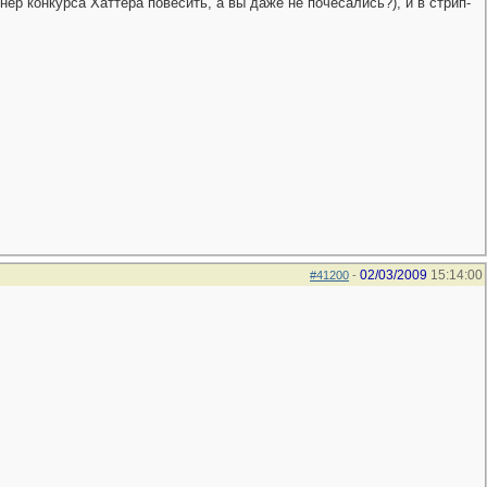
ер конкурса Хаттера повесить, а вы даже не почесались?), и в стрип-
02/03/2009
15:14:00
#41200
-