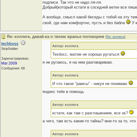
подписи. Так что не надо ля-ля.
Добрый(который кстати в соседней ветке все пише
А вообще, смысл какой беседы с тобой на эту тем
свой, где нам комфортно, пусть и без бабла
У к
Re: коллега, давай-ка о твоем вранье поговорим
[
Re: коллега
]
techboss
Автор: коллега
StripSoldier
Техбосс, матом не хорошо ругаться
Зарегистрирован:
я не ругаюсь, я на нем разговариваю.
Mar 2009
Сообщения: 68
Автор: коллега
И что такое "рамсы" - никуя не понимаю
яндекс тебе в помощь
Автор: коллега
кстати, как там с разглашением, все ок?
а чего, там есть какие-то тайны? мне-то за то, чт
Автор: коллега