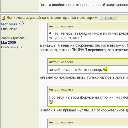
"ага. и вообще все это проплаченный жидо-масонс
Re: коллега, давай-ка о твоем вранье поговорим
[
Re: коллега
]
techboss
Автор: коллега
StripSoldier
А что, теперь, выкладка инфы из личек рук
стыдно/не стыдно?
Зарегистрирован:
Mar 2009
а знаешь, я ведь на стороннем ресурсе выложил б
Сообщения: 68
во вторых, это не ЛИЧНАЯ переписка, это перепи
Автор: коллега
низкий поклон тебе за помощь
незаметно поклонов. вижу только наглое вранье 
Автор: коллега
Про тебя на этом форуме ни строчки, ни сло
и чего? а как пришел - услышал оскорбительное 
Автор: коллега