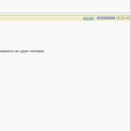
02/03/2009
15:22:42
#41203
-
зовался не один человек.