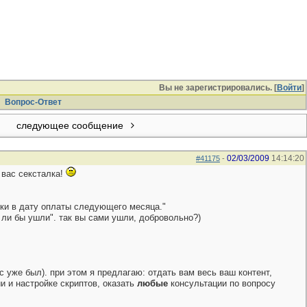
Вы не зарегистрировались. [
Войти
]
Вопрос-Ответ
следующее сообщение
02/03/2009
14:14:20
#41175
-
 вас сексталка!
ски в дату оплаты следующего месяца."
 ли бы ушли". так вы сами ушли, добровольно?)
с уже был). при этом я предлагаю: отдать вам весь ваш контент,
и и настройке скриптов, оказать
любые
консультации по вопросу