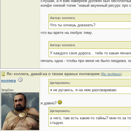
слушай, а я вам наверное должен был бесплатный 
конфе липкий топик "новый акуенный ресурс про с
Автор: коллега
Что ты хочешь доказать?
что вы врете на любую тему.
Автор: коллега
У каждого своя дорога... тебе то какая печа
печаль одна - чтобы про меня не было пиздежа. о
Re: коллега, давай-ка о твоем вранье поговорим
[
Re: techboss
]
коллега
Цитировать:
я не ругаюсь, я на нем разговариваю.
StripDon
и давно?
Цитировать:
а чего, там есть какие-то тайны? мне-то за т
стыдно.