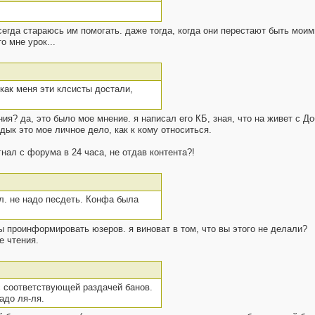
сегда стараюсь им помогать. даже тогда, когда они перестают быть моим
о мне урок...
как меня эти клсисты достали,
ения? да, это было мое мнение. я написал его КБ, зная, что на живет с Д
ык это мое личное дело, как к кому относиться.
нал с форума в 24 часа, не отдав контента?!
ал. не надо песдеть. Конфа была
бы проинформировать юзеров. я виноват в том, что вы этого не делали?
е чтения.
с соответствующей раздачей банов.
адо ля-ля.