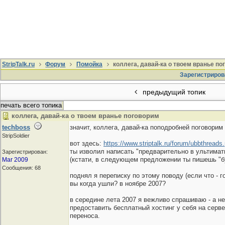
StripTalk.ru
Форум
Помойка
коллега, давай-ка о твоем вранье по
Зарегистриров
предыдущий топик
печать всего топика
коллега, давай-ка о твоем вранье поговорим
techboss
значит, коллега, давай-ка поподробней поговорим
StripSoldier
вот здесь:
https://www.striptalk.ru/forum/ubbthre
ты изволил написать "предварительно в ультимат
Зарегистрирован:
(кстати, в следующем предложении ты пишешь "бу
Mar 2009
Сообщения: 68
поднял я переписку по этому поводу (если что - г
вы когда ушли? в ноябре 2007?
в середине лета 2007 я вежливо спрашиваю - а не
предоставить бесплатный хостинг у себя на серве
переноса.