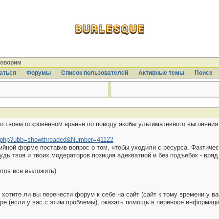
говорим
аться
Форумы
Список пользователей
Активные темы
Поиcк
 о твоем откровенном вранье по поводу якобы ультимативного выгоняния
ads.php?ubb=showthreaded&Number=41122
ийной форме поставив вопрос о том, чтобы уходили с ресурса. Фактиче
дь твоя и твоих модераторов позиция адекватной и без подъебок - вряд
отов все выложить)
 хотите ли вы перенести форум к себе на сайт (сайт к тому времени у ва
ре (если у вас с этим проблемы), оказать помощь в переносе информаци