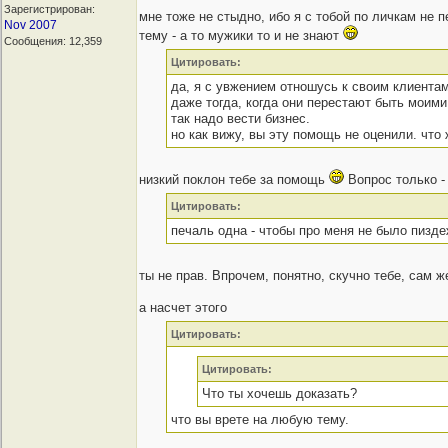
Зарегистрирован:
мне тоже не стыдно, ибо я с тобой по личкам не
Nov 2007
тему - а то мужики то и не знают
Сообщения: 12,359
Цитировать:
да, я с увжением отношусь к своим клиентам
даже тогда, когда они перестают быть моими
так надо вести бизнес.
но как вижу, вы эту помощь не оценили. что ж
низкий поклон тебе за помощь
Вопрос только -
Цитировать:
печаль одна - чтобы про меня не было пизде
ты не прав. Впрочем, понятно, скучно тебе, сам 
а насчет этого
Цитировать:
Цитировать:
Что ты хочешь доказать?
что вы врете на любую тему.