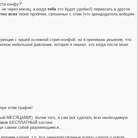
ести конфу?"
, не через месяц, а когда
тебе
это будет удобно!) переехать в другое
тно всех
твоих проблем, связанных с этим (что арендодатель вобщем-
уренции с нашей основной стрип-конфой. но я принимаю решение, что
енное небольшое давление, которое я оказал, это когда после моих
 при этом трафик!
яемый МЕСЯЦАМИ!). более того, я сам мог сделать всю необходимую
ставив БЕСПЛАТНЫЙ хостинг.
бще самим собой разумеющимся...
в режиме чтения. т.е. все заинтересованные юзеры узнали о новом