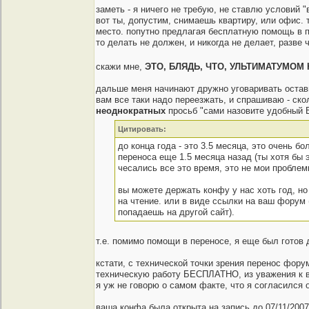
заметь - я ничего не требую, не ставлю условий 
вот ты, допустим, снимаешь квартиру, или офис. т
место. попутно предлагая бесплатную помощь в 
то делать не должен, и никогда не делает, разве ч
скажи мне,
ЭТО, БЛЯДЬ, ЧТО, УЛЬТИМАТУМОМ
дальше меня начинают дружно уговаривать остави
вам все таки надо переезжать, и спрашиваю - ско
неоднократных
просьб "сами назовите удобный ВА
Цитировать:
до конца года - это 3.5 месяца, это очень б
переноса еще 1.5 месяца назад (ты хотя бы э
чесались все это время, это не мои проблем
вы можете держать конфу у нас хоть год, но
на чтение. или в виде ссылки на ваш форум
попадаешь на другой сайт).
т.е. помимо помощи в переносе, я еще был готов
кстати, с технической точки зрения перенос фор
техническую работу БЕСПЛАТНО, из уважения к в
я уж не говорю о самом факте, что я согласился
ваша конфа была открыта на запись до 07/11/2007