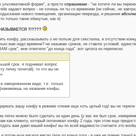
"в ультимативной форме", а просто
спрашиваю
- "не хотите ли вы перен
ебе задают вопрос - не хочешь ли ты со временем (не сейчас, не завтра
подыскании нового помещения, организации пеерезда, и решения
абсолю
то только такие ебанутые, как я)
 НАЗЫВАЕТСЯ ?!????
ть конфу, расскаызывать о ее пользе для сексталка, и отсутствии конк
лько вам надо времени? не называю сроков, не ставлю условий. единств
М срок", мне ответили "до конца года". вот цитата из переписки:
ольшой срок. я поднимал вопрос
ту личку почитай). то что вы не
ы.
 в замороженном виде, т.е. только
 (нажимаешь на название конфы,
 держать вашу конфу в режиме чтение еще хоть целый год! вы не теряли
ума легко можно было сделать за один день (у вас же был срок, измер
ам как клиенту, который оплачивал конфу 2 года. при этом еще предо
 отдать вам дамп вашей конфы! вы по всей видимости считаете это воо
 и потом еще висела месяц (или до конца года - я уже не помню точно) 