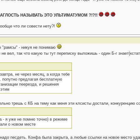
АГЛОСТЬ НАЗЫВАТЬ ЭТО УЛЬТИМАТУМОМ ?!?!!
вообще что ли совести нету?!
е "рамсы" - никуя не понимаю
не вел, так что какую ты тут переписку выложишь - один Б-г знает(кстат
завтра, не через месяц, а когда тебе
о. попутно предлагая бесплатную
анизации пеерезда, и решения
 этим
ельно трешь с КБ на тему как меня эти клсисты достали, конкуренцию с
а - я уже не помню точно) в режиме
нали о новом месте
не надо песдеть. Конфа была закрыта, а любые ссылки на новое место у