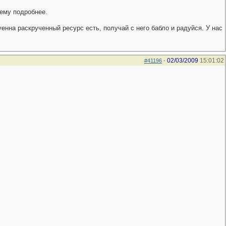
тему подробнее.
енна раскрученный ресурс есть, получай с него бабло и радуйся. У нас
02/03/2009
15:01:02
#41196
-