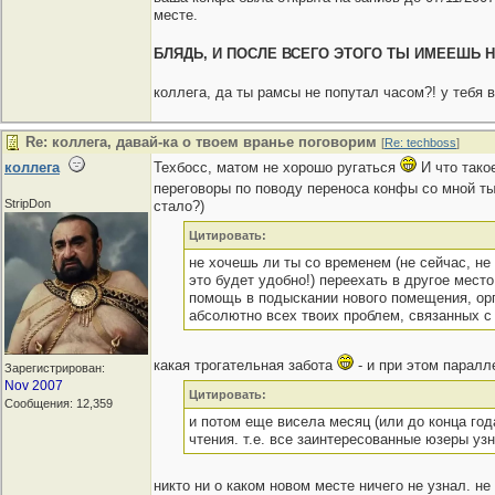
месте.
БЛЯДЬ, И ПОСЛЕ ВСЕГО ЭТОГО ТЫ ИМЕЕШЬ Н
коллега, да ты рамсы не попутал часом?! у тебя 
Re: коллега, давай-ка о твоем вранье поговорим
[
Re: techboss
]
коллега
Техбосс, матом не хорошо ругаться
И что тако
переговоры по поводу переноса конфы со мной ты 
StripDon
стало?)
Цитировать:
не хочешь ли ты со временем (не сейчас, не 
это будет удобно!) переехать в другое мест
помощь в подыскании нового помещения, орг
абсолютно всех твоих проблем, связанных с
какая трогательная забота
- и при этом паралл
Зарегистрирован:
Nov 2007
Цитировать:
Сообщения: 12,359
и потом еще висела месяц (или до конца год
чтения. т.е. все заинтересованные юзеры уз
никто ни о каком новом месте ничего не узнал. 