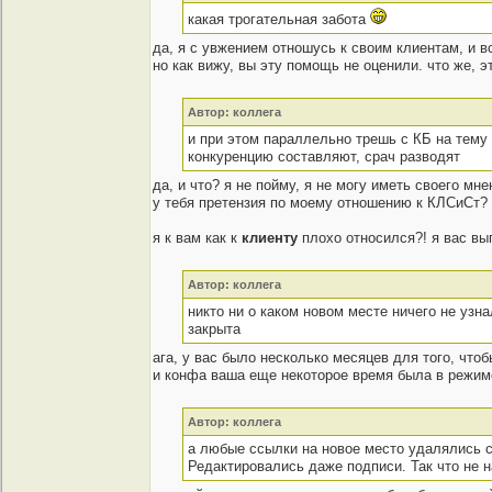
какая трогательная забота
да, я с увжением отношусь к своим клиентам, и в
но как вижу, вы эту помощь не оценили. что же, эт
Автор: коллега
и при этом параллельно трешь с КБ на тему 
конкуренцию составляют, срач разводят
да, и что? я не пойму, я не могу иметь своего мн
у тебя претензия по моему отношению к КЛСиСт? д
я к вам как к
клиенту
плохо относился?! я вас выг
Автор: коллега
никто ни о каком новом месте ничего не узн
закрыта
ага, у вас было несколько месяцев для того, что
и конфа ваша еще некоторое время была в режим
Автор: коллега
а любые ссылки на новое место удалялись 
Редактировались даже подписи. Так что не н