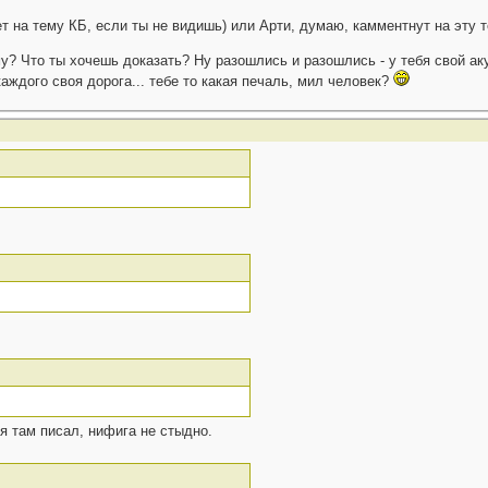
т на тему КБ, если ты не видишь) или Арти, думаю, камментнут на эту 
у? Что ты хочешь доказать? Ну разошлись и разошлись - у тебя свой аку
аждого своя дорога... тебе то какая печаль, мил человек?
о я там писал, нифига не стыдно.