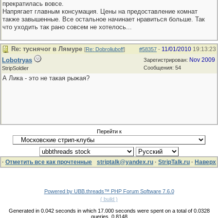
прекратилась вовсе.
Напрягает главным консумация. Цены на предоставление комнат
также завышенные. Все остальное начинает нравиться больше. Так
что уходить так рано совсем не хотелось...
Re: туснячог в Лямуре
11/01/2010
19:13:23
[
Re: Dobroliuboff
]
#58357
-
Lobotryas
Nov 2009
Зарегистрирован:
Сообщения: 54
StripSoldier
А Лика - это не такая рыжая?
Перейти к
·
Отметить все как прочтенные
striptalk@yandex.ru
·
StripTalk.ru
·
Наверх
Powered by UBB.threads™ PHP Forum Software 7.6.0
( build )
Generated in 0.042 seconds in which 17.000 seconds were spent on a total of 0.0328
queries. 0.8148