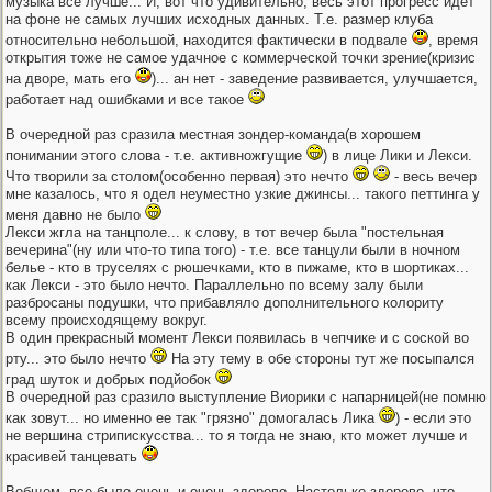
музыка все лучше... И, вот что удивительно, весь этот прогресс идет
на фоне не самых лучших исходных данных. Т.е. размер клуба
относительно небольшой, находится фактически в подвале
, время
открытия тоже не самое удачное с коммерческой точки зрение(кризис
на дворе, мать его
)... ан нет - заведение развивается, улучшается,
работает над ошибками и все такое
В очередной раз сразила местная зондер-команда(в хорошем
понимании этого слова - т.е. активножгущие
) в лице Лики и Лекси.
Что творили за столом(особенно первая) это нечто
- весь вечер
мне казалось, что я одел неуместно узкие джинсы... такого петтинга у
меня давно не было
Лекси жгла на танцполе... к слову, в тот вечер была "постельная
вечерина"(ну или что-то типа того) - т.е. все танцули были в ночном
белье - кто в труселях с рюшечками, кто в пижаме, кто в шортиках...
как Лекси - это было нечто. Параллельно по всему залу были
разбросаны подушки, что прибавляло дополнительного колориту
всему происходящему вокруг.
В один прекрасный момент Лекси появилась в чепчике и с соской во
рту... это было нечто
На эту тему в обе стороны тут же посыпался
град шуток и добрых подйобок
В очередной раз сразило выступление Виорики с напарницей(не помню
как зовут... но именно ее так "грязно" домогалась Лика
) - если это
не вершина стрипискусства... то я тогда не знаю, кто может лучше и
красивей танцевать
Вобщем, все было очень и очень здорово. Настолько здорово, что,