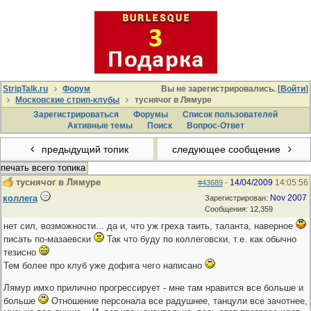
StripTalk.ru
Форум
Вы не зарегистрировались. [
Войти
]
Московские стрип-клубы
туснячог в Лямуре
Зарегистрироваться
Форумы
Список пользователей
Активные темы
Поиcк
Вопрос-Ответ
предыдущий топик
следующее сообщение
печать всего топика
туснячог в Лямуре
14/04/2009
14:05:56
#43689
-
коллега
Nov 2007
Зарегистрирован:
Сообщения: 12,359
нет сил, возможности... да и, что уж греха таить, таланта, наверное
писать по-мазаевски
Так что буду по коллеговски, т.е. как обычно
тезисно
Тем более про клуб уже дофига чего написано
Лямур имхо прилично прогрессирует - мне там нравится все больше и
больше
Отношение персонала все радушнее, танцули все зачотнее,