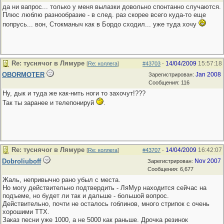
да ни вапрос... только у меня вылазки довольно спонтанно случаются.
Плюс люблю разнообразие - в след. раз скорее всего куда-то еще
попрусь... вон, Стокманыч как в Бордо сходил... уже туда хочу
Re: туснячог в Лямуре
14/04/2009
15:57:18
[
Re: коллега
]
#43703
-
OBORMOTER
Jan 2008
Зарегистрирован:
Сообщения: 116
Ну, дык и туда же как-нить ноги то захочут!???
Так ты заранее и телепонируй
.
Re: туснячог в Лямуре
14/04/2009
16:42:07
[
Re: коллега
]
#43707
-
Dobroliuboff
Nov 2007
Зарегистрирован:
Сообщения: 6,677
Жаль, непривычно рано убыл с места.
Но могу действительно подтвердить - ЛяМур находится сейчас на
подъеме, но будет ли так и дальше - большой вопрос.
Действительно, почти не осталось гоблинов, много стрипок с очень
хорошими ТТХ.
Заказ песни уже 1000, а не 5000 как раньше. Дрочка резинок