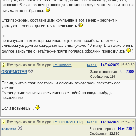
вопреки обычаю за вечер посещать не менее двух мест, мы в итоге так
никуда и не выбрались
Стрипвокерам, составившим компанию в тот вечер - респект и
уважуха... беспесды есть что вспомнить
ps
по минусам, над которыми имхо еще стоит поработать, отмечу
слишком уж долгое ожидание кальяна (около 40 минут), а также очень
долгое закрытие счета(также почти полчаса офсянки провозились
)
Re: туснячог в Лямуре
14/04/2009
15:50:50
[
Re: коллега
]
#43700
-
OBORMOTER
Jan 2008
Зарегистрирован:
Сообщения: 116
Пилин, читаю тваи восторги, и самому захотелось пасетить сеё
хнездо.
Охфицально записываюсь именно с тобой на какда-нибудь
посесчение.
Если возьмешь...
Re: туснячог в Лямуре
14/04/2009
15:54:06
[
Re: OBORMOTER
]
#43701
-
коллега
Nov 2007
Зарегистрирован:
Сообщения: 12,359