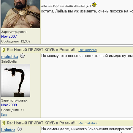
эка автор за всех хватанул
кстати, Лайма вы уж извините, очень похоже на 
Зарегистрирован:
Nov 2007
Сообщения: 12,359
Re: Новый ПРИВАТ КЛУБ в Рязани!!!
[
Re: коллега
]
По-моему, это попытка поднять свой имидж путем
malishka
StripSoldier
Зарегистрирован:
Nov 2009
Сообщения: 71
Киiв
Re: Новый ПРИВАТ КЛУБ в Рязани!!!
[
Re: malishka
]
На самом деле, никакого "очернения конкурентов
Lokator