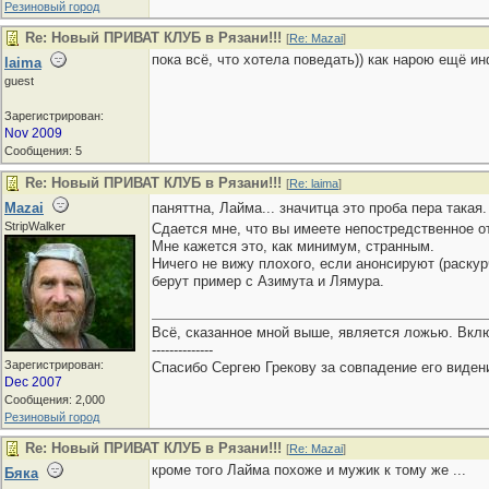
Резиновый город
Re: Новый ПРИВАТ КЛУБ в Рязани!!!
[
Re: Mazai
]
пока всё, что хотела поведать)) как нарою ещё и
laima
guest
Зарегистрирован:
Nov 2009
Сообщения: 5
Re: Новый ПРИВАТ КЛУБ в Рязани!!!
[
Re: laima
]
Mazai
паняттна, Лайма... значитца это проба пера такая
StripWalker
Сдается мне, что вы имеете непостредственное о
Мне кажется это, как минимум, странным.
Ничего не вижу плохого, если анонсируют (раскур
берут пример с Азимута и Лямура.
Всё, сказанное мной выше, является ложью. Вкл
--------------
Зарегистрирован:
Спасибо Сергею Грекову за совпадение его виден
Dec 2007
Сообщения: 2,000
Резиновый город
Re: Новый ПРИВАТ КЛУБ в Рязани!!!
[
Re: Mazai
]
кроме того Лайма похоже и мужик к тому же ...
Бяка