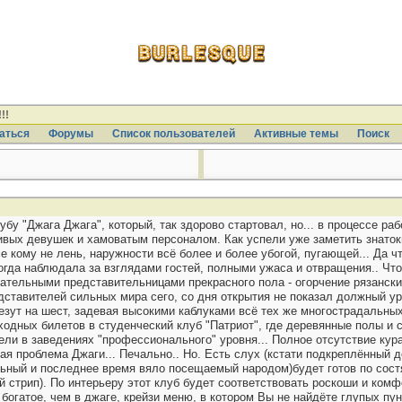
!!
аться
Форумы
Список пользователей
Активные темы
Поиcк
убу "Джага Джага", который, так здорово стартовал, но... в процессе р
вых девушек и хамоватым персоналом. Как успели уже заметить знатоки
е кому не лень, наружности всё более и более убогой, пугающей... Да ч
ногда наблюдала за взглядами гостей, полными ужаса и отвращения.. Что
ательными представительницами прекрасного пола - огорчение рязански
едставителей сильных мира сего, со дня открытия не показал должный уро
 на шест, задевая высокими каблуками всё тех же многострадальных с
входных билетов в студенческий клуб "Патриот", где деревянные полы 
и в заведениях "профессионального" уровня... Полное отсутствие кураж
ная проблема Джаги... Печально.. Но. Есть слух (кстати подкреплённый
льный и последнее время вяло посещаемый народом)будет готов по состя
ый стрип). По интерьеру этот клуб будет соответствовать роскоши и ком
огатое, чем в джаге, крейзи меню, в котором Вы не найдёте глупых пу