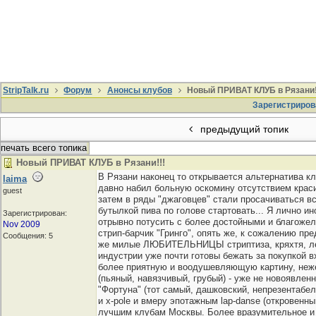
StripTalk.ru
Форум
Анонсы клубов
Новый ПРИВАТ КЛУБ в Рязани!
Зарегистриров
предыдущий топик
печать всего топика
Новый ПРИВАТ КЛУБ в Рязани!!!
В Рязани наконец то открывается альтернатива кл
laima
давно набил больную оскомину отсутствием краси
guest
затем в ряды "джаговцев" стали просачиваться вс
бутылкой пива по голове стартовать... Я лично и
Зарегистрирован:
отрывно потусить с более достойными и благожел
Nov 2009
стрип-барчик "Гринго", опять же, к сожалению пр
Сообщения: 5
же милые ЛЮБИТЕЛЬНИЦЫ стриптиза, кряхтя, лезут
индустрии уже почти готовы бежать за покупкой 
более приятную и воодушевляющую картину, нежел
(пьяный, навязчивый, грубый) - уже не новоявлен
"Фортуна" (тот самый, дашковский, непрезентабе
и x-pole и вмеру эпотажным lap-danse (откровенн
лучшим клубам Москвы. Более вразумительное и б