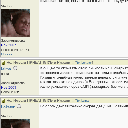
описывает автор, воплотятся в жизнь, то я буду оч
StripDon
Зарегистрирован:
Nov 2007
Сообщения: 12,131
Москва
Re: Новый ПРИВАТ КЛУБ в Рязани!!!
[
Re: Lokator
]
В общем то скрывать свою личность или "очернять
laima
не прослеживается, описываются только слабые ил
guest
Рязани что-нибудь качественное передался и мне)
так как далеко не одинока)) Все данные относите
Зарегистрирован:
равно услышите через СМИ (пиарщиков без меня хва
Nov 2009
Сообщения: 5
Re: Новый ПРИВАТ КЛУБ в Рязани!!!
[
Re: laima
]
По слогу действительно скорее девушка. Главный 
Lokator
StripDon