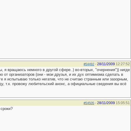
28/11/2009
12:27:52
#54492
-
, я вращаюсь немного в другой сфере..) во-вторых, "очернения")) нигде
 от организаторов (они - мои друзья, и их дух оптимизма сделать в
аге я испытываю только негатив, что не считаю странным или зазорным,
уду, т.к. провожу любительский анонс, а официальные сведения вы всё
28/11/2009
15:05:51
#54505
-
 сроки?