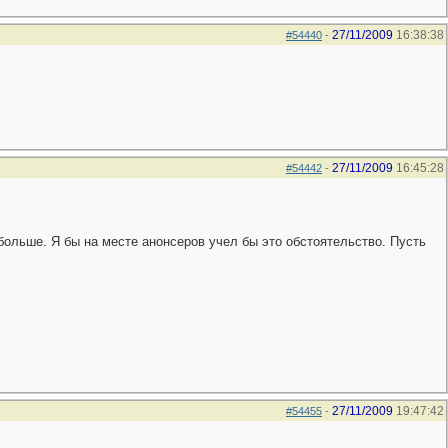
27/11/2009
16:38:38
#54440
-
27/11/2009
16:45:28
#54442
-
 больше. Я бы на месте анонсеров учел бы это обстоятельство. Пусть
27/11/2009
19:47:42
#54455
-