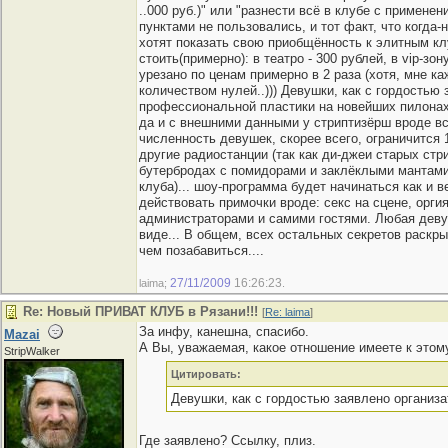
..000 руб.)" или "разнести всё в клубе с примене
пунктами не пользовались, и тот факт, что когд
хотят показать свою приобщённость к элитным кл
стоить(примерно): в театро - 300 рублей, в vip-зо
урезано по ценам примерно в 2 раза (хотя, мне к
количеством нулей..))) Девушки, как с гордостью
профессиональной пластики на новейших пилонах 
да и с внешними данными у стриптизёрш вроде вс
численность девушек, скорее всего, ограничится
другие радиостанции (так как ди-джеи старых ст
бутербродах с помидорами и заклёклыми мантами,
клуба)... шоу-программа будет начинаться как и ве
действовать примочки вроде: секс на сцене, оргия
администраторами и самими гостями. Любая деву
виде... В общем, всех остальных секретов раскр
чем позабавиться....
27/11/2009
16:26:23
laima;
.
Re: Новый ПРИВАТ КЛУБ в Рязани!!!
[
Re: laima
]
За инфу, канешна, спасибо.
Mazai
А Вы, уважаемая, какое отношение имеете к этом
StripWalker
Цитировать:
Девушки, как с гордостью заявлено организа
Где заявлено? Ссылку, плиз.