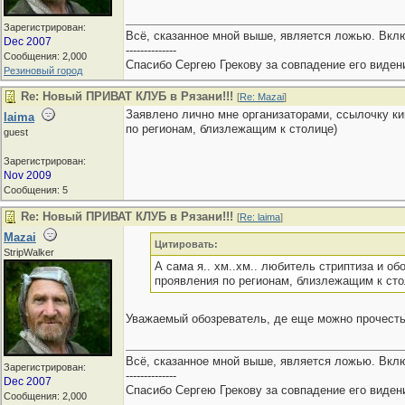
Зарегистрирован:
Всё, сказанное мной выше, является ложью. Вкл
Dec 2007
--------------
Сообщения: 2,000
Спасибо Сергею Грекову за совпадение его виден
Резиновый город
Re: Новый ПРИВАТ КЛУБ в Рязани!!!
[
Re: Mazai
]
Заявлено лично мне организаторами, ссылочку кин
laima
по регионам, близлежащим к столице)
guest
Зарегистрирован:
Nov 2009
Сообщения: 5
Re: Новый ПРИВАТ КЛУБ в Рязани!!!
[
Re: laima
]
Mazai
Цитировать:
StripWalker
А сама я.. хм..хм.. любитель стриптиза и об
проявления по регионам, близлежащим к сто
Уважаемый обозреватель, де еще можно прочесть
Всё, сказанное мной выше, является ложью. Вкл
Зарегистрирован:
--------------
Dec 2007
Спасибо Сергею Грекову за совпадение его виден
Сообщения: 2,000