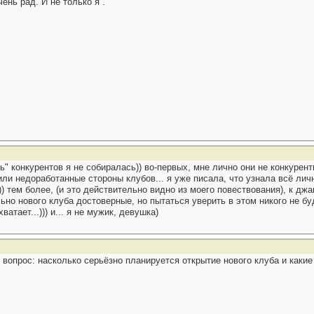
ень рад. И не только я .
" конкурентов я не собиралась)) во-первых, мне лично они не конкуренты
и недоработанные стороны клубов... я уже писала, что узнала всё лично
) тем более, (и это действительно видно из моего повествования), к дж
льно нового клуба достоверные, но пытаться уверить в этом никого не б
тает...))) и... я не мужик, девушка)
вопрос: насколько серьёзно планируется открытие нового клуба и какие