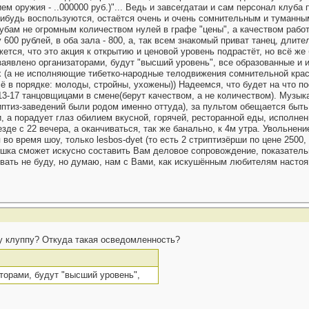
нием оружия - ..000000 руб.)"... Ведь и завсегдатаи и сам персонал клуб
а-нибудь воспользуются, остаётся очень и очень сомнительным и туманн
убам не огромным количеством нулей в графе "цены", а качеством рабо
ну 600 рублей, в оба зала - 800, а, так всем знакомый приват танец, длит
ажется, что это акция к открытию и ценовой уровень подрастёт, но всё 
 заявлено организаторами, будут "высший уровень", все образованные и
(а не исполняющие тибетко-народные телодвижения сомнительной красоты 
ё в порядке: молоды, стройны, ухожены)) Надеемся, что будет на что по
 13-17 танцовщицами в смене(берут качеством, а не количеством). Музы
риптиз-заведений были родом именно оттуда), за пультом обещается быт
 а порадует глаз обилием вкусной, горячей, ресторанной еды, исполнен
зде с 22 вечера, а оканчиваться, так же банально, к 4м утра. Увольнение
 во время шоу, только lesbos-dyet (то есть 2 стриптизёрши по цене 2500,
шка сможет искусно составить Вам деловое сопровождение, показательн
ывать не буду, но думаю, нам с Вами, как искушённым любителям настоя
у клуппу? Откуда такая осведомленность?
торами, будут "высший уровень",