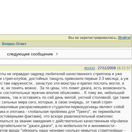
Вы не зарегистрировались. [
Войти
]
Вопрос-Ответ
следующее сообщение
27/11/2009
16:21:57
#54433
-
аботы не оправдал надежд любителей качественного стриптиза и уже
 стрип-клубов, достойных танцуль привозили первые 2-3 месяца, а уж
то там наружности.. зачастую эти монстры и крепко послать могли, и
 ж, их понять можно.. За те цены, что ломит джага, есть возможность
х состоятельных мужчин вполне объяснимо... К тому же, небольшой
вень, так и оставаясь по сей день милой, уютной столовкой, где такие
ильных мира сего, которые, в свою очередь, от такой стрип-
и смазливые раскрасневшиеся студентки-первокурсницы являют собой
а и эпотажа - глобальная проблема для "Гринго", их переизбыток
 достоверными фактами), что вскоре развлекательный комплекс
заться за звание заведения с действительно качественным stip-danse
фортабельности "джаги джаги", а по мобильности и анонимности -
нктов вроде "облизать нашу незнамо сколько немытую стриптизёршу -