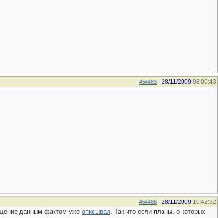
28/11/2009
08:00:43
#54483
-
28/11/2009
10:42:32
#54488
-
змущение данным фактом уже
описывал
. Так что если планы, о которых