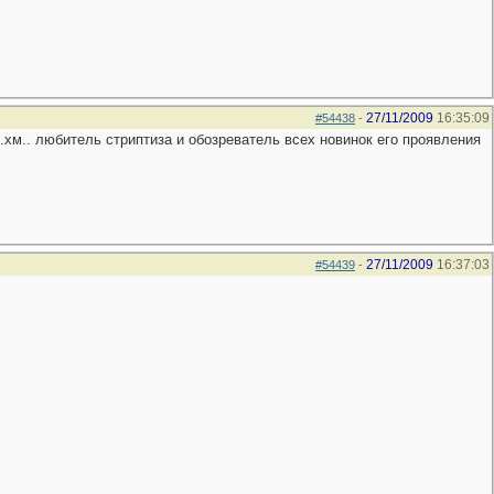
27/11/2009
16:35:09
#54438
-
..хм.. любитель стриптиза и обозреватель всех новинок его проявления
27/11/2009
16:37:03
#54439
-