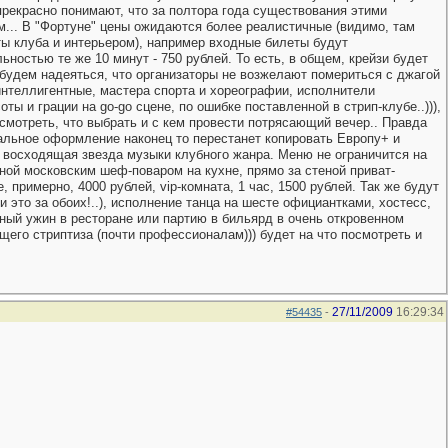
а прекрасно понимают, что за полтора года существования этими
ым... В "Фортуне" цены ожидаются более реалистичные (видимо, там
ты клуба и интерьером), например входные билеты будут
ельностью те же 10 минут - 750 рублей. То есть, в общем, крейзи будет
же будем надеяться, что организаторы не возжелают помериться с джагой
 интеллигентные, мастера спорта и хореографии, исполнители
и грации на go-go сцене, по ошибке поставленной в стрип-клубе..))),
смотреть, что выбрать и с кем провести потрясающий вечер.. Правда
кальное оформление наконец то перестанет копировать Европу+ и
ь восходящая звезда музыки клубного жанра. Меню не ограничится на
ной московским шеф-поваром на кухне, прямо за стеной приват-
, примерно, 4000 рублей, vip-комната, 1 час, 1500 рублей. Так же будут
 и это за обоих!..), исполнение танца на шесте официантками, хостесс,
ый ужин в ресторане или партию в бильярд в очень откровенном
щего стриптиза (почти профессионалам))) будет на что посмотреть и
27/11/2009
16:29:34
#54435
-