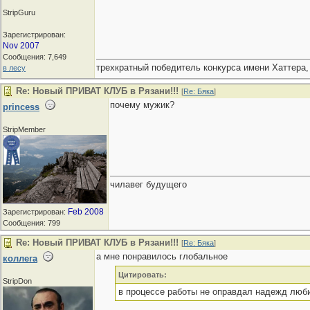
StripGuru
Зарегистрирован:
Nov 2007
Сообщения: 7,649
трехкратный победитель конкурса имени Хаттера,
в лесу
Re: Новый ПРИВАТ КЛУБ в Рязани!!!
[
Re: Бяка
]
почему мужик?
princess
StripMember
чилавег будущего
Feb 2008
Зарегистрирован:
Сообщения: 799
Re: Новый ПРИВАТ КЛУБ в Рязани!!!
[
Re: Бяка
]
а мне понравилось глобальное
коллега
Цитировать:
StripDon
в процессе работы не оправдал надежд люби