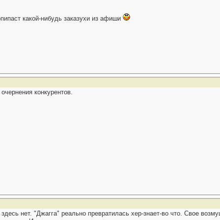
копипаст какой-нибудь заказухи из афиши
 очернения конкурентов.
" здесь нет. "Джагга" реально превратилась хер-знает-во что. Свое во