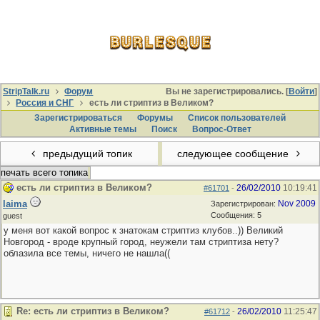
StripTalk.ru
Форум
Вы не зарегистрировались. [
Войти
]
Россия и СНГ
есть ли стриптиз в Великом?
Зарегистрироваться
Форумы
Список пользователей
Активные темы
Поиcк
Вопрос-Ответ
предыдущий топик
следующее сообщение
печать всего топика
есть ли стриптиз в Великом?
26/02/2010
10:19:41
#61701
-
laima
Nov 2009
Зарегистрирован:
Сообщения: 5
guest
у меня вот какой вопрос к знатокам стриптиз клубов..)) Великий
Новгород - вроде крупный город, неужели там стриптиза нету?
облазила все темы, ничего не нашла((
Re: есть ли стриптиз в Великом?
26/02/2010
11:25:47
#61712
-