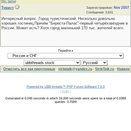
[
Re: laima
]
Турист
Nov 2007
Зарегистрирован:
Сообщения: 3,631
Интересный вопрос. Город туристический. Несколько довольно
хороших гостиниц.Причём "Береста-Палас"-первый четырёхзвёздник в
России..Может есть? Хотя город маленький 170 тыс. жителей всего.
Перейти к
·
Отметить все как прочтенные
striptalk@yandex.ru
·
StripTalk.ru
·
Наверх
Powered by UBB.threads™ PHP Forum Software 7.6.0
( build )
Generated in 0.046 seconds in which 16.000 seconds were spent on a total of 0.0389
queries. 0.7689