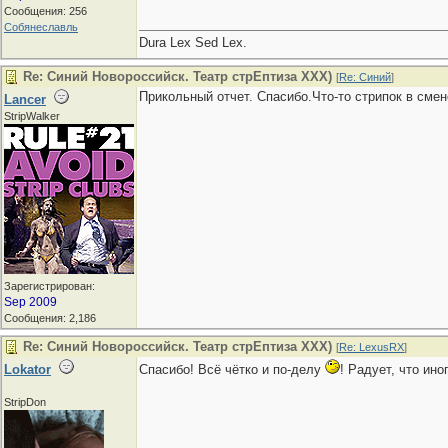
Сообщения: 256
Собянеславль
Dura Lex Sed Lex.
Re: Синий Новороссийск. Театр стрЕптиза ХХХ)
[
Re: Синий
]
Прикольный отчет. Спасибо.Что-то стрипок в сме
Lancer
StripWalker
Зарегистрирован:
Sep 2009
Сообщения: 2,186
Re: Синий Новороссийск. Театр стрЕптиза ХХХ)
[
Re: LexusRX
]
Lokator
Спасибо! Всё чётко и по-делу
! Радует, что ин
StripDon