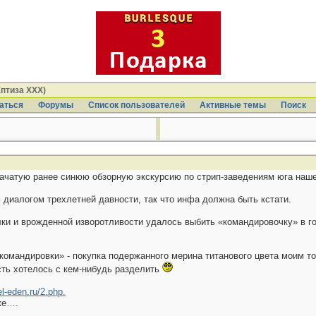
птиза ХХХ)
аться
Форумы
Список пользователей
Активные темы
Поиcк
 начатую ранее синюю обзорную экскурсию по стрип-заведениям юга наш
 диалогом трехлетней давности, так что инфа должна быть кстати.
лки и врожденной изворотливости удалось выбить «командировочку» в гор
«командировки» - покупка подержанного мерина титанового цвета моим 
ость хотелось с кем-нибудь разделить
el-eden.ru/2.php.
же….