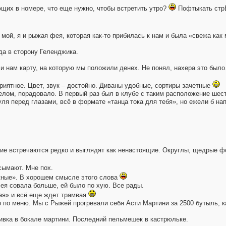
щих в номере, что еще нужно, чтобы встретить утро?
Пофтыкать стрЕ
ой, я и рыжая фея, которая как-то прибилась к нам и была «свежа как 
да в сторону Геленджика.
 нам карту, на которую мы положили денех. Не понял, нахера это был
приятное. Цвет, звук – достойно. Диваны удобные, сортиры зачетные
лом, порадовало. В первый раз был в клубе с таким расположение шеста
уля перед глазами, всё в формате «танца тока для тебя», но ежели б н
такие встречаются редко и выглядят как ненастоящие. Округлы, щедрые 
сымают. Мне пох.
жные». В хорошем смысле этого слова
фея совала больше, ей было по хую. Все рады.
акая» и всё еще ждет трамвая
 по меню. Мы с Рыжей прогревали себя Асти Мартини за 2500 бутыль, к
ливка в бокале мартини. Последний пельмешек в кастрюльке.