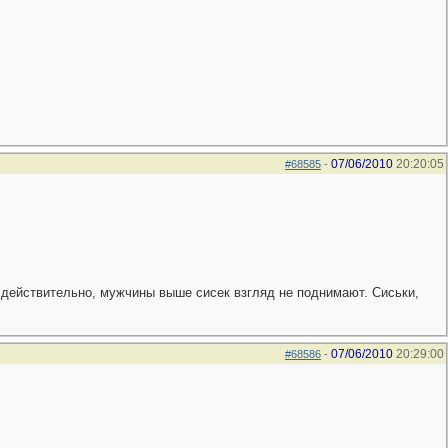
07/06/2010
20:20:05
#68585
-
о, действительно, мужчины выше сисек взгляд не поднимают. Сиськи,
07/06/2010
20:29:00
#68586
-