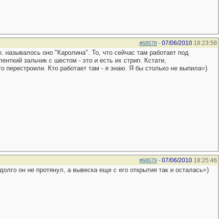
07/06/2010
18:23:58
#68578
-
ы. называлось оно "Каролина". То, что сейчас там работает под
енткий зальчик с шестом - это и есть их стрип. Кстати,
о перестроили. Кто работает там - я знаю. Я бы столько не выпила=)
07/06/2010
18:25:46
#68579
-
долго он не протянул, а вывеска еще с его открытия так и осталась=)