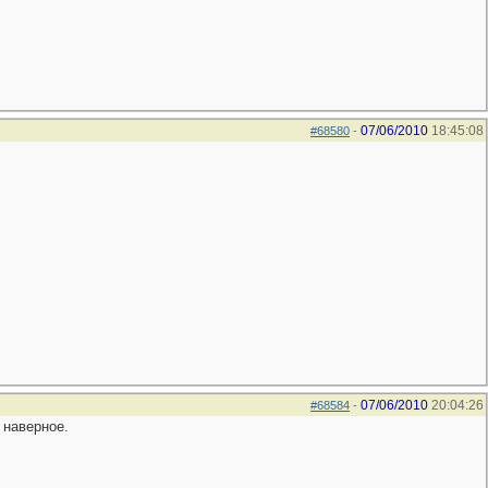
07/06/2010
18:45:08
#68580
-
07/06/2010
20:04:26
#68584
-
 наверное.