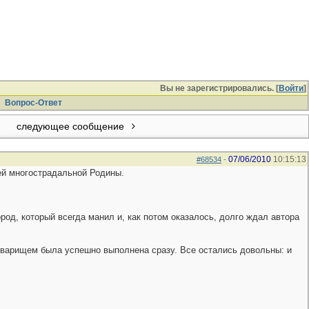
Вы не зарегистрировались. [
Войти
]
Вопрос-Ответ
следующее сообщение
07/06/2010
10:15:13
#68534
-
ей многострадальной Родины.
од, который всегда манил и, как потом оказалось, долго ждал автора
товарищем была успешно выполнена сразу. Все остались довольны: и