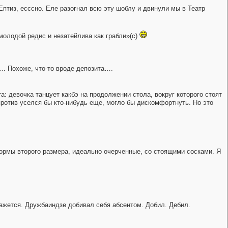
птиз, есссно. Еле разогнал всю эту шоблу и двинули мы в Театр
молодой редис и незатейлива как грабли»(с)
о… Похоже, что-то вроде депозита….
: девочка танцует какбэ на продолжении стола, вокруг которого стоят
апротив уселся бы кто-нибудь еще, могло бы дискомфортнуть. Но это
формы второго размера, идеально очерченные, со стоящими сосками. Я
ажется. Дружбаиндзе добивал себя абсентом. Добил. Дебил.