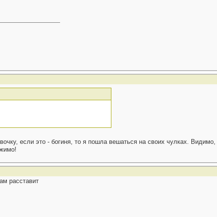
девочку, если это - богиня, то я пошла вешаться на своих чулках. Видим
яжимо!
там расставит