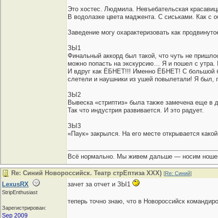
Это хостес. Людмила. Невъебательская красавица
В водолазке цвета маджента. С сиськами. Как с о
Заведение могу охарактеризовать как продвинуто
ЗЫ1
Финальный аккорд был такой, что чуть не пришло
можно попасть на экскурсию… Я и пошел с утра. П
И вдруг как ЁБНЕТ!!! Именно ЁБНЕТ! С большой б
слетели и наушники из ушей повылетали! Я был, 
ЗЫ2
Вывеска «стриптиз» была также замечена еще в дв
Так что индустрия развивается. И это радует.
ЗЫ3
«Паук» закрылся. На его месте открывается како
Всё нормально. Мы живем дальше — носим ношен
Re: Синий Новороссийск. Театр стрЕптиза ХХХ)
[
Re: Синий
]
LexusRX
зачет за отчет и ЗЫ1
StripEnthusiast
теперь точно знаю, что в Новороссийск командиро
Зарегистрирован:
Sep 2009