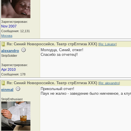
Зарегистрирован:
Nov 2007
Сообщения: 12,131
Москва
Re: Синий Новороссийск. Театр стрЕптиза ХХХ)
[
Re: Lokator
]
Молодца, Синий, отжег!
alexandro
Спасибо за отчетец!!
StripSoldier
Зарегистрирован:
Apr 2010
Сообщения: 178
Re: Синий Новороссийск. Театр стрЕптиза ХХХ)
[
Re: alexandro
]
Прикольный отчет!
einmal
Паук не жалко - заведение было никчемное, а клуб
StripEnthusiast