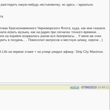
разглядеть какую-нибудь нестыковочку, но здесь – идеально.
та.
лгман Краснознаменного Черноморского Флота, куда, как мне сказали
чала играть музыка, как на радио при сигналах точного времени….
 или на корабле взорвались разом все боеприпасы… У меня аж очки
уярить в полдень…. Повеселил матросов и местную шпану, короче…)
Life на первом этаже + на улице увидел афишу: Strip City Maximus.
07/06/2010
10:49:11
#68538
-