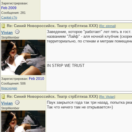
Зарегистрирован:
Feb 2009
Сообщения: 281
Capital c?o
Re: Синий Новороссийск. Театр стрЕптиза ХХХ)
[
Re: einmal
]
Заведение, которое "работает" лет пять в гост
Vivian
названием "Лайф" - аля ночной клубчик (скорее
StripMember
территориально, по стенам и метрам помещения
IN STRIP WE TRUST
Feb 2010
Зарегистрирован:
Сообщения: 506
Краснодар
Re: Синий Новороссийск. Театр стрЕптиза ХХХ)
[
Re: Vivian
]
Паук закрылся года так три назад, попытка ре
Vivian
Так что ничего там не открывается=)
StripMember