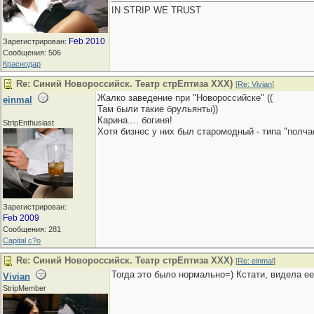
IN STRIP WE TRUST
Feb 2010
Зарегистрирован:
Сообщения: 506
Краснодар
Re: Синий Новороссийск. Театр стрЕптиза ХХХ)
[
Re: Vivian
]
Жалко заведение при "Новороссийске" ((
einmal
Там были такие брульянты))
Карина.... богиня!
StripEnthusiast
Хотя бизнес у них был старомодный - типа "полча
Зарегистрирован:
Feb 2009
Сообщения: 281
Capital c?o
Re: Синий Новороссийск. Театр стрЕптиза ХХХ)
[
Re: einmal
]
Тогда это было нормально=) Кстати, видела ее 
Vivian
StripMember