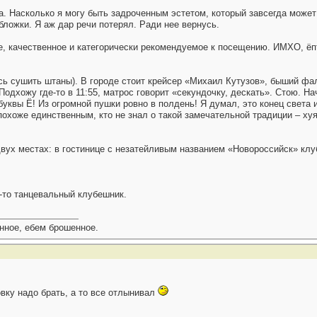
. Насколько я могу быть задроченным эстетом, который завсегда может 
бложки. Я аж дар речи потерял. Ради нее вернусь.
е, качественное и категорически рекомендуемое к посещению. ИМХО, ёп
сь сушить штаны). В городе стоит крейсер «Михаил Кутузов», быший фа
одхожу где-то в 11:55, матрос говорит «секундочку, дескать». Стою. На
уквы Ё! Из огромной пушки ровно в полдень! Я думал, это конец света
похоже единственным, кто не знал о такой замечательной традиции – х
ух местах: в гостинице с незатейливым названием «Новороссийск» клуб 
й-то танцевальный клубешник.
ное, ебем брошенное.
вку надо брать, а то все отлынивал