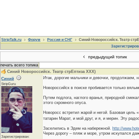
StripTalk.ru
Форум
Россия и СНГ
Синий Новороссийск. Театр стрЕ
Зарегистриров
предыдущий топик
печать всего топика
Синий Новороссийск. Театр стрЕптиза ХХХ)
Итак, дорогие мальчики и девочки, продолжаем,
Синий
StripGuru
Новороссийск в поиске пробивается только вялым
Путем подлога, наглого вранья, природной смека
этого скромного опуса.
Новоросс встретил жарой и негой. Базовая цель 
татарин Марат, и мой друг, и я, и мерин. Эту рад
Заселились в Эдем на набережной.
http://www.hot
Через дорогу – пляж и море, утром искупался да
Зарегистрирован: