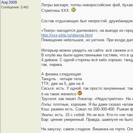
Aug 2009
Литры вискаря, толпы новороссийских фей, бухаю
Сообщения: 3,462
Стриптиза ХХХ.
Состав отдыхающих был непростой: дружбанидзе м
«Театр» находится далековато, на выезде из горо
http://xxx-strip.ru/glavnai.html
Помещение небольшое, но уютное. При входе дали
Интерьер можно увидеть на сайте: всё свежее и 
В клубе мы были единственными гостями, что в це
4 дивана. С одной стороны всё кабэ хорошо: танц
так, лирика.
А физика следующая:
Танцуль : четыре тела
ТТХ: две на 5, две на 4.
Сисьге: есть. У одной, так просто зачуменные: 
б на таких женилсо
Труселя: как пишет Локатор: «Недостриптиз». На 
Лэпы: плотные, хорошие. Я бы даже сказал «вла
Кэш: размен есть. Совал по 200-300-400. Рыжая 
Увалы: есть. 15 с собой. Но не все. Кто-то «не т
Бар: ценник умеренный. Правда, шампуня не было
На закуску: самое сладкое. Вишенка на торте. О