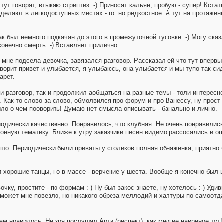
 тут говорят, втыкаю стриптиз :-) Приносят кальян, пробую - супер! Кст
 делают в легкодоступных местах - го..но редкостное. А тут на протяжен
как был немного подкачан до этого в промежуточной тусовке :-) Могу ска
конечно смерть :-) Вставляет прилично.
 мне подсела девочка, завязался разговор. Рассказал ей что тут впервы
ворит привет и улыбается, я улыбаюсь, она улыбается и мы тупо так сиди
арет.
ли разговор, так и продолжил аобщаться на разные темы - толи интересно
Как-то слово за слово, обмолвился про форум и про Ванессу, ну прост т
ыло о чем пооворить! Думаю нет смысла описывать - банально и лично.
одически качественно. Понравилось, что клубная. Не очень понравились 
онную тематику. Ближе к утру заказчики песен видимо рассосались и о
ошо. Периодически были приваты у столиков полная обнаженка, приятно б
хорошие танцы, но в массе - верчение у шеста. Вообще я конечно был
чку, простите - по формам :-) Ну был закос знаете, ну хотелось :-) Удив
может мне повезло, но никакого обреза меллодий и халтуры по самоотдач
м нравилось. Не зря послушал Арти (респект), как многие навреное тут!