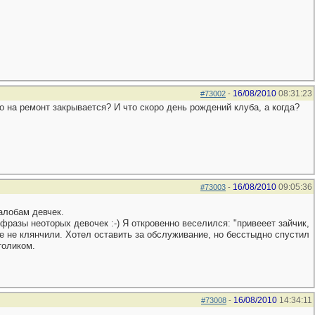
16/08/2010
08:31:23
#73002
-
ро на ремонт закрывается? И что скоро день рождений клуба, а когда?
16/08/2010
09:05:36
#73003
-
жалобам девчек.
 фразы неоторых девочек :-) Я откровенно веселился: "привееет зайчик,
е не клянчили. Хотел оставить за обслуживание, но бесстыдно спустил
толиком.
16/08/2010
14:34:11
#73008
-