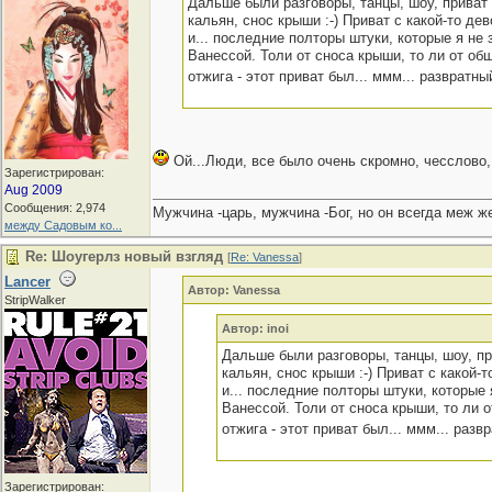
Дальше были разговоры, танцы, шоу, приват с
кальян, снос крыши :-) Приват с какой-то д
и... последние полторы штуки, которые я не
Ванессой. Толи от сноса крыши, то ли от об
отжига - этот приват был... ммм... развратн
Ой...Люди, все было очень скромно, чесслово,
Зарегистрирован:
Aug 2009
Сообщения: 2,974
Мужчина -царь, мужчина -Бог, но он всегда меж же
между Садовым ко...
Re: Шоугерлз новый взгляд
[
Re: Vanessa
]
Lancer
Автор: Vanessa
StripWalker
Автор: inoi
Дальше были разговоры, танцы, шоу, при
кальян, снос крыши :-) Приват с какой
и... последние полторы штуки, которые
Ванессой. Толи от сноса крыши, то ли 
отжига - этот приват был... ммм... раз
Зарегистрирован: