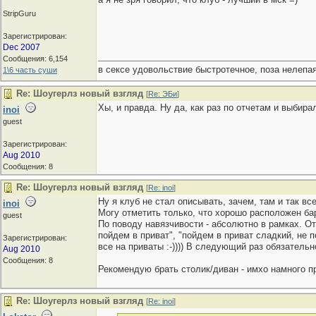
StripGuru
Зарегистрирован:
Dec 2007
Сообщения: 6,154
в сексе удовольствие быстротечное, поза нелепая
1\6 часть суши
Re: Шоугерлз новый взгляд
[
Re: ЭБи
]
Хы, и правда. Ну да, как раз по отчетам и выбира
inoi
guest
Зарегистрирован:
Aug 2010
Сообщения: 8
Re: Шоугерлз новый взгляд
[
Re: inoi
]
Ну я клуб не стал описывать, зачем, там и так все
inoi
Могу отметить только, что хорошо расположен бар
guest
По поводу навязчивости - абсолютно в рамках. Отк
пойдем в приват", "пойдем в приват сладкий, не
Зарегистрирован:
все на приваты :-)))) В следующий раз обязатель
Aug 2010
Сообщения: 8
Рекомендую брать столик/диван - имхо намного при
Re: Шоугерлз новый взгляд
[
Re: inoi
]