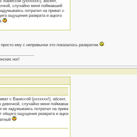
 Ванессой (ухххххх!), абсент,
евочкой, случайно меня поймавшей
 задумываясь потратил на приват с
щего ощущения разврата и ацкого
ый
 просто ему с непривычки это показалось развратом
нских ног!
ват с Ванессой (ухххххх!), абсент,
-то девочкой, случайно меня поймавшей
 я не задумываясь потратил на приват с
от общего ощущения разврата и ацкого
вратный