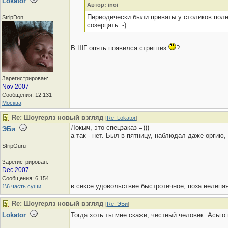
Lokator
Автор: inoi
Периодически были приваты у столиков полн
StripDon
созерцать :-)
В ШГ опять появился стриптиз
?
Зарегистрирован:
Nov 2007
Сообщения: 12,131
Москва
Re: Шоугерлз новый взгляд
[
Re: Lokator
]
Локыч, это спецзаказ =)))
ЭБи
а так - нет. Был в пятницу, наблюдал даже оргию, 
StripGuru
Зарегистрирован:
Dec 2007
Сообщения: 6,154
в сексе удовольствие быстротечное, поза нелепая
1\6 часть суши
Re: Шоугерлз новый взгляд
[
Re: ЭБи
]
Lokator
Тогда хоть ты мне скажи, честный человек: Асьг