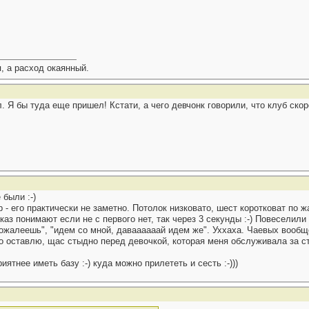
, а расход окаянный.
л. Я бы туда еще пришел! Кстати, а чего девчонк говорили, что клуб ско
 были :-)
 - его практически не заметно. Потолок низковато, шест коротковат по 
аз понимают если не с первого нет, так через 3 секунды :-) Повеселили
 пожалеешь", "идем со мной, даваааааай идем же". Уххаха. Чаевых вообщ
но оставлю, щас стыдно перед девочкой, которая меня обслуживала за с
ятнее иметь базу :-) куда можно прилететь и сесть :-)))