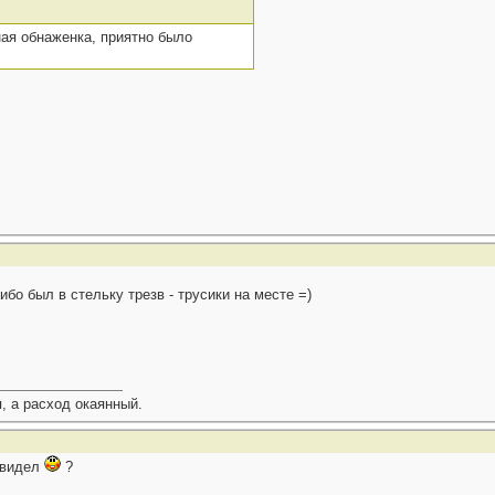
ая обнаженка, приятно было
ибо был в стельку трезв - трусики на месте =)
, а расход окаянный.
о видел
?