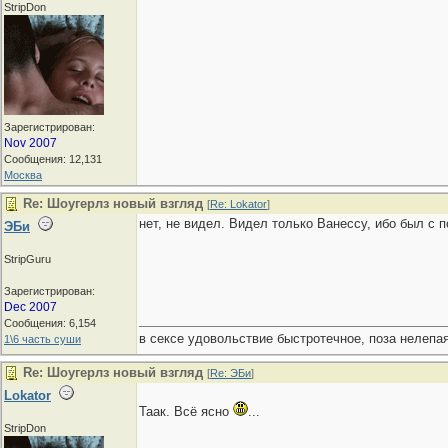
StripDon
Зарегистрирован:
Nov 2007
Сообщения: 12,131
Москва
Re: Шоугерлз новый взгляд
[
Re: Lokator
]
нет, не видел. Видел только Ванессу, ибо был с п
ЭБи
StripGuru
Зарегистрирован:
Dec 2007
Сообщения: 6,154
в сексе удовольствие быстротечное, поза нелепая
1\6 часть суши
Re: Шоугерлз новый взгляд
[
Re: ЭБи
]
Lokator
Таак. Всё ясно
...
StripDon