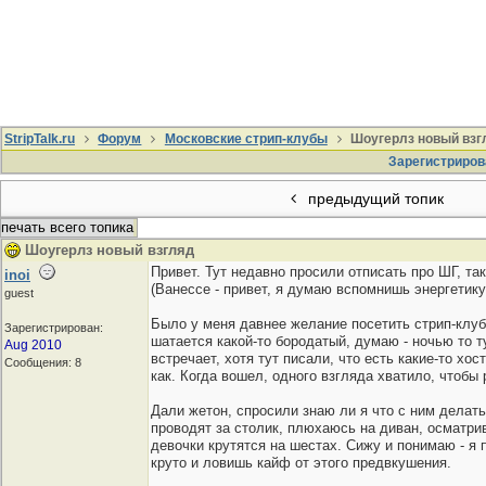
StripTalk.ru
Форум
Московские стрип-клубы
Шоугерлз новый взг
Зарегистриров
предыдущий топик
печать всего топика
Шоугерлз новый взгляд
Привет. Тут недавно просили отписать про ШГ, так
inoi
(Ванессе - привет, я думаю вспомнишь энергетику
guest
Было у меня давнее желание посетить стрип-клуб,
Зарегистрирован:
шатается какой-то бородатый, думаю - ночью то ту
Aug 2010
встречает, хотя тут писали, что есть какие-то х
Сообщения: 8
как. Когда вошел, одного взгляда хватило, чтобы р
Дали жетон, спросили знаю ли я что с ним делать
проводят за столик, плюхаюсь на диван, осматрив
девочки крутятся на шестах. Сижу и понимаю - я 
круто и ловишь кайф от этого предвкушения.