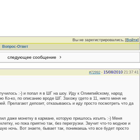
Вы не зарегистрировались. [
Войти
]
Вопрос-Ответ
следующее сообщение
15/08/2010
21:37:41
#72992
-
лучилось :-) и попал я в ШГ на шоу. Иду к Олимпийскому, народ
рю Ко-ко, по описанию вроде ШГ. Захожу гдето в 11, никто меня не
ней. Прелагают депозит, отказываюсь и иду просто посмотреть что да
лил даже монетку в кармане, которую пришлось изъять :-) Меня
етку, но пока приятно так, без перегрузки. Звучит что-то модное и
ую ночь. Вот знаете, бывает так, понимаешь что все будет просто