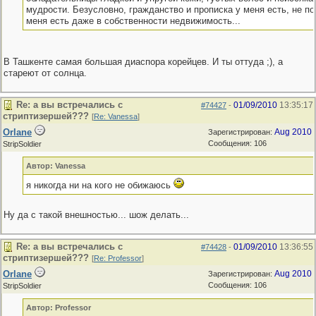
мудрости. Безусловно, гражданство и прописка у меня есть, не по
меня есть даже в собственности недвижимость...
В Ташкенте самая большая диаспора корейцев. И ты оттуда ;), а
стареют от солнца.
Re: а вы встречались с
01/09/2010
13:35:17
#74427
-
стриптизершей???
[
Re: Vanessa
]
Orlane
Aug 2010
Зарегистрирован:
Сообщения: 106
StripSoldier
Автор: Vanessa
я никогда ни на кого не обижаюсь
Ну да с такой внешностью... шож делать...
Re: а вы встречались с
01/09/2010
13:36:55
#74428
-
стриптизершей???
[
Re: Professor
]
Orlane
Aug 2010
Зарегистрирован:
Сообщения: 106
StripSoldier
Автор: Professor