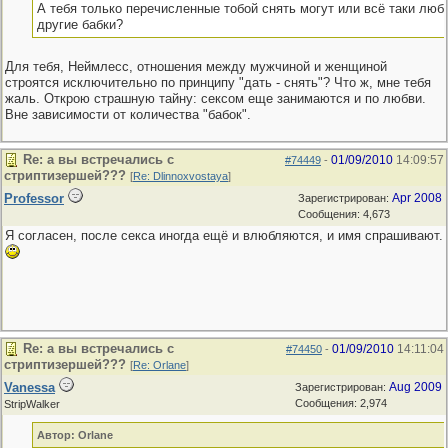
А тебя только перечисленные тобой снять могут или всё таки любо
другие бабки?
Для тебя, Неймлесс, отношения между мужчиной и женщиной
строятся исключительно по принципу "дать - снять"? Что ж, мне тебя
жаль. Открою страшную тайну: сексом еще занимаются и по любви.
Вне зависимости от количества "бабок".
Re: а вы встречались с
01/09/2010
14:09:57
#74449
-
стриптизершей???
[
Re: Dlinnoxvostaya
]
Professor
Apr 2008
Зарегистрирован:
Сообщения: 4,673
Я согласен, после секса иногда ещё и влюбляются, и имя спрашивают.
Re: а вы встречались с
01/09/2010
14:11:04
#74450
-
стриптизершей???
[
Re: Orlane
]
Vanessa
Aug 2009
Зарегистрирован:
Сообщения: 2,974
StripWalker
Автор: Orlane