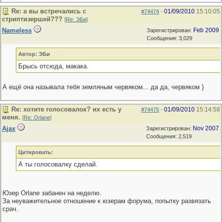
Re: а вы встречались с
01/09/2010
15:10:05
#74474
-
стриптизершей???
[
Re: ЭБи
]
Nameless
Feb 2009
Зарегистрирован:
Сообщения: 3,029
Автор: ЭБи
Брысь отсюда, макака.
А ещё она называла тебя земляным червяком... да да, червяком )
Re: хотите голосовалок? их есть у
01/09/2010
15:14:58
#74475
-
меня.
[
Re: Orlane
]
Ajax
Nov 2007
Зарегистрирован:
Сообщения: 2,519
Цитировать:
А ты голосовалку сделай.
Юзер Orlane забанен на неделю.
За неуважительное отношение к юзерам форума, попытку развязать
срач.