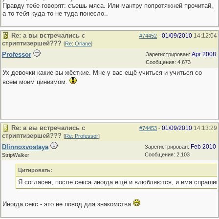
Правду тебе говорят: съешь мяса. Или мантру попротяжней прочитай,
а то тебя куда-то не туда понесло..
Re: а вы встречались с
01/09/2010
14:12:04
#74452
-
стриптизершей???
[
Re: Orlane
]
Professor
Apr 2008
Зарегистрирован:
Сообщения: 4,673
Ух девочки какие вы жёсткие. Мне у вас ещё учиться и учиться со
всем моим цинизмом.
Re: а вы встречались с
01/09/2010
14:13:29
#74453
-
стриптизершей???
[
Re: Professor
]
Dlinnoxvostaya
Feb 2010
Зарегистрирован:
Сообщения: 2,103
StripWalker
Цитировать:
Я согласен, после секса иногда ещё и влюбляются, и имя спрашив
Иногда секс - это не повод для знакомства