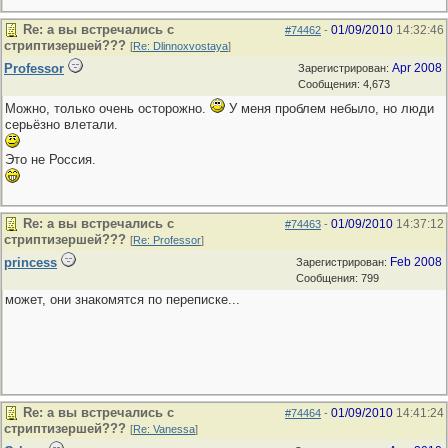
Re: а вы встречались с
01/09/2010
14:32:46
#74462
-
стриптизершей???
[
Re: Dlinnoxvostaya
]
Professor
Apr 2008
Зарегистрирован:
Сообщения: 4,673
Можно, только очень осторожно.
У меня проблем небыло, но люди
серьёзно влетали.
Это не Россия.
Re: а вы встречались с
01/09/2010
14:37:12
#74463
-
стриптизершей???
[
Re: Professor
]
princess
Feb 2008
Зарегистрирован:
Сообщения: 799
может, они знакомятся по переписке...
Re: а вы встречались с
01/09/2010
14:41:24
#74464
-
стриптизершей???
[
Re: Vanessa
]