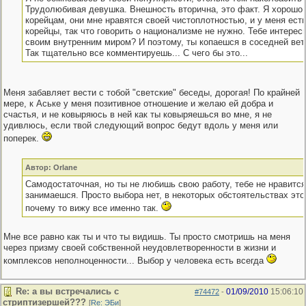
Трудолюбивая девушка. Внешность вторична, это факт. Я хорошо 
корейцам, они мне нравятся своей чистоплотностью, и у меня ест
корейцы, так что говорить о национализме не нужно. Тебе интерес
своим внутренним миром? И поэтому, ты копаешся в соседней вет
Так тщательно все комментируешь... С чего бы это...
Меня забавляет вести с тобой "светские" беседы, дорогая! По крайней
мере, к Аське у меня позитивное отношение и желаю ей добра и
счастья, и не ковыряюсь в ней как ты ковыряешься во мне, я не
удивлюсь, если твой следующий вопрос бедут вдоль у меня или
поперек.
Автор: Orlane
Самодостаточная, но ты не любишь свою работу, тебе не нравится
занимаешся. Просто выбора нет, в некоторых обстоятельствах это
почему то вижу все именно так.
Мне все равно как ты и что ты видишь. Ты просто смотришь на меня
через призму своей собственной неудовлетворенности в жизни и
комплексов неполноценности... Выбор у человека есть всегда
Re: а вы встречались с
01/09/2010
15:06:10
#74472
-
стриптизершей???
[
Re: ЭБи
]