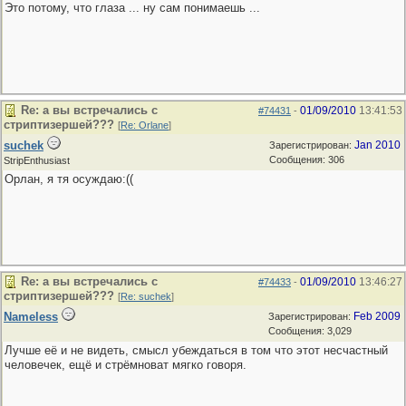
Это потому, что глаза ... ну сам понимаешь ...
Re: а вы встречались с
01/09/2010
13:41:53
#74431
-
стриптизершей???
[
Re: Orlane
]
suchek
Jan 2010
Зарегистрирован:
Сообщения: 306
StripEnthusiast
Орлан, я тя осуждаю:((
Re: а вы встречались с
01/09/2010
13:46:27
#74433
-
стриптизершей???
[
Re: suchek
]
Nameless
Feb 2009
Зарегистрирован:
Сообщения: 3,029
Лучше её и не видеть, смысл убеждаться в том что этот несчастный
человечек, ещё и стрёмноват мягко говоря.