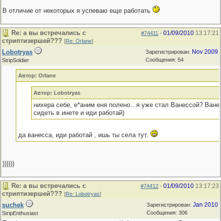
В отличие от некоторых я успеваю еще работать
Re: а вы встречались с
01/09/2010
13:17:21
#74411
-
стриптизершей???
[
Re: Orlane
]
Lobotryas
Nov 2009
Зарегистрирован:
Сообщения: 54
StripSoldier
Автор: Orlane
Автор: Lobotryas
нихера себе, е*аним еня полено...я уже стал Ванессой? Ванес
сидеть в инете и иди работай)
да ванесса, иди работай , ишь ты села тут.
))))))
Re: а вы встречались с
01/09/2010
13:17:23
#74412
-
стриптизершей???
[
Re: Lobotryas
]
suchek
Jan 2010
Зарегистрирован:
Сообщения: 306
StripEnthusiast