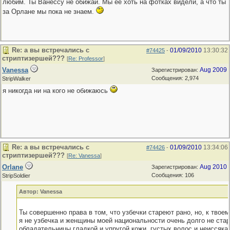
любим. Ты Ванессу не обижай. Мы её хоть на фотках видели, а что ты
за Орлане мы пока не знаем.
Re: а вы встречались с
01/09/2010
13:30:32
#74425
-
стриптизершей???
[
Re: Professor
]
Vanessa
Aug 2009
Зарегистрирован:
Сообщения: 2,974
StripWalker
я никогда ни на кого не обижаюсь
Re: а вы встречались с
01/09/2010
13:34:06
#74426
-
стриптизершей???
[
Re: Vanessa
]
Orlane
Aug 2010
Зарегистрирован:
Сообщения: 106
StripSoldier
Автор: Vanessa
Ты совершенно права в том, что узбечки стареют рано, но, к твое
я не узбечка и женщины моей национальности очень долго не стар
обладательницы гладкой и упругой кожи, густых волос и неиссяка