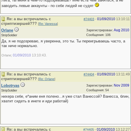
Лига, ты меня в чем-то подозреваешь? Мне есть чем заняться, а не
заводить левые аккаунты - по себе людей не судят
Re: а вы встречались с
01/09/2010
13:10:11
#74403
-
стриптизершей???
[
Re: Vanessa
]
Orlane
Aug 2010
Зарегистрирован:
Сообщения: 106
StripSoldier
Да, я не подозреваю, я уверенна, это ты. Ты переигрываешь часто, а
так ниче нормально.
01/09/2010
13:10:43
Orlane;
.
Re: а вы встречались с
01/09/2010
13:11:49
#74404
-
стриптизершей???
[
Re: Orlane
]
Lobotryas
Nov 2009
Зарегистрирован:
Сообщения: 54
StripSoldier
нихера себе, е*аним еня полено...я уже стал Ванессой? Ванесса, блин,
хватит сидеть в инете и иди работай)
Re: а вы встречались с
01/09/2010
13:12:27
#74405
-