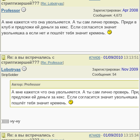
стриптизершей???
[
Re: Lobotryas
]
Professor
Apr 2008
Зарегистрирован:
Сообщения: 4,673
А мне кажется что она увольняется. А ты сам лично проверь. Приди в
клуб и предложи ей деньги за кекс. Если согласится значит
увольняшка а если нет и пошлёт тебя значит кремень.
Re: а вы встречались с
01/09/2010
13:13:51
#74406
-
стриптизершей???
[
Re: Professor
]
Lobotryas
Nov 2009
Зарегистрирован:
Сообщения: 54
StripSoldier
Автор: Professor
А мне кажется что она увольняется. А ты сам лично проверь. Прид
предложи ей деньги за кекс. Если согласится значит увольняшка а
пошлёт тебя значит кремень.
)))))) ну-ну
Re: а вы встречались с
01/09/2010
13:15:34
#74409
-