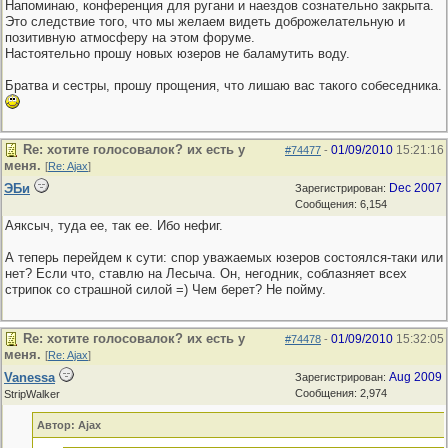
Напоминаю, конференция для ругани и наездов сознательно закрыта.
Это следствие того, что мы желаем видеть доброжелательную и
позитивную атмосферу на этом форуме.
Настоятельно прошу новых юзеров не баламутить воду.
Братва и сестры, прошу прощения, что лишаю вас такого собеседника.
Re: хотите голосовалок? их есть у
01/09/2010
15:21:16
#74477
-
меня.
[
Re: Ajax
]
ЭБи
Dec 2007
Зарегистрирован:
Сообщения: 6,154
Аяксыч, туда ее, так ее. Ибо нефиг.
А теперь перейдем к сути: спор уважаемых юзеров состоялся-таки или
нет? Если что, ставлю на Лесыча. Он, негодник, соблазняет всех
стрипок со страшной силой =) Чем берет? Не пойму.
Re: хотите голосовалок? их есть у
01/09/2010
15:32:05
#74478
-
меня.
[
Re: Ajax
]
Vanessa
Aug 2009
Зарегистрирован:
Сообщения: 2,974
StripWalker
Автор: Ajax