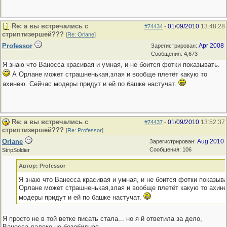
Re: а вы встречались с
01/09/2010
13:48:28
#74434
-
стриптизершей???
[
Re: Orlane
]
Professor
Apr 2008
Зарегистрирован:
Сообщения: 4,673
Я знаю что Ванесса красивая и умная, и не боится фотки показывать.
А Орлане может страшненькая,злая и вообще плетёт какую то
ахинею. Сейчас модеры придут и ей по башке настучат.
Re: а вы встречались с
01/09/2010
13:52:37
#74437
-
стриптизершей???
[
Re: Professor
]
Orlane
Aug 2010
Зарегистрирован:
Сообщения: 106
StripSoldier
Автор: Professor
Я знаю что Ванесса красивая и умная, и не боится фотки показыв
Орлане может страшненькая,злая и вообще плетёт какую то ахин
модеры придут и ей по башке настучат.
Я просто не в той ветке писать стала... но я й ответила за дело,
Ванесса далеко не безобидная.