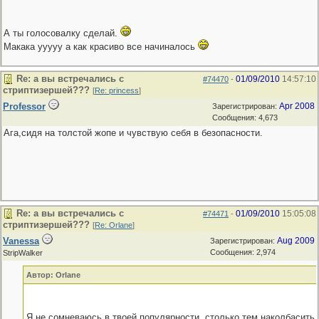
А ты голосовалку сделай.
Макака ууууу а как красиво все начиналось
Re: а вы встречались с
01/09/2010
14:57:10
#74470
-
стриптизершей???
[
Re: princess
]
Professor
Apr 2008
Зарегистрирован:
Сообщения: 4,673
Ага,сидя на толстой жопе и чувствую себя в безопасности.
Re: а вы встречались с
01/09/2010
15:05:08
#74471
-
стриптизершей???
[
Re: Orlane
]
Vanessa
Aug 2009
Зарегистрирован:
Сообщения: 2,974
StripWalker
Автор: Orlane
Я не сомневаюсь в твоей популярности, столько тем наколбасить