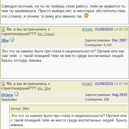
Самодостаточная, но ты не любишь свою работу, тебе не нравится то,
чем ты занимаешся. Просто выбора нет, в некоторых обстоятельствах
это сложно, я почему то вижу все именно так.
Re: а вы встречались с
01/09/2010
14:45:10
#74466
-
стриптизершей???
[
Re: Orlane
]
ЭБи
Dec 2007
Зарегистрирован:
Сообщения: 6,154
Это что за намеки были про глаза и национальности? Орлане или как
там тебя - с такой позицией тебе не место среди воспитанных людей.
Брысь отсюда, макака.
Re: а вы встречались с
01/09/2010
14:47:36
#74467
-
стриптизершей???
[
Re: ЭБи
]
Orlane
Aug 2010
Зарегистрирован:
Сообщения: 106
StripSoldier
Автор: ЭБи
Это что за намеки были про глаза и национальности? Орлане или к
с такой позицией тебе не место среди воспитанных людей. Брысь
макака.