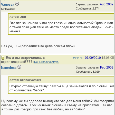
Vanessa
Aug 2009
Зарегистрирован:
Сообщения: 2,974
StripWalker
Автор: ЭБи
Это что за намеки были про глаза и национальности? Орлане или к
с такой позицией тебе не место среди воспитанных людей. Брысь
макака.
Раз уж, ЭБи разозлился-то дела совсем плохи...
Re: а вы встречались с
01/09/2010
15:08:05
#74473
-
стриптизершей???
[
Re: Dlinnoxvostaya
]
Nameless
Feb 2009
Зарегистрирован:
Сообщения: 3,029
Автор: Dlinnoxvostaya
Открою страшную тайну: сексом еще занимаются и по любви. Вне
от количества "бабок".
Ну почему же ты сделала вывод что это для меня тайна? Мы говорили
совсем о другом, я уж ну никак любовь к съёму не приплетал. Так что
я то как раз говорю про секс без любви, но за "бабки".