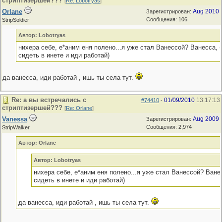
стриптизершей???
[
Re: Lobotryas
]
Orlane
Aug 2010
Зарегистрирован:
Сообщения: 106
StripSoldier
Автор: Lobotryas
нихера себе, е*аним еня полено...я уже стал Ванессой? Ванесса, б
сидеть в инете и иди работай)
да ванесса, иди работай , ишь ты села тут.
Re: а вы встречались с
01/09/2010
13:17:13
#74410
-
стриптизершей???
[
Re: Orlane
]
Vanessa
Aug 2009
Зарегистрирован:
Сообщения: 2,974
StripWalker
Автор: Orlane
Автор: Lobotryas
нихера себе, е*аним еня полено...я уже стал Ванессой? Ванес
сидеть в инете и иди работай)
да ванесса, иди работай , ишь ты села тут.