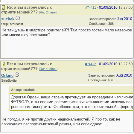
Re: а вы встречались с
01/09/2010
13:27:05
#74421
-
стриптизершей???
[
Re: Orlane
]
suchek
Jan 2010
Зарегистрирован:
Сообщения: 306
StripEnthusiast
Не танцуешь в квартире родителей?! Там просто гостей мало наверное
или маски-шоу постоянно?
Re: а вы встречались с
01/09/2010
13:27:59
#74422
-
стриптизершей???
[
Re: suchek
]
Orlane
Aug 2010
Зарегистрирован:
Сообщения: 106
StripSoldier
Автор: suchek
Дорогая Орлан, наша страна претендует на проведение чемпионат
ФУТБОЛУ, а ты своими рассисткими высказываниями можешь все 
россиянам, испортить. Особенно тем, кто в строительной сфере тру
Не погоди, я не против других национальностей. Я про то, как не
соблюдают паспортно-визовый режим, или соблюдают.