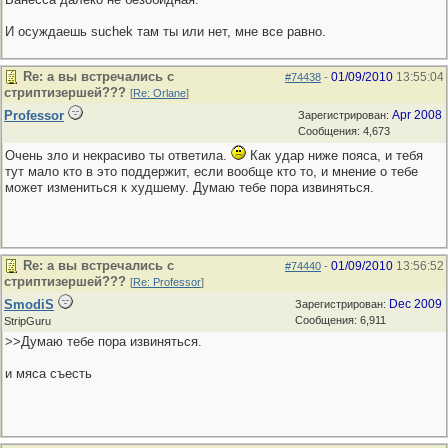
И осуждаешь suchek там ты или нет, мне все равно.
Re: а вы встречались с
01/09/2010
13:55:04
#74438
-
стриптизершей???
[
Re: Orlane
]
Professor
Apr 2008
Зарегистрирован:
Сообщения: 4,673
Очень зло и некрасиво ты ответила.
Как удар ниже пояса, и тебя
тут мало кто в это поддержит, если вообще кто то, и мнение о тебе
может измениться к худшему. Думаю тебе пора извиняться.
Re: а вы встречались с
01/09/2010
13:56:52
#74440
-
стриптизершей???
[
Re: Professor
]
SmodiS
Dec 2009
Зарегистрирован:
Сообщения: 6,911
StripGuru
>>Думаю тебе пора извиняться.
и мяса съесть