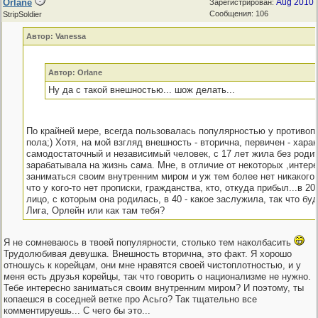
Orlane
Aug 2010
Зарегистрирован:
Сообщения: 106
StripSoldier
Автор: Vanessa
Автор: Orlane
Ну да с такой внешностью... шож делать...
По крайней мере, всегда пользовалась популярностью у противоп
пола;) Хотя, на мой взгляд внешность - вторична, первичен - харак
самодостаточный и независимый человек, с 17 лет жила без роди
зарабатывала на жизнь сама. Мне, в отличие от некоторых ,интер
заниматься своим внутренним миром и уж тем более нет никакого 
что у кого-то нет прописки, гражданства, кто, откуда прибыл...в 2
лицо, с которым она родилась, в 40 - какое заслужила, так что бу
Лига, Орлейн или как там тебя?
Я не сомневаюсь в твоей популярности, столько тем наколбасить
Трудолюбивая девушка. Внешность вторична, это факт. Я хорошо
отношусь к корейцам, они мне нравятся своей чистоплотностью, и у
меня есть друзья корейцы, так что говорить о национализме не нужно.
Тебе интересно заниматься своим внутренним миром? И поэтому, ты
копаешся в соседней ветке про Асьго? Так тщательно все
комментируешь... С чего бы это...