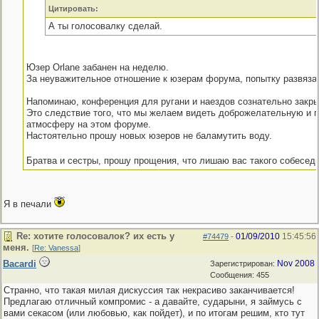
Цитировать:
А ты голосовалку сделай.
Юзер Orlane забанен на неделю.
За неуважительное отношение к юзерам форума, попытку развязат
Напоминаю, конференция для ругани и наездов сознательно закры
Это следствие того, что мы желаем видеть доброжелательную и 
атмосферу на этом форуме.
Настоятельно прошу новых юзеров не баламутить воду.
Братва и сестры, прошу прощения, что лишаю вас такого собесед
Я в печали
Re: хотите голосовалок? их есть у
01/09/2010
15:45:56
#74479
-
меня.
[
Re: Vanessa
]
Bacardi
Nov 2008
Зарегистрирован:
Сообщения: 455
Странно, что такая милая дискуссия так некрасиво заканчивается!
Предлагаю отличный компромис - а давайте, сударыни, я займусь с
вами секасом (или любовью, как пойдет), и по итогам решим, кто тут