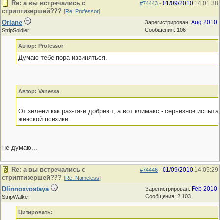
Re: а вы встречались с
01/09/2010
14:01:38
#74443
-
стриптизершей???
[
Re: Professor
]
Orlane
Aug 2010
Зарегистрирован:
Сообщения: 106
StripSoldier
Автор: Professor
Думаю тебе пора извиняться.
Автор: Vanessa
От зелени как раз-таки добреют, а вот климакс - серьезное испыта
женской психики
не думаю...
Re: а вы встречались с
01/09/2010
14:05:29
#74446
-
стриптизершей???
[
Re: Nameless
]
Dlinnoxvostaya
Feb 2010
Зарегистрирован:
Сообщения: 2,103
StripWalker
Цитировать: