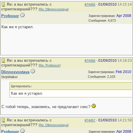
Re: а вы встречались с
01/09/2010
14:15:14
#74455
-
стриптизершей???
[
Re: Dlinnoxvostaya
]
Professor
Apr 2008
Зарегистрирован:
Сообщения: 4,673
Как же я устарел.
Re: а вы встречались с
01/09/2010
14:18:23
#74456
-
стриптизершей???
[
Re: Professor
]
Dlinnoxvostaya
Feb 2010
Зарегистрирован:
Сообщения: 2,103
StripWalker
Цитировать:
Как же я устарел.
С тобой теперь, знакомясь, не предлагают секс?
Re: а вы встречались с
01/09/2010
14:21:59
#74457
-
стриптизершей???
[
Re: Dlinnoxvostaya
]
Professor
Apr 2008
Зарегистрирован: