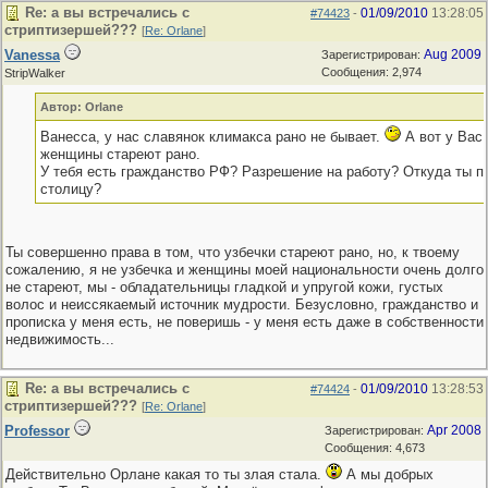
Re: а вы встречались с
01/09/2010
13:28:05
#74423
-
стриптизершей???
[
Re: Orlane
]
Vanessa
Aug 2009
Зарегистрирован:
Сообщения: 2,974
StripWalker
Автор: Orlane
Ванесса, у нас славянок климакса рано не бывает.
А вот у Вас 
женщины стареют рано.
У тебя есть гражданство РФ? Разрешение на работу? Откуда ты п
столицу?
Ты совершенно права в том, что узбечки стареют рано, но, к твоему
сожалению, я не узбечка и женщины моей национальности очень долго
не стареют, мы - обладательницы гладкой и упругой кожи, густых
волос и неиссякаемый источник мудрости. Безусловно, гражданство и
прописка у меня есть, не поверишь - у меня есть даже в собственности
недвижимость...
Re: а вы встречались с
01/09/2010
13:28:53
#74424
-
стриптизершей???
[
Re: Orlane
]
Professor
Apr 2008
Зарегистрирован:
Сообщения: 4,673
Действительно Oрлане какая то ты злая стала.
А мы добрых