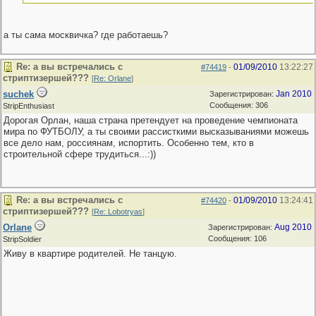
а ты сама москвичка? где работаешь?
Re: а вы встречались с
01/09/2010
13:22:27
#74419
-
стриптизершей???
[
Re: Orlane
]
suchek
Jan 2010
Зарегистрирован:
Сообщения: 306
StripEnthusiast
Дорогая Орлан, наша страна претендует на проведение чемпионата
мира по ФУТБОЛУ, а ты своими рассисткими высказываниями можешь
все дело нам, россиянам, испортить. Особенно тем, кто в
строительной сфере трудиться...:))
Re: а вы встречались с
01/09/2010
13:24:41
#74420
-
стриптизершей???
[
Re: Lobotryas
]
Orlane
Aug 2010
Зарегистрирован:
Сообщения: 106
StripSoldier
Живу в квартире родителей. Не танцую.