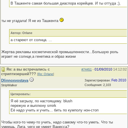
В Ташкенте самая большая диаспора корейцев. И ты оттуда ;),
ты не угадала! Я не из Ташкента
Автор: Orlane
а стареют от солнца. ...
Жертва рекламы косметической промышленности...Большую роль
играет не солнце,а генетика и образ жизни
Re: а вы встречались с
01/09/2010
14:12:02
#74451
-
стриптизершей???
[
Re: Orlane
]
Dlinnoxvostaya
Feb 2010
Зарегистрирован:
Сообщения: 2,103
StripWalker
Цитировать:
Я её загрызу, по настоящему. blush
пережую и выплюну smirk
Её надо учить и учить... бить по кумполу нон-стоп
Чтобы кого-то чему-то учить, надо самому что-то уметь. Что ты
умеешь, Лига, чего не умеет Ванесса?