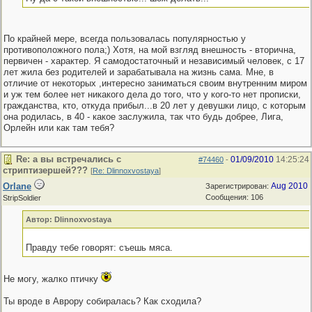
По крайней мере, всегда пользовалась популярностью у
противоположного пола;) Хотя, на мой взгляд внешность - вторична,
первичен - характер. Я самодостаточный и независимый человек, с 17
лет жила без родителей и зарабатывала на жизнь сама. Мне, в
отличие от некоторых ,интересно заниматься своим внутренним миром
и уж тем более нет никакого дела до того, что у кого-то нет прописки,
гражданства, кто, откуда прибыл...в 20 лет у девушки лицо, с которым
она родилась, в 40 - какое заслужила, так что будь добрее, Лига,
Орлейн или как там тебя?
Re: а вы встречались с
01/09/2010
14:25:24
#74460
-
стриптизершей???
[
Re: Dlinnoxvostaya
]
Orlane
Aug 2010
Зарегистрирован:
Сообщения: 106
StripSoldier
Автор: Dlinnoxvostaya
Правду тебе говорят: съешь мяса.
Не могу, жалко птичку
Ты вроде в Аврору собиралась? Как сходила?