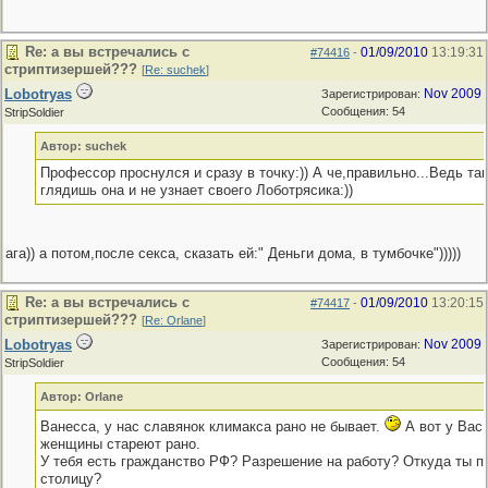
Re: а вы встречались с
01/09/2010
13:19:31
#74416
-
стриптизершей???
[
Re: suchek
]
Lobotryas
Nov 2009
Зарегистрирован:
Сообщения: 54
StripSoldier
Автор: suchek
Профессор проснулся и сразу в точку:)) А че,правильно...Ведь там
глядишь она и не узнает своего Лоботрясика:))
ага)) а потом,после секса, сказать ей:" Деньги дома, в тумбочке")))))
Re: а вы встречались с
01/09/2010
13:20:15
#74417
-
стриптизершей???
[
Re: Orlane
]
Lobotryas
Nov 2009
Зарегистрирован:
Сообщения: 54
StripSoldier
Автор: Orlane
Ванесса, у нас славянок климакса рано не бывает.
А вот у Вас 
женщины стареют рано.
У тебя есть гражданство РФ? Разрешение на работу? Откуда ты п
столицу?