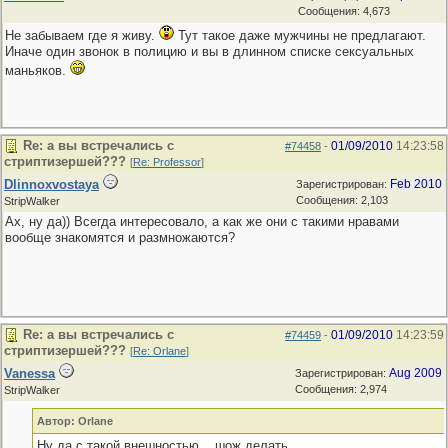
Сообщения: 4,673
Не забываем где я живу.
Тут такое даже мужчины не предлагают.
Иначе один звонок в полицию и вы в длинном списке сексуальных
маньяков.
Re: а вы встречались с
01/09/2010
14:23:58
#74458
-
стриптизершей???
[
Re: Professor
]
Dlinnoxvostaya
Feb 2010
Зарегистрирован:
Сообщения: 2,103
StripWalker
Ах, ну да)) Всегда интересовало, а как же они с такими нравами
вообще знакомятся и размножаются?
Re: а вы встречались с
01/09/2010
14:23:59
#74459
-
стриптизершей???
[
Re: Orlane
]
Vanessa
Aug 2009
Зарегистрирован:
Сообщения: 2,974
StripWalker
Автор: Orlane
Ну да с такой внешностью... шож делать...