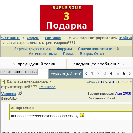
StripTalk.ru
Форум
Гостиная
Вы не зарегистрировались. [
Войти
]
а вы встречались с стриптизершей???
Зарегистрироваться
Форумы
Список пользователей
Активные темы
Поиcк
Вопрос-Ответ
предыдущий топик
следующее сообщение
печать всего топика
1
2
3
4
5
6
страница 4 из 6
Re: а вы встречались с
01/09/2010
13:05:14
#74399
-
стриптизершей???
[
Re: Orlane
]
Vanessa
Aug 2009
Зарегистрирован:
Сообщения: 2,974
StripWalker
Автор: Orlane
ванееееееееееееескооооооооо хелоу