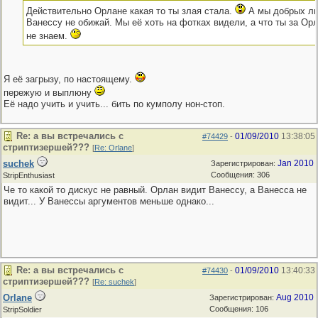
Действительно Oрлане какая то ты злая стала.
А мы добрых лю
Ванессу не обижай. Мы её хоть на фотках видели, а что ты за Ор
не знаем.
Я её загрызу, по настоящему.
пережую и выплюну
Её надо учить и учить... бить по кумполу нон-стоп.
Re: а вы встречались с
01/09/2010
13:38:05
#74429
-
стриптизершей???
[
Re: Orlane
]
suchek
Jan 2010
Зарегистрирован:
Сообщения: 306
StripEnthusiast
Че то какой то дискус не равный. Орлан видит Ванессу, а Ванесса не
видит... У Ванессы аргументов меньше однако...
Re: а вы встречались с
01/09/2010
13:40:33
#74430
-
стриптизершей???
[
Re: suchek
]
Orlane
Aug 2010
Зарегистрирован:
Сообщения: 106
StripSoldier