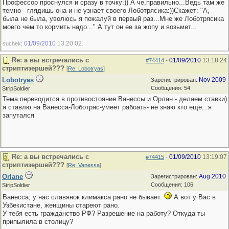
Профессор проснулся и сразу в точку:)) А че,правильно...Ведь там же
темно - глядишь она и не узнает своего Лоботрясика:))Скажет: "А,
была не была, уволюсь я пожалуй в первый раз...Мне же Лоботрясика
моего чем то кормить надо..." А тут он ее за жопу и возьмет...
01/09/2010
13:20:02
suchek;
.
Re: а вы встречались с
01/09/2010
13:18:24
#74414
-
стриптизершей???
[
Re: Lobotryas
]
Lobotryas
Nov 2009
Зарегистрирован:
Сообщения: 54
StripSoldier
Тема переводится в противостояние Ванессы и Орлан - делаем ставки)
я ставлю на Ванесса-Лоботряс-умеет рабоать- не знаю кто еще...я
запутался
Re: а вы встречались с
01/09/2010
13:19:07
#74415
-
стриптизершей???
[
Re: Vanessa
]
Orlane
Aug 2010
Зарегистрирован:
Сообщения: 106
StripSoldier
Ванесса, у нас славянок климакса рано не бывает.
А вот у Вас в
Узбекистане, женщины стареют рано.
У тебя есть гражданство РФ? Разрешение на работу? Откуда ты
припылила в столицу?