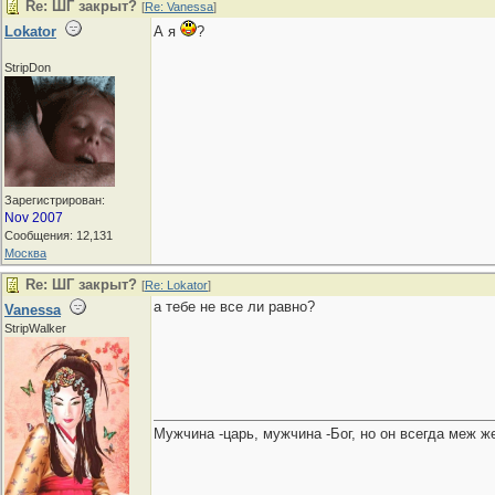
Re: ШГ закрыт?
[
Re: Vanessa
]
Lokator
А я
?
StripDon
Зарегистрирован:
Nov 2007
Сообщения: 12,131
Москва
Re: ШГ закрыт?
[
Re: Lokator
]
а тебе не все ли равно?
Vanessa
StripWalker
Мужчина -царь, мужчина -Бог, но он всегда меж же