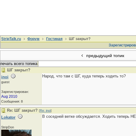
StripTalk.ru
Форум
Гостиная
ШГ закрыт?
Зарегистриров
предыдущий топик
печать всего топика
ШГ закрыт?
Народ, что там с ШГ, куда теперь ходить то?
inoi
guest
Зарегистрирован:
Aug 2010
Сообщения: 8
Re: ШГ закрыт?
[
Re: inoi
]
В соседней ветке обсуждается. Ходить теперь НЕ
Lokator
StripDon