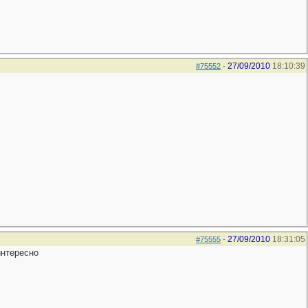
27/09/2010
18:10:39
#75552
-
27/09/2010
18:31:05
#75555
-
интересно