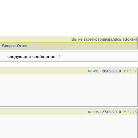
Вы не зарегистрировались. [
Войти
]
Вопрос-Ответ
следующее сообщение
26/09/2010
16:05:37
#75491
-
27/09/2010
15:32:25
#75535
-