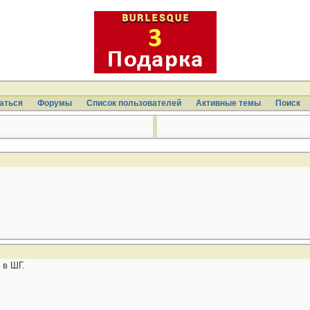
аться
Форумы
Список пользователей
Активные темы
Поиcк
 в ШГ.