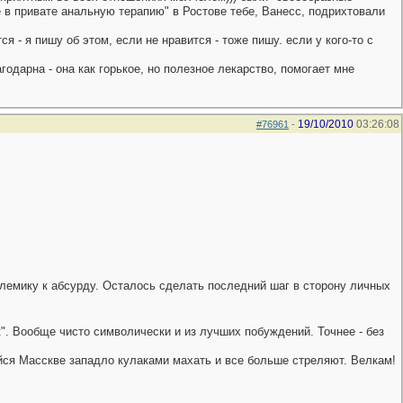
е в привате анальную терапию" в Ростове тебе, Ванесс, подрихтовали
я - я пишу об этом, если не нравится - тоже пишу. если у кого-то с
годарна - она как горькое, но полезное лекарство, помогает мне
19/10/2010
03:26:08
#76961
-
олемику к абсурду. Осталось сделать последний шаг в сторону личных
к". Вообще чисто символически и из лучших побуждений. Точнее - без
йся Масскве западло кулаками махать и все больше стреляют. Велкам!