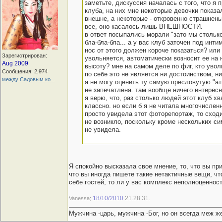
заметьте, дискуссия началась с того, что я 
клуба, на них мне некоторые девочки показ
внешне, а некоторые - откровенно страшн
все, оно касалось лишь ВНЕШНОСТИ.
в ответ посыпались морали "зато мы стольк
бла-бла-бла... а у вас клуб заточен под интим
нос от этого должен короче показаться? или 
Зарегистрирован:
увольняется, автоматически возносит ее на
Aug 2009
высоту? мне на самом деле по фиг, кто уволь
Сообщения: 2,974
по себе это не является ни достоинством, н
между Садовым ко...
я не могу оценить ту самую пресловутую "а
не запечатлена. там вообще ничего интересно
я верю, что, раз столько людей этот клуб хв
классно. но если б я не читала многочислен
просто увидела этот фоторепортаж, то сход
не возникло, поскольку кроме нескольких с
не увидела.
Я спокойно высказала свое мнение, то, что вы п
что вы иногда пишете такие нетактичные вещи, чт
себе гостей, то ли у вас комплекс неполноценности
18/10/2010
21:28:31
Vanessa;
.
Мужчина -царь, мужчина -Бог, но он всегда меж же