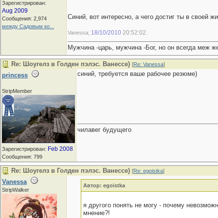
Зарегистрирован:
Aug 2009
Синий, вот интересно, а чего достиг ты в своей ж
Сообщения: 2,974
между Садовым ко...
18/10/2010
20:52:02
Vanessa;
.
Мужчина -царь, мужчина -Бог, но он всегда меж же
Re: Шоугелз в Голден пэлэс. Ванессе)
[
Re: Vanessa
]
синий, требуется ваше рабочее резюме)
princess
StripMember
чилавег будущего
Feb 2008
Зарегистрирован:
Сообщения: 799
Re: Шоугелз в Голден пэлэс. Ванессе)
[
Re: egoistka
]
Vanessa
Автор: egoistka
StripWalker
я другого понять не могу - почему невозмож
мнение?!