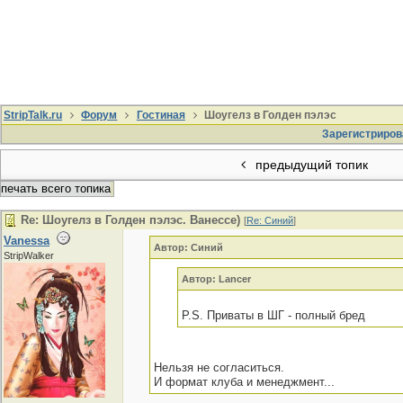
StripTalk.ru
Форум
Гостиная
Шоугелз в Голден пэлэс
Зарегистриров
предыдущий топик
печать всего топика
Re: Шоугелз в Голден пэлэс. Ванессе)
[
Re: Синий
]
Vanessa
Автор: Синий
StripWalker
Автор: Lancer
P.S. Приваты в ШГ - полный бред
Нельзя не согласиться.
И формат клуба и менеджмент...