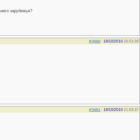
льнего зарубежья?
18/10/2010
20:53:30
#76950
-
18/10/2010
21:03:37
#76951
-