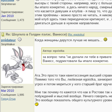
высеры с твоей стороны. например, могу с большо
StripVeteran
бы ипало конкретно. а десь ничего народ, смирный
что касается девушек и клубов - я пишу то, что д
Зарегистрирован:
этим проблемы - можно просто не читать, я ником
Jan 2010
мой клуб здесь тоже периодически критикуют, и , 
Сообщения: 1,473
двигаться дальше в нужном направлении.
Re: Шоугелз в Голден пэлэс. Ванессе)
[
Re: egoistka
]
prédateur
Когда женщины дерутся лучше не мешать...
StripWalker
Автор: egoistka
за вопрос типа "не делали ли тебе в приват
Ванесс, подрихтовали бы ипало конкретно.
Ага.Это просто таки квинтэссенция высшей справед
Помимо того что Вы, любезная egoistka, зачмори
угроз и потом мериться у кого старший брат круч
Зарегистрирован:
Mar 2010
Мне так почему-то кажется что как в Ростове так
Сообщения: 1,995
побуждений и мыслей вообще. Ничего говорить не н
Город Отца
Это вообще показатель общего культурного уровн