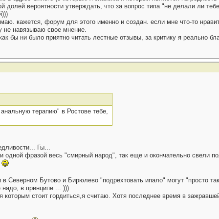
й долей вероятности утверждать, что за вопрос типа "не делали ли теб
)))
умаю. кажется, форум для этого именно и создан. если мне что-то нравитс
у не навязываю свое мнение.
как бы ни было приятно читать лестные отзывы, за критику я реально бла
е анальную терапию" в Ростове тебе,
ливости... Гы...
ли одной фразой весь "смирный народ", так еще и окончательно свели п
е
 и в Северном Бутово и Бирюлево "подрехтовать ипало" могут "просто та
адо, в принципе ... )))
я которым стоит гордиться,я считаю. Хотя последнее время в зажравше