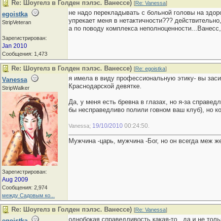
Re: Шоугелз в Голден пэлэс. Ванессе)
[
Re: Vanessa
]
не надо перекладывать с больной головы на здоро
egoistka
упрекает меня в нетактичности??? действительно,
StripVeteran
а по поводу комплекса неполноценности...Ванесс,
Зарегистрирован:
Jan 2010
Сообщения: 1,473
Re: Шоугелз в Голден пэлэс. Ванессе)
[
Re: egoistka
]
я имела в виду профессиональную этику- вы заси
Vanessa
Краснодарской девятке.
StripWalker
Да, у меня есть бревна в глазах, но я-за справе
бы несправедливо полили говном ваш клуб), но ко
19/10/2010
00:24:50
Vanessa;
.
Мужчина -царь, мужчина -Бог, но он всегда меж же
Зарегистрирован:
Aug 2009
Сообщения: 2,974
между Садовым ко...
Re: Шоугелз в Голден пэлэс. Ванессе)
[
Re: Vanessa
]
однобокая справедливость какая-то...да и не тол
egoistka