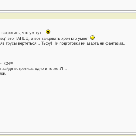
стретить, что уж тут...
ец" это ТАНЕЦ, а вот танцевать хрен кто умеет
в трусы вертеться... Тьфу! Ни подготовки ни азарта ни фантазии...
ЕТСЯ!!!
 зайдя встретишь одно и то же УГ...
аки.