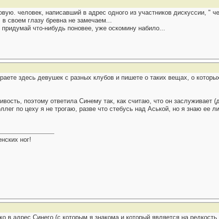
вую. человек, написавший в адрес одного из участников дискуссии, " чег
 в своем глазу бревна не замечаем...
 придумай что-нибудь поновее, уже оскомину набило...
раете здесь девушек с разных клубов и пишете о таких вещах, о которых
дливость, поэтому ответила Синему так, как считаю, что он заслуживае
ллег по цеху я не трогаю, разве что стебусь над Аськой, но я знаю ее л
нских ног!
ько в адрес Синего (с которым я знакома и который является на редкост