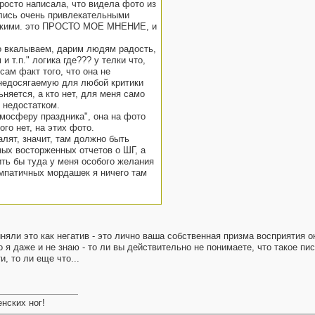
просто написала, что видела фото из
ались очень привлекательными
енькими. это ПРОСТО МОЕ МНЕНИЕ, и
о вкалываем, дарим людям радость,
 и т.п." логика где??? у телки что,
сам факт того, что она не
 недосягаемую для любой критики
няется, а кто нет, для меня само
и недостатком.
тмосферу праздника", она на фото
го нет, на этих фото.
алят, значит, там должно быть
ных восторженных отчетов о ШГ, а
ить бы туда у меня особого желания
импатичных мордашек я ничего там
риняли это как негатив - это лично ваша собственная призма восприяти
о я даже и не знаю - то ли вы действительно не понимаете, что такое пи
, то ли еще что...
нских ног!