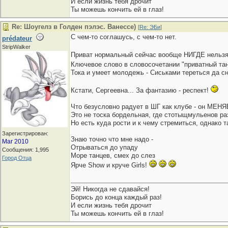
И если жизнь тебя дрочит
Ты можешь кончить ей в глаз!
Re: Шоугелз в Голден пэлэс. Ванессе)
[
Re: ЭБи
]
С чем-то соглашусь, с чем-то нет.
prédateur
StripWalker
Приват нормальный сейчас вообще НИГДЕ нельзя в
Ключевое слово в словосочетании "приватный тан
Тока и умеет молодежь - Сиськами тереться да сня
Кстати, Сергеевна... За фантазию - респект!
Что безусловно радует в ШГ как клубе - он МЕНЯ
Это не тоска бордельная, где стотыщмульенов раз
Но есть куда рости и к чему стремиться, однако т
Зарегистрирован:
Знаю точно что мне надо -
Mar 2010
Отрываться до упаду
Сообщения: 1,995
Море танцев, смех до слез
Город Отца
Ярче Show и круче Girls!
Эй! Никогда не сдавайся!
Борись до конца каждый раз!
И если жизнь тебя дрочит
Ты можешь кончить ей в глаз!