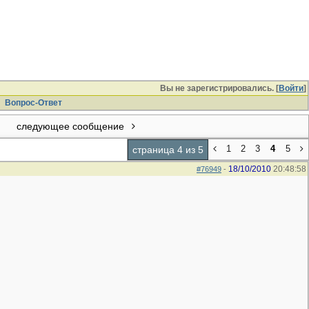
Вы не зарегистрировались. [
Войти
]
Вопрос-Ответ
следующее сообщение
1
2
3
4
5
страница 4 из 5
18/10/2010
20:48:58
#76949
-