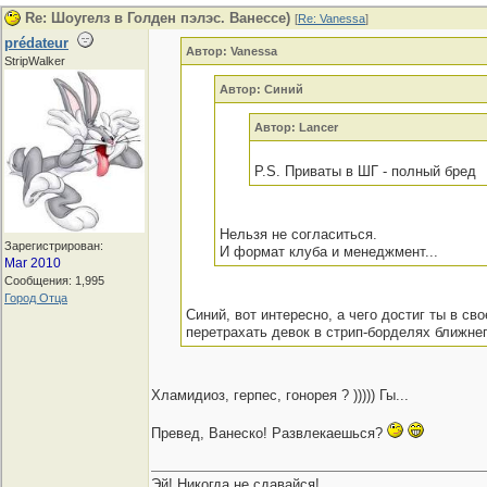
Re: Шоугелз в Голден пэлэс. Ванессе)
[
Re: Vanessa
]
prédateur
Автор: Vanessa
StripWalker
Автор: Синий
Автор: Lancer
P.S. Приваты в ШГ - полный бред
Нельзя не согласиться.
Зарегистрирован:
И формат клуба и менеджмент...
Mar 2010
Сообщения: 1,995
Город Отца
Синий, вот интересно, а чего достиг ты в сво
перетрахать девок в стрип-борделях ближне
Хламидиоз, герпес, гонорея ? ))))) Гы...
Превед, Ванеско! Развлекаешься?
Эй! Никогда не сдавайся!