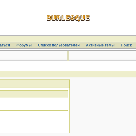
аться
Форумы
Список пользователей
Активные темы
Поиcк