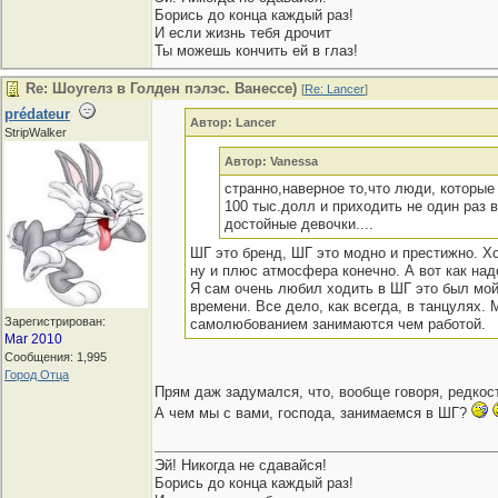
Борись до конца каждый раз!
И если жизнь тебя дрочит
Ты можешь кончить ей в глаз!
Re: Шоугелз в Голден пэлэс. Ванессе)
[
Re: Lancer
]
prédateur
Автор: Lancer
StripWalker
Автор: Vanessa
странно,наверное то,что люди, которые
100 тыс.долл и приходить не один раз в
достойные девочки....
ШГ это бренд, ШГ это модно и престижно. Хо
ну и плюс атмосфера конечно. А вот как над
Я сам очень любил ходить в ШГ это был мо
времени. Все дело, как всегда, в танцулях.
Зарегистрирован:
самолюбованием занимаются чем работой.
Mar 2010
Сообщения: 1,995
Город Отца
Прям даж задумался, что, вообще говоря, редко
А чем мы с вами, господа, занимаемся в ШГ?
Эй! Никогда не сдавайся!
Борись до конца каждый раз!