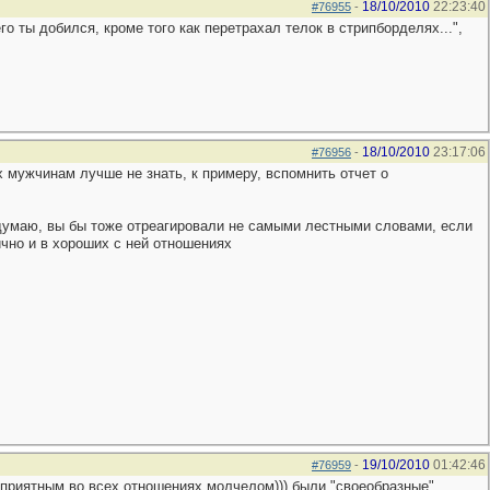
18/10/2010
22:23:40
#76955
-
о ты добился, кроме того как перетрахал телок в стрипборделях...",
18/10/2010
23:17:06
#76956
-
 мужчинам лучше не знать, к примеру, вспомнить отчет о
т (думаю, вы бы тоже отреагировали не самыми лестными словами, если
ично и в хороших с ней отношениях
19/10/2010
01:42:46
#76959
-
ь приятным во всех отношениях молчелом))) были "своеобразные"