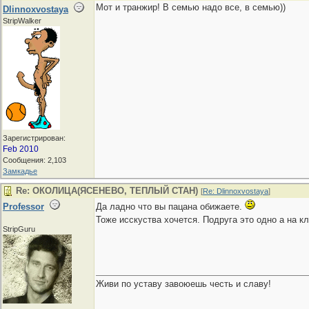
Мот и транжир! В семью надо все, в семью))
Dlinnoxvostaya
StripWalker
Зарегистрирован:
Feb 2010
Сообщения: 2,103
Замкадье
Re: ОКОЛИЦА(ЯСЕНЕВО, ТЕПЛЫЙ СТАН)
[
Re: Dlinnoxvostaya
]
Professor
Да ладно что вы пацана обижаете.
Тоже исскуства хочется. Подруга это одно а на к
StripGuru
Живи по уставу завоюешь честь и славу!