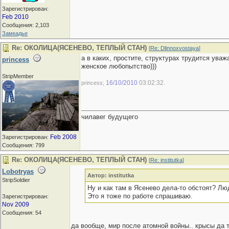
Зарегистрирован:
Feb 2010
Сообщения: 2,103
Замкадье
Re: ОКОЛИЦА(ЯСЕНЕВО, ТЕПЛЫЙ СТАН)
[
Re: Dlinnoxvostaya
]
а в каких, простите, структурах трудится ува
princess
женское любопытство)))
StripMember
16/10/2010
03:02:32
princess;
.
чилавег будущего
Feb 2008
Зарегистрирован:
Сообщения: 799
Re: ОКОЛИЦА(ЯСЕНЕВО, ТЕПЛЫЙ СТАН)
[
Re: institutka
]
Lobotryas
Автор: institutka
StripSoldier
Ну и как там в Ясенево дела-то обстоят? Лю
Это я тоже по работе спрашиваю.
Зарегистрирован:
Nov 2009
Сообщения: 54
да вообще, мир после атомной войны.. крысы да 