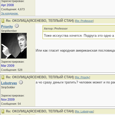
Зарегистрирован:
Apr 2008
Сообщения: 4,673
За кордоном.
Re: ОКОЛИЦА(ЯСЕНЕВО, ТЕПЛЫЙ СТАН)
[
Re: Professor
]
Priority
Автор: Professor
StripMember
Тоже исскуства хочется. Подруга это одно а
Или как гласит народная американская пословица:
Зарегистрирован:
Mar 2009
Сообщения: 528
Re: ОКОЛИЦА(ЯСЕНЕВО, ТЕПЛЫЙ СТАН)
[
Re: Priority
]
а чо сразу деньги тратить? человек может и по р
Lobotryas
StripSoldier
Зарегистрирован:
Nov 2009
Сообщения: 54
Re: ОКОЛИЦА(ЯСЕНЕВО, ТЕПЛЫЙ СТАН)
[
Re: Lobotryas
]