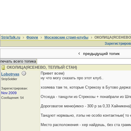
StripTalk.ru
Форум
Московские стрип-клубы
ОКОЛИЦА(ЯСЕНЕВО,
Зарегистриров
предыдущий топик
печать всего топика
ОКОЛИЦА(ЯСЕНЕВО, ТЕПЛЫЙ СТАН)
Привет всем)
Lobotryas
ну что могу сказать про этот клуб..
StripSoldier
хозяева там те, которые Стрекозу в Бутово держа
Зарегистрирован:
Nov 2009
Отсюда - танцули из Стрекозы + понабрали из Шп
Сообщения: 54
Дороговатое меню(имхо - 300 р за 0,33 Хайникена)
Танцуют нормаьно, лэпы не особо контактные( то 
Место расположения - хер найдешь, без ста грамм