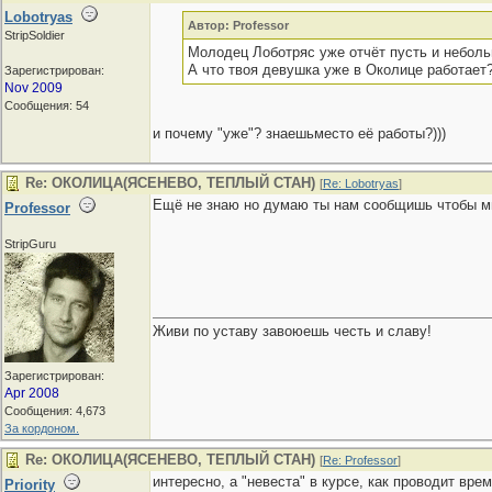
Lobotryas
Автор: Professor
StripSoldier
Молодец Лоботряс уже отчёт пусть и неболь
А что твоя девушка уже в Околице работает
Зарегистрирован:
Nov 2009
Сообщения: 54
и почему "уже"? знаешьместо её работы?)))
Re: ОКОЛИЦА(ЯСЕНЕВО, ТЕПЛЫЙ СТАН)
[
Re: Lobotryas
]
Ещё не знаю но думаю ты нам сообщишь чтобы мы
Professor
StripGuru
Живи по уставу завоюешь честь и славу!
Зарегистрирован:
Apr 2008
Сообщения: 4,673
За кордоном.
Re: ОКОЛИЦА(ЯСЕНЕВО, ТЕПЛЫЙ СТАН)
[
Re: Professor
]
интересно, а "невеста" в курсе, как проводит вре
Priority