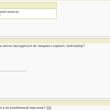
шой написал.
?
 могли насладиться её танцами и оценить твой выбор?
мя в ея влюбленный персонаж? )))))