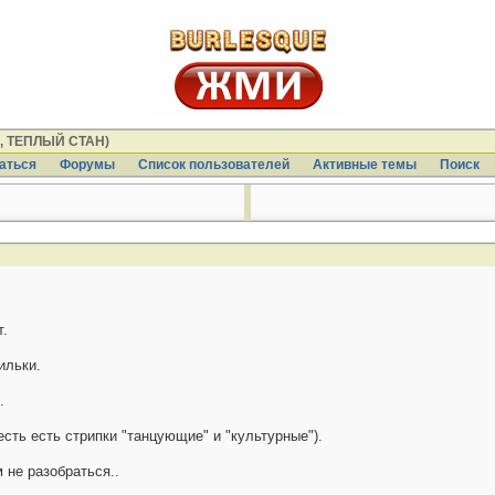
 ТЕПЛЫЙ СТАН)
аться
Форумы
Список пользователей
Активные темы
Поиcк
т.
ильки.
.
есть есть стрипки "танцующие" и "культурные").
 не разобраться..