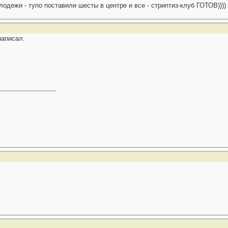
дежи - тупо поставили шесты в центре и все - стриптиз-клуб ГОТОВ))))
написал.