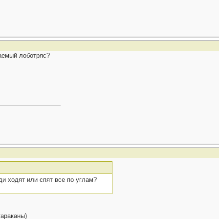
жаемый лоботряс?
ди ходят или спят все по углам?
тараканы)