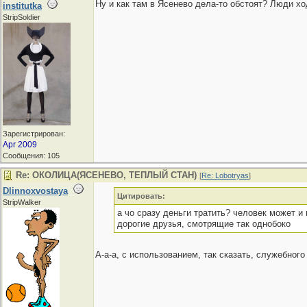
Ну и как там в Ясенево дела-то обстоят? Люди хо
institutka
StripSoldier
Зарегистрирован:
Apr 2009
Сообщения: 105
Re: ОКОЛИЦА(ЯСЕНЕВО, ТЕПЛЫЙ СТАН)
[
Re: Lobotryas
]
Dlinnoxvostaya
Цитировать:
StripWalker
а чо сразу деньги тратить? человек может и 
дорогие друзья, смотрящие так однобоко
А-а-а, с использованием, так сказать, служебног