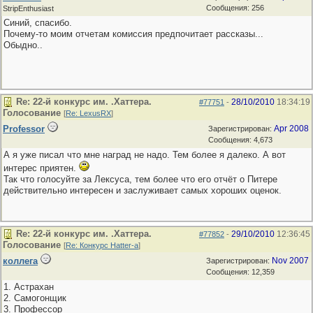
Сообщения: 256
StripEnthusiast
Синий, спасибо.
Почему-то моим отчетам комиссия предпочитает рассказы...
Обыдно..
Re: 22-й конкурс им. .Хаттера.
28/10/2010
18:34:19
#77751
-
Голосование
[
Re: LexusRX
]
Professor
Apr 2008
Зарегистрирован:
Сообщения: 4,673
А я уже писал что мне наград не надо. Тем более я далеко. А вот
интерес приятен.
Так что голосуйте за Лексуса, тем более что его отчёт о Питере
действительно интересен и заслуживает самых хороших оценок.
Re: 22-й конкурс им. .Хаттера.
29/10/2010
12:36:45
#77852
-
Голосование
[
Re: Конкурс Hatter-a
]
коллега
Nov 2007
Зарегистрирован:
Сообщения: 12,359
1. Астрахан
2. Самогонщик
3. Профессор