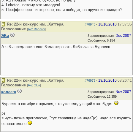
3. АSTRAkhan - много букоф, но по делу
4. Lokator - потому что молодец!
5. Проффессорр - интересно, если победит, на вручение приедет?
Re: 22-й конкурс им. .Хаттера.
18/10/2010
17:37:35
#76943
-
Голосование
[
Re: Bacardi
]
ЭБи
Dec 2007
Зарегистрирован:
Сообщения: 6,154
А я бы предложил еще баллотировать Либрыча за Бурлеск
Re: 22-й конкурс им. .Хаттера.
19/10/2010
08:26:41
#76973
-
Голосование
[
Re: ЭБи
]
коллега
Nov 2007
Зарегистрирован:
Сообщения: 12,359
Бурлеск в октябре открылся, это уже следующий этап будет
ps
я чуть позже проголосую, "тут тарапицца не нада"(с), надо все изучить
основательно