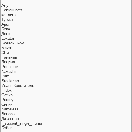
Arty
Dobroliuboff
коллега
Турист
Ajax
Бяка
Депс
Lokator
Боевой Гном
Mazai
ЭБи
Наивный
Либрыч
Professor
Navashin
Pam
Stoсkman
Иоанн Креститель
Fildok
Gotika
Priority
Синий
Nameless
Ванесса
Джонатан
I_support_single_moms
Бэйби