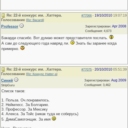
Re: 22-й конкурс им. .Хаттера.
19/10/2010
19:07:19
#77066
-
Голосование
[
Re: Bacardi
]
Professor
Apr 2008
Зарегистрирован:
Сообщения: 4,673
Бакарди спасибо. Вот думаю может представителя послать.
А сам до следующего года навряд ли.
Знать бы заранее когда
примерно.
Re: 22-й конкурс им. .Хаттера.
20/10/2010
05:51:39
#77075
-
Голосование
[
Re: Конкурс Hatter-a
]
Синий
Aug 2009
Зарегистрирован:
Сообщения: 3,462
StripGuru
Список таков:
1. Польза. Оч.понравилось.
2. Неймлесс. За Болгарию.
3. Профессор. За Мексику
4. Алекса. За Тойс (никак туда не соберусь)
5. ДимаСамогонщик. За имя