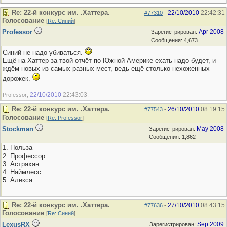
Re: 22-й конкурс им. .Хаттера.
22/10/2010
22:42:31
#77310
-
Голосование
[
Re: Синий
]
Professor
Apr 2008
Зарегистрирован:
Сообщения: 4,673
Синий не надо убиваться.
Ещё на Хаттер за твой отчёт по Южной Америке ехать надо будет, и
ждём новых из самых разных мест, ведь ещё столько нехоженных
дорожек.
22/10/2010
22:43:03
Professor;
.
Re: 22-й конкурс им. .Хаттера.
26/10/2010
08:19:15
#77543
-
Голосование
[
Re: Professor
]
Stockman
May 2008
Зарегистрирован:
Сообщения: 1,862
1. Польза
2. Профессор
3. Астрахан
4. Наймлесс
5. Алекса
Re: 22-й конкурс им. .Хаттера.
27/10/2010
08:43:15
#77636
-
Голосование
[
Re: Синий
]
LexusRX
Sep 2009
Зарегистрирован: