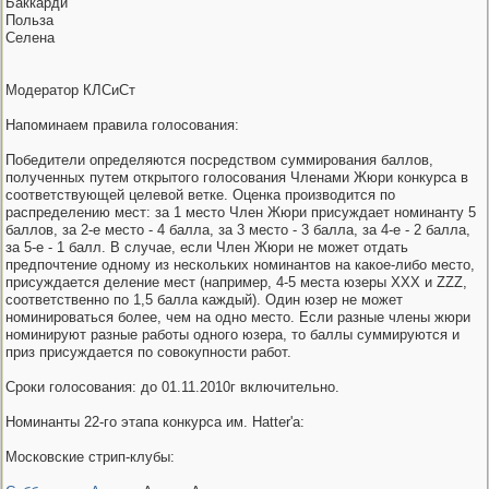
Баккарди
Польза
Селена
Модератор КЛСиСт
Напоминаем правила голосования:
Победители определяются посредством суммирования баллов,
полученных путем открытого голосования Членами Жюри конкурса в
соответствующей целевой ветке. Оценка производится по
распределению мест: за 1 место Член Жюри присуждает номинанту 5
баллов, за 2-е место - 4 балла, за 3 место - 3 балла, за 4-е - 2 балла,
за 5-е - 1 балл. В случае, если Член Жюри не может отдать
предпочтение одному из нескольких номинантов на какое-либо место,
присуждается деление мест (например, 4-5 места юзеры ХХХ и ZZZ,
соответственно по 1,5 балла каждый). Один юзер не может
номинироваться более, чем на одно место. Если разные члены жюри
номинируют разные работы одного юзера, то баллы суммируются и
приз присуждается по совокупности работ.
Сроки голосования: до 01.11.2010г включительно.
Номинанты 22-го этапа конкурса им. Hatter'a:
Московские стрип-клубы: