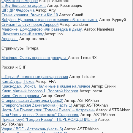
Субботник в Авроре
Автор: Аристарх
в 9ку больше не ходок...
Автор: Креативщик
ШГ: ДР Федорыча
Автор: Arty
Синие хроники. Эгоист и КМ 19
Автор: Синий
Babylon. Ну очень странное стечение обстоятельств.
Автор: Буржуй
Снимая Галстук перед Авророй
Автор: wanderer
Мадонне. Домодедово или разведка в дыму.
Автор: Nameless
Шоугерлз новый взгляд
Автор: inoi
Аврора...
Автор: коллега
Стрип-клубы Питера
Maximus. Очень хорошо отдохнули.
Автор: LexusRX
Россия и СНГ
г. Горькый: сплошные разочарования
Автор: Lokator
КамаСутра, Псков
Автор: FFA
Краснодар. Эгоист. Наличные в обмен на личное
Автор: Синий
Киев: Мятный Носорог-1, Золотой Носорог
Автор: oscar
Киев. Синие хроники.
Автор: Синий
Ставропльская Zажигалка (день2)
Автор: ASTRAkhan
Ставропольская Zажигалочка (часть 1)
Автор: ASTRAkhan
Часть 3-я Приват клуб "Голден Ривер" – Астрахань
Автор: ASTRAkhan
4-ая Часть, снова "Зажигалка" Ставрополь
Автор: ASTRAkhan
Приват Клуб "Голден Ривер" - ПЕРЕРОЖДЕНИЕ ч.5
Автор:
ASTRAkhan
Vogue / ВОГ - Астрахань (часть 6)
Автор: ASTRAkhan