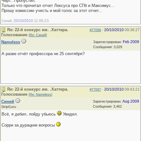
Черт...Пропустил.
Только что прочитал отчет Лексуса про СПб и Максимус...
Прошу комиссию учесть и мой голос за этот отчет...
20/10/2010
11:06:23
Синий;
.
Re: 22-й конкурс им. .Хаттера.
20/10/2010
09:38:27
#77096
-
Голосование
[
Re: Синий
]
Nameless
Feb 2009
Зарегистрирован:
Сообщения: 3,029
А разве отчёт профессора не 25 сентября?
Re: 22-й конкурс им. .Хаттера.
20/10/2010
09:43:21
#77097
-
Голосование
[
Re: Nameless
]
Синий
Aug 2009
Зарегистрирован:
Сообщения: 3,462
StripGuru
Всё, я дебил, пойду убьюсь
Увидел.
Сорри за дурацкие вопросы