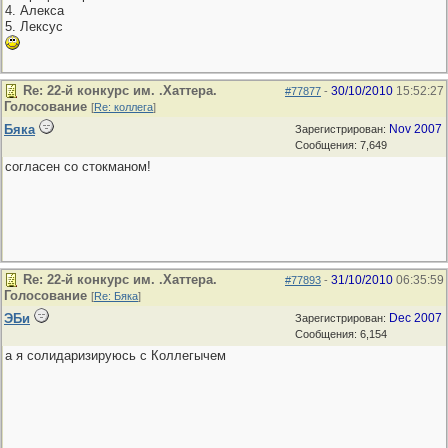
4. Алекса
5. Лексус
Re: 22-й конкурс им. .Хаттера.
30/10/2010
15:52:27
#77877
-
Голосование
[
Re: коллега
]
Бяка
Nov 2007
Зарегистрирован:
Сообщения: 7,649
согласен со стокманом!
Re: 22-й конкурс им. .Хаттера.
31/10/2010
06:35:59
#77893
-
Голосование
[
Re: Бяка
]
ЭБи
Dec 2007
Зарегистрирован:
Сообщения: 6,154
а я солидаризируюсь с Коллегычем