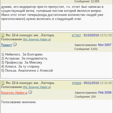
Сообщения: 12,359
думаю, его модератор просто пропустил, т.к. отчет был написан в
существующей ветке, головным постом которой являлся вопрос.
Имхо этот отчет теперь(когда достаточное количество людей уже
проголосовало) нужно включать в следующий этап.
Re: 22-й конкурс им. .Хаттера.
31/10/2010
15:51:05
#77907
-
Голосование
[
Re: Конкурс Hatter-a
]
Турист
Nov 2007
Зарегистрирован:
Сообщения: 3,631
1) Неймлесс. За Болгарию.
2) Астрахан. За плодовитость
3) Профессор. За Мексику.
4) Алекса. За ту сторону.
5) Польза. Аналогично с Алексой
Re: 22-й конкурс им. .Хаттера.
05/11/2010
13:10:40
#78568
-
Голосование
[
Re: Конкурс Hatter-a
]
Конкурс Hatter-a
Feb 2008
Зарегистрирован:
Сообщения: 154
Голосование окончено.