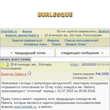
StripTalk.ru
Форум
Вы не зарегистрировались. [
Войти
]
Конкурс имени Hatter'a
22-й конкурс им. .Хаттера. Голосование
Зарегистрироваться
Форумы
Список пользователей
Активные темы
Поиcк
Вопрос-Ответ
предыдущий топик
следующее сообщение
печать всего топика
22-й конкурс им. .Хаттера.
18/10/2010
00:08:44
#76867
-
Голосование
Конкурс Hatter-a
Feb 2008
Зарегистрирован:
Сообщения: 154
Уважаемые господа стрипуокеры-заседатели!С некоторым опозданием
открывается голосование по 22-му этапу конкурса им. Hatter'a,
охватывающего "отчетный" период с 01.07.2010 по 30.09.2010г.
Право голоса имеют лауреаты всех предыдущих конкурсов им.
Hatter'a, которые являются зарегистрированными пользователями
форума
www.striptalk.ru
, а именно: