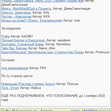
Рязань. Джага-Джага. Июль 2010. Пациент скорее жив
Автор:
ДимаСамогонщик
Минск. WestWorldClub и Планета.
Автор: ДимаСамогонщик
Одесса. Зажигалка.
Автор: Arty
Ростов – Краснодар
Автор: KKK
Ночью на пляжУ (Эгоист, Екатеринодар)
Автор: ivan
Эа кордоном
Praha
Автор: kot1967
Полный Багдад в Барселоне.
Автор: wanderer
Болгария. Солнечный Берег.
Автор: Nameless
Tabu Bar, Берлин
Автор: Naive_Alex
Канкун(Мексика) Эротическое шоу. Стрипклубы Плазы
Автор: Professor
Гостиная
для разнообразия
Автор: FFA
По ту сторону шеста
Новенькая (Рассказ стрипки Златы)
Автор: Польза
Toys. Отчет
Автор: Alekca
ЕЩЁ РАЗ ПОДЧЁРКИВАЕМ, ЧТО ГОЛОСОВАНИЕ до 1 ноября 2010
года
Re: 22-й конкурс им. .Хаттера.