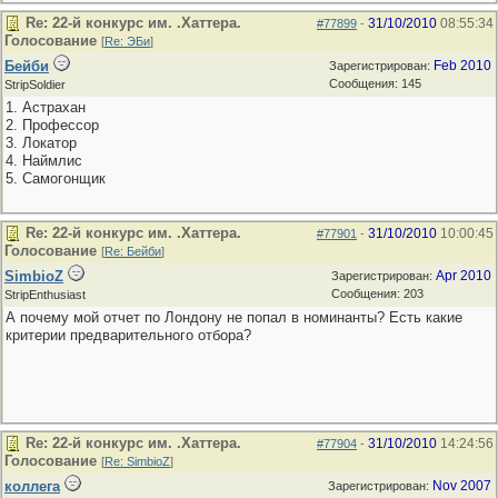
Re: 22-й конкурс им. .Хаттера.
31/10/2010
08:55:34
#77899
-
Голосование
[
Re: ЭБи
]
Бейби
Feb 2010
Зарегистрирован:
Сообщения: 145
StripSoldier
1. Астрахан
2. Профессор
3. Локатор
4. Наймлис
5. Самогонщик
Re: 22-й конкурс им. .Хаттера.
31/10/2010
10:00:45
#77901
-
Голосование
[
Re: Бейби
]
SimbioZ
Apr 2010
Зарегистрирован:
Сообщения: 203
StripEnthusiast
А почему мой отчет по Лондону не попал в номинанты? Есть какие
критерии предварительного отбора?
Re: 22-й конкурс им. .Хаттера.
31/10/2010
14:24:56
#77904
-
Голосование
[
Re: SimbioZ
]
коллега
Nov 2007
Зарегистрирован: