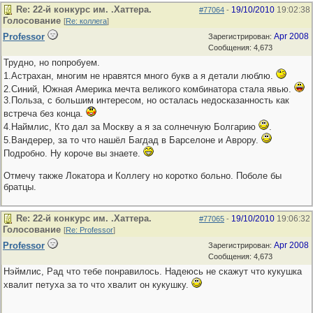
Re: 22-й конкурс им. .Хаттера.
19/10/2010
19:02:38
#77064
-
Голосование
[
Re: коллега
]
Professor
Apr 2008
Зарегистрирован:
Сообщения: 4,673
Трудно, но попробуем.
1.Астрахан, многим не нравятся много букв а я детали люблю.
2.Синий, Южная Америка мечта великого комбинатора стала явью.
3.Польза, с большим интересом, но осталась недосказанность как
встреча без конца.
4.Наймлис, Кто дал за Москву а я за солнечную Болгарию
.
5.Вандерер, за то что нашёл Багдад в Барселоне и Аврору.
Подробно. Ну короче вы знаете.
Отмечу также Локатора и Коллегу но коротко больно. Поболе бы
братцы.
Re: 22-й конкурс им. .Хаттера.
19/10/2010
19:06:32
#77065
-
Голосование
[
Re: Professor
]
Professor
Apr 2008
Зарегистрирован:
Сообщения: 4,673
Нэймлис, Рад что тебе понравилось. Надеюсь не скажут что кукушка
хвалит петуха за то что хвалит он кукушку.