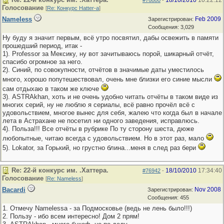
18/10/2010
10:22:12
#76880
-
Голосование
[
Re: Конкурс Hatter-a
]
Nameless
Feb 2009
Зарегистрирован:
Сообщения: 3,029
Ну буду я значит первым, всё утро посвятил, дабы освежить в памяти
прошедший период, итак -
1). Professor за Мексику, ну вот зачитываюсь порой, шикарный отчёт,
спасибо огромное за него.
2). Синий, по совокупности, отчётов в значимые даты уместилось
много, хорошо попутешествовал, очень мне близки его синие мысли
сам отдыхаю в таком же ключе
3). ASTRAkhan, хоть и не очень удобно читать отчёты в таком виде из
многих серий, ну не люблю я сериалы, всё равно прочёл всё с
удовольствием, многое вынес для себя, жалею что когда был в начале
лета в Астрахане не посетил ни одного заведения, исправлюсь.
4). Польза!!! Все отчёты в рубрике По ту сторону шеста, дюже
любопытные, читаю всегда с удовольствием. Но в этот раз, мало
5). Lokator, за Горький, но грустно блина...меня в след раз бери
Re: 22-й конкурс им. .Хаттера.
18/10/2010
17:34:40
#76942
-
Голосование
[
Re: Nameless
]
Bacardi
Nov 2008
Зарегистрирован:
Сообщения: 455
1. Отмечу Namelessa - за Подмосковье (ведь не лень было!!!)
2. Пользу - ибо всем интересно! Дом 2 прям!