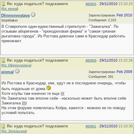
Re: куда податься? подскажите
29/11/2010
15:20:25
#80844
-
[
Re: einmal
]
Dlinnoxvostaya
Feb 2010
Зарегистрирован:
Сообщения: 2,103
StripWalker
В Ставрополе один-единственный стрипклупп - "Зажигалка". По
отзывам аборигенов - "крокодиловая ферма" и "самая грязная
рыгаловка города". Из Ростова девочки сами в Краснодар работать
приезжают.
Re: куда податься? подскажите
29/11/2010
15:32:26
#80858
-
[
Re: Dlinnoxvostaya
]
einmal
Feb 2009
Зарегистрирован:
Сообщения: 281
Из Ростова в Краснодар, кмк, едут не в последнюю очередь, чтобы
быть подальше от дома
.
Хотя клубы там конечно те еще (((
Но Зажигалка там вполне себе - насколько может быть вполне себе
Зажигалка ))))
На этом форуме появлялась Кобра, кажется - можноо ее по поводу
условий попытать.
Re: куда податься? подскажите
29/11/2010
15:33:35
#80861
-
[
Re: Энгельсона
]