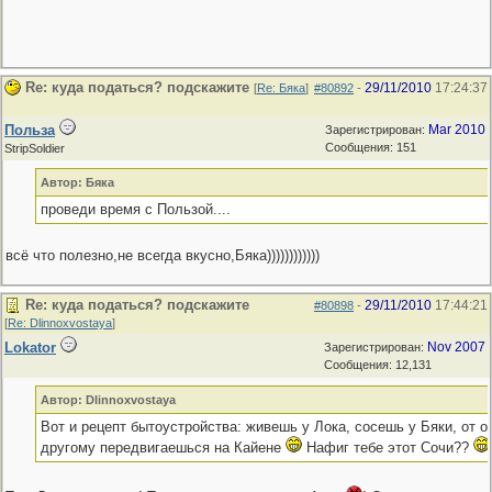
Re: куда податься? подскажите
29/11/2010
17:24:37
[
Re: Бяка
]
#80892
-
Польза
Mar 2010
Зарегистрирован:
Сообщения: 151
StripSoldier
Автор: Бяка
проведи время с Пользой....
всё что полезно,не всегда вкусно,Бяка))))))))))))
Re: куда податься? подскажите
29/11/2010
17:44:21
#80898
-
[
Re: Dlinnoxvostaya
]
Lokator
Nov 2007
Зарегистрирован:
Сообщения: 12,131
Автор: Dlinnoxvostaya
Вот и рецепт бытоустройства: живешь у Лока, сосешь у Бяки, от о
другому передвигаешься на Кайене
Нафиг тебе этот Сочи??