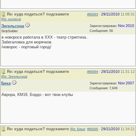
Re: куда податься? подскажите
29/11/2010
11:08:31
#80693
-
[
Re: коллега
]
Энгельсона
Nov 2010
Зарегистрирован:
Сообщения: 56
StripSoldier
в новоросе работала в ХХХ - театр стриптиза..
Забегаловка для морячков.
/новорос - портовый город/
Re: куда податься? подскажите
29/11/2010
11:31:12
#80694
-
[
Re: Энгельсона
]
Бяка
Nov 2007
Зарегистрирован:
Сообщения: 7,649
Аврора, КМ19, Бордо - вот твои клубы
Re: куда податься? подскажите
29/11/2010
11:34:21
[
Re: Бяка
]
#80695
-