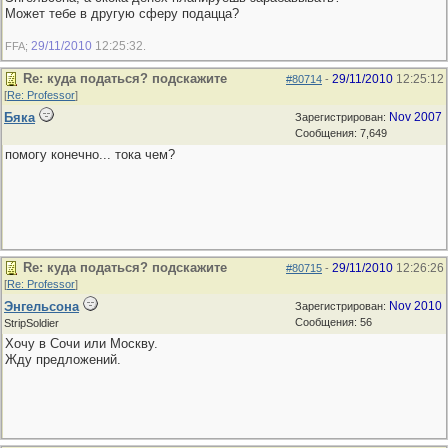
Может тебе в другую сферу подацца?
29/11/2010
12:25:32
FFA;
.
Re: куда податься? подскажите
29/11/2010
12:25:12
#80714
-
[
Re: Professor
]
Бяка
Nov 2007
Зарегистрирован:
Сообщения: 7,649
помогу конечно... тока чем?
Re: куда податься? подскажите
29/11/2010
12:26:26
#80715
-
[
Re: Professor
]
Энгельсона
Nov 2010
Зарегистрирован:
Сообщения: 56
StripSoldier
Хочу в Сочи или Москву.
Жду предложений.