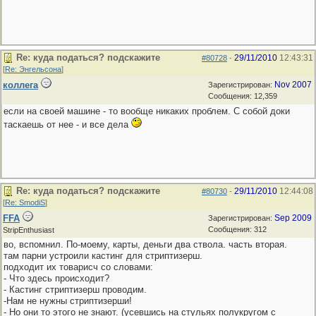
Re: куда податься? подскажите
29/11/2010
12:43:31
#80728
-
[
Re: Энгельсона
]
коллега
Nov 2007
Зарегистрирован:
Сообщения: 12,359
если на своей машине - то вообще никаких проблем. С собой доки
таскаешь от нее - и все дела
Re: куда податься? подскажите
29/11/2010
12:44:08
#80730
-
[
Re: SmodiS
]
FFA
Sep 2009
Зарегистрирован:
Сообщения: 312
StripEnthusiast
во, вспомнил. По-моему, карты, деньги два ствола. часть вторая.
там парни устроили кастинг для стриптизерш.
подходит их товарисч со словами:
- Что здесь происходит?
- Кастинг стриптизерш проводим.
-Нам не нужны стриптизерши!
- Но они то этого не знают. (усевшись на стульях полукругом с