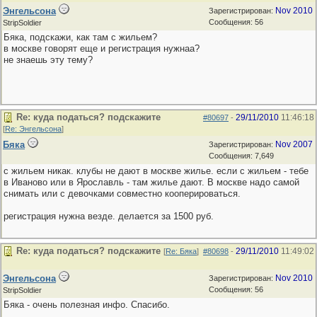
Энгельсона
Nov 2010
Зарегистрирован:
Сообщения: 56
StripSoldier
Бяка, подскажи, как там с жильем?
в москве говорят еще и регистрация нужнаа?
не знаешь эту тему?
Re: куда податься? подскажите
29/11/2010
11:46:18
#80697
-
[
Re: Энгельсона
]
Бяка
Nov 2007
Зарегистрирован:
Сообщения: 7,649
с жильем никак. клубы не дают в москве жилье. если с жильем - тебе
в Иваново или в Ярославль - там жилье дают. В москве надо самой
снимать или с девочками совместно кооперироваться.
регистрация нужна везде. делается за 1500 руб.
Re: куда податься? подскажите
29/11/2010
11:49:02
[
Re: Бяка
]
#80698
-
Энгельсона
Nov 2010
Зарегистрирован:
Сообщения: 56
StripSoldier
Бяка - очень полезная инфо. Спасибо.