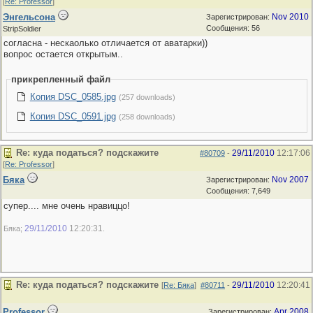
[
Re: Professor
]
Энгельсона
Nov 2010
Зарегистрирован:
Сообщения: 56
StripSoldier
согласна - нескаолько отличается от аватарки))
вопрос остается открытым..
прикрепленный файл
Копия DSC_0585.jpg
(257 downloads)
Копия DSC_0591.jpg
(258 downloads)
Re: куда податься? подскажите
29/11/2010
12:17:06
#80709
-
[
Re: Professor
]
Бяка
Nov 2007
Зарегистрирован:
Сообщения: 7,649
супер.... мне очень нравиццо!
29/11/2010
12:20:31
Бяка;
.
Re: куда податься? подскажите
29/11/2010
12:20:41
[
Re: Бяка
]
#80711
-
Professor
Apr 2008
Зарегистрирован: