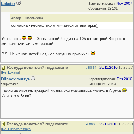
Lokator
Nov 2007
Зарегистрирован:
Сообщения: 12,131
Автор: Энгельсона
согласна - нескаолько отличается от аватарки))
Ух ты ёпта
... Энгельсона! Я один на 105 кв. метрах! Вопрос с
жильём, считай, уже решён!
P.S. Не женат, детей нет, без вредных привычек
.
Re: куда податься? подскажите
29/11/2010
15:35:57
#80864
-
[
Re: Lokator
]
Dlinnoxvostaya
Feb 2010
Зарегистрирован:
Сообщения: 2,103
StripWalker
..если не считать вредной привычкой требование сосать в 6 утра
Или это у Бяки?
Re: куда податься? подскажите
29/11/2010
15:36:59
#80866
-
[
Re: Dlinnoxvostaya
]