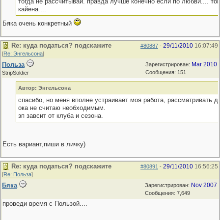
тогда не рассчитывай. правда лучше конечно если по любви.... то
кайена....
Бяка очень конкретный
Re: куда податься? подскажите
29/11/2010
16:07:49
#80887
-
[
Re: Энгельсона
]
Польза
Mar 2010
Зарегистрирован:
Сообщения: 151
StripSoldier
Автор: Энгельсона
спасибо, но меня вполне устраивает моя работа, рассматривать д
ока не считаю необходимым.
зп завсит от клуба и сезона.
Есть вариант,пиши в личку)
Re: куда податься? подскажите
29/11/2010
16:56:25
#80891
-
[
Re: Польза
]
Бяка
Nov 2007
Зарегистрирован:
Сообщения: 7,649
проведи время с Пользой....