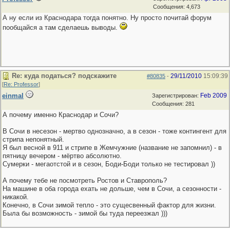
Сообщения: 4,673
А ну если из Краснодара тогда понятно. Ну просто почитай форум
пообщайся а там сделаешь выводы.
Re: куда податься? подскажите
29/11/2010
15:09:39
#80835
-
[
Re: Professor
]
einmal
Feb 2009
Зарегистрирован:
Сообщения: 281
А почему именно Краснодар и Сочи?
В Сочи в несезон - мертво однозначно, а в сезон - тоже контингент для
стрипа непонятный.
Я был весной в 911 и стрипе в Жемчужние (название не запомнил) - в
пятницу вечером - мёртво абсолютно.
Сумерки - мегаотстой и в сезон, Боди-Боди только не тестировал ))
А почему тебе не посмотреть Ростов и Ставрополь?
На машине в оба города ехать не дольше, чем в Сочи, а сезонности -
никакой.
Конечно, в Сочи зимой тепло - это сущесвенный фактор для жизни.
Была бы возможность - зимой бы туда переезжал )))