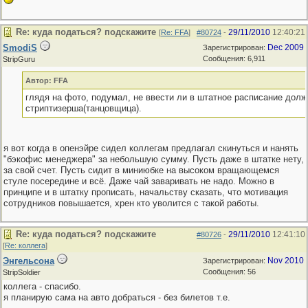
Re: куда податься? подскажите
29/11/2010
12:40:21
[
Re: FFA
]
#80724
-
SmodiS
Dec 2009
Зарегистрирован:
Сообщения: 6,911
StripGuru
Автор: FFA
глядя на фото, подумал, не ввести ли в штатное расписание долж
стриптизерша(танцовщица).
я вот когда в опенэйре сидел коллегам предлагал скинуться и нанять
"бэкофис менеджера" за небольшую сумму. Пусть даже в штатке нету,
за свой счет. Пусть сидит в миниюбке на высоком вращающемся
стуле посередине и всё. Даже чай заваривать не надо. Можно в
принципе и в штатку прописать, начальству сказать, что мотивация
сотрудников повышается, хрен кто уволится с такой работы.
Re: куда податься? подскажите
29/11/2010
12:41:10
#80726
-
[
Re: коллега
]
Энгельсона
Nov 2010
Зарегистрирован:
Сообщения: 56
StripSoldier
коллега - спасибо.
я планирую сама на авто добраться - без билетов т.е.