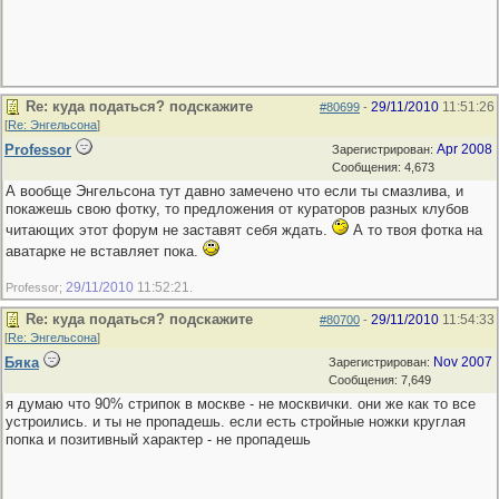
Re: куда податься? подскажите
29/11/2010
11:51:26
#80699
-
[
Re: Энгельсона
]
Professor
Apr 2008
Зарегистрирован:
Сообщения: 4,673
А вообще Энгельсона тут давно замечено что если ты смазлива, и
покажешь свою фотку, то предложения от кураторов разных клубов
читающих этот форум не заставят себя ждать.
А то твоя фотка на
аватарке не вставляет пока.
29/11/2010
11:52:21
Professor;
.
Re: куда податься? подскажите
29/11/2010
11:54:33
#80700
-
[
Re: Энгельсона
]
Бяка
Nov 2007
Зарегистрирован:
Сообщения: 7,649
я думаю что 90% стрипок в москве - не москвички. они же как то все
устроились. и ты не пропадешь. если есть стройные ножки круглая
попка и позитивный характер - не пропадешь