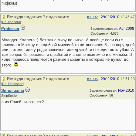
пифком)
Re: куда податься? подскажите
29/11/2010
12:45:47
#80732
-
[
Re: коллега
]
Professor
Apr 2008
Зарегистрирован:
Сообщения: 4,673
Молодец Коллега.:) Вот так с миру по нитке. А вообще если бы я
приехал в Москву с подобной миссией то остановился бы на пару дней
или в отеле, или у родственников, или друзей, и походил по клубам. А
там вопрос бы решился и с работой и вполне возможно и с жильём. В
ходе процесса появляются разные варианты о которых не думал до
этого.
Re: куда податься? подскажите
29/11/2010
12:51:28
#80735
-
[
Re: Professor
]
Энгельсона
Nov 2010
Зарегистрирован:
Сообщения: 56
StripSoldier
а из Сочей никого нет?