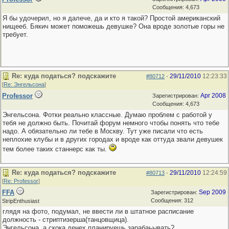
Сообщения: 4,673
Я бы удочерил, но я далече, да и кто я такой? Простой американский
нищееб. Бякич может поможешь девушке? Она вроде золотые горы не
требует.
Re: куда податься? подскажите
29/11/2010
12:23:33
#80712
-
[
Re: Энгельсона
]
Professor
Apr 2008
Зарегистрирован:
Сообщения: 4,673
Энгельсона. Фотки реально классные. Думаю проблем с работой у
тебя не должно быть. Почитай форум немного чтобы понять что тебе
надо. А обязательно ли тебе в Москву. Тут уже писали что есть
неплохие клубы и в других городах и вроде как оттуда звали девушек
тем более таких станнерс как ты.
Re: куда податься? подскажите
29/11/2010
12:24:59
#80713
-
[
Re: Professor
]
FFA
Sep 2009
Зарегистрирован:
Сообщения: 312
StripEnthusiast
глядя на фото, подумал, не ввести ли в штатное расписание
должность - стриптизерша(танцовщица).
Энгельсона, а скока денех планируешь зарабаьывать?