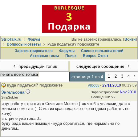
StripTalk.ru
Форум
Вы не зарегистрировались. [
Войти
]
Вопросы и ответы
куда податься? подскажите
Зарегистрироваться
Форумы
Список пользователей
Активные темы
Поиcк
Вопрос-Ответ
предыдущий топик
следующее сообщение
печать всего топика
1
2
3
4
страница 1 из 4
куда податься? подскажите
29/11/2010
06:19:39
#80635
-
Энгельсона
Nov 2010
Зарегистрирован:
Сообщения: 56
StripSoldier
ищу работу стриптиз в Сочи или Москве (так чтоб с увалами, да и с
жильем помогли..). Сама из краснодарского края (дома работать не
хочу).
в стрипе уже года 3..
буду рада вашей помощи - куда обратиться, где нормально по
деньгам..