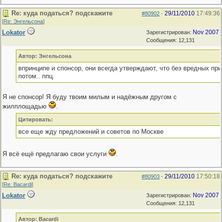
Re: куда податься? подскажите
29/11/2010
17:49:36
#80902
-
[
Re: Энгельсона
]
Lokator
Nov 2007
Зарегистрирован:
Сообщения: 12,131
Автор: Энгельсона
впринципе и спонсор, они всегда утверждают, что без вредных при
потом.. ппц.
Я не спонсор! Я буду твоим милым и надёжным другом с
жилплощадью
.
Цитировать:
все еще жду предложений и советов по Москве
Я всё ещё предлагаю свои услуги
.
Re: куда податься? подскажите
29/11/2010
17:50:18
#80903
-
[
Re: Bacardi
]
Lokator
Nov 2007
Зарегистрирован:
Сообщения: 12,131
Автор: Bacardi