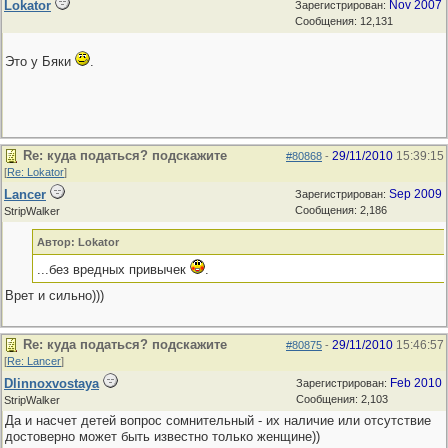
Lokator
Nov 2007
Зарегистрирован:
Сообщения: 12,131
Это у Бяки
.
Re: куда податься? подскажите
29/11/2010
15:39:15
#80868
-
[
Re: Lokator
]
Lancer
Sep 2009
Зарегистрирован:
Сообщения: 2,186
StripWalker
Автор: Lokator
...без вредных привычек
.
Врет и сильно)))
Re: куда податься? подскажите
29/11/2010
15:46:57
#80875
-
[
Re: Lancer
]
Dlinnoxvostaya
Feb 2010
Зарегистрирован:
Сообщения: 2,103
StripWalker
Да и насчет детей вопрос сомнительный - их наличие или отсутствие
достоверно может быть известно только женщине))