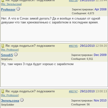
Re: куда податься? подскажите
29/11/2010
12:53:44
#80738
-
[
Re: Энгельсона
]
Professor
Apr 2008
Зарегистрирован:
Сообщения: 4,673
Нет. А что в Сочах зимой делать? Да и вообще я слышал от одной
девушки что там хреноватенько с заработком в последнее время.
Re: куда податься? подскажите
29/11/2010
12:59:20
#80745
-
[
Re: Professor
]
SmodiS
Dec 2009
Зарегистрирован:
Сообщения: 6,911
StripGuru
Угу, там через 3 года будет хорошо с заработком
Re: куда податься? подскажите
29/11/2010
13:00:13
#80747
-
[
Re: Professor
]
Энгельсона
Nov 2010
Зарегистрирован:
Сообщения: 56
StripSoldier