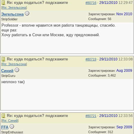
Re: куда податься? подскажите
29/11/2010
12:29:47
#80716
-
[
Re: Энгельсона
]
Энгельсона
Nov 2010
Зарегистрирован:
Сообщения: 56
StripSoldier
Professor - вполне нравится моя работа танцовщицы, спасибо.
еще раз:
Хочу работать в Сочи или Москве, жду предложений.
Re: куда податься? подскажите
29/11/2010
12:33:08
#80719
-
[
Re: Энгельсона
]
Синий
Aug 2009
Зарегистрирован:
Сообщения: 3,462
StripGuru
неплохо так)
Re: куда податься? подскажите
29/11/2010
12:33:56
#80721
-
[
Re: Синий
]
FFA
Sep 2009
Зарегистрирован:
Сообщения: 312
StripEnthusiast