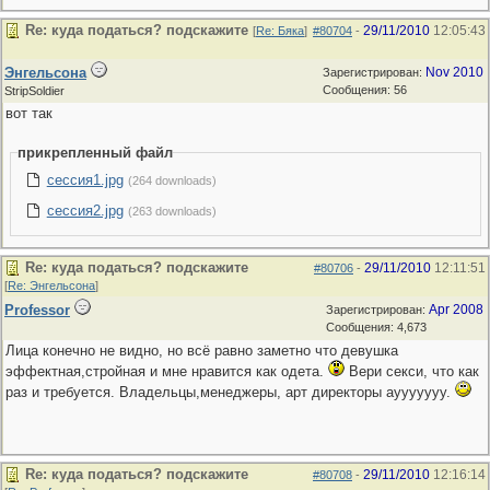
Re: куда податься? подскажите
29/11/2010
12:05:43
[
Re: Бяка
]
#80704
-
Энгельсона
Nov 2010
Зарегистрирован:
Сообщения: 56
StripSoldier
вот так
прикрепленный файл
сессия1.jpg
(264 downloads)
сессия2.jpg
(263 downloads)
Re: куда податься? подскажите
29/11/2010
12:11:51
#80706
-
[
Re: Энгельсона
]
Professor
Apr 2008
Зарегистрирован:
Сообщения: 4,673
Лица конечно не видно, но всё равно заметно что девушка
эффектная,стройная и мне нравится как одета.
Вери секси, что как
раз и требуется. Владельцы,менеджеры, арт директоры ayyyyyyy.
Re: куда податься? подскажите
29/11/2010
12:16:14
#80708
-