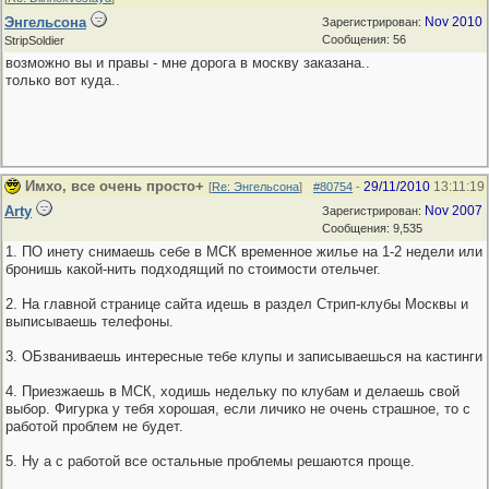
Энгельсона
Nov 2010
Зарегистрирован:
Сообщения: 56
StripSoldier
возможно вы и правы - мне дорога в москву заказана..
только вот куда..
Имхо, все очень просто+
29/11/2010
13:11:19
[
Re: Энгельсона
]
#80754
-
Arty
Nov 2007
Зарегистрирован:
Сообщения: 9,535
1. ПО инету снимаешь себе в МСК временное жилье на 1-2 недели или
бронишь какой-нить подходящий по стоимости отельчег.
2. На главной странице сайта идешь в раздел Стрип-клубы Москвы и
выписываешь телефоны.
3. ОБзваниваешь интересные тебе клупы и записываешься на кастинги
4. Приезжаешь в МСК, ходишь недельку по клубам и делаешь свой
выбор. Фигурка у тебя хорошая, если личико не очень страшное, то с
работой проблем не будет.
5. Ну а с работой все остальные проблемы решаются проще.