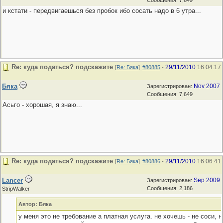
Сообщения: 7,649
и кстати - передвигаешься без пробок ибо сосать надо в 6 утра...
Re: куда податься? подскажите
29/11/2010
16:04:17
[
Re: Бяка
]
#80885
-
Бяка
Nov 2007
Зарегистрирован:
Сообщения: 7,649
Асьго - хорошая, я знаю...
Re: куда податься? подскажите
29/11/2010
16:06:41
[
Re: Бяка
]
#80886
-
Lancer
Sep 2009
Зарегистрирован:
Сообщения: 2,186
StripWalker
Автор: Бяка
у меня это не требование а платная услуга. не хочешь - не соси, н