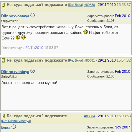
Re: куда податься? подскажите
29/11/2010
15:53:37
[
Re: Бяка
]
#80880
-
Dlinnoxvostaya
Feb 2010
Зарегистрирован:
Сообщения: 2,103
StripWalker
Вот и рецепт бытоустройства: живешь у Лока, сосешь у Бяки, от
одного к другому передвигаешься на Кайене
Нафиг тебе этот
Сочи??
29/11/2010
15:53:57
Dlinnoxvostaya;
.
Re: куда податься? подскажите
29/11/2010
15:54:32
[
Re: Бяка
]
#80881
-
Dlinnoxvostaya
Feb 2010
Зарегистрирован:
Сообщения: 2,103
StripWalker
Асьго - не вредная, она мукла!
Re: куда податься? подскажите
29/11/2010
16:03:53
#80884
-
[
Re: Dlinnoxvostaya
]
Бяка
Nov 2007
Зарегистрирован: