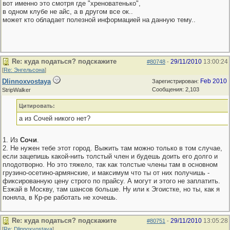
вот именно это смотря где "хреноватенько",
в одном клубе не айс, а в другом все ок..
может кто обладает полезной информацией на данную тему..
Re: куда податься? подскажите
29/11/2010
13:00:24
#80748
-
[
Re: Энгельсона
]
Dlinnoxvostaya
Feb 2010
Зарегистрирован:
Сообщения: 2,103
StripWalker
Цитировать:
а из Сочей никого нет?
1. Из
Сочи
.
2. Не нужен тебе этот город. Выжить там можно только в том случае,
если зацепишь какой-нить толстый член и будешь доить его долго и
плодотворно. Но это тяжело, так как толстые члены там в основном
грузино-осетино-армянские, и максимум что ты от них получишь -
фиксированную цену строго по прайсу. А могут и этого не заплатить.
Езжай в Москву, там шансов больше. Ну или к Эгоистке, но ты, как я
поняла, в Кр-ре работать не хочешь.
Re: куда податься? подскажите
29/11/2010
13:05:28
#80751
-
[
Re: Dlinnoxvostaya
]