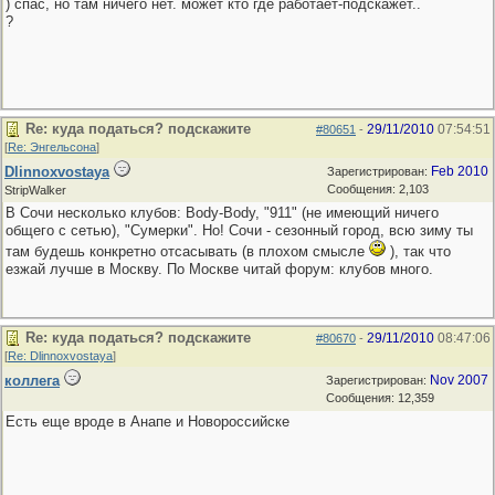
) спас, но там ничего нет. может кто где работает-подскажет..
?
Re: куда податься? подскажите
29/11/2010
07:54:51
#80651
-
[
Re: Энгельсона
]
Dlinnoxvostaya
Feb 2010
Зарегистрирован:
Сообщения: 2,103
StripWalker
В Сочи несколько клубов: Body-Body, "911" (не имеющий ничего
общего с сетью), "Сумерки". Но! Сочи - сезонный город, всю зиму ты
там будешь конкретно отсасывать (в плохом смысле
), так что
езжай лучше в Москву. По Москве читай форум: клубов много.
Re: куда податься? подскажите
29/11/2010
08:47:06
#80670
-
[
Re: Dlinnoxvostaya
]
коллега
Nov 2007
Зарегистрирован:
Сообщения: 12,359
Есть еще вроде в Анапе и Новороссийске