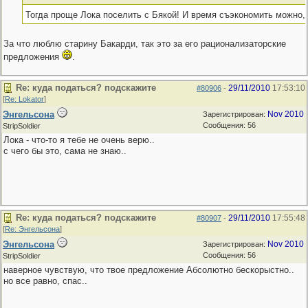
Тогда проще Лока поселить с Бякой! И время съэкономить можно,
За что люблю старину Бакарди, так это за его рационализаторские
предложения
.
Re: куда податься? подскажите
29/11/2010
17:53:10
#80906
-
[
Re: Lokator
]
Энгельсона
Nov 2010
Зарегистрирован:
Сообщения: 56
StripSoldier
Лока - что-то я тебе не очень верю..
с чего бы это, сама не знаю..
Re: куда податься? подскажите
29/11/2010
17:55:48
#80907
-
[
Re: Энгельсона
]
Энгельсона
Nov 2010
Зарегистрирован:
Сообщения: 56
StripSoldier
наверное чувствую, что твое предложение Абсолютно бескорыстно..
но все равно, спас..