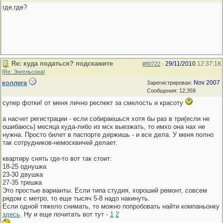
где,где?
Re: куда податься? подскажите
29/11/2010
12:37:18
#80722
-
[
Re: Энгельсона
]
коллега
Nov 2007
Зарегистрирован:
Сообщения: 12,359
супер фотки! от меня лично респект за смелость и красоту
а насчет регистрации - если собираешься хотя бы раз в три(если не
ошибаюсь) месяца куда-либо из мск выезжать, то имхо она нах не
нужна. Просто билет в паспорте держишь - и все дела. У меня полно
так сотрудников-немосквичей делает.
квартиру снять где-то вот так стоит:
18-25 однушка
23-30 двушка
27-35 трешка
Это простые варианты. Если типа студия, хороший ремонт, совсем
рядом с метро, то еще тысяч 5-8 надо накинуть.
Если одной тяжело снимать, то можно попробовать найти компаньонку
здесь
. Ну и еще почитать вот тут -
1
2