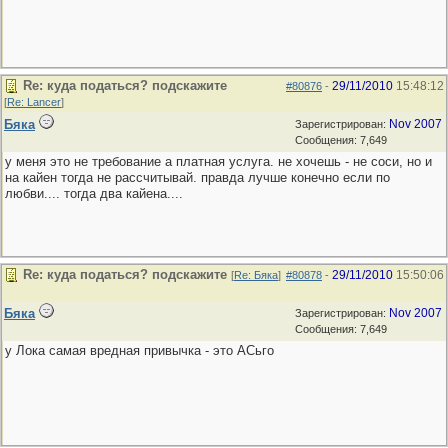
Re: куда податься? подскажите
29/11/2010
15:48:12
#80876
-
[
Re: Lancer
]
Бяка
Nov 2007
Зарегистрирован:
Сообщения: 7,649
у меня это не требование а платная услуга. не хочешь - не соси, но и
на кайен тогда не рассчитывай. правда лучше конечно если по
любви.... тогда два кайена....
Re: куда податься? подскажите
29/11/2010
15:50:06
[
Re: Бяка
]
#80878
-
Бяка
Nov 2007
Зарегистрирован:
Сообщения: 7,649
у Лока самая вредная привычка - это АСьго