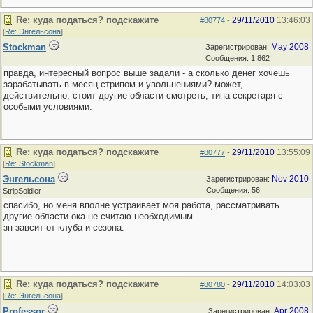
Re: куда податься? подскажите
29/11/2010
13:46:03
#80774
-
[
Re: Энгельсона
]
Stockman
May 2008
Зарегистрирован:
Сообщения: 1,862
правда, интересный вопрос выше задали - а сколько денег хочешь
зарабатывать в месяц стрипом и увольнениями? может,
действительно, стоит другие области смотреть, типа секретаря с
особыми условиями.
Re: куда податься? подскажите
29/11/2010
13:55:09
#80777
-
[
Re: Stockman
]
Энгельсона
Nov 2010
Зарегистрирован:
Сообщения: 56
StripSoldier
спасибо, но меня вполне устраивает моя работа, рассматривать
другие области ока не считаю необходимым.
зп завсит от клуба и сезона.
Re: куда податься? подскажите
29/11/2010
14:03:03
#80780
-
[
Re: Энгельсона
]
Professor
Apr 2008
Зарегистрирован: