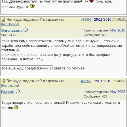
Так, Длиннохвостая! Ты мне тут не порти девАчку
! Она, вон,
исчезла куда-то
.
Re: куда податься? подскажите
29/11/2010
17:46:01
#80899
-
[
Re: Польза
]
Энгельсона
Nov 2010
Зарегистрирован:
Сообщения: 56
StripSoldier
привыкла сама зарабатывать, потому мне Каен не нужен - спокойно
заработала себе на копейку с коробкой автомат и с затонированными
стеклами)
впринципе и спонсор, они всегда утверждают, что без вредных
привычек, а потом.. ппц.
__________________________
все еще жду предложений и советов по Москве
Re: куда податься? подскажите
29/11/2010
17:46:27
#80900
-
[
Re: Lokator
]
Bacardi
Nov 2008
Зарегистрирован:
Сообщения: 455
Тогда проще Лока поселить с Бякой! И время съэкономить можно, и
бензин