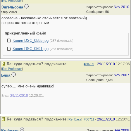
[
Re: Professor
]
Энгельсона
Nov 2010
Зарегистрирован:
Сообщения: 56
StripSoldier
согласна - нескаолько отличается от аватарки))
вопрос остается открытым..
прикрепленный файл
Копия DSC_0585.jpg
(257 downloads)
Копия DSC_0591.jpg
(258 downloads)
Re: куда податься? подскажите
29/11/2010
12:17:06
#80709
-
[
Re: Professor
]
Бяка
Nov 2007
Зарегистрирован:
Сообщения: 7,649
супер.... мне очень нравиццо!
29/11/2010
12:20:31
Бяка;
.
Re: куда податься? подскажите
29/11/2010
12:20:41
[
Re: Бяка
]
#80711
-
Professor
Apr 2008
Зарегистрирован: