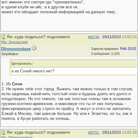
вот именно это смотря где "хреноватенько",
в одном клубе не айс, а в другом все ок..
может кто обладает полезной информацией на данную тему..
Re: куда податься? подскажите
29/11/2010
13:00:24
#80748
-
[
Re: Энгельсона
]
Dlinnoxvostaya
Feb 2010
Зарегистрирован:
Сообщения: 2,103
StripWalker
Цитировать:
а из Сочей никого нет?
1. Из
Сочи
.
2. Не нужен тебе этот город. Выжить там можно только в том случае,
если зацепишь какой-нить толстый член и будешь доить его долго и
плодотворно. Но это тяжело, так как толстые члены там в основном
грузино-осетино-армянские, и максимум что ты от них получишь -
фиксированную цену строго по прайсу. А могут и этого не заплатить.
Езжай в Москву, там шансов больше. Ну или к Эгоистке, но ты, как я
поняла, в Кр-ре работать не хочешь.
Re: куда податься? подскажите
29/11/2010
13:05:28
#80751
-
[
Re: Dlinnoxvostaya
]