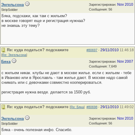
Энгельсона
Nov 2010
Зарегистрирован:
Сообщения: 56
StripSoldier
Бяка, подскажи, как там с жильем?
в москве говорят еще и регистрация нужнаа?
не знаешь эту тему?
Re: куда податься? подскажите
29/11/2010
11:46:18
#80697
-
[
Re: Энгельсона
]
Бяка
Nov 2007
Зарегистрирован:
Сообщения: 7,649
с жильем никак. клубы не дают в москве жилье. если с жильем - тебе
в Иваново или в Ярославль - там жилье дают. В москве надо самой
снимать или с девочками совместно кооперироваться.
регистрация нужна везде. делается за 1500 руб.
Re: куда податься? подскажите
29/11/2010
11:49:02
[
Re: Бяка
]
#80698
-
Энгельсона
Nov 2010
Зарегистрирован:
Сообщения: 56
StripSoldier
Бяка - очень полезная инфо. Спасибо.