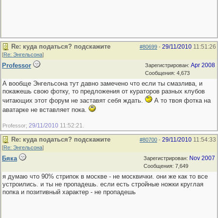
Re: куда податься? подскажите
29/11/2010
11:51:26
#80699
-
[
Re: Энгельсона
]
Professor
Apr 2008
Зарегистрирован:
Сообщения: 4,673
А вообще Энгельсона тут давно замечено что если ты смазлива, и
покажешь свою фотку, то предложения от кураторов разных клубов
читающих этот форум не заставят себя ждать.
А то твоя фотка на
аватарке не вставляет пока.
29/11/2010
11:52:21
Professor;
.
Re: куда податься? подскажите
29/11/2010
11:54:33
#80700
-
[
Re: Энгельсона
]
Бяка
Nov 2007
Зарегистрирован:
Сообщения: 7,649
я думаю что 90% стрипок в москве - не москвички. они же как то все
устроились. и ты не пропадешь. если есть стройные ножки круглая
попка и позитивный характер - не пропадешь