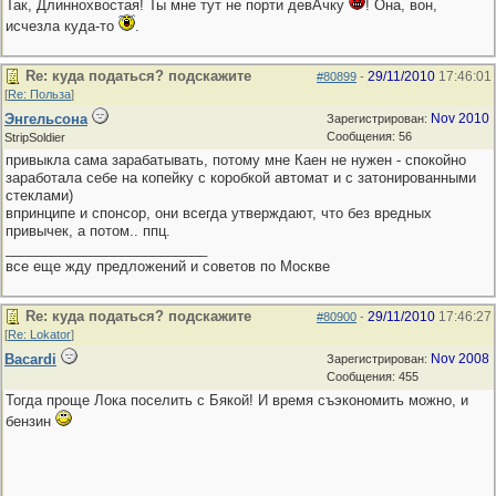
Так, Длиннохвостая! Ты мне тут не порти девАчку
! Она, вон,
исчезла куда-то
.
Re: куда податься? подскажите
29/11/2010
17:46:01
#80899
-
[
Re: Польза
]
Энгельсона
Nov 2010
Зарегистрирован:
Сообщения: 56
StripSoldier
привыкла сама зарабатывать, потому мне Каен не нужен - спокойно
заработала себе на копейку с коробкой автомат и с затонированными
стеклами)
впринципе и спонсор, они всегда утверждают, что без вредных
привычек, а потом.. ппц.
__________________________
все еще жду предложений и советов по Москве
Re: куда податься? подскажите
29/11/2010
17:46:27
#80900
-
[
Re: Lokator
]
Bacardi
Nov 2008
Зарегистрирован:
Сообщения: 455
Тогда проще Лока поселить с Бякой! И время съэкономить можно, и
бензин