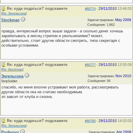
Re: куда податься? подскажите
29/11/2010
13:46:03
#80774
-
[
Re: Энгельсона
]
Stockman
May 2008
Зарегистрирован:
Сообщения: 1,862
правда, интересный вопрос выше задали - а сколько денег хочешь
зарабатывать в месяц стрипом и увольнениями? может,
действительно, стоит другие области смотреть, типа секретаря с
особыми условиями.
Re: куда податься? подскажите
29/11/2010
13:55:09
#80777
-
[
Re: Stockman
]
Энгельсона
Nov 2010
Зарегистрирован:
Сообщения: 56
StripSoldier
спасибо, но меня вполне устраивает моя работа, рассматривать
другие области ока не считаю необходимым.
зп завсит от клуба и сезона.
Re: куда податься? подскажите
29/11/2010
14:03:03
#80780
-
[
Re: Энгельсона
]
Professor
Apr 2008
Зарегистрирован: