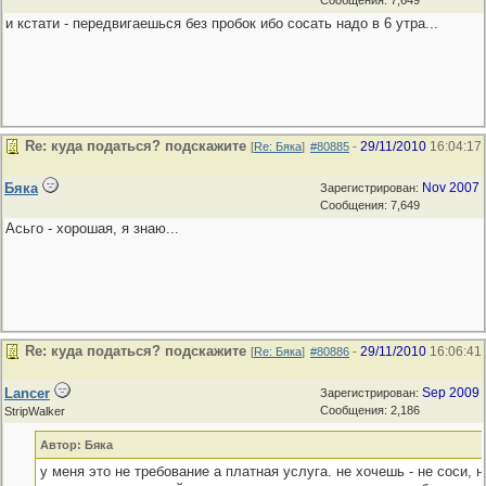
Сообщения: 7,649
и кстати - передвигаешься без пробок ибо сосать надо в 6 утра...
Re: куда податься? подскажите
29/11/2010
16:04:17
[
Re: Бяка
]
#80885
-
Бяка
Nov 2007
Зарегистрирован:
Сообщения: 7,649
Асьго - хорошая, я знаю...
Re: куда податься? подскажите
29/11/2010
16:06:41
[
Re: Бяка
]
#80886
-
Lancer
Sep 2009
Зарегистрирован:
Сообщения: 2,186
StripWalker
Автор: Бяка
у меня это не требование а платная услуга. не хочешь - не соси, н