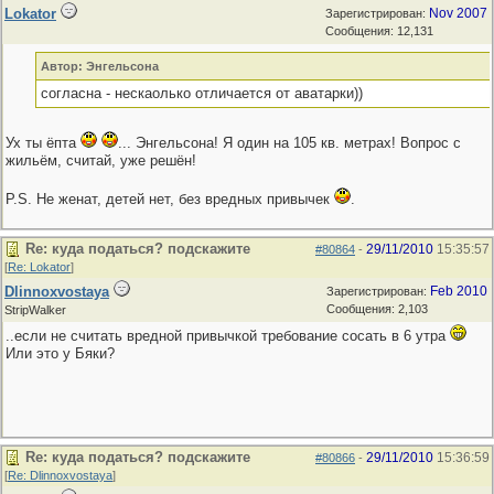
Lokator
Nov 2007
Зарегистрирован:
Сообщения: 12,131
Автор: Энгельсона
согласна - нескаолько отличается от аватарки))
Ух ты ёпта
... Энгельсона! Я один на 105 кв. метрах! Вопрос с
жильём, считай, уже решён!
P.S. Не женат, детей нет, без вредных привычек
.
Re: куда податься? подскажите
29/11/2010
15:35:57
#80864
-
[
Re: Lokator
]
Dlinnoxvostaya
Feb 2010
Зарегистрирован:
Сообщения: 2,103
StripWalker
..если не считать вредной привычкой требование сосать в 6 утра
Или это у Бяки?
Re: куда податься? подскажите
29/11/2010
15:36:59
#80866
-
[
Re: Dlinnoxvostaya
]