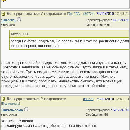
Re: куда податься? подскажите
29/11/2010
12:40:21
[
Re: FFA
]
#80724
-
SmodiS
Dec 2009
Зарегистрирован:
Сообщения: 6,911
StripGuru
Автор: FFA
глядя на фото, подумал, не ввести ли в штатное расписание долж
стриптизерша(танцовщица).
я вот когда в опенэйре сидел коллегам предлагал скинуться и нанять
"бэкофис менеджера" за небольшую сумму. Пусть даже в штатке нету,
за свой счет. Пусть сидит в миниюбке на высоком вращающемся
стуле посередине и всё. Даже чай заваривать не надо. Можно в
принципе и в штатку прописать, начальству сказать, что мотивация
сотрудников повышается, хрен кто уволится с такой работы.
Re: куда податься? подскажите
29/11/2010
12:41:10
#80726
-
[
Re: коллега
]
Энгельсона
Nov 2010
Зарегистрирован:
Сообщения: 56
StripSoldier
коллега - спасибо.
я планирую сама на авто добраться - без билетов т.е.