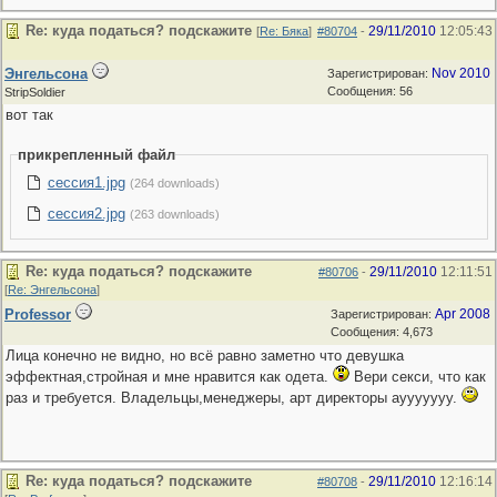
Re: куда податься? подскажите
29/11/2010
12:05:43
[
Re: Бяка
]
#80704
-
Энгельсона
Nov 2010
Зарегистрирован:
Сообщения: 56
StripSoldier
вот так
прикрепленный файл
сессия1.jpg
(264 downloads)
сессия2.jpg
(263 downloads)
Re: куда податься? подскажите
29/11/2010
12:11:51
#80706
-
[
Re: Энгельсона
]
Professor
Apr 2008
Зарегистрирован:
Сообщения: 4,673
Лица конечно не видно, но всё равно заметно что девушка
эффектная,стройная и мне нравится как одета.
Вери секси, что как
раз и требуется. Владельцы,менеджеры, арт директоры ayyyyyyy.
Re: куда податься? подскажите
29/11/2010
12:16:14
#80708
-