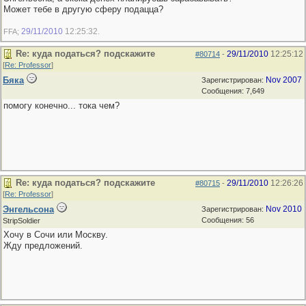
Может тебе в другую сферу подацца?
29/11/2010
12:25:32
FFA;
.
Re: куда податься? подскажите
29/11/2010
12:25:12
#80714
-
[
Re: Professor
]
Бяка
Nov 2007
Зарегистрирован:
Сообщения: 7,649
помогу конечно... тока чем?
Re: куда податься? подскажите
29/11/2010
12:26:26
#80715
-
[
Re: Professor
]
Энгельсона
Nov 2010
Зарегистрирован:
Сообщения: 56
StripSoldier
Хочу в Сочи или Москву.
Жду предложений.