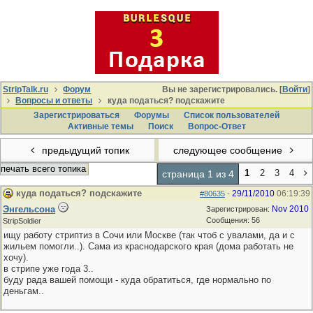
StripTalk.ru
Форум
Вы не зарегистрировались. [
Войти
]
Вопросы и ответы
куда податься? подскажите
Зарегистрироваться
Форумы
Список пользователей
Активные темы
Поиcк
Вопрос-Ответ
предыдущий топик
следующее сообщение
печать всего топика
1
2
3
4
страница 1 из 4
куда податься? подскажите
29/11/2010
06:19:39
#80635
-
Энгельсона
Nov 2010
Зарегистрирован:
Сообщения: 56
StripSoldier
ищу работу стриптиз в Сочи или Москве (так чтоб с увалами, да и с
жильем помогли..). Сама из краснодарского края (дома работать не
хочу).
в стрипе уже года 3..
буду рада вашей помощи - куда обратиться, где нормально по
деньгам..