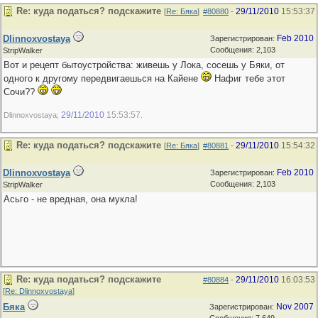
Re: куда податься? подскажите
29/11/2010
15:53:37
[
Re: Бяка
]
#80880
-
Dlinnoxvostaya
Feb 2010
Зарегистрирован:
Сообщения: 2,103
StripWalker
Вот и рецепт бытоустройства: живешь у Лока, сосешь у Бяки, от
одного к другому передвигаешься на Кайене
Нафиг тебе этот
Сочи??
29/11/2010
15:53:57
Dlinnoxvostaya;
.
Re: куда податься? подскажите
29/11/2010
15:54:32
[
Re: Бяка
]
#80881
-
Dlinnoxvostaya
Feb 2010
Зарегистрирован:
Сообщения: 2,103
StripWalker
Асьго - не вредная, она мукла!
Re: куда податься? подскажите
29/11/2010
16:03:53
#80884
-
[
Re: Dlinnoxvostaya
]
Бяка
Nov 2007
Зарегистрирован: