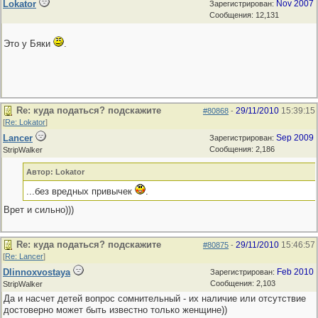
Lokator
Nov 2007
Зарегистрирован:
Сообщения: 12,131
Это у Бяки
.
Re: куда податься? подскажите
29/11/2010
15:39:15
#80868
-
[
Re: Lokator
]
Lancer
Sep 2009
Зарегистрирован:
Сообщения: 2,186
StripWalker
Автор: Lokator
...без вредных привычек
.
Врет и сильно)))
Re: куда податься? подскажите
29/11/2010
15:46:57
#80875
-
[
Re: Lancer
]
Dlinnoxvostaya
Feb 2010
Зарегистрирован:
Сообщения: 2,103
StripWalker
Да и насчет детей вопрос сомнительный - их наличие или отсутствие
достоверно может быть известно только женщине))