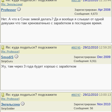
Re: куда податься? подскажите
29/11/2010
12:53:44
#80738
-
[
Re: Энгельсона
]
Professor
Apr 2008
Зарегистрирован:
Сообщения: 4,673
Нет. А что в Сочах зимой делать? Да и вообще я слышал от одной
девушки что там хреноватенько с заработком в последнее время.
Re: куда податься? подскажите
29/11/2010
12:59:20
#80745
-
[
Re: Professor
]
SmodiS
Dec 2009
Зарегистрирован:
Сообщения: 6,911
StripGuru
Угу, там через 3 года будет хорошо с заработком
Re: куда податься? подскажите
29/11/2010
13:00:13
#80747
-
[
Re: Professor
]
Энгельсона
Nov 2010
Зарегистрирован:
Сообщения: 56
StripSoldier