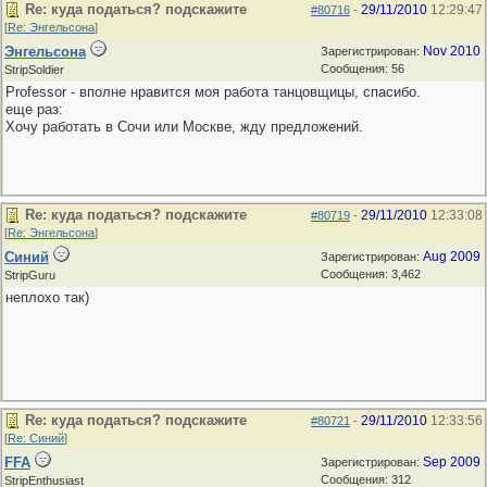
Re: куда податься? подскажите
29/11/2010
12:29:47
#80716
-
[
Re: Энгельсона
]
Энгельсона
Nov 2010
Зарегистрирован:
Сообщения: 56
StripSoldier
Professor - вполне нравится моя работа танцовщицы, спасибо.
еще раз:
Хочу работать в Сочи или Москве, жду предложений.
Re: куда податься? подскажите
29/11/2010
12:33:08
#80719
-
[
Re: Энгельсона
]
Синий
Aug 2009
Зарегистрирован:
Сообщения: 3,462
StripGuru
неплохо так)
Re: куда податься? подскажите
29/11/2010
12:33:56
#80721
-
[
Re: Синий
]
FFA
Sep 2009
Зарегистрирован:
Сообщения: 312
StripEnthusiast