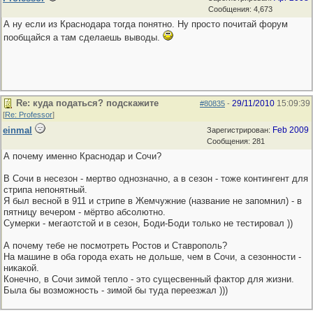
Сообщения: 4,673
А ну если из Краснодара тогда понятно. Ну просто почитай форум
пообщайся а там сделаешь выводы.
Re: куда податься? подскажите
29/11/2010
15:09:39
#80835
-
[
Re: Professor
]
einmal
Feb 2009
Зарегистрирован:
Сообщения: 281
А почему именно Краснодар и Сочи?
В Сочи в несезон - мертво однозначно, а в сезон - тоже контингент для
стрипа непонятный.
Я был весной в 911 и стрипе в Жемчужние (название не запомнил) - в
пятницу вечером - мёртво абсолютно.
Сумерки - мегаотстой и в сезон, Боди-Боди только не тестировал ))
А почему тебе не посмотреть Ростов и Ставрополь?
На машине в оба города ехать не дольше, чем в Сочи, а сезонности -
никакой.
Конечно, в Сочи зимой тепло - это сущесвенный фактор для жизни.
Была бы возможность - зимой бы туда переезжал )))