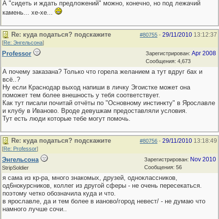
А "сидеть и ждать предложений" можно, конечно, но под лежачий
камень... хе-хе...
Re: куда податься? подскажите
29/11/2010
13:12:37
#80755
-
[
Re: Энгельсона
]
Professor
Apr 2008
Зарегистрирован:
Сообщения: 4,673
А почему заказана? Только что горела желанием а тут вдруг бах и
всё..?
Ну если Краснодар выход напиши в личку Эгоистке может она
поможет тем более внешность у тебя соответствует.
Как тут писали почитай отчёты по "Основному инстинкту" в Ярославле
и клубу в Иваново. Вроде девушкам предоставляли условия.
Тут есть люди которые тебе могут помочь.
Re: куда податься? подскажите
29/11/2010
13:18:49
#80756
-
[
Re: Professor
]
Энгельсона
Nov 2010
Зарегистрирован:
Сообщения: 56
StripSoldier
я сама из кр-ра, много знакомых, друзей, одноклассников,
од6нокурсников, коллег из другой сферы - не очень пересекаться.
поэтому четко обозначила куда и что.
в ярославле, да и тем более в ианово/город невест/ - не думаю что
намного лучше сочи..