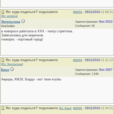
Re: куда податься? подскажите
29/11/2010
11:08:31
#80693
-
[
Re: коллега
]
Энгельсона
Nov 2010
Зарегистрирован:
Сообщения: 56
StripSoldier
в новоросе работала в ХХХ - театр стриптиза..
Забегаловка для морячков.
/новорос - портовый город/
Re: куда податься? подскажите
29/11/2010
11:31:12
#80694
-
[
Re: Энгельсона
]
Бяка
Nov 2007
Зарегистрирован:
Сообщения: 7,649
Аврора, КМ19, Бордо - вот твои клубы
Re: куда податься? подскажите
29/11/2010
11:34:21
[
Re: Бяка
]
#80695
-