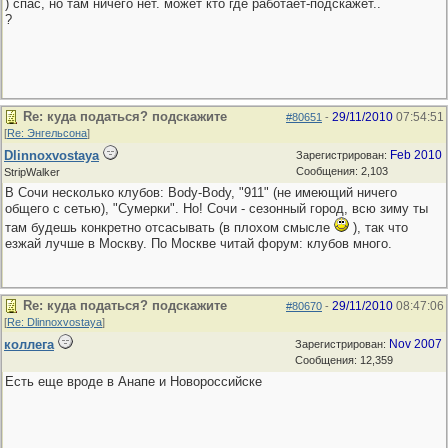
) спас, но там ничего нет. может кто где работает-подскажет..
?
Re: куда податься? подскажите
29/11/2010
07:54:51
#80651
-
[
Re: Энгельсона
]
Dlinnoxvostaya
Feb 2010
Зарегистрирован:
Сообщения: 2,103
StripWalker
В Сочи несколько клубов: Body-Body, "911" (не имеющий ничего
общего с сетью), "Сумерки". Но! Сочи - сезонный город, всю зиму ты
там будешь конкретно отсасывать (в плохом смысле
), так что
езжай лучше в Москву. По Москве читай форум: клубов много.
Re: куда податься? подскажите
29/11/2010
08:47:06
#80670
-
[
Re: Dlinnoxvostaya
]
коллега
Nov 2007
Зарегистрирован:
Сообщения: 12,359
Есть еще вроде в Анапе и Новороссийске