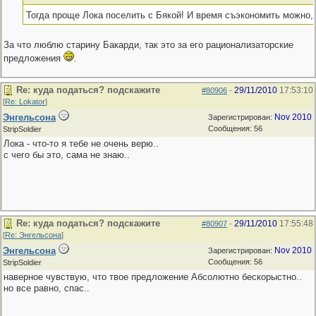
Тогда проще Лока поселить с Бякой! И время съэкономить можно,
За что люблю старину Бакарди, так это за его рационализаторские
предложения
.
Re: куда податься? подскажите
29/11/2010
17:53:10
#80906
-
[
Re: Lokator
]
Энгельсона
Nov 2010
Зарегистрирован:
Сообщения: 56
StripSoldier
Лока - что-то я тебе не очень верю..
с чего бы это, сама не знаю..
Re: куда податься? подскажите
29/11/2010
17:55:48
#80907
-
[
Re: Энгельсона
]
Энгельсона
Nov 2010
Зарегистрирован:
Сообщения: 56
StripSoldier
наверное чувствую, что твое предложение Абсолютно бескорыстно..
но все равно, спас..