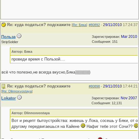
Re: куда податься? подскажите
29/11/2010
17:24:37
[
Re: Бяка
]
#80892
-
Польза
Mar 2010
Зарегистрирован:
Сообщения: 151
StripSoldier
Автор: Бяка
проведи время с Пользой....
всё что полезно,не всегда вкусно,Бяка))))))))))))
Re: куда податься? подскажите
29/11/2010
17:44:21
#80898
-
[
Re: Dlinnoxvostaya
]
Lokator
Nov 2007
Зарегистрирован:
Сообщения: 12,131
Автор: Dlinnoxvostaya
Вот и рецепт бытоустройства: живешь у Лока, сосешь у Бяки, от о
другому передвигаешься на Кайене
Нафиг тебе этот Сочи??