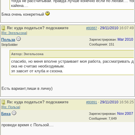
тогда не рассчитывай. правда лучше конечно если по любви.... то
кайена....
Бяка очень конкретный
Re: куда податься? подскажите
29/11/2010
16:07:49
#80887
-
[
Re: Энгельсона
]
Польза
Mar 2010
Зарегистрирован:
Сообщения: 151
StripSoldier
Автор: Энгельсона
спасибо, но меня вполне устраивает моя работа, рассматривать д
ока не считаю необходимым.
зп завсит от клуба и сезона.
Есть вариант,пиши в личку)
Re: куда податься? подскажите
29/11/2010
16:56:25
#80891
-
[
Re: Польза
]
Бяка
Nov 2007
Зарегистрирован:
Сообщения: 7,649
проведи время с Пользой....