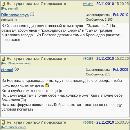
Re: куда податься? подскажите
29/11/2010
15:20:25
#80844
-
[
Re: einmal
]
Dlinnoxvostaya
Feb 2010
Зарегистрирован:
Сообщения: 2,103
StripWalker
В Ставрополе один-единственный стрипклупп - "Зажигалка". По
отзывам аборигенов - "крокодиловая ферма" и "самая грязная
рыгаловка города". Из Ростова девочки сами в Краснодар работать
приезжают.
Re: куда податься? подскажите
29/11/2010
15:32:26
#80858
-
[
Re: Dlinnoxvostaya
]
einmal
Feb 2009
Зарегистрирован:
Сообщения: 281
Из Ростова в Краснодар, кмк, едут не в последнюю очередь, чтобы
быть подальше от дома
.
Хотя клубы там конечно те еще (((
Но Зажигалка там вполне себе - насколько может быть вполне себе
Зажигалка ))))
На этом форуме появлялась Кобра, кажется - можноо ее по поводу
условий попытать.
Re: куда податься? подскажите
29/11/2010
15:33:35
#80861
-
[
Re: Энгельсона
]