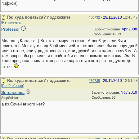
пифком)
Re: куда податься? подскажите
29/11/2010
12:45:47
#80732
-
[
Re: коллега
]
Professor
Apr 2008
Зарегистрирован:
Сообщения: 4,673
Молодец Коллега.:) Вот так с миру по нитке. А вообще если бы я
приехал в Москву с подобной миссией то остановился бы на пару дней
или в отеле, или у родственников, или друзей, и походил по клубам. А
там вопрос бы решился и с работой и вполне возможно и с жильём. В
ходе процесса появляются разные варианты о которых не думал до
этого.
Re: куда податься? подскажите
29/11/2010
12:51:28
#80735
-
[
Re: Professor
]
Энгельсона
Nov 2010
Зарегистрирован:
Сообщения: 56
StripSoldier
а из Сочей никого нет?