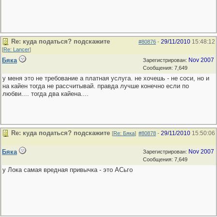
Re: куда податься? подскажите
29/11/2010
15:48:12
#80876
-
[
Re: Lancer
]
Бяка
Nov 2007
Зарегистрирован:
Сообщения: 7,649
у меня это не требование а платная услуга. не хочешь - не соси, но и
на кайен тогда не рассчитывай. правда лучше конечно если по
любви.... тогда два кайена....
Re: куда податься? подскажите
29/11/2010
15:50:06
[
Re: Бяка
]
#80878
-
Бяка
Nov 2007
Зарегистрирован:
Сообщения: 7,649
у Лока самая вредная привычка - это АСьго