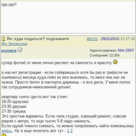
где,где?
Re: куда податься? подскажите
29/11/2010
12:37:18
#80722
-
[
Re: Энгельсона
]
коллега
Nov 2007
Зарегистрирован:
Сообщения: 12,359
супер фотки! от меня лично респект за смелость и красоту
а насчет регистрации - если собираешься хотя бы раз в три(если не
ошибаюсь) месяца куда-либо из мск выезжать, то имхо она нах не
нужна. Просто билет в паспорте держишь - и все дела. У меня полно
так сотрудников-немосквичей делает.
квартиру снять где-то вот так стоит:
18-25 однушка
23-30 двушка
27-35 трешка
Это простые варианты. Если типа студия, хороший ремонт, совсем
рядом с метро, то еще тысяч 5-8 надо накинуть.
Если одной тяжело снимать, то можно попробовать найти компаньонку
здесь
. Ну и еще почитать вот тут -
1
2