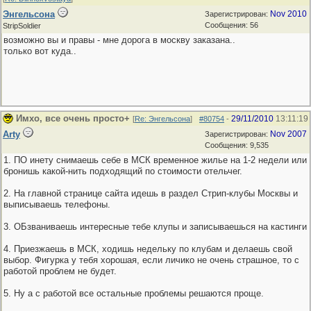
Энгельсона
Nov 2010
Зарегистрирован:
Сообщения: 56
StripSoldier
возможно вы и правы - мне дорога в москву заказана..
только вот куда..
Имхо, все очень просто+
29/11/2010
13:11:19
[
Re: Энгельсона
]
#80754
-
Arty
Nov 2007
Зарегистрирован:
Сообщения: 9,535
1. ПО инету снимаешь себе в МСК временное жилье на 1-2 недели или
бронишь какой-нить подходящий по стоимости отельчег.
2. На главной странице сайта идешь в раздел Стрип-клубы Москвы и
выписываешь телефоны.
3. ОБзваниваешь интересные тебе клупы и записываешься на кастинги
4. Приезжаешь в МСК, ходишь недельку по клубам и делаешь свой
выбор. Фигурка у тебя хорошая, если личико не очень страшное, то с
работой проблем не будет.
5. Ну а с работой все остальные проблемы решаются проще.