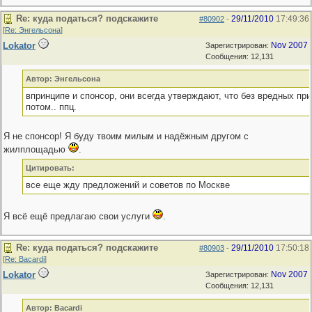
Re: куда податься? подскажите
29/11/2010
17:49:36
#80902
-
[
Re: Энгельсона
]
Lokator
Nov 2007
Зарегистрирован:
Сообщения: 12,131
Автор: Энгельсона
впринципе и спонсор, они всегда утверждают, что без вредных при
потом.. ппц.
Я не спонсор! Я буду твоим милым и надёжным другом с
жилплощадью
.
Цитировать:
все еще жду предложений и советов по Москве
Я всё ещё предлагаю свои услуги
.
Re: куда податься? подскажите
29/11/2010
17:50:18
#80903
-
[
Re: Bacardi
]
Lokator
Nov 2007
Зарегистрирован:
Сообщения: 12,131
Автор: Bacardi