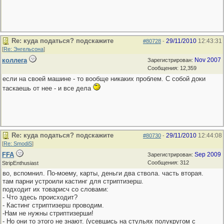
Re: куда податься? подскажите
29/11/2010
12:43:31
#80728
-
[
Re: Энгельсона
]
коллега
Nov 2007
Зарегистрирован:
Сообщения: 12,359
если на своей машине - то вообще никаких проблем. С собой доки
таскаешь от нее - и все дела
Re: куда податься? подскажите
29/11/2010
12:44:08
#80730
-
[
Re: SmodiS
]
FFA
Sep 2009
Зарегистрирован:
Сообщения: 312
StripEnthusiast
во, вспомнил. По-моему, карты, деньги два ствола. часть вторая.
там парни устроили кастинг для стриптизерш.
подходит их товарисч со словами:
- Что здесь происходит?
- Кастинг стриптизерш проводим.
-Нам не нужны стриптизерши!
- Но они то этого не знают. (усевшись на стульях полукругом с