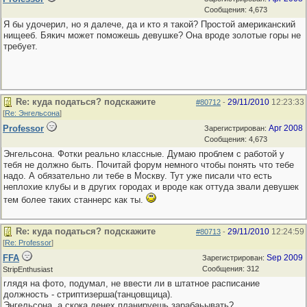
Сообщения: 4,673
Я бы удочерил, но я далече, да и кто я такой? Простой американский
нищееб. Бякич может поможешь девушке? Она вроде золотые горы не
требует.
Re: куда податься? подскажите
29/11/2010
12:23:33
#80712
-
[
Re: Энгельсона
]
Professor
Apr 2008
Зарегистрирован:
Сообщения: 4,673
Энгельсона. Фотки реально классные. Думаю проблем с работой у
тебя не должно быть. Почитай форум немного чтобы понять что тебе
надо. А обязательно ли тебе в Москву. Тут уже писали что есть
неплохие клубы и в других городах и вроде как оттуда звали девушек
тем более таких станнерс как ты.
Re: куда податься? подскажите
29/11/2010
12:24:59
#80713
-
[
Re: Professor
]
FFA
Sep 2009
Зарегистрирован:
Сообщения: 312
StripEnthusiast
глядя на фото, подумал, не ввести ли в штатное расписание
должность - стриптизерша(танцовщица).
Энгельсона, а скока денех планируешь зарабаьывать?