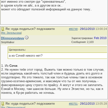
вот именно это смотря где "хреноватенько",
в одном клубе не айс, а в другом все ок..
может кто обладает полезной информацией на данную тему..
Re: куда податься? подскажите
29/11/2010
13:00:24
#80748
-
[
Re: Энгельсона
]
Dlinnoxvostaya
Feb 2010
Зарегистрирован:
Сообщения: 2,103
StripWalker
Цитировать:
а из Сочей никого нет?
1. Из
Сочи
.
2. Не нужен тебе этот город. Выжить там можно только в том случае,
если зацепишь какой-нить толстый член и будешь доить его долго и
плодотворно. Но это тяжело, так как толстые члены там в основном
грузино-осетино-армянские, и максимум что ты от них получишь -
фиксированную цену строго по прайсу. А могут и этого не заплатить.
Езжай в Москву, там шансов больше. Ну или к Эгоистке, но ты, как я
поняла, в Кр-ре работать не хочешь.
Re: куда податься? подскажите
29/11/2010
13:05:28
#80751
-
[
Re: Dlinnoxvostaya
]