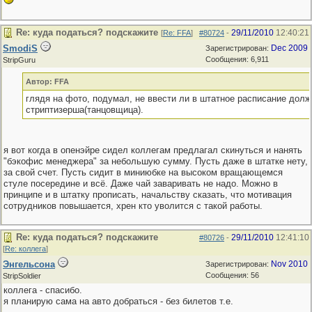
Re: куда податься? подскажите
29/11/2010
12:40:21
[
Re: FFA
]
#80724
-
SmodiS
Dec 2009
Зарегистрирован:
Сообщения: 6,911
StripGuru
Автор: FFA
глядя на фото, подумал, не ввести ли в штатное расписание долж
стриптизерша(танцовщица).
я вот когда в опенэйре сидел коллегам предлагал скинуться и нанять
"бэкофис менеджера" за небольшую сумму. Пусть даже в штатке нету,
за свой счет. Пусть сидит в миниюбке на высоком вращающемся
стуле посередине и всё. Даже чай заваривать не надо. Можно в
принципе и в штатку прописать, начальству сказать, что мотивация
сотрудников повышается, хрен кто уволится с такой работы.
Re: куда податься? подскажите
29/11/2010
12:41:10
#80726
-
[
Re: коллега
]
Энгельсона
Nov 2010
Зарегистрирован:
Сообщения: 56
StripSoldier
коллега - спасибо.
я планирую сама на авто добраться - без билетов т.е.