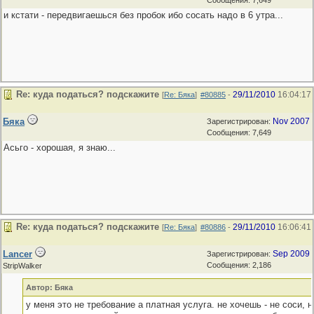
Сообщения: 7,649
и кстати - передвигаешься без пробок ибо сосать надо в 6 утра...
Re: куда податься? подскажите
29/11/2010
16:04:17
[
Re: Бяка
]
#80885
-
Бяка
Nov 2007
Зарегистрирован:
Сообщения: 7,649
Асьго - хорошая, я знаю...
Re: куда податься? подскажите
29/11/2010
16:06:41
[
Re: Бяка
]
#80886
-
Lancer
Sep 2009
Зарегистрирован:
Сообщения: 2,186
StripWalker
Автор: Бяка
у меня это не требование а платная услуга. не хочешь - не соси, н