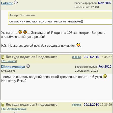
Lokator
Nov 2007
Зарегистрирован:
Сообщения: 12,131
Автор: Энгельсона
согласна - нескаолько отличается от аватарки))
Ух ты ёпта
... Энгельсона! Я один на 105 кв. метрах! Вопрос с
жильём, считай, уже решён!
P.S. Не женат, детей нет, без вредных привычек
.
Re: куда податься? подскажите
29/11/2010
15:35:57
#80864
-
[
Re: Lokator
]
Dlinnoxvostaya
Feb 2010
Зарегистрирован:
Сообщения: 2,103
StripWalker
..если не считать вредной привычкой требование сосать в 6 утра
Или это у Бяки?
Re: куда податься? подскажите
29/11/2010
15:36:59
#80866
-
[
Re: Dlinnoxvostaya
]