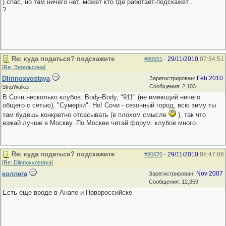
) спас, но там ничего нет. может кто где работает-подскажет..
?
Re: куда податься? подскажите
29/11/2010
07:54:51
#80651
-
[
Re: Энгельсона
]
Dlinnoxvostaya
Feb 2010
Зарегистрирован:
Сообщения: 2,103
StripWalker
В Сочи несколько клубов: Body-Body, "911" (не имеющий ничего
общего с сетью), "Сумерки". Но! Сочи - сезонный город, всю зиму ты
там будешь конкретно отсасывать (в плохом смысле
), так что
езжай лучше в Москву. По Москве читай форум: клубов много.
Re: куда податься? подскажите
29/11/2010
08:47:06
#80670
-
[
Re: Dlinnoxvostaya
]
коллега
Nov 2007
Зарегистрирован:
Сообщения: 12,359
Есть еще вроде в Анапе и Новороссийске