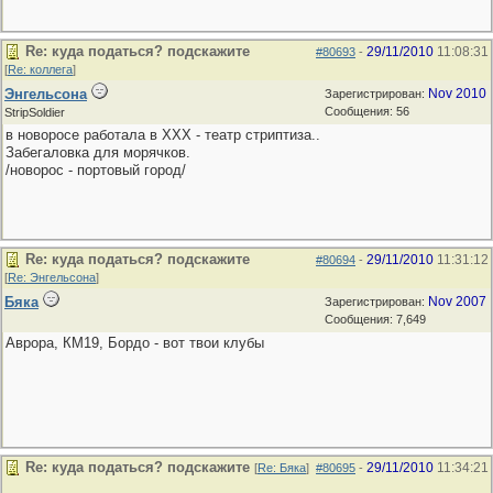
Re: куда податься? подскажите
29/11/2010
11:08:31
#80693
-
[
Re: коллега
]
Энгельсона
Nov 2010
Зарегистрирован:
Сообщения: 56
StripSoldier
в новоросе работала в ХХХ - театр стриптиза..
Забегаловка для морячков.
/новорос - портовый город/
Re: куда податься? подскажите
29/11/2010
11:31:12
#80694
-
[
Re: Энгельсона
]
Бяка
Nov 2007
Зарегистрирован:
Сообщения: 7,649
Аврора, КМ19, Бордо - вот твои клубы
Re: куда податься? подскажите
29/11/2010
11:34:21
[
Re: Бяка
]
#80695
-