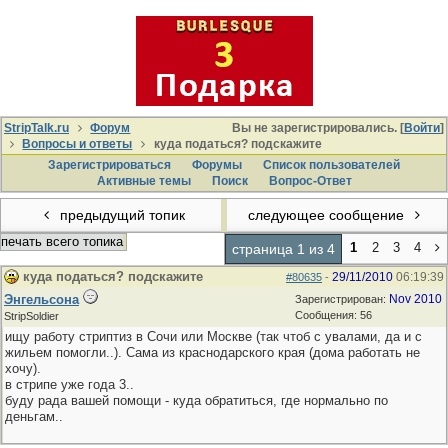
StripTalk.ru
Форум
Вы не зарегистрировались. [
Войти
]
Вопросы и ответы
куда податься? подскажите
Зарегистрироваться
Форумы
Список пользователей
Активные темы
Поиcк
Вопрос-Ответ
предыдущий топик
следующее сообщение
печать всего топика
1
2
3
4
страница 1 из 4
куда податься? подскажите
29/11/2010
06:19:39
#80635
-
Энгельсона
Nov 2010
Зарегистрирован:
Сообщения: 56
StripSoldier
ищу работу стриптиз в Сочи или Москве (так чтоб с увалами, да и с
жильем помогли..). Сама из краснодарского края (дома работать не
хочу).
в стрипе уже года 3..
буду рада вашей помощи - куда обратиться, где нормально по
деньгам..