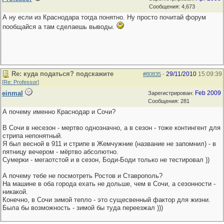
Сообщения: 4,673
А ну если из Краснодара тогда понятно. Ну просто почитай форум
пообщайся а там сделаешь выводы.
Re: куда податься? подскажите
29/11/2010
15:09:39
#80835
-
[
Re: Professor
]
einmal
Feb 2009
Зарегистрирован:
Сообщения: 281
А почему именно Краснодар и Сочи?
В Сочи в несезон - мертво однозначно, а в сезон - тоже контингент для
стрипа непонятный.
Я был весной в 911 и стрипе в Жемчужние (название не запомнил) - в
пятницу вечером - мёртво абсолютно.
Сумерки - мегаотстой и в сезон, Боди-Боди только не тестировал ))
А почему тебе не посмотреть Ростов и Ставрополь?
На машине в оба города ехать не дольше, чем в Сочи, а сезонности -
никакой.
Конечно, в Сочи зимой тепло - это сущесвенный фактор для жизни.
Была бы возможность - зимой бы туда переезжал )))