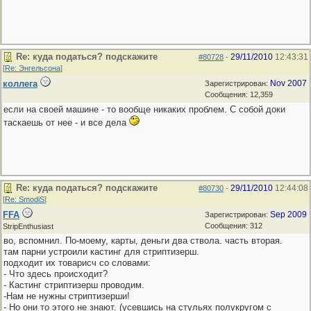
Re: куда податься? подскажите
29/11/2010
12:43:31
#80728
-
[
Re: Энгельсона
]
коллега
Nov 2007
Зарегистрирован:
Сообщения: 12,359
если на своей машине - то вообще никаких проблем. С собой доки
таскаешь от нее - и все дела
Re: куда податься? подскажите
29/11/2010
12:44:08
#80730
-
[
Re: SmodiS
]
FFA
Sep 2009
Зарегистрирован:
Сообщения: 312
StripEnthusiast
во, вспомнил. По-моему, карты, деньги два ствола. часть вторая.
там парни устроили кастинг для стриптизерш.
подходит их товарисч со словами:
- Что здесь происходит?
- Кастинг стриптизерш проводим.
-Нам не нужны стриптизерши!
- Но они то этого не знают. (усевшись на стульях полукругом с