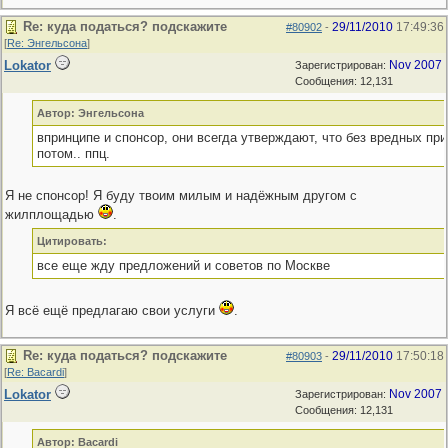
Re: куда податься? подскажите
29/11/2010
17:49:36
#80902
-
[
Re: Энгельсона
]
Lokator
Nov 2007
Зарегистрирован:
Сообщения: 12,131
Автор: Энгельсона
впринципе и спонсор, они всегда утверждают, что без вредных при
потом.. ппц.
Я не спонсор! Я буду твоим милым и надёжным другом с
жилплощадью
.
Цитировать:
все еще жду предложений и советов по Москве
Я всё ещё предлагаю свои услуги
.
Re: куда податься? подскажите
29/11/2010
17:50:18
#80903
-
[
Re: Bacardi
]
Lokator
Nov 2007
Зарегистрирован:
Сообщения: 12,131
Автор: Bacardi