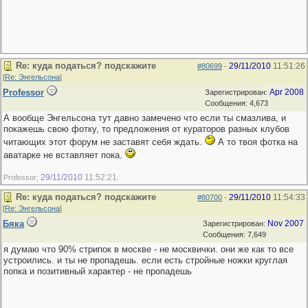
Re: куда податься? подскажите
29/11/2010
11:51:26
#80699
-
[
Re: Энгельсона
]
Professor
Apr 2008
Зарегистрирован:
Сообщения: 4,673
А вообще Энгельсона тут давно замечено что если ты смазлива, и
покажешь свою фотку, то предложения от кураторов разных клубов
читающих этот форум не заставят себя ждать.
А то твоя фотка на
аватарке не вставляет пока.
29/11/2010
11:52:21
Professor;
.
Re: куда податься? подскажите
29/11/2010
11:54:33
#80700
-
[
Re: Энгельсона
]
Бяка
Nov 2007
Зарегистрирован:
Сообщения: 7,649
я думаю что 90% стрипок в москве - не москвички. они же как то все
устроились. и ты не пропадешь. если есть стройные ножки круглая
попка и позитивный характер - не пропадешь