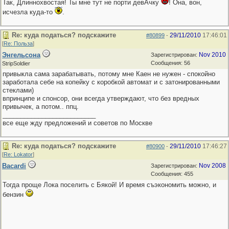
Так, Длиннохвостая! Ты мне тут не порти девАчку
! Она, вон,
исчезла куда-то
.
Re: куда податься? подскажите
29/11/2010
17:46:01
#80899
-
[
Re: Польза
]
Энгельсона
Nov 2010
Зарегистрирован:
Сообщения: 56
StripSoldier
привыкла сама зарабатывать, потому мне Каен не нужен - спокойно
заработала себе на копейку с коробкой автомат и с затонированными
стеклами)
впринципе и спонсор, они всегда утверждают, что без вредных
привычек, а потом.. ппц.
__________________________
все еще жду предложений и советов по Москве
Re: куда податься? подскажите
29/11/2010
17:46:27
#80900
-
[
Re: Lokator
]
Bacardi
Nov 2008
Зарегистрирован:
Сообщения: 455
Тогда проще Лока поселить с Бякой! И время съэкономить можно, и
бензин