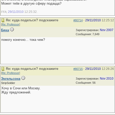
Может тебе в другую сферу подацца?
29/11/2010
12:25:32
FFA;
.
Re: куда податься? подскажите
29/11/2010
12:25:12
#80714
-
[
Re: Professor
]
Бяка
Nov 2007
Зарегистрирован:
Сообщения: 7,649
помогу конечно... тока чем?
Re: куда податься? подскажите
29/11/2010
12:26:26
#80715
-
[
Re: Professor
]
Энгельсона
Nov 2010
Зарегистрирован:
Сообщения: 56
StripSoldier
Хочу в Сочи или Москву.
Жду предложений.