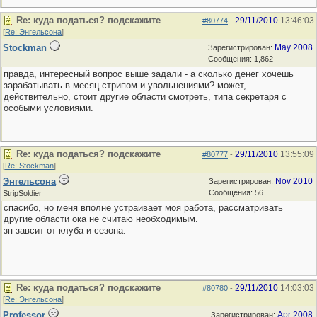
Re: куда податься? подскажите
29/11/2010
13:46:03
#80774
-
[
Re: Энгельсона
]
Stockman
May 2008
Зарегистрирован:
Сообщения: 1,862
правда, интересный вопрос выше задали - а сколько денег хочешь
зарабатывать в месяц стрипом и увольнениями? может,
действительно, стоит другие области смотреть, типа секретаря с
особыми условиями.
Re: куда податься? подскажите
29/11/2010
13:55:09
#80777
-
[
Re: Stockman
]
Энгельсона
Nov 2010
Зарегистрирован:
Сообщения: 56
StripSoldier
спасибо, но меня вполне устраивает моя работа, рассматривать
другие области ока не считаю необходимым.
зп завсит от клуба и сезона.
Re: куда податься? подскажите
29/11/2010
14:03:03
#80780
-
[
Re: Энгельсона
]
Professor
Apr 2008
Зарегистрирован: