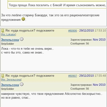
Тогда проще Лока поселить с Бякой! И время съэкономить можно,
За что люблю старину Бакарди, так это за его рационализаторские
предложения
.
Re: куда податься? подскажите
29/11/2010
17:53:10
#80906
-
[
Re: Lokator
]
Энгельсона
Nov 2010
Зарегистрирован:
Сообщения: 56
StripSoldier
Лока - что-то я тебе не очень верю..
с чего бы это, сама не знаю..
Re: куда податься? подскажите
29/11/2010
17:55:48
#80907
-
[
Re: Энгельсона
]
Энгельсона
Nov 2010
Зарегистрирован:
Сообщения: 56
StripSoldier
наверное чувствую, что твое предложение Абсолютно бескорыстно..
но все равно, спас..