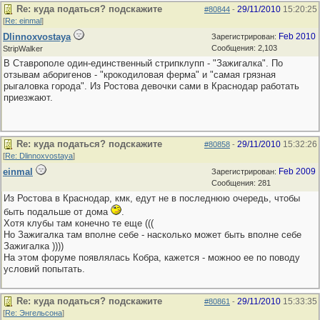
Re: куда податься? подскажите
29/11/2010
15:20:25
#80844
-
[
Re: einmal
]
Dlinnoxvostaya
Feb 2010
Зарегистрирован:
Сообщения: 2,103
StripWalker
В Ставрополе один-единственный стрипклупп - "Зажигалка". По
отзывам аборигенов - "крокодиловая ферма" и "самая грязная
рыгаловка города". Из Ростова девочки сами в Краснодар работать
приезжают.
Re: куда податься? подскажите
29/11/2010
15:32:26
#80858
-
[
Re: Dlinnoxvostaya
]
einmal
Feb 2009
Зарегистрирован:
Сообщения: 281
Из Ростова в Краснодар, кмк, едут не в последнюю очередь, чтобы
быть подальше от дома
.
Хотя клубы там конечно те еще (((
Но Зажигалка там вполне себе - насколько может быть вполне себе
Зажигалка ))))
На этом форуме появлялась Кобра, кажется - можноо ее по поводу
условий попытать.
Re: куда податься? подскажите
29/11/2010
15:33:35
#80861
-
[
Re: Энгельсона
]