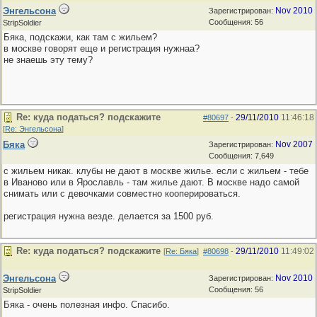
Энгельсона
Nov 2010
Зарегистрирован:
Сообщения: 56
StripSoldier
Бяка, подскажи, как там с жильем?
в москве говорят еще и регистрация нужнаа?
не знаешь эту тему?
Re: куда податься? подскажите
29/11/2010
11:46:18
#80697
-
[
Re: Энгельсона
]
Бяка
Nov 2007
Зарегистрирован:
Сообщения: 7,649
с жильем никак. клубы не дают в москве жилье. если с жильем - тебе
в Иваново или в Ярославль - там жилье дают. В москве надо самой
снимать или с девочками совместно кооперироваться.
регистрация нужна везде. делается за 1500 руб.
Re: куда податься? подскажите
29/11/2010
11:49:02
[
Re: Бяка
]
#80698
-
Энгельсона
Nov 2010
Зарегистрирован:
Сообщения: 56
StripSoldier
Бяка - очень полезная инфо. Спасибо.