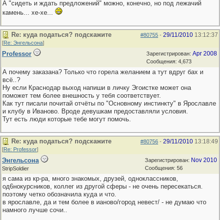
А "сидеть и ждать предложений" можно, конечно, но под лежачий
камень... хе-хе...
Re: куда податься? подскажите
29/11/2010
13:12:37
#80755
-
[
Re: Энгельсона
]
Professor
Apr 2008
Зарегистрирован:
Сообщения: 4,673
А почему заказана? Только что горела желанием а тут вдруг бах и
всё..?
Ну если Краснодар выход напиши в личку Эгоистке может она
поможет тем более внешность у тебя соответствует.
Как тут писали почитай отчёты по "Основному инстинкту" в Ярославле
и клубу в Иваново. Вроде девушкам предоставляли условия.
Тут есть люди которые тебе могут помочь.
Re: куда податься? подскажите
29/11/2010
13:18:49
#80756
-
[
Re: Professor
]
Энгельсона
Nov 2010
Зарегистрирован:
Сообщения: 56
StripSoldier
я сама из кр-ра, много знакомых, друзей, одноклассников,
од6нокурсников, коллег из другой сферы - не очень пересекаться.
поэтому четко обозначила куда и что.
в ярославле, да и тем более в ианово/город невест/ - не думаю что
намного лучше сочи..