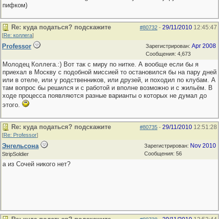
пифком)
Re: куда податься? подскажите
29/11/2010
12:45:47
#80732
-
[
Re: коллега
]
Professor
Apr 2008
Зарегистрирован:
Сообщения: 4,673
Молодец Коллега.:) Вот так с миру по нитке. А вообще если бы я
приехал в Москву с подобной миссией то остановился бы на пару дней
или в отеле, или у родственников, или друзей, и походил по клубам. А
там вопрос бы решился и с работой и вполне возможно и с жильём. В
ходе процесса появляются разные варианты о которых не думал до
этого.
Re: куда податься? подскажите
29/11/2010
12:51:28
#80735
-
[
Re: Professor
]
Энгельсона
Nov 2010
Зарегистрирован:
Сообщения: 56
StripSoldier
а из Сочей никого нет?