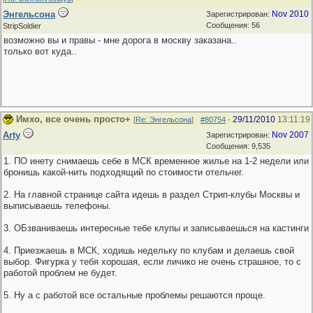
Энгельсона
Nov 2010
Зарегистрирован:
Сообщения: 56
StripSoldier
возможно вы и правы - мне дорога в москву заказана..
только вот куда..
Имхо, все очень просто+
29/11/2010
13:11:19
[
Re: Энгельсона
]
#80754
-
Arty
Nov 2007
Зарегистрирован:
Сообщения: 9,535
1. ПО инету снимаешь себе в МСК временное жилье на 1-2 недели или
бронишь какой-нить подходящий по стоимости отельчег.
2. На главной странице сайта идешь в раздел Стрип-клубы Москвы и
выписываешь телефоны.
3. ОБзваниваешь интересные тебе клупы и записываешься на кастинги
4. Приезжаешь в МСК, ходишь недельку по клубам и делаешь свой
выбор. Фигурка у тебя хорошая, если личико не очень страшное, то с
работой проблем не будет.
5. Ну а с работой все остальные проблемы решаются проще.