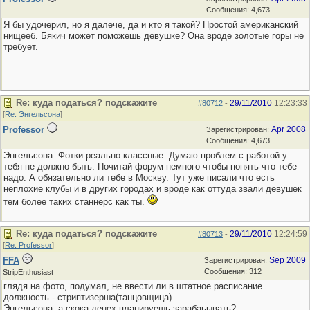
Сообщения: 4,673
Я бы удочерил, но я далече, да и кто я такой? Простой американский
нищееб. Бякич может поможешь девушке? Она вроде золотые горы не
требует.
Re: куда податься? подскажите
29/11/2010
12:23:33
#80712
-
[
Re: Энгельсона
]
Professor
Apr 2008
Зарегистрирован:
Сообщения: 4,673
Энгельсона. Фотки реально классные. Думаю проблем с работой у
тебя не должно быть. Почитай форум немного чтобы понять что тебе
надо. А обязательно ли тебе в Москву. Тут уже писали что есть
неплохие клубы и в других городах и вроде как оттуда звали девушек
тем более таких станнерс как ты.
Re: куда податься? подскажите
29/11/2010
12:24:59
#80713
-
[
Re: Professor
]
FFA
Sep 2009
Зарегистрирован:
Сообщения: 312
StripEnthusiast
глядя на фото, подумал, не ввести ли в штатное расписание
должность - стриптизерша(танцовщица).
Энгельсона, а скока денех планируешь зарабаьывать?