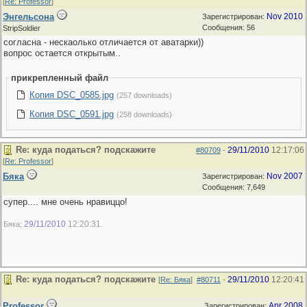
[
Re: Professor
]
Энгельсона
Nov 2010
Зарегистрирован:
Сообщения: 56
StripSoldier
согласна - нескаолько отличается от аватарки))
вопрос остается открытым..
прикрепленный файл
Копия DSC_0585.jpg
(257 downloads)
Копия DSC_0591.jpg
(258 downloads)
Re: куда податься? подскажите
29/11/2010
12:17:06
#80709
-
[
Re: Professor
]
Бяка
Nov 2007
Зарегистрирован:
Сообщения: 7,649
супер.... мне очень нравиццо!
29/11/2010
12:20:31
Бяка;
.
Re: куда податься? подскажите
29/11/2010
12:20:41
[
Re: Бяка
]
#80711
-
Professor
Apr 2008
Зарегистрирован: