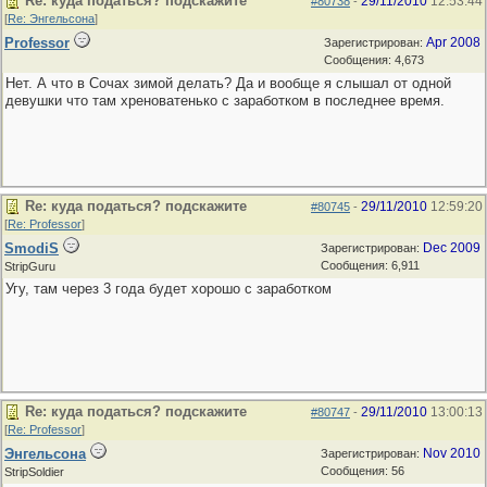
Re: куда податься? подскажите
29/11/2010
12:53:44
#80738
-
[
Re: Энгельсона
]
Professor
Apr 2008
Зарегистрирован:
Сообщения: 4,673
Нет. А что в Сочах зимой делать? Да и вообще я слышал от одной
девушки что там хреноватенько с заработком в последнее время.
Re: куда податься? подскажите
29/11/2010
12:59:20
#80745
-
[
Re: Professor
]
SmodiS
Dec 2009
Зарегистрирован:
Сообщения: 6,911
StripGuru
Угу, там через 3 года будет хорошо с заработком
Re: куда податься? подскажите
29/11/2010
13:00:13
#80747
-
[
Re: Professor
]
Энгельсона
Nov 2010
Зарегистрирован:
Сообщения: 56
StripSoldier