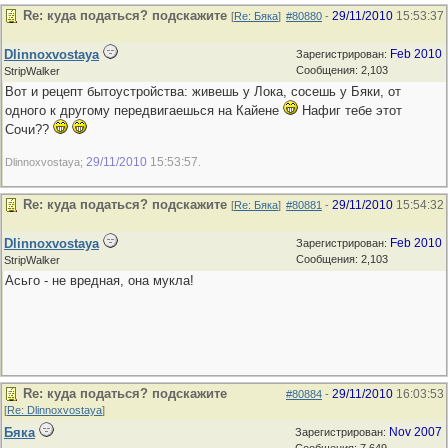
Re: куда податься? подскажите
29/11/2010
15:53:37
[
Re: Бяка
]
#80880
-
Dlinnoxvostaya
Feb 2010
Зарегистрирован:
Сообщения: 2,103
StripWalker
Вот и рецепт бытоустройства: живешь у Лока, сосешь у Бяки, от
одного к другому передвигаешься на Кайене
Нафиг тебе этот
Сочи??
29/11/2010
15:53:57
Dlinnoxvostaya;
.
Re: куда податься? подскажите
29/11/2010
15:54:32
[
Re: Бяка
]
#80881
-
Dlinnoxvostaya
Feb 2010
Зарегистрирован:
Сообщения: 2,103
StripWalker
Асьго - не вредная, она мукла!
Re: куда податься? подскажите
29/11/2010
16:03:53
#80884
-
[
Re: Dlinnoxvostaya
]
Бяка
Nov 2007
Зарегистрирован: