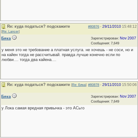
Re: куда податься? подскажите
29/11/2010
15:48:12
#80876
-
[
Re: Lancer
]
Бяка
Nov 2007
Зарегистрирован:
Сообщения: 7,649
у меня это не требование а платная услуга. не хочешь - не соси, но и
на кайен тогда не рассчитывай. правда лучше конечно если по
любви.... тогда два кайена....
Re: куда податься? подскажите
29/11/2010
15:50:06
[
Re: Бяка
]
#80878
-
Бяка
Nov 2007
Зарегистрирован:
Сообщения: 7,649
у Лока самая вредная привычка - это АСьго