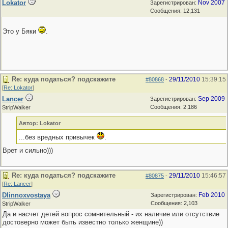
Lokator
Nov 2007
Зарегистрирован:
Сообщения: 12,131
Это у Бяки
.
Re: куда податься? подскажите
29/11/2010
15:39:15
#80868
-
[
Re: Lokator
]
Lancer
Sep 2009
Зарегистрирован:
Сообщения: 2,186
StripWalker
Автор: Lokator
...без вредных привычек
.
Врет и сильно)))
Re: куда податься? подскажите
29/11/2010
15:46:57
#80875
-
[
Re: Lancer
]
Dlinnoxvostaya
Feb 2010
Зарегистрирован:
Сообщения: 2,103
StripWalker
Да и насчет детей вопрос сомнительный - их наличие или отсутствие
достоверно может быть известно только женщине))