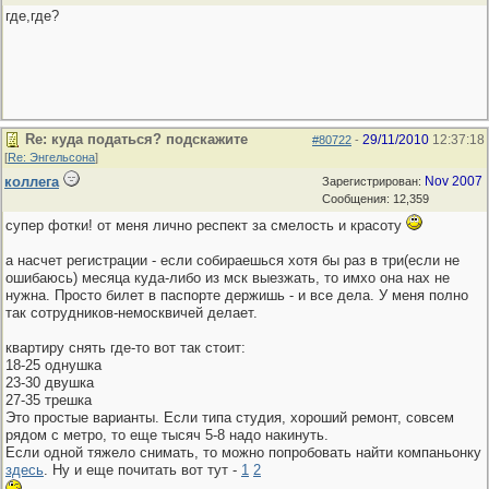
где,где?
Re: куда податься? подскажите
29/11/2010
12:37:18
#80722
-
[
Re: Энгельсона
]
коллега
Nov 2007
Зарегистрирован:
Сообщения: 12,359
супер фотки! от меня лично респект за смелость и красоту
а насчет регистрации - если собираешься хотя бы раз в три(если не
ошибаюсь) месяца куда-либо из мск выезжать, то имхо она нах не
нужна. Просто билет в паспорте держишь - и все дела. У меня полно
так сотрудников-немосквичей делает.
квартиру снять где-то вот так стоит:
18-25 однушка
23-30 двушка
27-35 трешка
Это простые варианты. Если типа студия, хороший ремонт, совсем
рядом с метро, то еще тысяч 5-8 надо накинуть.
Если одной тяжело снимать, то можно попробовать найти компаньонку
здесь
. Ну и еще почитать вот тут -
1
2