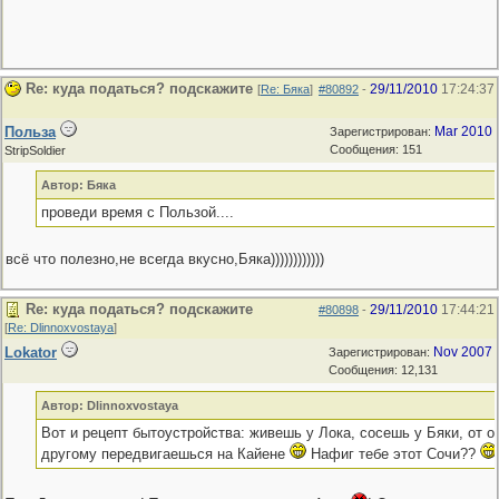
Re: куда податься? подскажите
29/11/2010
17:24:37
[
Re: Бяка
]
#80892
-
Польза
Mar 2010
Зарегистрирован:
Сообщения: 151
StripSoldier
Автор: Бяка
проведи время с Пользой....
всё что полезно,не всегда вкусно,Бяка))))))))))))
Re: куда податься? подскажите
29/11/2010
17:44:21
#80898
-
[
Re: Dlinnoxvostaya
]
Lokator
Nov 2007
Зарегистрирован:
Сообщения: 12,131
Автор: Dlinnoxvostaya
Вот и рецепт бытоустройства: живешь у Лока, сосешь у Бяки, от о
другому передвигаешься на Кайене
Нафиг тебе этот Сочи??