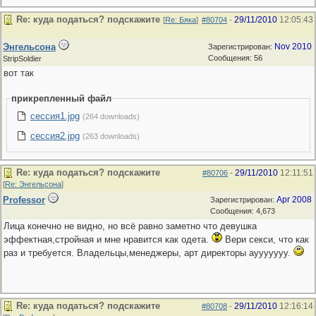
Re: куда податься? подскажите
29/11/2010
12:05:43
[
Re: Бяка
]
#80704
-
Энгельсона
Nov 2010
Зарегистрирован:
Сообщения: 56
StripSoldier
вот так
прикрепленный файл
сессия1.jpg
(264 downloads)
сессия2.jpg
(263 downloads)
Re: куда податься? подскажите
29/11/2010
12:11:51
#80706
-
[
Re: Энгельсона
]
Professor
Apr 2008
Зарегистрирован:
Сообщения: 4,673
Лица конечно не видно, но всё равно заметно что девушка
эффектная,стройная и мне нравится как одета.
Вери секси, что как
раз и требуется. Владельцы,менеджеры, арт директоры ayyyyyyy.
Re: куда податься? подскажите
29/11/2010
12:16:14
#80708
-