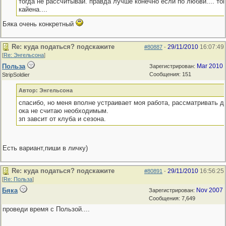
тогда не рассчитывай. правда лучше конечно если по любви.... то
кайена....
Бяка очень конкретный
Re: куда податься? подскажите
29/11/2010
16:07:49
#80887
-
[
Re: Энгельсона
]
Польза
Mar 2010
Зарегистрирован:
Сообщения: 151
StripSoldier
Автор: Энгельсона
спасибо, но меня вполне устраивает моя работа, рассматривать д
ока не считаю необходимым.
зп завсит от клуба и сезона.
Есть вариант,пиши в личку)
Re: куда податься? подскажите
29/11/2010
16:56:25
#80891
-
[
Re: Польза
]
Бяка
Nov 2007
Зарегистрирован:
Сообщения: 7,649
проведи время с Пользой....