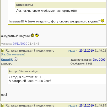
Цитировать:
Лок, скинь свою любимую паспортную))))
Гыыыыы!!! А Бяке тогда что, фоту своего аккуратного кидать?
аккуратнОЙ шкурки
29/11/2010
21:48:48
Vanessa;
.
Re: куда податься? подскажите
29/11/2010
21:49:02
#81037
-
[
Re: Dlinnoxvostaya
]
SmodiS
Dec 2009
Зарегистрирован:
Сообщения: 6,911
StripGuru
Автор: Dlinnoxvostaya
Сегодня смотрит КВН,
А завтра ей наср..ть на йенг!
cool
Re: куда податься? подскажите
29/11/2010
21:49:35
#81038
-