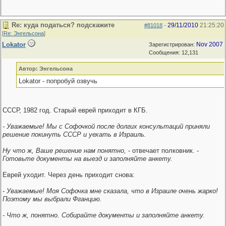
Re: куда податься? подскажите
29/11/2010
21:25:20
#81018
-
[
Re: Энгельсона
]
Lokator
Nov 2007
Зарегистрирован:
Сообщения: 12,131
Автор: Энгельсона
Lokator - попробуй озвучь
СССР, 1982 год. Старый еврей приходит в КГБ.
- Уважаемые! Мы с Софочкой после долгих консультаций приняли
решение покинуть СССР и уехать в Израиль.
Ну что ж, Ваше решение нам понятно,
- отвечает полковник. -
Готовьте документы на выезд и заполняйте анкету.
Еврей уходит. Через день приходит снова:
- Уважаемые! Моя Софочка мне сказала, что в Израиле очень жарко!
Поэтому мы выбрали Фганцию.
- Что ж, понятно. Собирайте документы и заполняйте анкету.