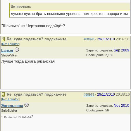
Цитировать:
лумаю нужно брать поменьше уровень, чем кростон, аврора и км
"Шпилька" из Чертанова подойдёт?
Re: куда податься? подскажите
29/11/2010
20:37:31
#80978
-
[
Re: Lokator
]
Lancer
Sep 2009
Зарегистрирован:
Сообщения: 2,186
StripWalker
Лучше тогда Джага рязанская
Re: куда податься? подскажите
29/11/2010
20:38:16
#80979
-
[
Re: Lokator
]
Энгельсона
Nov 2010
Зарегистрирован:
Сообщения: 56
StripSoldier
что за шпилькоа?