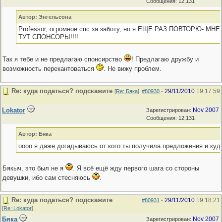
Сообщения: 12,131
Автор: Энгельсона
Professor, огромное спс за заботу, но я ЕЩЕ РАЗ ПОВТОРЮ- М
ТУТ СПОНСОРЫ!!!!
Так я тебе и не предлагаю спонсирство
! Предлагаю дружбу и
возможность перекантоваться
. Не вижу проблем.
Re: куда податься? подскажите
29/11/2010
19:17:59
[
Re: Бяка
]
#80930
-
Lokator
Nov 2007
Зарегистрирован:
Сообщения: 12,131
Автор: Бяка
оооо я даже догадываюсь от кого ты получила предложения и куда
Бякыч, это был не я
. Я всё ещё жду первого шага со стороны
девушки, ибо сам стесняюсь
.
Re: куда податься? подскажите
29/11/2010
19:18:21
#80931
-
[
Re: Lokator
]
Бяка
Nov 2007
Зарегистрирован: