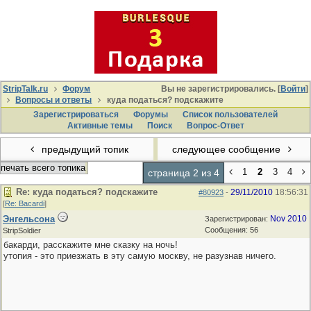
StripTalk.ru
Форум
Вы не зарегистрировались. [
Войти
]
Вопросы и ответы
куда податься? подскажите
Зарегистрироваться
Форумы
Список пользователей
Активные темы
Поиcк
Вопрос-Ответ
предыдущий топик
следующее сообщение
печать всего топика
1
2
3
4
страница 2 из 4
Re: куда податься? подскажите
29/11/2010
18:56:31
#80923
-
[
Re: Bacardi
]
Энгельсона
Nov 2010
Зарегистрирован:
Сообщения: 56
StripSoldier
бакарди, расскажите мне сказку на ночь!
утопия - это приезжать в эту самую москву, не разузнав ничего.