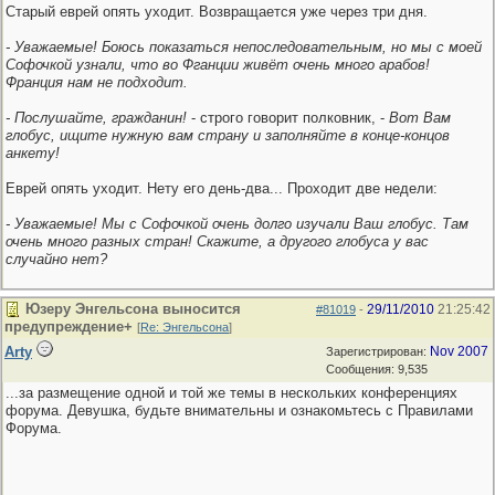
Старый еврей опять уходит. Возвращается уже через три дня.
- Уважаемые! Боюсь показаться непоследовательным, но мы с моей
Софочкой узнали, что во Фганции живёт очень много арабов!
Франция нам не подходит.
- Послушайте, гражданин!
- строго говорит полковник, -
Вот Вам
глобус, ищите нужную вам страну и заполняйте в конце-концов
анкету!
Еврей опять уходит. Нету его день-два... Проходит две недели:
- Уважаемые! Мы с Софочкой очень долго изучали Ваш глобус. Там
очень много разных стран! Скажите, а другого глобуса у вас
случайно нет?
Юзеру Энгельсона выносится
29/11/2010
21:25:42
#81019
-
предупреждение+
[
Re: Энгельсона
]
Arty
Nov 2007
Зарегистрирован:
Сообщения: 9,535
...за размещение одной и той же темы в нескольких конференциях
форума. Девушка, будьте внимательны и ознакомьтесь с Правилами
Форума.