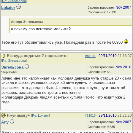
[
Re: Энгельсона
]
Lokator
Nov 2007
Зарегистрирован:
Сообщения: 12,131
Автор: Энгельсона
а почему про пентхаус молчите?
Тебе его тут обсоветовались уже. Последний раз в посте № 80950
.
Re: куда податься? подскажите
29/11/2010
21:16:07
#81011
-
[
Re: Энгельсона
]
Энгельсона
Nov 2010
Зарегистрирован:
Сообщения: 56
StripSoldier
лично мне это напоминает как молодая девушка чуть старше 20 - сама
искала в инете- узнавала какую ей авто купить. с начальными
знаниями - что доолдно быть 4 колеса, крыша и руль, ну и там чтоб
рычажок, желательно не трогать постоянно.
и благодаря Добрым людям все-таки купила что-то, что ездит уже 2
года.
Ржунимагу+
29/11/2010
21:21:20
[
Re: Lokator
]
#81013
-
Arty
Nov 2007
Зарегистрирован:
Сообщения: 9,535