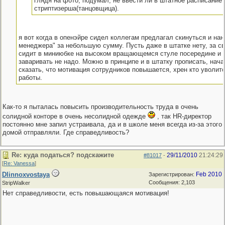
глядя на фото, подумал, не ввести ли в штатное расписание
стриптизерша(танцовщица).
я вот когда в опенэйре сидел коллегам предлагал скинуться и на
менеджера" за небольшую сумму. Пусть даже в штатке нету, за св
сидит в миниюбке на высоком вращающемся стуле посередине и в
заваривать не надо. Можно в принципе и в штатку прописать, нач
сказать, что мотивация сотрудников повышается, хрен кто уволитс
работы.
Как-то я пыталась повысить производительность труда в очень
солидной конторе в очень несолидной одежде
, так HR-директор
постоянно мне запил устраивала, да и в школе меня всегда из-за этого
домой отправляли. Где справедливость?
Re: куда податься? подскажите
29/11/2010
21:24:29
#81017
-
[
Re: Vanessa
]
Dlinnoxvostaya
Feb 2010
Зарегистрирован:
Сообщения: 2,103
StripWalker
Нет справедливости, есть повышающаяся мотивация!