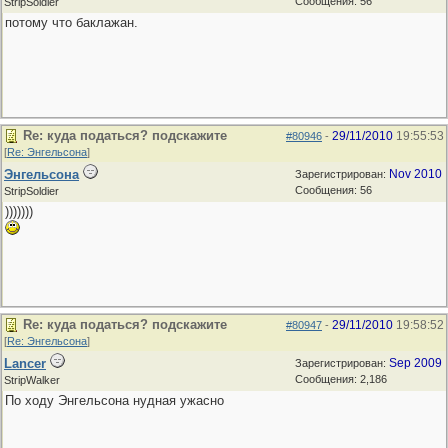
Сообщения: 56
StripSoldier
потому что баклажан.
Re: куда податься? подскажите
29/11/2010
19:55:53
#80946
-
[
Re: Энгельсона
]
Энгельсона
Nov 2010
Зарегистрирован:
Сообщения: 56
StripSoldier
)))))))
Re: куда податься? подскажите
29/11/2010
19:58:52
#80947
-
[
Re: Энгельсона
]
Lancer
Sep 2009
Зарегистрирован:
Сообщения: 2,186
StripWalker
По ходу Энгельсона нудная ужасно