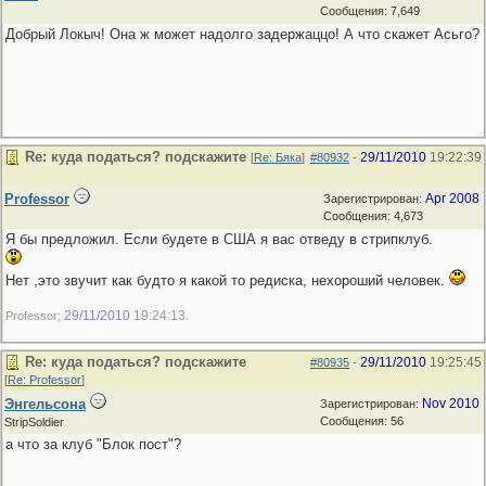
Сообщения: 7,649
Добрый Локыч! Она ж может надолго задержаццо! А что скажет Асьго?
Re: куда податься? подскажите
29/11/2010
19:22:39
[
Re: Бяка
]
#80932
-
Professor
Apr 2008
Зарегистрирован:
Сообщения: 4,673
Я бы предложил. Если будете в США я вас отведу в стрипклуб.
Нет ,это звучит как будто я какой то редиска, нехороший человек.
29/11/2010
19:24:13
Professor;
.
Re: куда податься? подскажите
29/11/2010
19:25:45
#80935
-
[
Re: Professor
]
Энгельсона
Nov 2010
Зарегистрирован:
Сообщения: 56
StripSoldier
а что за клуб "Блок пост"?