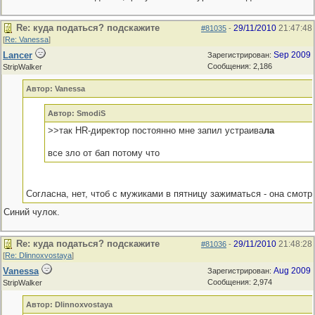
Re: куда податься? подскажите
29/11/2010
21:47:48
#81035
-
[
Re: Vanessa
]
Lancer
Sep 2009
Зарегистрирован:
Сообщения: 2,186
StripWalker
Автор: Vanessa
Автор: SmodiS
>>так HR-директор постоянно мне запил устраива
ла
все зло от бап потому что
Согласна, нет, чтоб с мужиками в пятницу зажиматься - она смот
Синий чулок.
Re: куда податься? подскажите
29/11/2010
21:48:28
#81036
-
[
Re: Dlinnoxvostaya
]
Vanessa
Aug 2009
Зарегистрирован:
Сообщения: 2,974
StripWalker
Автор: Dlinnoxvostaya