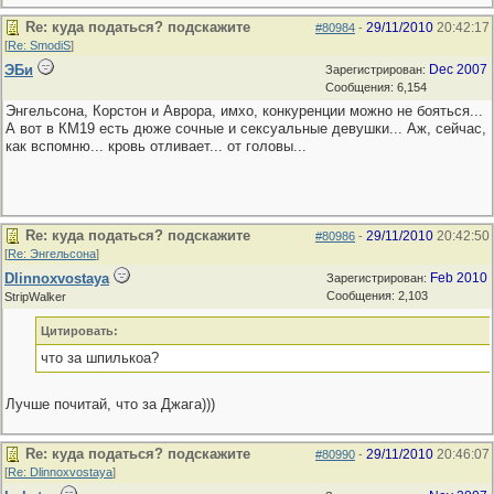
Re: куда податься? подскажите
29/11/2010
20:42:17
#80984
-
[
Re: SmodiS
]
ЭБи
Dec 2007
Зарегистрирован:
Сообщения: 6,154
Энгельсона, Корстон и Аврора, имхо, конкуренции можно не бояться...
А вот в КМ19 есть дюже сочные и сексуальные девушки... Аж, сейчас,
как вспомню... кровь отливает... от головы...
Re: куда податься? подскажите
29/11/2010
20:42:50
#80986
-
[
Re: Энгельсона
]
Dlinnoxvostaya
Feb 2010
Зарегистрирован:
Сообщения: 2,103
StripWalker
Цитировать:
что за шпилькоа?
Лучше почитай, что за Джага)))
Re: куда податься? подскажите
29/11/2010
20:46:07
#80990
-
[
Re: Dlinnoxvostaya
]