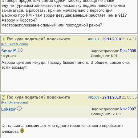
а теперь предлстоит самой одной, Москву вообще не знаю!
еду не туризмом заниматься по нескольку недель непонятно чем
заниматься, а работать, причем желательно с первого дня.
а можно про КМ - там вроде девушек меньше работает чем в 911?
Аврору и Корстон?
месторасположение-спаьный или проходлной район?
Re: куда податься? подскажите
29/11/2010
21:04:31
#81001
-
[
Re: Энгельсона
]
SmodiS
Dec 2009
Зарегистрирован:
Сообщения: 6,911
StripGuru
Аврора центрее некуда. Народу бывает много. В общем, самое оно,
если возьмут.
Re: куда податься? подскажите
29/11/2010
21:08:35
#81003
-
[
Re: Энгельсона
]
Lokator
Nov 2007
Зарегистрирован:
Сообщения: 12,131
Энгельсона напоминает мне одного героя из старого еврейского
анекдота
.