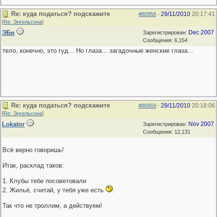
Re: куда податься? подскажите
29/11/2010
20:17:41
#80958
-
[
Re: Энгельсона
]
ЭБи
Dec 2007
Зарегистрирован:
Сообщения: 6,154
тело, конечно, это гуд... Но глаза... загадочные женские глаза...
Re: куда податься? подскажите
29/11/2010
20:18:06
#80959
-
[
Re: Энгельсона
]
Lokator
Nov 2007
Зарегистрирован:
Сообщения: 12,131
Всё верно говоришь!
Итак, расклад таков:
1. Клубы тебе посоветовали
2. Жильё, считай, у тебя уже есть
.
Так что не троллим, а действуем!