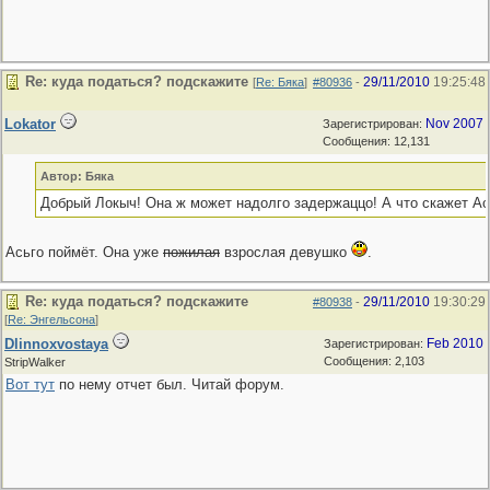
Re: куда податься? подскажите
29/11/2010
19:25:48
[
Re: Бяка
]
#80936
-
Lokator
Nov 2007
Зарегистрирован:
Сообщения: 12,131
Автор: Бяка
Добрый Локыч! Она ж может надолго задержаццо! А что скажет Ас
Асьго поймёт. Она уже
пожилая
взрослая девушко
.
Re: куда податься? подскажите
29/11/2010
19:30:29
#80938
-
[
Re: Энгельсона
]
Dlinnoxvostaya
Feb 2010
Зарегистрирован:
Сообщения: 2,103
StripWalker
Вот тут
по нему отчет был. Читай форум.