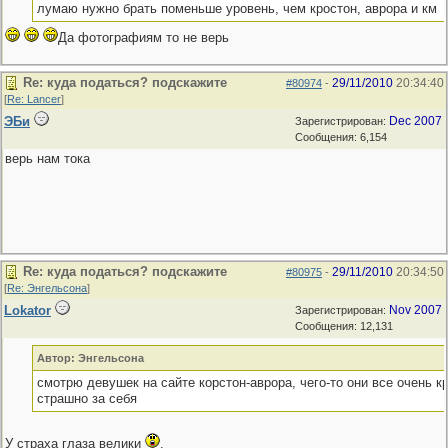
лумаю нужно брать поменьше уровень, чем кростон, аврора и км
Да фотографиям то не верь
Re: куда податься? подскажите
29/11/2010
20:34:40
#80974
-
[
Re: Lancer
]
ЭБи
Dec 2007
Зарегистрирован:
Сообщения: 6,154
верь нам тока
Re: куда податься? подскажите
29/11/2010
20:34:50
#80975
-
[
Re: Энгельсона
]
Lokator
Nov 2007
Зарегистрирован:
Сообщения: 12,131
Автор: Энгельсона
смотрю девушек на сайте корстон-аврора, чего-то они все очень к
страшно за себя
У страха глаза велики
.