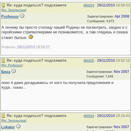
Re: куда податься? подскажите
29/11/2010
18:58:53
#80924
-
[
Re: Энгельсона
]
Professor
Apr 2008
Зарегистрирован:
Сообщения: 4,673
А почему бы просто столицу нашей Родины не посмотреть, заодно и с
геройскими стрипволкерами не познакомится,. а там глядишь и сказка
станет былью.
29/11/2010
18:59:27
Professor;
.
Re: куда податься? подскажите
29/11/2010
19:02:10
#80925
-
[
Re: Professor
]
Бяка
Nov 2007
Зарегистрирован:
Сообщения: 7,649
оооо я даже догадываюсь от кого ты получила предложения и
куда...гыыы...
Re: куда податься? подскажите
29/11/2010
19:16:43
#80929
-
[
Re: Энгельсона
]
Lokator
Nov 2007
Зарегистрирован: