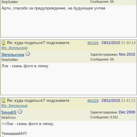
Сообщения: 56
StripSoldier
Арти, спасибо за предупреждение, на будующее учтем.
Re: куда податься? подскажите
29/11/2010
21:40:14
#81028
-
[
Re: Энгельсона
]
Энгельсона
Nov 2010
Зарегистрирован:
Сообщения: 56
StripSoldier
Лок - скинь фото в личку.
Re: куда податься? подскажите
29/11/2010
21:41:21
#81029
-
[
Re: Энгельсона
]
SmodiS
Dec 2009
Зарегистрирован:
Сообщения: 6,911
StripGuru
>>Лок - скинь фото в личку.
Yeeaaaaahh!!!