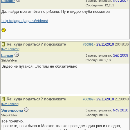
Lokator
Nov 2007
Зарегистрирован:
Сообщения: 12,131
Да, найди мои отчёты по рИзани. Ну и видео клуба посмотри
http://djaga-djaga.ru/videos/
Re: куда податься? подскажите
29/11/2010
20:48:36
#80991
-
[
Re: Lokator
]
Lancer
Sep 2009
Зарегистрирован:
Сообщения: 2,186
StripWalker
Видео не пугайся. Это там не обязательно
Re: куда податься? подскажите
29/11/2010
21:00:48
#80999
-
[
Re: Lancer
]
Энгельсона
Nov 2010
Зарегистрирован:
Сообщения: 56
StripSoldier
все понятно.
простите, но я была в Москве только проездом один раз и не одна,