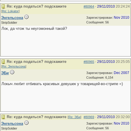
Re: куда податься? подскажите
29/11/2010
20:24:24
#80964
-
[
Re: Lokator
]
Энгельсона
Nov 2010
Зарегистрирован:
Сообщения: 56
StripSoldier
Лок, да чтож ты неугомонный такой?
Re: куда податься? подскажите
29/11/2010
20:25:05
#80965
-
[
Re: Энгельсона
]
ЭБи
Dec 2007
Зарегистрирован:
Сообщения: 6,154
Локыч любит отбивать красивых девушек у товарищей-во-стрипе =)
Re: куда податься? подскажите
29/11/2010
20:32:00
[
Re: ЭБи
]
#80969
-
Энгельсона
Nov 2010
Зарегистрирован:
Сообщения: 56
StripSoldier