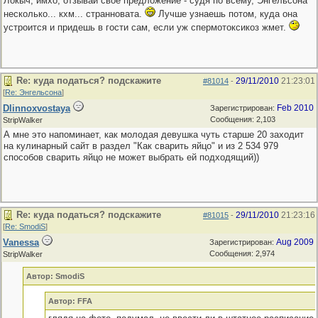
Локыч, имхо, отзывай свое предложение - судя по всему, Энгельсона
несколько... кхм... странновата.
Лучше узнаешь потом, куда она
устроится и придешь в гости сам, если уж спермотоксикоз жмет.
Re: куда податься? подскажите
29/11/2010
21:23:01
#81014
-
[
Re: Энгельсона
]
Dlinnoxvostaya
Feb 2010
Зарегистрирован:
Сообщения: 2,103
StripWalker
А мне это напоминает, как молодая девушка чуть старше 20 заходит
на кулинарный сайт в раздел "Как сварить яйцо" и из 2 534 979
способов сварить яйцо не может выбрать ей подходящий))
Re: куда податься? подскажите
29/11/2010
21:23:16
#81015
-
[
Re: SmodiS
]
Vanessa
Aug 2009
Зарегистрирован:
Сообщения: 2,974
StripWalker
Автор: SmodiS
Автор: FFA