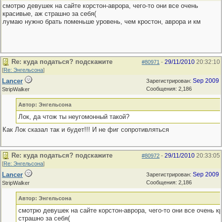
смотрю девушек на сайте корстон-аврора, чего-то они все очень
красивые, аж страшно за себя(
лумаю нужно брать поменьше уровень, чем кростон, аврора и км
Re: куда податься? подскажите
29/11/2010
20:32:10
#80971
-
[
Re: Энгельсона
]
Lancer
Sep 2009
Зарегистрирован:
Сообщения: 2,186
StripWalker
Автор: Энгельсона
Лок, да чтож ты неугомонный такой?
Как Лок сказал так и будет!!! И не фиг сопротивляться
Re: куда податься? подскажите
29/11/2010
20:33:05
#80972
-
[
Re: Энгельсона
]
Lancer
Sep 2009
Зарегистрирован:
Сообщения: 2,186
StripWalker
Автор: Энгельсона
смотрю девушек на сайте корстон-аврора, чего-то они все очень к
страшно за себя(