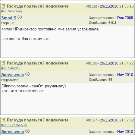
Re: куда податься? подскажите
29/11/2010
21:30:16
#81022
-
[
Re: Vanessa
]
SmodiS
Dec 2009
Зарегистрирован:
Сообщения: 6,911
StripGuru
>>так HR-директор постоянно мне запил устраива
ла
все зло от бап потому что
Re: куда податься? подскажите
29/11/2010
21:34:22
#81025
-
[
Re: SmodiS
]
Энгельсона
Nov 2010
Зарегистрирован:
Сообщения: 56
StripSoldier
Dlinnoxvostaya - зачОт. ржунимагу)
хоть что-то позитивное..
Re: куда податься? подскажите
29/11/2010
21:37:02
#81027
-
[
Re: Энгельсона
]
Энгельсона
Nov 2010
Зарегистрирован: