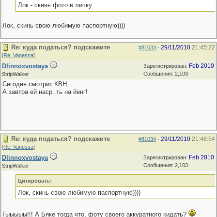
Лок - скинь фото в личку.
Лок, скинь свою любимую паспортную))))
Re: куда податься? подскажите
29/11/2010
21:45:22
#81033
-
[
Re: Vanessa
]
Dlinnoxvostaya
Feb 2010
Зарегистрирован:
Сообщения: 2,103
StripWalker
Сегодня смотрит КВН,
А завтра ей наср..ть на йенг!
Re: куда податься? подскажите
29/11/2010
21:46:54
#81034
-
[
Re: Vanessa
]
Dlinnoxvostaya
Feb 2010
Зарегистрирован:
Сообщения: 2,103
StripWalker
Цитировать:
Лок, скинь свою любимую паспортную))))
Гыыыыы!!! А Бяке тогда что, фоту своего аккуратного кидать?