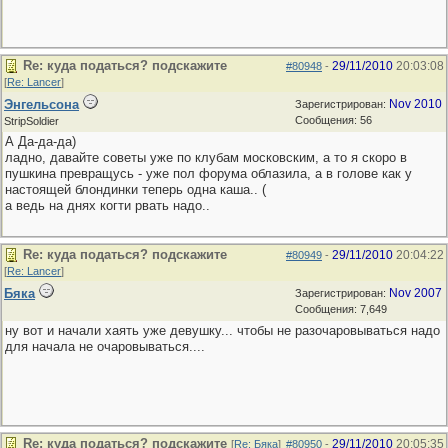
Re: куда податься? подскажите
29/11/2010
20:03:08
#80948
-
[
Re: Lancer
]
Энгельсона
Nov 2010
Зарегистрирован:
Сообщения: 56
StripSoldier
А Да-да-да)
ладно, давайте советы уже по клубам московским, а то я скоро в
пушкина превращусь - уже пол форума облазила, а в голове как у
настоящей блондинки теперь одна каша.. (
а ведь на днях когти рвать надо..
Re: куда податься? подскажите
29/11/2010
20:04:22
#80949
-
[
Re: Lancer
]
Бяка
Nov 2007
Зарегистрирован:
Сообщения: 7,649
ну вот и начали хаять уже девушку... чтобы не разочаровываться надо
для начала не очаровываться....
Re: куда податься? подскажите
29/11/2010
20:05:35
[
Re: Бяка
]
#80950
-