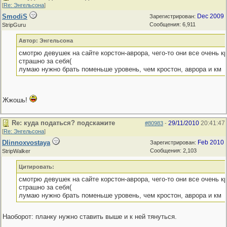
[
Re: Энгельсона
]
SmodiS
Dec 2009
Зарегистрирован:
Сообщения: 6,911
StripGuru
Автор: Энгельсона
смотрю девушек на сайте корстон-аврора, чего-то они все очень к
страшно за себя(
лумаю нужно брать поменьше уровень, чем кростон, аврора и км
Жжошь!
Re: куда податься? подскажите
29/11/2010
20:41:47
#80983
-
[
Re: Энгельсона
]
Dlinnoxvostaya
Feb 2010
Зарегистрирован:
Сообщения: 2,103
StripWalker
Цитировать:
смотрю девушек на сайте корстон-аврора, чего-то они все очень к
страшно за себя(
лумаю нужно брать поменьше уровень, чем кростон, аврора и км
Наоборот: планку нужно ставить выше и к ней тянуться.