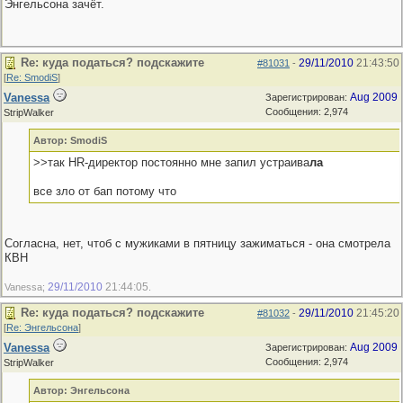
Энгельсона зачёт.
Re: куда податься? подскажите
29/11/2010
21:43:50
#81031
-
[
Re: SmodiS
]
Vanessa
Aug 2009
Зарегистрирован:
Сообщения: 2,974
StripWalker
Автор: SmodiS
>>так HR-директор постоянно мне запил устраива
ла
все зло от бап потому что
Согласна, нет, чтоб с мужиками в пятницу зажиматься - она смотрела
КВН
29/11/2010
21:44:05
Vanessa;
.
Re: куда податься? подскажите
29/11/2010
21:45:20
#81032
-
[
Re: Энгельсона
]
Vanessa
Aug 2009
Зарегистрирован:
Сообщения: 2,974
StripWalker
Автор: Энгельсона