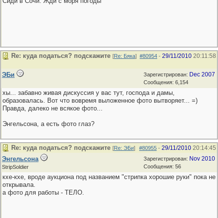
Сиди в Сочи. Жди с моря погоды
Re: куда податься? подскажите
29/11/2010
20:11:58
[
Re: Бяка
]
#80954
-
ЭБи
Dec 2007
Зарегистрирован:
Сообщения: 6,154
хы... забавно живая дискуссия у вас тут, господа и дамы,
образовалась. Вот что вовремя выложенное фото вытворяет... =)
Правда, далеко не всякое фото...
Энгельсона, а есть фото глаз?
Re: куда податься? подскажите
29/11/2010
20:14:45
[
Re: ЭБи
]
#80955
-
Энгельсона
Nov 2010
Зарегистрирован:
Сообщения: 56
StripSoldier
кхе-кхе, вроде аукциона под названием "стрипка хорошие руки" пока не
открывала.
а фото для работы - ТЕЛО.