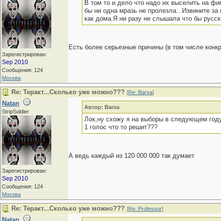
В том то и дело что надо их выселить на фиг
бы ни одна мразь не пролезла...Извините за
как дома.Я ни разу не слышала что бы русск
Есть более серьезные причины (в том числе конкр
Зарегистрирован:
Sep 2010
Сообщения: 124
Москва
Re: Теракт...Сколько уже можно???
[
Re: Barsa
]
Natan
Автор: Barsa
StripSoldier
Лок,ну схожу я на выборы в следующем го
1 голос что то решит???
А ведь каждый из 120 000 000 так думает
Зарегистрирован:
Sep 2010
Сообщения: 124
Москва
Re: Теракт...Сколько уже можно???
[
Re: Professor
]
Natan