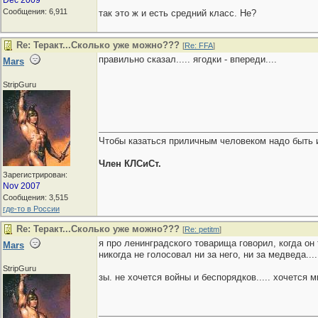
Dec 2009
Сообщения: 6,911
так это ж и есть средний класс. Не?
Re: Теракт...Сколько уже можно???
[
Re: FFA
]
правильно сказал..... ягодки - впереди....
Mars
StripGuru
Чтобы казаться приличным человеком надо быть 
Член КЛСиСт.
Зарегистрирован:
Nov 2007
Сообщения: 3,515
где-то в России
Re: Теракт...Сколько уже можно???
[
Re: petitm
]
я про ленинградского товарища говорил, когда он 
Mars
никогда не голосовал ни за него, ни за медведа....
StripGuru
зы. не хочется войны и беспорядков..... хочется м