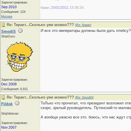
Зарегистрирован:
Sep 2010
25/01/2011
15:30:24
Natan;
.
Сообщения: 124
Москва
Re: Теракт...Сколько уже можно???
[
Re: Natan
]
И все это императоры должны были дать плебсу?
SmodiS
StripGuru
Зарегистрирован:
Dec 2009
Сообщения: 6,911
Re: Теракт...Сколько уже можно???
[
Re: SmodiS
]
ТоЛько что прочитал, что президент возложил отв
Fildok
скоро, зрелый руководитель. Путенский-то малова
StripVeteran
А вообще ужасно все это. боюсь, что нас ждут с
Зарегистрирован:
Nov 2007