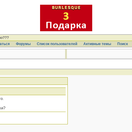
но???
аться
Форумы
Список пользователей
Активные темы
Поиcк
го.
хи?