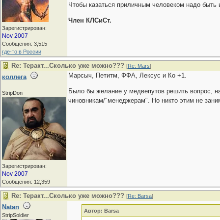
Чтобы казаться приличным человеком надо быть 
Член КЛСиСт.
Зарегистрирован:
Nov 2007
Сообщения: 3,515
где-то в России
Re: Теракт...Сколько уже можно???
[
Re: Mars
]
Марсыч, Петитм, ФФА, Лексус и Ко +1.
коллега
Было бы желание у медвепутов решить вопрос, на
StripDon
чиновникам/"менеджерам". Но никто этим не заним
Зарегистрирован:
Nov 2007
Сообщения: 12,359
Re: Теракт...Сколько уже можно???
[
Re: Barsa
]
Natan
Автор: Barsa
StripSoldier