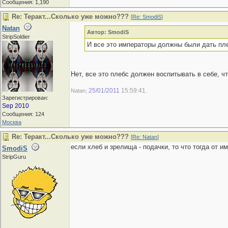
Сообщения: 1,190
Re: Теракт...Сколько уже можно???
[
Re: SmodiS
]
Natan
Автор: SmodiS
StripSoldier
И все это императоры должны были дать пл
Нет, все это плебс должен воспитывать в себе, ч
25/01/2011
15:59:41
Natan;
.
Зарегистрирован:
Sep 2010
Сообщения: 124
Москва
Re: Теракт...Сколько уже можно???
[
Re: Natan
]
если хлеб и зрелища - подачки, то что тогда от 
SmodiS
StripGuru