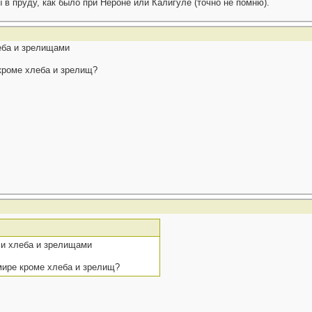
в пруду, как было при Нероне или Калигуле (точно не помню).
еба и зрелищами
кроме хлеба и зрелищ?
и хлеба и зрелищами
мире кроме хлеба и зрелищ?