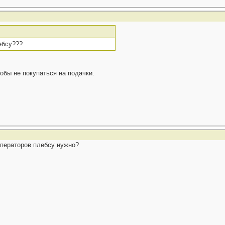
ебсу???
тобы не покупаться на подачки.
императоров плебсу нужно?