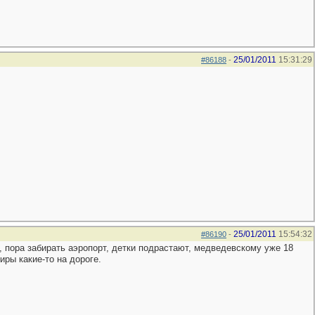
25/01/2011
15:31:29
#86188
-
25/01/2011
15:54:32
#86190
-
о, пора забирать аэропорт, детки подрастают, медведевскому уже 18
иры какие-то на дороге.