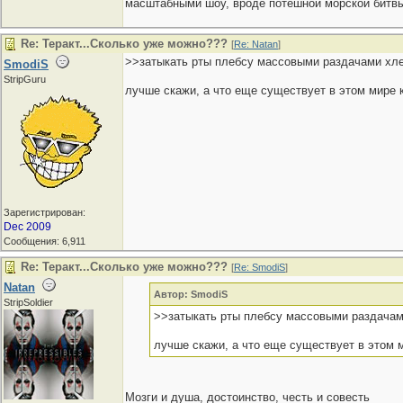
масштабными шоу, вроде потешной морской битвы 
Re: Теракт...Сколько уже можно???
[
Re: Natan
]
>>затыкать рты плебсу массовыми раздачами хл
SmodiS
StripGuru
лучше скажи, а что еще существует в этом мире 
Зарегистрирован:
Dec 2009
Сообщения: 6,911
Re: Теракт...Сколько уже можно???
[
Re: SmodiS
]
Natan
Автор: SmodiS
StripSoldier
>>затыкать рты плебсу массовыми раздачам
лучше скажи, а что еще существует в этом 
Мозги и душа, достоинство, честь и совесть