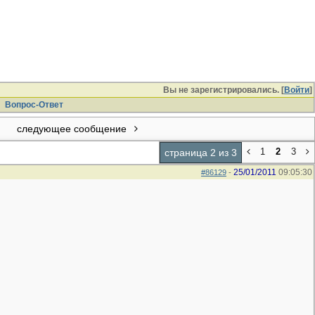
Вы не зарегистрировались. [
Войти
]
Вопрос-Ответ
следующее сообщение
1
2
3
страница 2 из 3
25/01/2011
09:05:30
#86129
-