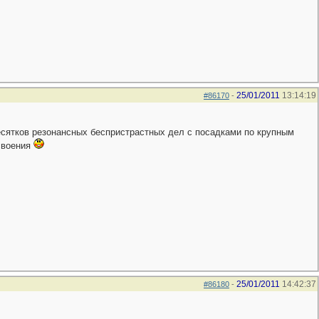
25/01/2011
13:14:19
#86170
-
десятков резонансных беспристрастных дел с посадками по крупным
освоения
25/01/2011
14:42:37
#86180
-