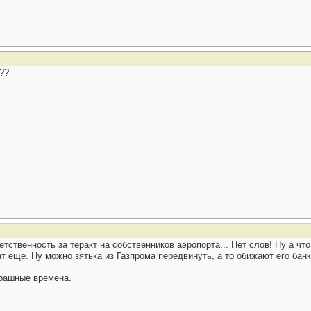
??
етственность за теракт на собственников аэропорта... Нет слов! Ну а чт
т еще. Ну можно зятька из Газпрома передвинуть, а то обижают его банк
трашные времена.