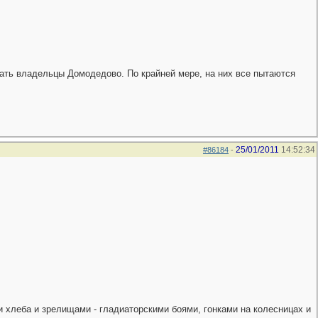
чать владельцы Домодедово. По крайней мере, на них все пытаются
25/01/2011
14:52:34
#86184
-
 хлеба и зрелищами - гладиаторскими боями, гонками на колесницах и