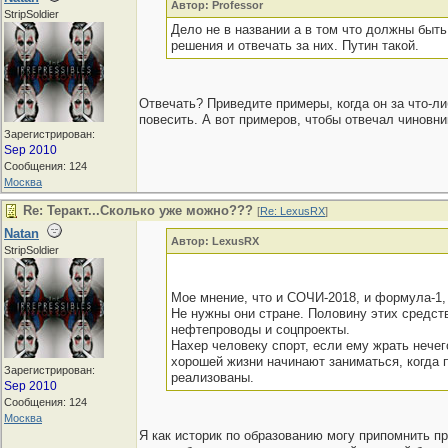
Автор: Professor
StripSoldier
Дело не в названии а в том что должны быт
решения и отвечать за них. Путин такой.
Отвечать? Приведите примеры, когда он за что-л
повесить. А вот примеров, чтобы отвечал чиновни
Зарегистрирован:
Sep 2010
Сообщения: 124
Москва
Re: Теракт...Сколько уже можно???
[
Re: LexusRX
]
Natan
Автор: LexusRX
StripSoldier
Мое мнение, что и СОЧИ-2018, и формула-1, 
Не нужны они стране. Половину этих средств
нефтепроводы и соцпроекты.
Нахер человеку спорт, если ему жрать нечег
хорошей жизни начинают заниматься, когда 
Зарегистрирован:
реализованы.
Sep 2010
Сообщения: 124
Москва
Я как историк по образованию могу припомнить п