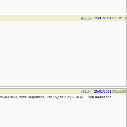
25/01/2011
09:10:15
#86132
-
25/01/2011
09:14:05
#86134
-
мнениями, хотя надеялся, что будет к лучшему.... зря надеялся...