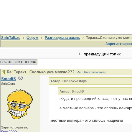
StripTalk.ru
Форум
Разговоры за жизнь
Теракт...Сколько уже мож
Зарегистриров
предыдущий топик
печать всего топика
Re: Теракт...Сколько уже можно???
[
Re: Dlinnoxvostaya
]
SmodiS
Автор: Dlinnoxvostaya
StripGuru
Автор: SmodiS
>>да, и про средний класс,- нет у нас е
а местные волкера - это сплошь олигар
местные волкера - это сплошь нищиепы
Зарегистрирован: