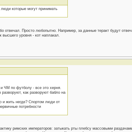
ь люди которые могут принимать
ибо отвечал. Просто любопытно. Например, за данные теракт будут отве
к высшего уровня - кот наплакал.
и ЧМ по футболу - все это херня.
 разворуют, как разворуют бабло на
о и жить негде? Спортом люди от
первичные потребности
рактику римских императоров: затыкать рты плебсу массовыми раздачами