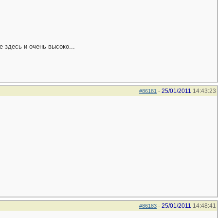
 здесь и очень высоко...
25/01/2011
14:43:23
#86181
-
25/01/2011
14:48:41
#86183
-