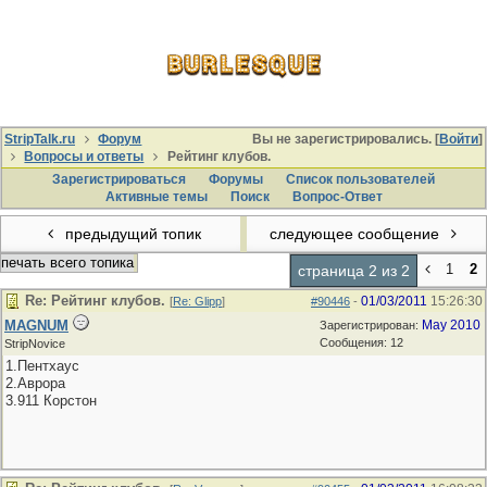
StripTalk.ru
Форум
Вы не зарегистрировались. [
Войти
]
Вопросы и ответы
Рейтинг клубов.
Зарегистрироваться
Форумы
Список пользователей
Активные темы
Поиcк
Вопрос-Ответ
предыдущий топик
следующее сообщение
печать всего топика
1
2
страница 2 из 2
Re: Рейтинг клубов.
01/03/2011
15:26:30
[
Re: Glipp
]
#90446
-
MAGNUM
May 2010
Зарегистрирован:
Сообщения: 12
StripNovice
1.Пентхаус
2.Аврора
3.911 Корстон