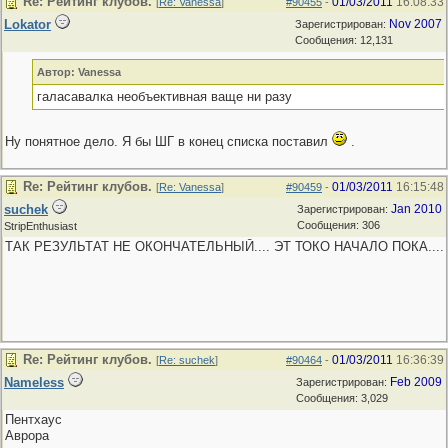
Re: Рейтинг клубов.
01/03/2011
16:08:33
[
Re: Vanessa
]
#90455
-
Lokator
Nov 2007
Зарегистрирован:
Сообщения: 12,131
Автор: Vanessa
галасавалка необъективная ваще ни разу
Ну понятное дело. Я бы ШГ в конец списка поставил
.
Re: Рейтинг клубов.
01/03/2011
16:15:48
[
Re: Vanessa
]
#90459
-
suchek
Jan 2010
Зарегистрирован:
Сообщения: 306
StripEnthusiast
ТАК РЕЗУЛЬТАТ НЕ ОКОНЧАТЕЛЬНЫЙ.... ЭТ ТОКО НАЧАЛО ПОКА....
Re: Рейтинг клубов.
01/03/2011
16:36:39
[
Re: suchek
]
#90464
-
Nameless
Feb 2009
Зарегистрирован:
Сообщения: 3,029
Пентхаус
Аврора