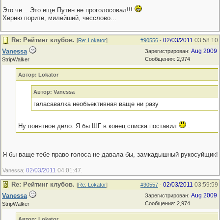
Это че... Это еще Путин не проголосовал!!!
Херню порите, милейший, чесслово...
Re: Рейтинг клубов.
02/03/2011
03:58:10
[
Re: Lokator
]
#90556
-
Vanessa
Aug 2009
Зарегистрирован:
Сообщения: 2,974
StripWalker
Автор: Lokator
Автор: Vanessa
галасавалка необъективная ваще ни разу
Ну понятное дело. Я бы ШГ в конец списка поставил
.
Я бы ваще тебе право голоса не давала бы, замкадышный рукосуйщик!
02/03/2011
04:01:47
Vanessa;
.
Re: Рейтинг клубов.
02/03/2011
03:59:59
[
Re: Lokator
]
#90557
-
Vanessa
Aug 2009
Зарегистрирован:
Сообщения: 2,974
StripWalker
Автор: Lokator