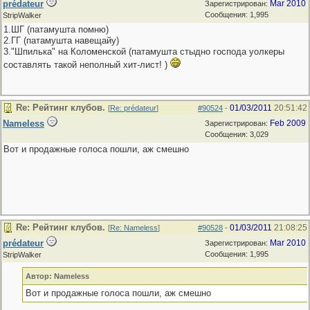
prédateur
Mar 2010
Зарегистрирован:
Сообщения: 1,995
StripWalker
1.ШГ (патамушта помню)
2.ГГ (патамушта навещайу)
3."Шпилька" на Коломенской (патамушта стыдно господа уолкеры
составлять такой неполный хит-лист! )
Re: Рейтинг клубов.
01/03/2011
20:51:42
[
Re: prédateur
]
#90524
-
Nameless
Feb 2009
Зарегистрирован:
Сообщения: 3,029
Вот и продажные голоса пошли, аж смешно
Re: Рейтинг клубов.
01/03/2011
21:08:25
[
Re: Nameless
]
#90528
-
prédateur
Mar 2010
Зарегистрирован:
Сообщения: 1,995
StripWalker
Автор: Nameless
Вот и продажные голоса пошли, аж смешно