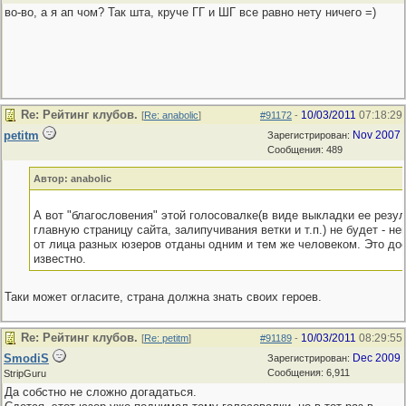
во-во, а я ап чом? Так шта, круче ГГ и ШГ все равно нету ничего =)
Re: Рейтинг клубов.
10/03/2011
07:18:29
[
Re: anabolic
]
#91172
-
petitm
Nov 2007
Зарегистрирован:
Сообщения: 489
Автор: anabolic
А вот "благословения" этой голосовалке(в виде выкладки ее резул
главную страницу сайта, залипучивания ветки и т.п.) не будет - н
от лица разных юзеров отданы одним и тем же человеком. Это до
известно.
Таки может огласите, страна должна знать своих героев.
Re: Рейтинг клубов.
10/03/2011
08:29:55
[
Re: petitm
]
#91189
-
SmodiS
Dec 2009
Зарегистрирован:
Сообщения: 6,911
StripGuru
Да собстно не сложно догадаться.