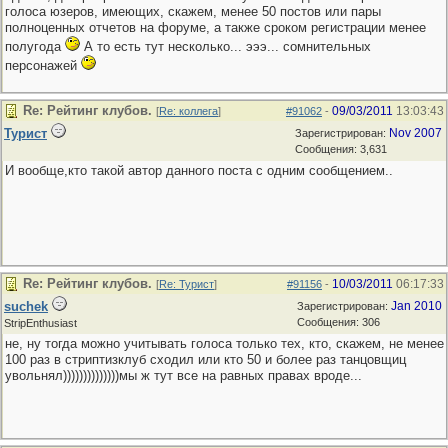
голоса юзеров, имеющих, скажем, менее 50 постов или пары
полноценных отчетов на форуме, а также сроком регистрации менее
полугода
А то есть тут несколько... эээ... сомнительных
персонажей
Re: Рейтинг клубов.
09/03/2011
13:03:43
[
Re: коллега
]
#91062
-
Турист
Nov 2007
Зарегистрирован:
Сообщения: 3,631
И вообще,кто такой автор данного поста с одним сообщением..
Re: Рейтинг клубов.
10/03/2011
06:17:33
[
Re: Турист
]
#91156
-
suchek
Jan 2010
Зарегистрирован:
Сообщения: 306
StripEnthusiast
не, ну тогда можно учитывать голоса только тех, кто, скажем, не менее
100 раз в стриптизклуб сходил или кто 50 и более раз танцовщиц
увольнял))))))))))))))мы ж тут все на равных правах вроде...