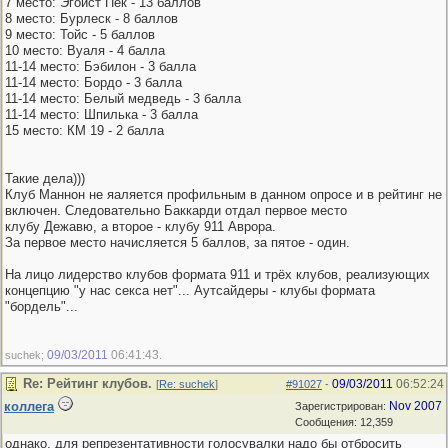
7 место: Эгоист Пек - 13 баллов
8 место: Бурлеск - 8 баллов
9 место: Тойс - 5 баллов
10 место: Вуаля - 4 балла
11-14 место: Бэбилон - 3 балла
11-14 место: Бордо - 3 балла
11-14 место: Белый медведь - 3 балла
11-14 место: Шпилька - 3 балла
15 место: КМ 19 - 2 балла
Такие дела)))
Клуб Маннон не яаляется профильным в данном опросе и в рейтинг не
включен. Следовательно Баккарди отдал первое место
клубу Дежавю, а второе - клубу 911 Аврора.
За первое место начисляется 5 баллов, за пятое - один.
На лицо лидерство клубов формата 911 и трёх клубов, реализующих
концепцию "у нас секса нет"... Аутсайдеры - клубы формата
"бордель"...
09/03/2011
06:41:43
suchek;
.
Re: Рейтинг клубов.
09/03/2011
06:52:24
[
Re: suchek
]
#91027
-
коллега
Nov 2007
Зарегистрирован:
Сообщения: 12,359
однако, для репрезентативности голосувалки надо бы отбросить