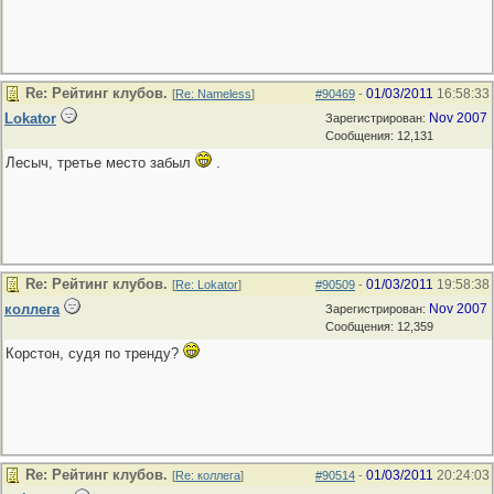
Re: Рейтинг клубов.
01/03/2011
16:58:33
[
Re: Nameless
]
#90469
-
Lokator
Nov 2007
Зарегистрирован:
Сообщения: 12,131
Лесыч, третье место забыл
.
Re: Рейтинг клубов.
01/03/2011
19:58:38
[
Re: Lokator
]
#90509
-
коллега
Nov 2007
Зарегистрирован:
Сообщения: 12,359
Корстон, судя по тренду?
Re: Рейтинг клубов.
01/03/2011
20:24:03
[
Re: коллега
]
#90514
-