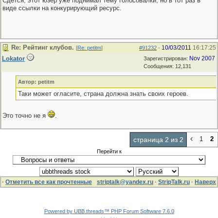
Сдется, этот юзер уже поднимал тему голосовалки, но в тот раз в
виде ссылки на конкурирующий ресурс.
Re: Рейтинг клубов.
10/03/2011
16:17:25
[
Re: petitm
]
#91232
-
Lokator
Nov 2007
Зарегистрирован:
Сообщения: 12,131
Автор: petitm
Таки может огласите, страна должна знать своих героев.
Это точно не я
.
1
2
страница 2 из 2
Перейти к
·
Отметить все как прочтенные
striptalk@yandex.ru
·
StripTalk.ru
·
Наверх
Powered by UBB.threads™ PHP Forum Software 7.6.0