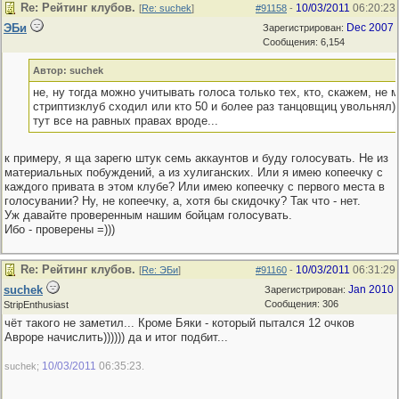
Re: Рейтинг клубов.
10/03/2011
06:20:23
[
Re: suchek
]
#91158
-
ЭБи
Dec 2007
Зарегистрирован:
Сообщения: 6,154
Автор: suchek
не, ну тогда можно учитывать голоса только тех, кто, скажем, не м
стриптизклуб сходил или кто 50 и более раз танцовщиц увольнял)))))
тут все на равных правах вроде...
к примеру, я ща зарегю штук семь аккаунтов и буду голосувать. Не из
материальных побуждений, а из хулиганских. Или я имею копеечку с
каждого привата в этом клубе? Или имею копеечку с первого места в
голосувании? Ну, не копеечку, а, хотя бы скидочку? Так что - нет.
Уж давайте проверенным нашим бойцам голосувать.
Ибо - проверены =)))
Re: Рейтинг клубов.
10/03/2011
06:31:29
[
Re: ЭБи
]
#91160
-
suchek
Jan 2010
Зарегистрирован:
Сообщения: 306
StripEnthusiast
чёт такого не заметил... Кроме Бяки - который пытался 12 очков
Авроре начислить)))))) да и итог подбит...
10/03/2011
06:35:23
suchek;
.