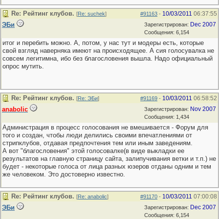
Re: Рейтинг клубов.
10/03/2011
06:37:55
[
Re: suchek
]
#91163
-
ЭБи
Dec 2007
Зарегистрирован:
Сообщения: 6,154
итог и перебить можно. А, потом, у нас тут и модеры есть, которые
свой взгляд наверняка имеют на происходящее. А сия голосувалка не
совсем легитимна, ибо без благословения вышла. Надо официальный
опрос мутить.
Re: Рейтинг клубов.
10/03/2011
06:58:52
[
Re: ЭБи
]
#91169
-
anabolic
Nov 2007
Зарегистрирован:
Сообщения: 1,434
Администрация в процесс голосования не вмешивается - Форум для
того и создан, чтобы люди делились своими впечатлениями от
стрипклубов, отдавая предпочтения тем или иным заведениям.
А вот "благословения" этой голосовалке(в виде выкладки ее
результатов на главную страницу сайта, залипучивания ветки и т.п.) не
будет - некоторые голоса от лица разных юзеров отданы одним и тем
же человеком. Это достоверно известно.
Re: Рейтинг клубов.
10/03/2011
07:00:08
[
Re: anabolic
]
#91170
-
ЭБи
Dec 2007
Зарегистрирован:
Сообщения: 6,154