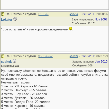
Re: Рейтинг клубов.
03/03/2011
20:08:26
[
Re: Lulu
]
#90754
-
Lokator
Nov 2007
Зарегистрирован:
Сообщения: 12,131
"Все остальные" - это хорошее определение
.
Re: Рейтинг клубов.
09/03/2011
06:37:29
[
Re: Lokator
]
#91022
-
suchek
Jan 2010
Зарегистрирован:
Сообщения: 306
StripEnthusiast
Ну, поскольку абсолютное большинство активных участников форума
своё мнение высказало, предлагаю текущий рейтинг клубов считать за
отправную точку:
Результаты таковы:
1 место: 911 Аврора - 64 балла
2 место: Пентхаус - 55 баллов
3 место: Шоу Гёлс - 28 баллов
4 место: Дежавю - 26 баллов
5 место: Голден Гёлс- 22 баллов
6 место: Корстон - 16 баллов