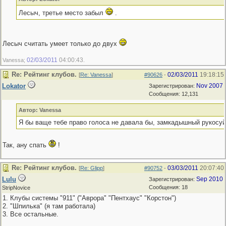
Лесыч, третье место забыл
.
Лесыч считать умеет только до двух
02/03/2011
04:00:43
Vanessa;
.
Re: Рейтинг клубов.
02/03/2011
19:18:15
[
Re: Vanessa
]
#90626
-
Lokator
Nov 2007
Зарегистрирован:
Сообщения: 12,131
Автор: Vanessa
Я бы ваще тебе право голоса не давала бы, замкадышный рукосу
Так, ану спать
!
Re: Рейтинг клубов.
03/03/2011
20:07:40
[
Re: Glipp
]
#90752
-
Lulu
Sep 2010
Зарегистрирован:
Сообщения: 18
StripNovice
1. Клубы системы "911" ("Аврора" "Пентхаус" "Корстон")
2. "Шпилька" (я там работала)
3. Все остальные.