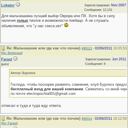
Lokator
Nov 2007
Зарегистрирован:
Сообщения: 12,131
Для мальчишника лучший выбор Оврора или ПХ. Хотя бы в силу
наличия
голых
тиолок и возможности поебацо. А не слушать
объявляения, что "у нас секса нет"
.
Re: Мальчишник или где как что почем)
02/06/2011
16:05:53
#99313
-
[
Re: Burlesque
]
Farast
Jun 2011
Зарегистрирован:
Сообщения: 9
guest
Автор: Бурлеск
Господа, чтобы поскорее развеять сомнения, клуб Бурлеск предла
бесплатный вход для вашей компании
. Свяжитесь со мной чере
по почте electropochta001@gmail.com
отписал и туда и туда жду ответа.
Re: Мальчишник или где как что почем)
02/06/2011
16:12:50
#99314
-
[
Re: Farast
]