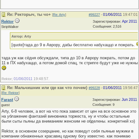
Re: Ректорыч, ты чо+
01/06/2011
19:47:01
[
Re: Arty
]
#99227
-
Rektor
Apr 2011
Зарегистрирован:
Сообщения: 2,516
StripWalker
Автор: Arty
[quote]тада до 9 в Аврору, дабы бесплатно набухаццо и пожрать.
тада уж как сёдня обсуждали, типа до 10 в Аврору пожрать, потом до
11 в ПХ набухаццо, а потом домой спац, тк стрипге будут уже не нужны
01/06/2011
19:48:57
Rektor;
.
Re: Мальчишник или где как что почем)
01/06/2011
19:56:47
#99228
-
[
Re: Rektor
]
Farast
Jun 2011
Зарегистрирован:
Сообщения: 9
guest
Arty, 6-8 человек, а вот на что пока зависит от цен на все основное это
на ублажение фантазий виновника торжеста, ну и чтобы остальные
были сыты пьяны да вниманием женским не обделены. конкретней хз)
Rektor, в основном созерцание, но как поведут себя пьяные мужики в
компании обнаженных красавиц одному богу известно. как понимаю