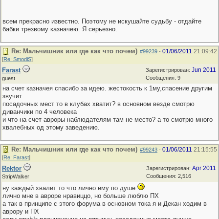
всем прекрасно известно. Поэтому не искушайте судьбу - отдайте
бабки трезвому казначею. Я серьезно.
Re: Мальчишник или где как что почем)
01/06/2011
21:09:42
#99239
-
[
Re: SmodiS
]
Farast
Jun 2011
Зарегистрирован:
Сообщения: 9
guest
на счет казначея спасибо за идею. жестокость к 1му,спасение другим
звучит.
посадочных мест то в клубах хватит? в основном везде смотрю
диванчики по 4 человека
и что на счет авроры наблюдателям там не место? а то смотрю много
хвалебных од этому заведению.
Re: Мальчишник или где как что почем)
01/06/2011
21:15:55
#99243
-
[
Re: Farast
]
Rektor
Apr 2011
Зарегистрирован:
Сообщения: 2,516
StripWalker
ну каждый хвалит то что лично ему по душе
лично мне в авроре нравиццо, но больше люблю ПХ
а так в принципе с этого форума в основном тока я и Декан ходим в
аврору и ПХ