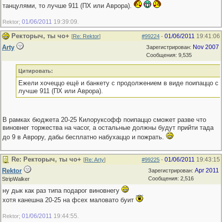
танцулями, то лучше 911 (ПХ или Аврора).
01/06/2011
19:39:09
Rektor;
.
Ректорыч, ты чо+
01/06/2011
19:41:06
[
Re: Rektor
]
#99224
-
Arty
Nov 2007
Зарегистрирован:
Сообщения: 9,535
Цитировать:
Ежели хочеццо ещё и банкету с продолжением в виде поипаццо с 
лучше 911 (ПХ или Аврора).
В рамках бюджета 20-25 Килоруксофф поипаццо сможет разве что
виновнег торжества на часог, а остальные должны будут прийти тада
до 9 в Аврору, дабы бесплатно набухаццо и пожрать.
Re: Ректорыч, ты чо+
01/06/2011
19:43:15
[
Re: Arty
]
#99225
-
Rektor
Apr 2011
Зарегистрирован:
Сообщения: 2,516
StripWalker
ну дык как раз типа подарог виновнегу
хотя канешна 20-25 на фсех маловато буит
01/06/2011
19:44:55
Rektor;
.