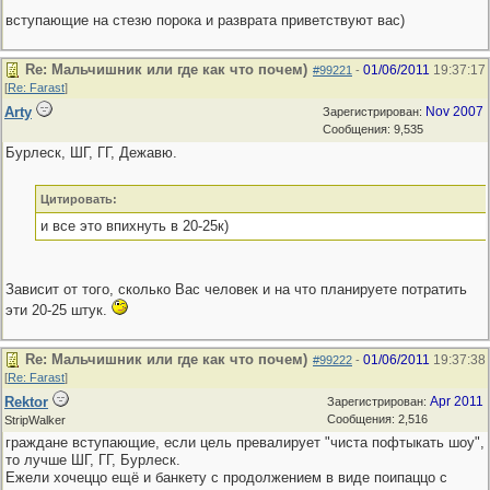
вступающие на стезю порока и разврата приветствуют вас)
Re: Мальчишник или где как что почем)
01/06/2011
19:37:17
#99221
-
[
Re: Farast
]
Arty
Nov 2007
Зарегистрирован:
Сообщения: 9,535
Бурлеск, ШГ, ГГ, Дежавю.
Цитировать:
и все это впихнуть в 20-25к)
Зависит от того, сколько Вас человек и на что планируете потратить
эти 20-25 штук.
Re: Мальчишник или где как что почем)
01/06/2011
19:37:38
#99222
-
[
Re: Farast
]
Rektor
Apr 2011
Зарегистрирован:
Сообщения: 2,516
StripWalker
граждане вступающие, если цель превалирует "чиста пофтыкать шоу",
то лучше ШГ, ГГ, Бурлеск.
Ежели хочеццо ещё и банкету с продолжением в виде поипаццо с