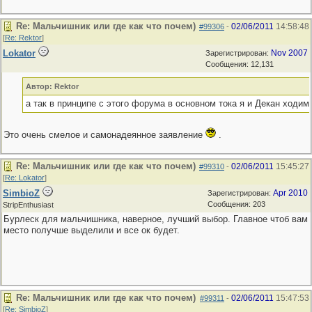
Re: Мальчишник или где как что почем)
02/06/2011
14:58:48
#99306
-
[
Re: Rektor
]
Lokator
Nov 2007
Зарегистрирован:
Сообщения: 12,131
Автор: Rektor
а так в принципе с этого форума в основном тока я и Декан ходим
Это очень смелое и самонадеянное заявление
.
Re: Мальчишник или где как что почем)
02/06/2011
15:45:27
#99310
-
[
Re: Lokator
]
SimbioZ
Apr 2010
Зарегистрирован:
Сообщения: 203
StripEnthusiast
Бурлеск для мальчишника, наверное, лучший выбор. Главное чтоб вам
место получше выделили и все ок будет.
Re: Мальчишник или где как что почем)
02/06/2011
15:47:53
#99311
-
[
Re: SimbioZ
]