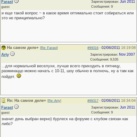
Farast
Jun 2011
Зарегистрирован:
Сообщения: 9
guest
и еще такой вопрос ~ в какое время оптимально стоит собираться или
это не принципиально?
На самом деле+
02/06/2011
16:19:08
[
Re: Farast
]
#99316
-
Arty
Nov 2007
Зарегистрирован:
Сообщения: 9,535
...для нормальной веселухи, лучше всего приходить в пятницу,
разминаццо можно начать с 10-11, шоу обычно в полночь, ну а там как
пойдет.
Re: На самом деле+
02/06/2011
16:34:04
[
Re: Arty
]
#99317
-
Farast
Jun 2011
Зарегистрирован:
Сообщения: 9
guest
значит день выбран верно) бурлеск на форуме с клубом связан как
либо?