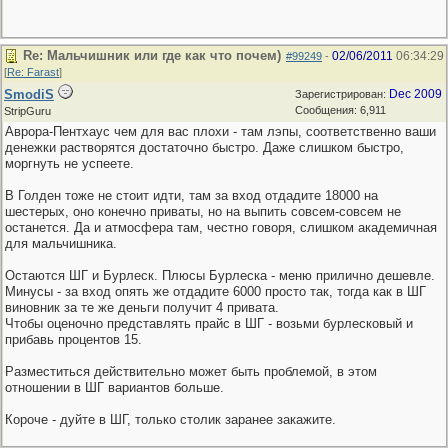
Re: Мальчишник или где как что почем)
02/06/2011
06:34:29
#99249
-
[
Re: Farast
]
SmodiS
Dec 2009
Зарегистрирован:
Сообщения: 6,911
StripGuru
Аврора-Пентхаус чем для вас плохи - там лэпы, соответственно ваши
денежки растворятся достаточно быстро. Даже слишком быстро,
моргнуть не успеете.
В Голден тоже не стоит идти, там за вход отдадите 18000 на
шестерых, оно конечно приваты, но на выпить совсем-совсем не
останется. Да и атмосфера там, честно говоря, слишком академичная
для мальчишника.
Остаются ШГ и Бурлеск. Плюсы Бурлеска - меню прилично дешевле.
Минусы - за вход опять же отдадите 6000 просто так, тогда как в ШГ
виновник за те же деньги получит 4 привата.
Чтобы оценочно представлять прайс в ШГ - возьми бурлесковый и
прибавь процентов 15.
Разместиться действительно может быть проблемой, в этом
отношении в ШГ вариантов больше.
Короче - дуйте в ШГ, только столик заранее закажите.