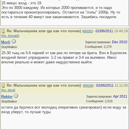
25 минус вход - это 19.
Это по 3000 каждому. Из которых 2000 пропиваются, и то надо
постараться проконтроллировать. Остается на "лэпы" 1000р. Ну то
есть в течение 40 минут они заканчиваются. Зашибись посидели.
Re: Мальчишник или где как что почем)
02/06/2011
10:46:29
#99283
-
[
Re: SmodiS
]
Morli
Dec 2010
Зарегистрирован:
Сообщения: 2,279
StripWalker
25-30 тыщ на 5-6 парней эт как раз по пятере на брата. Вон в Бурлеске
входной билет упразднили. 1-2 на приват и 3-4 на выпивон. Имхо
вполне реально и может даже недурственно выйти.
Re: Мальчишник или где как что почем)
02/06/2011
11:11:05
#99288
-
[
Re: Morli
]
Rektor
Apr 2011
Зарегистрирован:
Сообщения: 2,516
StripWalker
кстати да бурлеск вот молодец оперативно среагировал) если мзду за
вход уберут, то лучше туды