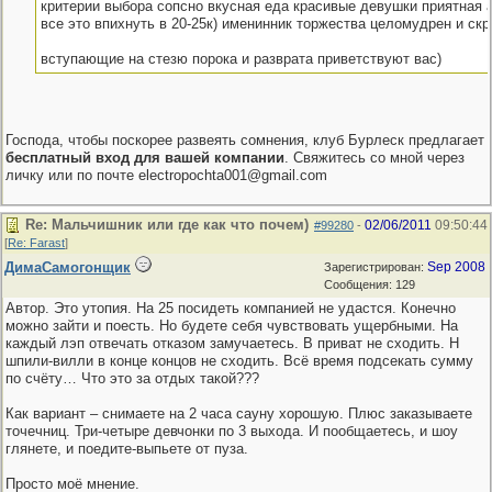
критерии выбора сопсно вкусная еда красивые девушки приятная 
все это впихнуть в 20-25к) именинник торжества целомудрен и скр
вступающие на стезю порока и разврата приветствуют вас)
Господа, чтобы поскорее развеять сомнения, клуб Бурлеск предлагает
бесплатный вход для вашей компании
. Свяжитесь со мной через
личку или по почте electropochta001@gmail.com
Re: Мальчишник или где как что почем)
02/06/2011
09:50:44
#99280
-
[
Re: Farast
]
ДимаСамогонщик
Sep 2008
Зарегистрирован:
Сообщения: 129
Автор. Это утопия. На 25 посидеть компанией не удастся. Конечно
можно зайти и поесть. Но будете себя чувствовать ущербными. На
каждый лэп отвечать отказом замучаетесь. В приват не сходить. Н
шпили-вилли в конце концов не сходить. Всё время подсекать сумму
по счёту… Что это за отдых такой???
Как вариант – снимаете на 2 часа сауну хорошую. Плюс заказываете
точечниц. Три-четыре девчонки по 3 выхода. И пообщаетесь, и шоу
глянете, и поедите-выпьете от пуза.
Просто моё мнение.