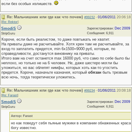
если без особых излишеств.
Re: Мальчишник или где как что почем)
01/06/2011
20:06:18
#99232
-
[
Re: Rektor
]
SmodiS
Dec 2009
Зарегистрирован:
Сообщения: 6,911
StripGuru
Короче, если быть реалистом, то даже повтыкать не хватит.
На приваты даже не расчитывайте. Хотя хрен там не расчитывайте, за
вход-то заплатить придется, min 6x1500=9000 руб, которые, по
справедливости, достанутся виновнику на приваты.
Итого вам на счет останется max 16000 руб, что само по себе было бы
неплохо, но только не на 6 человек. Не, даже шестеро могли бы
уложиться, но вас облепят нимфы, которых хоть как-то угостить
придется. Короче, назначьте казначея, который
обязан
быть трезвым
всю ночь, тогда теоретически уложитесь.
Re: Мальчишник или где как что почем)
01/06/2011
20:08:18
#99234
-
[
Re: Farast
]
SmodiS
Dec 2009
Зарегистрирован:
Сообщения: 6,911
StripGuru
Автор: Farast
но как поведут себя пьяные мужики в компании обнаженных краса
богу известно.