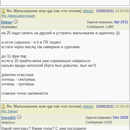
Re: Мальчишник или где как что почем)
02/06/2011
10:20:49
#99281
-
[
Re: ДимаСамогонщик
]
Dekan
Apr 2011
Зарегистрирован:
Сообщения: 1,680
StripWalker
на 25 надо запить на друзей и устроить мальчишник в одиночку )))
а если серьезно - я б в ПХ пошел
кстати через месяц так наверное и сделаем
до 11 фри бар
если в 10 прийти мона уже хорошенько набраться
кальян вроде неплохой (Арти был доволен. был же?)
девочки классные
хочешь - смотришь
хочешь - трогаешь
главное точно запомнится
Re: Мальчишник или где как что почем)
02/06/2011
10:25:19
#99282
-
[
Re: Dekan
]
SmodiS
Dec 2009
Зарегистрирован:
Сообщения: 6,911
StripGuru
Какой пентхаус? Какие лэпы? С ума посходили.