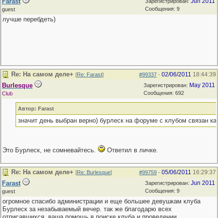
Farast
Jun 2011
Зарегистрирован:
Сообщения: 9
guest
лучше перебдеть)
Re: На самом деле+
02/06/2011
18:44:39
[
Re: Farast
]
#99337
-
Burlesque
May 2011
Зарегистрирован:
Сообщения: 692
Club
Автор: Farast
значит день выбран верно) бурлеск на форуме с клубом связан ка
Это Бурлеск, не сомневайтесь.
Ответил в личке.
Re: На самом деле+
05/06/2011
16:29:37
[
Re: Burlesque
]
#99759
-
Farast
Jun 2011
Зарегистрирован:
Сообщения: 9
guest
огромное спасибо администрации и еще большее девушкам клуба
Бурлеск за незабываемый вечер. так же благодарю всех
отписавшихся, ваша помощь в поиске клуба и проведении