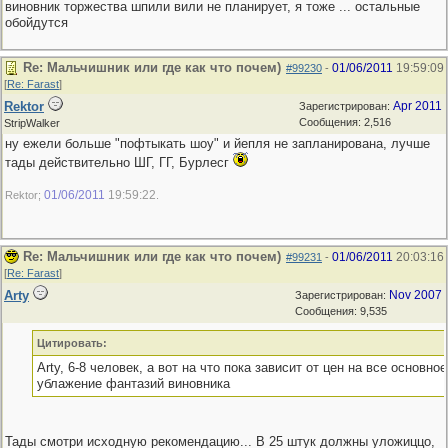
виновник торжества шпили вили не планирует, я тоже ... остальные
обойдутся
Re: Мальчишник или где как что почем)
01/06/2011
19:59:09
#99230
-
[
Re: Farast
]
Rektor
Apr 2011
Зарегистрирован:
Сообщения: 2,516
StripWalker
ну ежели больше "пофтыкать шоу" и йепля не запланирована, лучше
тады действительно ШГ, ГГ, Бурлесг
01/06/2011
19:59:22
Rektor;
.
Re: Мальчишник или где как что почем)
01/06/2011
20:03:16
#99231
-
[
Re: Farast
]
Arty
Nov 2007
Зарегистрирован:
Сообщения: 9,535
Цитировать:
Arty, 6-8 человек, а вот на что пока зависит от цен на все основное
ублажение фантазий виновника
Тады смотри исходную рекомендацию... В 25 штук должны уложиццо,