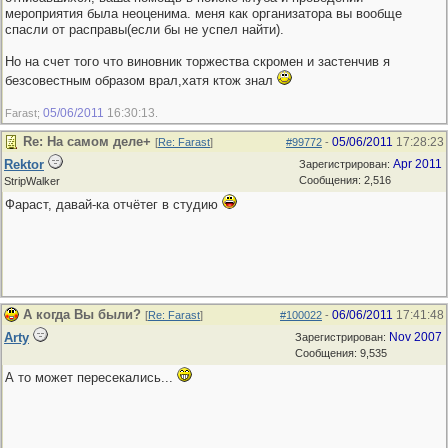
мероприятия была неоценима. меня как организатора вы вообще
спасли от расправы(если бы не успел найти).
Но на счет того что виновник торжества скромен и застенчив я
безсовестным образом врал,хатя ктож знал
05/06/2011
16:30:13
Farast;
.
Re: На самом деле+
05/06/2011
17:28:23
[
Re: Farast
]
#99772
-
Rektor
Apr 2011
Зарегистрирован:
Сообщения: 2,516
StripWalker
Фараст, давай-ка отчётег в студию
А когда Вы были?
06/06/2011
17:41:48
[
Re: Farast
]
#100022
-
Arty
Nov 2007
Зарегистрирован:
Сообщения: 9,535
А то может пересекались...