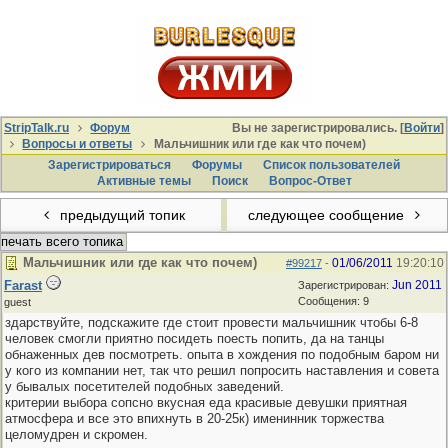
StripTalk.ru
Форум
Вы не зарегистрировались. [
Войти
]
Вопросы и ответы
Мальчишник или где как что почем)
Зарегистрироваться
Форумы
Список пользователей
Активные темы
Поиcк
Вопрос-Ответ
предыдущий топик
следующее сообщение
печать всего топика
Мальчишник или где как что почем)
01/06/2011
19:20:10
#99217
-
Farast
Jun 2011
Зарегистрирован:
Сообщения: 9
guest
здарствуйте, подскажите где стоит провести мальчишник чтобы 6-8
человек смогли приятно посидеть поесть попить, да на танцы
обнаженных дев посмотреть. опыта в хождения по подобным баром ни
у кого из компании нет, так что решил попросить наставления и совета
у бывалых посетителей подобных заведений.
критерии выбора сопсно вкусная еда красивые девушки приятная
атмосфера и все это впихнуть в 20-25к) именинник торжества
целомудрен и скромен.