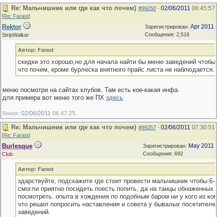
Re: Мальчишник или где как что почем)
02/06/2011
06:45:57
#99250
-
[
Re: Farast
]
Rektor
Apr 2011
Зарегистрирован:
Сообщения: 2,516
StripWalker
Автор: Farast
скидки это хорошо,но для начала найти бы меню заведений чтобы
что почем, кроме бурлеска внятного прайс листа не наблюдается.;
меню посмотри на сайтах клубов. Там есть кое-какая инфа.
для примера вот меню того же ПХ
здесь
02/06/2011
06:47:25
Rektor;
.
Re: Мальчишник или где как что почем)
02/06/2011
07:30:51
#99257
-
[
Re: Farast
]
Burlesque
May 2011
Зарегистрирован:
Сообщения: 692
Club
Автор: Farast
здарствуйте, подскажите где стоит провести мальчишник чтобы 6-
смогли приятно посидеть поесть попить, да на танцы обнаженных 
посмотреть. опыта в хождения по подобным баром ни у кого из ком
что решил попросить наставления и совета у бывалых посетителе
заведений.