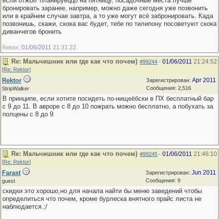
если отжЫг планируеццо на пятницу, посадочные места лучше
бронировать заранее, например, можно даже сегодня уже позвонить
или в крайнем случае завтра, а то уже могут всё забронировать. Када
позвонишь, скажи, скока вас будет, тебе по тилипону посоветуют скока
диванчегов бронить
01/06/2011
21:31:22
Rektor;
.
Re: Мальчишник или где как что почем)
01/06/2011
21:24:52
#99244
-
[
Re: Rektor
]
Rektor
Apr 2011
Зарегистрирован:
Сообщения: 2,516
StripWalker
В принципе, если хотите посидеть по-нищеёбски в ПХ бесплатный бар
с 9 до 11. В авроре с 8 до 10 пожрать можно бесплатно, а побухать за
полцены с 8 до 9
Re: Мальчишник или где как что почем)
01/06/2011
21:46:10
#99245
-
[
Re: Rektor
]
Farast
Jun 2011
Зарегистрирован:
Сообщения: 9
guest
скидки это хорошо,но для начала найти бы меню заведений чтобы
определиться что почем, кроме бурлеска внятного прайс листа не
наблюдается.;/