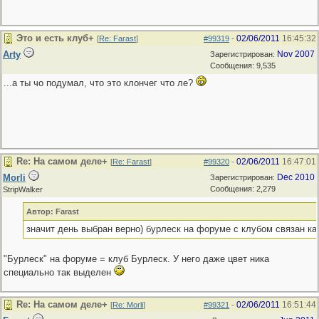
Это и есть клуб+
02/06/2011
16:45:32
[
Re: Farast
]
#99319
-
Arty
Nov 2007
Зарегистрирован:
Сообщения: 9,535
...а ты чо подумал, что это клончег что ле?
Re: На самом деле+
02/06/2011
16:47:01
[
Re: Farast
]
#99320
-
Morli
Dec 2010
Зарегистрирован:
Сообщения: 2,279
StripWalker
Автор: Farast
значит день выбран верно) бурлеск на форуме с клубом связан ка
"Бурлеск" на форуме = клуб Бурлеск. У него даже цвет ника
специально так выделен
Re: На самом деле+
02/06/2011
16:51:44
[
Re: Morli
]
#99321
-