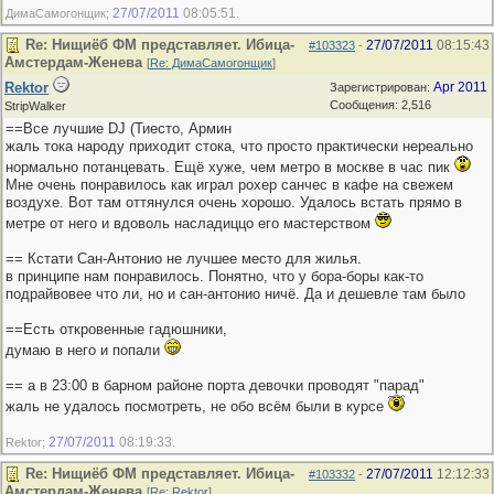
27/07/2011
08:05:51
ДимаСамогонщик;
.
Re: Нищиёб ФМ представляет. Ибица-
27/07/2011
08:15:43
#103323
-
Амстердам-Женева
[
Re: ДимаСамогонщик
]
Rektor
Apr 2011
Зарегистрирован:
Сообщения: 2,516
StripWalker
==Все лучшие DJ (Тиесто, Армин
жаль тока народу приходит стока, что просто практически нереально
нормально потанцевать. Ещё хуже, чем метро в москве в час пик
Мне очень понравилось как играл рохер санчес в кафе на свежем
воздухе. Вот там оттянулся очень хорошо. Удалось встать прямо в
метре от него и вдоволь насладиццо его мастерством
== Кстати Сан-Антонио не лучшее место для жилья.
в принципе нам понравилось. Понятно, что у бора-боры как-то
подрайвовее что ли, но и сан-антонио ничё. Да и дешевле там было
==Есть откровенные гадюшники,
думаю в него и попали
== а в 23:00 в барном районе порта девочки проводят "парад"
жаль не удалось посмотреть, не обо всём были в курсе
27/07/2011
08:19:33
Rektor;
.
Re: Нищиёб ФМ представляет. Ибица-
27/07/2011
12:12:33
#103332
-
Амстердам-Женева
[
Re: Rektor
]