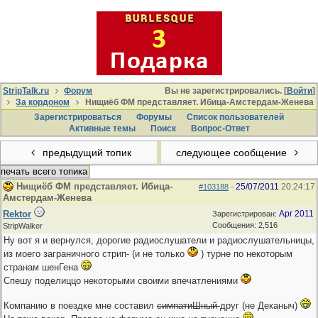
StripTalk.ru
Форум
Вы не зарегистрировались. [
Войти
]
За кордоном
Нищиёб ФМ представляет. Ибица-Амстердам-Женева
Зарегистрироваться
Форумы
Список пользователей
Активные темы
Поиcк
Вопрос-Ответ
предыдущий топик
следующее сообщение
печать всего топика
Нищиёб ФМ представляет. Ибица-
25/07/2011
20:24:17
#103188
-
Амстердам-Женева
Rektor
Apr 2011
Зарегистрирован:
Сообщения: 2,516
StripWalker
Ну вот я и вернулся, дорогие радиослушатели и радиослушательницы,
из моего заграничного стрип- (и не только
) турне по некоторым
странам шенГена
Спешу поделиццо некоторыми своими впечатлениями
Компанию в поездке мне составил
симпатиШный
друг (не Деканыч)