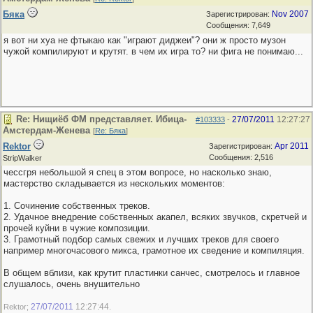
Бяка
Nov 2007
Зарегистрирован:
Сообщения: 7,649
я вот ни хуа не фтыкаю как "играют диджеи"? они ж просто музон
чужой компилируют и крутят. в чем их игра то? ни фига не понимаю...
Re: Нищиёб ФМ представляет. Ибица-
27/07/2011
12:27:27
#103333
-
Амстердам-Женева
[
Re: Бяка
]
Rektor
Apr 2011
Зарегистрирован:
Сообщения: 2,516
StripWalker
чессгря небольшой я спец в этом вопросе, но насколько знаю,
мастерство складывается из нескольких моментов:
1. Сочинение собственных треков.
2. Удачное внедрение собственных акапел, всяких звучков, скретчей и
прочей куйни в чужие композиции.
3. Грамотный подбор самых свежих и лучших треков для своего
например многочасового микса, грамотное их сведение и компиляция.
В общем вблизи, как крутит пластинки санчес, смотрелось и главное
слушалось, очень внушительно
27/07/2011
12:27:44
Rektor;
.