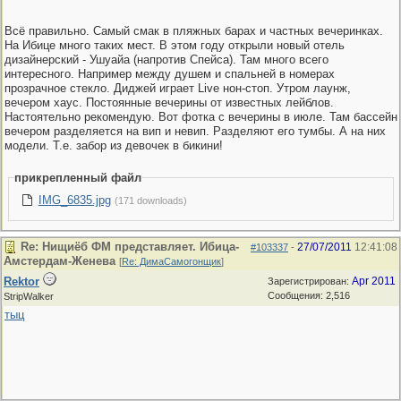
Всё правильно. Самый смак в пляжных барах и частных вечеринках.
На Ибице много таких мест. В этом году открыли новый отель
дизайнерский - Ушуайа (напротив Спейса). Там много всего
интересного. Например между душем и спальней в номерах
прозрачное стекло. Диджей играет Live нон-стоп. Утром лаунж,
вечером хаус. Постоянные вечерины от известных лейблов.
Настоятельно рекомендую. Вот фотка с вечерины в июле. Там бассейн
вечером разделяется на вип и невип. Разделяют его тумбы. А на них
модели. Т.е. забор из девочек в бикини!
прикрепленный файл
IMG_6835.jpg
(171 downloads)
Re: Нищиёб ФМ представляет. Ибица-
27/07/2011
12:41:08
#103337
-
Амстердам-Женева
[
Re: ДимаСамогонщик
]
Rektor
Apr 2011
Зарегистрирован:
Сообщения: 2,516
StripWalker
тыц