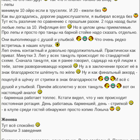
- лепы
минимум 10 ойро если в труселях. И 20 - ежели без
Как вы догадались, дорогие радиослушатели, я выбирал всегда без
Тут есть различие по сравнению с прошлым разом. 2 года назад были
любые лепы за 10. Инфляция ёпт
Но в целом цены приемлемые.
Про лепы и просто про танцы на барной стойке надо сказать отдельно.
Они выполняюццо с душой и улыбкой.
Что очень редко
встретишь в наших клупах.
Леп очень контактный и довольно продолжительный. Практически как
приват. Минутки 3. Леп у всех танцуль происходит по стандартной
схеме. Сначала танцуля, как я ранее говорил, садиццо на куй лицом к
тебе, затем разворачиваеццо кормой
Ну а в заключении просит её в
знак благодарности шлёпнуть по жёпе
Ну и как финальный аккорд -
поцелуй в щёчку от стрипки в знак благодарности
И всё с
душой и улыбкой. Причём абсолютно у всех танцуль
вот он
настоящий аналог
- барменша работает топлес. Кстати видел, что у них происходит
постоянная ротация. День работаешь барменшей, день - стрипкой
- в клупе среди гостей обнаружил просто копию Локыча
Женева
Тут всё спокойно
Обошли 3 заведения