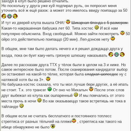
заходя в клуп было решено отчалить.
Но поскольку у друга уже куй подпирал руль, он попросил меня
уточнить всё ж ещё разок: а может это имелось ввиду поипаццо за 50
И тут из дверей клупа вышла ОНА!
Шикарная блонда с 5 размером.
Какая-то накрашенная бабушка лет 60. Типа хостес
И всё нам
популярно объяснила. Вход свободный. Можно зайти посмотреть
50
ойро это действительно поипаццо (20 мин). Леп-дэнсев нету
В общем, мне там было делать нечего и я решил дождаццо друга у
входа, пока он буит каку-нить грязную шлюшку наказывать
Далее по рассказам друга ТТХ у тёлок были в целом на 3 и ниже. Но
самое интересное было потом. После сканирования кандидатог выбор
он остановил на какой-то тёлке, которая была
сладкая шопесдес
ну с
натяжкой хотя бы на 3+.
Но бабушка-хостес сказала, что ты мол лучше бери других, а её ипать
не стоит. Т.к. это трансег
От оно чо Михалыч
После этих слов
друг выбежал из клупа как ошпаренный
И мы помчались от этого
места прочь в ночи
Во как оказываеццо такое встретишь не тока в
тайланде
В общем если не считать бесплатного и постоянного топлесс
стрептиса от разных тёлычей на пляже
, стрептиса как такого на
ибице обнаружено не было