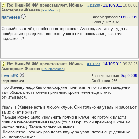
Re: Нищиёб ФМ представляет. Ибица-
13/10/2011
10:06:01
#111239
-
Амстердам-Женева
[
Re: Rektor
]
Nameless
Feb 2009
Зарегистрирован:
Сообщения: 3,029
Спасибо за отчёт, особенно интересовал Амстердам, лечу туда на
ноябрьские праздники, есь ещё у кого нить пожелания, как там
подзажечь?
Re: Нищиёб ФМ представляет. Ибица-
14/10/2011
09:28:25
#111323
-
Амстердам-Женева
[
Re: Nameless
]
LexusRX
Sep 2009
Зарегистрирован:
Сообщения: 256
StripEnthusiast
Про Женеву надо было на форуме почитать, я почти все заведения
там обошел, есть очень приятные, кроме меня еще кто-то
отчитывался.
Увалы в Женеве есть в любом клубе. Они только на увалы и работают,
за их счет и живут.
Раньше можно было увольнять прямо в клубе, но потом к власти
пришла консервативная мадам (то ли мэр, то ли премьер) и клубам
настал пипец. Теперь только на вывоз.
Шампанское - это как раз плата клубу за увал, потом еще дешушке,
как договоришься.