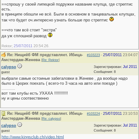
==спрошу у своей липецкой подружки название клупца, где стрептис
есть.
в принципе обошли не всё. Были в основном в танцевальных клупцах,
так что будет оч.интересно узнать больше про стрептис
==что там всё стоит "экстра"
да уж сплошной развод
25/07/2011
20:54:26
Rektor;
.
Re: Нищиёб ФМ представляет. Ибица-
25/07/2011
23:04:07
#103223
-
Амстердам-Женева
[
Re: Rektor
]
calypso
Jul 2011
Зарегистрирован:
Сообщения: 8
guest
выбрали самые остоиные забегаловки в Женеве , да вообще надо
было в Цюрих поехать ( всего-то 3 часа на авто или поезде )
...........
вот там клубы есть УХАХА !!!!!!!!!!!
ну и цены соотвественно
Re: Нищиёб ФМ представляет. Ибица-
25/07/2011
23:10:53
#103224
-
Амстердам-Женева
[
Re: calypso
]
calypso
Jul 2011
Зарегистрирован:
Сообщения: 8
guest
http://www.kingsclub.ch/video.html