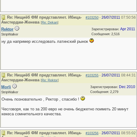
Re: Нищиёб ФМ представляет. Ибица-
26/07/2011
07:50:56
#103250
-
Амстердам-Женева
[
Re: Dekan
]
Rektor
Apr 2011
Зарегистрирован:
Сообщения: 2,516
StripWalker
ну да например исследовать латинский рынок
Re: Нищиёб ФМ представляет. Ибица-
26/07/2011
08:44:31
#103255
-
Амстердам-Женева
[
Re: Rektor
]
Morli
Dec 2010
Зарегистрирован:
Сообщения: 2,279
StripWalker
Очень позновательно , Ректор , спасибо !
Чесговоря, как то за 200 евро не очень бюджетно поиметь 20 минут
кекеса сомнительного качества.
Re: Нищиёб ФМ представляет. Ибица-
26/07/2011
08:55:02
#103256
-