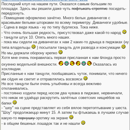
Последний клуп на нашем пути. Оказался самым большим по
площади. Здесь мы решили даже чуть
пофтыкать стрептис
посидеть-
передохнуть.
- Помещение оформлено зачётно. Много белых диванчегов с
красивыми белыми шторками по всему периметру. Диванчеги удобные.
- Сцена в виде языка - ну по типу бурлеска. Тока ниже.
- Что очень большая редкость, присутствовал даже какой-то народ
- танцули штук 10. Опять много наших.
- пока мы сидели на диванчегах к нам 2 каких-то дрыща в пиджаках (ну
типа владельцы
) посылали танцуль для развода и консумации
Но мы держали оборону крепко
Хотя мне очень понравилась первая присланная к нам блонда просто
охуенно модельной внешности.
Оказалась из
хохляндии.
Присланные к нам танцули, пообщавшись чуток, понимали, что ничего
им сёдня не светит и отправлялись восвояси
Но все танцули были очень улыбчивы и всегда вежливо
откланивались.
- постоянно ходили перед носом два чувака в пиджаке, нервничали,
что никак не удаёццо раскрутить залётных советских нищиёбов на
бапки
- "шоу" на сцене представляет из себя вялое перетоптывание у шеста.
"Шоу" продолжаеццо минут 15. А затем ты фтыкаешь в лучшем случае
какую-то
порнушку
эротику на экране
- в общем бешеных лошадок так и не нашли