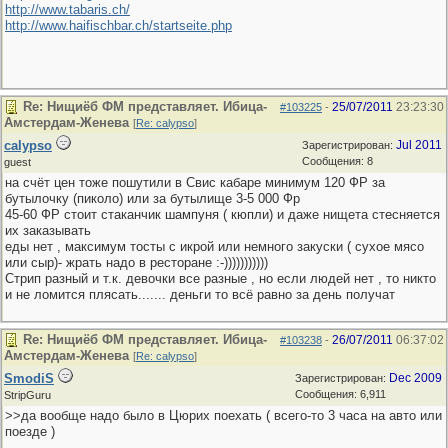
http://www.tabaris.ch/
http://www.haifischbar.ch/startseite.php
Re: Нищиёб ФМ представляет. Ибица-
25/07/2011
23:23:30
#103225
-
Амстердам-Женева
[
Re: calypso
]
calypso
Jul 2011
Зарегистрирован:
Сообщения: 8
guest
на счёт цен тоже пошутили в Свис кабаре минимум 120 ФР за
бутылочку (пиколо) или за бутылище 3-5 000 Фр
45-60 ФР стоит стаканчик шампуня ( кюпли) и даже нищета стесняется
их заказывать
еды нет , максимум тосты с икрой или немного закуски ( сухое мясо
или сыр)- жрать надо в ресторане :-)))))))))))
Стрип разный и т.к. девочки все разные , но если людей нет , то никто
и не ломится плясать....... деньги то всё равно за день получат
Re: Нищиёб ФМ представляет. Ибица-
26/07/2011
06:37:02
#103238
-
Амстердам-Женева
[
Re: calypso
]
SmodiS
Dec 2009
Зарегистрирован:
Сообщения: 6,911
StripGuru
>>да вообще надо было в Цюрих поехать ( всего-то 3 часа на авто или
поезде )