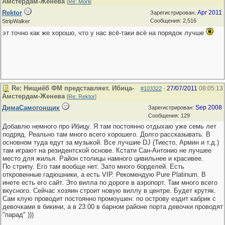
Амстердам-Женева
[
Re: Morli
]
Rektor
Apr 2011
Зарегистрирован:
Сообщения: 2,516
StripWalker
эт точно как же хорошо, что у нас всё-таки всё на порядок лучше
Re: Нищиёб ФМ представляет. Ибица-
27/07/2011
08:05:13
#103322
-
Амстердам-Женева
[
Re: Rektor
]
ДимаСамогонщик
Sep 2008
Зарегистрирован:
Сообщения: 129
Добавлю немного про Ибицу. Я там постоянно отдыхаю уже семь лет
подряд. Реально там много всего хорошего. Долго рассказывать. В
основном туда едут за музыкой. Все лучшие DJ (Тиесто, Армин и т.д.)
там играют на резидентской основе. Кстати Сан-Антонио не лучшее
место для жилья. Район столицы намного цивильнее и красивее.
По стрипу. Его там вообще нет. Зато много борделей. Есть
откровенные гадюшники, а есть VIP. Рекомендую Pure Platinum. В
инете есть его сайт. Это вилла по дороге в аэропорт. Там много всего
вкусного. Сейчас хозяин строит новую виллу в центре. Будет крутяк.
Сам клую проводит постоянно промоушен: по острову ездит кабрик с
девочками в бикини, а в 23:00 в барном районе порта девочки проводят
"парад" )))