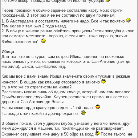
Но тоже вокер. Правда на форуме он ишо не тусуеццо
Перед поездкой я обычно заранее составляю карту моих стрип-
похождений. В этот раз я её не составил по двум причинам:
1. В Амстердаме и составлять ничего не надо. Всё и так понятно
Тем более я там был 2 года назад.
2. В ибице и женеве решил обойтись принципом "если попадёцца клуп
при осмотре местности - хорошо, а если нет - тоже хорошо, значит
бабла съэкономлю".
Ибица
Для тех, кто не в курсе, сам остров Ибица поделен на несколько
населённых пунктов, основные из которых это: Сан-Антонио (там де
мы жили), Эвиса, Сан-Карлос итд.
Как мы все с вами знаем Ибица знаменита своими тусами в режиме
нон-стоп. В общем как клаббер оторвалсо я зачотно
Ну а что же со стрептисом на ибице?
Рассказать можно лишь об одном клупце, который нам там попалсо.
Причём попалсо случайно. Клупец расположен прямо на шоссе по
дороге от Сан-Антонио до Эвисы.
На вывеске гордо красуеццо надпись "найт клап"
На входе стоит какой-то
дрочер
охраннег.
В общем пока я, стоя у дверей клуба. узнавал у него чо почём, друг
меня дожидался в машине, т.к. по-аглиццки он не разговаривает.
Охраннег озвучивает мне цену в 50 ойро за вход
После такого, не