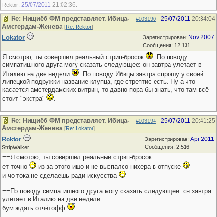
25/07/2011
21:02:36
Rektor;
.
Re: Нищиёб ФМ представляет. Ибица-
25/07/2011
20:34:04
#103190
-
Амстердам-Женева
[
Re: Rektor
]
Lokator
Nov 2007
Зарегистрирован:
Сообщения: 12,131
Я смотрю, ты совершил реальный стрип-бросок
. По поводу
симпатишного друга могу сказать следующее: он завтра улетает в
Италию на две недели
. По поводу Ибицы завтра спрошу у своей
липецкой подружки название клупца, где стрептис есть. Ну а что
касается амстердамских витрин, то давно пора бы знать, что там всё
стоит "экстра"
.
Re: Нищиёб ФМ представляет. Ибица-
25/07/2011
20:41:25
#103194
-
Амстердам-Женева
[
Re: Lokator
]
Rektor
Apr 2011
Зарегистрирован:
Сообщения: 2,516
StripWalker
==Я смотрю, ты совершил реальный стрип-бросок
ет точно
из-за этого ишо и не выспалсо нихера в отпуске
и чо тока не сделаешь ради искусства
==По поводу симпатишного друга могу сказать следующее: он завтра
улетает в Италию на две недели
бум ждать отчётофф