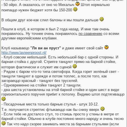
- 50 ойро. А оказалось от оно чо Михалыч
Штоп нормально
поипаццо нужен бюджет хотя бы 150-200
В общем друг кое-как слил балоны и мы пошли дальше
Пошли в клуб, в котором я был 2 года назад. И мне там очень
понравилось. Ну точнее очень понравилось
по сравнению
со всеми
другими европейскими клубами.
Клуб называецо
"Ля ви ан пруст"
и даже имеет свой сайт
http://www.lavieenproost.nl/
- Клуб совсем небольшой. Есть небольшой бар с одной стороны. И
барная стойка с другой. Стрипге танцуют прямо на барной стойке,
которая фактически и служит им сценой
- Рядом с баром что-то типа светофора. Когда горит зелёный свет -
танцули танцуют в одежде и потом топлес, а после того, как
загораеццо красный - танцуют без труселей.
- Одновременно на стойке танцуют 2 танцули.
- два шеста установлены на этой барной стойке и один шест в виде
горизонтального поручня прибит к потолку. Видимо штоп подтягиваццо
- Посадочные места только барные стулья - штук 10-12.
Т.е. получается стрептис фтыкаеццо как бы снизу вверх
- Если тебе не досталсо стул, то стоишь просто у стены в метре от
барной стойки. Обычно в клубе постоянно много народу и очень тесно
Так что надо скорее занимать места за барными стульями (если