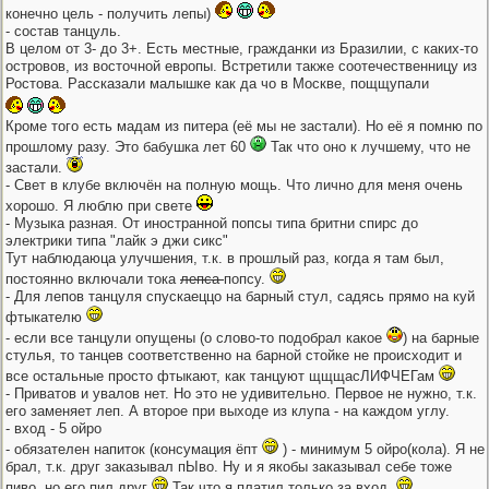
конечно цель - получить лепы)
- состав танцуль.
В целом от 3- до 3+. Есть местные, гражданки из Бразилии, с каких-то
островов, из восточной европы. Встретили также соотечественницу из
Ростова. Рассказали малышке как да чо в Москве, пощщупали
Кроме того есть мадам из питера (её мы не застали). Но её я помню по
прошлому разу. Это бабушка лет 60
Так что оно к лучшему, что не
застали.
- Свет в клубе включён на полную мощь. Что лично для меня очень
хорошо. Я люблю при свете
- Музыка разная. От иностранной попсы типа бритни спирс до
электрики типа "лайк э джи сикс"
Тут наблюдаюца улучшения, т.к. в прошлый раз, когда я там был,
постоянно включали тока
лепса
попсу.
- Для лепов танцуля спускаеццо на барный стул, садясь прямо на куй
фтыкателю
- если все танцули опущены (о слово-то подобрал какое
) на барные
стулья, то танцев соответственно на барной стойке не происходит и
все остальные просто фтыкают, как танцуют щщщасЛИФЧЕГам
- Приватов и увалов нет. Но это не удивительно. Первое не нужно, т.к.
его заменяет леп. А второе при выходе из клупа - на каждом углу.
- вход - 5 ойро
- обязателен напиток (консумация ёпт
) - минимум 5 ойро(кола). Я не
брал, т.к. друг заказывал пЫво. Ну и я якобы заказывал себе тоже
пиво, но его пил друг
Так что я платил только за вход.