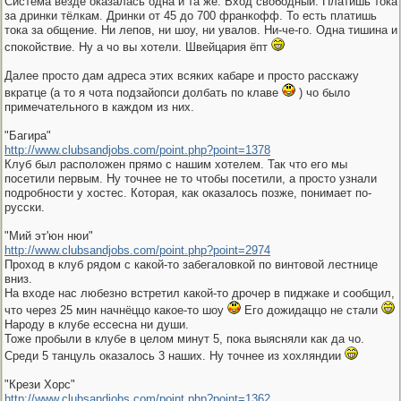
Система везде оказалась одна и та же. Вход свободный. Платишь тока
за дринки тёлкам. Дринки от 45 до 700 франкофф. То есть платишь
тока за общение. Ни лепов, ни шоу, ни увалов. Ни-че-го. Одна тишина и
спокойствие. Ну а чо вы хотели. Швейцария ёпт
Далее просто дам адреса этих всяких кабаре и просто расскажу
вкратце (а то я чота подзайопси долбать по клаве
) чо было
примечательного в каждом из них.
"Багира"
http://www.clubsandjobs.com/point.php?point=1378
Клуб был расположен прямо с нашим хотелем. Так что его мы
посетили первым. Ну точнее не то чтобы посетили, а просто узнали
подробности у хостес. Которая, как оказалось позже, понимает по-
русски.
"Мий эт'юн нюи"
http://www.clubsandjobs.com/point.php?point=2974
Проход в клуб рядом с какой-то забегаловкой по винтовой лестнице
вниз.
На входе нас любезно встретил какой-то дрочер в пиджаке и сообщил,
что через 25 мин начнёццо какое-то шоу
Его дожидаццо не стали
Народу в клубе ессесна ни души.
Тоже пробыли в клубе в целом минут 5, пока выясняли как да чо.
Среди 5 танцуль оказалось 3 наших. Ну точнее из хохляндии
"Крези Хорс"
http://www.clubsandjobs.com/point.php?point=1362