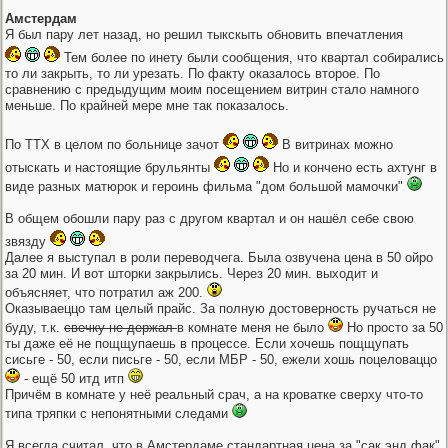
Амстердам
Я был пару лет назад, но решил тыкскыть обновить впечатления
Тем более по инету были сообщения, что квартал собирались
то ли закрыть, то ли урезать. По факту оказалось второе. По
сравнению с предыдущим моим посещением витрин стало намного
меньше. По крайней мере мне так показалось.
По ТТХ в целом по больнице зачот
В витринах можно
отыскать и настоящие брульянты
Но и кончено есть ахтунг в
виде разных матюрок и героинь фильма "дом большой мамочки"
В общем обошли пару раз с другом квартал и он нашёл себе свою
звязду
Далее я выступал в роли переводчега. Была озвучена цена в 50 ойро
за 20 мин. И вот шторки закрылись. Через 20 мин. выходит и
объясняет, что потратил аж 200.
Оказываеццо там целый прайс. За полную достоверность ручаться не
буду, т.к.
свечку не держал
в комнате меня не было
Но просто за 50
ты даже её не пощщупаешь в процессе. Если хочешь пощщупать
сисьге - 50, если письге - 50, если МБР - 50, ежели хошь поцеловаццо
- ещё 50 итд итп
Причём в комнате у неё реальный срач, а на кроватке сверху что-то
типа тряпки с непонятными следами
Я всегда считал, что в Амстердаме стандартная цена за "сак энд фак"