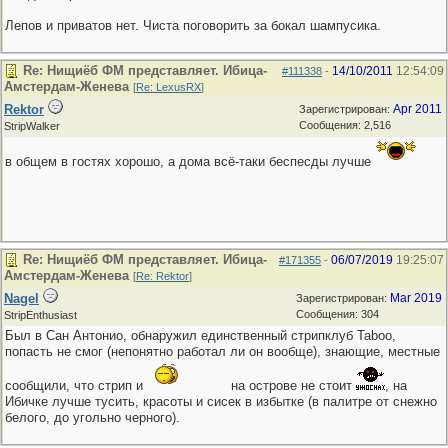
Лепов и приватов нет. Чиста поговорить за бокал шампусика.
Re: Нищиёб ФМ представляет. Ибица-
14/10/2011
12:54:09
#111338
-
Амстердам-Женева
[
Re: LexusRX
]
Rektor
Apr 2011
Зарегистрирован:
Сообщения: 2,516
StripWalker
в общем в гостях хорошо, а дома всё-таки беспесды лучше
Re: Нищиёб ФМ представляет. Ибица-
06/07/2019
19:25:07
#171355
-
Амстердам-Женева
[
Re: Rektor
]
Nagel
Mar 2019
Зарегистрирован:
Сообщения: 304
StripEnthusiast
Был в Сан Антонио, обнаружил единственный стрипклуб Taboo,
попасть не смог (непонятно работал ли он вообще), знающие, местные
сообщили, что стрип и
на острове не стоит
, на
Ибичке лучше тусить, красоты и сисек в избытке (в палитре от снежно
белого, до угольно черного).