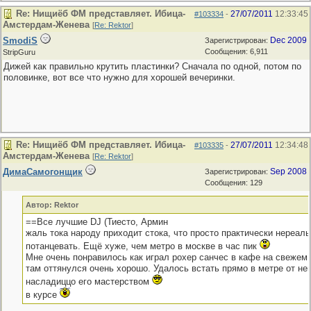
Re: Нищиёб ФМ представляет. Ибица-
27/07/2011
12:33:45
#103334
-
Амстердам-Женева
[
Re: Rektor
]
SmodiS
Dec 2009
Зарегистрирован:
Сообщения: 6,911
StripGuru
Дижей как правильно крутить пластинки? Сначала по одной, потом по
половинке, вот все что нужно для хорошей вечеринки.
Re: Нищиёб ФМ представляет. Ибица-
27/07/2011
12:34:48
#103335
-
Амстердам-Женева
[
Re: Rektor
]
ДимаСамогонщик
Sep 2008
Зарегистрирован:
Сообщения: 129
Автор: Rektor
==Все лучшие DJ (Тиесто, Армин
жаль тока народу приходит стока, что просто практически нереал
потанцевать. Ещё хуже, чем метро в москве в час пик
Мне очень понравилось как играл рохер санчес в кафе на свежем 
там оттянулся очень хорошо. Удалось встать прямо в метре от не
насладиццо его мастерством
в курсе