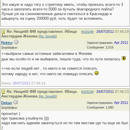
Это какую ж надо тягу к стриптизу иметь, чтобы проехать всего-то 3
часа и заплатить всего-то 5000 за бутыль благородного пойла?
Лучше уж на сэкономленные деньги смотаться в Краснодар и
швырнуть на сцену 200000 руб, хоть будет че вспомнить.
Re: Нищиёб ФМ представляет. Ибица-
26/07/2011
07:46:19
#103248
-
Амстердам-Женева
[
Re: SmodiS
]
Rektor
Apr 2011
Зарегистрирован:
Сообщения: 2,516
StripWalker
==выбрали самые остоиные забегаловки в Женеве
дык мы особо-то и не выбирали, пошли туда, что по пути попалось
==но если людей нет , то никто и не ломится плясать
потому народу и нет, что никто не ломиццо плясать
26/07/2011
07:49:14
Rektor;
.
Re: Нищиёб ФМ представляет. Ибица-
26/07/2011
07:46:23
#103249
-
Амстердам-Женева
[
Re: SmodiS
]
Dekan
Apr 2011
Зарегистрирован:
Сообщения: 1,680
StripWalker
прочитал )
про трансика улыбнуло ))))
надо как-нить вдвоем закатнуться но по тем местам где ты еще не был
)