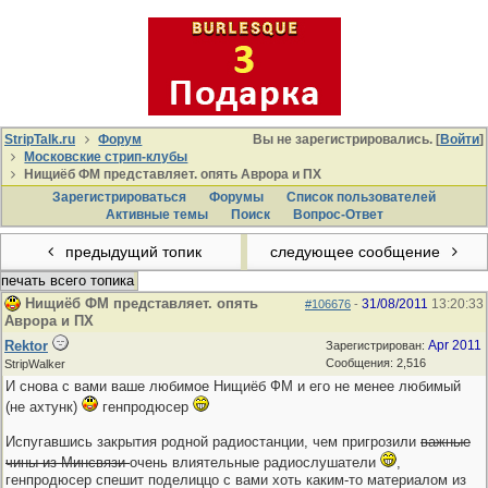
StripTalk.ru
Форум
Вы не зарегистрировались. [
Войти
]
Московские стрип-клубы
Нищиёб ФМ представляет. опять Аврора и ПХ
Зарегистрироваться
Форумы
Список пользователей
Активные темы
Поиcк
Вопрос-Ответ
предыдущий топик
следующее сообщение
печать всего топика
Нищиёб ФМ представляет. опять
31/08/2011
13:20:33
#106676
-
Аврора и ПХ
Rektor
Apr 2011
Зарегистрирован:
Сообщения: 2,516
StripWalker
И снова с вами ваше любимое Нищиёб ФМ и его не менее любимый
(не ахтунк)
генпродюсер
Испугавшись закрытия родной радиостанции, чем пригрозили
важные
чины из Минсвязи
очень влиятельные радиослушатели
,
генпродюсер спешит поделиццо с вами хоть каким-то материалом из