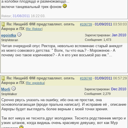
а колобки плодяццо и размножаюццо...
включи танцевальный трек фоном
31/08/2011
16:22:03
Rektor;
.
Re: Нищиёб ФМ представляет. опять
01/09/2011
03:50:03
#106739
-
Аврора и ПХ
[
Re: Rektor
]
egoistka
Jan 2010
Зарегистрирован:
Сообщения: 1,473
StripVeteran
Читая очередной опус Ректора, невольно вспоминаю старый анекдот
из моего совкового детства: " Волк, ты что ешь? - Мороженое.- А
почему оно такое коричневое? - А я его уже восьмой раз ем."...
Re: Нищиёб ФМ представляет. опять
01/09/2011
06:57:29
#106748
-
Аврора и ПХ
[
Re: egoistka
]
Morli
Dec 2010
Зарегистрирован:
Сообщения: 2,279
StripWalker
Срочно рвусь указать на ошибку, ибо она не простая, она
основополагающая (вроде пральна написал). И исправив её , описание
Авроры будет выглядеть более верным с моей точки зрения.
Так вот никуа не теснота друг молодежи. Теснота родственник метро и
узких штанов, когда видишь очень красивую девушку, вот как Мур