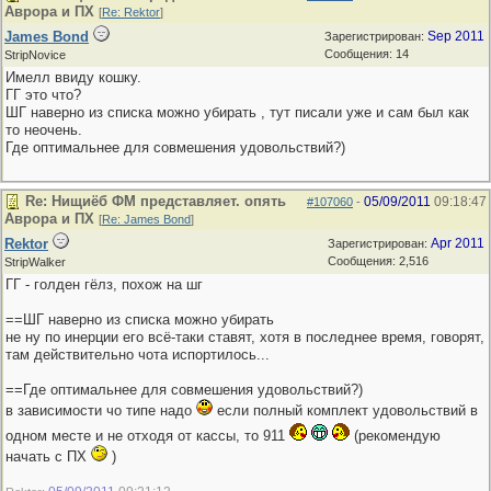
Аврора и ПХ
[
Re: Rektor
]
James Bond
Sep 2011
Зарегистрирован:
Сообщения: 14
StripNovice
Имелл ввиду кошку.
ГГ это что?
ШГ наверно из списка можно убирать , тут писали уже и сам был как
то неочень.
Где оптимальнее для совмешения удовольствий?)
Re: Нищиёб ФМ представляет. опять
05/09/2011
09:18:47
#107060
-
Аврора и ПХ
[
Re: James Bond
]
Rektor
Apr 2011
Зарегистрирован:
Сообщения: 2,516
StripWalker
ГГ - голден гёлз, похож на шг
==ШГ наверно из списка можно убирать
не ну по инерции его всё-таки ставят, хотя в последнее время, говорят,
там действительно чота испортилось...
==Где оптимальнее для совмешения удовольствий?)
в зависимости чо типе надо
если полный комплект удовольствий в
одном месте и не отходя от кассы, то 911
(рекомендую
начать с ПХ
)