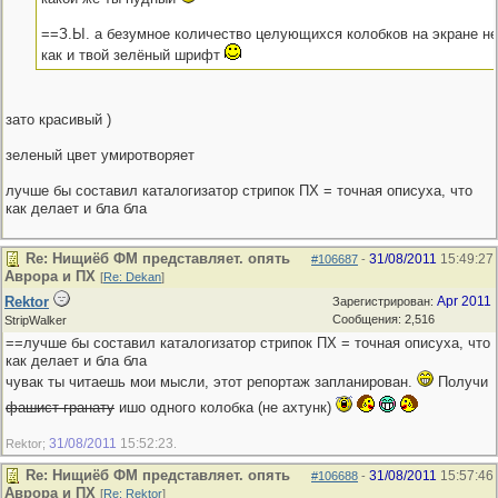
==З.Ы. а безумное количество целующихся колобков на экране не
как и твой зелёный шрифт
зато красивый )
зеленый цвет умиротворяет
лучше бы составил каталогизатор стрипок ПХ = точная описуха, что
как делает и бла бла
Re: Нищиёб ФМ представляет. опять
31/08/2011
15:49:27
#106687
-
Аврора и ПХ
[
Re: Dekan
]
Rektor
Apr 2011
Зарегистрирован:
Сообщения: 2,516
StripWalker
==лучше бы составил каталогизатор стрипок ПХ = точная описуха, что
как делает и бла бла
чувак ты читаешь мои мысли, этот репортаж запланирован.
Получи
фашист гранату
ишо одного колобка (не ахтунк)
31/08/2011
15:52:23
Rektor;
.
Re: Нищиёб ФМ представляет. опять
31/08/2011
15:57:46
#106688
-
Аврора и ПХ
[
Re: Rektor
]