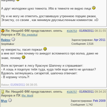
например
А друг молодежи цуко темнота. Ибо в темноте не видно лица
Ну и не могу не отметить доставившую утреннюю порцию ржаки,
Эгоистку, со своим , как минимум двусмысленным комментом. xD
Re: Нищиёб ФМ представляет. опять
01/09/2011
08:31:55
#106753
-
Аврора и ПХ
[
Re: egoistka
]
Rektor
Apr 2011
Зарегистрирован:
Сообщения: 2,516
StripWalker
ну юмористы, пасип поржал
а мне вот тоже почему-то анекдот вспомнилсо про волка, даже не
знаю, почему
Волк встречает в лесу Красную Шапочку и спрашивает:
- А хошь я поцелую тебя туда, куда тебя еще никто не целовал?
Вдоволь затянувшись сигаретой, шапочка отвечает:
- В корзину чтоль?!
01/09/2011
08:38:05
Rektor;
.
Re: Нищиёб ФМ представляет. опять
01/09/2011
09:34:20
#106757
-
Аврора и ПХ
[
Re: Morli
]
Мур
Feb 2009
Зарегистрирован:
Сообщения: 1,742