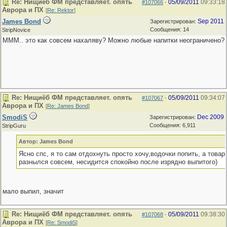
Re: Нищиёб ФМ представляет. опять
05/09/2011
09:33:18
#107066
-
Аврора и ПХ
[
Re: Rektor
]
James Bond
Sep 2011
Зарегистрирован:
Сообщения: 14
StripNovice
МММ.. это как совсем нахаляву? Можно любые напитки неограничено?
Re: Нищиёб ФМ представляет. опять
05/09/2011
09:34:07
#107067
-
Аврора и ПХ
[
Re: James Bond
]
SmodiS
Dec 2009
Зарегистрирован:
Сообщения: 6,911
StripGuru
Автор: James Bond
Ясно спс, я то сам отдохнуть просто хочу,водочки попить, а това
разнылся совсем, несидится спокойно после изрядно выпитого)
мало выпил, значит
Re: Нищиёб ФМ представляет. опять
05/09/2011
09:38:30
#107068
-
Аврора и ПХ
[
Re: SmodiS
]