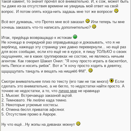
такой камент, то значит прочёл всё внимательно. И, к сож, может быть
ты даже из-за отсутствия времени не увидишь мой ответ на свой
вопрос. И потом опять когда-нить задашь мне тот же вопросег
Всё вот думаешь, что Протез мне всё заказал
Или теперь ты мне
хочешь заказать что-то написать дополнительно?
Итак, придёцца возвращаццо к истокам
Не хочеццо в очередной раз оправдываццо и доказывать, что я не
верблюд, кажеццо эту страницу уже давно перевернули... но ещё раз
для всех сообщаю, если кто ещё не в курсе, я пишу ТОЛЬКО о своих
ощущениях, ни в каких группировках не состою, не являюсь ничьим
агентом. Как говорил Шакил Онил: "Я хочу просто играть в баскетбол,
пить Пепси и носить рибок". Вот и "я хочу просто ходить в девятку,
щщщщупать танцуль и вещать на нищиёб ФМ".
Смотри внимательнее плиз по тексту (его там не так много)
Если
сделать это внимательно, а не бегло, то недостатки найти просто. А
точнее не недостатки, а то, что
лично мне
не нравиццо
1. Мьюзег. Встречаеццо заказной ацтой.
2. Темновато. Не люблю када темно.
3. Некоторые угрюмые хостесы.
4. Отмена беспл.приватов афсяног.
5. Отсутствие промо в Авроре.
Ну что ещё...Ну жопы на диванах мокнут