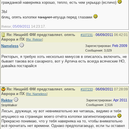
гражданкой наверняка хорошо, тепло, есть чем укрыццо (есличо)
ЗЫ
бляц, опять колопки
танцуют
ипуцца перед глазами
05/09/2011
14:23:17
Rektor;
.
Re: Нищиёб ФМ представляет. опять
06/09/2011
06:42:01
#107231
-
Аврора и ПХ
[
Re: Rektor
]
Nameless
Feb 2009
Зарегистрирован:
Сообщения: 3,029
Ректорыч, я требую хоть несколько минусов в описалось включить, не
бывает такова все сахарного, вот у Артича есть всегда всяческие НО,
давайка постарайся
Re: Нищиёб ФМ представляет. опять
06/09/2011
07:28:09
#107233
-
Аврора и ПХ
[
Re: Nameless
]
Rektor
Apr 2011
Зарегистрирован:
Сообщения: 2,516
StripWalker
Лесыч, дружище, ну вот невнимательно же читаешь, видимо и тебя
ипущиесо на страницах моего отчёта колопки загипнотизировали
Прекрасно понимаю, что у тебя наверняка на то, чтобы внимательно
всё прочитать нет времени. Однако предполагаеццо, если ты оставил