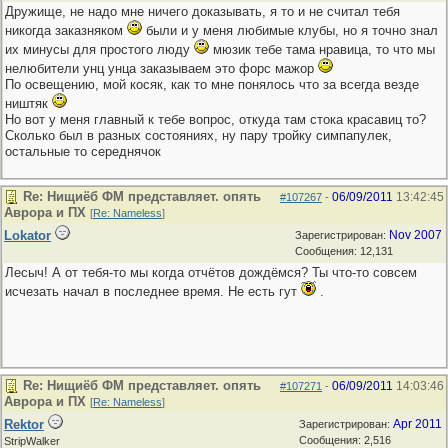
Дружище, не надо мне ничего доказывать, я то и не считал тебя
никогда заказняком
были и у меня любимые клубы, но я точно знал
их минусы для простого люду
мюзик тебе тама нравица, то что мы
нелюбители унц унца заказываем это форс мажор
По освещению, мой косяк, как то мне понялось что за всегда везде
ништяк
Но вот у меня главный к тебе вопрос, откуда там стока красавиц то?
Сколько был в разных состояниях, ну пару тройку симпапулек,
остальные то середнячок
Re: Нищиёб ФМ представляет. опять
06/09/2011
13:42:45
#107267
-
Аврора и ПХ
[
Re: Nameless
]
Lokator
Nov 2007
Зарегистрирован:
Сообщения: 12,131
Лесыч! А от тебя-то мы когда отчётов дождёмся? Ты что-то совсем
исчезать начал в последнее время. Не есть гут
.
Re: Нищиёб ФМ представляет. опять
06/09/2011
14:03:46
#107271
-
Аврора и ПХ
[
Re: Nameless
]
Rektor
Apr 2011
Зарегистрирован:
Сообщения: 2,516
StripWalker