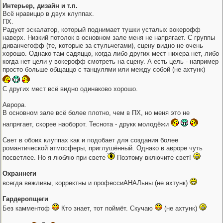
Интерьер, дизайн и т.п.
Всё нравиццо в двух клуппах.
ПХ.
Радует эскалатор, который поднимает тушки усталых вокерофф
наверх. Низкий потолок в основном зале меня не напрягает. С группы
диванчегофф (те, которые за стульчегами), сцену видно не очень
хорошо. Однако там садяццо, когда либо других мест нихера нет, либо
когда нет цели у вокерофф смотреть на сцену. А есть цель - например
просто больше общаццо с танцулями или между собой (не ахтунк)
С других мест всё видно одинаково хорошо.
Аврора.
В основном зале всё более плотно, чем в ПХ, но меня это не
напрягает, скорее наоборот. Теснота - друкк молодёжи
Свет в обоих клуппах как и подобает для создания более
романтической атмосферы, приглушённый. Однако в авроре чуть
посветлее. Но я люблю при свете
Поэтому включите свет!
Охраннеги
всегда вежливы, корректны и профессиАНАЛьны (не ахтунк)
Гардеропщеги
Без камментоф
Кто знает, тот поймёт. Скучаю
(не ахтунк)