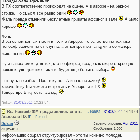
Парады олле афсняног
В ПХ соответственно происходят на сцене. А в авроре - на барной
стойке. Но смысл всё равно один
Жаль правда отменили бесплатные приваты афсяног в зале
А было
хорошо
Лепы
В основном контактные и в ПХ и в Авроре. Но естественно техника
лепофф зависит не от клуппа, а от конкретной танцули и её манеры
исполнения
Ну и напоследок, для тех, кто не фкурсе, вроде как скоро откроеццо
новый клупп девятко, так что будет ещё больше выбора
Ёпт чуть не забыл. Про Бяку нет. А иначе не зачод!
кароче Бяку Вы можете встретить и Авроре, и в ПХ
Теперь про Бяку есть. Зачод!
31/08/2011
13:22:54
Rektor;
.
Re: Нищиёб ФМ представляет. опять
31/08/2011
14:19:01
#106681
-
Аврора и ПХ
[
Re: Rektor
]
Dekan
Apr 2011
Зарегистрирован:
Сообщения: 1,680
StripWalker
информацию собрал структурировал - это ты конечно молодец