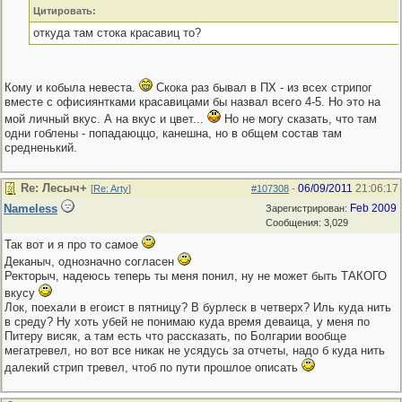
Цитировать:
откуда там стока красавиц то?
Кому и кобыла невеста.
Скока раз бывал в ПХ - из всех стрипог
вместе с офисиянтками красавицами бы назвал всего 4-5. Но это на
мой личный вкус. А на вкус и цвет...
Но не могу сказать, что там
одни гоблены - попадаюццо, канешна, но в общем состав там
средненький.
Re: Лесыч+
06/09/2011
21:06:17
[
Re: Arty
]
#107308
-
Nameless
Feb 2009
Зарегистрирован:
Сообщения: 3,029
Так вот и я про то самое
Деканыч, однозначно согласен
Ректорыч, надеюсь теперь ты меня понил, ну не может быть ТАКОГО
вкусу
Лок, поехали в егоист в пятницу? В бурлеск в четверх? Иль куда нить
в среду? Ну хоть убей не понимаю куда время деваица, у меня по
Питеру висяк, а там есть что рассказать, по Болгарии вообще
мегатревел, но вот все никак не усядусь за отчеты, надо б куда нить
далекий стрип тревел, чтоб по пути прошлое описать