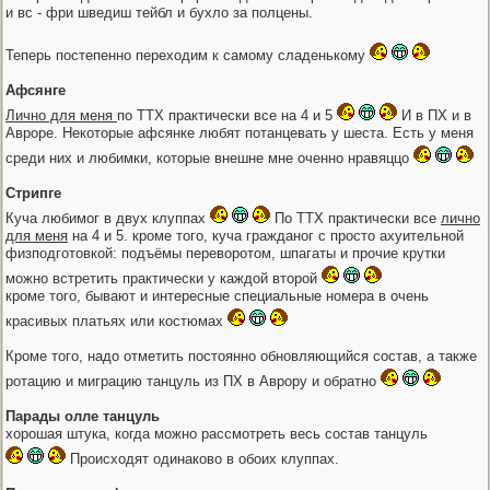
и вс - фри шведиш тейбл и бухло за полцены.
Теперь постепенно переходим к самому сладенькому
Афсянге
Лично для меня
по ТТХ практически все на 4 и 5
И в ПХ и в
Авроре. Некоторые афсянке любят потанцевать у шеста. Есть у меня
среди них и любимки, которые внешне мне оченно нравяццо
Стрипге
Куча любимог в двух клуппах
По ТТХ практически все
лично
для меня
на 4 и 5. кроме того, куча гражданог с просто ахуительной
физподготовкой: подъёмы переворотом, шпагаты и прочие крутки
можно встретить практически у каждой второй
кроме того, бывают и интересные специальные номера в очень
красивых платьях или костюмах
Кроме того, надо отметить постоянно обновляющийся состав, а также
ротацию и миграцию танцуль из ПХ в Аврору и обратно
Парады олле танцуль
хорошая штука, когда можно рассмотреть весь состав танцуль
Происходят одинаково в обоих клуппах.