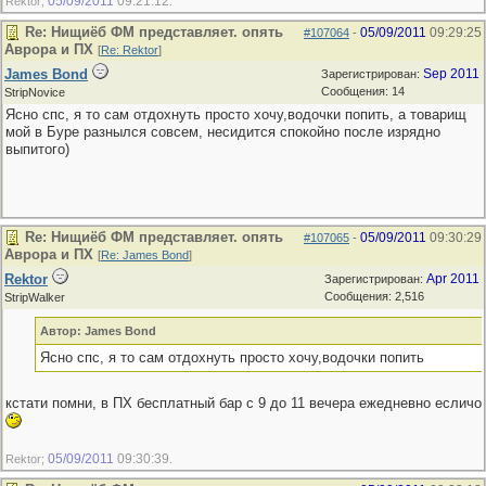
05/09/2011
09:21:12
Rektor;
.
Re: Нищиёб ФМ представляет. опять
05/09/2011
09:29:25
#107064
-
Аврора и ПХ
[
Re: Rektor
]
James Bond
Sep 2011
Зарегистрирован:
Сообщения: 14
StripNovice
Ясно спс, я то сам отдохнуть просто хочу,водочки попить, а товарищ
мой в Буре разнылся совсем, несидится спокойно после изрядно
выпитого)
Re: Нищиёб ФМ представляет. опять
05/09/2011
09:30:29
#107065
-
Аврора и ПХ
[
Re: James Bond
]
Rektor
Apr 2011
Зарегистрирован:
Сообщения: 2,516
StripWalker
Автор: James Bond
Ясно спс, я то сам отдохнуть просто хочу,водочки попить
кстати помни, в ПХ бесплатный бар с 9 до 11 вечера ежедневно есличо
05/09/2011
09:30:39
Rektor;
.