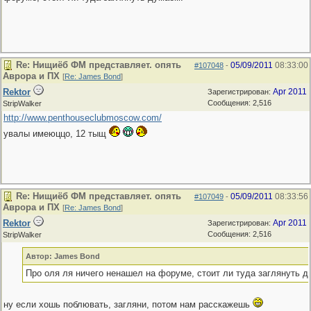
Re: Нищиёб ФМ представляет. опять
05/09/2011
08:33:00
#107048
-
Аврора и ПХ
[
Re: James Bond
]
Rektor
Apr 2011
Зарегистрирован:
Сообщения: 2,516
StripWalker
http://www.penthouseclubmoscow.com/
увалы имеюццо, 12 тыщ
Re: Нищиёб ФМ представляет. опять
05/09/2011
08:33:56
#107049
-
Аврора и ПХ
[
Re: James Bond
]
Rektor
Apr 2011
Зарегистрирован:
Сообщения: 2,516
StripWalker
Автор: James Bond
Про оля ля ничего ненашел на форуме, стоит ли туда заглянуть д
ну если хошь поблювать, загляни, потом нам расскажешь