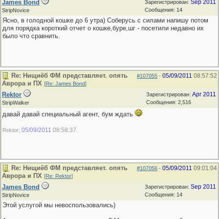
James Bond
Sep 2011
Зарегистрирован:
Сообщения: 14
StripNovice
Ясно, в голодной кошке до 6 утра) Соберусь с силами напишу потом
для порядка короткий отчет о кошке,буре,шг - посетили недавно их
было что сравнить.
Re: Нищиёб ФМ представляет. опять
05/09/2011
08:57:52
#107055
-
Аврора и ПХ
[
Re: James Bond
]
Rektor
Apr 2011
Зарегистрирован:
Сообщения: 2,516
StripWalker
давай давай специальный агент, бум ждать
05/09/2011
08:58:37
Rektor;
.
Re: Нищиёб ФМ представляет. опять
05/09/2011
09:01:04
#107056
-
Аврора и ПХ
[
Re: Rektor
]
James Bond
Sep 2011
Зарегистрирован:
Сообщения: 14
StripNovice
Этой услугой мы невоспользовались)