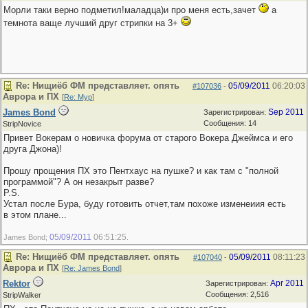
Морли таки верно подметил!маладца)и про меня есть,зачет
а
темнота ваще лучший друг стрипки на 3+
Re: Нищиёб ФМ представляет. опять
05/09/2011
06:20:03
#107036
-
Аврора и ПХ
[
Re: Мур
]
James Bond
Sep 2011
Зарегистрирован:
Сообщения: 14
StripNovice
Привет Вокерам о новичка форума от старого Вокера Джеймса и его
друга Джона)!
Прошу прощения ПХ это Пентхаус на пушке? и как там с "полной
программой"? А он незакрыт разве?
P.S.
Устал после Бура, буду готовить отчет,там похоже изменеиия есть
в этом плане...
05/09/2011
06:51:25
James Bond;
.
Re: Нищиёб ФМ представляет. опять
05/09/2011
08:11:23
#107040
-
Аврора и ПХ
[
Re: James Bond
]
Rektor
Apr 2011
Зарегистрирован:
Сообщения: 2,516
StripWalker