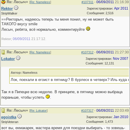
Re: Лесыч+
06/09/2011
21:16:39
[
Re: Nameless
]
#107311
-
Rektor
Apr 2011
Зарегистрирован:
Сообщения: 2,516
StripWalker
==Ректорыч, надеюсь теперь ты меня понил, ну не может быть
ТАКОГО вкусу smile
Лесыч, ребята, всё нормально, комментируйте
06/09/2011
21:17:12
Rektor;
.
Re: Лесыч+
06/09/2011
21:27:30
[
Re: Nameless
]
#107312
-
Lokator
Nov 2007
Зарегистрирован:
Сообщения: 12,131
Автор: Nameless
Лок, поехали в егоист в пятницу? В бурлеск в четверх? Иль куда 
Так я в Пипецке всю неделю. В принципе, в пятницу можно выбраца
пораньше, чтобы успеть
.
Re: Лесыч+
06/09/2011
22:03:49
[
Re: Lokator
]
#107317
-
egoistka
Jan 2010
Зарегистрирован:
Сообщения: 1,473
StripVeteran
вот вы, екмакарек, мастера время для поездки выбирать - то зовешь-