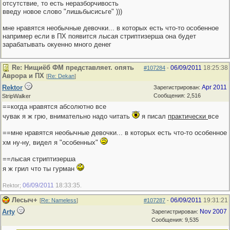
отсутствие, то есть неразборчивость
введу новое слово "лишьбысисьге" )))
мне нравятся необычные девочки... в которых есть что-то особенное
например если в ПХ появится лысая стриптизерша она будет
зарабатывать окуенно много денег
Re: Нищиёб ФМ представляет. опять
06/09/2011
18:25:38
#107284
-
Аврора и ПХ
[
Re: Dekan
]
Rektor
Apr 2011
Зарегистрирован:
Сообщения: 2,516
StripWalker
==когда нравятся абсолютно все
чувак я ж грю, внимательно надо читать
я писал
практически
все
==мне нравятся необычные девочки... в которых есть что-то особенное
хм ну-ну, видел я "особенных"
==лысая стриптизерша
я ж грил что ты гурман
06/09/2011
18:33:35
Rektor;
.
Лесыч+
06/09/2011
19:31:21
[
Re: Nameless
]
#107287
-
Arty
Nov 2007
Зарегистрирован:
Сообщения: 9,535