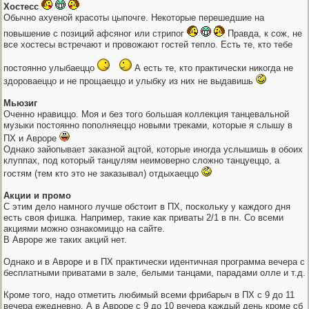
Хостесс
Обычно ахуеной красоты цыпочге. Некоторые перешедшие на
повышение с позиций афсяног или стрипог
Правда, к сож, не
все хостесы встречают и провожают гостей тепло. Есть те, кто тебе
постоянно улыбаеццо
А есть те, кто практически никогда не
здороваеццо и не прощаеццо и улыбку из них не выдавишь
Мьюзиг
Оченно нравиццо. Моя и без того большая коллекция танцевальной
музыки постоянно пополняеццо новыми треками, которые я слышу в
ПХ и Авроре
Однако зайопывает заказной ацтой, которые иногда услышишь в обоих
клуппах, под который танцулям неимоверно сложно танцуеццо, а
гостям (тем кто это не заказывал) отдыхаеццо
Акции и промо
С этим дело намного лучше обстоит в ПХ, поскольку у каждого дня
есть своя фишка. Например, такие как приваты 2/1 в пн. Со всеми
акциями можно ознакомиццо на сайте.
В Авроре же таких акций нет.
Однако и в Авроре и в ПХ практически идентичная программа вечера с
бесплатными приватами в зале, белыми танцами, парадами олле и т.д.
Кроме того, надо отметить любимый всеми фрибарыч в ПХ с 9 до 11
вечера ежедневно. А в Авроре с 9 до 10 вечера каждый день кроме сб