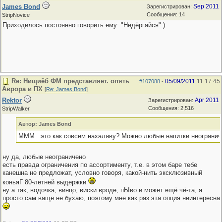
James Bond
Sep 2011
Зарегистрирован:
Сообщения: 14
StripNovice
Приходилось постоянно говорить ему: "Недёргайся" )
Re: Нищиёб ФМ представляет. опять
05/09/2011
11:17:45
#107088
-
Аврора и ПХ
[
Re: James Bond
]
Rektor
Apr 2011
Зарегистрирован:
Сообщения: 2,516
StripWalker
Автор: James Bond
МММ.. это как совсем нахаляву? Можно любые напитки неогранич
ну да, любые неограничено
есть правда ограничения по ассортименту, т.е. в этом баре тебе
канешна не предложат, условно говоря, какой-нить эксклюзивный
коньяГ 80-летней выдержки
ну а так, водочка, винцо, виски вроде, пЫво и может ещё чё-та, я
просто сам ваще не бухаю, поэтому мне как раз эта опция неинтересна