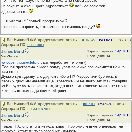
ПХ - это Пентхаус но не на пушке, а на новом арбате
не закрыт, а очень даже здравствует
дай бог всем так
здравствовать
==и как там с "полной программой"?
стесняюсь спросить, что именно ты имеешь ввиду?
Re: Нищиёб ФМ представляет. опять
05/09/2011
08:23:13
#107045
-
Аврора и ПХ
[
Re: Rektor
]
James Bond
Sep 2011
Зарегистрирован:
Сообщения: 14
StripNovice
www.penthouseclub.ru
сайт неработает, это он?)
Полная программа я имел ввиду увал поближе познакомится или как
там еще)
Думаю куда двинуть с другом либо в ПХ,Аврору или бурлеск, в
первых двух мы небыли еще. Хотелось бы немного интима), товарищ
мой в буре чуть не заплакал, когда понял что рассчитывать не на что,
хотя я сам шел ради шоу и общения...
Re: Нищиёб ФМ представляет. опять
05/09/2011
08:31:11
#107047
-
Аврора и ПХ
[
Re: James Bond
]
James Bond
Sep 2011
Зарегистрирован:
Сообщения: 14
StripNovice
Нашел ПХ, спс а то я нетуда попал. Про оля ля ничего ненашел на
форуме, стоит ли туда заглянуть думаем.