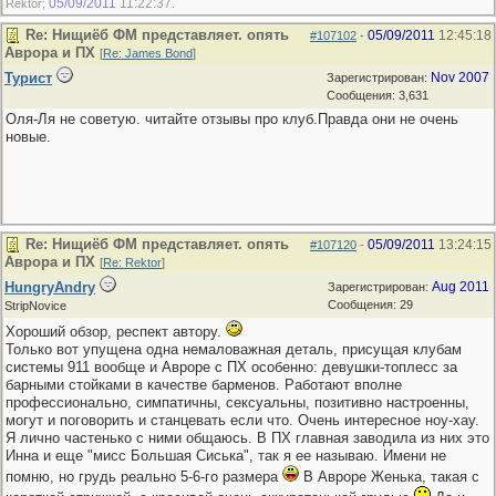
05/09/2011
11:22:37
Rektor;
.
Re: Нищиёб ФМ представляет. опять
05/09/2011
12:45:18
#107102
-
Аврора и ПХ
[
Re: James Bond
]
Турист
Nov 2007
Зарегистрирован:
Сообщения: 3,631
Оля-Ля не советую. читайте отзывы про клуб.Правда они не очень
новые.
Re: Нищиёб ФМ представляет. опять
05/09/2011
13:24:15
#107120
-
Аврора и ПХ
[
Re: Rektor
]
HungryAndry
Aug 2011
Зарегистрирован:
Сообщения: 29
StripNovice
Хороший обзор, респект автору.
Только вот упущена одна немаловажная деталь, присущая клубам
системы 911 вообще и Авроре с ПХ особенно: девушки-топлесс за
барными стойками в качестве барменов. Работают вполне
профессионально, симпатичны, сексуальны, позитивно настроенны,
могут и поговорить и станцевать если что. Очень интересное ноу-хау.
Я лично частенько с ними общаюсь. В ПХ главная заводила из них это
Инна и еще "мисс Большая Сиська", так я ее называю. Имени не
помню, но грудь реально 5-6-го размера
В Авроре Женька, такая с