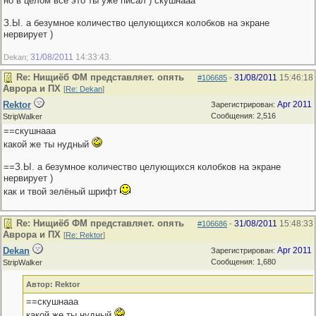
но в целом все это ты уже писал ) скушнааа
З.Ы. а безумное количество целующихся колобков на экране
нервирует )
31/08/2011
14:33:43
Dekan;
.
Re: Нищиёб ФМ представляет. опять
31/08/2011
15:46:18
#106685
-
Аврора и ПХ
[
Re: Dekan
]
Rektor
Apr 2011
Зарегистрирован:
Сообщения: 2,516
StripWalker
==скушнааа
какой же ты нудный
==З.Ы. а безумное количество целующихся колобков на экране
нервирует )
как и твой зелёный шрифт
Re: Нищиёб ФМ представляет. опять
31/08/2011
15:48:33
#106686
-
Аврора и ПХ
[
Re: Rektor
]
Dekan
Apr 2011
Зарегистрирован:
Сообщения: 1,680
StripWalker
Автор: Rektor
==скушнааа
какой же ты нудный