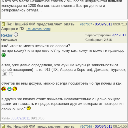
А что это место незачетное совсем? Мы после неприкрытой попытки
консумации на 1200 без согласия клиента быстро допили и
ретировались оттуда...
Re: Нищиёб ФМ представляет. опять
05/09/2011
09:07:13
#107057
-
Аврора и ПХ
[
Re: James Bond
]
Rektor
Apr 2011
Зарегистрирован:
Сообщения: 2,516
StripWalker
==А что это место незачетное совсем?
ты про кошку? или про олялю? ну кому как, кому-то может и нравиццо
а так, уже давно определено, что лучшие клупы (в зависимости от
целей посещения) - это: 911 (ПХ, Аврора и Корстон), Дежавю, Бурлеск,
ШГ, ГГ.
отчётов по ним дохуйа, можно всегда посмотреть чо где почём и как
в других же клупах стоит побывать исключительно с целью общего
развития тыкскыть и предостережения другим вокерам от повторения
своих ошибоГ
05/09/2011
09:10:06
Rektor;
.
Re: Нищиёб ФМ представляет. опять
05/09/2011
09:14:55
#107059
-