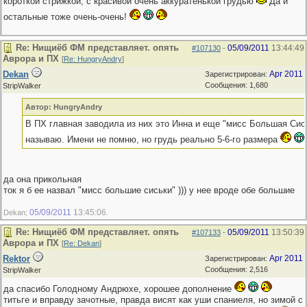
короткой стрижкой, с красивой очень аккуратенькой грудью
Да и
остальные тоже очень-очень!
Re: Нищиёб ФМ представляет. опять
05/09/2011
13:44:49
#107130
-
Аврора и ПХ
[
Re: HungryAndry
]
Dekan
Apr 2011
Зарегистрирован:
Сообщения: 1,680
StripWalker
Автор: HungryAndry
В ПХ главная заводила из них это Инна и еще "мисс Большая Сись
называю. Имени не помню, но грудь реально 5-6-го размера
да она прикольная
ток я б ее назвал "мисс большие сиськи" ))) у нее вроде обе большие
05/09/2011
13:45:06
Dekan;
.
Re: Нищиёб ФМ представляет. опять
05/09/2011
13:50:39
#107133
-
Аврора и ПХ
[
Re: Dekan
]
Rektor
Apr 2011
Зарегистрирован:
Сообщения: 2,516
StripWalker
да спасибо Голодному Андрюхе, хорошее дополнение
титьге и вправду зачотные, правда висят как уши спаниеля, но зимой с