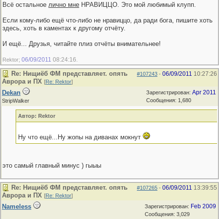
Всё остальное
лично мне
НРАВИЦЦО. Это мой любимый клупп.
Если кому-либо ещё что-либо не нравиццо, да ради бога, пишите хоть
здесь, хоть в каментах к другому отчёту.
И ещё... Друзья, читайте плиз отчёты внимательнее!
06/09/2011
08:24:16
Rektor;
.
Re: Нищиёб ФМ представляет. опять
06/09/2011
10:27:26
#107243
-
Аврора и ПХ
[
Re: Rektor
]
Dekan
Apr 2011
Зарегистрирован:
Сообщения: 1,680
StripWalker
Автор: Rektor
Ну что ещё...Ну жопы на диванах мокнут
это самый главный минус ) гыыы
Re: Нищиёб ФМ представляет. опять
06/09/2011
13:39:55
#107265
-
Аврора и ПХ
[
Re: Rektor
]
Nameless
Feb 2009
Зарегистрирован:
Сообщения: 3,029