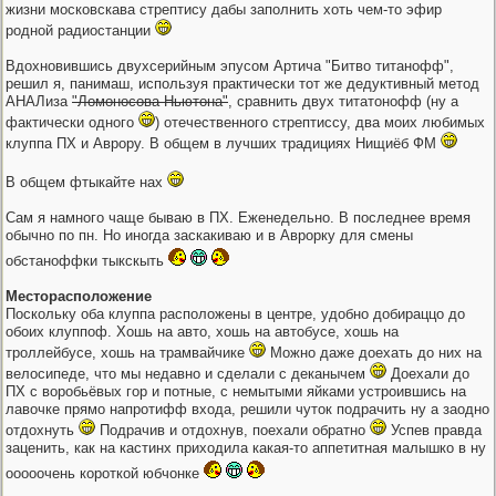
жизни московскава стрептису дабы заполнить хоть чем-то эфир
родной радиостанции
Вдохновившись двухсерийным эпусом Артича "Битво титанофф",
решил я, панимаш, используя практически тот же дедуктивный метод
АНАЛиза
"Ломоносова-Ньютона"
, сравнить двух титатонофф (ну а
фактически одного
) отечественного стрептиссу, два моих любимых
клуппа ПХ и Аврору. В общем в лучших традициях Нищиёб ФМ
В общем фтыкайте нах
Сам я намного чаще бываю в ПХ. Еженедельно. В последнее время
обычно по пн. Но иногда заскакиваю и в Аврорку для смены
обстаноффки тыкскыть
Месторасположение
Поскольку оба клуппа расположены в центре, удобно добираццо до
обоих клуппоф. Хошь на авто, хошь на автобусе, хошь на
троллейбусе, хошь на трамвайчике
Можно даже доехать до них на
велосипеде, что мы недавно и сделали с деканычем
Доехали до
ПХ с воробьёвых гор и потные, с немытыми яйками устроившись на
лавочке прямо напротифф входа, решили чуток подрачить ну а заодно
отдохнуть
Подрачив и отдохнув, поехали обратно
Успев правда
заценить, как на кастинх приходила какая-то аппетитная малышко в ну
ооооочень короткой юбчонке