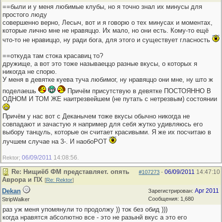
==были и у меня любимые клубы, но я точно знал их минусы для
простого люду
совершенно верно, Лесыч, вот и я говорю о тех минусах и моментах,
которые лично мне не нравяццо. Их мало, но они есть. Кому-то ещё
что-то не нравиццо, ну ради бога, для этого и существует гласность
==откуда там стока красавиц то?
дружище, а вот это тоже называеццо разные вкусы, о которых я
никогда не спорю.
У меня в девятке куева туча любимог, ну нравяццо они мне, ну што ж
поделаешь
Причём присутствую в девятке ПОСТОЯННО В
ОДНОМ И ТОМ ЖЕ наитрезвейшем (не путать с нетрезвым) состоянии
Причём у нас вот с Деканычем тоже вкусы обычно никогда не
совпадают и зачастую я например для себя жутко удивляюсь его
выбору танцуль, которые он считает красивыми. Я же их посчитаю в
лучшем случае на 3-. И наобоРОТ
06/09/2011
14:08:56
Rektor;
.
Re: Нищиёб ФМ представляет. опять
06/09/2011
14:47:10
#107273
-
Аврора и ПХ
[
Re: Rektor
]
Dekan
Apr 2011
Зарегистрирован:
Сообщения: 1,680
StripWalker
раз уж меня упомянули то продолжу )) ток без обид )))
когда нравятся абсолютно все - это не разынй вкус а это его