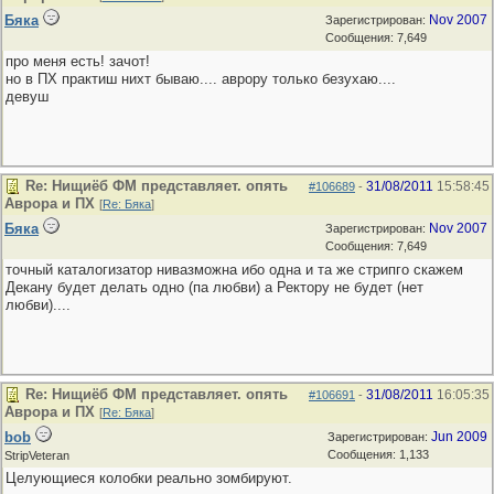
Бяка
Nov 2007
Зарегистрирован:
Сообщения: 7,649
про меня есть! зачот!
но в ПХ практиш нихт бываю.... аврору только безухаю....
девуш
Re: Нищиёб ФМ представляет. опять
31/08/2011
15:58:45
#106689
-
Аврора и ПХ
[
Re: Бяка
]
Бяка
Nov 2007
Зарегистрирован:
Сообщения: 7,649
точный каталогизатор нивазможна ибо одна и та же стрипго скажем
Декану будет делать одно (па любви) а Ректору не будет (нет
любви)....
Re: Нищиёб ФМ представляет. опять
31/08/2011
16:05:35
#106691
-
Аврора и ПХ
[
Re: Бяка
]
bob
Jun 2009
Зарегистрирован:
Сообщения: 1,133
StripVeteran
Целующиеся колобки реально зомбируют.