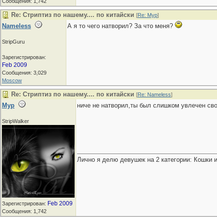
Сообщения: 1,742
Re: Стриптиз по нашему.... по китайски
[
Re: Мур
]
Nameless
А я то чего натворил? За что меня?
StripGuru
Зарегистрирован:
Feb 2009
Сообщения: 3,029
Moscow
Re: Стриптиз по нашему.... по китайски
[
Re: Nameless
]
Мур
ниче не натворил,ты был слишком увлечен с
StripWalker
Лично я делю девушек на 2 категории: Кошки и
Feb 2009
Зарегистрирован:
Сообщения: 1,742