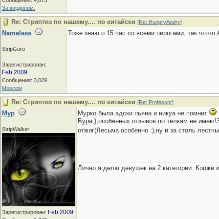
Сообщения: 4,673
За кордоном.
Re: Стриптиз по нашему.... по китайски
[
Re: HungryAndry
]
Nameless
Тоже знаю о 15 час со всеми пирогами, так чтото
StripGuru
Зарегистрирован:
Feb 2009
Сообщения: 3,029
Moscow
Re: Стриптиз по нашему.... по китайски
[
Re: Professor
]
Мур
Мурко была адски пьяна и никуа не помнит
Бура;),особенных отзывов по телкам не имею!
StripWalker
отжиг(Лесыча особенно :),ну и за столь лестн
Лично я делю девушек на 2 категории: Кошки и
Feb 2009
Зарегистрирован: