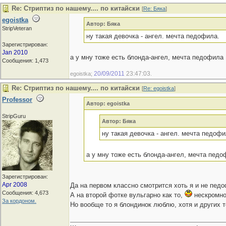
Re: Стриптиз по нашему.... по китайски
[
Re: Бяка
]
egoistka
Автор: Бяка
StripVeteran
ну такая девочка - ангел. мечта педофила.
Зарегистрирован:
Jan 2010
а у мну тоже есть блонда-ангел, мечта педофила
Сообщения: 1,473
20/09/2011
23:47:03
egoistka;
.
Re: Стриптиз по нашему.... по китайски
[
Re: egoistka
]
Professor
Автор: egoistka
StripGuru
Автор: Бяка
ну такая девочка - ангел. мечта педофи
а у мну тоже есть блонда-ангел, мечта пед
Зарегистрирован:
Apr 2008
Да на первом классно смотрится хоть я и не пед
Сообщения: 4,673
А на второй фотке вульгарно как то,
нескромно
За кордоном.
Но вообще то я блондинок люблю, хотя и других 