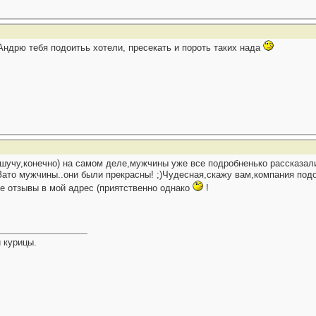
 Андрю тебя подоитьь хотели, пресекать и пороть таких нада
шучу,конечно) на самом деле,мужчины уже все подробненько рассказали!т
Зато мужчины..они были прекрасны! ;)Чудесная,скажу вам,компания под
ые отзывы в мой адрес (приятственно однако
!
 курицы.