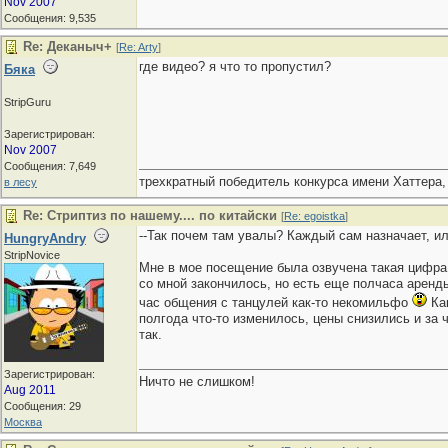
Nov 2007
Сообщения: 9,535
Re: Деканыч+
[
Re: Arty
]
где видео? я что то пропустил?
Бяка
StripGuru
Зарегистрирован:
Nov 2007
Сообщения: 7,649
трехкратный победитель конкурса имени Хаттера,
в лесу
Re: Стриптиз по нашему.... по китайски
[
Re: egoistka
]
--Так почем там увалы? Каждый сам назначает, ил
HungryAndry
StripNovice
Мне в мое посещение была озвучена такая цифра: 
со мной закончилось, но есть еще полчаса аренд
час общения с танцулей как-то некомильфо
Как
полгода что-то изменилось, цены снизились и за ча
так.
Зарегистрирован:
Ничто не слишком!
Aug 2011
Сообщения: 29
Москва