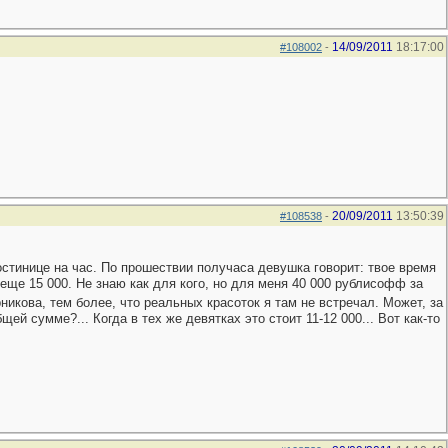
14/09/2011
18:17:00
#108002
-
20/09/2011
13:50:39
#108538
-
остинице на час. По прошествии получаса девушка говорит: твое время
еще 15 000. Не знаю как для кого, но для меня 40 000 рублисофф за
никова, тем более, что реальных красоток я там не встречал. Может, за
ей сумме?... Когда в тех же девятках это стоит 11-12 000... Вот как-то