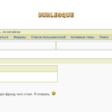
.. по китайски
аться
Форумы
Список пользователей
Активные темы
Поиcк
ерл-фрэнд чего стоит. Я плакаль.