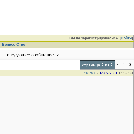
Вы не зарегистрировались. [
Войти
]
Вопрос-Ответ
следующее сообщение
1
2
страница 2 из 2
14/09/2011
14:57:08
#107986
-