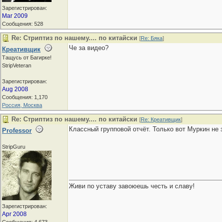
Зарегистрирован:
Mar 2009
Сообщения: 528
Re: Стриптиз по нашему.... по китайски
[
Re: Бяка
]
Че за видео?
Креативщик
Тащусь от Багирке!
StripVeteran
Зарегистрирован:
Aug 2008
Сообщения: 1,170
Россия, Москва
Re: Стриптиз по нашему.... по китайски
[
Re: Креативщик
]
Классный групповой отчёт. Только вот Муркин не
Professor
StripGuru
Живи по уставу завоюешь честь и славу!
Зарегистрирован:
Apr 2008