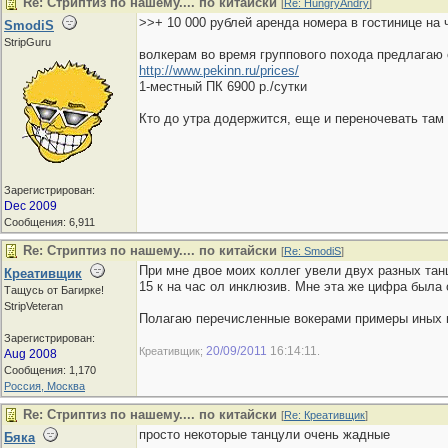
Re: Стриптиз по нашему.... по китайски
[
Re: HungryAndry
]
>>+ 10 000 рублей аренда номера в гостинице на 
SmodiS
StripGuru
волкерам во время группового похода предлагаю с
http://www.pekinn.ru/prices/
1-местный ПК 6900 р./сутки
Кто до утра додержится, еще и переночевать там 
Зарегистрирован:
Dec 2009
Сообщения: 6,911
Re: Стриптиз по нашему.... по китайски
[
Re: SmodiS
]
При мне двое моих коллег увели двух разных тан
Креативщик
15 к на час ол инклюзив. Мне эта же цифра была 
Тащусь от Багирке!
StripVeteran
Полагаю перечисленные вокерами примеры иных в
Зарегистрирован:
20/09/2011
16:14:11
Креативщик;
.
Aug 2008
Сообщения: 1,170
Россия, Москва
Re: Стриптиз по нашему.... по китайски
[
Re: Креативщик
]
просто некоторые танцули очень жадные
Бяка