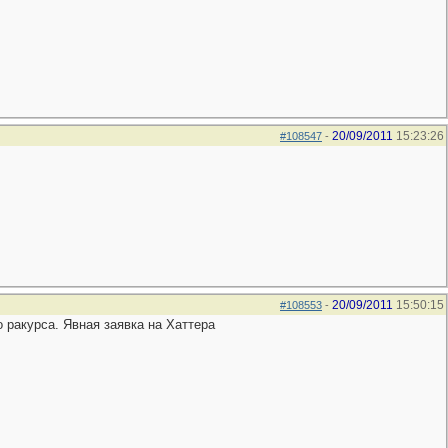
20/09/2011
15:23:26
#108547
-
20/09/2011
15:50:15
#108553
-
о ракурса. Явная заявка на Хаттера