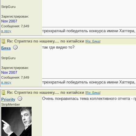
StripGuru
Зарегистрирован:
Nov 2007
Сообщения: 7,649
трехкратный победитель конкурса имени Хаттера,
в лесу
Re: Стриптиз по нашему.... по китайски
[
Re: Бяка
]
так где видео то?
Бяка
StripGuru
Зарегистрирован:
Nov 2007
Сообщения: 7,649
трехкратный победитель конкурса имени Хаттера,
в лесу
Re: Стриптиз по нашему.... по китайски
[
Re: Бяка
]
Очень понравилась тема коллективного отчета - гр
Priority
StripMember