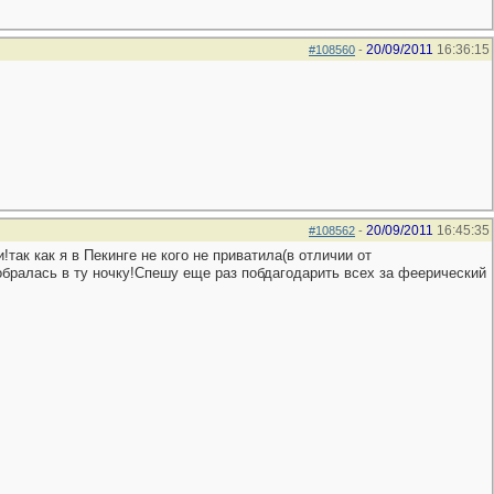
20/09/2011
16:36:15
#108560
-
20/09/2011
16:45:35
#108562
-
ак как я в Пекинге не кого не приватила(в отличии от
обралась в ту ночку!Спешу еще раз побдагодарить всех за феерический