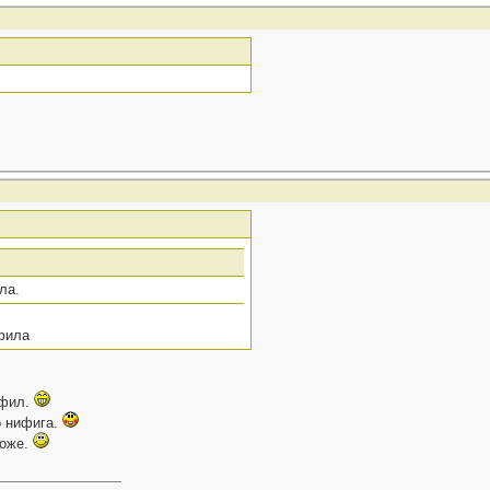
ла.
офила
офил.
 нифига.
тоже.