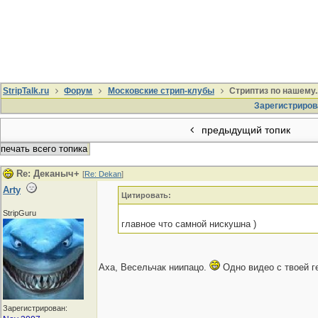
StripTalk.ru
Форум
Московские стрип-клубы
Стриптиз по нашему..
Зарегистриров
предыдущий топик
печать всего топика
Re: Деканыч+
[
Re: Dekan
]
Arty
Цитировать:
StripGuru
главное что самной нискушна )
Аха, Весельчак ниипацо.
Одно видео с твоей г
Зарегистрирован: