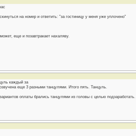
час
кинуться на номер и ответить: "за гостиницу у меня уже уплочено"
может, еще и позавтракает нахаляву.
цуль каждый за
озвучена еще 3 разными танцулями. Итого пять. Танцуль.
ариантов оплаты брались танцулями из головы с целью подзаработать.