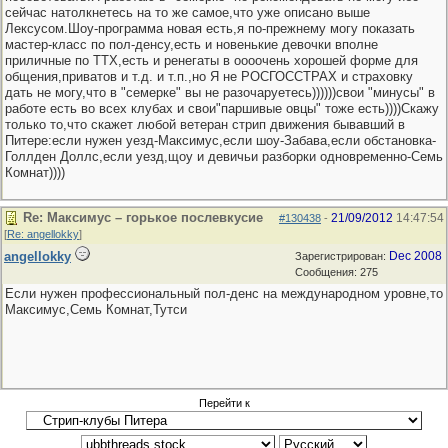
сейчас натолкнетесь на то же самое,что уже описано выше
Лексусом.Шоу-программа новая есть,я по-прежнему могу показать
мастер-класс по пол-денсу,есть и новенькие девочки вполне
приличные по ТТХ,есть и ренегаты в оооочень хорошей форме для
общения,приватов и т.д. и т.п.,но Я не РОСГОССТРАХ и страховку
дать не могу,что в "семерке" вы не разочаруетесь))))))свои "минусы" в
работе есть во всех клубах и свои"паршивые овцы" тоже есть))))Скажу
только то,что скажет любой ветеран стрип движения бывавший в
Питере:если нужен уезд-Максимус,если шоу-Забава,если обстановка-
Голлден Доллс,если уезд,щоу и девичьи разборки одновременно-Семь
Комнат))))
Re: Максимус – горькое послевкусие
21/09/2012
14:47:54
#130438
-
[
Re: angellokky
]
angellokky
Dec 2008
Зарегистрирован:
Сообщения: 275
Если нужен профессиональный пол-денс на международном уровне,то
Максимус,Семь Комнат,Тутси
Перейти к