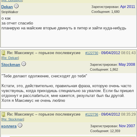
[
Re: LexusRX
]
Dekan
Apr 2011
Зарегистрирован:
Сообщения: 1,680
StripWalker
о как
за отчет спасибо
планирую на майские вторые двинуть в питер и зайти куда-нибудь
Re: Максимус – горькое послевкусие
09/04/2012
08:01:43
#122730
-
[
Re: Dekan
]
Stockman
May 2008
Зарегистрирован:
Сообщения: 1,862
"Тебе делают одолжение, снисходят до тебя"
Кстати, это, действительно, правильная фраза, которую очень часто
чувствуешь, когда приходишь специально за увалом. Если бы пришел
отдохнут и расслабиться, мне кажется, результат был бы другой.
Хотя я Максимус не очень люблю
Re: Максимус – горькое послевкусие
09/04/2012
08:35:29
#122736
-
[
Re: Stockman
]
коллега
Nov 2007
Зарегистрирован:
Сообщения: 12,359