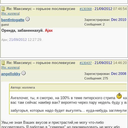
Re: Максимус – горькое послевкусие
21/09/2012
07:46:54
#130368
-
[
Re: коллега
]
bentIntogatte
Dec 2010
Зарегистрирован:
Сообщения: 2
guest
Оренда, забаненнахуй.
Ajax
21/09/2012
12:27:29
Ajax;
.
Re: Максимус – горькое послевкусие
21/09/2012
14:46:20
#130437
-
[
Re: коллега
]
angellokky
Dec 2008
Зарегистрирован:
Сообщения: 275
Автор: коллега
Ангелочег, ты, я смотрю, на 100% в теме питерского стрипа
как
вас там сейчас намбер ван? вероятно через пару недель буду у ва
забугорья, которых надо будет выгулять... куда-нибудь заглянули
Увы,не зная Ваших вкусов и пристрастий,не могу что-либо
посоветовать.Я работаю в "семерке" но рекомендовать не могу ибо