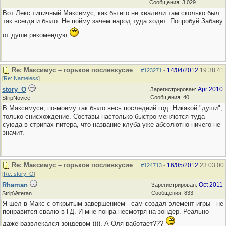
Сообщения: 3,029
Вот Лекс типичный Максимус, как бы его не хвалили там сколько был
так всегда и было. Не пойму зачем народ туда ходит. Попробуй Забаву
от души рекомендую
Re: Максимус – горькое послевкусие
14/04/2012
19:38:41
#123271
-
[
Re: Nameless
]
story_O
Apr 2010
Зарегистрирован:
Сообщения: 40
StripNovice
В Максимусе, по-моему так было весь последний год. Никакой "души",
только снисхождение. Составы настолько быстро меняются туда-
суюда в стрипах питера, что название клуба уже абсолютно ничего не
значит.
Re: Максимус – горькое послевкусие
16/05/2012
23:03:00
#124713
-
[
Re: story_O
]
Rhaman
Oct 2011
Зарегистрирован:
Сообщения: 833
StripVeteran
Я шел в Макс с открытым завершением - сам создал элемент игры - не
понравится свалю в ГД. И мне понра несмотря на зондер. Реально
даже развлекался зондером )))). А Оля работает???