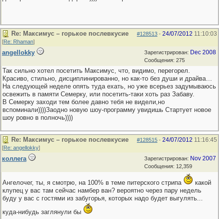
Re: Максимус – горькое послевкусие
24/07/2012
11:10:03
#128513
-
[
Re: Rhaman
]
angellokky
Dec 2008
Зарегистрирован:
Сообщения: 275
Так сильно хотел посетить Максимус, что, видимо, перегорел.
Красиво, стильно, дисциплинированно, но как-то без души и драйва…
На следующей неделе опять туда ехать, но уже всерьез задумываюсь
освежить в памяти Семерку, или посетить-таки хоть раз Забаву.
В Семерку заходи тем более давно тебя не видели,но
вспоминали))))Заодно новую шоу-программу увидишь Стартует новое
шоу ровно в полночь))))
Re: Максимус – горькое послевкусие
24/07/2012
11:16:45
#128515
-
[
Re: angellokky
]
коллега
Nov 2007
Зарегистрирован:
Сообщения: 12,359
Ангелочег, ты, я смотрю, на 100% в теме питерского стрипа
какой
клупец у вас там сейчас намбер ван? вероятно через пару недель
буду у вас с гостями из забугорья, которых надо будет выгулять...
куда-нибудь заглянули бы