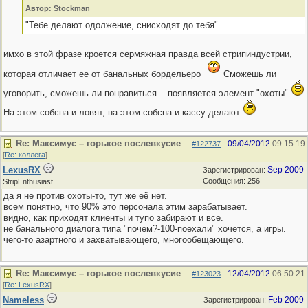
Автор: Stockman
"Тебе делают одолжение, снисходят до тебя"
имхо в этой фразе кроется сермяжная правда всей стрипиндустрии,
которая отличает ее от банальных бордельеро
Сможешь ли
уговорить, сможешь ли понравиться... появляется элемент "охоты"
На этом собсна и ловят, на этом собсна и кассу делают
Re: Максимус – горькое послевкусие
09/04/2012
09:15:19
#122737
-
[
Re: коллега
]
LexusRX
Sep 2009
Зарегистрирован:
Сообщения: 256
StripEnthusiast
да я не против охоты-то, тут же её нет.
всем понятно, что 90% это персонала этим зарабатывает.
видно, как приходят клиенты и тупо забирают и все.
не банального диалога типа "почем?-100-поехали" хочется, а игры.
чего-то азартного и захватывающего, многообещающего.
Re: Максимус – горькое послевкусие
12/04/2012
06:50:21
#123023
-
[
Re: LexusRX
]
Nameless
Feb 2009
Зарегистрирован: