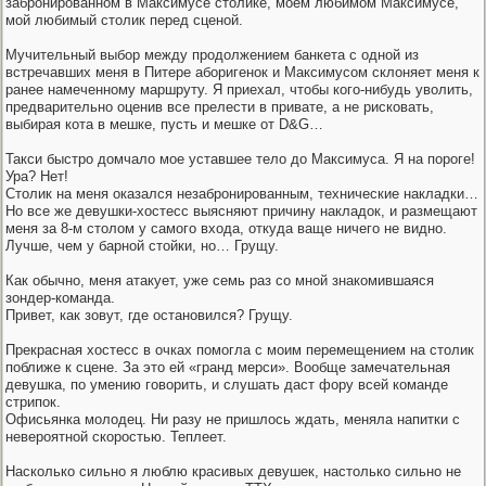
забронированном в Максимусе столике, моем любимом Максимусе,
мой любимый столик перед сценой.
Мучительный выбор между продолжением банкета с одной из
встречавших меня в Питере аборигенок и Максимусом склоняет меня к
ранее намеченному маршруту. Я приехал, чтобы кого-нибудь уволить,
предварительно оценив все прелести в привате, а не рисковать,
выбирая кота в мешке, пусть и мешке от D&G…
Такси быстро домчало мое уставшее тело до Максимуса. Я на пороге!
Ура? Нет!
Столик на меня оказался незабронированным, технические накладки…
Но все же девушки-хостесс выясняют причину накладок, и размещают
меня за 8-м столом у самого входа, откуда ваще ничего не видно.
Лучше, чем у барной стойки, но… Грущу.
Как обычно, меня атакует, уже семь раз со мной знакомившаяся
зондер-команда.
Привет, как зовут, где остановился? Грущу.
Прекрасная хостесс в очках помогла с моим перемещением на столик
поближе к сцене. За это ей «гранд мерси». Вообще замечательная
девушка, по умению говорить, и слушать даст фору всей команде
стрипок.
Офисьянка молодец. Ни разу не пришлось ждать, меняла напитки с
невероятной скоростью. Теплеет.
Насколько сильно я люблю красивых девушек, настолько сильно не