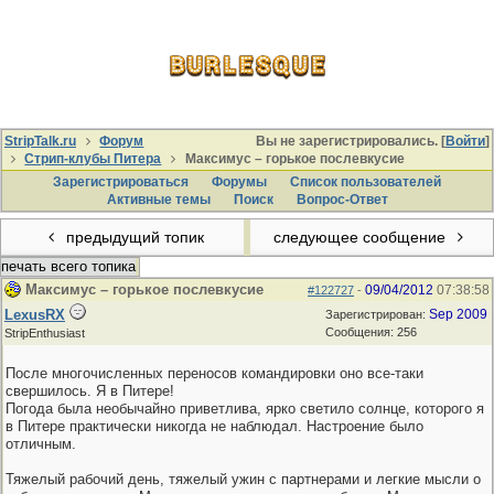
StripTalk.ru
Форум
Вы не зарегистрировались. [
Войти
]
Стрип-клубы Питера
Максимус – горькое послевкусие
Зарегистрироваться
Форумы
Список пользователей
Активные темы
Поиcк
Вопрос-Ответ
предыдущий топик
следующее сообщение
печать всего топика
Максимус – горькое послевкусие
09/04/2012
07:38:58
#122727
-
LexusRX
Sep 2009
Зарегистрирован:
Сообщения: 256
StripEnthusiast
После многочисленных переносов командировки оно все-таки
свершилось. Я в Питере!
Погода была необычайно приветлива, ярко светило солнце, которого я
в Питере практически никогда не наблюдал. Настроение было
отличным.
Тяжелый рабочий день, тяжелый ужин с партнерами и легкие мысли о