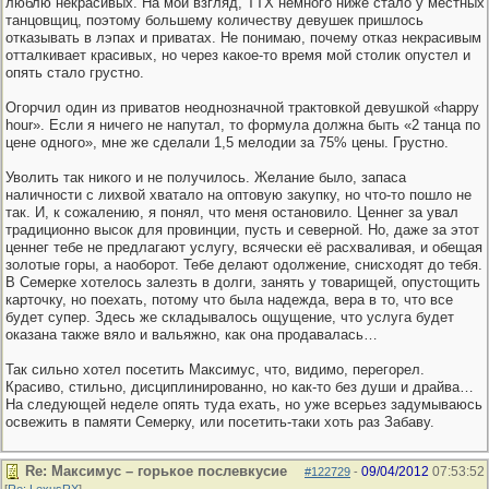
люблю некрасивых. На мой взгляд, ТТХ немного ниже стало у местных
танцовщиц, поэтому большему количеству девушек пришлось
отказывать в лэпах и приватах. Не понимаю, почему отказ некрасивым
отталкивает красивых, но через какое-то время мой столик опустел и
опять стало грустно.
Огорчил один из приватов неоднозначной трактовкой девушкой «happy
hour». Если я ничего не напутал, то формула должна быть «2 танца по
цене одного», мне же сделали 1,5 мелодии за 75% цены. Грустно.
Уволить так никого и не получилось. Желание было, запаса
наличности с лихвой хватало на оптовую закупку, но что-то пошло не
так. И, к сожалению, я понял, что меня остановило. Ценнег за увал
традиционно высок для провинции, пусть и северной. Но, даже за этот
ценнег тебе не предлагают услугу, всячески её расхваливая, и обещая
золотые горы, а наоборот. Тебе делают одолжение, снисходят до тебя.
В Семерке хотелось залезть в долги, занять у товарищей, опустощить
карточку, но поехать, потому что была надежда, вера в то, что все
будет супер. Здесь же складывалось ощущение, что услуга будет
оказана также вяло и вальяжно, как она продавалась…
Так сильно хотел посетить Максимус, что, видимо, перегорел.
Красиво, стильно, дисциплинированно, но как-то без души и драйва…
На следующей неделе опять туда ехать, но уже всерьез задумываюсь
освежить в памяти Семерку, или посетить-таки хоть раз Забаву.
Re: Максимус – горькое послевкусие
09/04/2012
07:53:52
#122729
-