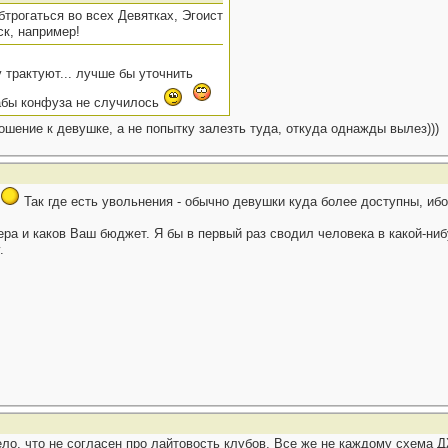
бтрогаться во всех Девятках, Эгоистах, и
ск, например!
 трактуют... лучше бы уточнить
дабы конфуза не случилось
ошение к девушке, а не попытку залезть туда, откуда однажды вылез)))
Так где есть увольнения - обычно девушки куда более доступны, ибо
ечера и каков Ваш бюджет. Я бы в первый раз сводил человека в какой-ни
.
ло, что не согласен про лайтовость клубов. Все же не каждому схема Д