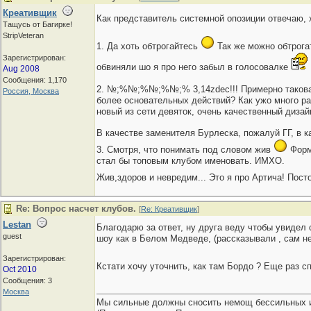
Креативщик
Как представитель системной опозиции отвечаю, 
Тащусь от Багирке!
StripVeteran
1. Да хоть обтрогайтесь
Так же можно обтрогат
Зарегистрирован:
обвиняли шо я про него забыл в голосовалке
Aug 2008
Сообщения: 1,170
2. №;%№;%№;%№;% 3,14zdec!!! Примерно такова мо
Россия, Москва
более основательных действий? Как ужо много раз
новый из сети девяток, очень качественный диза
В качестве заменителя Бурлеска, пожалуй ГГ, в к
3. Смотря, что понимать под словом жив
Форма
стал бы топовым клубом именовать. ИМХО.
Жив,здоров и невредим... Это я про Артича! Пост
Re: Вопрос насчет клубов.
[
Re: Креативщик
]
Lestan
Благодарю за ответ, ну друга веду чтобы увидел 
guest
шоу как в Белом Медведе, (рассказывали , сам не
Зарегистрирован:
Кстати хочу уточнить, как там Бордо ? Еще раз сп
Oct 2010
Сообщения: 3
Москва
Мы сильные должны сносить немощ бессильных и