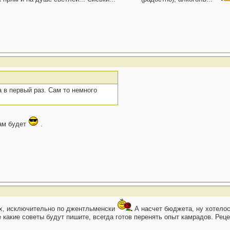
а в первый раз. Сам то немного
нам будет
.
ах, исключительно по джентльменски
А насчет бюджета, ну хотелось
 какие советы будут пишите, всегда готов перенять опыт камрадов. Рец