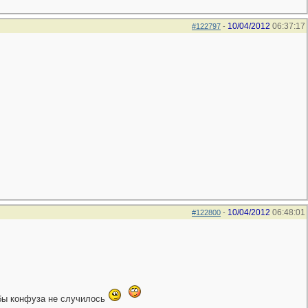
10/04/2012
06:37:17
#122797
-
10/04/2012
06:48:01
#122800
-
дабы конфуза не случилось