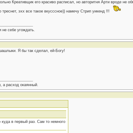
льно Креативщик его красиво расписал, но авторитня Арти вроде не об
 треснет, эхх все такое вкусссное)) намечу Стрип уикенд !!!
 не себе угождать.
 шашлыки. Я бы так сделал, ей-Богу!
, а расход окаянный.
ю куда в первый раз. Сам то немного