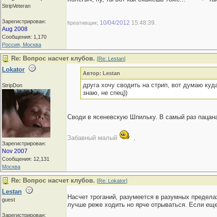
StripVeteran
Зарегистрирован:
10/04/2012
15:48:39
Креативщик;
.
Aug 2008
Сообщения: 1,170
Россия, Москва
Re: Вопрос насчет клубов.
[
Re: Lestan
]
Lokator
Автор: Lestan
друга хочу сводить на стрип, вот думаю куд
StripDon
знаю, не спец))
Своди в ясеневскую Шпильку. В самый раз паца
Забавный малый
.
Зарегистрирован:
Nov 2007
Сообщения: 12,131
Москва
Re: Вопрос насчет клубов.
[
Re: Lokator
]
Lestan
Насчет троганий, разумеется в разумных предел
guest
лучше реже ходить но ярче отрываться. Если еще
Зарегистрирован: