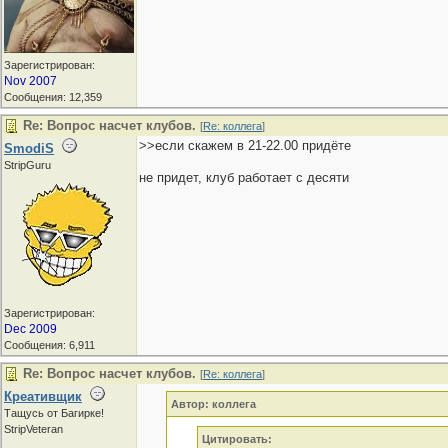
Зарегистрирован:
Nov 2007
Сообщения: 12,359
Re: Вопрос насчет клубов.
[
Re: коллега
]
>>если скажем в 21-22.00 придёте
SmodiS
StripGuru
не придет, клуб работает с десяти
Зарегистрирован:
Dec 2009
Сообщения: 6,911
Re: Вопрос насчет клубов.
[
Re: коллега
]
Креативщик
Автор: коллега
Тащусь от Багирке!
StripVeteran
Цитировать: