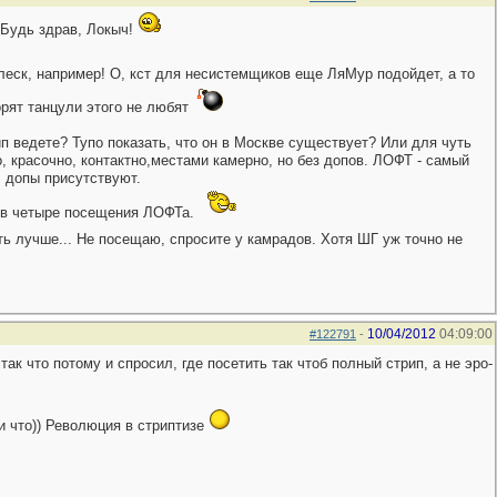
 Будь здрав, Локыч!
рлеск, например! О, кст для несистемщиков еще ЛяМур подойдет, а то
орят танцули этого не любят
 ведете? Тупо показать, что он в Москве существует? Или для чуть
, красочно, контактно,местами камерно, но без допов. ЛОФТ - самый
, допы присутствуют.
 в четыре посещения ЛОФТа.
ть лучше... Не посещаю, спросите у камрадов. Хотя ШГ уж точно не
10/04/2012
04:09:00
#122791
-
ак что потому и спросил, где посетить так чтоб полный стрип, а не эро-
ли что)) Революция в стриптизе