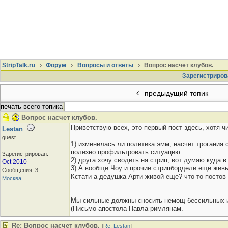
StripTalk.ru
Форум
Вопросы и ответы
Вопрос насчет клубов.
Зарегистриров
предыдущий топик
печать всего топика
Вопрос насчет клубов.
Приветствую всех, это первый пост здесь, хотя 
Lestan
guest
1) изменилась ли политика эмм, насчет трогания 
полезно профильтровать ситуацию.
Зарегистрирован:
2) друга хочу сводить на стрип, вот думаю куда в
Oct 2010
3) А вообще Чоу и прочие стрипбордели еще живы
Сообщения: 3
Кстати а дедушка Арти живой еще? что-то постов 
Москва
Мы сильные должны сносить немощ бессильных и
(Письмо апостола Павла римлянам.
Re: Вопрос насчет клубов.
[
Re: Lestan
]