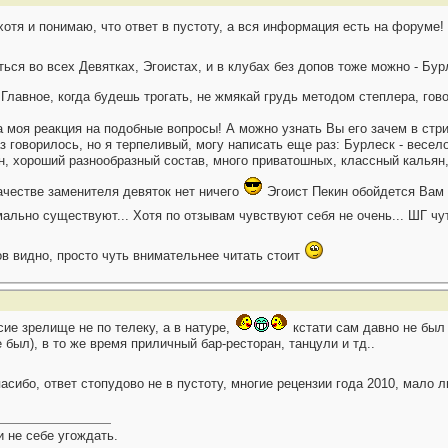
хотя и понимаю, что ответ в пустоту, а вся информация есть на форуме!
ься во всех Девятках, Эгоистах, и в клубах без допов тоже можно - Бу
Главное, когда будешь трогать, не жмякай грудь методом степлера, гов
я реакция на подобные вопросы! А можно узнать Вы его зачем в стрип
 говорилось, но я терпеливый, могу написать еще раз: Бурлеск - весело
йн, хороший разнообразный состав, много приватошных, классный кальян
ачестве заменителя девяток нет ничего
Эгоист Пекин обойдется Вам
льно существуют... Хотя по отзывам чувствуют себя не очень... ШГ чу
ов видно, просто чуть внимательнее читать стоит
сие зрелище не по телеку, а в натуре,
кстати сам давно не был т
 был), в то же время приличный бар-ресторан, танцули и тд..
асибо, ответ стопудово не в пустоту, многие рецензии года 2010, мало 
 не себе угождать.