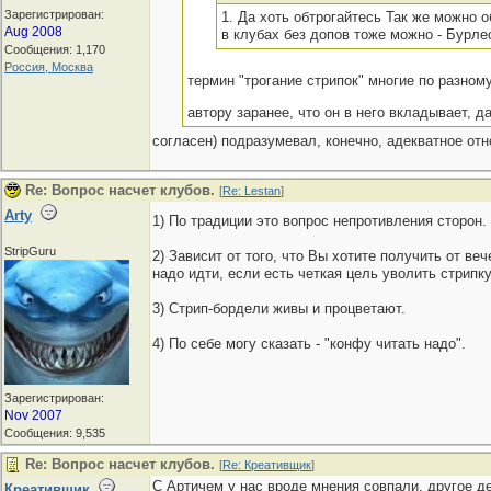
Зарегистрирован:
1. Да хоть обтрогайтесь Так же можно о
Aug 2008
в клубах без допов тоже можно - Бурле
Сообщения: 1,170
Россия, Москва
термин "трогание стрипок" многие по разному
автору заранее, что он в него вкладывает, 
согласен) подразумевал, конечно, адекватное отн
Re: Вопрос насчет клубов.
[
Re: Lestan
]
Arty
1) По традиции это вопрос непротивления сторон.
StripGuru
2) Зависит от того, что Вы хотите получить от в
надо идти, если есть четкая цель уволить стрипку
3) Стрип-бордели живы и процветают.
4) По себе могу сказать - "конфу читать надо".
Зарегистрирован:
Nov 2007
Сообщения: 9,535
Re: Вопрос насчет клубов.
[
Re: Креативщик
]
С Артичем у нас вроде мнения совпали, другое де
Креативщик