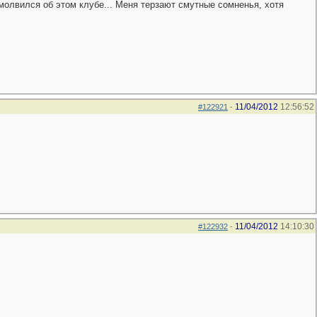
молвился об этом клубе... Меня терзают смутные сомненья, хотя
11/04/2012
12:56:52
#122921
-
11/04/2012
14:10:30
#122932
-