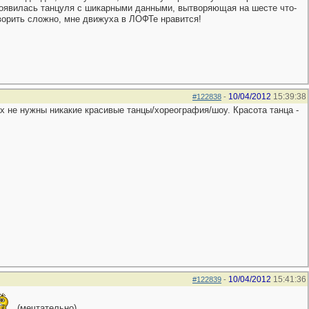
 появилась танцуля с шикарными данными, вытворяющая на шесте что-
ворить сложно, мне движуха в ЛОФТе нравится!
10/04/2012
15:39:38
#122838
-
х не нужны никакие красивые танцы/хореография/шоу. Красота танца -
10/04/2012
15:41:36
#122839
-
(мечтательно)...