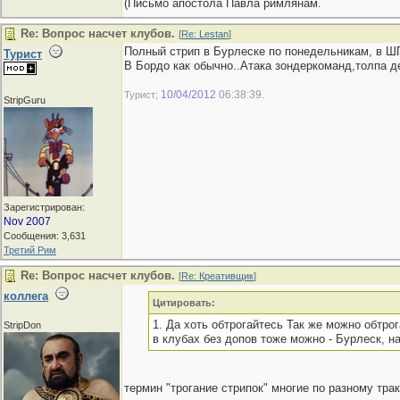
(Письмо апостола Павла римлянам.
Re: Вопрос насчет клубов.
[
Re: Lestan
]
Полный стрип в Бурлеске по понедельникам, в ШГ 
Турист
В Бордо как обычно..Атака зондеркоманд,толпа де
10/04/2012
06:38:39
Турист;
.
StripGuru
Зарегистрирован:
Nov 2007
Сообщения: 3,631
Третий Рим
Re: Вопрос насчет клубов.
[
Re: Креативщик
]
коллега
Цитировать:
1. Да хоть обтрогайтесь Так же можно обтрог
StripDon
в клубах без допов тоже можно - Бурлеск, н
термин "трогание стрипок" многие по разному тра