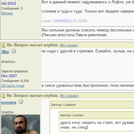
Вот в данный момент задумываюсь о Лофте, уж бо
Oct 2010
Сообщения: 3
сгоняем и туда и туда. Только вот бюджет наверно
Москва
10/04/2012
21:23:03
Lestan;
.
Мы сильные должны сносить немощ бессильных и
(Письмо апостола Павла римлянам.
Re: Вопрос насчет клубов.
[
Re: Lestan
]
не ходи с другой в стрипаки. Езжайте, лучше, на
ЭБи
StripGuru
Зарегистрирован:
Dec 2007
Сообщения: 6,154
в сексе удовольствие быстротечное, поза нелепая
1\6 часть суши
Re: Вопрос насчет клубов.
[
Re: Lokator
]
коллега
Автор: Lokator
StripDon
Автор: Lestan
друга хочу сводить на стрип, вот дума
знаю, не спец))