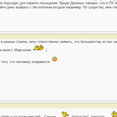
чно подходит для первого посещения. Вроде Деканыч говорил, что в ПХ
айте день выбрать с бесплатным входом например. По существу, мне го
в разные стрипы, могу ответственно заявить, что большинству из них на
а меня с Марсычем
)
т того, что человеку понравится
 прям и на душе светлей... Сиськи...
(радостно), алкоголь...