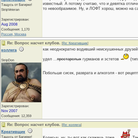
известный. А потому считаю, что и девятка отли
Тащусь от Багирке!
то невообразимое. Ну, и ЛОФТ хорош, можно на с
StripVeteran
Зарегистрирован:
Aug 2008
Сообщения: 1,170
Россия, Москва
Re: Вопрос насчет клубов.
[
Re: Креативщик
]
как неоднократно водивший неискушенных друзей 
коллега
удел ...
престарелых
гурманов и эстетов
(тип
StripDon
Побольше сисек, разврата и алкоголя - вот рецеп
Зарегистрирован:
Nov 2007
Сообщения: 12,359
Re: Вопрос насчет клубов.
[
Re: коллега
]
Креативщик
Тащусь от Багирке!
Колегыч, ну, ты вот как скажешь тоже...
Так