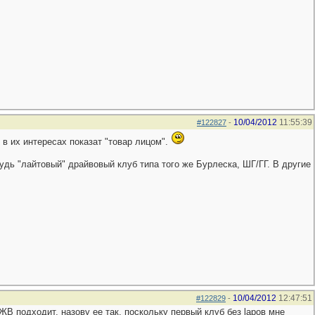
10/04/2012
11:55:39
#122827
-
 в их интересах показат "товар лицом".
будь "лайтовый" драйвовый клуб типа того же Бурлеска, ШГ/ГГ. В другие
10/04/2012
12:47:51
#122829
-
ЖВ подходит, назову ее так, поскольку первый клуб без lapов мне