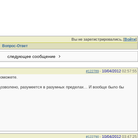
Вы не зарегистрировались. [
Войти
]
Вопрос-Ответ
следующее сообщение
10/04/2012
02:57:55
#122789
-
поможете.
 дозволено, разумеется в разумных пределах... И вообще было бы
10/04/2012
03:47:25
#122790
-