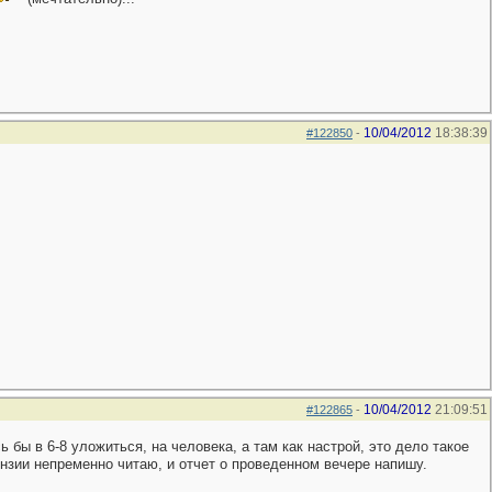
10/04/2012
18:38:39
#122850
-
10/04/2012
21:09:51
#122865
-
 бы в 6-8 уложиться, на человека, а там как настрой, это дело такое
ензии непременно читаю, и отчет о проведенном вечере напишу.