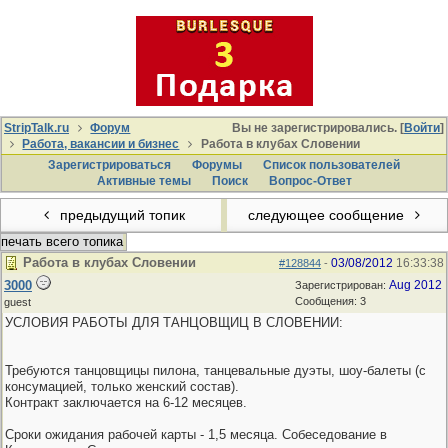
StripTalk.ru
Форум
Вы не зарегистрировались. [
Войти
]
Работа, вакансии и бизнес
Работа в клубах Словении
Зарегистрироваться
Форумы
Список пользователей
Активные темы
Поиcк
Вопрос-Ответ
предыдущий топик
следующее сообщение
печать всего топика
Работа в клубах Словении
03/08/2012
16:33:38
#128844
-
3000
Aug 2012
Зарегистрирован:
Сообщения: 3
guest
УСЛОВИЯ РАБОТЫ ДЛЯ ТАНЦОВЩИЦ В СЛОВЕНИИ:
Требуются танцовщицы пилона, танцевальные дуэты, шоу-балеты (с
консумацией, только женский состав).
Контракт заключается на 6-12 месяцев.
Сроки ожидания рабочей карты - 1,5 месяца. Собеседование в