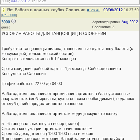
04/08/2012
15:02:25
3000;
.
Re: Работа в ночных клубах Словении
03/08/2012
16:37:50
#128845
-
[
Re: 3000
]
3000
Aug 2012
Зарегистрирован:
Сообщения: 3
guest
УСЛОВИЯ РАБОТЫ ДЛЯ ТАНЦОВЩИЦ В СЛОВЕНИИ:
Требуются танцовщицы пилона, танцевальные дуэты, шоу-балеты (с
консумацией, только женский состав).
Контракт заключается на 6-12 месяцев.
Сроки ожидания рабочей карты - 1,5 месяца. Собеседование в
Консульстве Словении.
График работы с 22-00 до 04-00.
Работодатель оплачивает проживание артистов в благоустроенных
апартаментах (меблированы, кухня со всем необходимым), недалеко
от клуба, либо предоставляется транспорт.
Работодатель оплачивает артистам медицинскую страховку.
5 - 6 танцевальных шоу за вечер (пилон).
Система консумации: артистам начисляются %.
Средний доход в месяц 1300-1800 евро в месяц.
Для первичного рассмотрения Вашей кандидатуры, пожалуйста