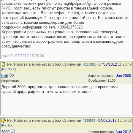
высылайте на электронную почту nightpoljana@gmail.com резюме
(ФИО, рост, вес, есть ли опыт работы в танцевальной сфере,
контактные данные – Ваш телефон, скайп), а также несколько
фотографий (минимум 2 – портрет и в полный рост). Вы также можете
связаться с нашими менеджерами для более
подробной информаци по тел. +38641373325
Хореографам различных танцевальных направлений, тренерам,
руководителям танцевальных школ, праздничных агентств, а также
всем, кто связан с хореографией, мы предлагаем взаимовыгодное
сотрудничество!
04/08/2012
15:05:06
3000;
.
Re: Работа в ночных клубах Словении
04/08/2012
11:26:49
#128851
-
[
Re: 3000
]
bob
Jun 2009
Зарегистрирован:
Сообщения: 1,133
StripVeteran
Дарагой 3000, придлагаю для начало ознакомицца с правилами
русскай арфаграфии, а та четать совсим тяжило.
Re: Работа в ночных клубах Словении
04/08/2012
12:59:03
#128855
-
[
Re: bob
]
3000
Aug 2012
Зарегистрирован: