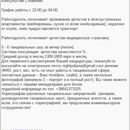
Консульстве Словении.
График работы с 22-00 до 04-00.
Работодатель оплачивает проживание артистов в благоустроенных
апартаментах (меблированы, кухня со всем необходимым), недалеко
от клуба, либо предоставляется транспорт.
Работодатель оплачивает артистам медицинскую страховку.
5 - 6 танцевальных шоу за вечер (пилон).
Система консумации: артистам начисляются %.
Средний доход в месяц 1300-1800 евро в месяц.
Для первичного рассмотрения Вашей кандидатуры, пожалуйста
высылайте на электронную почту nightpoljana@gmail.com резюме
(ФИО, рост, вес, есть ли опыт работы в танцевальной сфере,
контактные данные – Ваш телефон, скайп), а также несколько
фотографий (минимум 2 – портрет и в полный рост). Вы также можете
связаться с нашими менеджерами для более
подробной информаци по тел. +38641373325
Хореографам различных танцевальных направлений, тренерам,
руководителям танцевальных школ, праздничных агентств, а также
всем, кто связан с хореографией, мы предлагаем взаимовыгодное
сотрудничество!