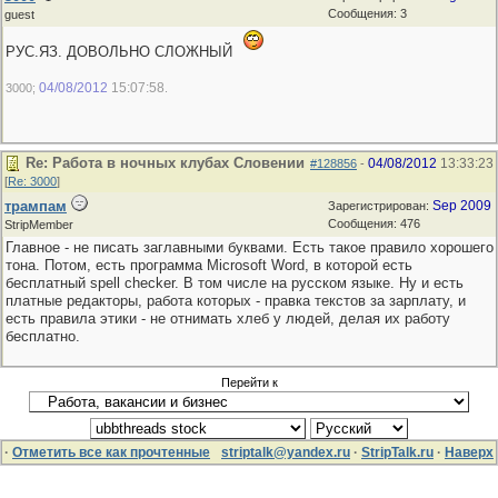
Сообщения: 3
guest
РУС.ЯЗ. ДОВОЛЬНО СЛОЖНЫЙ
04/08/2012
15:07:58
3000;
.
Re: Работа в ночных клубах Словении
04/08/2012
13:33:23
#128856
-
[
Re: 3000
]
трампам
Sep 2009
Зарегистрирован:
Сообщения: 476
StripMember
Главное - не писать заглавными буквами. Есть такое правило хорошего
тона. Потом, есть программа Microsoft Word, в которой есть
бесплатный spell checker. В том числе на русском языке. Ну и есть
платные редакторы, работа которых - правка текстов за зарплату, и
есть правила этики - не отнимать хлеб у людей, делая их работу
бесплатно.
Перейти к
·
Отметить все как прочтенные
striptalk@yandex.ru
·
StripTalk.ru
·
Наверх