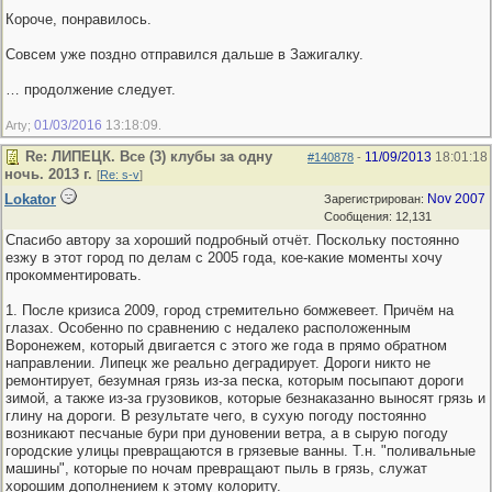
Короче, понравилось.
Совсем уже поздно отправился дальше в Зажигалку.
… продолжение следует.
01/03/2016
13:18:09
Arty;
.
Re: ЛИПЕЦК. Все (3) клубы за одну
11/09/2013
18:01:18
#140878
-
ночь. 2013 г.
[
Re: s-v
]
Lokator
Nov 2007
Зарегистрирован:
Сообщения: 12,131
Спасибо автору за хороший подробный отчёт. Поскольку постоянно
езжу в этот город по делам с 2005 года, кое-какие моменты хочу
прокомментировать.
1. После кризиса 2009, город стремительно бомжевеет. Причём на
глазах. Особенно по сравнению с недалеко расположенным
Воронежем, который двигается с этого же года в прямо обратном
направлении. Липецк же реально деградирует. Дороги никто не
ремонтирует, безумная грязь из-за песка, которым посыпают дороги
зимой, а также из-за грузовиков, которые безнаказанно выносят грязь и
глину на дороги. В результате чего, в сухую погоду постоянно
возникают песчаные бури при дуновении ветра, а в сырую погоду
городские улицы превращаются в грязевые ванны. Т.н. "поливальные
машины", которые по ночам превращают пыль в грязь, служат
хорошим дополнением к этому колориту.