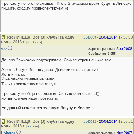
Про Касту нечего не слышал. Кто в ближайшее время будет в Липецке
пишите, сходим проинспектируем))))
Re: ЛИПЕЦК. Все (3) клубы за одну
20/04/2014
17:58:30
#146889
-
ночь. 2013 г.
[
Re: logos
]
s-v
Sep 2008
Зарегистрирован:
Сообщения: 1,955
Да, про Зажигалку подтверждаю. Сейчас страшненькие там.
А вот в Лагуне был недавно. Девочки есть зачетные.
Хоть и мало.
И не одного гоблина не было.
Так что рекомендую заглянуть.
Про Касту вообще не слышал. Сильно сомневаюсь)))
но при случае надо проверить.
На данный момент рекомендую Лагуну и Виагру.
Re: ЛИПЕЦК. Все (3) клубы за одну
20/04/2014
19:07:51
#146892
-
ночь. 2013 г.
[
Re: s-v
]
Lokator
Nov 2007
Зарегистрирован: