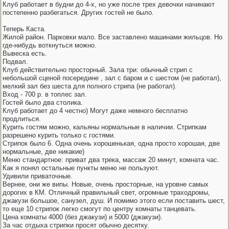
Клуб работает в будни до 4-х, но уже после трех девочки начинают
постепенно разбегаться. Других гостей не было.
Теперь Каста.
Жилой район. Парковки мало. Все заставлено машинами жильцов. Но
где-нибудь воткнуться можно.
Вывеска есть.
Подвал.
Клуб действительно просторный. Зала три: обычный стрип с
небольшой сценой посередине , зал с баром и с шестом (не работал),
мелкий зал без шеста для полного стрипа (не работал).
Вход - 700 р. в топлес зал.
Гостей было два столика.
Клуб работает до 4 честно) Могут даже немного бесплатно
продлиться.
Курить гостям можно, кальяны нормальные в наличии. Стрипкам
разрешено курить только с гостями.
Стрипок было 6. Одна очень хорошенькая, одна просто хорошая, две
нормальные, две никакие)
Меню стандартное: приват два трека, массаж 20 минут, комната час.
Как я понял остальные пункты меню не пользуют.
Удивили приваточные.
Вернее, они же випы. Новые, очень просторные, на уровне самых
дорогих в КМ. Отличный правильный свет, огромные траходромы,
джакузи большое, санузел, душ. И помимо этого если поставить шест,
то еще 10 стрипок легко смогут по центру комнаты танцевать.
Цена комнаты 4000 (без джакузи) и 5000 (джакузи).
За час отдыха стрипки просят обычно десятку.