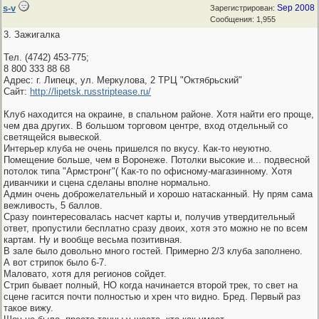
s-v
Sep 2008
Зарегистрирован:
Сообщения: 1,955
3. Зажигалка
Тел. (4742) 453-775;
8 800 333 88 68
Адрес: г. Липецк, ул. Меркулова, 2 ТРЦ "Октябрьский"
Сайт:
http://lipetsk.russtriptease.ru/
Клуб находится на окраине, в спальном районе. Хотя найти его проще,
чем два других. В большом торговом центре, вход отдельный со
светящейся вывеской.
Интерьер клуба не очень пришелся по вкусу. Как-то неуютно.
Помещение больше, чем в Воронеже. Потолки высокие и... подвесной
потолок типа "Армстронг"( Как-то по офисному-магазинному. Хотя
диванчики и сцена сделаны вполне нормально.
Админ очень доброжелательный и хорошо натасканный. Ну прям сама
вежливость, 5 баллов.
Сразу поинтересовалась насчет карты и, получив утвердительный
ответ, пропустили бесплатно сразу двоих, хотя это можно не по всем
картам. Ну и вообще весьма позитивная.
В зале было довольно много гостей. Примерно 2/3 клуба заполнено.
А вот стрипок было 6-7.
Маловато, хотя для регионов сойдет.
Стрип бывает полный, НО когда начинается второй трек, то свет на
сцене гасится почти полностью и хрен что видно. Бред. Первый раз
такое вижу.