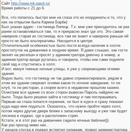
Сайт
http://www.mk-parol.ru/
Время работы с 21 до 6.
Все, что попалось быстро мне на глаза это их координаты и то, что у
них на открытии была Карина Барби)
Был указан адрес - гостиница Липецк. Т.к. мне уже приходилось не раз
ранее останавливаться там, то я прекрасно знал где это. Это самая
наверное старая их гостиница, все там ее знают и наверное раньше ей
просто не было альтернативы. Находится в центре.
Отличительной особенностью было пости всегда наличие в холле
проституток на диванчике в позднее время. Я даже слышал, как гости
звонят на ресепшн и просят у администратора девочку в номер, а
администратор вроде ругалась и говорила, чтобы они сами подняли
свой зад и спустились в холл.
И вот, минуя темные ночные улицы, я уже у сверкающими огнями
здания.
Видно было, что гостиницу не так давно отремонтировали, рядом в
этом же здании сверкает огнями какое-то ночное заведение, то ли
клуб, то ли ресторан, а скорее всего в недавном прошлом казино.
Осмотрев все здание со всех сторон вывески Пароль найдено не
было. Тогда было решено зайти в гостиницу и там поспрашивать.
Первым на глаза попался охранник, он был в курсе и сразу показал
куда надо мне податься. Оказалось, что нужно пройти через холл,
потом через другие двери ближе к запасному выходу и уже там будет
лесенка в подвал, где и расположен стрип.
Кстати, и в этот раз на диванчике сидели ночные бабочки)))
Как раз проход мимо них..
У начала спуска в подвал встретил охранник, позвал администратора.