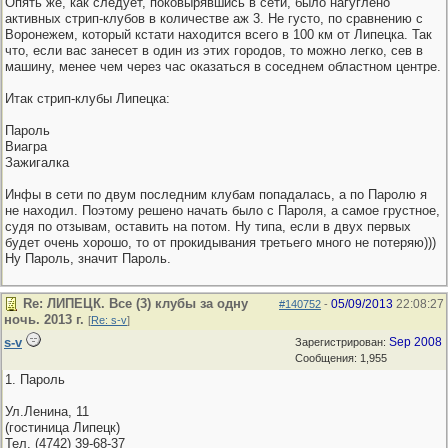
Опять же, как следует, поковырявшись в сети, было нагуглено
активных стрип-клубов в количестве аж 3. Не густо, по сравнению с
Воронежем, который кстати находится всего в 100 км от Липецка. Так
что, если вас занесет в один из этих городов, то можно легко, сев в
машину, менее чем через час оказаться в соседнем областном центре.
Итак стрип-клубы Липецка:
Пароль
Виагра
Зажигалка
Инфы в сети по двум последним клубам попадалась, а по Паролю я
не находил. Поэтому решено начать было с Пароля, а самое грустное,
судя по отзывам, оставить на потом. Ну типа, если в двух первых
будет очень хорошо, то от прокидывания третьего много не потеряю)))
Ну Пароль, значит Пароль.
Re: ЛИПЕЦК. Все (3) клубы за одну
05/09/2013
22:08:27
#140752
-
ночь. 2013 г.
[
Re: s-v
]
s-v
Sep 2008
Зарегистрирован:
Сообщения: 1,955
1. Пароль
Ул.Ленина, 11
(гостиница Липецк)
Тел. (4742) 39-68-37