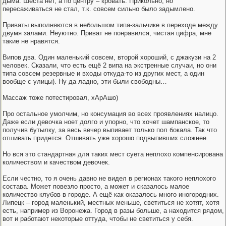
дыма. Шеста нет, а по центру – кровать. Прикольно, но
пересаживаться не стал, т.к. совсем сильно было задымлено.
Приваты выполняются в небольшом типа-зальчике в переходе между
двумя залами. Неуютно. Приват не понравился, чистая цифра, мне
такие не нравятся.
Випов два. Один маленький совсем, второй хороший, с джакузи на 2
человек. Сказали, что есть ещё 2 випа на экстренные случаи, но они
типа совсем резервные и входы откуда-то из других мест, а один
вообще с улицы). Ну да ладно, эти были свободны…
Массаж тоже потестировал, хАрАшо)
Про остальное умолчим, но консумация во всех проявлениях налицо.
Даже если девочка ноет долго и упорно, что хочет шампанское, то
получив бутылку, за весь вечер выпивает только пол бокала. Так что
отшивать придется. Отшивать уже хорошо подвыпивших сложнее.
Но вся это стандартная для таких мест суета неплохо компенсирована
количеством и качеством девочек.
Если честно, то я очень давно не видел в регионах такого неплохого
состава. Может повезло просто, а может и сказалось малое
количество клубов в городе. А ещё как оказалось много иногородних.
Липецк – город маленький, местных меньше, светиться не хотят, хотя
есть, например из Воронежа. Город в разы больше, а находится рядом,
вот и работают некоторые оттуда, чтобы не светиться у себя.