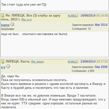
Так стоит туда или уже нет?)))
Re: ЛИПЕЦК. Все (3) клубы за одну
16/06/2014
05:14:00
#148017
-
ночь. 2013 г.
[
Re: s-v
]
logos
Mar 2014
Зарегистрирован:
Сообщения: 72
StripSoldier
еще не был... опытного наставника не было)
ЛИПЕЦК. Каста.
23/06/2014
10:17:51
[
Re: logos
]
#148127
-
s-v
Sep 2008
Зарегистрирован:
Сообщения: 1,955
Да, надо бы.
Пока не получилось основательно посетить.
Было мало времени и решили с одним коллегой заглянуть в Виагру и
Касту в будний день и посмотреть что там есть в наличии.
В Виагре все так же, но девочек поменьше. Вроде 7 насчитали.
Вход также 500 в обычный зал. И еще вежливо предупреждают, что у
них не курят. ТТХ средние: одна хорошая, остальные разные на
любителя.