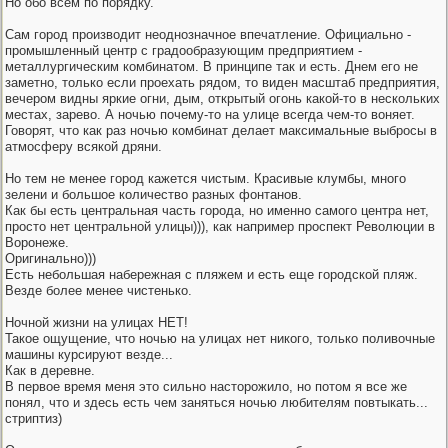
Но обо всем по порядку.
Сам город производит неоднозначное впечатление. Официально -
промышленный центр с градообразующим предприятием -
металлургическим комбинатом. В принципе так и есть. Днем его не
заметно, только если проехать рядом, то виден масштаб предприятия,
вечером видны яркие огни, дым, открытый огонь какой-то в нескольких
местах, зарево. А ночью почему-то на улице всегда чем-то воняет.
Говорят, что как раз ночью комбинат делает максимальные выбросы в
атмосферу всякой дряни.
Но тем не менее город кажется чистым. Красивые клумбы, много
зелени и большое количество разных фонтанов.
Как бы есть центральная часть города, но именно самого центра нет,
просто нет центральной улицы))), как например проспект Революции в
Воронеже.
Оригинально)))
Есть небольшая набережная с пляжем и есть еще городской пляж.
Везде более менее чистенько.
Ночной жизни на улицах НЕТ!
Такое ощущение, что ночью на улицах нет никого, только поливочные
машины курсируют везде...
Как в деревне.
В первое время меня это сильно насторожило, но потом я все же
понял, что и здесь есть чем заняться ночью любителям повтыкать...
стриптиз)