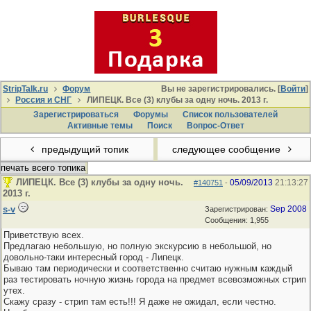
StripTalk.ru
Форум
Вы не зарегистрировались. [
Войти
]
Россия и СНГ
ЛИПЕЦК. Все (3) клубы за одну ночь. 2013 г.
Зарегистрироваться
Форумы
Список пользователей
Активные темы
Поиcк
Вопрос-Ответ
предыдущий топик
следующее сообщение
печать всего топика
ЛИПЕЦК. Все (3) клубы за одну ночь.
05/09/2013
21:13:27
#140751
-
2013 г.
s-v
Sep 2008
Зарегистрирован:
Сообщения: 1,955
Приветствую всех.
Предлагаю небольшую, но полную экскурсию в небольшой, но
довольно-таки интересный город - Липецк.
Бываю там периодически и соответственно считаю нужным каждый
раз тестировать ночную жизнь города на предмет всевозможных стрип
утех.
Скажу сразу - стрип там есть!!! Я даже не ожидал, если честно.