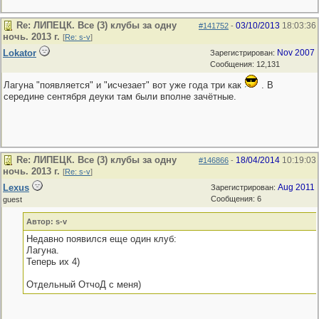
Re: ЛИПЕЦК. Все (3) клубы за одну
03/10/2013
18:03:36
#141752
-
ночь. 2013 г.
[
Re: s-v
]
Lokator
Nov 2007
Зарегистрирован:
Сообщения: 12,131
Лагуна "появляется" и "исчезает" вот уже года три как
. В
середине сентября деуки там были вполне зачётные.
Re: ЛИПЕЦК. Все (3) клубы за одну
18/04/2014
10:19:03
#146866
-
ночь. 2013 г.
[
Re: s-v
]
Lexus
Aug 2011
Зарегистрирован:
Сообщения: 6
guest
Автор: s-v
Недавно появился еще один клуб:
Лагуна.
Теперь их 4)
Отдельный ОтчоД с меня)