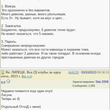
1. Виагра.
Это однозначно и без вариантов.
Много девочек, разные, много увольняшек.
Есть 5+. Ну бывают, хотя на вкус и цвет...
2. Зажигалка.
Бюджетно, предсказуемо, 5 девочек точно будет.
Но может оказаться, что 5 никаких,
3. Пароль.
Совершенно непредсказуемо.
Может оказаться, что все гости кавказцы и охранник тоже,
либо работают 2 девочки. Я на такое попадал. В основном всегда
приглашенные девочки из других городов.
Re: ЛИПЕЦК. Все (3) клубы за одну
03/10/2013
09:36:10
#141737
-
ночь. 2013 г.
[
Re: s-v
]
s-v
Sep 2008
Зарегистрирован:
Сообщения: 1,955
Недавно появился еще один клуб:
Лагуна.
Теперь их 4)
Отдельный ОтчоД с меня)