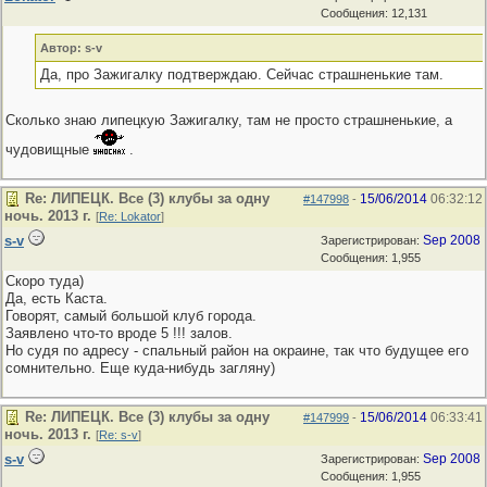
Сообщения: 12,131
Автор: s-v
Да, про Зажигалку подтверждаю. Сейчас страшненькие там.
Сколько знаю липецкую Зажигалку, там не просто страшненькие, а
чудовищные
.
Re: ЛИПЕЦК. Все (3) клубы за одну
15/06/2014
06:32:12
#147998
-
ночь. 2013 г.
[
Re: Lokator
]
s-v
Sep 2008
Зарегистрирован:
Сообщения: 1,955
Скоро туда)
Да, есть Каста.
Говорят, самый большой клуб города.
Заявлено что-то вроде 5 !!! залов.
Но судя по адресу - спальный район на окраине, так что будущее его
сомнительно. Еще куда-нибудь загляну)
Re: ЛИПЕЦК. Все (3) клубы за одну
15/06/2014
06:33:41
#147999
-
ночь. 2013 г.
[
Re: s-v
]
s-v
Sep 2008
Зарегистрирован:
Сообщения: 1,955