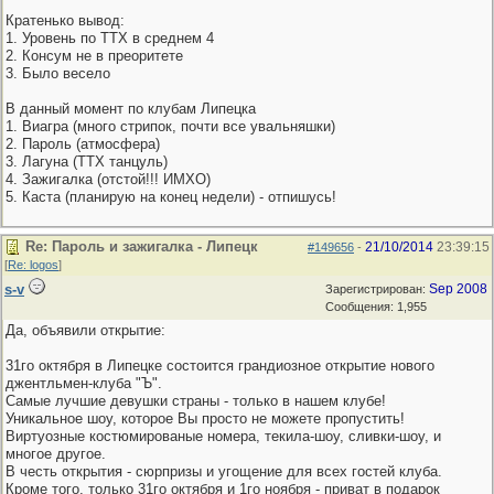
Кратенько вывод:
1. Уровень по ТТХ в среднем 4
2. Консум не в преоритете
3. Было весело
В данный момент по клубам Липецка
1. Виагра (много стрипок, почти все увальняшки)
2. Пароль (атмосфера)
3. Лагуна (ТТХ танцуль)
4. Зажигалка (отстой!!! ИМХО)
5. Каста (планирую на конец недели) - отпишусь!
Re: Пароль и зажигалка - Липецк
21/10/2014
23:39:15
#149656
-
[
Re: logos
]
s-v
Sep 2008
Зарегистрирован:
Сообщения: 1,955
Да, объявили открытие:
31го октября в Липецке состоится грандиозное открытие нового
джентльмен-клуба "Ъ".
Самые лучшие девушки страны - только в нашем клубе!
Уникальное шоу, которое Вы просто не можете пропустить!
Виртуозные костюмированые номера, текила-шоу, сливки-шоу, и
многое другое.
В честь открытия - сюрпризы и угощение для всех гостей клуба.
Кроме того, только 31го октября и 1го ноября - приват в подарок