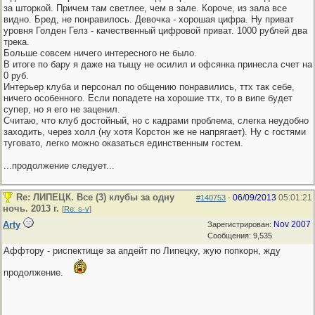
за шторкой. Причем там светлее, чем в зале. Короче, из зала все
видно. Бред, не понравилось. Девочка - хорошая цифра. Ну приват
уровня Голден Гелз - качественный цифровой приват. 1000 рублей два
трека.
Больше совсем ничего интересного не было.
В итоге по бару я даже на тыщу не осилил и офсянка принесла счет на
0 руб.
Интерьер клуба и персонал по общению понравились, ттх так себе,
ничего особенного. Если попадете на хорошие ттх, то в випе будет
супер, но я его не заценил.
Считаю, что клуб достойный, но с кадрами проблема, слегка неудобно
заходить, через холл (ну хотя Корстон же не напрягает). Ну с гостями
туговато, легко можно оказаться единственным гостем.
...продолжение следует...
Re: ЛИПЕЦК. Все (3) клубы за одну
06/09/2013
05:01:21
#140753
-
ночь. 2013 г.
[
Re: s-v
]
Arty
Nov 2007
Зарегистрирован:
Сообщения: 9,535
Аффтору - риспектище за апдейт по Липецку, жую попкорн, жду
продолжение.