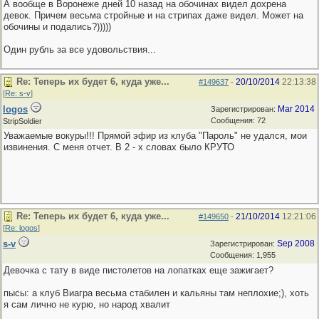
А вообще в Воронеже дней 10 назад на обочинах видел дохрена
девок. Причем весьма стройные и на стрипах даже видел. Может на
обочины и подались?)))))
Один рубль за все удовольствия...
Re: Теперь их будет 6, куда уже...
20/10/2014
22:13:38
#149637
-
[
Re: s-v
]
logos
Mar 2014
Зарегистрирован:
Сообщения: 72
StripSoldier
Уважаемые вокуры!!! Прямой эфир из клуба "Пароль" не удался, мои
извинения. С меня отчет. В 2 - х словах было КРУТО
Re: Теперь их будет 6, куда уже...
21/10/2014
12:21:06
#149650
-
[
Re: logos
]
s-v
Sep 2008
Зарегистрирован:
Сообщения: 1,955
Девочка с тату в виде пистолетов на лопатках еще зажигает?
пысы: а клуб Виагра весьма стабилен и кальяны там неплохие;), хоть
я сам лично не курю, но народ хвалит