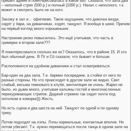
пришел админ и поинтересовалась в какой зал. Сказала, что зала два
– неполный стрип (500 р.) и полный (1000 р.). Начал с неполного, т.к.
может и смотреть было не на кого.
Захожу в зал и… офигеваю. Такое ощущение, что девочки везде,
сидят у бара, на диванчиках, ходят, танцуют. Я вообще в шоке. Причем
на первый взгляд много хорошеньких.
Настроение резко повысилось. Это ещё учитывая, что часть в
гримерке и втором зале???
Я поинтересовался сколько же их? Оказалось, что в районе 15. И это
был обычный день. В Пт и Сб сказали, что бывает и больше.
Расположился на удобном диванчике и стал осматриваться.
Бар-один на два зала. Т.е. бармен посередине, а стойки от него по
разные стороны. Но что происходит в другом зале не видно. Свет
слабый, весьма темновато в клубе, вентиляция не очень. Жарко не
было, но дыма много, учитывая кальяны гостей и многочисленных
перекуривающих стрипок. Диджей стремно так сидит почти под
потолком в коморке))) Жесть.
Но есть сцена и два шеста на ней. Танцуют по одной и по одному
треку.
Потом подходят на лэпы. Лэпы нормальные, контактные вполне. Но
потом убегают. Т.к. нужно перемещаться после танца в одном зале на