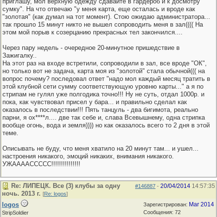
приглашу, мол верхную одежду сдавайте в гардероб и к досмотру
сумку". На что отвечаю "у меня карта, еще осталась и вроде как
"золотая" (как думал на тот момент). Стою ожидаю администратора...
так прошло 15 минут никто не вышел сопроводить меня в зал(((( На
этом мой порыв к созерцанию прекрасных тел закончился....
Через пару недель - очередное 20-минутное пришедствие в
Зажигалку..
На этот раз на входе встретили, сопроводили в зал, все вроде "ОК",
но только вот не задача, карта моя из "золотой" стала обычной((( на
вопрос почему? последовал ответ "надо мол каждый месяц тратить в
этой клубной сети сумму соответствующую уровню карты..." а я по
стрипам не гулял уже полгодика точно!!! Ну не суть, отдал 1000р. и
пока, как чувствовал присел у бара... и правильно сделал как
оказалось в последствии!!! Пять танцуль - два бигимота, реально
парни, я ох****л.... две так себе и, слава Всевышнему, одна стрипка
вообще огонь, вода и земля)))) но как оказалось всего то 2 дня в этой
теме.
Описывать не буду, что меня хватило на 20 минут там... и ушел...
настроения никакого, эмоций никаких, внимания никакого.
УЖААААССССС!!!!!!!!!!!!!!!
Re: ЛИПЕЦК. Все (3) клубы за одну
20/04/2014
14:57:35
#146887
-
ночь. 2013 г.
[
Re: logos
]
logos
Mar 2014
Зарегистрирован:
Сообщения: 72
StripSoldier