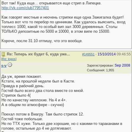
Вот так! Куда еще... открывается еще стрип в Липецке.
http://vk.com/club77957401
Как говорят местные и неочень стрипки еще одна Зажигалка будет!
Только вот что то перебор по ценникам. Как удалось выяснить, вход
топлесс 1000, какой то особый вип зал 3000 деревянных. Столы
ТОЛЬКО депозитные по 5000 и 10000, в этом випе по 15000.
Короче, после 31.10 отпишу, что это вообще.
Re: Теперь их будет 6, куда уже...
15/10/2014
09:46:55
#149551
-
[
Re: logos
]
s-v
Sep 2008
Зарегистрирован:
Сообщения: 1,955
Да уж, время покажет.
Кстати, на прошлой неделе был в Касте.
Правда в рабочий день.
Гостей было всего два стола вместе со мной.
Стрипок было 4(
Но по качеству неплохие. На 4 и 4+.
А в общем по атмосфере - скучно)
Поехал потом в Виагру. Там было стрипок 12.
Гостей тоже побольше.
Но по ТТХ хуже. Только две хорошие, но с какими-то тараканами в
голове, остальные до 4 не дотягивают.