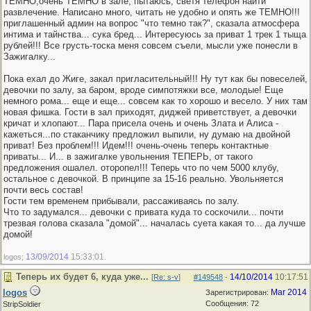
ТЕМНО,очень ТЕМНО в зале, пытаюсь, светя телефон найти
развлечение. Написано много, читать не удобно и опять же ТЕМНО!!!
приглашенный админ на вопрос "что темно так?", сказала атмосфера
интима и тайнства... сука бред... Интересуюсь за приват 1 трек 1 тыща
рублей!!! Все грусть-тоска меня совсем съели, мысли уже понесли в
Зажигалку...
Пока ехал до Жиге, закал пригласительный!!! Ну тут как бы повеселей,
девочки по залу, за баром, вроде симпотяжки все, молодые! Еще
немного рома... еще и еще... совсем как то хорошо и весело. У них там
новая фишка. Гости в зал приходят, диджей приветствует, а девочки
кричат и хлопают... Пара присела очень и очень Злата и Алиса -
кажеться...по стаканчику предложил выпили, ну думаю на двойной
приват! Без проблем!!! Идем!!! очень-очень теперь контактные
приваты... И... в зажигалке увольнения ТЕПЕРЬ, от такого
предложения ошалел. оторопел!!! Теперь что по чем 5000 клубу,
остальное с девочкой. В принципе за 15-16 реально. Увольняется
почти весь состав!
Гости тем временем прибывали, рассаживаясь по залу.
Что то задумался... девочки с привата куда то соскочили... почти
трезвая голова сказала "домой"... началась суета какая то... да лучше
домой!
13/09/2014
15:33:01
logos;
.
Теперь их будет 6, куда уже...
14/10/2014
10:17:51
[
Re: s-v
]
#149548
-
logos
Mar 2014
Зарегистрирован:
Сообщения: 72
StripSoldier