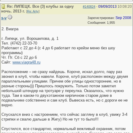
Re: ЛИПЕЦК. Все (3) клубы за одну
09/09/2013
10:08:20
#140824
-
ночь. 2013 г.
[
Re: Arty
]
s-v
Sep 2008
Зарегистрирован:
Сообщения: 1,955
2. Виагра
г. Липецк, ул. Ворошилова, д. 1
Тел. (4742) 22-33-70
Работают с 22 до 4 (с 4 до 6 работает по крейзи меню без шоу
программы)
Чт. Пт. Сб с 22 до 6
Сайт:
www.viagra48.ru
Расположение – не сразу найдешь. Короче, искал долго, пару раз
звонил в клуб, чтобы навели. Короче, клуб расположен между двумя
параллельными улицами. Причем обе улицы односторонние, но в
разные стороны))) Пришлось покружить. Только потом заметил
небольшой штендер на тротуаре у переулка. Оказалось, что нужно
туда. Там в каком-то двухэтажном кирпичном старом доме в
подвальчике собственно и сам клуб. Вывеска есть, но с дороги ее не
видно.
Спускался вниз с настроением, что сейчас загляну в клуб, увижу 3-4
стрипки и свалю дальше в Жигу) Но не тут то было!!!
Спустился, все стандартно, нормальный вежливый охранник, потом