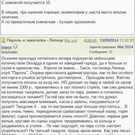
С комнатой получается 15.
В общем, при наличии хороших экземпляров у шеста место вполне
зачетное.
А по приваточным комнаткам - лучшее однозначно.
Пароль и зажигалка - Липецк
13/09/2014
15:30:33
[
Re: s-v
]
#149145
-
logos
Mar 2014
Зарегистрирован:
Сообщения: 72
StripSoldier
Осенняя прохлада пятничного вечера подогретая небольшим
количеством Окхарда в одном из заведений города, да и больше от
скуки и одиночества... Короче не важно... Такси, гостиница Липецк,
клуб "Пароль". Охрана пригласила администратора, как то без особого
восторга и улыбок встретили, достмотрели... Проходим вниз. Фактом
получается оплаты за вход нет, НО депозит по бару в любой из залов
не менее 1000 р., приземляюсь в зал полного стрипа, там уже девочка
на колечках танцевала, делаю заказ по пару, размен и готовлюсь
восхищаться телами!!! Гостей при мне не было, так что думал
получить максимум внимания, ласки и заботы, покуражиться от
души!!! Танцулек 4... как то настроение еще больше опустилось... В
зале очень темно, переодически срабатывает точечный лазер, горит
фиолет, сцена просматривается очень плохо!!! Девочки, первые две
вялые, кругами по сцены ходили, придерживаясь за кольца и
раздевались в уголке... По чаю подходят, на пару соток смотрят
укорительно!!! На третьей танцуле, прошу крези меню. Как уже писал