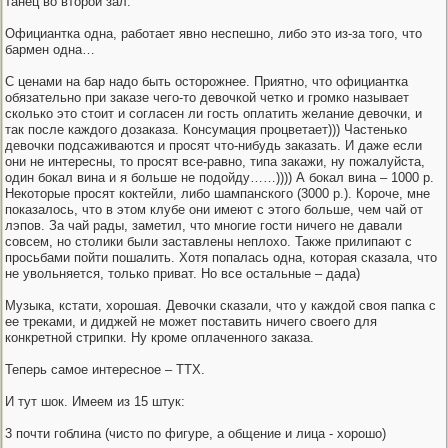
танец во второй зал.
Официантка одна, работаeт явно неспешно, либо это из-за того, что
бармен одна…
С ценами на бар надо быть осторожнее. Приятно, что официантка
обязательно при заказе чего-то девочкой четко и громко называет
сколько это стоит и согласен ли гость оплатить желание девочки, и
так после каждого дозаказа. Консумация процветает))) Частенько
девочки подсаживаются и просят что-нибудь заказать. И даже если
они не интересны, то просят все-равно, типа закажи, ну пожалуйста,
один бокал вина и я больше не подойду……)))) А бокал вина – 1000 р.
Некоторые просят коктейли, либо шампанского (3000 р.). Короче, мне
показалось, что в этом клубе они имеют с этого больше, чем чай от
лэпов. За чай рады, заметил, что многие гости ничего не давали
совсем, но столики были заставлены неплохо. Также прилипают с
просьбами пойти пошалить. Хотя попалась одна, которая сказала, что
не увольняется, только приват. Но все остальные – дада)
Музыка, кстати, хорошая. Девочки сказали, что у каждой своя папка с
ее треками, и диджей не может поставить ничего своего для
конкретной стрипки. Ну кроме оплаченного заказа.
Теперь самое интересное – ТТХ.
И тут шок. Имеем из 15 штук:
3 почти гоблина (чисто по фигуре, а общение и лица - хорошо)