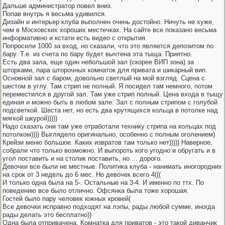
Дальше администратор повел вниз.
Попав внутрь я весьма удивился.
Дизайн и интерьер клуба выполнен очень достойно. Ничуть не хуже,
чем в Московских хороших местечках. На сайте все показано весьма
информативно и кстати есть видео с открытия.
Попросили 1000 за вход, но сказали, что это является депозитом по
бару. Т.е. из счета по бару будет вычтена эта тыща. Приятно.
Есть два зала, еще один небольшой зал (скорее ВИП зона) за
шторками, пара шторочных комнаток для привата и шикарный вип.
Основной зал с баром, довольно светлый на мой взгляд. Сцена с
шестом в углу. Там стрип не полный. Я посидел там немного, потом
переместился в другой зал. Там уже стрип полный. Цена входа в тыщу
единая и можно быть в любом зале. Зал с полным стрипом с голубой
подсветкой. Шеста нет, но есть два крутящихся кольца в потолке над
мягкой шкурой)))))
Надо сказать они там уже отработали технику стрипа на кольцах под
потолком)))) Выглядело оригинально, особенно с полным оголением)
Крейзи меню большое. Каких извратов там только нет))))) Наверное,
собрали что только возможно. И выпороть кого угодно и обругать и в
угол поставить и на столик поставить, но ... дорого.
Девочки все были не местные. Политика клуба - нанимать иногородних
на срок от 3 недель до 6 мес. Но девочек всего 4(((
И только одна была на 5-. Остальные на 3-4. И именно по ттх. По
поведению все было отлично. Офсянка была тоже хорошая.
Гостей было пару человек южных кровей(
Все девочки исправно подходят на лэпы, рады любой сумме, иногда
рады делать это бесплатно))
Одна была отпривачена. Комнатка для приватов - это такой диванчик