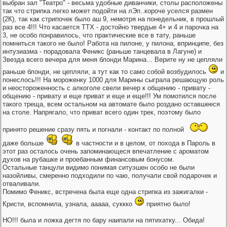
выбран зал "Театро" - весьма удобные диванчики, столы расположены
так что стрипка легко может подойти на лЭп..короче уселся размен
(2К), так как стрипочек было аш 9, немотря на понедельник, в прошлый
раз все 4!!! Что касается ТТХ - достойно твердые 4+ и 4 и парочка на
3, не особо понравилось, что практические все в тату, раньше
помниться такого не было! Работа на пилоне, у пилона, впринципе, без
интузиазма - порадовала Феникс (раньше танцевала в Лагуне) и
Звезда всего вечера для меня блонди Марина... Верите ну не цепляли
раньше блонди, не цепляли, а тут как то само собой возбудилось
и
понеслось!!! На мороженку 1000 для Марины сыграла решающую роль
и неостороженность с алкоголе свели вечер к общению - привату -
общению - привату и еще приват и еще и еще!!! Ум помотился после
такого треща, всем остальном на автомате было роздано оставшееся
на столе. Напрягало, что приват всего один трек, поэтому было
принято решение сразу пять и погнали - контакт по полной
даже больше
в частности и в целом, от похода в Пароль в
этот раз осталось очень запоминающеся впечатление с ароматом
духов на рубашке и проебанным финансовым бонусом.
Остальные танцули видимо понимая ситуэшен особо не были
назойливы, смеренно подходили по чаю, получали свой подарочек и
отваливали.
Помимо Феникс, встречена была еще одна стрипка из зажигалки -
Кристи, вспомнила, узнала, ааааа, суккко
приятно было!
НО!!! была и ложка дегтя по бару наипали на пятихатку... Обида!