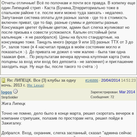
Отчеты отличные! Всё по полочкам и почти все правда. В копилку еще
один Липецкий стрип - Каста (Бунина,3)территориально тоже в
спальном районе т.е. после жиги можно туда заехать - недалеко.
Запутанная система оплаты для разных залов - где то в стоимость
включен приват, где то бар, разные суммы и депозиты разные.
Консумация цветет буйным цветом, админ был слегка жуликоват но
после призыва к совести успокоился. Кальян отстойный (или
кальянщик - я не разобрался). Цены на бухло стандартные, на
консумацию тоже. Танцуль много (вроде 9 или 10) разных ТТХ от 3 до
5+, залов тоже (я 4 насчитал правда в моём состоянии могло и
показаться :-). До привата не дожил о чем жалею - была там одна
тааакая фея... По результатам вечера вручена клуппная карта (типа
полцены за вход или вход без депозита - не запомнил) и приглашение
заходить еще. Ну еще бы, после такого то счёта :-)
Re: ЛИПЕЦК. Все (3) клубы за одну
20/04/2014
14:51:23
#146886
-
ночь. 2013 г.
[
Re: Lexus
]
logos
Mar 2014
Зарегистрирован:
Сообщения: 72
StripSoldier
Жига Липецк
Точно не помню, дело было в конце марта, решил скоротать вечерок в
компании стрипушек, полазив по просторам нета, решил пойди в
Зажигалку.
Добрался. Вход, охранник, слегка заспанный, сказал "админа сейчас