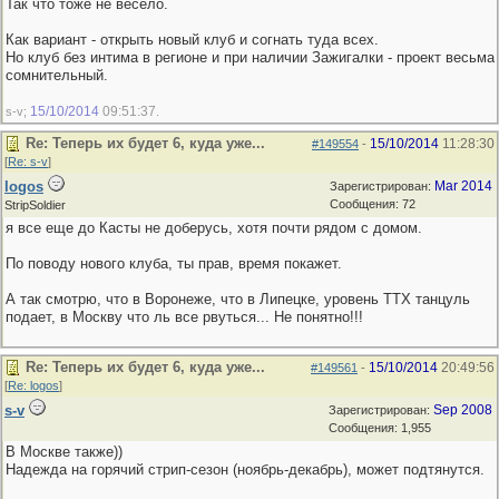
Так что тоже не весело.
Как вариант - открыть новый клуб и согнать туда всех.
Но клуб без интима в регионе и при наличии Зажигалки - проект весьма
сомнительный.
15/10/2014
09:51:37
s-v;
.
Re: Теперь их будет 6, куда уже...
15/10/2014
11:28:30
#149554
-
[
Re: s-v
]
logos
Mar 2014
Зарегистрирован:
Сообщения: 72
StripSoldier
я все еще до Касты не доберусь, хотя почти рядом с домом.
По поводу нового клуба, ты прав, время покажет.
А так смотрю, что в Воронеже, что в Липецке, уровень ТТХ танцуль
подает, в Москву что ль все рвуться... Не понятно!!!
Re: Теперь их будет 6, куда уже...
15/10/2014
20:49:56
#149561
-
[
Re: logos
]
s-v
Sep 2008
Зарегистрирован:
Сообщения: 1,955
В Москве также))
Надежда на горячий стрип-сезон (ноябрь-декабрь), может подтянутся.