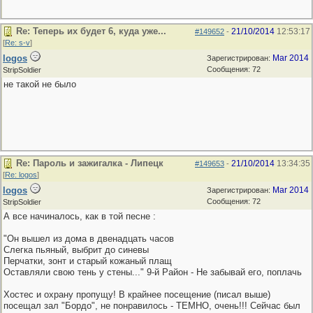
Re: Теперь их будет 6, куда уже...
21/10/2014
12:53:17
#149652
-
[
Re: s-v
]
logos
Mar 2014
Зарегистрирован:
Сообщения: 72
StripSoldier
не такой не было
Re: Пароль и зажигалка - Липецк
21/10/2014
13:34:35
#149653
-
[
Re: logos
]
logos
Mar 2014
Зарегистрирован:
Сообщения: 72
StripSoldier
А все начиналось, как в той песне :
"Он вышел из дома в двенадцать часов
Слегка пьяный, выбрит до синевы
Перчатки, зонт и старый кожаный плащ
Оставляли свою тень у стены..." 9-й Район - Не забывай его, поплачь
Хостес и охрану пропущу! В крайнее посещение (писал выше)
посещал зал "Бордо", не понравилось - ТЕМНО, очень!!! Сейчас был