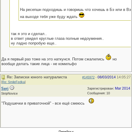
На ресепшн подходишь и говоришь что хочешь в Бэ или в Вэ,
на выходе тебя уже буду ждать
так я это и сделал..
в ответ увидел круглые глаза полные недоумения..
ну ладно попробую еще..
Да я первый раз тоже на это наткунся. Потом сжалились
но
вообще делать такие лица - не комильфо
Re: Записки юного натуралиста
08/03/2014
14:05:27
#145972
-
[
Re: SmileFedka
]
Serj
Mar 2014
Зарегистрирован:
Сообщения: 10
StripNovice
"Подушечки в приваточной" - все ещё смеюсь
Перейти к