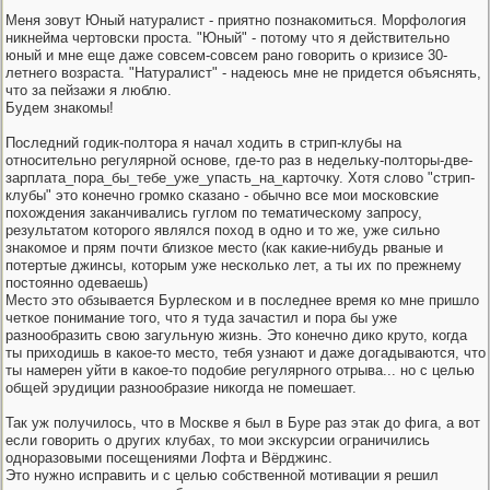
Меня зовут Юный натуралист - приятно познакомиться. Морфология
никнейма чертовски проста. "Юный" - потому что я действительно
юный и мне еще даже совсем-совсем рано говорить о кризисе 30-
летнего возраста. "Натуралист" - надеюсь мне не придется объяснять,
что за пейзажи я люблю.
Будем знакомы!
Последний годик-полтора я начал ходить в стрип-клубы на
относительно регулярной основе, где-то раз в недельку-полторы-две-
зарплата_пора_бы_тебе_уже_упасть_на_карточку. Хотя слово "стрип-
клубы" это конечно громко сказано - обычно все мои московские
похождения заканчивались гуглом по тематическому запросу,
результатом которого являлся поход в одно и то же, уже сильно
знакомое и прям почти близкое место (как какие-нибудь рваные и
потертые джинсы, которым уже несколько лет, а ты их по прежнему
постоянно одеваешь)
Место это обзывается Бурлеском и в последнее время ко мне пришло
четкое понимание того, что я туда зачастил и пора бы уже
разнообразить свою загульную жизнь. Это конечно дико круто, когда
ты приходишь в какое-то место, тебя узнают и даже догадываются, что
ты намерен уйти в какое-то подобие регулярного отрыва... но с целью
общей эрудиции разнообразие никогда не помешает.
Так уж получилось, что в Москве я был в Буре раз этак до фига, а вот
если говорить о других клубах, то мои экскурсии ограничились
одноразовыми посещениями Лофта и Вёрджинс.
Это нужно исправить и с целью собственной мотивации я решил