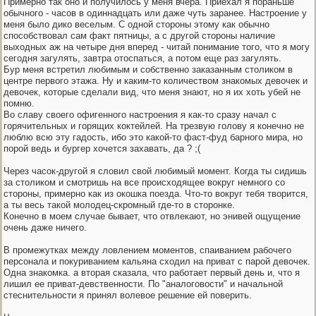
Примерно так оно и получилось у меня вчера. Приехал я пораньше
обычного - часов в одиннадцать или даже чуть заранее. Настроение у
меня было дико веселым. С одной стороны этому как обычно
способствовал сам факт пятницы, а с другой стороны наличие
выходных аж на четыре дня вперед - читай понимание того, что я могу
сегодня загулять, завтра отоспаться, а потом еще раз загулять.
Бур меня встретил любимым и собственно заказанным столиком в
центре первого этажа. Ну и каким-то количеством знакомых девочек и
девочек, которые сделали вид, что меня знают, но я их хоть убей не
помню.
Во славу своего офигенного настроения я как-то сразу начал с
горячительных и горящих коктейлей. На трезвую голову я конечно не
люблю всю эту гадость, ибо это какой-то фаст-фуд барного мира, но
порой ведь и бургер хочется захавать, да ? ;(
Через часок-другой я словил свой любимый момент. Когда ты сидишь
за столиком и смотришь на все происходящее вокруг немного со
стороны, примерно как из окошка поезда. Что-то вокруг тебя творится,
а ты весь такой молодец-скромный где-то в сторонке.
Конечно в моем случае бывает, что отвлекают, но энивей ощущение
очень даже ничего.
В промежутках между ловлением моментов, спаиванием рабочего
персонала и покуриванием кальяна сходил на приват с парой девочек.
Одна знакомка. а вторая сказала, что работает первый день и, что я
лишил ее приват-девственности. По "аналоговости" и начальной
стеснительности я принял волевое решение ей поверить.