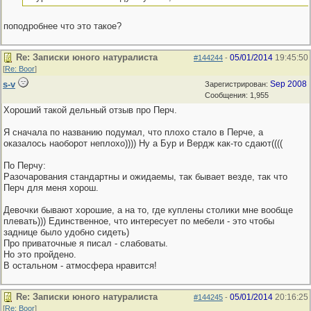
поподробнее что это такое?
Re: Записки юного натуралиста
05/01/2014
19:45:50
#144244
-
[
Re: Boor
]
s-v
Sep 2008
Зарегистрирован:
Сообщения: 1,955
Хороший такой дельный отзыв про Перч.
Я сначала по названию подумал, что плохо стало в Перче, а
оказалось наоборот неплохо)))) Ну а Бур и Вердж как-то сдают((((
По Перчу:
Разочарования стандартны и ожидаемы, так бывает везде, так что
Перч для меня хорош.
Девочки бывают хорошие, а на то, где куплены столики мне вообще
плевать))) Единственное, что интересует по мебели - это чтобы
заднице было удобно сидеть)
Про приваточные я писал - слабоваты.
Но это пройдено.
В остальном - атмосфера нравится!
Re: Записки юного натуралиста
05/01/2014
20:16:25
#144245
-
[
Re: Boor
]