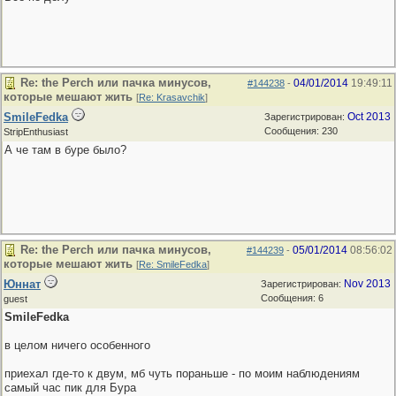
Re: the Perch или пачка минусов,
04/01/2014
19:49:11
#144238
-
которые мешают жить
[
Re: Krasavchik
]
SmileFedka
Oct 2013
Зарегистрирован:
Сообщения: 230
StripEnthusiast
А че там в буре было?
Re: the Perch или пачка минусов,
05/01/2014
08:56:02
#144239
-
которые мешают жить
[
Re: SmileFedka
]
Юннат
Nov 2013
Зарегистрирован:
Сообщения: 6
guest
SmileFedka
в целом ничего особенного
приехал где-то к двум, мб чуть пораньше - по моим наблюдениям
самый час пик для Бура