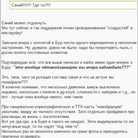
Синий!!!!!!! Где ты?!!!
Синий может отдохнуть
Мы тут сейчас и так поддержим почин проворачивания "сладостей" в
мясорубку!
Заехали вчера с коллегой в Бур после одного мероприятия в неплохом
настроении. Ну, думали, давно не были, надо бы попротереть пыль с
доски почёта постоянных клиентов
Подтверждаю всё, что
s-v
выше написал и какбэ имею один вопрос к
Буру:
"это вообще чётакойзанахрен мы вчера наблюдали???"
Это, типа, чего за ротация состава такая и что за ахтунг вы
понабрали???
Я конечно понимаю, что несколько девчонок замуж выскочили
недавно, несколько слиняли в др.клуб, сложности с набором и т.д., но
ёпт - лучше пока вообще никого, чем такое.
Про танцевально-хореографическую и ТТХ-часть "новобранцев"
умолчим, ввиду их полного отсутствия. Зато отдельно пройдёмся про
разговоры за жизнь с посетителями.
Вот уж где-где, а в Буре я такого не ожидал. Энти мадемуазели то ли
непуганые ещё, то ли сидят "под чём-то".
Несколько раз их монологи маячили на грани фола и приходилось
прилично осаживать.