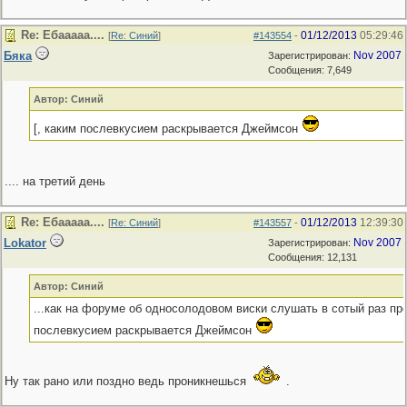
Re: Ебааааа....
01/12/2013
05:29:46
[
Re: Синий
]
#143554
-
Бяка
Nov 2007
Зарегистрирован:
Сообщения: 7,649
Автор: Синий
[, каким послевкусием раскрывается Джеймсон
.... на третий день
Re: Ебааааа....
01/12/2013
12:39:30
[
Re: Синий
]
#143557
-
Lokator
Nov 2007
Зарегистрирован:
Сообщения: 12,131
Автор: Синий
...как на форуме об односолодовом виски слушать в сотый раз про
послевкусием раскрывается Джеймсон
Ну так рано или поздно ведь проникнешься
.