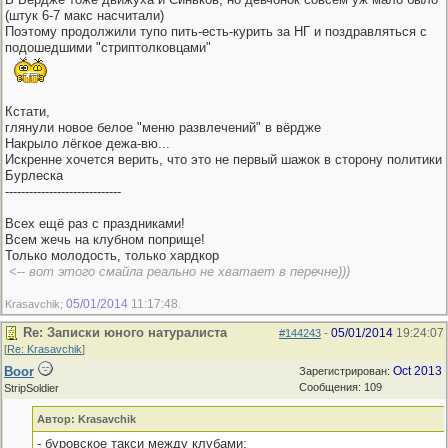
(штук 6-7 макс насчитали)
Поэтому продолжили тупо пить-есть-курить за НГ и поздравляться с
подошедшими "стриптолковцами"
Кстати,
глянули новое белое "меню развлечений" в вёрдже
Накрыло лёгкое дежа-вю...
Искренне хочется верить, что это не первый шажок в сторону политики
Бурлеска
-----------------------------
Всех ещё раз с праздниками!
Всем жечь на клубном поприще!
Только молодость, только хардкор
<--
вот этого смайла реально не хватает в перечне)))
05/01/2014
11:17:48
Krasavchik;
.
Re: Записки юного натуралиста
05/01/2014
19:24:07
#144243
-
[
Re: Krasavchik
]
Boor
Oct 2013
Зарегистрирован:
Сообщения: 109
StripSoldier
Автор: Krasavchik
- буровское такси между клубами;