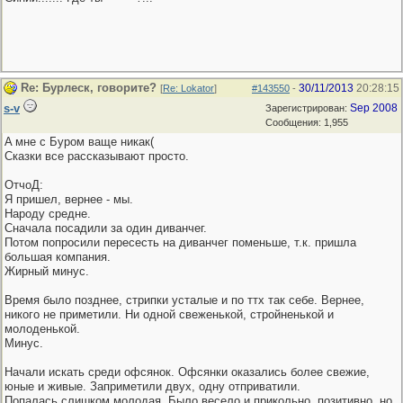
Re: Бурлеск, говорите?
30/11/2013
20:28:15
[
Re: Lokator
]
#143550
-
s-v
Sep 2008
Зарегистрирован:
Сообщения: 1,955
A мне с Буром ваще никак(
Сказки все рассказывают просто.
ОтчоД:
Я пришел, вернее - мы.
Народу средне.
Сначала посадили за один диванчег.
Потом попросили пересесть на диванчег поменьше, т.к. пришла
большая компания.
Жирный минус.
Время было позднее, стрипки усталые и по ттх так себе. Вернее,
никого не приметили. Ни одной свеженькой, стройненькой и
молоденькой.
Минус.
Начали искать среди офсянок. Офсянки оказались более свежие,
юные и живые. Заприметили двух, одну отприватили.
Попалась слишком молодая. Было весело и прикольно, позитивно, но