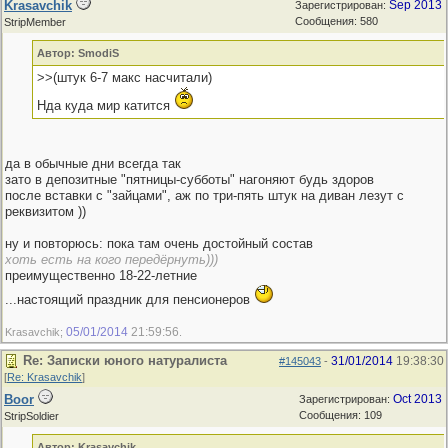
Krasavchik
Sep 2013
Зарегистрирован:
Сообщения: 580
StripMember
Автор: SmodiS
>>(штук 6-7 макс насчитали)
Нда куда мир катится
да в обычные дни всегда так
зато в депозитные "пятницы-субботы" нагоняют будь здоров
после вставки с "зайцами", аж по три-пять штук на диван лезут с
реквизитом ))
ну и повторюсь: пока там очень достойный состав
хоть есть на кого передёрнуть)))
преимущественно 18-22-летние
...настоящий праздник для пенсионеров
05/01/2014
21:59:56
Krasavchik;
.
Re: Записки юного натуралиста
31/01/2014
19:38:30
#145043
-
[
Re: Krasavchik
]
Boor
Oct 2013
Зарегистрирован:
Сообщения: 109
StripSoldier
Автор: Krasavchik