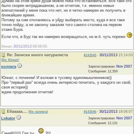
Думаю на этом крике души можно пока что остановиться. Все таки это
было скорее интрадакшеном, а не отчетом, т.к. именно новых
впечатлений у меня пока что нет, но я четко намерен их получить в
ближайшее время.
Потому за сим откланяюсь и уйду выбирать место, куда я все таки
точно пойду, а не закончу заказом того самого столика на первом
этаже Бура.
Если что, в Бур так же намерен возвращаться, но м.б. чуть пореже
30/11/2013
08:58:05
Юннат;
.
Re: Записки юного натуралиста
30/11/2013
15:14:03
#143545
-
[
Re: Юннат
]
коллега
Nov 2007
Зарегистрирован:
Сообщения: 12,359
Юннат, с почином! И вэлкам в тусовку единомышленников))
Про "первый раз" всегда очень интересно почитать, у каждого он свой,
своя история))
ждем продолжения отчетов!
Ебааааа....
30/11/2013
18:06:07
[
Re: коллега
]
#143546
-
Lokator
Nov 2007
Зарегистрирован:
Сообщения: 12,131
Синий!!!!!!! Где ты
?!!!