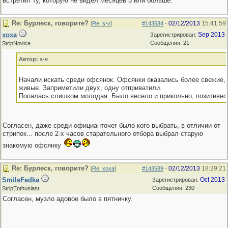
встретил ту, которую не видел месяцев 5 или больше.
Re: Бурлеск, говорите?
02/12/2013
15:41:59
[
Re: s-v
]
#143584
-
xoxa
Sep 2013
Зарегистрирован:
Сообщения: 21
StripNovice
Автор: s-v
Начали искать среди офсянок. Офсянки оказались более свежие,
живые. Заприметили двух, одну отприватили.
Попалась слишком молодая. Было весело и прикольно, позитивно,
Согласен, даже среди официанточег было кого выбрать, в отличии от
стрипок... после 2-х часов старательного отбора выбрал старую
знакомую офсянку
Re: Бурлеск, говорите?
02/12/2013
18:29:21
[
Re: xoxa
]
#143589
-
SmileFedka
Oct 2013
Зарегистрирован:
Сообщения: 230
StripEnthusiast
Согласен, музло адовое было в пятничку.