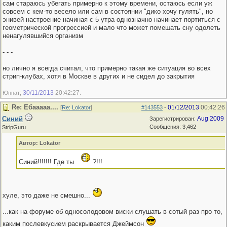
сам стараюсь убегать примерно к этому времени, остаюсь если уж
совсем с кем-то весело или сам в состоянии "дико хочу гулять", но
энивей настроение начиная с 5 утра однозначно начинает портиться с
геометрической прогрессией и мало что может помешать сну одолеть
ненагулявшийся организм
- - -
но лично я всегда считал, что примерно такая же ситуация во всех
стрип-клубах, хотя в Москве в других и не сидел до закрытия
30/11/2013
20:42:27
Юннат;
.
Re: Ебааааа....
01/12/2013
00:42:26
[
Re: Lokator
]
#143553
-
Синий
Aug 2009
Зарегистрирован:
Сообщения: 3,462
StripGuru
Автор: Lokator
Синий!!!!!!! Где ты
?!!!
хуле, это даже не смешно...
...как на форуме об односолодовом виски слушать в сотый раз про то,
каким послевкусием раскрывается Джеймсон