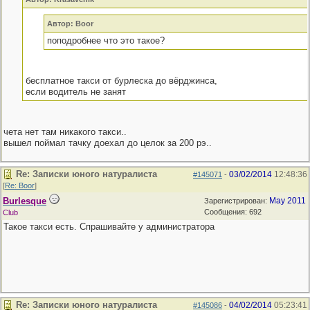
Автор: Boor
поподробнее что это такое?
бесплатное такси от бурлеска до вёрджинса,
если водитель не занят
чета нет там никакого такси..
вышел поймал тачку доехал до целок за 200 рэ..
Re: Записки юного натуралиста
03/02/2014
12:48:36
#145071
-
[
Re: Boor
]
Burlesque
May 2011
Зарегистрирован:
Сообщения: 692
Club
Такое такси есть. Спрашивайте у администратора
Re: Записки юного натуралиста
04/02/2014
05:23:41
#145086
-