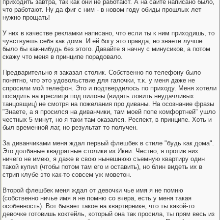
приходить завтра, так как они не работают. А на сайте написано было,
что работают. Ну да фиг с ним - в новом году обиды прошлых лет
нужно прощать!
У них в качестве рекламки написано, что если ты к ним приходишь, то
чувствуешь себя как дома. И ей богу это правда, но знаете лучше
было бы как-нибудь без этого. Давайте я начну с минусиков, а потом
скажу что меня в принципе порадовало.
Предварительно я заказал столик. Собственно по телефону было
понятно, что это удовольствие для галочки, т.к. у меня даже не
спросили мой телефон. Это и подтвердилось по приходу. Меня хотели
посадить на креслица под пилоны (видать ловить неудачливых
танцовщиц) не смотря на пожелания про диваны. На осознание фразы
"Знаете, а я просился на диванчики, там моей попе комфортней" ушло
честных 5 минут, но я таки там оказался. Респект, в принципе. Хоть и
был временной лаг, но результат то получен.
За диванчиками меня ждал первый флешбек в стиле "будь как дома".
Это долбаные квадратные столики из Икеи. Честно, я против них
ничего не имею, я даже в свою нынешнюю съемную квартиру один
такой купил (чтобы потом там его и оставить), но блин видеть их в
стрип клубе это как-то совсем уж моветон.
Второй флешбек меня ждал от девочки чье имя я не помню
(собственно ничье имя я не помню со вчера, есть у меня такая
особенность). Вот бывает такое на квартирнике, что ты какой-то
девочке готовишь коктейль, который она так просила, ты прям весь из