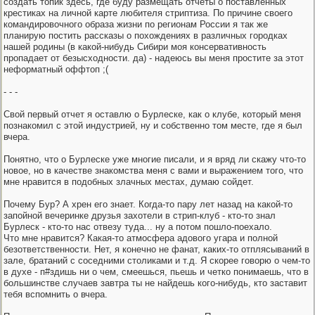
создать топик здесь, где буду размещать отчеты о поставленных
крестиках на личной карте любителя стриптиза. По причине своего
командировочного образа жизни по регионам России я так же
планирую постить рассказы о похождениях в различных городках
нашей родины (в какой-нибудь Сибири моя консервативность
пропадает от безысходности. да) - надеюсь вы меня простите за этот
неформатный оффтоп ;(
- - -
Свой первый отчет я оставлю о Бурлеске, как о клубе, который меня
познакомил с этой индустрией, ну и собственно том месте, где я был
вчера.
Понятно, что о Бурлеске уже многие писали, и я вряд ли скажу что-то
новое, но в качестве знакомства меня с вами и выражением того, что
мне нравится в подобных злачных местах, думаю сойдет.
Почему Бур? А хрен его знает. Когда-то пару лет назад на какой-то
запойной вечеринке друзья захотели в стрип-клуб - кто-то знал
Бурлеск - кто-то нас отвезу туда... ну а потом пошло-поехало.
Что мне нравится? Какая-то атмосфера адового угара и полной
безответственности. Нет, я конечно не фанат, каких-то отплясываний в
зале, братаний с соседними столиками и т.д. Я скорее говорю о чем-то
в духе - п#здишь ни о чем, смеешься, пьешь и четко понимаешь, что в
большинстве случаев завтра ты не найдешь кого-нибудь, кто заставит
тебя вспомнить о вчера.