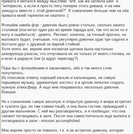
привата я метался между мыслями "бл#, как же затекла шея" и
"интересно, а если я просто лягу поперек этого дивана, я на нем
умещусь вместе с этой девочкой?". К сожалению больше чем на оба
привата моей терпелки не хватило ;(
Флешбек намба фор - девочек было ровно столько, сколько занято
столиков (посчитал один раз во время парада алё, так что если чо я
могу и ошибиться) - девять. Респект, конечно, за точный прогноз, но
маловато будет, учитывая, что регулярно девочки эдак три сидели и
болтали друг с дружкой за барной стойкой.
Хотя опять же, верняк моя косматая щетина была настолько
шокирующе-ужасна, что отпугивала их не только от моего столика, но
и всех в радиусе 1км (а вдруг пересяду?).
Пора бы с флешбеками и заканчивать, ибо и так много слов
получилось.
Из плюсиков отмечу хороший кальян и кальянщика, не самую
паршивую музыку, адекватную хостесс и в целом попытки создать
нужную атмосферу. А еще мне понравилось несколько девочек.
Внешне.
Но к сожалению самую веселую и открытую девочку я вчера встретил
в туалете (да, он там совместный), и она была гостем, пришедшей с
другим мальчиком. С ней мы разговорились, и я пообещал, что она
сможет потанцевать в зале. После она самостоятельно еще выпила и
потанцевала в зале - mission accomplished.
Мне верняк просто не повезло, т.к. я не встретил девочку, которая