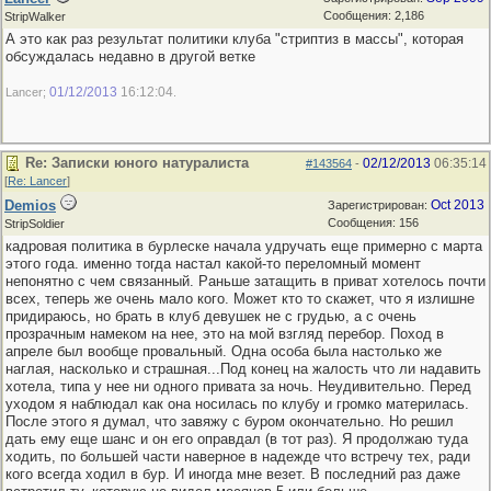
Сообщения: 2,186
StripWalker
А это как раз результат политики клуба "стриптиз в массы", которая
обсуждалась недавно в другой ветке
01/12/2013
16:12:04
Lancer;
.
Re: Записки юного натуралиста
02/12/2013
06:35:14
#143564
-
[
Re: Lancer
]
Demios
Oct 2013
Зарегистрирован:
Сообщения: 156
StripSoldier
кадровая политика в бурлеске начала удручать еще примерно с марта
этого года. именно тогда настал какой-то переломный момент
непонятно с чем связанный. Раньше затащить в приват хотелось почти
всех, теперь же очень мало кого. Может кто то скажет, что я излишне
придираюсь, но брать в клуб девушек не с грудью, а с очень
прозрачным намеком на нее, это на мой взгляд перебор. Поход в
апреле был вообще провальный. Одна особа была настолько же
наглая, насколько и страшная...Под конец на жалость что ли надавить
хотела, типа у нее ни одного привата за ночь. Неудивительно. Перед
уходом я наблюдал как она носилась по клубу и громко материлась.
После этого я думал, что завяжу с буром окончательно. Но решил
дать ему еще шанс и он его оправдал (в тот раз). Я продолжаю туда
ходить, по большей части наверное в надежде что встречу тех, ради
кого всегда ходил в бур. И иногда мне везет. В последний раз даже