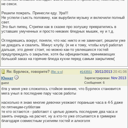
не секси.
Решили пожрать. Принесли еду. Ура!!!
Не успели съесть половину, как вырубили музыку и включили полный
свет.
Это был пипец. Стрипки как в сказке про золушку превратились в
уставших умученных и просто никаких бледных мышек, ну и т.д.
Оглядевшись вокруг, поняли, что нас никто и не замечает, решили уже
не доедать и свалить. Минус клубу. (я не к тому, чтобы клуб работал
дальше, это денег стоит, но можно как-то увлекшихся гостей
предупреждать о закрытии, хотя бы официанткам, принимающих
большой заказ на горячие блюда кухни перед самым закрытием(
Re: Бурлеск, говорите?
30/11/2013
20:41:06
[
Re: s-v
]
#143551
-
Юннат
Nov 2013
Зарегистрирован:
Сообщения: 6
guest
бтв у меня уже сложилось стойкое мнение, что Бурлеск становится
мега уныл в последние пару часов работы
насколько я знаю многие девочки уезжают пораньше часа в 4-5 даже
по пятницам-субботам
те кто остаются - работают с целью дожить последние два часа и
занять очередь на расчет, ну а кто-то уже отсыпается в гримерке
благодаря совместным усилиям гостей и алкоголя