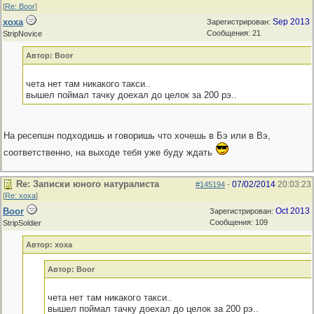
[
Re: Boor
]
xoxa
Sep 2013
Зарегистрирован:
Сообщения: 21
StripNovice
Автор: Boor
чета нет там никакого такси..
вышел поймал тачку доехал до целок за 200 рэ..
На ресепшн подходишь и говоришь что хочешь в Бэ или в Вэ,
соответственно, на выходе тебя уже буду ждать
Re: Записки юного натуралиста
07/02/2014
20:03:23
#145194
-
[
Re: xoxa
]
Boor
Oct 2013
Зарегистрирован:
Сообщения: 109
StripSoldier
Автор: xoxa
Автор: Boor
чета нет там никакого такси..
вышел поймал тачку доехал до целок за 200 рэ..