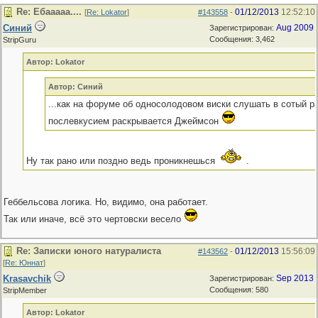
Re: Ебааааа....
01/12/2013
12:52:10
[
Re: Lokator
]
#143558
-
Синий
Aug 2009
Зарегистрирован:
Сообщения: 3,462
StripGuru
Автор: Lokator
Автор: Синий
...как на форуме об односолодовом виски слушать в сотый ра
послевкусием раскрывается Джеймсон
Ну так рано или поздно ведь проникнешься
.
Геббельсова логика. Но, видимо, она работает.
Так или иначе, всё это чертовски весело
Re: Записки юного натуралиста
01/12/2013
15:56:09
#143562
-
[
Re: Юннат
]
Krasavchik
Sep 2013
Зарегистрирован:
Сообщения: 580
StripMember
Автор: Lokator