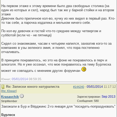
На первом этаже к этому времени было два свободных столика (за
один из которых и сел), народ был так же у барной стойки и на втором
этаже
Девочек было приличное кол-во, кучку из них видел в первый раз. Кто-
то так себе, а парочка издалека и мельком ничего себе.
По кол-ву девочек и гостей что-то среднее между четвергом и
субботой (если чо - не пятница)
Сидел со знакомками, часам к четырем напился, захватив кого-то за
компанию в узы зеленого змия, и понял, что пора постепенно
отчаливать.
В принципе понравилось, но это на фоне не понравилось в перч и
алкоголя. Но я уже осознал, что мое понравилось на тему Бурлеска
может не совпадать с мнением других форумчан
05/01/2014
08:59:35
Юннат;
.
Re: Записки юного натуралиста
05/01/2014
11:17:12
#144240
-
[
Re: Юннат
]
Krasavchik
Sep 2013
Зарегистрирован:
Сообщения: 580
StripMember
Заезжали в Бур и Вёрджинс 2-го января для "посидеть-попраздновать"
Бурлеск