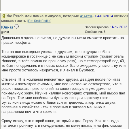
the Perch или пачка минусов, которые
04/01/2014
08:06:29
#144234
-
мешают жить
[
Re: SmileFedka
]
Юннат
Nov 2013
Зарегистрирован:
Сообщения: 6
guest
Давненько я здесь не писал, но думаю вы меня сможете простить на
правах неофита.
То я на все выходные уезжал к друзьям, то я ощущал себя в
командировке в гостинице с не самым плохим стрипом (привет отель
Новосиб, я тебя помню по прошлому разу), но с температурой под 40,
то был понедельник и в новых местах было ожидаемо уныло... ну или
мне просто хотелось нажраться, и я ехал в Бурлеск.
Отметив НГ в компании непонятных друзей, два дня после почитав
книжки и посмотрев фильмы, мне все настолько осточертело, что я
решил поискать приключений на свою трезвую и уже даже не
похмельную жопу. Изучив халяву новогодних стрипов, мой выбор пал
на Перч. Там мне пообещали бутылку винца и карточку гостя.
Бутылкой винца можно отбиваться от девочек, а карточка штука
полезная в хозяйстве - так я порешил и заказал машинку в
направлении почти что кремля.
Сразу скажу, это второй шанс, который я дал Перчу. Как-то я туда
пытался проникнуть в понедельник, но меня послали на фиг, сказав