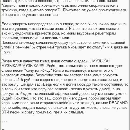
Часа в три вечера я осознал, что внезапно скатился в состояние
"сильно пъян и какого хрена мой язык постоянно сворачивается в
трубочку, когда я что-то говорю?". Прифигел от ужаса происходящего
и оперативно уехал отсыпаться.
Если говорить непосредственно о клубе, то все было как обычно и на
том же уровне, что вы и сами знаете. Разве что разок мне вместо
виски умудрились принести ром, но моим вкусовым рецепторам
поверили, извинились и все заменили.
Чаевые знакомому кальянищку сразу при встрече помогли с заменой
углей в режиме "быстрее чем трубка мира идет по столу" - и я даже не
шучу.
Разве что в качестве крика души оставлю здесь... МУЗЫКА!
МУЗЫКА!!! МУЗЫКА!!!!!! Ребят, вот только из-за вас я знаю каждое
слово песни "хочу на ибицу" (благо их немного), и мне от этого
чертовски стыдно. Возможно этим вы заставляете меня покупать
песни за 1.5 руб... но вчера я еще не допился до этого состояния, и
это же лучше для вас. Ведь если я допиваюсь до такого состояния, то
я только и готов что пару раз заказать песню и уехать домой, а на
прогулять бюджет маленькой африканской деревни у меня сил уже не
будет. Понятно, что это ваш формат (и его даже порой разбавляют
хорошими песенками старичков ac/dc и чем-то еще), но мне РЕАЛЬНО
не по себе, когда я находясь в каком-то другом месте, внезапно узнаю
ЭТИ песни и сразу понимаю, где я их слышал.
- - -