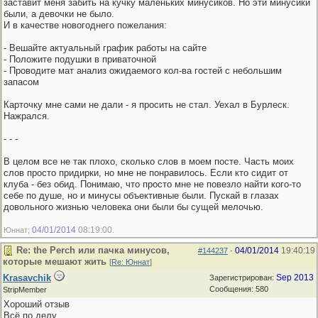
заставит меня забить на кучку маленьких минусиков. Но эти минусики
были, а девочки не было.
И в качестве новогоднего пожелания:
- Вешайте актуальный график работы на сайте
- Положите подушки в приваточной
- Проводите мат анализ ожидаемого кол-ва гостей с небольшим
запасом
Карточку мне сами не дали - я просить не стал. Уехал в Бурлеск.
Нажрался.
- - -
В целом все не так плохо, сколько слов в моем посте. Часть моих
слов просто придирки, но мне не понравилось. Если кто сидит от
клуба - без обид. Понимаю, что просто мне не повезло найти кого-то
себе по душе, но и минусы объективные были. Пускай в глазах
довольного жизнью человека они были бы сущей мелочью.
04/01/2014
08:19:00
Юннат;
.
Re: the Perch или пачка минусов,
04/01/2014
19:40:19
#144237
-
которые мешают жить
[
Re: Юннат
]
Krasavchik
Sep 2013
Зарегистрирован:
Сообщения: 580
StripMember
Хороший отзыв
Всё по делу