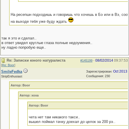
На ресепшн подходишь и говоришь что хочешь в Бэ или в Вэ, соот
на выходе тебя уже буду ждать
так я это и сделал..
в ответ увидел круглые глаза полные недоумения..
ну ладно попробую еще..
Re: Записки юного натуралиста
08/02/2014
09:37:53
#145199
-
[
Re: Boor
]
SmileFedka
Oct 2013
Зарегистрирован:
Сообщения: 230
StripEnthusiast
Автор: Boor
Автор: xoxa
Автор: Boor
чета нет там никакого такси..
вышел поймал тачку доехал до целок за 200 рэ..