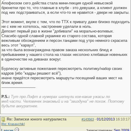
Апофеозом сего действа стала мини-лекция одной невысокой
брюнетки про то, что главные в клубе - это девушки, а клиент должен
под них подстраиваться, а если что-то не нравится - двери не закрыты.
Этот момент, вкупе с тем, что по ТТХ к привату даже близко подходить
ни с кем не хотелось, настроение уделали в ноль.
Депозит первый раз в жизни "добивали" на морально-волевых.
Спасибо одной славной украинке из старого состава, которая
вежливым обхождением и персон.танцами под утро немного скрасила
весь этот "караул",
за что была вознаграждена правом заказа нескольких блюд и
пребыванием у нашего стола на глазах несолоно хлебавши новеньких
в одиночестве на диванах вокруг.
Бурлеску активные пожелания пересмотреть политику/набор своих
кадров (ибо "кадры решают всё"),
иначе придётся пересмотреть маршруты посещений ваших мест на
ближ.время.
-----------------------------
P.S.:
Тут про Лофт в нумерах шепнули кое-какие ужасы по
мед.части. Человечек знакомый и на "звиздуна" не похож. Поэтому
будьте аккуратнее.
Re: Записки юного натуралиста
01/12/2013
16:10:17
#143563
-
[
Re: Krasavchik
]
Lancer
Sep 2009
Зарегистрирован: