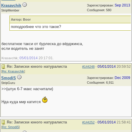
Krasavchik
Sep 2013
Зарегистрирован:
Сообщения: 580
StripMember
Автор: Boor
поподробнее что это такое?
бесплатное такси от бурлеска до вёрджинса,
если водитель не занят
05/01/2014
20:17:01
Krasavchik;
.
Re: Записки юного натуралиста
05/01/2014
20:59:52
#144248
-
[
Re: Krasavchik
]
SmodiS
Dec 2009
Зарегистрирован:
Сообщения: 6,911
StripGuru
>>(штук 6-7 макс насчитали)
Нда куда мир катится
Re: Записки юного натуралиста
05/01/2014
21:58:41
#144252
-
[
Re: SmodiS
]