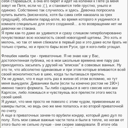
себя стараешься, а она его берет и идет на коленки к Пете (а меня
зовут не Петя, если чо ;( ), и становится тебе грустно, уныло и
одиноко. Собственно так случилось и здесь. Девочка попросила
купить выпить (виски-кола, хотя бы сама себя наказала за грех
грядущий), объявили парад-алле, во время которого я уединился в
комнате специально для этого созданной... а по возвращении нет ни
девочки ни стакана.
Я прям как-то даже ах удивился и сразу слишком гиперболированно
почувствовал всю косматость своей новогодней щетины. Это хоть и
мелочь, но так от меня сбежали в первый раз и это даже если брать не
только стрипы, но и просто бары всея Руси, где я кого-либо угощал.
Флешбек намба три - приваточные. Я не знаю как у Вас,
достопочтенная публика, но в мои школьные времена мне пару раз
приходилось засыпать у друзей на "вписках" в совковых ванных. Ну
это те, что абсолютно одинаковые и при этом которые впиваются всей
своей монолитностью в шею, когда ты пытаешься прилечь.
Уж не думал, что я еще хоть раз в жизни об этом вспомню, но тут
меня вынудили. Диванчики были (если ты конечно ростом не 190+)
именно такого формата. Ты либо садишься в него свесив ноги аки
Карлсон, либо ложишься и чувствуешь все прелести этого места
своей шеей.
Я думал, что мне просто не повезло с этим чудом, привезенным из
камеры пыток, но ведь оно же мне попалось и во второй приваточной
по счету.
А еще в приваточных зачем-то врубили кондер, который дико дул по
полу. Хоть мои самые важные части тела и были в тепле, но ногам от
этого было не сильно лучше - они скорее завидовали. В итоге оба