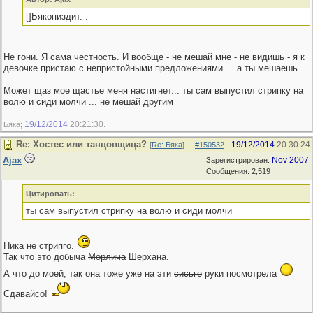
[]Бякопиздит. :
Не гони. Я сама честность. И вообще - не мешай мне - не видишь - я к
девочке пристаю с непристойными предложениями.... а ты мешаешь
Может щаз мое щастье меня настигнет... ты сам выпустил стрипку на
волю и сиди молчи ... не мешай другим
19/12/2014
20:21:30
Бяка;
.
Re: Хостес или танцовщица?
19/12/2014
20:30:24
[
Re: Бяка
]
#150532
-
Ajax
Nov 2007
Зарегистрирован:
Сообщения: 2,519
Цитировать:
ты сам выпустил стрипку на волю и сиди молчи
Ника не стрипго.
Так что это добыча
Морлича
Шерхана.
А что до моей, так она тоже уже на эти
сисьге
руки посмотрела
Сдавайсо!