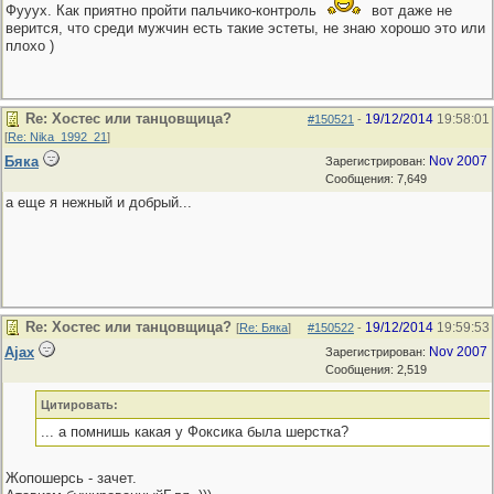
Фууух. Как приятно пройти пальчико-контроль
вот даже не
верится, что среди мужчин есть такие эстеты, не знаю хорошо это или
плохо )
Re: Хостес или танцовщица?
19/12/2014
19:58:01
#150521
-
[
Re: Nika_1992_21
]
Бяка
Nov 2007
Зарегистрирован:
Сообщения: 7,649
а еще я нежный и добрый...
Re: Хостес или танцовщица?
19/12/2014
19:59:53
[
Re: Бяка
]
#150522
-
Ajax
Nov 2007
Зарегистрирован:
Сообщения: 2,519
Цитировать:
... а помнишь какая у Фоксика была шерстка?
Жопошерсь - зачет.