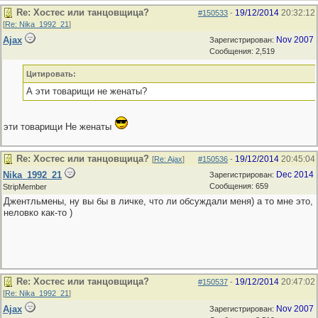
Re: Хостес или танцовщица?
19/12/2014
20:32:12
#150533
-
[
Re: Nika_1992_21
]
Ajax
Nov 2007
Зарегистрирован:
Сообщения: 2,519
Цитировать:
А эти товарищи не женаты?
эти товарищи Не женаты
Re: Хостес или танцовщица?
19/12/2014
20:45:04
[
Re: Ajax
]
#150536
-
Nika_1992_21
Dec 2014
Зарегистрирован:
Сообщения: 659
StripMember
Джентльмены, ну вы бы в личке, что ли обсуждали меня) а то мне это,
неловко как-то )
Re: Хостес или танцовщица?
19/12/2014
20:47:02
#150537
-
[
Re: Nika_1992_21
]
Ajax
Nov 2007
Зарегистрирован: