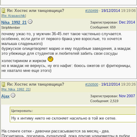
Re: Хостес или танцовщица?
19/12/2014
19:19:06
#150499
-
[
Re: Krasavchik
]
Nika_1992_21
Dec 2014
Зарегистрирован:
Сообщения: 659
StripMember
почему ужас-то, у мужчин 36-45 лет такое частенько случается.
особенно, если дети от первого брака уже взрослые, то хочется
малыша сладенького)
буржуское олицетворяет марио и ему подобные заведения, а макдак
это убежище для студентов и любителей забить свои сосуды
холестирином и жирком
но в макдак не вернусь, ну его нафиг: боюсь ожегов от фритюрницы,
не хватало мне еще этого)
Re: Хостес или танцовщица?
19/12/2014
19:20:26
#150500
-
[
Re: Nika_1992_21
]
Ajax
Nov 2007
Зарегистрирован:
Сообщения: 2,519
Цитировать:
Ну к интиму никто не склоняет насильно в той же сетке.
На сленге сетки - девочки рассасываются за месяц - два.
Посчитаешь, посидишь дурадурой, пока другие членометры в рубли