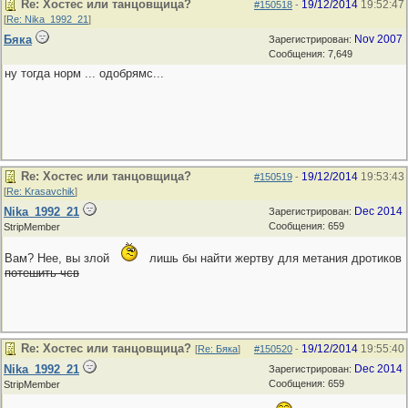
Re: Хостес или танцовщица?
19/12/2014
19:52:47
#150518
-
[
Re: Nika_1992_21
]
Бяка
Nov 2007
Зарегистрирован:
Сообщения: 7,649
ну тогда норм ... одобрямс...
Re: Хостес или танцовщица?
19/12/2014
19:53:43
#150519
-
[
Re: Krasavchik
]
Nika_1992_21
Dec 2014
Зарегистрирован:
Сообщения: 659
StripMember
Вам? Нее, вы злой
лишь бы найти жертву для метания дротиков
потешить чсв
Re: Хостес или танцовщица?
19/12/2014
19:55:40
[
Re: Бяка
]
#150520
-
Nika_1992_21
Dec 2014
Зарегистрирован:
Сообщения: 659
StripMember