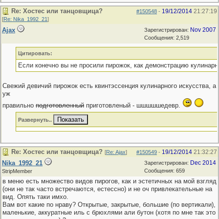
Re: Хостес или танцовщица?
19/12/2014
21:27:19
#150548
-
[
Re: Nika_1992_21
]
Ajax
Nov 2007
Зарегистрирован:
Сообщения: 2,519
Цитировать:
Если конечно вы не просили пирожок, как демонстрацию кулинарно
Свежий девичий пирожок есть квинтэссенция кулинарного искусства, а
уж
правильно
подготовленный
приготовленый - шшшшшедевр.
Развернуть..
Re: Хостес или танцовщица?
19/12/2014
21:32:27
[
Re: Ajax
]
#150549
-
Nika_1992_21
Dec 2014
Зарегистрирован:
Сообщения: 659
StripMember
в меню есть множество видов пирогов, как и эстетичных на мой взгляд
(они не так часто встречаются, естессно) и не оч привлекательные на
вид. Опять таки имхо.
Вам вот какие по нраву? Открытые, закрытые, большие (по вертикали),
маленькие, аккуратные иль с брюхлями али бутон (хотя по мне так это