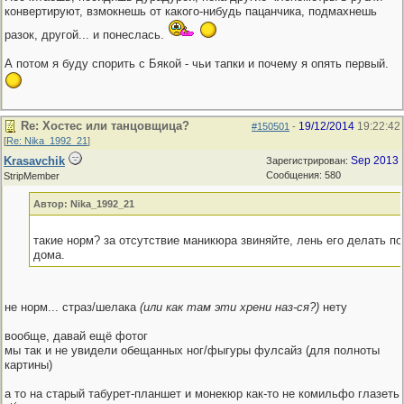
конвертируют, взмокнешь от какого-нибудь пацанчика, подмахнешь
разок, другой... и понеслась.
А потом я буду спорить с Бякой - чьи тапки и почему я опять первый.
Re: Хостес или танцовщица?
19/12/2014
19:22:42
#150501
-
[
Re: Nika_1992_21
]
Krasavchik
Sep 2013
Зарегистрирован:
Сообщения: 580
StripMember
Автор: Nika_1992_21
такие норм? за отсутствие маникюра звиняйте, лень его делать п
дома.
не норм... страз/шелака
(или как там эти хрени наз-ся?)
нету
вообще, давай ещё фотог
мы так и не увидели обещанных ног/фыгуры фулсайз (для полноты
картины)
а то на старый табурет-планшет и монекюр как-то не комильфо глазеть