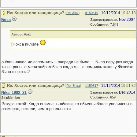
Re: Хостес или танцовщица?
19/12/2014
19:48:13
[
Re: Ajax
]
#150515
-
Бяка
Nov 2007
Зарегистрирован:
Сообщения: 7,649
Автор: Ajax
[Фокса пилиле
о блин нашел че вспомнить... очереди не было ... было пару раз когда
ты ее раньше меня забрал было когда я ... а помнишь какая у Фоксика
была шерстка?
Re: Хостес или танцовщица?
19/12/2014
19:51:32
[
Re: Бяка
]
#150517
-
Nika_1992_21
Dec 2014
Зарегистрирован:
Сообщения: 659
StripMember
Ракурс такой. Когда снимаешь вблизи, то объекты более увеличены в
размерах, нежели, чем в реальности.