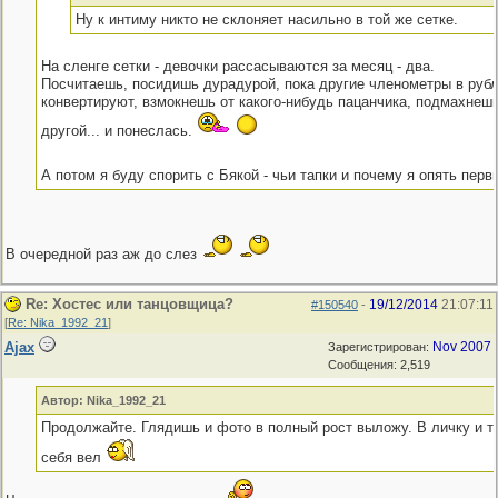
Ну к интиму никто не склоняет насильно в той же сетке.
На сленге сетки - девочки рассасываются за месяц - два.
Посчитаешь, посидишь дурадурой, пока другие членометры в руб
конвертируют, взмокнешь от какого-нибудь пацанчика, подмахнешь
другой... и понеслась.
А потом я буду спорить с Бякой - чьи тапки и почему я опять перв
В очередной раз аж до слез
Re: Хостес или танцовщица?
19/12/2014
21:07:11
#150540
-
[
Re: Nika_1992_21
]
Ajax
Nov 2007
Зарегистрирован:
Сообщения: 2,519
Автор: Nika_1992_21
Продолжайте. Глядишь и фото в полный рост выложу. В личку и т
себя вел