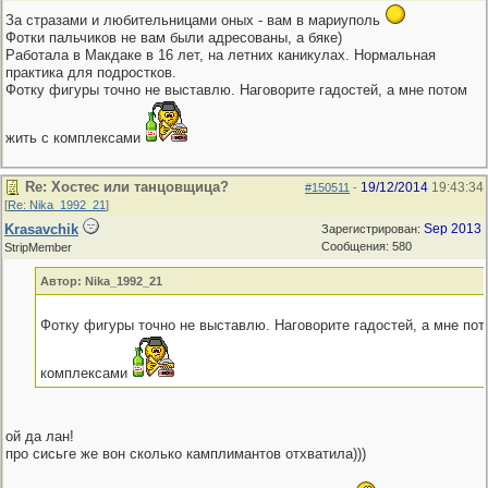
За стразами и любительницами оных - вам в мариуполь
Фотки пальчиков не вам были адресованы, а бяке)
Работала в Макдаке в 16 лет, на летних каникулах. Нормальная
практика для подростков.
Фотку фигуры точно не выставлю. Наговорите гадостей, а мне потом
жить с комплексами
Re: Хостес или танцовщица?
19/12/2014
19:43:34
#150511
-
[
Re: Nika_1992_21
]
Krasavchik
Sep 2013
Зарегистрирован:
Сообщения: 580
StripMember
Автор: Nika_1992_21
Фотку фигуры точно не выставлю. Наговорите гадостей, а мне пот
комплексами
ой да лан!
про сисьге же вон сколько камплимантов отхватила)))