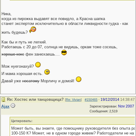
Ника,
когда из пирожка выдавят все повидло, а Красна шапка
станет экспертом исключительно в области ликвидности гудка - как
жить будешь?
Как бы и путь не легкий.
Работаешь с 20 до 07, солнца не видишь, оркам тоже сосешь,
хорошо кокс
фен занюхаешь....
Мож нуегонахуй?
И мама хорошая есть.
Давай уже
носатому
Морличу и домой!
Re: Хостес или танцовщица?
19/12/2014
14:38:47
[
Re: Vivian
]
#150465
-
Ajax
Nov 2007
Зарегистрирован:
Сообщения: 2,519
Цитировать:
Может быть, вы знаете, где помощнику руководителя без опыта ра
100-150 К? Может, не в одном городе живем? Работодатели не на h