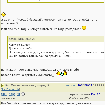
а де ж тот
"первый бывший"
, который там на полгода вперёд чё-та
оплачивал?
Или свинтил, гад, к канкурэнткам 96-го года рождения?
Автор: Nika_1992_21
Кому-то да че)
Данные не фейк.
На завод не пойду, я девочка хрупкая, быстро там сломаюсь. Луч
как на летних каникулах во времена школы.
не, макдак - это ваще чистилище... уж лучше в плофт
весело гонять с орками и эльфами)))
Re: Хостес или танцовщица?
19/12/2014
18:18:38
#150485
-
[
Re: Krasavchik
]
Nika_1992_21
Dec 2014
Зарегистрирован:
Сообщения: 659
StripMember
Как бы с бывшим мы расстались год назад, сейчас уже запасы