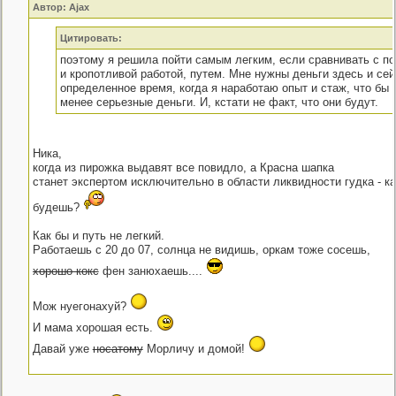
Автор: Ajax
Цитировать:
поэтому я решила пойти самым легким, если сравнивать с п
и кропотливой работой, путем. Мне нужны деньги здесь и сей
определенное время, когда я наработаю опыт и стаж, что бы
менее серьезные деньги. И, кстати не факт, что они будут.
Ника,
когда из пирожка выдавят все повидло, а Красна шапка
станет экспертом исключительно в области ликвидности гудка - ка
будешь?
Как бы и путь не легкий.
Работаешь с 20 до 07, солнца не видишь, оркам тоже сосешь,
хорошо кокс
фен занюхаешь....
Мож нуегонахуй?
И мама хорошая есть.
Давай уже
носатому
Морличу и домой!