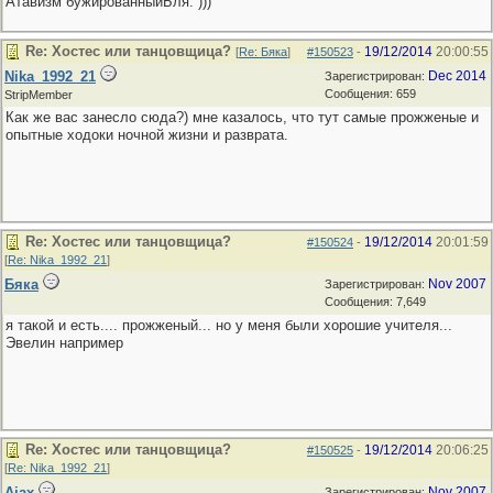
Атавизм бужированныйБля. )))
Re: Хостес или танцовщица?
19/12/2014
20:00:55
[
Re: Бяка
]
#150523
-
Nika_1992_21
Dec 2014
Зарегистрирован:
Сообщения: 659
StripMember
Как же вас занесло сюда?) мне казалось, что тут самые прожженые и
опытные ходоки ночной жизни и разврата.
Re: Хостес или танцовщица?
19/12/2014
20:01:59
#150524
-
[
Re: Nika_1992_21
]
Бяка
Nov 2007
Зарегистрирован:
Сообщения: 7,649
я такой и есть.... прожженый... но у меня были хорошие учителя...
Эвелин например
Re: Хостес или танцовщица?
19/12/2014
20:06:25
#150525
-
[
Re: Nika_1992_21
]
Ajax
Nov 2007
Зарегистрирован: