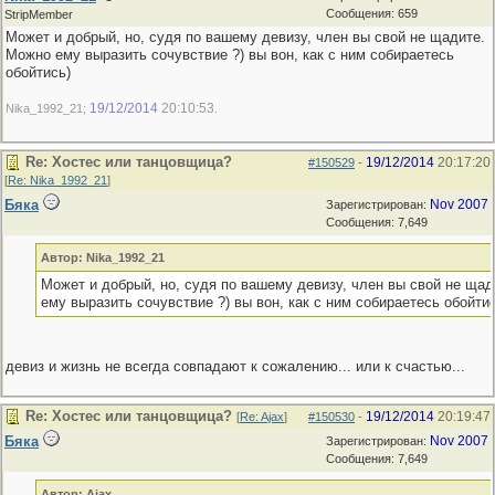
Сообщения: 659
StripMember
Может и добрый, но, судя по вашему девизу, член вы свой не щадите.
Можно ему выразить сочувствие ?) вы вон, как с ним собираетесь
обойтись)
19/12/2014
20:10:53
Nika_1992_21;
.
Re: Хостес или танцовщица?
19/12/2014
20:17:20
#150529
-
[
Re: Nika_1992_21
]
Бяка
Nov 2007
Зарегистрирован:
Сообщения: 7,649
Автор: Nika_1992_21
Может и добрый, но, судя по вашему девизу, член вы свой не ща
ему выразить сочувствие ?) вы вон, как с ним собираетесь обойтис
девиз и жизнь не всегда совпадают к сожалению... или к счастью...
Re: Хостес или танцовщица?
19/12/2014
20:19:47
[
Re: Ajax
]
#150530
-
Бяка
Nov 2007
Зарегистрирован:
Сообщения: 7,649
Автор: Ajax