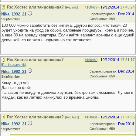
Re: Хостес или танцовщица?
19/12/2014
17:46:24
[
Re: mik
]
#150477
-
Nika_1992_21
Dec 2014
Зарегистрирован:
Сообщения: 659
StripMember
100 000 можно заработать без интима. Другой вопрос, что тысяч 20
будет уходить на уход за собой, салонные процедуры, крема и прочее,
а еще 30 на аренду квартиры. Если найти вариант аренды с еще одной
девушкой, то на жизнь нормально так останется.
Re: Хостес или танцовщица?
19/12/2014
17:51:17
#150480
-
[
Re: Krasavchik
]
Nika_1992_21
Dec 2014
Зарегистрирован:
Сообщения: 659
StripMember
Кому-то да че)
Данные не фейк.
На завод не пойду, я девочка хрупкая, быстро там сломаюсь. Лучше в
макдак, как на летних каникулах во времена школы.
Re: Хостес или танцовщица?
19/12/2014
17:54:56
[
Re: Ajax
]
#150481
-
Nika_1992_21
Dec 2014
Зарегистрирован:
Сообщения: 659
StripMember