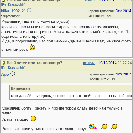
[
Re: Krasavchik
]
Nika_1992_21
Dec 2014
Зарегистрирован:
Сообщения: 659
StripMember
Красавчик, мне ваши фото не нужны)
красивые парни мне не нравятся) они, как правило самолюбивы,
эгоистичны и эгоцентричны. Мне этих качеств и в себе хватает, что бы
еще искать их в других)
И да, я подозреваю, что под чем-нибудь вы имели ввиду не свое фото
в полный рост.
Re: Хостес или танцовщица?
19/12/2014
21:22:24
#150546
-
[
Re: Krasavchik
]
Ajax
Nov 2007
Зарегистрирован:
Сообщения: 2,519
Цитировать:
мне давай!... глядишь, я тоже чё-нть от себя вышлю в полный рост
Красавчег, болты, ракеты и прочие торсы слать девочкам только в
личге.
Иначе, забаню.
Равно как, если у них от посылге глаза лопнут.