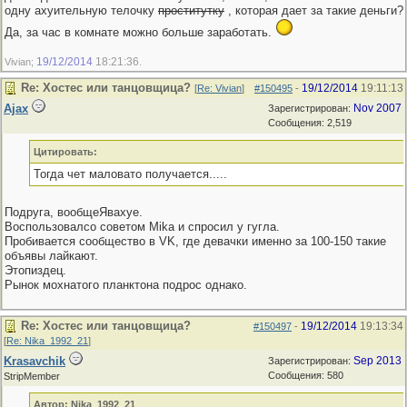
одну ахуительную телочку
проститутку
, которая дает за такие деньги?
Да, за час в комнате можно больше заработать.
19/12/2014
18:21:36
Vivian;
.
Re: Хостес или танцовщица?
19/12/2014
19:11:13
[
Re: Vivian
]
#150495
-
Ajax
Nov 2007
Зарегистрирован:
Сообщения: 2,519
Цитировать:
Тогда чет маловато получается.....
Подруга, вообщеЯвахуе.
Воспользовалсо советом Mika и спросил у гугла.
Пробивается сообщество в VK, где девачки именно за 100-150 такие
объявы лайкают.
Этопиздец.
Рынок мохнатого планктона подрос однако.
Re: Хостес или танцовщица?
19/12/2014
19:13:34
#150497
-
[
Re: Nika_1992_21
]
Krasavchik
Sep 2013
Зарегистрирован:
Сообщения: 580
StripMember
Автор: Nika_1992_21