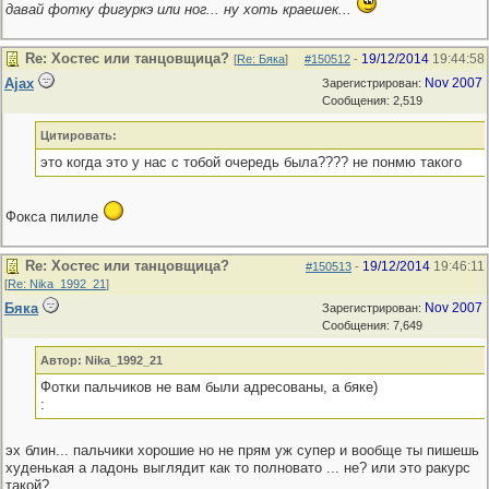
давай фотку фигуркэ или ног... ну хоть краешек...
Re: Хостес или танцовщица?
19/12/2014
19:44:58
[
Re: Бяка
]
#150512
-
Ajax
Nov 2007
Зарегистрирован:
Сообщения: 2,519
Цитировать:
это когда это у нас с тобой очередь была???? не понмю такого
Фокса пилиле
Re: Хостес или танцовщица?
19/12/2014
19:46:11
#150513
-
[
Re: Nika_1992_21
]
Бяка
Nov 2007
Зарегистрирован:
Сообщения: 7,649
Автор: Nika_1992_21
Фотки пальчиков не вам были адресованы, а бяке)
:
эх блин... пальчики хорошие но не прям уж супер и вообще ты пишешь
худенькая а ладонь выглядит как то полновато ... не? или это ракурс
такой?