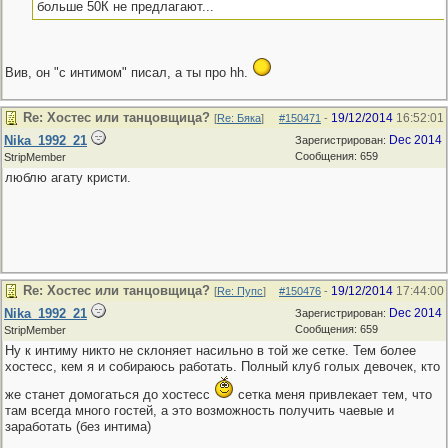
больше 50К не предлагают...
Вив, он "с интимом" писал, а ты про hh.
Re: Хостес или танцовщица?
19/12/2014
16:52:01
[
Re: Бяка
]
#150471
-
Nika_1992_21
Dec 2014
Зарегистрирован:
Сообщения: 659
StripMember
люблю агату кристи.
Re: Хостес или танцовщица?
19/12/2014
17:44:00
[
Re: Пупс
]
#150476
-
Nika_1992_21
Dec 2014
Зарегистрирован:
Сообщения: 659
StripMember
Ну к интиму никто не склоняет насильно в той же сетке. Тем более
хостесс, кем я и собираюсь работать. Полный клуб голых девочек, кто
же станет домогаться до хостесс
сетка меня привлекает тем, что
там всегда много гостей, а это возможность получить чаевые и
заработать (без интима)