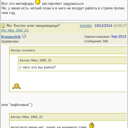
Вот это метафоры
заставляют задуматься.
Не, у меня есть четкий план и в него не входит работа в стрипе более
чем год.
Re: Хостес или танцовщица?
19/12/2014
18:00:27
#150482
-
[
Re: Nika_1992_21
]
Krasavchik
Sep 2013
Зарегистрирован:
Сообщения: 580
StripMember
Автор: коллега
Автор: Nika_1992_21
с чего это вы взяли?
или
"лофтовна"
)
Автор: Nika_1992_21
вконтакте меня нет. денег на маникюр тоже.