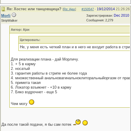
Re: Хостес или танцовщица?
19/12/2014
21:26:26
[
Re: Ajax
]
#150547
-
Morli
Dec 2010
Зарегистрирован:
Сообщения: 2,279
StripWalker
Автор: Ajax
Цитировать:
Не, у меня есть четкий план и в него не входит работа в стри
Для реализации плана - дай Морличу.
1. + 5 в карму
2. носатый
3. гарантия работы в стрипе не более года
4. множественный анальновагинальноклиторальныйоргазм от пра
5. примета такая
6. Локатор взъикнет - +10 в карму
7. Бяко вздрочнет - еще 5
Чем могу
Да после такой подачи, я бы сам потек