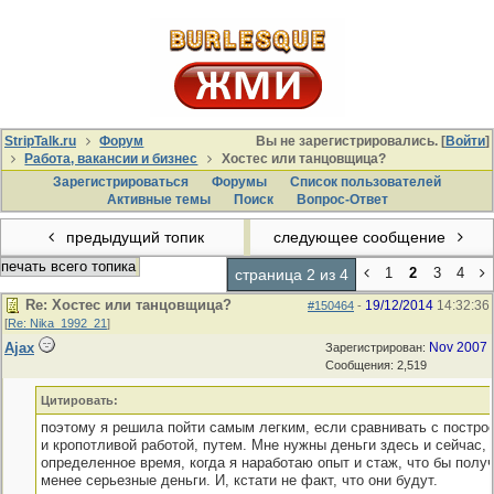
StripTalk.ru
Форум
Вы не зарегистрировались. [
Войти
]
Работа, вакансии и бизнес
Хостес или танцовщица?
Зарегистрироваться
Форумы
Список пользователей
Активные темы
Поиcк
Вопрос-Ответ
предыдущий топик
следующее сообщение
печать всего топика
1
2
3
4
страница 2 из 4
Re: Хостес или танцовщица?
19/12/2014
14:32:36
#150464
-
[
Re: Nika_1992_21
]
Ajax
Nov 2007
Зарегистрирован:
Сообщения: 2,519
Цитировать:
поэтому я решила пойти самым легким, если сравнивать с постро
и кропотливой работой, путем. Мне нужны деньги здесь и сейчас, 
определенное время, когда я наработаю опыт и стаж, что бы полу
менее серьезные деньги. И, кстати не факт, что они будут.