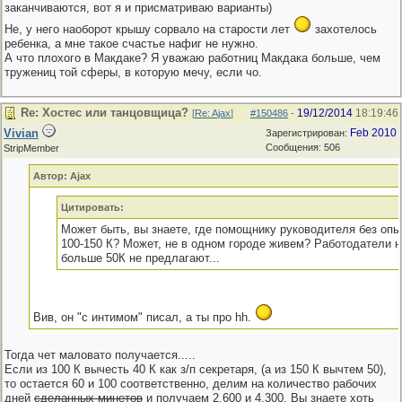
заканчиваются, вот я и присматриваю варианты)
Не, у него наоборот крышу сорвало на старости лет
захотелось
ребенка, а мне такое счастье нафиг не нужно.
А что плохого в Макдаке? Я уважаю работниц Макдака больше, чем
тружениц той сферы, в которую мечу, если чо.
Re: Хостес или танцовщица?
19/12/2014
18:19:46
[
Re: Ajax
]
#150486
-
Vivian
Feb 2010
Зарегистрирован:
Сообщения: 506
StripMember
Автор: Ajax
Цитировать:
Может быть, вы знаете, где помощнику руководителя без опы
100-150 К? Может, не в одном городе живем? Работодатели не
больше 50К не предлагают...
Вив, он "с интимом" писал, а ты про hh.
Тогда чет маловато получается.....
Если из 100 К вычесть 40 К как з/п секретаря, (а из 150 К вычтем 50),
то остается 60 и 100 соответственно, делим на количество рабочих
дней
сделанных минетов
и получаем 2,600 и 4,300. Вы знаете хоть