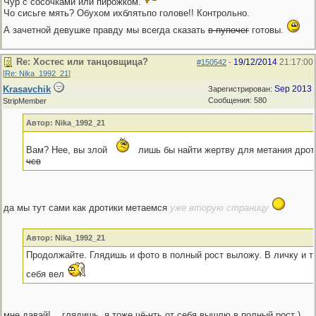
Чур с сосочками или пирожком.
Чо сисьге мять? Обухом ихблятьпо голове!! Контрольно.
А зачетной девушке правду мы всегда сказать
в пупочег
готовы.
Re: Хостес или танцовщица?
19/12/2014
21:17:00
#150542
-
[
Re: Nika_1992_21
]
Krasavchik
Sep 2013
Зарегистрирован:
Сообщения: 580
StripMember
Автор: Nika_1992_21
Вам? Нее, вы злой
лишь бы найти жертву для метания дро
чсв
да мы тут сами как дротики метаемся
уже вторую страницу
Автор: Nika_1992_21
Продолжайте. Глядишь и фото в полный рост выложу. В личку и т
себя вел
мне давай!... глядишь, я тоже чё-нть от себя вышлю в полный рост )