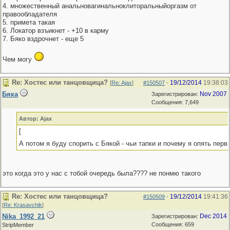
4. множественный анальновагинальноклиторальныйоргазм от
правообладателя
5. примета такая
6. Локатор взъикнет - +10 в карму
7. Бяко вздрочнет - еще 5
Чем могу
Re: Хостес или танцовщица?
19/12/2014
19:38:03
[
Re: Ajax
]
#150507
-
Бяка
Nov 2007
Зарегистрирован:
Сообщения: 7,649
Автор: Ajax
[
А потом я буду спорить с Бякой - чьи тапки и почему я опять перв
это когда это у нас с тобой очередь была???? не понмю такого
Re: Хостес или танцовщица?
19/12/2014
19:41:36
#150509
-
[
Re: Krasavchik
]
Nika_1992_21
Dec 2014
Зарегистрирован:
Сообщения: 659
StripMember