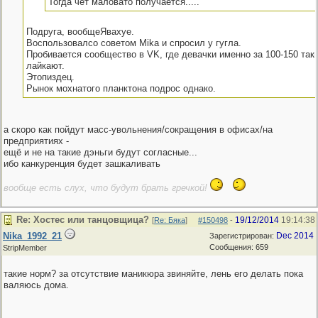
Тогда чет маловато получается.....
Подруга, вообщеЯвахуе.
Воспользовалсо советом Mika и спросил у гугла.
Пробивается сообщество в VK, где девачки именно за 100-150 так
лайкают.
Этопиздец.
Рынок мохнатого планктона подрос однако.
а скоро как пойдут масс-увольнения/сокращения в офисах/на
предприятиях -
ещё и не на такие дэньги будут согласные...
ибо канкуренция будет зашкаливать
вообще есть слух, что будут брать гречкой!
Re: Хостес или танцовщица?
19/12/2014
19:14:38
[
Re: Бяка
]
#150498
-
Nika_1992_21
Dec 2014
Зарегистрирован:
Сообщения: 659
StripMember
такие норм? за отсутствие маникюра звиняйте, лень его делать пока
валяюсь дома.