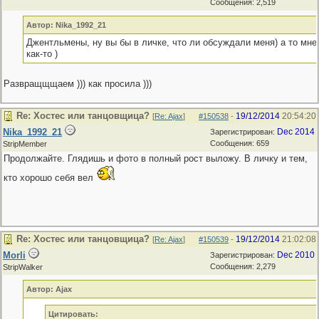
Сообщения: 2,519
Автор: Nika_1992_21
Джентльмены, ну вы бы в личке, что ли обсуждали меня) а то мне 
как-то )
Развращщщаем ))) как просила )))
Re: Хостес или танцовщица?
19/12/2014
20:54:20
[
Re: Ajax
]
#150538
-
Nika_1992_21
Dec 2014
Зарегистрирован:
Сообщения: 659
StripMember
Продолжайте. Глядишь и фото в полный рост выложу. В личку и тем,
кто хорошо себя вел
Re: Хостес или танцовщица?
19/12/2014
21:02:08
[
Re: Ajax
]
#150539
-
Morli
Dec 2010
Зарегистрирован:
Сообщения: 2,279
StripWalker
Автор: Ajax
Цитировать: