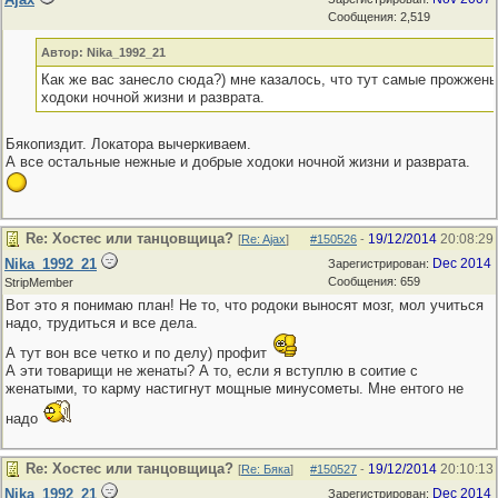
Сообщения: 2,519
Автор: Nika_1992_21
Как же вас занесло сюда?) мне казалось, что тут самые прожжен
ходоки ночной жизни и разврата.
Бякопиздит. Локатора вычеркиваем.
А все остальные нежные и добрые ходоки ночной жизни и разврата.
Re: Хостес или танцовщица?
19/12/2014
20:08:29
[
Re: Ajax
]
#150526
-
Nika_1992_21
Dec 2014
Зарегистрирован:
Сообщения: 659
StripMember
Вот это я понимаю план! Не то, что родоки выносят мозг, мол учиться
надо, трудиться и все дела.
А тут вон все четко и по делу) профит
А эти товарищи не женаты? А то, если я вступлю в соитие с
женатыми, то карму настигнут мощные минусометы. Мне ентого не
надо
Re: Хостес или танцовщица?
19/12/2014
20:10:13
[
Re: Бяка
]
#150527
-
Nika_1992_21
Dec 2014
Зарегистрирован: