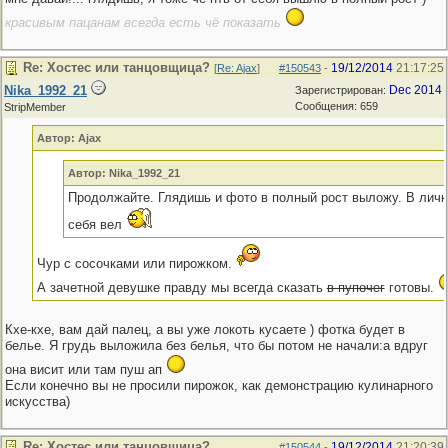
красивым пацанам всегда есть чё показать
Re: Хостес или танцовщица?
19/12/2014
21:17:25
[
Re: Ajax
]
#150543
-
Nika_1992_21
Dec 2014
Зарегистрирован:
Сообщения: 659
StripMember
Автор: Ajax
Автор: Nika_1992_21
Продолжайте. Глядишь и фото в полный рост выложу. В личку
себя вел
Чур с сосочками или пирожком.
А зачетной девушке правду мы всегда сказать
в пупочег
готовы.
Кхе-кхе, вам дай палец, а вы уже локоть кусаете ) фотка будет в
белье. Я грудь выложила без белья, что бы потом не начали:а вдруг
она висит или там пуш ап
Если конечно вы не просили пирожок, как демонстрацию кулинарного
искусства)
Re: Хостес или танцовщица?
19/12/2014
21:20:39
#150544
-