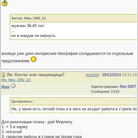
Автор: Nika_1992_21
мужчин 36-45 лет
...
но в макдак не вернусь
вообще уже дико интересная биография складывается по отдельным
предложениям
Re: Хостес или танцовщица?
19/12/2014
19:31:33
#150503
-
[
Re: Nika_1992_21
]
Ajax
Nov 2007
Зарегистрирован:
Сообщения: 2,519
Цитировать:
Не, у меня есть четкий план и в него не входит работа в стрипе бо
Для реализации плана - дай Морличу.
1. + 5 в карму
2. носатый
3. гарантия работы в стрипе не более года