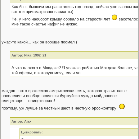
Как бы с бывшим мы расстались год назад, сейчас уже запасы за
вот я и присматриваю варианты)
Не, у него наоборот крышу сорвало на старости лет
захотелось
мне такое счастье нафиг не нужно.
ужас-то какой... как он вообще посмел (
Автор: Nika_1992_21
А что плохого в Макдаке? Я уважаю работниц Макдака больше, ч
той сферы, в которую мечу, если чо.
макдак - энто вражеская америкосская сеть, которая травит наше
население и вообще всячески буржуйско-чуждо майдановое
олицетворя... олицетворяэт!
поэтому, уж лучше за честный шест в честную эрос-контору!
Автор: Ajax
Цитировать: