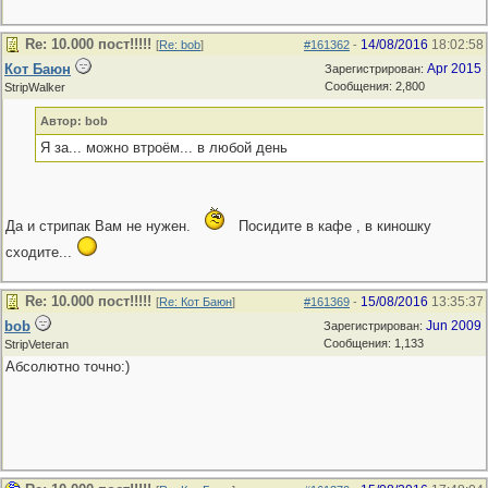
Re: 10.000 пост!!!!!
14/08/2016
18:02:58
[
Re: bob
]
#161362
-
Кот Баюн
Apr 2015
Зарегистрирован:
Сообщения: 2,800
StripWalker
Автор: bob
Я за... можно втроём... в любой день
Да и стрипак Вам не нужен.
Посидите в кафе , в киношку
сходите...
Re: 10.000 пост!!!!!
15/08/2016
13:35:37
[
Re: Кот Баюн
]
#161369
-
bob
Jun 2009
Зарегистрирован:
Сообщения: 1,133
StripVeteran
Абсолютно точно:)