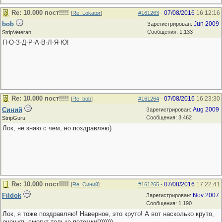
Re: 10.000 пост!!!!!
07/08/2016
16:12:16
[
Re: Lokator
]
#161263
-
bob
Jun 2009
Зарегистрирован:
Сообщения: 1,133
StripVeteran
П-О-З-Д-Р-А-В-Л-Я-Ю!
Re: 10.000 пост!!!!!
07/08/2016
16:23:30
[
Re: bob
]
#161264
-
Синий
Aug 2009
Зарегистрирован:
Сообщения: 3,462
StripGuru
Лок, не знаю с чем, но поздравляю)
Re: 10.000 пост!!!!!
07/08/2016
17:22:41
[
Re: Синий
]
#161265
-
Fildok
Nov 2007
Зарегистрирован:
Сообщения: 1,190
Лок, я тоже поздравляю! Наверное, это круто! А вот насколько круто,
оценить смогут только потомки!)))))))