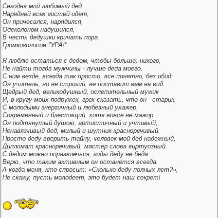
Сегодня мой любимый дед
Нарядней всех гостей одет,
Он причесался, нарядился,
Одеколоном надушился,
В честь дедушки кричать пора
Громкоголосое "УРА!"
Я люблю остаться с дедом, чтобы больше: никого,
Не найти тогда мужчины - лучше деда моего.
С ним везде, всегда так просто, все понятно, без обид:
Он учитель, но не строгий, не поставит вам на вид.
Щедрый дед, великодушный, ослепительный мужик
И, в кругу моих подружек, грех сказать, что он - старик.
С молодыми энергичный и любезный ухажер,
Современный и блестящий, хотя вовсе не мажор.
Он подтянутый душою, артистичный и учтивый,
Ненавязчивый дед, милый и шутник красноречивый.
Просто деду вверить тайну, человек мой дед надежный,
Дипломат красноречивый, мастер слова виртуозный.
С дедом можно поразвлечься, годы деду не беда
Верю, что таким активным он останется всегда.
А когда меня, кто спросит: «Сколько деду полных лет?»,
Не скажу, пусть молодеет, это будет наш секрет!