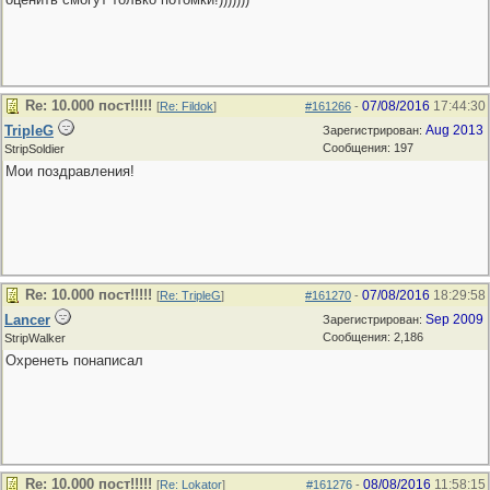
Re: 10.000 пост!!!!!
07/08/2016
17:44:30
[
Re: Fildok
]
#161266
-
TripleG
Aug 2013
Зарегистрирован:
Сообщения: 197
StripSoldier
Мои поздравления!
Re: 10.000 пост!!!!!
07/08/2016
18:29:58
[
Re: TripleG
]
#161270
-
Lancer
Sep 2009
Зарегистрирован:
Сообщения: 2,186
StripWalker
Охренеть понаписал
Re: 10.000 пост!!!!!
08/08/2016
11:58:15
[
Re: Lokator
]
#161276
-