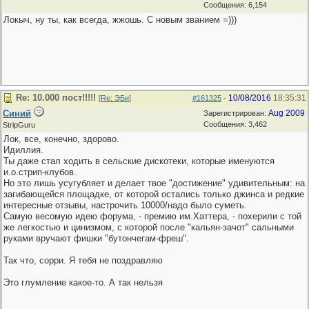
Сообщения: 6,154
Локыч, ну ты, как всегда, жжошь. С новым званием =)))
Re: 10.000 пост!!!!!
10/08/2016
18:35:31
[
Re: ЭБи
]
#161325
-
Синий
Aug 2009
Зарегистрирован:
Сообщения: 3,462
StripGuru
Лок, все, конечно, здорово.
Идиллия.
Ты даже стал ходить в сельские дискотеки, которые именуются
и.о.стрип-клубов.
Но это лишь усугубляет и делает твое "достижение" удивительным: на
загибающейся площадке, от которой остались только джинса и редкие
интересные отзывы, настрочить 10000/надо было суметь.
Самую весомую идею форума, - премию им.Хаттера, - похерили с той
же легкостью и цинизмом, с которой после "кальян-зачот" сальными
руками вручают фишки "бутончегам-фреш".
Так что, сорри. Я тебя не поздравляю
Это глумление какое-то. А так нельзя