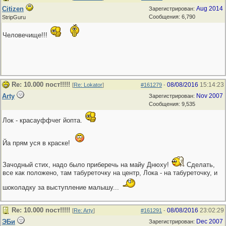
Citizen
Aug 2014
Зарегистрирован:
Сообщения: 6,790
StripGuru
Человечище!!!
Re: 10.000 пост!!!!!
08/08/2016
15:14:23
[
Re: Lokator
]
#161279
-
Arty
Nov 2007
Зарегистрирован:
Сообщения: 9,535
Лок - красауффчег йопта.
Йа прям уся в краске!
Зачодный стих, надо было приберечь на майу Днюху!
Сделать,
все как положено, там табуреточку на центр, Лока - на табуреточку, и
шоколадку за выступление малышу...
Re: 10.000 пост!!!!!
08/08/2016
23:02:29
[
Re: Arty
]
#161291
-
ЭБи
Dec 2007
Зарегистрирован: