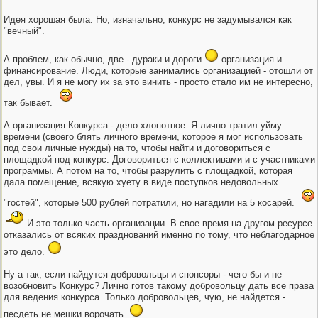
Идея хорошая была. Но, изначально, конкурс не задумывался как
"вечный".
А проблем, как обычно, две -
дураки и дороги
организация и
финансирование. Люди, которые занимались организацией - отошли от
дел, увы. И я не могу их за это винить - просто стало им не интересно,
так бывает.
А организация Конкурса - дело хлопотное. Я лично тратил уйму
времени (своего блять личного времени, которое я мог использовать
под свои личные нужды) на то, чтобы найти и договориться с
площадкой под конкурс. Договориться с коллективами и с участниками
программы. А потом на то, чтобы разрулить с площадкой, которая
дала помещение, всякую хуету в виде поступков недовольных
"гостей", которые 500 рублей потратили, но нагадили на 5 косарей.
И это только часть организации. В свое время на другом ресурсе
отказались от всяких празднований именно по тому, что неблагодарное
это дело.
Ну а так, если найдутся добровольцы и спонсоры - чего бы и не
возобновить Конкурс? Лично готов такому добровольцу дать все права
для ведения конкурса. Только добровольцев, чую, не найдется -
песдеть не мешки ворочать.