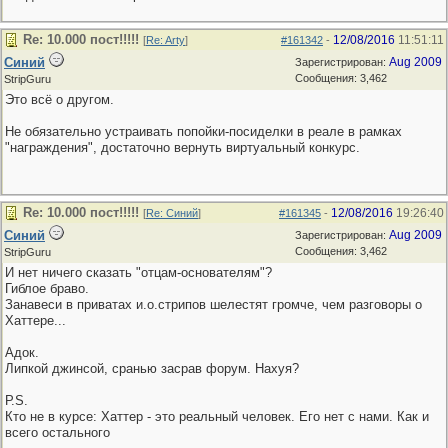
Re: 10.000 пост!!!!!
12/08/2016
11:51:11
[
Re: Arty
]
#161342
-
Синий
Aug 2009
Зарегистрирован:
Сообщения: 3,462
StripGuru
Это всё о другом.
Не обязательно устраивать попойки-посиделки в реале в рамках
"награждения", достаточно вернуть виртуальный конкурс.
Re: 10.000 пост!!!!!
12/08/2016
19:26:40
[
Re: Синий
]
#161345
-
Синий
Aug 2009
Зарегистрирован:
Сообщения: 3,462
StripGuru
И нет ничего сказать "отцам-основателям"?
Гиблое браво.
Занавеси в приватах и.о.стрипов шелестят громче, чем разговоры о
Хаттере...
Адок.
Липкой джинсой, сранью засрав форум. Нахуя?
Р.S.
Кто не в курсе: Хаттер - это реальный человек. Его нет с нами. Как и
всего остального