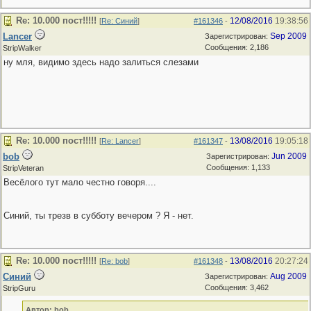
Re: 10.000 пост!!!!!
12/08/2016
19:38:56
[
Re: Синий
]
#161346
-
Lancer
Sep 2009
Зарегистрирован:
Сообщения: 2,186
StripWalker
ну мля, видимо здесь надо залиться слезами
Re: 10.000 пост!!!!!
13/08/2016
19:05:18
[
Re: Lancer
]
#161347
-
bob
Jun 2009
Зарегистрирован:
Сообщения: 1,133
StripVeteran
Весёлого тут мало честно говоря....
Синий, ты трезв в субботу вечером ? Я - нет.
Re: 10.000 пост!!!!!
13/08/2016
20:27:24
[
Re: bob
]
#161348
-
Синий
Aug 2009
Зарегистрирован:
Сообщения: 3,462
StripGuru
Автор: bob