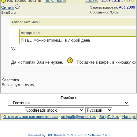
Re: 10.000 пост!!!!!
15/08/2016
17:48:04
[
Re: Кот Баюн
]
#161370
-
Синий
Aug 2009
Зарегистрирован:
Сообщения: 3,462
StripGuru
Автор: Кот Баюн
Автор: bob
Я за... можно втроём... в любой день
уу
Да и стрипак Вам не нужен.
Посидите в кафе , в киношку сх
Классика.
Впрыснул в лужу
Перейти к
·
Отметить все как прочтенные
striptalk@yandex.ru
·
StripTalk.ru
·
Наверх
Powered by UBB.threads™ PHP Forum Software 7.6.0