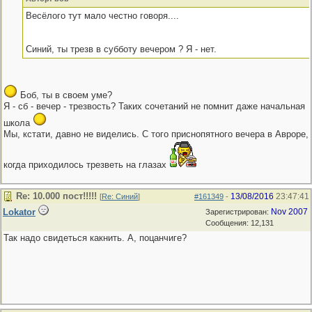
Весёлого тут мало честно говоря....
Синий, ты трезв в субботу вечером ? Я - нет.
Боб, ты в своем уме?
Я - сб - вечер - трезвость? Таких сочетаний не помнит даже начальная
школа
Мы, кстати, давно не виделись. С того приснопятного вечера в Авроре,
когда приходилось трезветь на глазах
Re: 10.000 пост!!!!!
13/08/2016
23:47:41
[
Re: Синий
]
#161349
-
Lokator
Nov 2007
Зарегистрирован:
Сообщения: 12,131
Так надо свидеться какнить. А, поцанчиге?