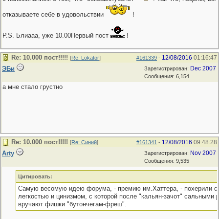
отказываете себе в удовольствии
!
P.S. Блиааа, уже 10.00Первый пост
!
Re: 10.000 пост!!!!!
12/08/2016
01:16:47
[
Re: Lokator
]
#161339
-
ЭБи
Dec 2007
Зарегистрирован:
Сообщения: 6,154
а мне стало грустно
Re: 10.000 пост!!!!!
12/08/2016
09:48:28
[
Re: Синий
]
#161341
-
Arty
Nov 2007
Зарегистрирован:
Сообщения: 9,535
Цитировать:
Самую весомую идею форума, - премию им.Хаттера, - похерили с
легкостью и цинизмом, с которой после "кальян-зачот" сальными 
вручают фишки "бутончегам-фреш".