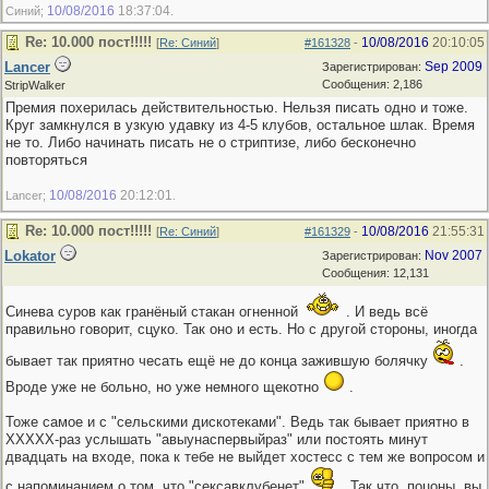
10/08/2016
18:37:04
Синий;
.
Re: 10.000 пост!!!!!
10/08/2016
20:10:05
[
Re: Синий
]
#161328
-
Lancer
Sep 2009
Зарегистрирован:
Сообщения: 2,186
StripWalker
Премия похерилась действительностью. Нельзя писать одно и тоже.
Круг замкнулся в узкую удавку из 4-5 клубов, остальное шлак. Время
не то. Либо начинать писать не о стриптизе, либо бесконечно
повторяться
10/08/2016
20:12:01
Lancer;
.
Re: 10.000 пост!!!!!
10/08/2016
21:55:31
[
Re: Синий
]
#161329
-
Lokator
Nov 2007
Зарегистрирован:
Сообщения: 12,131
Синева суров как гранёный стакан огненной
. И ведь всё
правильно говорит, сцуко. Так оно и есть. Но с другой стороны, иногда
бывает так приятно чесать ещё не до конца зажившую болячку
.
Вроде уже не больно, но уже немного щекотно
.
Тоже самое и с "сельскими дискотеками". Ведь так бывает приятно в
ХХХХХ-раз услышать "авыунаспервыйраз" или постоять минут
двадцать на входе, пока к тебе не выйдет хостесс с тем же вопросом и
с напоминанием о том, что "сексавклубенет"
. Так что, поцоны, вы