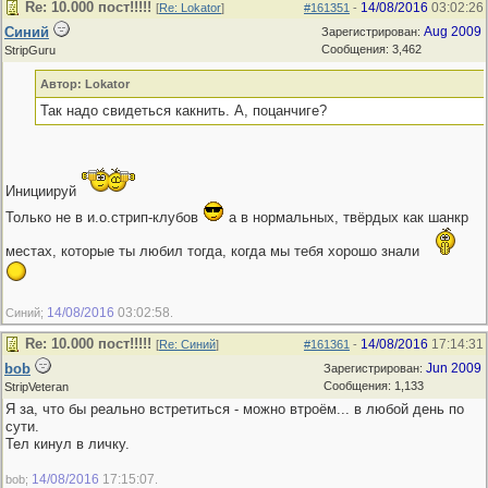
Re: 10.000 пост!!!!!
14/08/2016
03:02:26
[
Re: Lokator
]
#161351
-
Синий
Aug 2009
Зарегистрирован:
Сообщения: 3,462
StripGuru
Автор: Lokator
Так надо свидеться какнить. А, поцанчиге?
Инициируй
Только не в и.о.стрип-клубов
а в нормальных, твёрдых как шанкр
местах, которые ты любил тогда, когда мы тебя хорошо знали
14/08/2016
03:02:58
Синий;
.
Re: 10.000 пост!!!!!
14/08/2016
17:14:31
[
Re: Синий
]
#161361
-
bob
Jun 2009
Зарегистрирован:
Сообщения: 1,133
StripVeteran
Я за, что бы реально встретиться - можно втроём... в любой день по
сути.
Тел кинул в личку.
14/08/2016
17:15:07
bob;
.